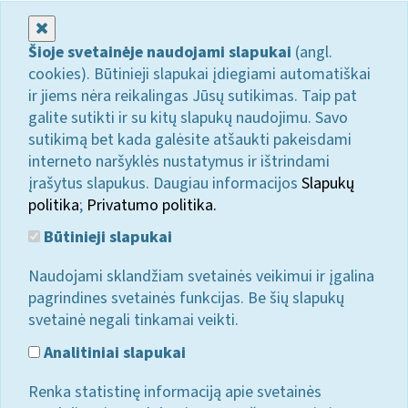
Uždaryti
Šioje svetainėje naudojami slapukai
(angl.
cookies). Būtinieji slapukai įdiegiami automatiškai
ir jiems nėra reikalingas Jūsų sutikimas. Taip pat
galite sutikti ir su kitų slapukų naudojimu. Savo
sutikimą bet kada galėsite atšaukti pakeisdami
interneto naršyklės nustatymus ir ištrindami
įrašytus slapukus. Daugiau informacijos
Slapukų
politika
;
Privatumo politika.
Būtinieji slapukai
Naudojami sklandžiam svetainės veikimui ir įgalina
pagrindines svetainės funkcijas. Be šių slapukų
svetainė negali tinkamai veikti.
Analitiniai slapukai
Renka statistinę informaciją apie svetainės