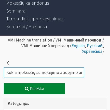
Mokesčių kalendorius
Seminarai
Tarptautinis apmokestinimas
Kontaktai / Apklausa
VMI Machine translation / VMI Машинный перевод /
VMI Машинний переклад (
English
,
Русский
,
Українська
)
Paieška
Kategorijos