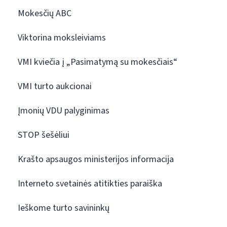
Mokesčių ABC
Viktorina moksleiviams
VMI kviečia į „Pasimatymą su mokesčiais“
VMI turto aukcionai
Įmonių VDU palyginimas
STOP šešėliui
Krašto apsaugos ministerijos informacija
Interneto svetainės atitikties paraiška
Ieškome turto savininkų