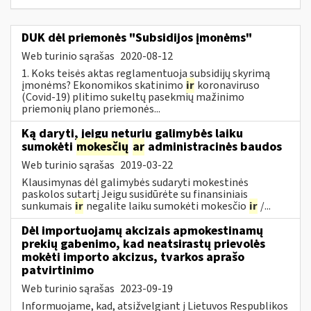
DUK dėl priemonės "Subsidijos įmonėms"
Web turinio sąrašas
2020-08-12
1. Koks teisės aktas reglamentuoja subsidijų skyrimą
įmonėms? Ekonomikos skatinimo
ir
koronaviruso
(Covid-19) plitimo sukeltų pasekmių mažinimo
priemonių plano priemonės...
Ką daryti, jeigu neturiu galimybės laiku
sumokėti
mokesčių
ar
administracinės baudos
Web turinio sąrašas
2019-03-22
Klausimynas dėl galimybės sudaryti mokestinės
paskolos sutartį Jeigu susidūrėte su finansiniais
sunkumais
ir
negalite laiku sumokėti mokesčio
ir
/...
Dėl importuojamų akcizais apmokestinamų
prekių gabenimo, kad neatsirastų prievolės
mokėti importo akcizus, tvarkos aprašo
patvirtinimo
Web turinio sąrašas
2023-09-19
Informuojame, kad, atsižvelgiant į Lietuvos Respublikos