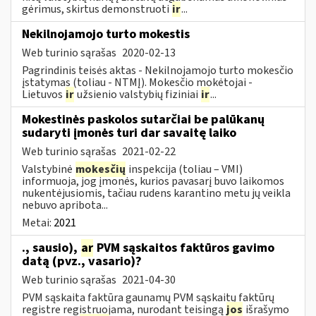
gėrimus, skirtus demonstruoti
ir
...
Nekilnojamojo turto mokestis
Web turinio sąrašas
2020-02-13
Pagrindinis teisės aktas - Nekilnojamojo turto mokesčio
įstatymas (toliau - NTMĮ). Mokesčio mokėtojai -
Lietuvos
ir
užsienio valstybių fiziniai
ir
...
Mokestinės paskolos sutarčiai be palūkanų
sudaryti įmonės turi dar savaitę laiko
Web turinio sąrašas
2021-02-22
Valstybinė
mokesčių
inspekcija (toliau – VMI)
informuoja, jog įmonės, kurios pavasarį buvo laikomos
nukentėjusiomis, tačiau rudens karantino metu jų veikla
nebuvo apribota...
Metai:
2021
., sausio),
ar
PVM sąskaitos faktūros gavimo
datą (pvz., vasario)?
Web turinio sąrašas
2021-04-30
PVM sąskaita faktūra gaunamų PVM sąskaitų faktūrų
registre registruojama, nurodant teisingą
jos
išrašymo