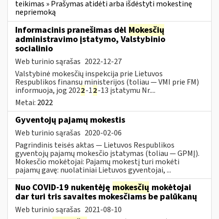
teikimas » Prašymas atidėti arba išdėstyti mokestinę
nepriemoką
Informacinis pranešimas dėl
Mokesčių
administravimo įstatymo, Valstybinio
socialinio
Web turinio sąrašas
2022-12-27
Valstybinė mokesčių inspekcija prie Lietuvos
Respublikos finansų ministerijos (toliau — VMI prie FM)
informuoja, jog 202
2
-1
2
-13 įstatymu Nr....
Metai:
2022
Gyventojų pajamų mokestis
Web turinio sąrašas
2020-02-06
Pagrindinis teisės aktas — Lietuvos Respublikos
gyventojų pajamų mokesčio įstatymas (toliau — GPMĮ).
Mokesčio mokėtojai: Pajamų mokestį turi mokėti
pajamų gavę: nuolatiniai Lietuvos gyventojai, ...
Nuo COVID-19 nukentėję
mokesčių
mokėtojai
dar turi tris savaites mokesčiams be palūkanų
Web turinio sąrašas
2021-08-10