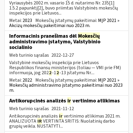
Vyriausybės 2002 m. vasario 15 d. nutarimo Nr. 235[1]
1.5.2 papunktį[2], buvo priimtas Valstybinės mokesčių
inspekcijos prie Lietuvos...
Metai:
2023
Mokesčių įstatymų pakeitimai:
MĮP 2021 »
Akcizų mokesčių pakeitimai nuo 2023 m.
Informacinis pranešimas dėl
Mokesčių
administravimo įstatymo, Valstybinio
socialinio
Web turinio sąrašas
2022-12-27
Valstybinė mokesčių inspekcija prie Lietuvos
Respublikos finansų ministerijos (toliau — VMI prie FM)
informuoja, jog 202
2
-1
2
-13 įstatymu Nr....
Metai:
2022
Mokesčių įstatymų pakeitimai:
MĮP 2021 »
Mokesčių administravimo įstatymo pakeitimai nuo 2023
m.
Antikorupcinės analizės
ir
vertinimo atlikimas
Web turinio sąrašas
2021-11-12
Antikorupcinės analizės
ir
vertinimo atlikimas 2021 m.
ANALIZUOTA
IR
VERTINTA SRITIS: Nuolatinių darbo
grupių veikla. NUSTATYTI...