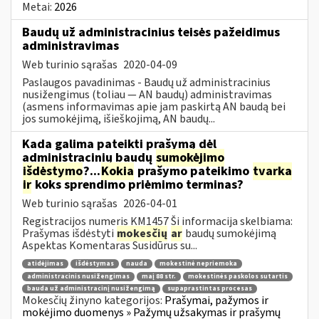
Metai:
2026
Baudų už administracinius teisės pažeidimus
administravimas
Web turinio sąrašas
2020-04-09
Paslaugos pavadinimas - Baudų už administracinius
nusižengimus (toliau — AN baudų) administravimas
(asmens informavimas apie jam paskirtą AN baudą bei
jos sumokėjimą, išieškojimą, AN baudų...
Kada galima pateikti prašymą dėl
administracinių baudų
sumokėjimo
išdėstymo
?...
Kokia
prašymo pateikimo
tvarka
ir
koks sprendimo priėmimo terminas?
Web turinio sąrašas
2026-04-01
Registracijos numeris KM1457 Ši informacija skelbiama:
Prašymas išdėstyti
mokesčių
ar
baudų sumokėjimą
Aspektas Komentaras Susidūrus su...
atidėjimas
išdėstymas
nauda
mokestinė nepriemoka
administracinis nusižengimas
maį 88 str.
mokestinės paskolos sutartis
bauda už administracinį nusižengimą
supaprastintas procesas
Mokesčių žinyno kategorijos:
Prašymai, pažymos ir
mokėjimo duomenys » Pažymų užsakymas ir prašymų