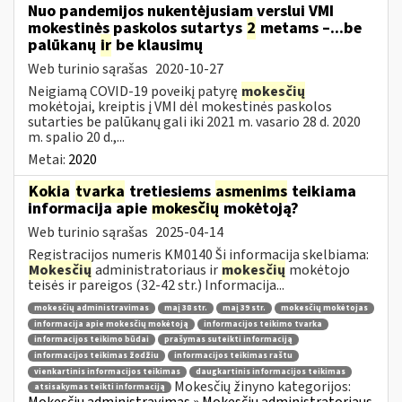
Nuo pandemijos nukentėjusiam verslui VMI
mokestinės paskolos sutartys
2
metams –...be
palūkanų
ir
be klausimų
Web turinio sąrašas
2020-10-27
Neigiamą COVID-19 poveikį patyrę
mokesčių
mokėtojai, kreiptis į VMI dėl mokestinės paskolos
sutarties be palūkanų gali iki 2021 m. vasario 28 d. 2020
m. spalio 20 d.,...
Metai:
2020
Kokia
tvarka
tretiesiems
asmenims
teikiama
informacija apie
mokesčių
mokėtoją?
Web turinio sąrašas
2025-04-14
Registracijos numeris KM0140 Ši informacija skelbiama:
Mokesčių
administratoriaus ir
mokesčių
mokėtojo
teisės ir pareigos (32-42 str.) Informacija...
mokesčių administravimas
maį 38 str.
maį 39 str.
mokesčių mokėtojas
informacija apie mokesčių mokėtoją
informacijos teikimo tvarka
informacijos teikimo būdai
prašymas suteikti informaciją
informacijos teikimas žodžiu
informacijos teikimas raštu
vienkartinis informacijos teikimas
daugkartinis informacijos teikimas
Mokesčių žinyno kategorijos:
atsisakymas teikti informaciją