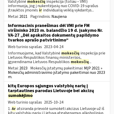
Valstybinė
mokesčių
inspekcija (toliau – VMI)
informuoja, jog į nukentėjusių nuo COVID-19 sąrašus
įtrauktos įmonės
ir
individualią veiklą vykdantys...
Metai:
2021
Pagrindinis:
Naujiena
Informacinis pranešimas dėl VMI prie FM
viršininko 2023 m. balandžio 19 d. įsakymo Nr.
VA-27 „Dėl apskaitos dokumentų papildymo
tvarkos aprašo patvirtinimo“
Web turinio sąrašas
2023-04-24
Informuojame, kad Valstybinė
mokesčių
inspekcija prie
Lietuvos Respublikos finansų ministerijos,
įgyvendinama Lietuvos Respublikos
mokesčių
...
Metai:
2023
Mokesčių įstatymų pakeitimai:
MĮP 2021 »
Mokesčių administravimo įstatymo pakeitimai nuo 2023
m.
kitų Europos sąjungos valstybių narių į
tarptautines parodas Lietuvoje bei akcizų
sumokėjimo
Web turinio sąrašas
2025-10-24
1.
Ar
atsiranda prievolė sumokėti akcizus Lietuvoje už iš
kitų valstybių narių į Lietuvą atgabenamus alkoholinius