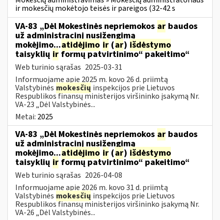
Mokesčių administravimas » Mokesčių administratoriaus
ir mokesčių mokėtojo teisės ir pareigos (32-42 s
VA-83 „Dėl Mokestinės nepriemokos
ar
baudos
už administracinį nusižengimą
mokėjimo...
atidėjimo
ir
(
ar
)
išdėstymo
taisyklių
ir
formų patvirtinimo“ pakeitimo“
Web turinio sąrašas
2025-03-31
Informuojame apie 2025 m. kovo 26 d. priimtą
Valstybinės
mokesčių
inspekcijos prie Lietuvos
Respublikos finansų ministerijos viršininko įsakymą Nr.
VA-23 „Dėl Valstybinės...
Metai:
2025
VA-83 „Dėl Mokestinės nepriemokos
ar
baudos
už administracinį nusižengimą
mokėjimo...
atidėjimo
ir
(
ar
)
išdėstymo
taisyklių
ir
formų patvirtinimo“ pakeitimo“
Web turinio sąrašas
2026-04-08
Informuojame apie 2026 m. kovo 31 d. priimtą
Valstybinės
mokesčių
inspekcijos prie Lietuvos
Respublikos finansų ministerijos viršininko įsakymą Nr.
VA-26 „Dėl Valstybinės...