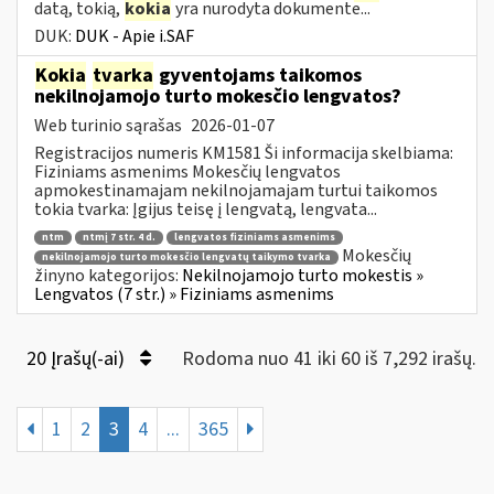
datą, tokią,
kokia
yra nurodyta dokumente...
DUK:
DUK - Apie i.SAF
Kokia
tvarka
gyventojams taikomos
nekilnojamojo turto mokesčio lengvatos?
Web turinio sąrašas
2026-01-07
Registracijos numeris KM1581 Ši informacija skelbiama:
Fiziniams asmenims Mokesčių lengvatos
apmokestinamajam nekilnojamajam turtui taikomos
tokia tvarka: Įgijus teisę į lengvatą, lengvata...
ntm
ntmį 7 str. 4 d.
lengvatos fiziniams asmenims
Mokesčių
nekilnojamojo turto mokesčio lengvatų taikymo tvarka
žinyno kategorijos:
Nekilnojamojo turto mokestis »
Lengvatos (7 str.) » Fiziniams asmenims
20 Įrašų(-ai)
Rodoma nuo 41 iki 60 iš 7,292 irašų.
1
2
3
4
...
365