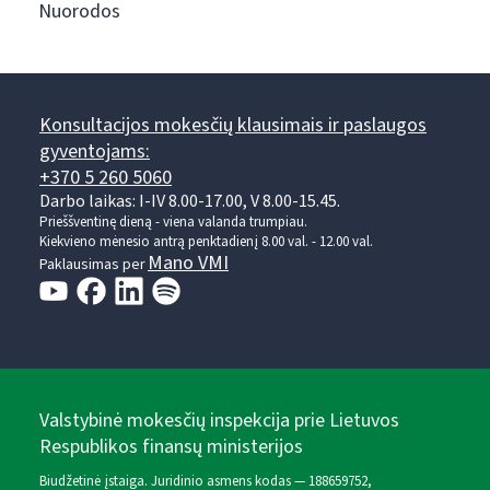
Nuorodos
Konsultacijos mokesčių klausimais ir paslaugos
gyventojams:
+370 5 260 5060
Darbo laikas: I-IV 8.00-17.00, V 8.00-15.45.
Prieššventinę dieną - viena valanda trumpiau.
Kiekvieno mėnesio antrą penktadienį 8.00 val. - 12.00 val.
Mano VMI
Paklausimas per
Valstybinė mokesčių inspekcija prie Lietuvos
Respublikos finansų ministerijos
Biudžetinė įstaiga. Juridinio asmens kodas — 188659752,