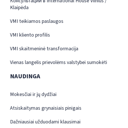
Консультации в International House Vilnius /
Klaipėda
VMI teikiamos paslaugos
VMI kliento profilis
VMI skaitmeninė transformacija
Vienas langelis prievolėms valstybei sumokėti
NAUDINGA
Mokesčiai ir jų dydžiai
Atsiskaitymas grynaisiais pinigais
Dažniausiai užduodami klausimai