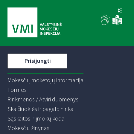
Prisijungti
Mokesčių mokėtojų informacija
Formos
Rinkmenos / Atviri duomenys
Skaičiuoklės ir pagalbininkai
Sąskaitos ir įmokų kodai
Mokesčių žinynas