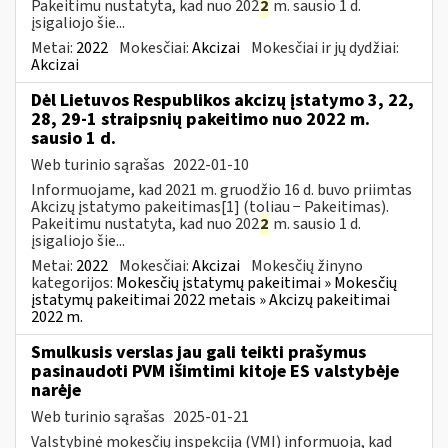
Pakeitimu nustatyta, kad nuo 202
2
m. sausio 1 d.
įsigaliojo šie...
Metai:
2022
Mokesčiai:
Akcizai
Mokesčiai ir jų dydžiai:
Akcizai
Dėl Lietuvos Respublikos akcizų įstatymo 3, 22,
28, 29-1 straipsnių pakeitimo nuo 2022 m.
sausio 1 d.
Web turinio sąrašas
2022-01-10
Informuojame, kad 2021 m. gruodžio 16 d. buvo priimtas
Akcizų įstatymo pakeitimas[1] (toliau − Pakeitimas).
Pakeitimu nustatyta, kad nuo 202
2
m. sausio 1 d.
įsigaliojo šie...
Metai:
2022
Mokesčiai:
Akcizai
Mokesčių žinyno
kategorijos:
Mokesčių įstatymų pakeitimai » Mokesčių
įstatymų pakeitimai 2022 metais » Akcizų pakeitimai
2022 m.
Smulkusis verslas jau gali teikti prašymus
pasinaudoti PVM išimtimi kitoje ES valstybėje
narėje
Web turinio sąrašas
2025-01-21
Valstybinė mokesčių inspekcija (VMI) informuoja, kad