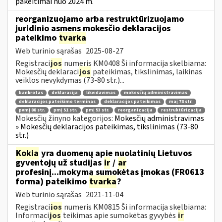
pakeitimai nuo 2024 m.
reorganizuojamo arba restruktūrizuojamo
juridinio asmens mokesčio deklaracijos
pateikimo
tvarka
Web turinio sąrašas
2025-08-27
Registraci
jos
numeris KM0408 Ši informacija skelbiama:
Mokesčių deklaraci
jos
pateikimas, tikslinimas, laikinas
veiklos nevykdymas (73-80 str.)...
bankrotas
deklaracija
likvidavimas
mokesčių administravimas
deklaracijos pateikimo terminas
deklaracijos pateikimas
maį 78 str.
pvmį 88 str.
pmį 51 str.
pmį 53 str.
reorganizacija
restruktūrizacija
Mokesčių žinyno kategorijos:
Mokesčių administravimas
» Mokesčių deklaracijos pateikimas, tikslinimas (73-80
str.)
Kokia
yra duomenų apie nuolatinių Lietuvos
gyventojų už studijas
ir
/
ar
profesinį...mokymą sumokėtas įmokas (FR0613
forma) pateikimo
tvarka
?
Web turinio sąrašas
2021-11-04
Registraci
jos
numeris KM0815 Ši informacija skelbiama:
Informaci
jos
teikimas apie sumokėtas gyvybės
ir