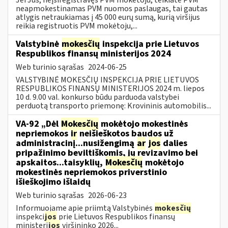
neapmokestinamas PVM nuomos paslaugas, tai gautas
atlygis netraukiamas į 45 000 eurų sumą, kurią viršijus
reikia registruotis PVM mokėtoju,...
Valstybinė
mokesčių
inspekcija prie Lietuvos
Respublikos finansų ministerijos 2024
Web turinio sąrašas
2024-06-25
VALSTYBINĖ MOKESČIŲ INSPEKCIJA PRIE LIETUVOS
RESPUBLIKOS FINANSŲ MINISTERIJOS 2024 m. liepos
10 d. 9.00 val. konkurso būdu parduoda valstybei
perduotą transporto priemonę: Krovininis automobilis...
VA-92 „Dėl
Mokesčių
mokėtojo mokestinės
nepriemokos
ir
neišieškotos baudos už
administracinį...nusižengimą
ar
jos
dalies
pripažinimo beviltiškomis, jų revizavimo bei
apskaitos...taisyklių,
Mokesčių
mokėtojo
mokestinės nepriemokos priverstinio
išieškojimo išlaidų
Web turinio sąrašas
2026-06-23
Informuojame apie priimtą Valstybinės
mokesčių
inspekci
jos
prie Lietuvos Respublikos finansų
ministeri
jos
viršininko 2026...