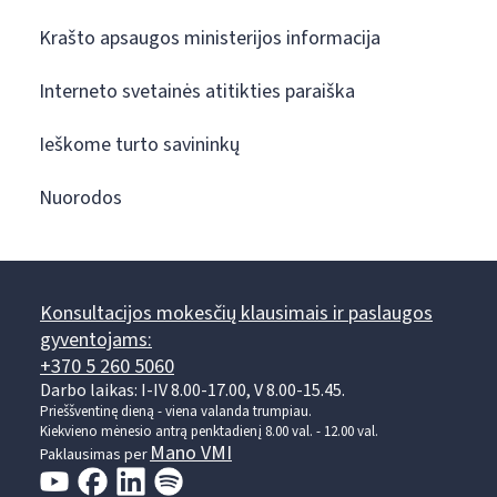
Krašto apsaugos ministerijos informacija
Interneto svetainės atitikties paraiška
Ieškome turto savininkų
Nuorodos
Konsultacijos mokesčių klausimais ir paslaugos
gyventojams:
+370 5 260 5060
Darbo laikas: I-IV 8.00-17.00, V 8.00-15.45.
Prieššventinę dieną - viena valanda trumpiau.
Kiekvieno mėnesio antrą penktadienį 8.00 val. - 12.00 val.
Mano VMI
Paklausimas per