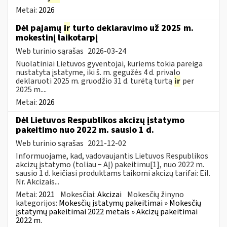
Metai:
2026
Dėl pajamų
ir
turto deklaravimo už 2025 m.
mokestinį laikotarpį
Web turinio sąrašas
2026-03-24
Nuolatiniai Lietuvos gyventojai, kuriems tokia pareiga
nustatyta įstatyme, iki š. m. gegužės 4 d. privalo
deklaruoti 2025 m. gruodžio 31 d. turėtą turtą
ir
per
2025 m....
Metai:
2026
Dėl Lietuvos Respublikos akcizų įstatymo
pakeitimo nuo 2022 m. sausio 1 d.
Web turinio sąrašas
2021-12-02
Informuojame, kad, vadovaujantis Lietuvos Respublikos
akcizų įstatymo (toliau − AĮ) pakeitimu[1], nuo 2022 m.
sausio 1 d. keičiasi produktams taikomi akcizų tarifai: Eil.
Nr. Akcizais...
Metai:
2021
Mokesčiai:
Akcizai
Mokesčių žinyno
kategorijos:
Mokesčių įstatymų pakeitimai » Mokesčių
įstatymų pakeitimai 2022 metais » Akcizų pakeitimai
2022 m.