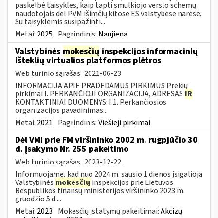
paskelbė taisykles, kaip tapti smulkiojo verslo schemų
naudotojais dėl PVM išimčių kitose ES valstybėse narėse.
Su taisyklėmis susipažinti...
Metai:
2025
Pagrindinis:
Naujiena
Valstybinės
mokesčių
inspekcijos informacinių
išteklių virtualios platformos plėtros
Web turinio sąrašas
2021-06-23
INFORMACIJA APIE PRADEDAMUS PIRKIMUS Prekių
pirkimai I. PERKANČIOJI ORGANIZACIJA, ADRESAS
IR
KONTAKTINIAI DUOMENYS: I.1. Perkančiosios
organizacijos pavadinimas...
Metai:
2021
Pagrindinis:
Viešieji pirkimai
Dėl VMI prie FM viršininko 2002 m. rugpjūčio 30
d. įsakymo Nr. 255 pakeitimo
Web turinio sąrašas
2023-12-22
Informuojame, kad nuo 2024 m. sausio 1 dienos įsigalioja
Valstybinės
mokesčių
inspekcijos prie Lietuvos
Respublikos finansų ministerijos viršininko 2023 m.
gruodžio 5 d....
Metai:
2023
Mokesčių įstatymų pakeitimai:
Akcizų