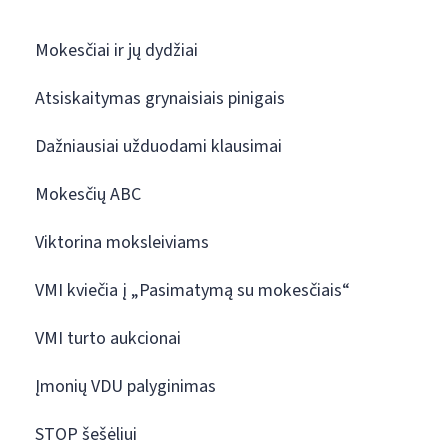
Mokesčiai ir jų dydžiai
Atsiskaitymas grynaisiais pinigais
Dažniausiai užduodami klausimai
Mokesčių ABC
Viktorina moksleiviams
VMI kviečia į „Pasimatymą su mokesčiais“
VMI turto aukcionai
Įmonių VDU palyginimas
STOP šešėliui