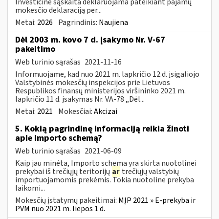
Investicinė sąskaita deklaruojama pateikiant pajamų
mokesčio deklaraciją per...
Metai:
2026
Pagrindinis:
Naujiena
Dėl 2003 m. kovo 7 d. įsakymo Nr. V-67
pakeitimo
Web turinio sąrašas
2021-11-16
Informuojame, kad nuo 2021 m. lapkričio 12 d. įsigaliojo
Valstybinės mokesčių inspekcijos prie Lietuvos
Respublikos finansų ministerijos viršininko 2021 m.
lapkričio 11 d. įsakymas Nr. VA-78 „Dėl...
Metai:
2021
Mokesčiai:
Akcizai
5. Kokią pagrindinę informaciją reikia žinoti
apie Importo schemą?
Web turinio sąrašas
2021-06-09
Kaip jau minėta, Importo schema yra skirta nuotolinei
prekybai iš trečiųjų teritorijų
ar
trečiųjų valstybių
importuojamomis prekėmis. Tokia nuotoline prekyba
laikomi...
Mokesčių įstatymų pakeitimai:
MĮP 2021 » E-prekyba ir
PVM nuo 2021 m. liepos 1 d.