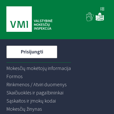
Prisijungti
Mokesčių mokėtojų informacija
Formos
Rinkmenos / Atviri duomenys
Skaičiuoklės ir pagalbininkai
Sąskaitos ir įmokų kodai
Mokesčių žinynas