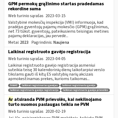
GPM permokų grąžinimo startas pradedamas
rekordine suma
Web turinio sąrašas
2023-03-15
Valstybinė mokesčių inspekcija (VMI) informuoja, kad
pradėjus gyventojų pajamų mokesčio (GPM) grąžinimus,
net 73 tūkst. gyventojų, pateikusiems teisingas metines
pajamų deklaracijas, jau pervedė...
Metai:
2023
Pagrindinis:
Naujiena
Laikinai registruoto gavėjo registracija
Web turinio sąrašas
2023-04-05
Laikinai registruoto gavėjo registracija asmeniui
suteikia teisę 30 kalendorinių dienų laikotarpiui verslo
tikslams gauti iš kitų ES valstybių narių akcizais
apmokestinamas prekes, kurioms taikomas...
fr0647
laikinai registruotas gavėjas
laikinai registruotu gavėju
laikinai registruoto gavėjo registracija
laikinai registruoto gavėjo prievolės
Ar
atsiranda PVM prievolės, kai nekilnojamo
turto nuomos paslaugas teikia ne PVM
Web turinio sąrašas
2020-02-19
Jei Jūs, neįsiregistravęs PVM mokėtoju, teikiate PVM