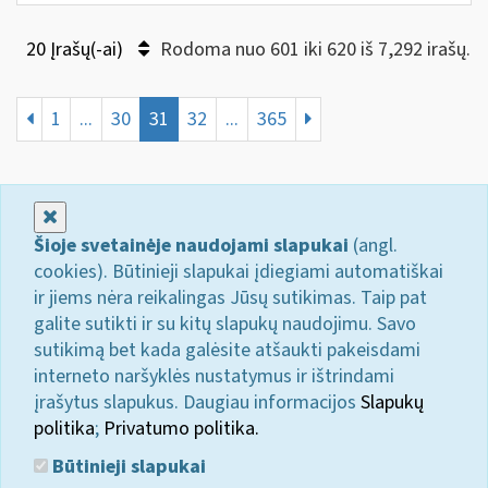
20 Įrašų(-ai)
Rodoma nuo 601 iki 620 iš 7,292 irašų.
1
...
30
31
32
...
365
Uždaryti
Šioje svetainėje naudojami slapukai
(angl.
cookies). Būtinieji slapukai įdiegiami automatiškai
ir jiems nėra reikalingas Jūsų sutikimas. Taip pat
galite sutikti ir su kitų slapukų naudojimu. Savo
sutikimą bet kada galėsite atšaukti pakeisdami
interneto naršyklės nustatymus ir ištrindami
įrašytus slapukus. Daugiau informacijos
Slapukų
politika
;
Privatumo politika.
Būtinieji slapukai