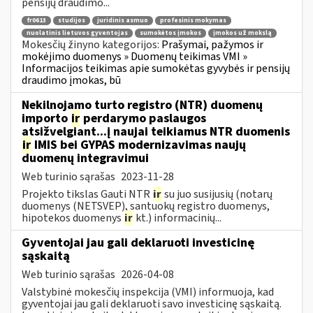
pensijų draudimo...
fr0613
studijos
juridinis asmuo
profesinis mokymas
nuolatinis lietuvos gyventojas
sumokėtos įmokos
įmokos už mokslą
Mokesčių žinyno kategorijos:
Prašymai, pažymos ir
mokėjimo duomenys » Duomenų teikimas VMI »
Informacijos teikimas apie sumokėtas gyvybės ir pensijų
draudimo įmokas, bū
Nekilnojamo turto registro (NTR) duomenų
importo
ir
perdarymo paslaugos
atsižvelgiant...į naujai teikiamus NTR duomenis
ir
IMIS bei GYPAS modernizavimas naujų
duomenų integravimui
Web turinio sąrašas
2023-11-28
Projekto tikslas Gauti NTR
ir
su juo susijusių (notarų
duomenys (NETSVEP), santuokų registro duomenys,
hipotekos duomenys
ir
kt.) informacinių...
Gyventojai jau gali deklaruoti investicinę
sąskaitą
Web turinio sąrašas
2026-04-08
Valstybinė mokesčių inspekcija (VMI) informuoja, kad
gyventojai jau gali deklaruoti savo investicinę sąskaitą.