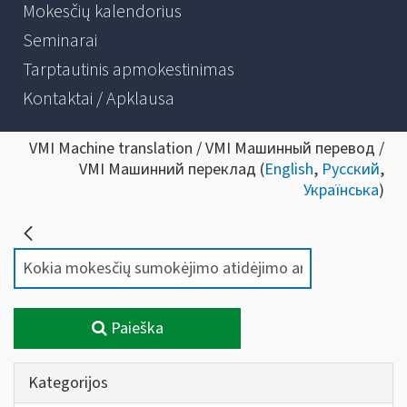
Mokesčių kalendorius
Seminarai
Tarptautinis apmokestinimas
Kontaktai / Apklausa
VMI Machine translation / VMI Машинный перевод /
VMI Машинний переклад (
English
,
Русский
,
Українська
)
Paieška
Kategorijos