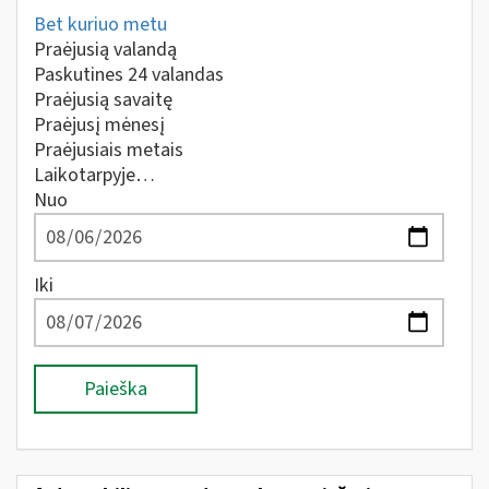
Bet kuriuo metu
Praėjusią valandą
Paskutines 24 valandas
Praėjusią savaitę
Praėjusį mėnesį
Praėjusiais metais
Laikotarpyje…
Nuo
Iki
Paieška