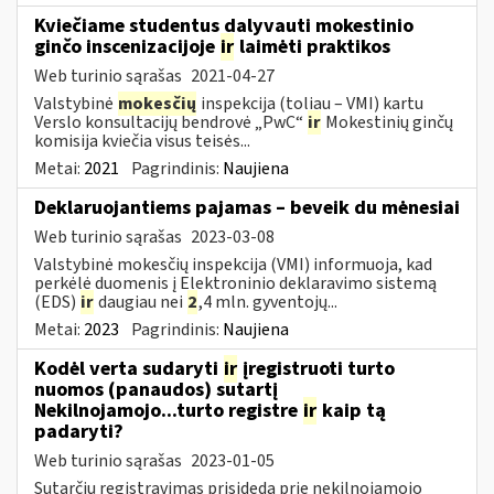
Kviečiame studentus dalyvauti mokestinio
ginčo inscenizacijoje
ir
laimėti praktikos
Web turinio sąrašas
2021-04-27
Valstybinė
mokesčių
inspekcija (toliau – VMI) kartu
Verslo konsultacijų bendrovė „PwC“
ir
Mokestinių ginčų
komisija kviečia visus teisės...
Metai:
2021
Pagrindinis:
Naujiena
Deklaruojantiems pajamas – beveik du mėnesiai
Web turinio sąrašas
2023-03-08
Valstybinė mokesčių inspekcija (VMI) informuoja, kad
perkėlė duomenis į Elektroninio deklaravimo sistemą
(EDS)
ir
daugiau nei
2
,4 mln. gyventojų...
Metai:
2023
Pagrindinis:
Naujiena
Kodėl verta sudaryti
ir
įregistruoti turto
nuomos (panaudos) sutartį
Nekilnojamojo...turto registre
ir
kaip tą
padaryti?
Web turinio sąrašas
2023-01-05
Sutarčių registravimas prisideda prie nekilnojamojo