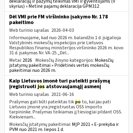
deklaracijų ir pažymų teikimas VMI ir gyventojams (V
skyrius) » Metinė pajamų deklaracija GPM312
Dėl VMI prie FM viršininko įsakymo Nr. 178
pakeitimo
Web turinio sąrašas
2026-04-03
Informuojame, kad nuo 2026 m. balandžio 1 d. įsigalioja
Valstybinės mokesčių inspekcijos prie Lietuvos
Respublikos finansų ministerijos viršininko 2026 m. kovo
31 d. įsakymas Nr. VA-25 „Dėl...
Metai:
2026
Mokesčių žinyno kategorijos:
Mokesčių
įstatymų pakeitimai » Pridėtinės vertės mokesčių
pakeitimai nuo 2026 m.
Kaip Lietuvos įmonė turi pateikti prašymą
įregistruoti
jos
atstovaujamąjį asmenį
Web turinio sąrašas
2021-06-16
Prašymas gali būti pateiktas tik
po
to, kai jau pati
Lietuvos įmonė yra įregistruotas OSS importo
tarpininke. Prašymas teikiamas jį tiesiogiai pildant OSS.
Kiekvienam...
Mokesčių įstatymų pakeitimai:
MĮP 2021 » E-prekyba ir
PVM nuo 2021 m. liepos 1 d.