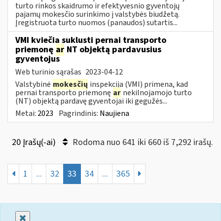
turto rinkos skaidrumo ir efektyvesnio gyventojų
pajamų mokesčio surinkimo į valstybės biudžetą.
Įregistruota turto nuomos (panaudos) sutartis...
VMI kviečia suklusti pernai transporto
priemonę
ar
NT objektą pardavusius
gyventojus
Web turinio sąrašas
2023-04-12
Valstybinė
mokesčių
inspekcija (VMI) primena, kad
pernai transporto priemonę
ar
nekilnojamojo turto
(NT) objektą pardavę gyventojai iki gegužės...
Metai:
2023
Pagrindinis:
Naujiena
20 Įrašų(-ai)
Rodoma nuo 641 iki 660 iš 7,292 irašų.
1
...
32
33
34
...
365
Uždaryti