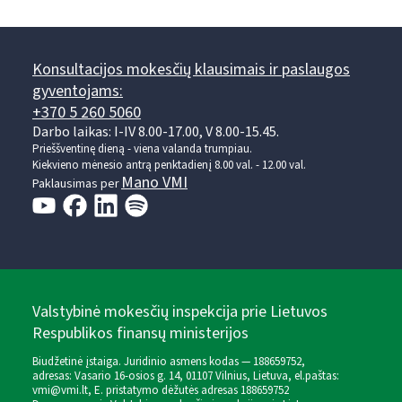
Konsultacijos mokesčių klausimais ir paslaugos
gyventojams:
+370 5 260 5060
Darbo laikas: I-IV 8.00-17.00, V 8.00-15.45.
Prieššventinę dieną - viena valanda trumpiau.
Kiekvieno mėnesio antrą penktadienį 8.00 val. - 12.00 val.
Mano VMI
Paklausimas per
Valstybinė mokesčių inspekcija prie Lietuvos
Respublikos finansų ministerijos
Biudžetinė įstaiga. Juridinio asmens kodas — 188659752,
adresas: Vasario 16-osios g. 14, 01107 Vilnius, Lietuva, el.paštas:
vmi@vmi.lt
, E. pristatymo dėžutės adresas 188659752