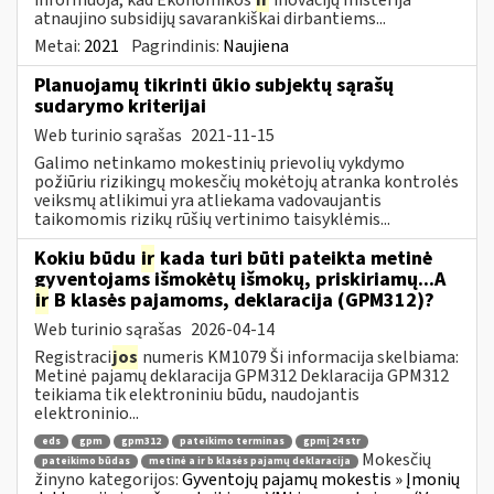
atnaujino subsidijų savarankiškai dirbantiems...
Metai:
2021
Pagrindinis:
Naujiena
Planuojamų tikrinti ūkio subjektų sąrašų
sudarymo kriterijai
Web turinio sąrašas
2021-11-15
Galimo netinkamo mokestinių prievolių vykdymo
požiūriu rizikingų mokesčių mokėtojų atranka kontrolės
veiksmų atlikimui yra atliekama vadovaujantis
taikomomis rizikų rūšių vertinimo taisyklėmis...
Kokiu būdu
ir
kada turi būti pateikta metinė
gyventojams išmokėtų išmokų, priskiriamų...A
ir
B klasės pajamoms, deklaracija (GPM312)?
Web turinio sąrašas
2026-04-14
Registraci
jos
numeris KM1079 Ši informacija skelbiama:
Metinė pajamų deklaracija GPM312 Deklaracija GPM312
teikiama tik elektroniniu būdu, naudojantis
elektroninio...
eds
gpm
gpm312
pateikimo terminas
gpmį 24 str
Mokesčių
pateikimo būdas
metinė a ir b klasės pajamų deklaracija
žinyno kategorijos:
Gyventojų pajamų mokestis » Įmonių