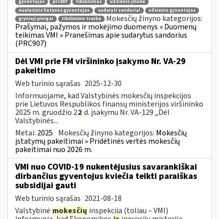
gyventojas
prc907
tikslinimas
užsienio įmonė
nuolatinis lietuvos gyventojas
sudaryti sandoriai
užsienio gyventojas
Mokesčių žinyno kategorijos:
grynieji pinigai
tikslinimo tvarka
Prašymai, pažymos ir mokėjimo duomenys » Duomenų
teikimas VMI » Pranešimas apie sudarytus sandorius
(PRC907)
Dėl VMI prie FM viršininko įsakymo Nr. VA-29
pakeitimo
Web turinio sąrašas
2025-12-30
Informuojame, kad Valstybinės mokesčių inspekcijos
prie Lietuvos Respublikos finansų ministerijos viršininko
2025 m. gruodžio 2
2
d. įsakymu Nr. VA-129 „Dėl
Valstybinės...
Metai:
2025
Mokesčių žinyno kategorijos:
Mokesčių
įstatymų pakeitimai » Pridėtinės vertės mokesčių
pakeitimai nuo 2026 m.
VMI nuo COVID-19 nukentėjusius savarankiškai
dirbančius gyventojus kviečia teikti paraiškas
subsidijai gauti
Web turinio sąrašas
2021-08-18
Valstybinė
mokesčių
inspekcija (toliau – VMI)
informuoja, kad Ekonomikos
ir
inovacijų misterija