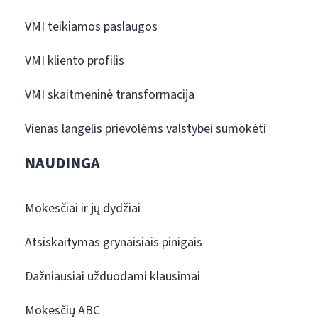
VMI teikiamos paslaugos
VMI kliento profilis
VMI skaitmeninė transformacija
Vienas langelis prievolėms valstybei sumokėti
NAUDINGA
Mokesčiai ir jų dydžiai
Atsiskaitymas grynaisiais pinigais
Dažniausiai užduodami klausimai
Mokesčių ABC