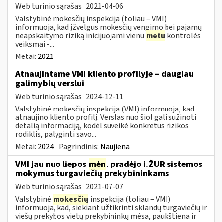
Web turinio sąrašas
2021-04-06
Valstybinė mokesčių inspekcija (toliau – VMI)
informuoja, kad įžvelgus mokesčių vengimo bei pajamų
neapskaitymo riziką inicijuojami vienu
metu
kontrolės
veiksmai -...
Metai:
2021
Atnaujintame VMI kliento profilyje – daugiau
galimybių verslui
Web turinio sąrašas
2024-12-11
Valstybinė mokesčių inspekcija (VMI) informuoja, kad
atnaujino kliento profilį. Verslas nuo šiol gali sužinoti
detalią informaciją, kodėl suveikė konkretus rizikos
rodiklis, palyginti savo...
Metai:
2024
Pagrindinis:
Naujiena
VMI jau nuo liepos
mėn
. pradėjo i.ŽUR sistemos
mokymus turgaviečių prekybininkams
Web turinio sąrašas
2021-07-07
Valstybinė
mokesčių
inspekcija (toliau – VMI)
informuoja, kad, siekiant užtikrinti sklandų turgaviečių ir
viešų prekybos vietų prekybininkų mėsa, paukštiena ir