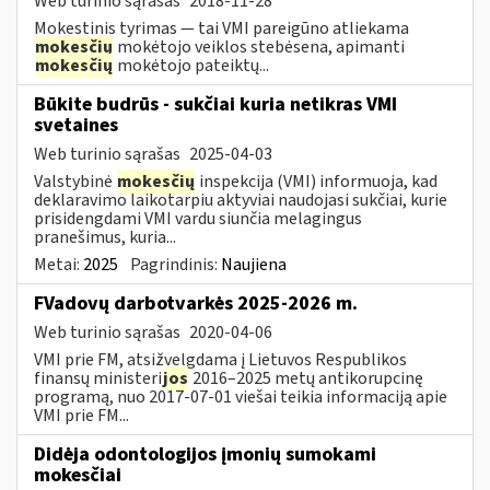
Web turinio sąrašas
2018-11-28
Mokestinis tyrimas — tai VMI pareigūno atliekama
mokesčių
mokėtojo veiklos stebėsena, apimanti
mokesčių
mokėtojo pateiktų...
Būkite budrūs - sukčiai kuria netikras VMI
svetaines
Web turinio sąrašas
2025-04-03
Valstybinė
mokesčių
inspekcija (VMI) informuoja, kad
deklaravimo laikotarpiu aktyviai naudojasi sukčiai, kurie
prisidengdami VMI vardu siunčia melagingus
pranešimus, kuria...
Metai:
2025
Pagrindinis:
Naujiena
FVadovų darbotvarkės 2025-2026 m.
Web turinio sąrašas
2020-04-06
VMI prie FM, atsižvelgdama į Lietuvos Respublikos
finansų ministeri
jos
2016–2025 metų antikorupcinę
programą, nuo 2017-07-01 viešai teikia informaciją apie
VMI prie FM...
Didėja odontologijos įmonių sumokami
mokesčiai