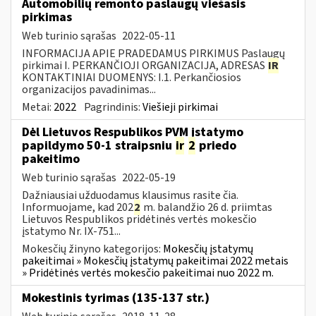
Automobilių remonto paslaugų viešasis
pirkimas
Web turinio sąrašas
2022-05-11
INFORMACIJA APIE PRADEDAMUS PIRKIMUS Paslaugų
pirkimai I. PERKANČIOJI ORGANIZACIJA, ADRESAS
IR
KONTAKTINIAI DUOMENYS: I.1. Perkančiosios
organizacijos pavadinimas...
Metai:
2022
Pagrindinis:
Viešieji pirkimai
Dėl Lietuvos Respublikos PVM įstatymo
papildymo 50-1 straipsniu
ir
2
priedo
pakeitimo
Web turinio sąrašas
2022-05-19
Dažniausiai užduodamus klausimus rasite čia.
Informuojame, kad 202
2
m. balandžio 26 d. priimtas
Lietuvos Respublikos pridėtinės vertės mokesčio
įstatymo Nr. IX-751...
Mokesčių žinyno kategorijos:
Mokesčių įstatymų
pakeitimai » Mokesčių įstatymų pakeitimai 2022 metais
» Pridėtinės vertės mokesčio pakeitimai nuo 2022 m.
Mokestinis tyrimas (135-137 str.)