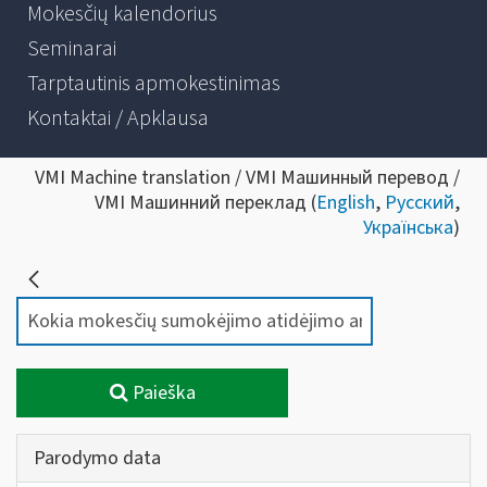
Mokesčių kalendorius
Seminarai
Tarptautinis apmokestinimas
Kontaktai / Apklausa
VMI Machine translation / VMI Машинный перевод /
VMI Машинний переклад (
English
,
Русский
,
Українська
)
Paieška
Parodymo data