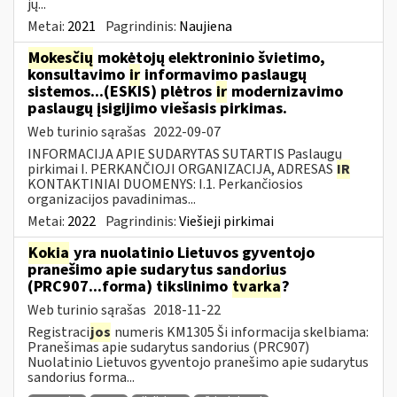
jų...
Metai:
2021
Pagrindinis:
Naujiena
Mokesčių
mokėtojų elektroninio švietimo,
konsultavimo
ir
informavimo paslaugų
sistemos...(ESKIS) plėtros
ir
modernizavimo
paslaugų įsigijimo viešasis pirkimas.
Web turinio sąrašas
2022-09-07
INFORMACIJA APIE SUDARYTAS SUTARTIS Paslaugų
pirkimai I. PERKANČIOJI ORGANIZACIJA, ADRESAS
IR
KONTAKTINIAI DUOMENYS: I.1. Perkančiosios
organizacijos pavadinimas...
Metai:
2022
Pagrindinis:
Viešieji pirkimai
Kokia
yra nuolatinio Lietuvos gyventojo
pranešimo apie sudarytus sandorius
(PRC907...forma) tikslinimo
tvarka
?
Web turinio sąrašas
2018-11-22
Registraci
jos
numeris KM1305 Ši informacija skelbiama:
Pranešimas apie sudarytus sandorius (PRC907)
Nuolatinio Lietuvos gyventojo pranešimo apie sudarytus
sandorius forma...