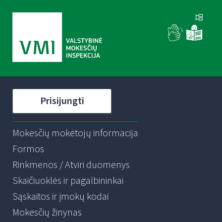
Prisijungti
Mokesčių mokėtojų informacija
Formos
Rinkmenos / Atviri duomenys
Skaičiuoklės ir pagalbininkai
Sąskaitos ir įmokų kodai
Mokesčių žinynas