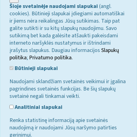
Šioje svetainėje naudojami slapukai
(angl.
cookies). Būtinieji slapukai įdiegiami automatiškai
ir jiems nėra reikalingas Jūsų sutikimas. Taip pat
galite sutikti ir su kitų slapukų naudojimu. Savo
sutikimą bet kada galėsite atšaukti pakeisdami
interneto naršyklės nustatymus ir ištrindami
įrašytus slapukus. Daugiau informacijos
Slapukų
politika
;
Privatumo politika.
Būtinieji slapukai
Naudojami sklandžiam svetainės veikimui ir įgalina
pagrindines svetainės funkcijas. Be šių slapukų
svetainė negali tinkamai veikti.
Analitiniai slapukai
Renka statistinę informaciją apie svetainės
naudojimą ir naudojami Jūsų naršymo patirties
gerinimui.