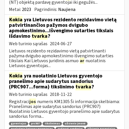
(NT) objektą pardavę gyventojai iki gegužės...
Metai:
2023
Pagrindinis:
Naujiena
Kokia
yra Lietuvos rezidento rezidavimo vietą
patvirtinančios pažymos dvigubo
apmokestinimo...išvengimo sutarties tikslais
išdavimo
tvarka
?
Web turinio sąrašas
2024-06-27
Lietuvos rezidento rezidavimo vietą patvirtinanti
pažyma dvigubo apmokestinimo išvengimo sutarties
tikslais Kai Lietuvos juridinis asmuo
ar
nuolatinis
Lietuvos gyventojas...
Kokia
yra nuolatinio Lietuvos gyventojo
pranešimo apie sudarytus sandorius
(PRC907...forma) tikslinimo
tvarka
?
Web turinio sąrašas
2018-11-22
Registraci
jos
numeris KM1305 Ši informacija skelbiama:
Pranešimas apie sudarytus sandorius (PRC907)
Nuolatinio Lietuvos gyventojo pranešimo apie sudarytus
sandorius forma...
gyventojas
prc907
tikslinimas
užsienio įmonė
nuolatinis lietuvos gyventojas
sudaryti sandoriai
užsienio gyventojas