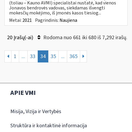
(toliau – Kauno AVMI) specialistai nustatė, kad vienos
Jonavos bendrovės vadovas, siekdamas išvengti
mokesčių mokėjimo, iš įmonės kasos tiesiog...
Metai:
2021
Pagrindinis:
Naujiena
20 Įrašų(-ai)
Rodoma nuo 661 iki 680 iš 7,292 irašų.
1
...
33
34
35
...
365
APIE VMI
Misija, Vizija ir Vertybės
Struktūra ir kontaktinė informacija