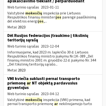
apskaičiavimo tiekiant / perparduodant
Web turinio sąrašas
2023-01-11
Valstybinė
mokesčių
inspekcija prie Lietuvos
Respublikos finansų ministeri
jos
parengė paaiškinimą
dėl elektros energi
jos
,...
Metai:
2023
Dėl Rusijos federacijos įtraukimo į tikslinių
teritorijų sąrašą
Web turinio sąrašas
2023-12-04
Informuojame, kad 2023 m. lapkričio 30 d. Lietuvos
Respublikos finansų ministro įsakymu Nr.1K-389 „Dėl
finansų ministro 2001 m. gruodžio 22 d. įsakymo Nr. 344
„Dėl tikslinių teritorijų sąrašo...
Metai:
2023
VMI kviečia suklusti pernai transporto
priemonę
ar
NT objektą pardavusius
gyventojus
Web turinio sąrašas
2023-04-12
Valstybinė
mokesčių
inspekcija (VMI) primena, kad
pernai transporto priemonę
ar
nekilnojamojo turto