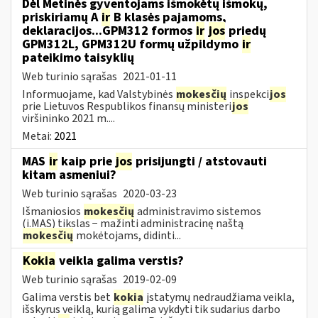
Dėl Metinės gyventojams išmokėtų išmokų,
priskiriamų A
ir
B klasės pajamoms,
deklaracijos...GPM312 formos
ir
jos
priedų
GPM312L, GPM312U formų užpildymo
ir
pateikimo taisyklių
Web turinio sąrašas
2021-01-11
Informuojame, kad Valstybinės
mokesčių
inspekci
jos
prie Lietuvos Respublikos finansų ministeri
jos
viršininko 2021 m....
Metai:
2021
MAS
ir
kaip prie
jos
prisijungti / atstovauti
kitam asmeniui?
Web turinio sąrašas
2020-03-23
Išmaniosios
mokesčių
administravimo sistemos
(i.MAS) tikslas − mažinti administracinę naštą
mokesčių
mokėtojams, didinti...
Kokia
veikla galima verstis?
Web turinio sąrašas
2019-02-09
Galima verstis bet
kokia
įstatymų nedraudžiama veikla,
išskyrus veiklą, kurią galima vykdyti tik sudarius darbo