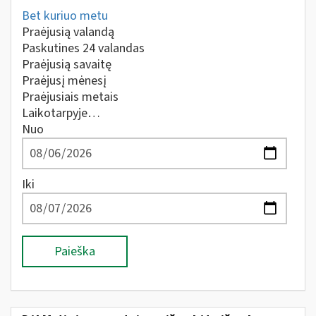
Bet kuriuo metu
Praėjusią valandą
Paskutines 24 valandas
Praėjusią savaitę
Praėjusį mėnesį
Praėjusiais metais
Laikotarpyje…
Nuo
Iki
Paieška