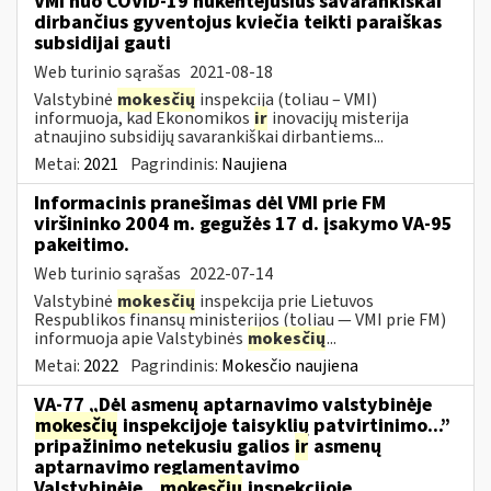
VMI nuo COVID-19 nukentėjusius savarankiškai
dirbančius gyventojus kviečia teikti paraiškas
subsidijai gauti
Web turinio sąrašas
2021-08-18
Valstybinė
mokesčių
inspekcija (toliau – VMI)
informuoja, kad Ekonomikos
ir
inovacijų misterija
atnaujino subsidijų savarankiškai dirbantiems...
Metai:
2021
Pagrindinis:
Naujiena
Informacinis pranešimas dėl VMI prie FM
viršininko 2004 m. gegužės 17 d. įsakymo VA-95
pakeitimo.
Web turinio sąrašas
2022-07-14
Valstybinė
mokesčių
inspekcija prie Lietuvos
Respublikos finansų ministerijos (toliau ― VMI prie FM)
informuoja apie Valstybinės
mokesčių
...
Metai:
2022
Pagrindinis:
Mokesčio naujiena
VA-77 „Dėl asmenų aptarnavimo valstybinėje
mokesčių
inspekcijoje taisyklių patvirtinimo...”
pripažinimo netekusiu galios
ir
asmenų
aptarnavimo reglamentavimo
Valstybinėje...
mokesčių
inspekcijoje