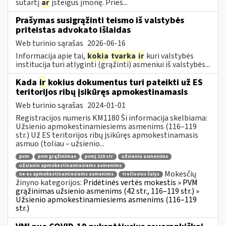
sutartį
ar
įsteigus įmonę. Prieš...
Prašymas susigrąžinti teismo iš valstybės
priteistas advokato išlaidas
Web turinio sąrašas
2026-06-16
Informacija apie tai,
kokia
tvarka
ir
kuri valstybės
institucija turi atlyginti (grąžinti) asmeniui iš valstybės...
Kada
ir
kokius dokumentus turi pateikti už ES
teritorijos ribų įsikūręs apmokestinamasis
Web turinio sąrašas
2024-01-01
Registracijos numeris KM1180 Ši informacija skelbiama:
Užsienio apmokestinamiesiems asmenims (116–119
str.) Už ES teritorijos ribų įsikūręs apmokestinamasis
asmuo (toliau – užsienio...
pvm
pvm grąžinimas
pvmį 119 str
užsienio asmenims
užsienio apmokestinamiesiems asmenims
Mokesčių
ne es apmokestinamiesiems asmenims
trečiosios šalys
žinyno kategorijos:
Pridėtinės vertės mokestis » PVM
grąžinimas užsienio asmenims (42 str., 116–119 str.) »
Užsienio apmokestinamiesiems asmenims (116–119
str.)