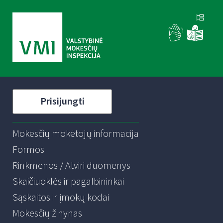
Prisijungti
Mokesčių mokėtojų informacija
Formos
Rinkmenos / Atviri duomenys
Skaičiuoklės ir pagalbininkai
Sąskaitos ir įmokų kodai
Mokesčių žinynas