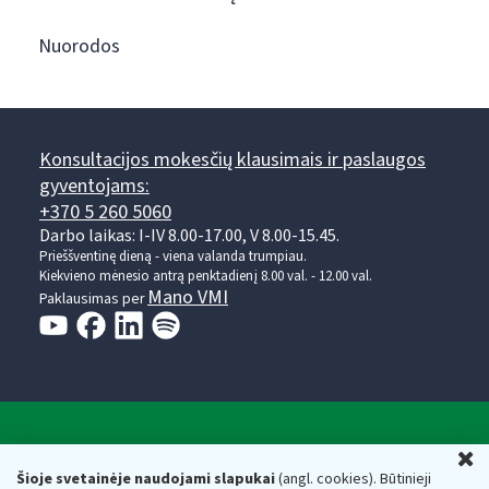
Nuorodos
Konsultacijos mokesčių klausimais ir paslaugos
gyventojams:
+370 5 260 5060
Darbo laikas: I-IV 8.00-17.00, V 8.00-15.45.
Prieššventinę dieną - viena valanda trumpiau.
Kiekvieno mėnesio antrą penktadienį 8.00 val. - 12.00 val.
Mano VMI
Paklausimas per
Valstybinė mokesčių inspekcija prie Lietuvos
U
Respublikos finansų ministerijos
Šioje svetainėje naudojami slapukai
(angl. cookies). Būtinieji