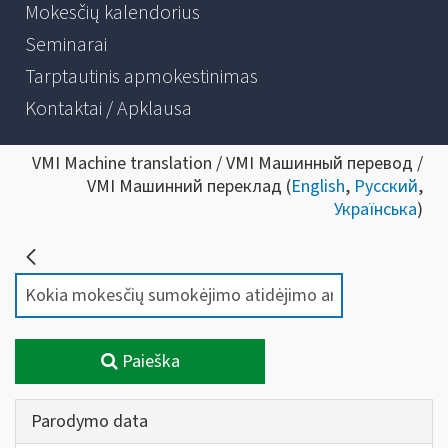
Mokesčių kalendorius
Seminarai
Tarptautinis apmokestinimas
Kontaktai / Apklausa
VMI Machine translation / VMI Машинный перевод /
VMI Машинний переклад (
English
,
Русский
,
Українська
)
Paieška
Parodymo data