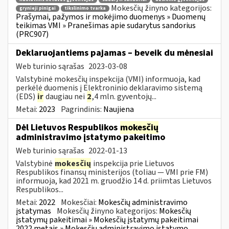
Mokesčių žinyno kategorijos:
grynieji pinigai
tikslinimo tvarka
Prašymai, pažymos ir mokėjimo duomenys » Duomenų
teikimas VMI » Pranešimas apie sudarytus sandorius
(PRC907)
Deklaruojantiems pajamas – beveik du mėnesiai
Web turinio sąrašas
2023-03-08
Valstybinė mokesčių inspekcija (VMI) informuoja, kad
perkėlė duomenis į Elektroninio deklaravimo sistemą
(EDS)
ir
daugiau nei
2
,4 mln. gyventojų...
Metai:
2023
Pagrindinis:
Naujiena
Dėl Lietuvos Respublikos
mokesčių
administravimo įstatymo pakeitimo
Web turinio sąrašas
2022-01-13
Valstybinė
mokesčių
inspekcija prie Lietuvos
Respublikos finansų ministerijos (toliau — VMI prie FM)
informuoja, kad 2021 m. gruodžio 14 d. priimtas Lietuvos
Respublikos...
Metai:
2022
Mokesčiai:
Mokesčių administravimo
įstatymas
Mokesčių žinyno kategorijos:
Mokesčių
įstatymų pakeitimai » Mokesčių įstatymų pakeitimai
2022 metais » Mokesčių administravimo įstatymo