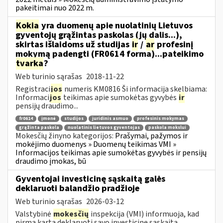
pakeitimai nuo 2022 m.
Kokia
yra duomenų apie nuolatinių Lietuvos
gyventojų grąžintas paskolas (jų dalis...),
skirtas išlaidoms už studijas
ir
/
ar
profesinį
mokymą padengti (FR0614 forma)...pateikimo
tvarka
?
Web turinio sąrašas
2018-11-22
Registraci
jos
numeris KM0816 Ši informacija skelbiama:
Informaci
jos
teikimas apie sumokėtas gyvybės
ir
pensijų draudimo...
fr0614
įmonė
studijos
juridinis asmuo
profesinis mokymas
grąžinta paskola
nuolatinis lietuvos gyventojas
paskola mokslui
Mokesčių žinyno kategorijos:
Prašymai, pažymos ir
mokėjimo duomenys » Duomenų teikimas VMI »
Informacijos teikimas apie sumokėtas gyvybės ir pensijų
draudimo įmokas, bū
Gyventojai investicinę sąskaitą galės
deklaruoti balandžio pradžioje
Web turinio sąrašas
2026-03-12
Valstybinė
mokesčių
inspekcija (VMI) informuoja, kad
pirmą kartą deklaruoti savo investicinę sąskaitą