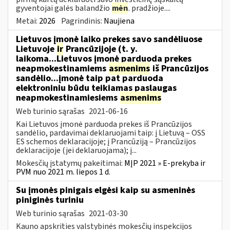
gyventojai galės balandžio
mėn
. pradžioje....
Metai:
2026
Pagrindinis:
Naujiena
Lietuvos įmonė laiko prekes savo sandėliuose
Lietuvoje
ir
Prancūzijoje (t. y.
laikoma...Lietuvos įmonė parduoda prekes
neapmokestinamiems
asmenims
iš Prancūzijos
sandėlio...įmonė taip pat parduoda
elektroniniu būdu teikiamas paslaugas
neapmokestinamiesiems
asmenims
Web turinio sąrašas
2021-06-16
Kai Lietuvos įmonė parduoda prekes iš Prancūzijos
sandėlio, pardavimai deklaruojami taip: į Lietuvą – OSS
ES schemos deklaracijoje; į Prancūziją – Prancūzijos
deklaracijoje (jei deklaruojama); į...
Mokesčių įstatymų pakeitimai:
MĮP 2021 » E-prekyba ir
PVM nuo 2021 m. liepos 1 d.
Su įmonės pinigais elgėsi kaip su asmeninės
piniginės turiniu
Web turinio sąrašas
2021-03-30
Kauno apskrities valstybinės mokesčių inspekcijos