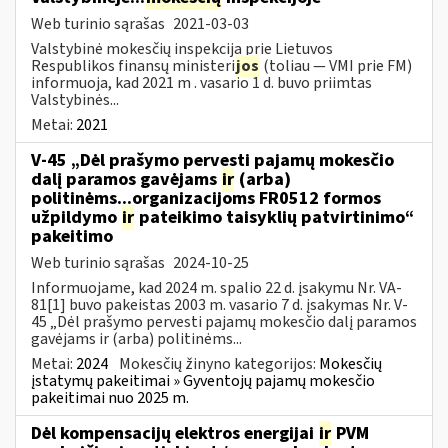
Web turinio sąrašas
2021-03-03
Valstybinė mokesčių inspekcija prie Lietuvos
Respublikos finansų ministeri
jos
(toliau — VMI prie FM)
informuoja, kad 2021 m . vasario 1 d. buvo priimtas
Valstybinės...
Metai:
2021
V-45 „Dėl prašymo pervesti pajamų mokesčio
dalį paramos gavėjams
ir
(arba)
politinėms...organizacijoms FR0512 formos
užpildymo
ir
pateikimo taisyklių patvirtinimo“
pakeitimo
Web turinio sąrašas
2024-10-25
Informuojame, kad 2024 m. spalio 22 d. įsakymu Nr. VA-
81[1] buvo pakeistas 2003 m. vasario 7 d. įsakymas Nr. V-
45 „Dėl prašymo pervesti pajamų mokesčio dalį paramos
gavėjams ir (arba) politinėms...
Metai:
2024
Mokesčių žinyno kategorijos:
Mokesčių
įstatymų pakeitimai » Gyventojų pajamų mokesčio
pakeitimai nuo 2025 m.
Dėl kompensacijų elektros energijai
ir
PVM