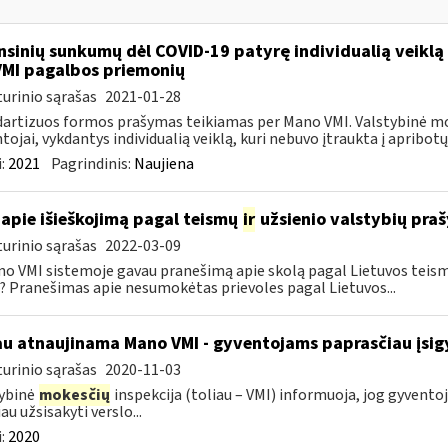
nsinių sunkumų dėl COVID-19 patyrę individualią veiklą 
VMI pagalbos priemonių
urinio sąrašas
2021-01-28
artizuos formos prašymas teikiamas per Mano VMI. Valstybinė moke
tojai, vykdantys individualią veiklą, kuri nebuvo įtraukta į apribotų 
:
2021
Pagrindinis:
Naujiena
apie išieškojimą pagal teismų
ir
užsienio valstybių pra
urinio sąrašas
2022-03-09
no VMI sistemoje gavau pranešimą apie skolą pagal Lietuvos tei
? Pranešimas apie nesumokėtas prievoles pagal Lietuvos...
au atnaujinama Mano VMI - gyventojams paprasčiau įsigyt
urinio sąrašas
2020-11-03
ybinė
mokesčių
inspekcija (toliau – VMI) informuoja, jog gyventoj
au užsisakyti verslo...
:
2020