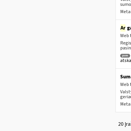
sumok
Metai
Ar
ga
Web t
Regis
pasin
pvm
atska
Suma
Web t
Valst
geria
Metai
20 Įra