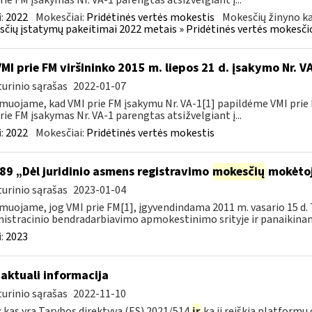
rie FM įsakymas Nr. VA-1 parengtas atsižvelgiant į...
:
2022
Mokesčiai:
Pridėtinės vertės mokestis
Mokesčių žinyno ka
čių įstatymų pakeitimai 2022 metais » Pridėtinės vertės mokesči
VMI prie FM viršininko 2015 m. liepos 21 d. įsakymo Nr. 
urinio sąrašas
2022-01-07
muojame, kad VMI prie FM įsakymu Nr. VA-1[1] papildėme VMI prie 
rie FM įsakymas Nr. VA-1 parengtas atsižvelgiant į...
:
2022
Mokesčiai:
Pridėtinės vertės mokestis
89 „Dėl juridinio asmens registravimo
mokesčių
mokėtoj
urinio sąrašas
2023-01-04
muojame, jog VMI prie FM[1], įgyvendindama 2011 m. vasario 15 d. 
istracinio bendradarbiavimo apmokestinimo srityje ir panaikinanč
:
2023
 aktuali informacija
urinio sąrašas
2022-11-10
 kas yra Tarybos direktyva (ES) 2021/514
ir
ką ji reiškia platformų