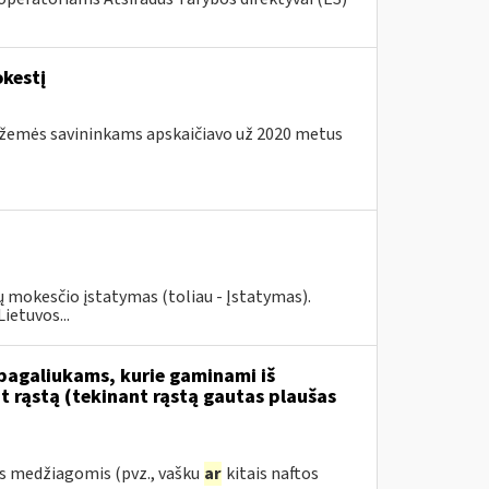
kestį
os žemės savininkams apskaičiavo už 2020 metus
ių mokesčio įstatymas (toliau - Įstatymas).
ietuvos...
 pagaliukams, kurie gaminami iš
 rąstą (tekinant rąstą gautas plaušas
s medžiagomis (pvz., vašku
ar
kitais naftos