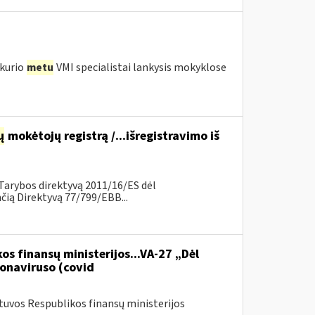
 kurio
metu
VMI specialistai lankysis mokyklose
ų
mokėtojų registrą /...išregistravimo iš
Tarybos direktyvą 2011/16/ES dėl
ią Direktyvą 77/799/EBB...
os finansų ministerijos...VA-27 „Dėl
onaviruso (covid
etuvos Respublikos finansų ministerijos