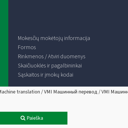
Mokesčių mokėtojų informacija
Formos
Rinkmenos / Atviri duomenys
Skaičiuoklės ir pagalbininkai
Sąskaitos ir įmokų kodai
Machine translation / VMI Машинный перевод / VMI Машин
Paieška