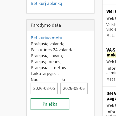
Bet kurį aplanką
VMI 
Web t
Parodymo data
Valst
visoje
Metai
Bet kuriuo metu
Praėjusią valandą
Paskutines 24 valandas
VA-5
mok
Praėjusią savaitę
Praėjusį mėnesį
Web t
Praėjusiais metais
Infor
admin
Laikotarpyje…
Nuo
Iki
Metai
Dėl 
paga
Paieška
Web t
Infor