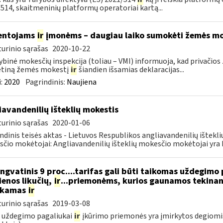
514, skaitmeninių platformų operatoriai kartą...
entojams
ir
įmonėms – daugiau laiko sumokėti žemės mo
urinio sąrašas
2020-10-22
ybinė mokesčių inspekcija (toliau – VMI) informuoja, kad privači
tiną žemės mokestį
ir
šiandien išsamias deklaracijas...
:
2020
Pagrindinis:
Naujiena
iavandenilių išteklių mokestis
urinio sąrašas
2020-01-06
ndinis teisės aktas - Lietuvos Respublikos angliavandenilių ištekl
čio mokėtojai: Angliavandenilių išteklių mokesčio mokėtojai yra L
ngvatinis 9 proc....tarifas gali būti taikomas uždegimo
enos likučių,
ir
...priemonėms, kurios gaunamos tekinant
ukamas
ir
urinio sąrašas
2019-03-08
 uždegimo pagaliukai
ir
įkūrimo priemonės yra įmirkytos degiomi