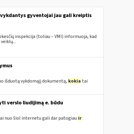
vykdantys gyventojai jau gali kreiptis
sčių inspekcija (toliau – VMI) informuoja, kad
veiklų...
šymus
smo išduotą vykdomąjį dokumentą,
kokia
tai
i verslo liudijimą e. būdu
ai nuo šiol internetu gali dar patogiau
ir