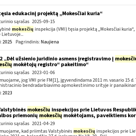
tęsia edukacinį projektą „Mokesčiai kuria“
urinio sąrašas
2025-09-15
ybinė
mokesčių
inspekcija (VMI) tęsia projektą „Mokesčiai kuria“,
 Lietuvoje...
:
2025
Pagrindinis:
Naujiena
2 „Dėl užsienio juridinio asmens įregistravimo į
mokesči
esčių
mokėtojų registro“ pakeitimo“
urinio sąrašas
2023-01-06
muojame, jog VMI prie FM[1], įgyvendindama 2011 m. vasario 15 d. 
istracinio bendradarbiavimo apmokestinimo srityje ir panaikinanč
:
2023
Valstybinės
mokesčių
inspekcijos prie Lietuvos Respublik
lbos priemonių
mokesčių
mokėtojams, paveiktiems kor
urinio sąrašas
2021-04-29
muojame, kad priimtas Valstybinės
mokesčių
inspekcijos prie Li