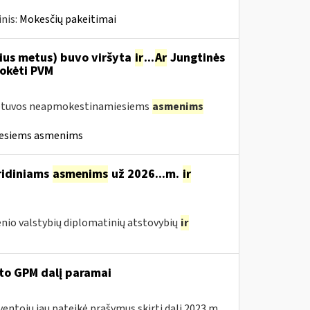
nis:
Mokesčių pakeitimai
nius metus) buvo viršyta
ir
...
Ar
Jungtinės
mokėti PVM
Lietuvos neapmokestinamiesiems
asmenims
iesiems asmenims
ridiniams
asmenims
už 2026...m.
ir
nio valstybių diplomatinių atstovybių
ir
ėto GPM dalį paramai
ventojų jau pateikė prašymus skirti dalį 2023 m.