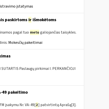
istravimo įstatymas
ais paskirtoms
ir
išmokėtoms
tinamos pagal tuo
metu
galiojančias taisykles.
inis:
Mokesčių pakeitimai
rkimas
SUTARTIS Paslaugų pirkimai I. PERKANČIOJI
VA-49 pakeitimo
FM įsakymu Nr. VA-49[
2
] patvirtintą Aprašą[3].