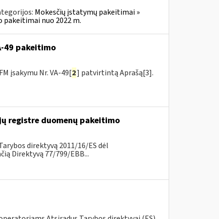
tegorijos:
Mokesčių įstatymų pakeitimai »
o pakeitimai nuo 2022 m.
VA-49 pakeitimo
FM įsakymu Nr. VA-49[
2
] patvirtintą Aprašą[3].
ų registre duomenų pakeitimo
Tarybos direktyvą 2011/16/ES dėl
ią Direktyvą 77/799/EBB...
 operatoriams Atsiradus Tarybos direktyvai (ES)