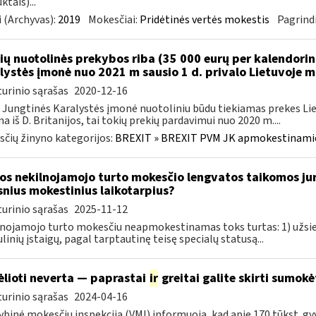
ktais)...
 (Archyvas):
2019
Mokesčiai:
Pridėtinės vertės mokestis
Pagrindi
ių nuotolinės prekybos riba (35 000 eurų per kalendori
lystės įmonė nuo 2021 m sausio 1 d. privalo Lietuvoje 
urinio sąrašas
2020-12-16
 Jungtinės Karalystės įmonė nuotoliniu būdu tiekiamas prekes 
a iš D. Britanijos, tai tokių prekių pardavimui nuo 2020 m....
čių žinyno kategorijos:
BREXIT » BREXIT PVM JK apmokestinam
os nekilnojamojo turto mokesčio lengvatos taikomos ju
snius mokestinius laikotarpius?
urinio sąrašas
2025-11-12
nojamojo turto mokesčiu neapmokestinamas toks turtas: 1) užsie
linių įstaigų, pagal tarptautinę teisę specialų statusą...
ėlioti neverta — paprastai
ir
greitai galite skirti sumok
urinio sąrašas
2024-04-16
ybinė mokesčių inspekcija (VMI) informuoja, kad apie 170 tūkst. gy