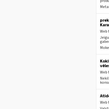
produ
Metai
prek
Kara
Web t
Jeigu
gaben
Mokes
Koki
vėle
Web t
Nekil
konsu
Atid
Web t
Valst