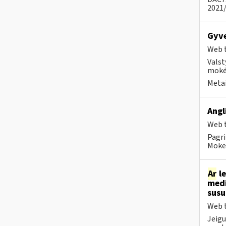
2021/
Gyv
Web t
Valst
mokė
Metai
Angl
Web t
Pagri
Mokes
Ar
le
medi
sus
Web t
Jeigu