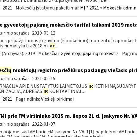
ninko 2021 m. balandžio 27 d. įsakymas Nr. VA-30 „Dėl...
:
2021
Mokesčių įstatymų pakeitimai:
MĮP 2021 » Mokesčiu admin
e gyventojų pajamų mokesčio tarifai taikomi 2019 met
urinio sąrašas
2019-03-12
mos pripažįstamos jų gavimo (išmokėjimo) momentu ir apmokes
is numatyta tik 2018 m.
ar
...
 (Archyvas):
2019
Mokesčiai:
Gyventojų pajamų mokestis
Pagrind
sčių
mokėtojų registro priežiūros paslaugų viešasis pi
urinio sąrašas
2021-02-15
RMACIJA APIE NUSTATYTUS LAIMĖTOJUS
IR
KETINIMĄ SUDARYTI 
NIZACIJA, ADRESAS
IR
KONTAKTINIAI...
:
2021
Pagrindinis:
Viešieji pirkimai
VMI prie FM viršininko 2015 m. liepos 21 d. įsakymo Nr. 
urinio sąrašas
2022-01-07
muojame, kad VMI prie FM įsakymu Nr. VA-1[1] papildėme VMI prie 