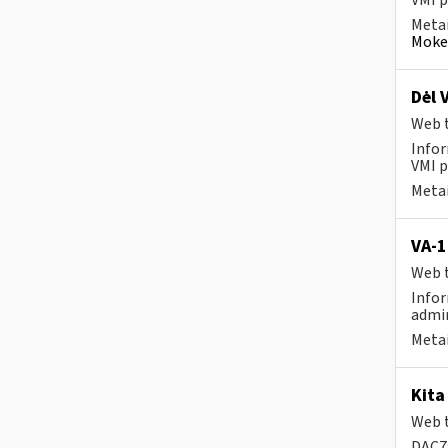
VMI p
Metai
Mokes
Dėl 
Web t
Infor
VMI p
Metai
VA-1
Web t
Infor
admin
Metai
Kita
Web t
DAC7: