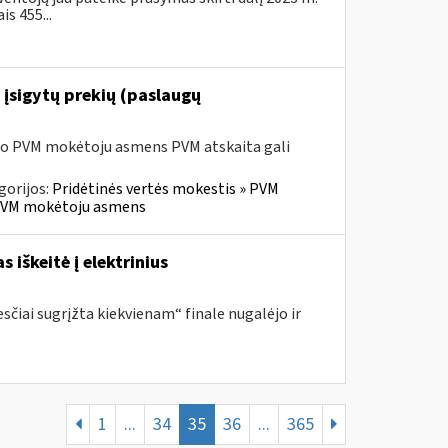
s 455...
 įsigytų prekių (paslaugų
sio PVM mokėtoju asmens PVM atskaita gali
gorijos:
Pridėtinės vertės mokestis » PVM
io PVM mokėtoju asmens
s iškeitė į elektrinius
sčiai sugrįžta kiekvienam“ finale nugalėjo ir
1
...
34
35
36
...
365