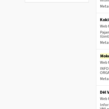
virši
Metai
Koki
Web t
Paja
Išimt
Metai
Moke
Web t
INFO
ORGA
Metai
Dėl 
Web t
Infor