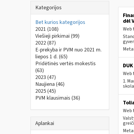
Kategorijos
Fina
dėl 
Bet kurios kategorijos
2021
(108)
Web t
Viešieji pirkimai
(99)
Stand
gyven
2022
(87)
Metai
E-prekyba ir PVM nuo 2021 m.
liepos 1 d.
(65)
Pridėtinės vertės mokestis
DUK 
(63)
Web t
2023
(47)
1. Ma
Naujiena
(46)
skola
2025
(45)
PVM klausimais
(36)
Toli
Web t
Valst
Aplankai
greiči
Metai