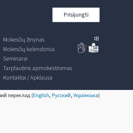
Prisijungti
Mokesčių žinynas
Mokesčių kalendorius
Seminarai
Tarptautinis apmokestinimas
Kontaktai / Apklausa
ний переклад (
English
,
Русский
,
Українська
)