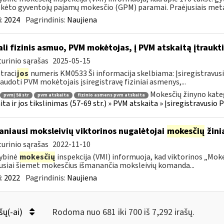
ėto gyventojų pajamų mokesčio (GPM) paramai. Praėjusiais metai
:
2024
Pagrindinis:
Naujiena
li fizinis asmuo, PVM mokėtojas, į PVM atskaitą įtraukti
urinio sąrašas
2025-05-15
traci
jos
numeris KM0533 Ši informacija skelbiama: Įsiregistravu
audoti PVM mokėtojais įsiregistravę fiziniai asmenys,...
Mokesčių žinyno kate
pvmį 58 str
pvm atskaita
fizinio asmens pvm atskaita
ita ir jos tikslinimas (57-69 str.) » PVM atskaita » Įsiregistravus
niausi moksleivių viktorinos nugalėtojai
mokesčių
žinia
urinio sąrašas
2022-11-10
ybinė
mokesčių
inspekcija (VMI) informuoja, kad viktorinos „Moke
usiai šiemet mokesčius išmanančia moksleivių komanda...
:
2022
Pagrindinis:
Naujiena
šų(-ai)
Rodoma nuo 681 iki 700 iš 7,292 irašų.