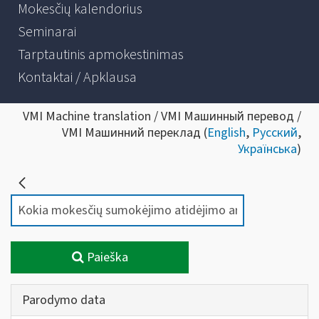
Mokesčių kalendorius
Seminarai
Tarptautinis apmokestinimas
Kontaktai / Apklausa
VMI Machine translation / VMI Машинный перевод /
VMI Машинний переклад (
English
,
Русский
,
Українська
)
Paieška
Parodymo data