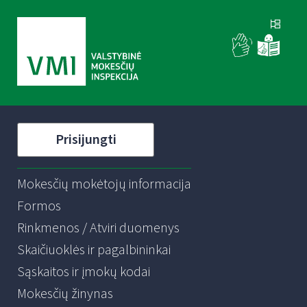
Prisijungti
Mokesčių mokėtojų informacija
Formos
Rinkmenos / Atviri duomenys
Skaičiuoklės ir pagalbininkai
Sąskaitos ir įmokų kodai
Mokesčių žinynas