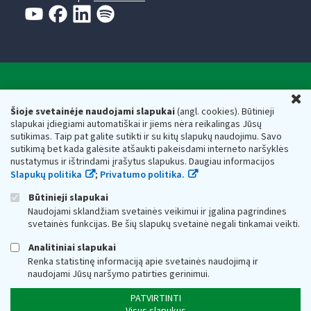
Valstybinė mokesčių inspekcija prie Lietuvos
U
Respublikos finansų ministerijos
Šioje svetainėje naudojami slapukai
(angl. cookies). Būtinieji
slapukai įdiegiami automatiškai ir jiems nėra reikalingas Jūsų
Biudžetinė įstaiga. Juridinio asmens kodas — 188659752,
sutikimas. Taip pat galite sutikti ir su kitų slapukų naudojimu. Savo
adresas: Vasario 16-osios g. 14, 01107 Vilnius, Lietuva, el.paštas:
sutikimą bet kada galėsite atšaukti pakeisdami interneto naršyklės
vmi@vmi.lt
, E. pristatymo dėžutės adresas 188659752
nustatymus ir ištrindami įrašytus slapukus. Daugiau informacijos
Duomenys apie Valstybinę mokesčių inspekciją prie Lietuvos
Slapukų politika
;
Privatumo politika.
Respublikos finansų ministerijos kaupiami ir saugomi Juridinių
asmenų registre
Būtinieji slapukai
Naudojami sklandžiam svetainės veikimui ir įgalina pagrindines
svetainės funkcijas. Be šių slapukų svetainė negali tinkamai veikti.
Analitiniai slapukai
Renka statistinę informaciją apie svetainės naudojimą ir
naudojami Jūsų naršymo patirties gerinimui.
PATVIRTINTI