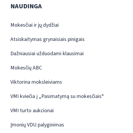
NAUDINGA
Mokesčiai ir jų dydžiai
Atsiskaitymas grynaisiais pinigais
Dažniausiai užduodami klausimai
Mokesčių ABC
Viktorina moksleiviams
VMI kviečia į „Pasimatymą su mokesčiais“
VMI turto aukcionai
Įmonių VDU palyginimas