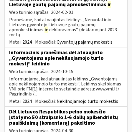
Lietuvoje gautų pajamų apmokestinimas
ir
Web turinio sąrašas
2024-02-01
Pranešame, kad atnaujintas leidinys „Nenuolatinio
Lietuvos gyventojo Lietuvoje gautų pajamų
apmokestinimas
ir
deklaravimas“ (deklaruojant 2023
metų...
Metai:
2024
Mokesčiai:
Gyventojų pajamų mokestis
Informacinis pranešimas dėl atnaujinto
„Gyventojams apie nekilnojamojo turto
mokestį“ leidinio
Web turinio sąrašas
2024-10-15
Informuojame, kad atnaujintas leidinys „Gyventojams
apie nekilnojamojo turto mokestį“. Leidinys skelbiamas
VMI prie FM[1] interneto svetainėje adresu: www.vmi.lt/
Pagrindinis /...
Metai:
2024
Mokesčiai:
Nekilnojamojo turto mokestis
Dėl Lietuvos Respublikos pelno mokesčio
įstatymo 50 straipsnio 1-6 dalių apibendrintų
paaiškinimų (komentarų) pakeitimo
Web turinio sąrašas
2024-04-30