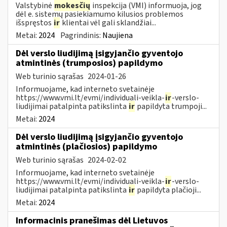
Valstybinė
mokesčių
inspekcija (VMI) informuoja, jog
dėl e. sistemų pasiekiamumo kilusios problemos
išspręstos
ir
klientai vėl gali sklandžiai...
Metai:
2024
Pagrindinis:
Naujiena
Dėl verslo liudijimą įsigyjančio gyventojo
atmintinės (trumposios) papildymo
Web turinio sąrašas
2024-01-26
Informuojame, kad interneto svetainėje
https://www.vmi.lt/evmi/individuali-veikla-
ir
-verslo-
liudijimai patalpinta patikslinta
ir
papildyta trumpoji...
Metai:
2024
Dėl verslo liudijimą įsigyjančio gyventojo
atmintinės (plačiosios) papildymo
Web turinio sąrašas
2024-02-02
Informuojame, kad interneto svetainėje
https://www.vmi.lt/evmi/individuali-veikla-
ir
-verslo-
liudijimai patalpinta patikslinta
ir
papildyta plačioji...
Metai:
2024
Informacinis pranešimas dėl Lietuvos