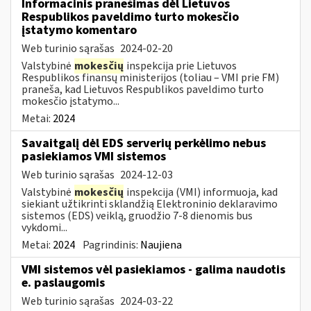
Informacinis pranešimas dėl Lietuvos
Respublikos paveldimo turto mokesčio
įstatymo komentaro
Web turinio sąrašas
2024-02-20
Valstybinė
mokesčių
inspekcija prie Lietuvos
Respublikos finansų ministerijos (toliau – VMI prie FM)
praneša, kad Lietuvos Respublikos paveldimo turto
mokesčio įstatymo...
Metai:
2024
Savaitgalį dėl EDS serverių perkėlimo nebus
pasiekiamos VMI sistemos
Web turinio sąrašas
2024-12-03
Valstybinė
mokesčių
inspekcija (VMI) informuoja, kad
siekiant užtikrinti sklandžią Elektroninio deklaravimo
sistemos (EDS) veiklą, gruodžio 7-8 dienomis bus
vykdomi...
Metai:
2024
Pagrindinis:
Naujiena
VMI sistemos vėl pasiekiamos - galima naudotis
e. paslaugomis
Web turinio sąrašas
2024-03-22