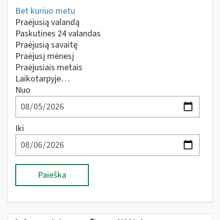
Bet kuriuo metu
Praėjusią valandą
Paskutines 24 valandas
Praėjusią savaitę
Praėjusį mėnesį
Praėjusiais metais
Laikotarpyje…
Nuo
Iki
Paieška