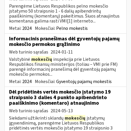
Parengėme Lietuvos Respublikos pelno mokesčio
įstatymo 50 straipsnio 1 - 6 dalių apibendrintų
paaiškinimų (komentarų) pakeitimus. Šiuos atnaujintus
komentarus galima rasti VMI[1] interneto...
Metai:
2024
Mokesčiai:
Pelno mokestis
Informacinis pranešimas dėl gyventojų pajamų
mokesčio permokos grąžinimo
Web turinio sąrašas
2024-01-11
Valstybinė
mokesčių
inspekcija prie Lietuvos
Respublikos finansų ministerijos (toliau – VMI prie FM)
parengė informacinį pranešimą dėl gyventojų pajamų
mokesčio permokos...
Metai:
2024
Mokesčiai:
Gyventojų pajamų mokestis
Dėl pridėtinės vertės mokesčio įstatymo 19
straipsnio 3 dalies 4 punkto apibendrinto
paaiškinimo (komentaro) atnaujinimo
Web turinio sąrašas
2024-05-13
Siekdami užtikrinti sklandų
mokesčių
įstatymų
įgyvendinimą, parengėme Lietuvos Respublikos
pridėtinės vertės mokesčio įstatymo 19 straipsnio 3