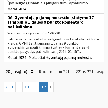
(paslaugas) grynaisiais pinigais sumų apvalinimo...
Metai:
2024
Dėl Gyventojų pajamų mokesčio įstatymo 17
straipsnio 1 dalies 9 punkto komentaro
patikslinimo
Web turinio sąrašas
2024-08-20
Informuojame, kad atsižvelgiant į nustatytą korektūros
klaidą, GPMĮ 17 straipsnio 1 dalies 9 punkto
apibendrinto paaiškinimo (toliau - komentaras) 6
punkto pavyzdys patikslintas: „2015-01-15“...
Metai:
2024
Mokesčiai:
Gyventojų pajamų mokestis
20 Įrašų(-ai)
Rodoma nuo 221 iki 221 iš 221 irašų.
1
...
10
11
12