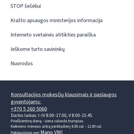
STOP šešėliui
Krašto apsaugos ministerijos informacija
Interneto svetainės atitikties paraiška
Ieškome turto savininkų
Nuorodos
Konsultacijos mokesčių klausimais ir paslaugos
gyventojams:
+370 5 260 5060
Darbo laikas: I-IV 8.00-17.00, V 8.00-15.45.
Prieššventinę dieną - viena valanda trumpiau.
Kiekvieno mėnesio antrą penktadienį 8.00 val. - 12.00 val.
Mano VMI
Paklausimas per