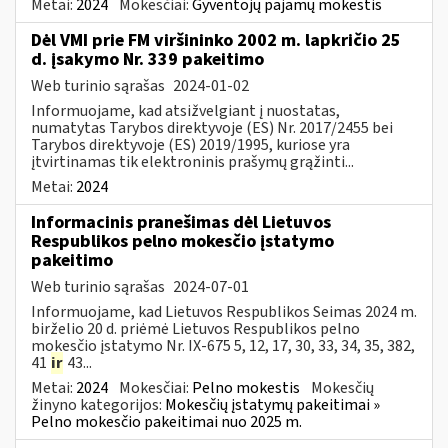
Metai:
2024
Mokesčiai:
Gyventojų pajamų mokestis
Dėl VMI prie FM viršininko 2002 m. lapkričio 25
d. įsakymo Nr. 339 pakeitimo
Web turinio sąrašas
2024-01-02
Informuojame, kad atsižvelgiant į nuostatas,
numatytas Tarybos direktyvoje (ES) Nr. 2017/2455 bei
Tarybos direktyvoje (ES) 2019/1995, kuriose yra
įtvirtinamas tik elektroninis prašymų grąžinti...
Metai:
2024
Informacinis pranešimas dėl Lietuvos
Respublikos pelno mokesčio įstatymo
pakeitimo
Web turinio sąrašas
2024-07-01
Informuojame, kad Lietuvos Respublikos Seimas 2024 m.
birželio 20 d. priėmė Lietuvos Respublikos pelno
mokesčio įstatymo Nr. IX-675 5, 12, 17, 30, 33, 34, 35, 382,
41
ir
43...
Metai:
2024
Mokesčiai:
Pelno mokestis
Mokesčių
žinyno kategorijos:
Mokesčių įstatymų pakeitimai »
Pelno mokesčio pakeitimai nuo 2025 m.