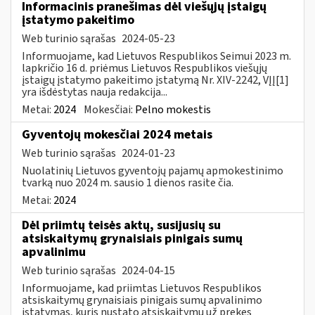
Informacinis pranešimas dėl viešųjų įstaigų
įstatymo pakeitimo
Web turinio sąrašas
2024-05-23
Informuojame, kad Lietuvos Respublikos Seimui 2023 m.
lapkričio 16 d. priėmus Lietuvos Respublikos viešųjų
įstaigų įstatymo pakeitimo įstatymą Nr. XIV-2242, VĮĮ[1]
yra išdėstytas nauja redakcija...
Metai:
2024
Mokesčiai:
Pelno mokestis
Gyventojų mokesčiai 2024 metais
Web turinio sąrašas
2024-01-23
Nuolatinių Lietuvos gyventojų pajamų apmokestinimo
tvarką nuo 2024 m. sausio 1 dienos rasite čia.
Metai:
2024
Dėl priimtų teisės aktų, susijusių su
atsiskaitymų grynaisiais pinigais sumų
apvalinimu
Web turinio sąrašas
2024-04-15
Informuojame, kad priimtas Lietuvos Respublikos
atsiskaitymų grynaisiais pinigais sumų apvalinimo
įstatymas, kuris nustato atsiskaitymų už prekes