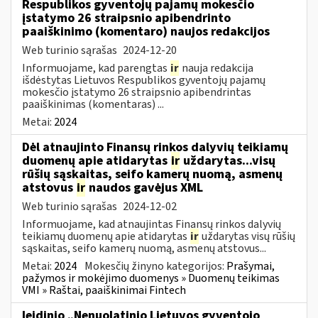
Respublikos gyventojų pajamų mokesčio
įstatymo 26 straipsnio apibendrinto
paaiškinimo (komentaro) naujos redakcijos
Web turinio sąrašas
2024-12-20
Informuojame, kad parengtas
ir
nauja redakcija
išdėstytas Lietuvos Respublikos gyventojų pajamų
mokesčio įstatymo 26 straipsnio apibendrintas
paaiškinimas (komentaras) ...
Metai:
2024
Dėl atnaujinto Finansų rinkos dalyvių teikiamų
duomenų apie atidarytas
ir
uždarytas...visų
rūšių sąskaitas, seifo kamerų nuomą, asmenų
atstovus
ir
naudos gavėjus XML
Web turinio sąrašas
2024-12-02
Informuojame, kad atnaujintas Finansų rinkos dalyvių
teikiamų duomenų apie atidarytas
ir
uždarytas visų rūšių
sąskaitas, seifo kamerų nuomą, asmenų atstovus...
Metai:
2024
Mokesčių žinyno kategorijos:
Prašymai,
pažymos ir mokėjimo duomenys » Duomenų teikimas
VMI » Raštai, paaiškinimai Fintech
leidinio „Nenuolatinio Lietuvos gyventojo