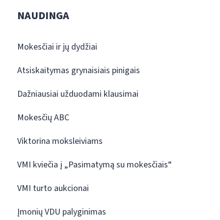
NAUDINGA
Mokesčiai ir jų dydžiai
Atsiskaitymas grynaisiais pinigais
Dažniausiai užduodami klausimai
Mokesčių ABC
Viktorina moksleiviams
VMI kviečia į „Pasimatymą su mokesčiais“
VMI turto aukcionai
Įmonių VDU palyginimas