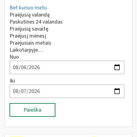
Bet kuriuo metu
Praėjusią valandą
Paskutines 24 valandas
Praėjusią savaitę
Praėjusį mėnesį
Praėjusiais metais
Laikotarpyje…
Nuo
Iki
Paieška