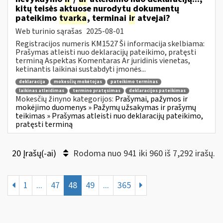
kitų teisės aktuose nurodytų dokumentų
pateikimo
tvarka
, terminai
ir
atvejai?
Web turinio sąrašas
2025-08-01
Registracijos numeris KM1527 Ši informacija skelbiama:
Prašymas atleisti nuo deklaracijų pateikimo, pratęsti
terminą Aspektas Komentaras Ar juridinis vienetas,
ketinantis laikinai sustabdyti įmonės...
deklaracija
mokesčių mokėtojas
pateikimo terminas
laikinas atleidimas
termino pratęsimas
deklaracijos pateikimas
Mokesčių žinyno kategorijos:
Prašymai, pažymos ir
mokėjimo duomenys » Pažymų užsakymas ir prašymų
teikimas » Prašymas atleisti nuo deklaracijų pateikimo,
pratęsti terminą
20 Įrašų(-ai)
Rodoma nuo 941 iki 960 iš 7,292 irašų.
1
...
47
48
49
...
365