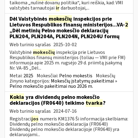
taikoma „nulinė dovanų politika“, kuri reiškia, kad: VMI
valstybės tarnautojai
ir
darbuotojai,...
Dėl Valstybinės
mokesčių
inspekcijos prie
Lietuvos Respublikos finansų ministerijos...VA-
2
„Dėl metinių Pelno mokesčio deklaracijų
PLN204, PLN204A, PLN204N, PLN204U formų
Web turinio sąrašas
2025-10-02
Valstybinė
mokesčių
inspekcija prie Lietuvos
Respublikos finansų ministerijos (toliau — VMI prie FM)
informuoja apie 2025 m. rugsėjo 29 d. priimtą įsakymą
Nr. VA-85 „Dėl...
Metai:
2025
Mokesčiai:
Pelno mokestis
Mokesčių
žinyno kategorijos:
Mokesčių įstatymų pakeitimai »
Pelno mokesčio pakeitimai nuo 2026 m.
Kokia
yra dividendų pelno mokesčio
deklaracijos (FR0640) teikimo
tvarka
?
Web turinio sąrašas
2024-07-16
Registraci
jos
numeris KM1376 Ši informacija skelbiama:
Dividendų pelno mokesčio deklaracija (FR0640)
Dividendų pelno mokesčio deklaracijoje (FR0640) yra
deklaruojami...