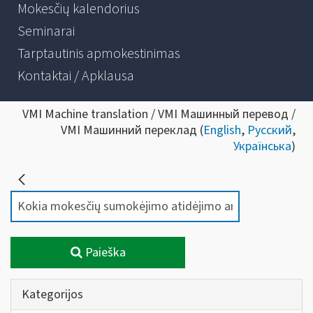
Mokesčių kalendorius
Seminarai
Tarptautinis apmokestinimas
Kontaktai / Apklausa
VMI Machine translation / VMI Машинный перевод /
VMI Машинний переклад (
English
,
Русский
,
Українська
)
Paieška
Kategorijos