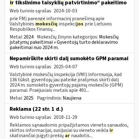
ir
tikslinimo taisyklių patvirtinimo“ pakeitimo
Web turinio sąrašas
2024-10-03
prie FM) parengė informacinį pranešimą apie
Valstybinės
mokesčių
inspekci
jos
prie Lietuvos
Respublikos finansų...
Metai:
2024
Mokesčių žinyno kategorijos:
Mokesčių
įstatymų pakeitimai » Gyventojų turto deklaravimo
pakeitimai nuo 2024 m.
Nepamirškite skirti dalį sumokėto GPM paramai
Web turinio sąrašas
2025-04-07
Valstybinė mokesčių inspekcija (VMI) informuoja, kad
136 tūkst. gyventojų jau pateikė prašymus skirti dalį
2024 m. sumokėto gyventojų pajamų mokesčio (GPM)
paramai. Praėjusiais metais apie 491...
Metai:
2025
Pagrindinis:
Naujiena
Reklama (22 str. 1 d.)
Web turinio sąrašas
2018-11-29
Reklamos sąnaudomis pripažįstamos vieneto sąnaudos,
skirtos informacijai, susijusiai su vieneto veikla
ir
skatinančiai įsigyti prekių
ar
naudotis...