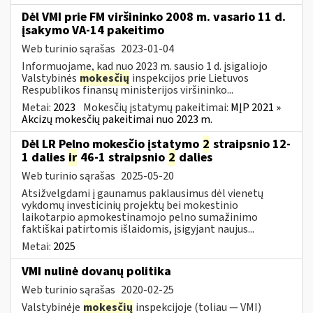
Dėl VMI prie FM viršininko 2008 m. vasario 11 d.
įsakymo VA-14 pakeitimo
Web turinio sąrašas
2023-01-04
Informuojame, kad nuo 2023 m. sausio 1 d. įsigaliojo
Valstybinės
mokesčių
inspekcijos prie Lietuvos
Respublikos finansų ministerijos viršininko...
Metai:
2023
Mokesčių įstatymų pakeitimai:
MĮP 2021 »
Akcizų mokesčių pakeitimai nuo 2023 m.
Dėl LR Pelno mokesčio įstatymo
2
straipsnio 12-
1 dalies
ir
46-1 straipsnio
2
dalies
Web turinio sąrašas
2025-05-20
Atsižvelgdami į gaunamus paklausimus dėl vienetų
vykdomų investicinių projektų bei mokestinio
laikotarpio apmokestinamojo pelno sumažinimo
faktiškai patirtomis išlaidomis, įsigyjant naujus...
Metai:
2025
VMI nulinė dovanų politika
Web turinio sąrašas
2020-02-25
Valstybinėje
mokesčių
inspekcijoje (toliau — VMI)