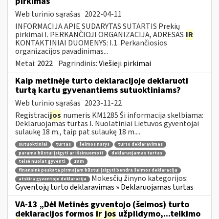
pirkimas
Web turinio sąrašas
2022-04-11
INFORMACIJA APIE SUDARYTAS SUTARTIS Prekių
pirkimai I. PERKANČIOJI ORGANIZACIJA, ADRESAS
IR
KONTAKTINIAI DUOMENYS: I.1. Perkančiosios
organizacijos pavadinimas...
Metai:
2022
Pagrindinis:
Viešieji pirkimai
Kaip metinėje turto deklaracijoje deklaruoti
turtą kartu gyvenantiems sutuoktiniams?
Web turinio sąrašas
2023-11-22
Registraci
jos
numeris KM1285 Ši informacija skelbiama:
Deklaruojamas turtas I. Nuolatiniai Lietuvos gyventojai
sulaukę 18 m., taip pat sulaukę 18 m....
sutuoktiniai
turtas
šeimos narys
turto deklaravimas
parama būstui įsigyti ar išsinuomoti
deklaruojamas turtas
teisė nuolat gyventi
18 m
finansinė paskata pirmajam būstui įsigyti bendra šeimos deklaracija
Mokesčių žinyno kategorijos:
atskira gyventojo deklaracija
Gyventojų turto deklaravimas » Deklaruojamas turtas
VA-13 „Dėl Metinės gyventojo (šeimos) turto
deklaracijos formos
ir
jos
užpildymo,...teikimo