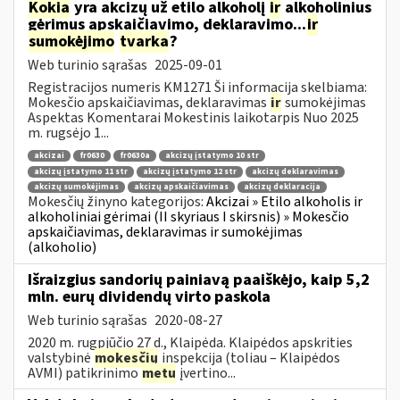
Kokia
yra akcizų už etilo alkoholį
ir
alkoholinius
gėrimus apskaičiavimo, deklaravimo...
ir
sumokėjimo
tvarka
?
Web turinio sąrašas
2025-09-01
Registracijos numeris KM1271 Ši informacija skelbiama:
Mokesčio apskaičiavimas, deklaravimas
ir
sumokėjimas
Aspektas Komentarai Mokestinis laikotarpis Nuo 2025
m. rugsėjo 1...
akcizai
fr0630
fr0630a
akcizų įstatymo 10 str
akcizų įstatymo 11 str
akcizų įstatymo 12 str
akcizų deklaravimas
akcizų sumokėjimas
akcizų apskaičiavimas
akcizų deklaracija
Mokesčių žinyno kategorijos:
Akcizai » Etilo alkoholis ir
alkoholiniai gėrimai (II skyriaus I skirsnis) » Mokesčio
apskaičiavimas, deklaravimas ir sumokėjimas
(alkoholio)
Išraizgius sandorių painiavą paaiškėjo, kaip 5,2
mln. eurų dividendų virto paskola
Web turinio sąrašas
2020-08-27
2020 m. rugpjūčio 27 d., Klaipėda. Klaipėdos apskrities
valstybinė
mokesčių
inspekcija (toliau – Klaipėdos
AVMI) patikrinimo
metu
įvertino...