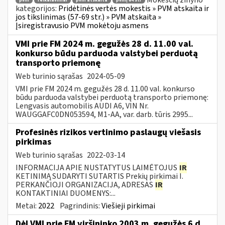
pvm
reikalavimai
pvm atskaita
pvmį 64 str
kategorijos:
Pridėtinės vertės mokestis » PVM atskaita ir
jos tikslinimas (57-69 str.) » PVM atskaita »
Įsiregistravusio PVM mokėtoju asmens
VMI prie FM 2024 m. gegužės 28 d. 11.00 val.
konkurso būdu parduoda valstybei perduotą
transporto priemonę
Web turinio sąrašas
2024-05-09
VMI prie FM 2024 m. gegužės 28 d. 11.00 val. konkurso
būdu parduoda valstybei perduotą transporto priemonę:
Lengvasis automobilis AUDI A6, VIN Nr.
WAUGGAFC0DN053594, M1-AA, var. darb. tūris 2995...
Profesinės rizikos vertinimo paslaugų viešasis
pirkimas
Web turinio sąrašas
2022-03-14
INFORMACIJA APIE NUSTATYTUS LAIMĖTOJUS
IR
KETINIMĄ SUDARYTI SUTARTIS Prekių pirkimai I.
PERKANČIOJI ORGANIZACIJA, ADRESAS
IR
KONTAKTINIAI DUOMENYS:...
Metai:
2022
Pagrindinis:
Viešieji pirkimai
Dėl VMI prie FM viršininko 2003 m. gegužės 6 d.