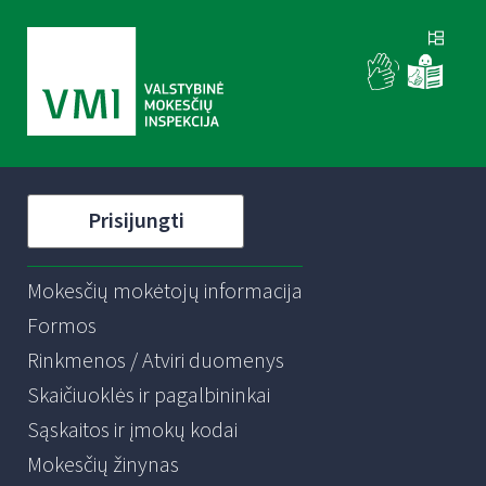
Prisijungti
Mokesčių mokėtojų informacija
Formos
Rinkmenos / Atviri duomenys
Skaičiuoklės ir pagalbininkai
Sąskaitos ir įmokų kodai
Mokesčių žinynas