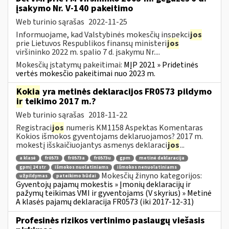
įsakymo Nr. V-140 pakeitimo
Web turinio sąrašas
2022-11-25
Informuojame, kad Valstybinės mokesčių inspekci
jos
prie Lietuvos Respublikos finansų ministeri
jos
viršininko 2022 m. spalio 7 d. įsakymu Nr....
Mokesčių įstatymų pakeitimai:
MĮP 2021 » Pridetinės
vertės mokesčio pakeitimai nuo 2023 m.
Kokia
yra metinės deklaracijos FR0573 pildymo
ir
teikimo 2017 m.?
Web turinio sąrašas
2018-11-22
Registraci
jos
numeris KM1158 Aspektas Komentaras
Kokios išmokos gyventojams deklaruojamos? 2017 m.
mokestį išskaičiuojantys asmenys deklaraci
jos
...
a klasė
fr0573
fr0573a
fr0573u
gpm
metinė deklaracija
gpmį 24 str
išmokos nuolatiniams
išmokos nenuolatiniams
Mokesčių žinyno kategorijos:
užpildymas
pateikimo būdai
Gyventojų pajamų mokestis » Įmonių deklaracijų ir
pažymų teikimas VMI ir gyventojams (V skyrius) » Metinė
A klasės pajamų deklaracija FR0573 (iki 2017-12-31)
Profesinės rizikos vertinimo paslaugų viešasis