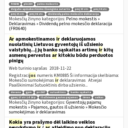
fr0640
pln204
pelno mokestis
dvigubo apmokestinimo išvengimo sutartis
pmį 33 str.
pmį 34 str.
pmį 35 str.
pmį 36 str.
dividendų pelno mokesčio deklaracija
Mokesčių žinyno kategorijos:
Pelno mokestis »
Deklaravimas » Dividendų pelno mokesčio deklaracija
(FR0640)
Ar
apmokestinamos
ir
deklaruojamos
nuolatinių Lietuvos gyventojų iš užsienio
valstybių...į jų banko sąskaitas artimų
ir
kitų
asmenų pervestos
ar
kitokiu būdu perduotos
pinigų
Web turinio sąrašas
2018-11-22
Registraci
jos
numeris KM0885 Ši informacija skelbiama:
Mokesčio sumokėjimas
ir
deklaravimas Atvejai
Paaiškinimai Sutuoktinis dirba užsienio...
dovana
gpm
prc907
sutuoktinis
banko sąskaita
gpmį 17 str 1 d 26 p
iš užsienio gautos pajamos
tėvas
vaikas
Mokesčių žinyno kategorijos:
Gyventojų pajamų
mokestis » Pajamos, gautos iš užsienio » Mokesčio
sumokėjimas ir deklaravimas
Kokia
yra prašymo dėl laikino veiklos
nevykdymo
ir
/
ar
atleidimo nuo deklaracijų...,