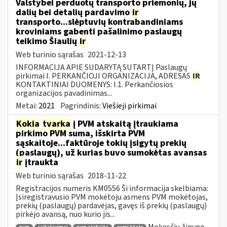
Valstybei perduotų transporto priemonių, jų
dalių bei detalių pardavimo
ir
transporto...slėptuvių kontrabandiniams
kroviniams gabenti pašalinimo paslaugų
teikimo Šiaulių
ir
Web turinio sąrašas
2021-12-13
INFORMACIJA APIE SUDARYTĄ SUTARTĮ Paslaugų
pirkimai I. PERKANČIOJI ORGANIZACIJA, ADRESAS
IR
KONTAKTINIAI DUOMENYS: I.1. Perkančiosios
organizacijos pavadinimas...
Metai:
2021
Pagrindinis:
Viešieji pirkimai
Kokia
tvarka
į PVM atskaitą įtraukiama
pirkimo PVM suma, išskirta PVM
sąskaitoje...faktūroje tokių įsigytų prekių
(paslaugų), už kurias buvo sumokėtas avansas
ir
įtraukta
Web turinio sąrašas
2018-11-22
Registracijos numeris KM0556 Ši informacija skelbiama:
Įsiregistravusio PVM mokėtoju asmens PVM mokėtojas,
prekių (paslaugų) pardavėjas, gavęs iš prekių (paslaugų)
pirkėjo avansą, nuo kurio jis...
Mokesčių žinyno