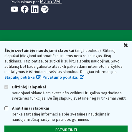
Mano VMI
Paklausimas per
Valstybinė mokesčių inspekcija prie Lietuvos
U
Respublikos finansų ministerijos
Šioje svetainėje naudojami slapukai
(angl. cookies). Būtinieji
slapukai įdiegiami automatiškai ir jiems nėra reikalingas Jūsų
Biudžetinė įstaiga. Juridinio asmens kodas — 188659752,
sutikimas. Taip pat galite sutikti ir su kitų slapukų naudojimu. Savo
adresas: Vasario 16-osios g. 14, 01107 Vilnius, Lietuva, el.paštas:
sutikimą bet kada galėsite atšaukti pakeisdami interneto naršyklės
vmi@vmi.lt
, E. pristatymo dėžutės adresas 188659752
nustatymus ir ištrindami įrašytus slapukus. Daugiau informacijos
Duomenys apie Valstybinę mokesčių inspekciją prie Lietuvos
Slapukų politika
;
Privatumo politika.
Respublikos finansų ministerijos kaupiami ir saugomi Juridinių
asmenų registre
Būtinieji slapukai
Naudojami sklandžiam svetainės veikimui ir įgalina pagrindines
svetainės funkcijas. Be šių slapukų svetainė negali tinkamai veikti.
Analitiniai slapukai
Renka statistinę informaciją apie svetainės naudojimą ir
naudojami Jūsų naršymo patirties gerinimui.
PATVIRTINTI