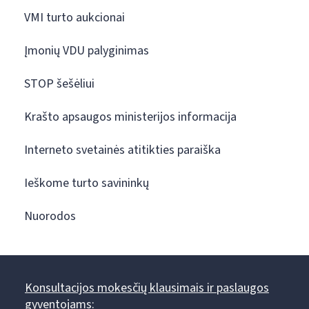
VMI turto aukcionai
Įmonių VDU palyginimas
STOP šešėliui
Krašto apsaugos ministerijos informacija
Interneto svetainės atitikties paraiška
Ieškome turto savininkų
Nuorodos
Konsultacijos mokesčių klausimais ir paslaugos
gyventojams: