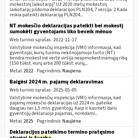
mokestinį laikotarpį? Už 2020 metų mokestinį
laikotarpį pildoma deklaracijos PLN204, 7 versija. 2.Kada
reikia pateikti deklaraciją PLN204...
NT mokesčio deklaracijas pateikti bei mokestį
sumokėti gyventojams liko beveik mėnuo
Web turinio sąrašas
2022-11-17
Valstybinė mokesčių inspekcija (VMI) informuoja, kad
gyventojai, kurių turimo nekilnojamojo turto (NT)
bendra mokestinė vertė viršija neapmokestinamąją ribą
(150 tūkst. eurų arba 200 tūkst. eurų,...
Metai:
2022
Pagrindinis:
Naujiena
Baigėsi 2024 m. pajamų deklaravimas
Web turinio sąrašas
2025-05-05
Valstybinė mokesčių inspekcija (VMI) informuoja, kad
pajamų mokesčio deklaracijas už 2024 m. pateikė
daugiau nei 1,5 mln. gyventojų. Kaip ir kasmeti dalis
gyventojų deklaruoja pajamas, norėdami...
Metai:
2025
Pagrindinis:
Naujiena
Deklaracijos pateikimo termino pratęsimo
atvejai
ir
tvarka