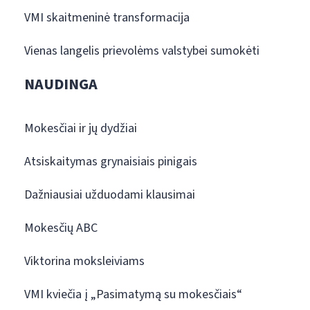
VMI skaitmeninė transformacija
Vienas langelis prievolėms valstybei sumokėti
NAUDINGA
Mokesčiai ir jų dydžiai
Atsiskaitymas grynaisiais pinigais
Dažniausiai užduodami klausimai
Mokesčių ABC
Viktorina moksleiviams
VMI kviečia į „Pasimatymą su mokesčiais“