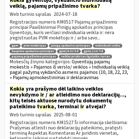
Kokia
gyventojo, vykdančio individualią
veiklą, pajamų pripažinimo
tvarka
?
Web turinio sąrašas
2024-07-18
Registracijos numeris KM0517 Pajamų pripažinimo
principai Paaiškinimai Pinigų apskaitos principas
Gyventojo, kuris verčiasi individualia veikla ir: nėra
įregistruotas PVM mokėtoju ir / arba savo...
gpm
pvm mokėtojas
pinigų apskaitos principas
individuali veikla
kaupimo apskaitos principas
gpmį 8 str 5 d
gpmį 2 str 7 d
pajamų pripažinimo principas
veiklai priskirtas ilgalaikis turtas
Mokesčių žinyno kategorijos:
Gyventojų pajamų
mokestis » Pajamos iš verslo/ veiklos » Individualią veiklą
pagal pažymą vykdančio asmens pajamos (10, 18, 22, 23,
» Pajamų apmokestinimas ir deklaravimas
Kokia
yra prašymo dėl laikino veiklos
nevykdymo
ir
/
ar
atleidimo nuo deklaracijų...,
kitų teisės aktuose nurodytų dokumentų
pateikimo
tvarka
, terminai
ir
atvejai?
Web turinio sąrašas
2025-08-01
Registracijos numeris KM1527 Ši informacija skelbiama:
Prašymas atleisti nuo deklaracijų pateikimo, pratęsti
terminą Aspektas Komentaras Ar juridinis vienetas,
ketinantis laikinai sustabdyti įmonės...