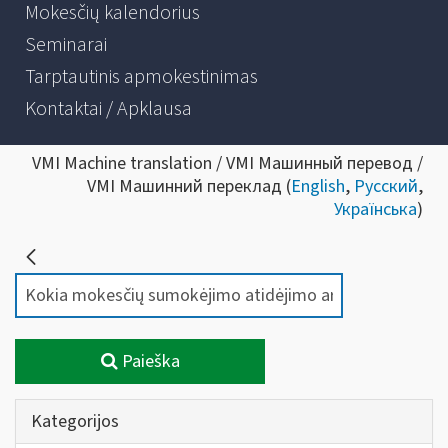
Mokesčių kalendorius
Seminarai
Tarptautinis apmokestinimas
Kontaktai / Apklausa
VMI Machine translation / VMI Машинный перевод /
VMI Машинний переклад (
English
,
Русский
,
Українська
)
Paieška
Kategorijos