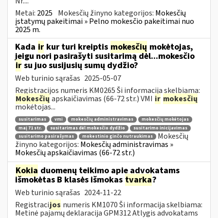
Nr....
Metai:
2025
Mokesčių žinyno kategorijos:
Mokesčių
įstatymų pakeitimai » Pelno mokesčio pakeitimai nuo
2025 m.
Kada
ir
kur turi kreiptis
mokesčių
mokėtojas,
jeigu nori pasirašyti susitarimą dėl...mokesčio
ir
su juo susijusių sumų dydžio?
Web turinio sąrašas
2025-05-07
Registracijos numeris KM0265 Ši informacija skelbiama:
Mokesčių
apskaičiavimas (66-72 str.) VMI
ir
mokesčių
mokėtojas...
susitarimas
vmi
mokesčių administravimas
mokesčių mokėtojas
maį 71 str.
susitarimas dėl mokesčio dydžio
susitarimo inicijavimas
Mokesčių
susitarimo pasirašymas
mokestinio ginčo nutraukimas
žinyno kategorijos:
Mokesčių administravimas »
Mokesčių apskaičiavimas (66-72 str.)
Kokia
duomenų teikimo apie advokatams
išmokėtas B klasės išmokas
tvarka
?
Web turinio sąrašas
2024-11-22
Registraci
jos
numeris KM1070 Ši informacija skelbiama:
Metinė pajamų deklaracija GPM312 Atlygis advokatams