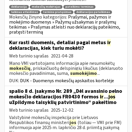
deklaracija
mokesčių mokėtojas
pateikimo terminas
laikinas atleidimas
termino pratęsimas
deklaracijos pateikimas
Mokesčių žinyno kategorijos:
Prašymai, pažymos ir
mokėjimo duomenys » Pažymų užsakymas ir prašymų
teikimas » Prašymas atleisti nuo deklaracijų pateikimo,
pratęsti terminą
Kur rasti duomenis, detaliai pagal metus
ir
deklaracijas, kiek turiu mokėti?
Web turinio sąrašas
2021-04-28
Mano VMI vartotojams informacija apie nesumokėtų
mokesčių
, priskaičiuotų delspinigių likučius (deklaruoto
mokesčio pavadinimas, suma,
sumokėjimo
...
DUK:
DUK - Duomenys mokesčių apskaitos kortelėje
spalio 8 d. įsakymo Nr. 289 „Dėl avansinio pelno
mokesčio deklaracijos FR0430 formos
ir
...
jos
užpildymo taisyklių patvirtinimo“ pakeitimo
Web turinio sąrašas
2025-12-02
Valstybinė mokesčių inspekcija prie Lietuvos
Respublikos finansų ministeri
jos
(toliau — VMI prie FM)
informuoja apie 2025 m. lapkričio 28 d. priimtą įsakymą