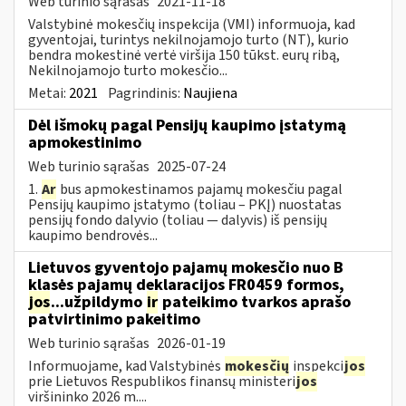
Web turinio sąrašas
2021-11-18
Valstybinė mokesčių inspekcija (VMI) informuoja, kad
gyventojai, turintys nekilnojamojo turto (NT), kurio
bendra mokestinė vertė viršija 150 tūkst. eurų ribą,
Nekilnojamojo turto mokesčio...
Metai:
2021
Pagrindinis:
Naujiena
Dėl išmokų pagal Pensijų kaupimo įstatymą
apmokestinimo
Web turinio sąrašas
2025-07-24
1.
Ar
bus apmokestinamos pajamų mokesčiu pagal
Pensijų kaupimo įstatymo (toliau – PKĮ) nuostatas
pensijų fondo dalyvio (toliau — dalyvis) iš pensijų
kaupimo bendrovės...
Lietuvos gyventojo pajamų mokesčio nuo B
klasės pajamų deklaracijos FR0459 formos,
jos
...užpildymo
ir
pateikimo tvarkos aprašo
patvirtinimo pakeitimo
Web turinio sąrašas
2026-01-19
Informuojame, kad Valstybinės
mokesčių
inspekci
jos
prie Lietuvos Respublikos finansų ministeri
jos
viršininko 2026 m....