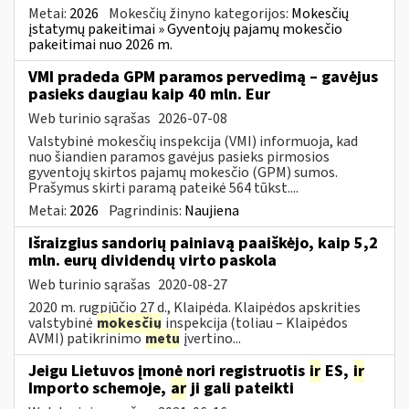
Metai:
2026
Mokesčių žinyno kategorijos:
Mokesčių
įstatymų pakeitimai » Gyventojų pajamų mokesčio
pakeitimai nuo 2026 m.
VMI pradeda GPM paramos pervedimą – gavėjus
pasieks daugiau kaip 40 mln. Eur
Web turinio sąrašas
2026-07-08
Valstybinė mokesčių inspekcija (VMI) informuoja, kad
nuo šiandien paramos gavėjus pasieks pirmosios
gyventojų skirtos pajamų mokesčio (GPM) sumos.
Prašymus skirti paramą pateikė 564 tūkst....
Metai:
2026
Pagrindinis:
Naujiena
Išraizgius sandorių painiavą paaiškėjo, kaip 5,2
mln. eurų dividendų virto paskola
Web turinio sąrašas
2020-08-27
2020 m. rugpjūčio 27 d., Klaipėda. Klaipėdos apskrities
valstybinė
mokesčių
inspekcija (toliau – Klaipėdos
AVMI) patikrinimo
metu
įvertino...
Jeigu Lietuvos įmonė nori registruotis
ir
ES,
ir
Importo schemoje,
ar
ji gali pateikti