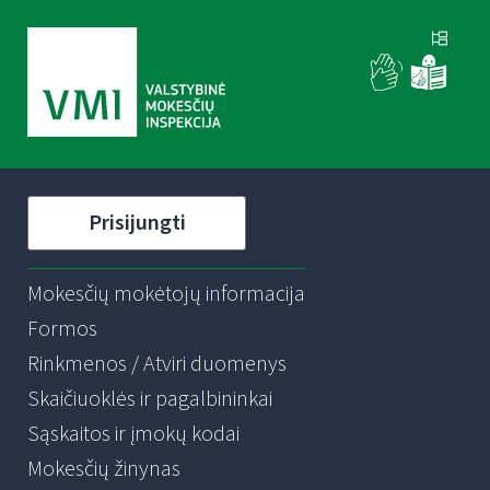
Prisijungti
Mokesčių mokėtojų informacija
Formos
Rinkmenos / Atviri duomenys
Skaičiuoklės ir pagalbininkai
Sąskaitos ir įmokų kodai
Mokesčių žinynas