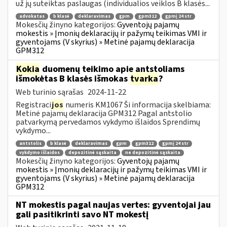
už jų suteiktas paslaugas (individualios veiklos B klasės...
advokatas
b klasė
deklaravimas
gpm
gpm312
gpmį 24 str
Mokesčių žinyno kategorijos:
Gyventojų pajamų
mokestis » Įmonių deklaracijų ir pažymų teikimas VMI ir
gyventojams (V skyrius) » Metinė pajamų deklaracija
GPM312
Kokia
duomenų teikimo apie antstoliams
išmokėtas B klasės išmokas
tvarka
?
Web turinio sąrašas
2024-11-22
Registraci
jos
numeris KM1067 Ši informacija skelbiama:
Metinė pajamų deklaracija GPM312 Pagal antstolio
patvarkymą pervedamos vykdymo išlaidos Sprendimų
vykdymo...
antstolis
b klasė
deklaravimas
gpm
gpm312
gpmį 24 str
vykdymo išlaidos
depozitinė sąskaita
ne depozitinė sąskaita
Mokesčių žinyno kategorijos:
Gyventojų pajamų
mokestis » Įmonių deklaracijų ir pažymų teikimas VMI ir
gyventojams (V skyrius) » Metinė pajamų deklaracija
GPM312
NT mokestis pagal naujas vertes: gyventojai jau
gali pasitikrinti savo NT mokestį