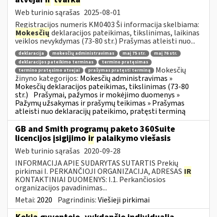
Web turinio sąrašas
2025-08-01
Registracijos numeris KM0403 Ši informacija skelbiama:
Mokesčių
deklaracijos pateikimas, tikslinimas, laikinas
veiklos nevykdymas (73-80 str.) Prašymas atleisti nuo...
deklaracija
mokesčių administravimas
maį 75 str.
maį 76 str.
deklaracijos pateikimo terminas
termino pratęsimas
Mokesčių
termino pratęsimo atvejai
prašymas pratęsti terminą
žinyno kategorijos:
Mokesčių administravimas »
Mokesčių deklaracijos pateikimas, tikslinimas (73-80
str.)
Prašymai, pažymos ir mokėjimo duomenys »
Pažymų užsakymas ir prašymų teikimas » Prašymas
atleisti nuo deklaracijų pateikimo, pratęsti terminą
GB and Smith programų paketo 360Suite
licencijos įsigijimo
ir
palaikymo viešasis
Web turinio sąrašas
2020-09-28
INFORMACIJA APIE SUDARYTAS SUTARTIS Prekių
pirkimai I. PERKANČIOJI ORGANIZACIJA, ADRESAS
IR
KONTAKTINIAI DUOMENYS: I.1. Perkančiosios
organizacijos pavadinimas...
Metai:
2020
Pagrindinis:
Viešieji pirkimai