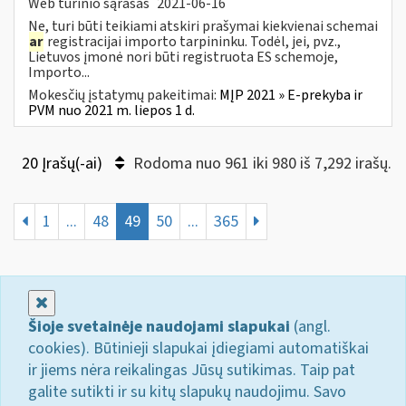
Web turinio sąrašas
2021-06-16
Ne, turi būti teikiami atskiri prašymai kiekvienai schemai
ar
registracijai importo tarpininku. Todėl, jei, pvz.,
Lietuvos įmonė nori būti registruota ES schemoje,
Importo...
Mokesčių įstatymų pakeitimai:
MĮP 2021 » E-prekyba ir
PVM nuo 2021 m. liepos 1 d.
20 Įrašų(-ai)
Rodoma nuo 961 iki 980 iš 7,292 irašų.
1
...
48
49
50
...
365
Uždaryti
Šioje svetainėje naudojami slapukai
(angl.
cookies). Būtinieji slapukai įdiegiami automatiškai
ir jiems nėra reikalingas Jūsų sutikimas. Taip pat
galite sutikti ir su kitų slapukų naudojimu. Savo