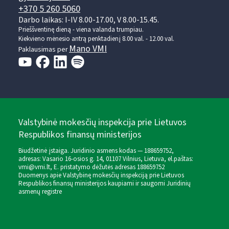
+370 5 260 5060
Darbo laikas: I-IV 8.00-17.00, V 8.00-15.45.
Prieššventinę dieną - viena valanda trumpiau.
Kiekvieno mėnesio antrą penktadienį 8.00 val. - 12.00 val.
Mano VMI
Paklausimas per
Valstybinė mokesčių inspekcija prie Lietuvos
Respublikos finansų ministerijos
Biudžetinė įstaiga. Juridinio asmens kodas — 188659752,
adresas: Vasario 16-osios g. 14, 01107 Vilnius, Lietuva, el.paštas:
vmi@vmi.lt
, E. pristatymo dėžutės adresas 188659752
Duomenys apie Valstybinę mokesčių inspekciją prie Lietuvos
Respublikos finansų ministerijos kaupiami ir saugomi Juridinių
asmenų registre