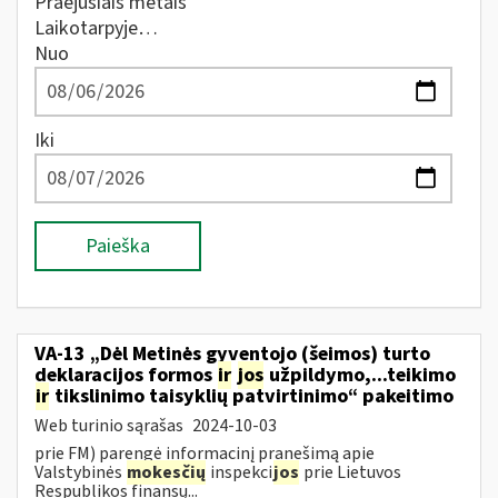
Praėjusiais metais
Laikotarpyje…
Nuo
Iki
Paieška
VA-13 „Dėl Metinės gyventojo (šeimos) turto
deklaracijos formos
ir
jos
užpildymo,...teikimo
ir
tikslinimo taisyklių patvirtinimo“ pakeitimo
Web turinio sąrašas
2024-10-03
prie FM) parengė informacinį pranešimą apie
Valstybinės
mokesčių
inspekci
jos
prie Lietuvos
Respublikos finansų...