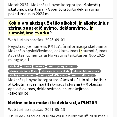
Metai:
2024
Mokesčių žinyno kategorijos:
Mokesčių
įstatymų pakeitimai » Gyventojų turto deklaravimo
pakeitimai nuo 2024 m.
Kokia
yra akcizų už etilo alkoholį
ir
alkoholinius
gėrimus apskaičiavimo, deklaravimo...
ir
sumokėjimo
tvarka
?
Web turinio sąrašas
2025-09-01
Registracijos numeris KM1271 Ši informacija skelbiama:
Mokesčio apskaičiavimas, deklaravimas
ir
sumokėjimas
Aspektas Komentarai Mokestinis laikotarpis Nuo 2025
m. rugsėjo 1...
akcizai
fr0630
fr0630a
akcizų įstatymo 10 str
akcizų įstatymo 11 str
akcizų įstatymo 12 str
akcizų deklaravimas
akcizų sumokėjimas
akcizų apskaičiavimas
akcizų deklaracija
Mokesčių žinyno kategorijos:
Akcizai » Etilo alkoholis ir
alkoholiniai gėrimai (II skyriaus I skirsnis) » Mokesčio
apskaičiavimas, deklaravimas ir sumokėjimas
(alkoholio)
Metinė pelno mokesčio deklaracija PLN204
Web turinio sąrašas
2021-05-13
1.Kuri deklaracijos PLN204 versija pildoma už 2020 metų