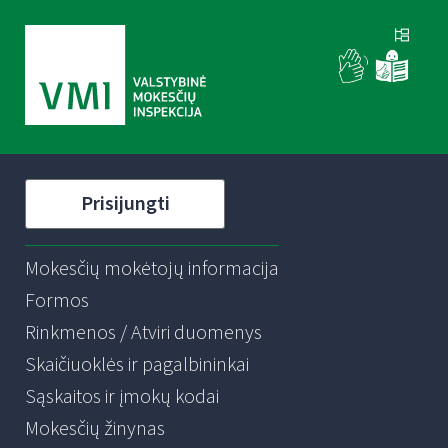
Prisijungti
Mokesčių mokėtojų informacija
Formos
Rinkmenos / Atviri duomenys
Skaičiuoklės ir pagalbininkai
Sąskaitos ir įmokų kodai
Mokesčių žinynas