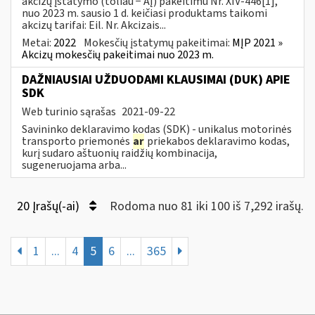
akcizų įstatymo (toliau − AĮ) pakeitimu Nr. XIV-446[1],
nuo 2023 m. sausio 1 d. keičiasi produktams taikomi
akcizų tarifai: Eil. Nr. Akcizais...
Metai:
2022
Mokesčių įstatymų pakeitimai:
MĮP 2021 »
Akcizų mokesčių pakeitimai nuo 2023 m.
DAŽNIAUSIAI UŽDUODAMI KLAUSIMAI (DUK) APIE
SDK
Web turinio sąrašas
2021-09-22
Savininko deklaravimo kodas (SDK) - unikalus motorinės
transporto priemonės
ar
priekabos deklaravimo kodas,
kurį sudaro aštuonių raidžių kombinacija,
sugeneruojama arba...
20 Įrašų(-ai)
Rodoma nuo 81 iki 100 iš 7,292 irašų.
1
...
4
5
6
...
365