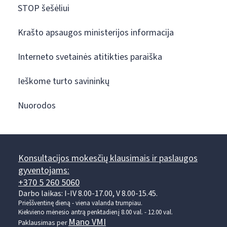
STOP šešėliui
Krašto apsaugos ministerijos informacija
Interneto svetainės atitikties paraiška
Ieškome turto savininkų
Nuorodos
Konsultacijos mokesčių klausimais ir paslaugos
gyventojams:
+370 5 260 5060
Darbo laikas: I-IV 8.00-17.00, V 8.00-15.45.
Prieššventinę dieną - viena valanda trumpiau.
Kiekvieno mėnesio antrą penktadienį 8.00 val. - 12.00 val.
Mano VMI
Paklausimas per