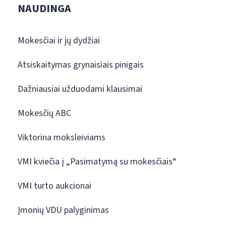
NAUDINGA
Mokesčiai ir jų dydžiai
Atsiskaitymas grynaisiais pinigais
Dažniausiai užduodami klausimai
Mokesčių ABC
Viktorina moksleiviams
VMI kviečia į „Pasimatymą su mokesčiais“
VMI turto aukcionai
Įmonių VDU palyginimas