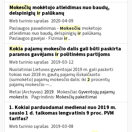
Mokesčių
mokėtojo atleidimas nuo baudų,
delspinigių
ir
palūkanų
Web turinio sąrašas
2020-04-09
Paslaugos pavadinimas -
Mokesčių
mokėtojo
atleidimas nuo baudų, delspinigių
ir
palūkanų.
Paslaugos gavėjai - Fiziniai
ir
...
Kokia
pajamų mokesčio dalis gali būti paskirta
paramos gavėjams
ir
politinėms partijoms
Web turinio sąrašas
2019-03-12
Nuolatiniai Lietuvos gyventojai 2019 m. gali paskirti
tokias nuo 2018 m. gautų pajamų išskaičiuoto
(sumokėto) pajamų mokesčio dalis: iki
2
procentų
pajamų mokesčio —...
Metai (Archyvas):
2019
Mokesčiai:
Gyventojų pajamų
mokestis
Pagrindinis:
Mokesčių pakeitimai
1. Kokiai parduodamai medienai nuo 2019 m.
sausio 1 d. taikomas lengvatinis 9 proc. PVM
tarifas?
Web turinio sąrašas
2019-03-08