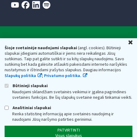
Valstybinė mokesčių inspekcija prie Lietuvos
U
Respublikos finansų ministerijos
Šioje svetainėje naudojami slapukai
(angl. cookies). Būtinieji
slapukai įdiegiami automatiškai ir jiems nėra reikalingas Jūsų
Biudžetinė įstaiga. Juridinio asmens kodas — 188659752,
sutikimas. Taip pat galite sutikti ir su kitų slapukų naudojimu. Savo
adresas: Vasario 16-osios g. 14, 01107 Vilnius, Lietuva, el.paštas:
sutikimą bet kada galėsite atšaukti pakeisdami interneto naršyklės
vmi@vmi.lt
, E. pristatymo dėžutės adresas 188659752
nustatymus ir ištrindami įrašytus slapukus. Daugiau informacijos
Duomenys apie Valstybinę mokesčių inspekciją prie Lietuvos
Slapukų politika
;
Privatumo politika.
Respublikos finansų ministerijos kaupiami ir saugomi Juridinių
asmenų registre
Būtinieji slapukai
Naudojami sklandžiam svetainės veikimui ir įgalina pagrindines
svetainės funkcijas. Be šių slapukų svetainė negali tinkamai veikti.
Analitiniai slapukai
Renka statistinę informaciją apie svetainės naudojimą ir
naudojami Jūsų naršymo patirties gerinimui.
PATVIRTINTI
Visus slapukus