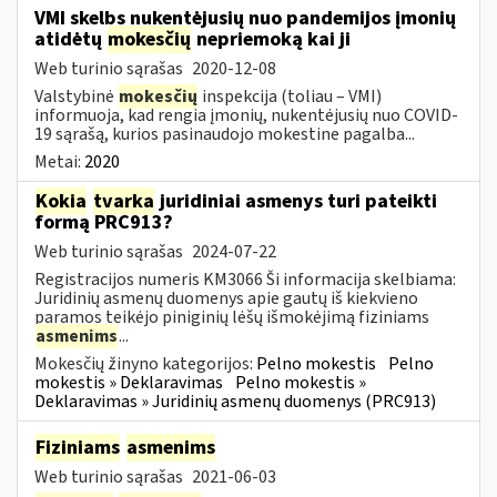
VMI skelbs nukentėjusių nuo pandemijos įmonių
atidėtų
mokesčių
nepriemoką kai ji
Web turinio sąrašas
2020-12-08
Valstybinė
mokesčių
inspekcija (toliau – VMI)
informuoja, kad rengia įmonių, nukentėjusių nuo COVID-
19 sąrašą, kurios pasinaudojo mokestine pagalba...
Metai:
2020
Kokia
tvarka
juridiniai asmenys turi pateikti
formą PRC913?
Web turinio sąrašas
2024-07-22
Registracijos numeris KM3066 Ši informacija skelbiama:
Juridinių asmenų duomenys apie gautų iš kiekvieno
paramos teikėjo piniginių lėšų išmokėjimą fiziniams
asmenims
...
Mokesčių žinyno kategorijos:
Pelno mokestis
Pelno
mokestis » Deklaravimas
Pelno mokestis »
Deklaravimas » Juridinių asmenų duomenys (PRC913)
Fiziniams
asmenims
Web turinio sąrašas
2021-06-03