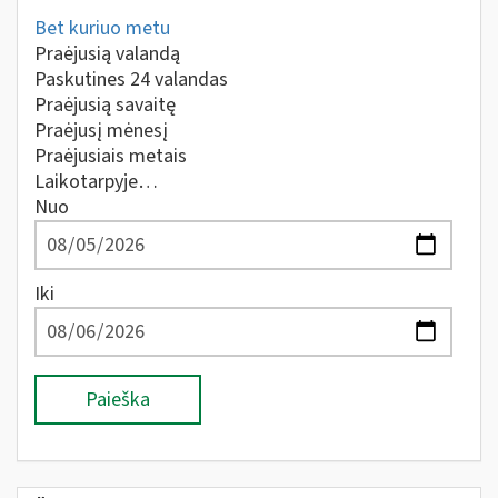
Bet kuriuo metu
Praėjusią valandą
Paskutines 24 valandas
Praėjusią savaitę
Praėjusį mėnesį
Praėjusiais metais
Laikotarpyje…
Nuo
Iki
Paieška