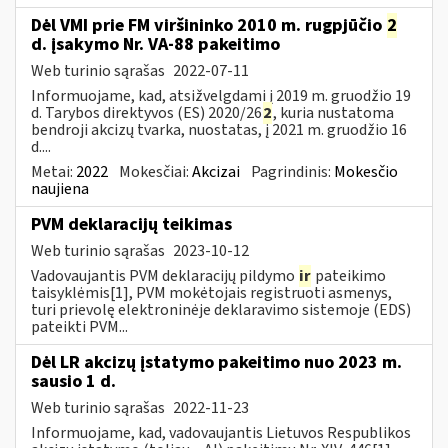
Dėl VMI prie FM viršininko 2010 m. rugpjūčio
2
d. įsakymo Nr. VA-88 pakeitimo
Web turinio sąrašas
2022-07-11
Informuojame, kad, atsižvelgdami į 2019 m. gruodžio 19
d. Tarybos direktyvos (ES) 2020/26
2
, kuria nustatoma
bendroji akcizų tvarka, nuostatas, į 2021 m. gruodžio 16
d....
Metai:
2022
Mokesčiai:
Akcizai
Pagrindinis:
Mokesčio
naujiena
PVM deklaracijų teikimas
Web turinio sąrašas
2023-10-12
Vadovaujantis PVM deklaracijų pildymo
ir
pateikimo
taisyklėmis[1], PVM mokėtojais registruoti asmenys,
turi prievolę elektroninėje deklaravimo sistemoje (EDS)
pateikti PVM...
Dėl LR akcizų įstatymo pakeitimo nuo 2023 m.
sausio 1 d.
Web turinio sąrašas
2022-11-23
Informuojame, kad, vadovaujantis Lietuvos Respublikos