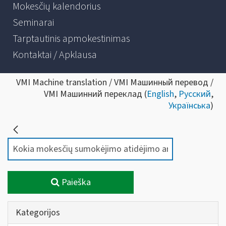
Mokesčių kalendorius
Seminarai
Tarptautinis apmokestinimas
Kontaktai / Apklausa
VMI Machine translation / VMI Машинный перевод /
VMI Машинний переклад (
English
,
Русский
,
Українська
)
Paieška
Kategorijos