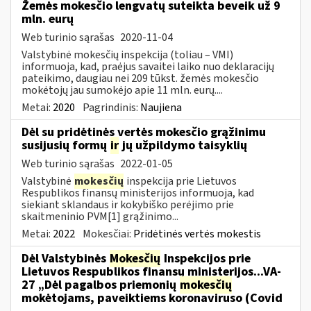
Žemės mokesčio lengvatų suteikta beveik už 9
mln. eurų
Web turinio sąrašas
2020-11-04
Valstybinė mokesčių inspekcija (toliau – VMI)
informuoja, kad, praėjus savaitei laiko nuo deklaracijų
pateikimo, daugiau nei 209 tūkst. žemės mokesčio
mokėtojų jau sumokėjo apie 11 mln. eurų....
Metai:
2020
Pagrindinis:
Naujiena
Dėl su pridėtinės vertės mokesčio grąžinimu
susijusių formų
ir
jų užpildymo taisyklių
Web turinio sąrašas
2022-01-05
Valstybinė
mokesčių
inspekcija prie Lietuvos
Respublikos finansų ministerijos informuoja, kad
siekiant sklandaus ir kokybiško perėjimo prie
skaitmeninio PVM[1] grąžinimo...
Metai:
2022
Mokesčiai:
Pridėtinės vertės mokestis
Dėl Valstybinės
Mokesčių
Inspekcijos prie
Lietuvos Respublikos finansų ministerijos...VA-
27 „Dėl pagalbos priemonių
mokesčių
mokėtojams, paveiktiems koronaviruso (Covid