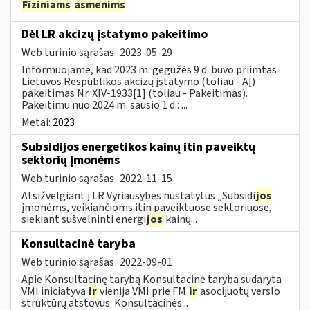
Fiziniams
asmenims
Dėl LR akcizų įstatymo pakeitimo
Web turinio sąrašas
2023-05-29
Informuojame, kad 2023 m. gegužės 9 d. buvo priimtas
Lietuvos Respublikos akcizų įstatymo (toliau - AĮ)
pakeitimas Nr. XIV-1933[1] (toliau - Pakeitimas).
Pakeitimu nuo 2024 m. sausio 1 d.: ...
Metai:
2023
Subsidijos energetikos kainų itin paveiktų
sektorių įmonėms
Web turinio sąrašas
2022-11-15
Atsižvelgiant į LR Vyriausybės nustatytus „Subsidi
jos
įmonėms, veikiančioms itin paveiktuose sektoriuose,
siekiant sušvelninti energi
jos
kainų...
Konsultacinė taryba
Web turinio sąrašas
2022-09-01
Apie Konsultacinę tarybą Konsultacinė taryba sudaryta
VMI iniciatyva
ir
vienija VMI prie FM
ir
asocijuotų verslo
struktūrų atstovus. Konsultacinės...