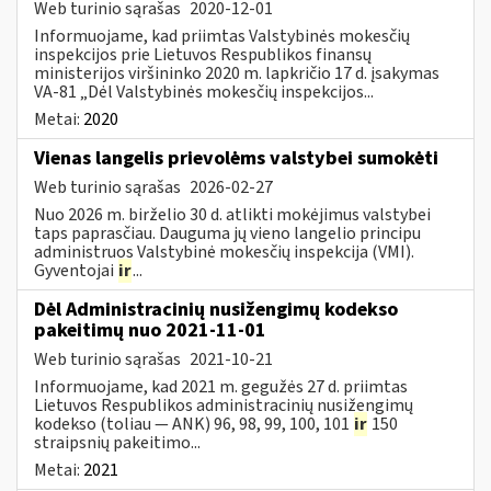
Web turinio sąrašas
2020-12-01
Informuojame, kad priimtas Valstybinės mokesčių
inspekcijos prie Lietuvos Respublikos finansų
ministerijos viršininko 2020 m. lapkričio 17 d. įsakymas
VA-81 „Dėl Valstybinės mokesčių inspekcijos...
Metai:
2020
Vienas langelis prievolėms valstybei sumokėti
Web turinio sąrašas
2026-02-27
Nuo 2026 m. birželio 30 d. atlikti mokėjimus valstybei
taps paprasčiau. Dauguma jų vieno langelio principu
administruos Valstybinė mokesčių inspekcija (VMI).
Gyventojai
ir
...
Dėl Administracinių nusižengimų kodekso
pakeitimų nuo 2021-11-01
Web turinio sąrašas
2021-10-21
Informuojame, kad 2021 m. gegužės 27 d. priimtas
Lietuvos Respublikos administracinių nusižengimų
kodekso (toliau — ANK) 96, 98, 99, 100, 101
ir
150
straipsnių pakeitimo...
Metai:
2021