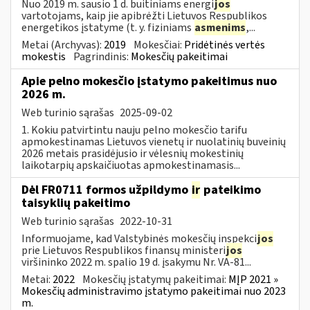
Nuo 2019 m. sausio 1 d. buitiniams energi
jos
vartotojams, kaip jie apibrėžti Lietuvos Respublikos
energetikos įstatyme (t. y. fiziniams
asmenims
,...
Metai (Archyvas):
2019
Mokesčiai:
Pridėtinės vertės
mokestis
Pagrindinis:
Mokesčių pakeitimai
Apie pelno mokesčio įstatymo pakeitimus nuo
2026 m.
Web turinio sąrašas
2025-09-02
1. Kokiu patvirtintu nauju pelno mokesčio tarifu
apmokestinamas Lietuvos vienetų ir nuolatinių buveinių
2026 metais prasidėjusio ir vėlesnių mokestinių
laikotarpių apskaičiuotas apmokestinamasis...
Dėl FR0711 formos užpildymo
ir
pateikimo
taisyklių pakeitimo
Web turinio sąrašas
2022-10-31
Informuojame, kad Valstybinės mokesčių inspekci
jos
prie Lietuvos Respublikos finansų ministeri
jos
viršininko 2022 m. spalio 19 d. įsakymu Nr. VA-81...
Metai:
2022
Mokesčių įstatymų pakeitimai:
MĮP 2021 »
Mokesčių administravimo įstatymo pakeitimai nuo 2023
m.