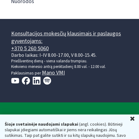
Nuorodos
Konsultacijos mokesčių klausimais ir paslaugos
gyventojams:
+370 5 260 5060
Darbo laikas: I-IV 8.00-17.00, V 8.00-15.45.
Prieššventinę dieną - viena valanda trumpiau.
Kiekvieno mėnesio antrą penktadienį 8.00 val. - 12.00 val.
Mano VMI
Paklausimas per
Valstybinė mokesčių inspekcija prie Lietuvos
U
Respublikos finansų ministerijos
Šioje svetainėje naudojami slapukai
(angl. cookies). Būtinieji
slapukai įdiegiami automatiškai ir jiems nėra reikalingas Jūsų
Biudžetinė įstaiga. Juridinio asmens kodas — 188659752,
sutikimas. Taip pat galite sutikti ir su kitų slapukų naudojimu. Savo