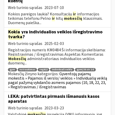
klientų
Web turinio sąrašas
2023-07-10
Kokios pareigos laukia? Konsultacijų
ir
informacijos
teikimas telefonu Pelno
ir
kitų
mokesčių
klausimais.
Duomenų paieška...
Kokia
yra individualios veiklos išregistravimo
tvarka
?
Web turinio sąrašas
2025-02-03
Registracijos numeris KM0484 Ši informacija skelbiama:
Registravimas / išregistravimas Aspektas Komentaras
Mokesčių
administratoriaus individualios veiklos
duomenų...
gpm
nutraukimas
reg812
individuali veikla
gpmį 35 str 2 d
Mokesčių žinyno kategorijos:
Gyventojų pajamų
mokestis » Pajamos iš verslo/ veiklos » Individualią veiklą
pagal pažymą vykdančio asmens pajamos (10, 18, 22, 23,
» Registravimas / išregistravimas
i.EKA: patvirtintas pirmasis išmanusis kasos
aparatas
Web turinio sąrašas
2023-03-23
Valstybinė
mokesčių
inspekcija (VMI) informuoja, jog