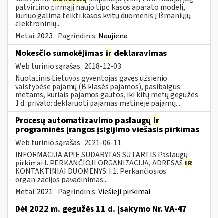
patvirtino pirmąjį naujo tipo kasos aparato modelį,
kuriuo galima teikti kasos kvitų duomenis į Išmaniųjų
elektroninių...
Metai:
2023
Pagrindinis:
Naujiena
Mokesčio sumokėjimas
ir
deklaravimas
Web turinio sąrašas
2018-12-03
Nuolatinis Lietuvos gyventojas gavęs užsienio
valstybėse pajamų (B klasės pajamos), pasibaigus
metams, kuriais pajamos gautos, iki kitų metų gegužės
1 d. privalo: deklaruoti pajamas metinėje pajamų...
Procesų automatizavimo paslaugų
ir
programinės įrangos įsigijimo viešasis pirkimas
Web turinio sąrašas
2021-06-11
INFORMACIJA APIE SUDARYTAS SUTARTIS Paslaugų
pirkimai I. PERKANČIOJI ORGANIZACIJA, ADRESAS
IR
KONTAKTINIAI DUOMENYS: I.1. Perkančiosios
organizacijos pavadinimas...
Metai:
2021
Pagrindinis:
Viešieji pirkimai
Dėl 2022 m. gegužės 11 d. įsakymo Nr. VA-47