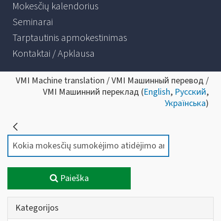
Mokesčių kalendorius
Seminarai
Tarptautinis apmokestinimas
Kontaktai / Apklausa
VMI Machine translation / VMI Машинный перевод /
VMI Машинний переклад (
English
,
Русский
,
Українська
)
Paieška
Kategorijos