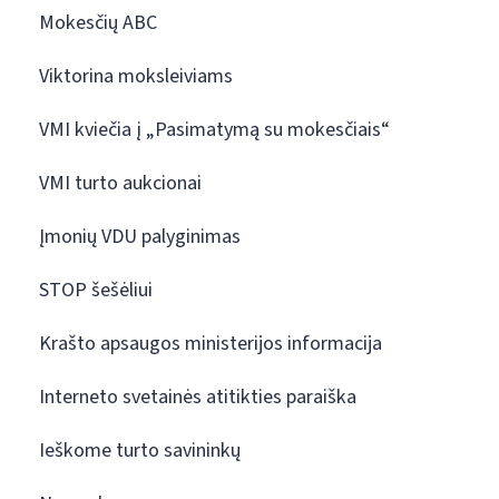
Mokesčių ABC
Viktorina moksleiviams
VMI kviečia į „Pasimatymą su mokesčiais“
VMI turto aukcionai
Įmonių VDU palyginimas
STOP šešėliui
Krašto apsaugos ministerijos informacija
Interneto svetainės atitikties paraiška
Ieškome turto savininkų