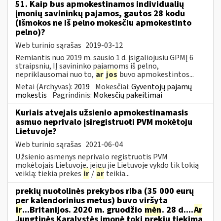
51. Kaip bus apmokestinamos individualių
įmonių savininkų pajamos, gautos 28 kodu
(išmokos ne iš pelno mokesčiu apmokestinto
pelno)?
Web turinio sąrašas
2019-03-12
Remiantis nuo 2019 m. sausio 1 d. įsigaliojusiu GPMĮ 6
straipsniu, IĮ savininko pajamoms iš pelno,
nepriklausomai nuo to,
ar
jos
buvo apmokestintos...
Metai (Archyvas):
2019
Mokesčiai:
Gyventojų pajamų
mokestis
Pagrindinis:
Mokesčių pakeitimai
Kuriais atvejais užsienio apmokestinamasis
asmuo neprivalo įsiregistruoti PVM mokėtoju
Lietuvoje?
Web turinio sąrašas
2021-06-04
Užsienio asmenys neprivalo registruotis PVM
mokėtojais Lietuvoje, jeigu jie Lietuvoje vykdo tik tokią
veiklą: tiekia prekes
ir
/
ar
teikia...
prekių nuotolinės prekybos riba (35 000 eurų
per kalendorinius metus) buvo viršyta
ir
...Britanijos. 2020 m. gruodžio
mėn
. 28 d....
Ar
Jungtinės Karalystės įmonė tokį prekių tiekimą