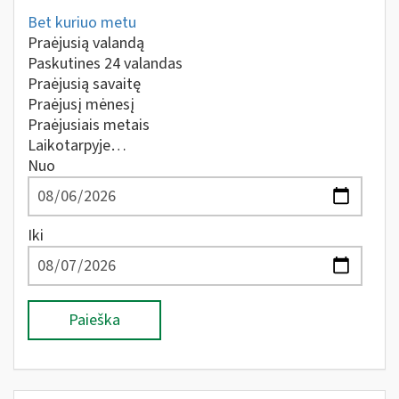
Bet kuriuo metu
Praėjusią valandą
Paskutines 24 valandas
Praėjusią savaitę
Praėjusį mėnesį
Praėjusiais metais
Laikotarpyje…
Nuo
Iki
Paieška