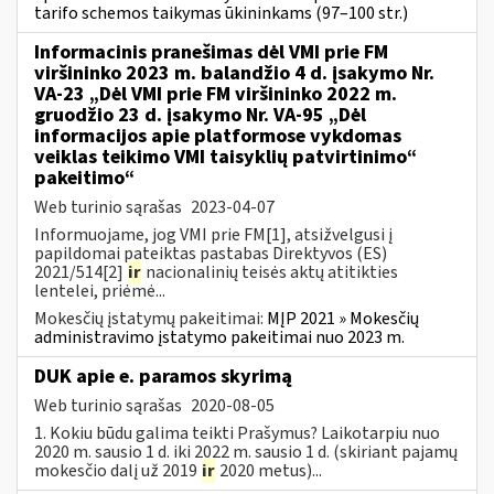
tarifo schemos taikymas ūkininkams (97–100 str.)
Informacinis pranešimas dėl VMI prie FM
viršininko 2023 m. balandžio 4 d. įsakymo Nr.
VA-23 „Dėl VMI prie FM viršininko 2022 m.
gruodžio 23 d. įsakymo Nr. VA-95 „Dėl
informacijos apie platformose vykdomas
veiklas teikimo VMI taisyklių patvirtinimo“
pakeitimo“
Web turinio sąrašas
2023-04-07
Informuojame, jog VMI prie FM[1], atsižvelgusi į
papildomai pateiktas pastabas Direktyvos (ES)
2021/514[2]
ir
nacionalinių teisės aktų atitikties
lentelei, priėmė...
Mokesčių įstatymų pakeitimai:
MĮP 2021 » Mokesčių
administravimo įstatymo pakeitimai nuo 2023 m.
DUK apie e. paramos skyrimą
Web turinio sąrašas
2020-08-05
1. Kokiu būdu galima teikti Prašymus? Laikotarpiu nuo
2020 m. sausio 1 d. iki 2022 m. sausio 1 d. (skiriant pajamų
mokesčio dalį už 2019
ir
2020 metus)...