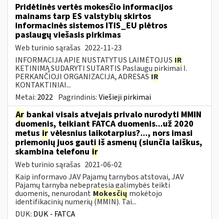
Pridėtinės vertės mokesčio informacijos
mainams tarp ES valstybių skirtos
informacinės sistemos ITIS_EU plėtros
paslaugų viešasis pirkimas
Web turinio sąrašas
2022-11-23
INFORMACIJA APIE NUSTATYTUS LAIMĖTOJUS
IR
KETINIMĄ SUDARYTI SUTARTIS Paslaugų pirkimai I.
PERKANČIOJI ORGANIZACIJA, ADRESAS
IR
KONTAKTINIAI...
Metai:
2022
Pagrindinis:
Viešieji pirkimai
Ar
bankai visais atvejais privalo nurodyti MMIN
duomenis, teikiant FATCA duomenis...už 2020
metus
ir
vėlesnius laikotarpius?..., nors imasi
priemonių juos gauti iš asmenų (siunčia laiškus,
skambina telefonu
ir
Web turinio sąrašas
2021-06-02
Kaip informavo JAV Pajamų tarnybos atstovai, JAV
Pajamų tarnyba nebepratęsia galimybės teikti
duomenis, nenurodant
Mokesčių
mokėtojo
identifikacinių numerių (MMIN). Tai...
DUK:
DUK - FATCA