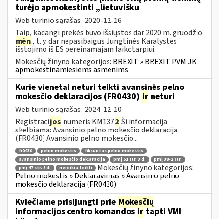
turėjo apmokestinti „lietuvišku
Web turinio sąrašas
2020-12-16
Taip, kadangi prekės buvo išsiųstos dar 2020 m. gruodžio
mėn
., t. y. dar nepasibaigus Jungtinės Karalystės
išstojimo iš ES pereinamajam laikotarpiui.
Mokesčių žinyno kategorijos:
BREXIT » BREXIT PVM JK
apmokestinamiesiems asmenims
Kurie vienetai neturi teikti avansinės pelno
mokesčio deklaracijos (FR0430)
ir
neturi
Web turinio sąrašas
2024-12-10
Registraci
jos
numeris KM137
2
Ši informacija
skelbiama: Avansinio pelno mokesčio deklaracija
(FR0430) Avansinio pelno mokesčio...
fr0430
pelno mokestis
fiksuotas pelno mokestis
avansinio pelno mokesčio deklaracija
pmį 51 str. 3 d.
pmį 38-2 str.
Mokesčių žinyno kategorijos:
pmį 47 str. 5 d.
nereikia teikti
Pelno mokestis » Deklaravimas » Avansinio pelno
mokesčio deklaracija (FR0430)
Kviečiame prisijungti prie
Mokesčių
informacijos centro komandos
ir
tapti VMI