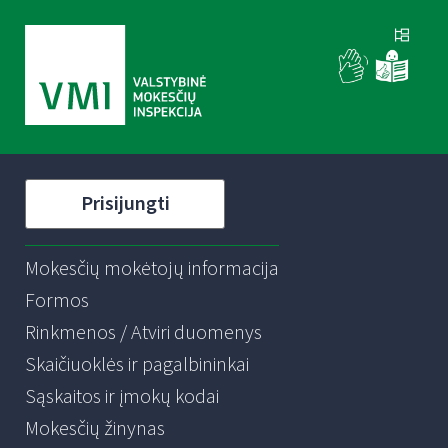
Prisijungti
Mokesčių mokėtojų informacija
Formos
Rinkmenos / Atviri duomenys
Skaičiuoklės ir pagalbininkai
Sąskaitos ir įmokų kodai
Mokesčių žinynas