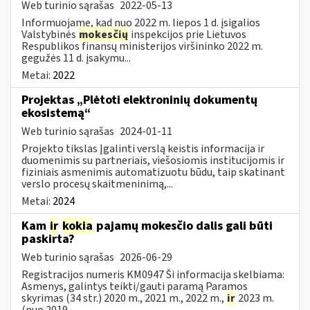
Web turinio sąrašas
2022-05-13
Informuojame, kad nuo 2022 m. liepos 1 d. įsigalios
Valstybinės
mokesčių
inspekcijos prie Lietuvos
Respublikos finansų ministerijos viršininko 2022 m.
gegužės 11 d. įsakymu...
Metai:
2022
Projektas „Plėtoti elektroninių dokumentų
ekosistemą“
Web turinio sąrašas
2024-01-11
Projekto tikslas Įgalinti verslą keistis informacija ir
duomenimis su partneriais, viešosiomis institucijomis ir
fiziniais asmenimis automatizuotu būdu, taip skatinant
verslo procesų skaitmeninimą,...
Metai:
2024
Kam
ir
kokia
pajamų mokesčio dalis gali būti
paskirta?
Web turinio sąrašas
2026-06-29
Registracijos numeris KM0947 Ši informacija skelbiama:
Asmenys, galintys teikti/gauti paramą Paramos
skyrimas (34 str.) 2020 m., 2021 m., 2022 m.,
ir
2023 m.
(nuo 2019,...