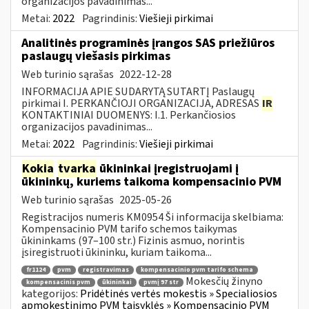
organizacijos pavadinimas...
Metai:
2022
Pagrindinis:
Viešieji pirkimai
Analitinės programinės įrangos SAS priežiūros
paslaugų viešasis pirkimas
Web turinio sąrašas
2022-12-28
INFORMACIJA APIE SUDARYTĄ SUTARTĮ Paslaugų
pirkimai I. PERKANČIOJI ORGANIZACIJA, ADRESAS
IR
KONTAKTINIAI DUOMENYS: I.1. Perkančiosios
organizacijos pavadinimas...
Metai:
2022
Pagrindinis:
Viešieji pirkimai
Kokia
tvarka
ūkininkai įregistruojami į
ūkininkų, kuriems taikoma kompensacinio PVM
Web turinio sąrašas
2025-05-26
Registracijos numeris KM0954 Ši informacija skelbiama:
Kompensacinio PVM tarifo schemos taikymas
ūkininkams (97–100 str.) Fizinis asmuo, norintis
įsiregistruoti ūkininku, kuriam taikoma...
fr1124
pvm
registravimas
kompensacinio pvm tarifo schema
Mokesčių žinyno
kompensacinis pvm
ūkininkai
pvmį 97 str
kategorijos:
Pridėtinės vertės mokestis » Specialiosios
apmokestinimo PVM taisyklės » Kompensacinio PVM