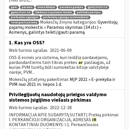
gpm
parama
meno kūrėjai
paramos gavėjas
gpmį 34 str 3 d
gpmį 34 str 4 d
labdaros ir paramos fondai
politinės partijos
profesinės sąjungos
profesinių sąjungų susivienijimai
Mokesčių žinyno kategorijos:
Gyventojų
teisė gauti paramą
pajamų mokestis » Paramos skyrimas (34 str.) »
Asmenys, galintys teikti/gauti paramą
1. Kas yra OSS?
Web turinio sąrašas
2021-06-09
OSS iš esmės yra sistema, kuri leidžia pardavėjams,
parduodantiems tam tikras prekes
ar
paslaugas, už
kurias PVM turėtų būti sumokėtas kitoje valstybėje
narėje, PVM...
Mokesčių įstatymų pakeitimai:
MĮP 2021 » E-prekyba ir
PVM nuo 2021 m. liepos 1 d.
Privilegijuotų naudotojų prieigos valdymo
sistemos įsigijimo viešasis pirkimas
Web turinio sąrašas
2022-12-28
INFORMACIJA APIE SUDARYTĄ SUTARTĮ Prekių pirkimai
I. PERKANČIOJI ORGANIZACIJA, ADRESAS
IR
KONTAKTINIAI DUOMENYS: I.1. Perkančiosios