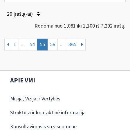
20 Įrašų(-ai)
Rodoma nuo 1,081 iki 1,100 iš 7,292 irašų.
1
...
54
55
56
...
365
APIE VMI
Misija, Vizija ir Vertybės
Struktūra ir kontaktinė informacija
Konsultavimasis su visuomene