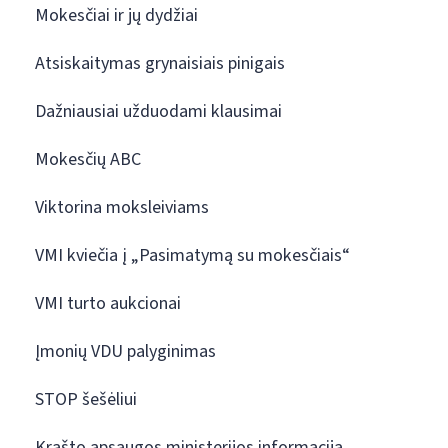
Mokesčiai ir jų dydžiai
Atsiskaitymas grynaisiais pinigais
Dažniausiai užduodami klausimai
Mokesčių ABC
Viktorina moksleiviams
VMI kviečia į „Pasimatymą su mokesčiais“
VMI turto aukcionai
Įmonių VDU palyginimas
STOP šešėliui
Krašto apsaugos ministerijos informacija