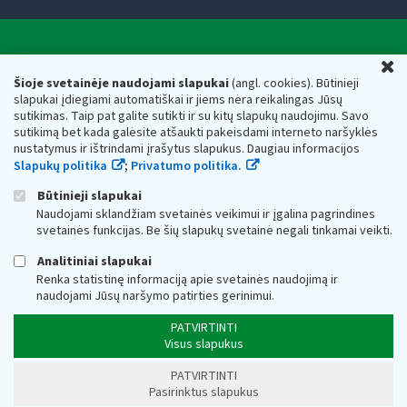
Valstybinė mokesčių inspekcija prie Lietuvos
U
Respublikos finansų ministerijos
Šioje svetainėje naudojami slapukai
(angl. cookies). Būtinieji
slapukai įdiegiami automatiškai ir jiems nėra reikalingas Jūsų
Biudžetinė įstaiga. Juridinio asmens kodas — 188659752,
sutikimas. Taip pat galite sutikti ir su kitų slapukų naudojimu. Savo
adresas: Vasario 16-osios g. 14, 01107 Vilnius, Lietuva, el.paštas:
sutikimą bet kada galėsite atšaukti pakeisdami interneto naršyklės
vmi@vmi.lt
, E. pristatymo dėžutės adresas 188659752
nustatymus ir ištrindami įrašytus slapukus. Daugiau informacijos
Duomenys apie Valstybinę mokesčių inspekciją prie Lietuvos
Slapukų politika
;
Privatumo politika.
Respublikos finansų ministerijos kaupiami ir saugomi Juridinių
asmenų registre
Būtinieji slapukai
Naudojami sklandžiam svetainės veikimui ir įgalina pagrindines
svetainės funkcijas. Be šių slapukų svetainė negali tinkamai veikti.
Analitiniai slapukai
Renka statistinę informaciją apie svetainės naudojimą ir
naudojami Jūsų naršymo patirties gerinimui.
PATVIRTINTI
Visus slapukus
PATVIRTINTI
Pasirinktus slapukus