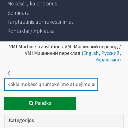
Mokesčių kalendorius
Seminarai
Tarptautinis apmokestinimas
Kontaktai / Apklausa
VMI Machine translation / VMI Машинный перевод /
VMI Машинний переклад (
English
,
Русский
,
Українська
)
Paieška
Kategorijos