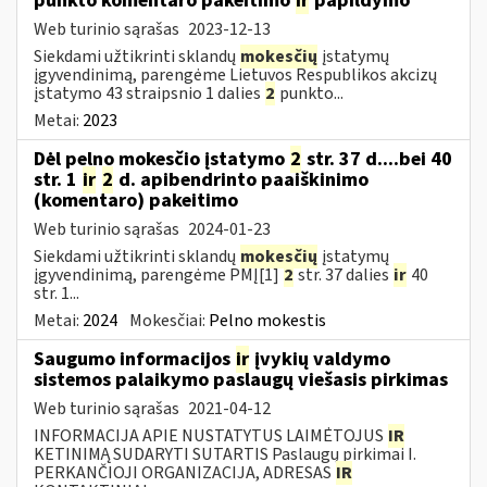
punkto komentaro pakeitimo
ir
papildymo
Web turinio sąrašas
2023-12-13
Siekdami užtikrinti sklandų
mokesčių
įstatymų
įgyvendinimą, parengėme Lietuvos Respublikos akcizų
įstatymo 43 straipsnio 1 dalies
2
punkto...
Metai:
2023
Dėl pelno mokesčio įstatymo
2
str. 37 d....bei 40
str. 1
ir
2
d. apibendrinto paaiškinimo
(komentaro) pakeitimo
Web turinio sąrašas
2024-01-23
Siekdami užtikrinti sklandų
mokesčių
įstatymų
įgyvendinimą, parengėme PMĮ[1]
2
str. 37 dalies
ir
40
str. 1...
Metai:
2024
Mokesčiai:
Pelno mokestis
Saugumo informacijos
ir
įvykių valdymo
sistemos palaikymo paslaugų viešasis pirkimas
Web turinio sąrašas
2021-04-12
INFORMACIJA APIE NUSTATYTUS LAIMĖTOJUS
IR
KETINIMĄ SUDARYTI SUTARTIS Paslaugų pirkimai I.
PERKANČIOJI ORGANIZACIJA, ADRESAS
IR