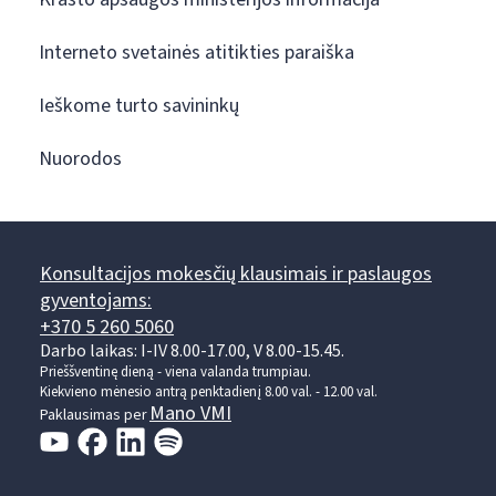
Interneto svetainės atitikties paraiška
Ieškome turto savininkų
Nuorodos
Konsultacijos mokesčių klausimais ir paslaugos
gyventojams:
+370 5 260 5060
Darbo laikas: I-IV 8.00-17.00, V 8.00-15.45.
Prieššventinę dieną - viena valanda trumpiau.
Kiekvieno mėnesio antrą penktadienį 8.00 val. - 12.00 val.
Mano VMI
Paklausimas per