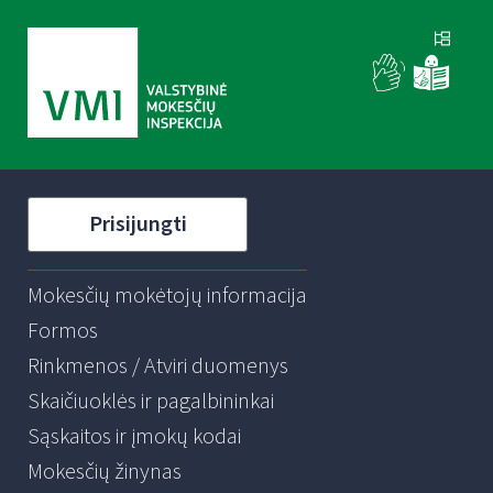
Prisijungti
Mokesčių mokėtojų informacija
Formos
Rinkmenos / Atviri duomenys
Skaičiuoklės ir pagalbininkai
Sąskaitos ir įmokų kodai
Mokesčių žinynas