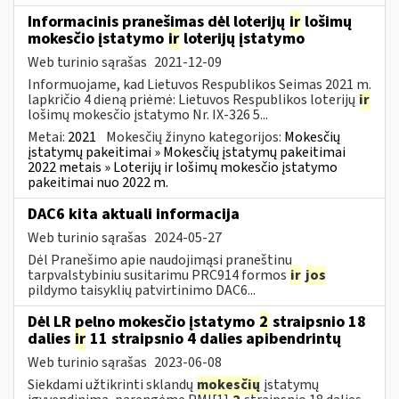
Informacinis pranešimas dėl loterijų
ir
lošimų
mokesčio įstatymo
ir
loterijų įstatymo
Web turinio sąrašas
2021-12-09
Informuojame, kad Lietuvos Respublikos Seimas 2021 m.
lapkričio 4 dieną priėmė: Lietuvos Respublikos loterijų
ir
lošimų mokesčio įstatymo Nr. IX-326 5...
Metai:
2021
Mokesčių žinyno kategorijos:
Mokesčių
įstatymų pakeitimai » Mokesčių įstatymų pakeitimai
2022 metais » Loterijų ir lošimų mokesčio įstatymo
pakeitimai nuo 2022 m.
DAC6 kita aktuali informacija
Web turinio sąrašas
2024-05-27
Dėl Pranešimo apie naudojimąsi praneštinu
tarpvalstybiniu susitarimu PRC914 formos
ir
jos
pildymo taisyklių patvirtinimo DAC6...
Dėl LR pelno mokesčio įstatymo
2
straipsnio 18
dalies
ir
11 straipsnio 4 dalies apibendrintų
Web turinio sąrašas
2023-06-08
Siekdami užtikrinti sklandų
mokesčių
įstatymų