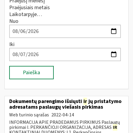
Praėjusį mėnesį
Praėjusiais metais
Laikotarpyje…
Nuo
Iki
Paieška
Dokumentų parengimo išsiųsti
ir
jų pristatymo
adresatams paslaugų viešasis pirkimas
Web turinio sąrašas
2022-04-14
INFORMACIJA APIE PRADEDAMUS PIRKIMUS Paslaugų
pirkimai I. PERKANČIOJI ORGANIZACIJA, ADRESAS
IR
KONTAKTINIAI DUOMENYS: I.1. Perkančiosios