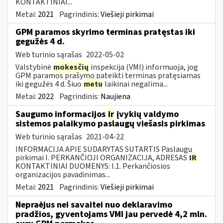
KONTAKTINIAI...
Metai:
2021
Pagrindinis:
Viešieji pirkimai
GPM paramos skyrimo terminas pratęstas iki
gegužės 4 d.
Web turinio sąrašas
2022-05-02
Valstybinė
mokesčių
inspekcija (VMI) informuoja, jog
GPM paramos prašymo pateikti terminas pratęsiamas
iki gegužės 4 d. Šiuo
metu
laikinai negalima...
Metai:
2022
Pagrindinis:
Naujiena
Saugumo informacijos
ir
įvykių valdymo
sistemos palaikymo paslaugų viešasis pirkimas
Web turinio sąrašas
2021-04-22
INFORMACIJA APIE SUDARYTAS SUTARTIS Paslaugų
pirkimai I. PERKANČIOJI ORGANIZACIJA, ADRESAS
IR
KONTAKTINIAI DUOMENYS: I.1. Perkančiosios
organizacijos pavadinimas...
Metai:
2021
Pagrindinis:
Viešieji pirkimai
Nepraėjus nei savaitei nuo deklaravimo
pradžios, gyventojams VMI jau pervedė 4,2 mln.