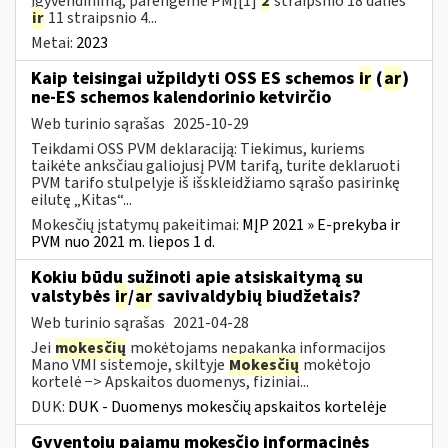
įgyvendinimą, parengėme PMĮ[1]
2
straipsnio 18 dalies
ir
11 straipsnio 4...
Metai:
2023
Kaip teisingai užpildyti OSS ES schemos
ir
(
ar
)
ne-ES schemos kalendorinio ketvirčio
Web turinio sąrašas
2025-10-29
Teikdami OSS PVM deklaraciją: Tiekimus, kuriems
taikėte anksčiau galiojusį PVM tarifą, turite deklaruoti
PVM tarifo stulpelyje iš išskleidžiamo sąrašo pasirinkę
eilutę „Kitas“...
Mokesčių įstatymų pakeitimai:
MĮP 2021 » E-prekyba ir
PVM nuo 2021 m. liepos 1 d.
Kokiu būdu sužinoti apie atsiskaitymą su
valstybės
ir
/
ar
savivaldybių biudžetais?
Web turinio sąrašas
2021-04-28
Jei
mokesčių
mokėtojams nepakanka informacijos
Mano VMI sistemoje, skiltyje
Mokesčių
mokėtojo
kortelė −> Apskaitos duomenys, fiziniai...
DUK:
DUK - Duomenys mokesčių apskaitos kortelėje
Gyventojų pajamų mokesčio informacinės