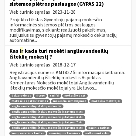
sistemos plėtros paslaugos (GYPAS 22)
Web turinio sąrašas
2023-11-28
Projekto tikslas Gyventojų pajamų mokesčio
informacinės sistemos plėtros paslaugos
modifikavimas, siekiant: realizuoti pakeitimus,
susijusius su gyventojų pajamų mokesčio deklaracijų
automatine...
Kas
ir
kada turi mokėti angliavandenilių
išteklių mokestį ?
Web turinio sąrašas
2018-12-17
Registracijos numeris KM1822 Ši informacija skelbiama:
Angliavandenilių išteklių mokestis Aspektas
Komentaras Mokesčio mokėtojai Angliavandenilių
išteklių mokesčio mokėtojai yra Lietuvos...
deklaravimas
fr0566
tarifai
mokesčio bazė
mokesčio apskaičiavimas
mokesčio sumokėjimas
mokesčio mokėtojai
angliavandenilių išteklių mokestis
angliavandenilių išteklių mokesčio įstatymo 5 str.
angliavandenilių išteklių mokesčio įstatymo 6 str.
angliavandenilių išteklių mokesčio įstatymo 7 str.
angliavandenilių išteklių mokesčio įstatymo 8 str.
bazinis tarifas
kompensacinis tarifas
sumokėjimo terminas
naftos mokestis