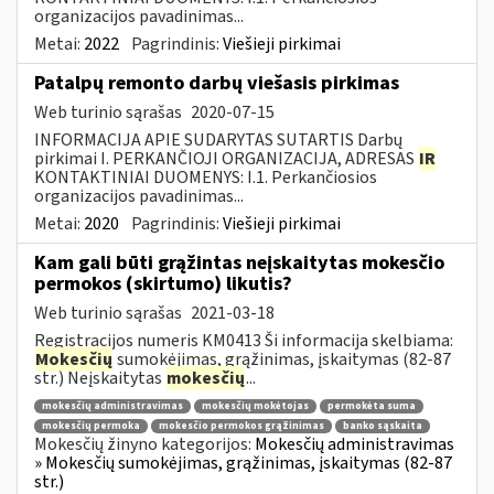
organizacijos pavadinimas...
Metai:
2022
Pagrindinis:
Viešieji pirkimai
Patalpų remonto darbų viešasis pirkimas
Web turinio sąrašas
2020-07-15
INFORMACIJA APIE SUDARYTAS SUTARTIS Darbų
pirkimai I. PERKANČIOJI ORGANIZACIJA, ADRESAS
IR
KONTAKTINIAI DUOMENYS: I.1. Perkančiosios
organizacijos pavadinimas...
Metai:
2020
Pagrindinis:
Viešieji pirkimai
Kam gali būti grąžintas neįskaitytas mokesčio
permokos (skirtumo) likutis?
Web turinio sąrašas
2021-03-18
Registracijos numeris KM0413 Ši informacija skelbiama:
Mokesčių
sumokėjimas, grąžinimas, įskaitymas (82-87
str.) Neįskaitytas
mokesčių
...
mokesčių administravimas
mokesčių mokėtojas
permokėta suma
mokesčių permoka
mokesčio permokos grąžinimas
banko sąskaita
Mokesčių žinyno kategorijos:
Mokesčių administravimas
» Mokesčių sumokėjimas, grąžinimas, įskaitymas (82-87
str.)