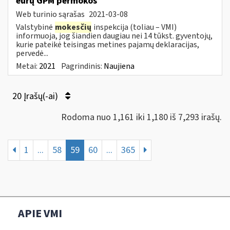
eurų GPM permokos
Web turinio sąrašas
2021-03-08
Valstybinė
mokesčių
inspekcija (toliau – VMI)
informuoja, jog šiandien daugiau nei 14 tūkst. gyventojų,
kurie pateikė teisingas metines pajamų deklaracijas,
pervedė...
Metai:
2021
Pagrindinis:
Naujiena
20 Įrašų(-ai)
Rodoma nuo 1,161 iki 1,180 iš 7,293 irašų.
1
...
58
59
60
...
365
APIE VMI