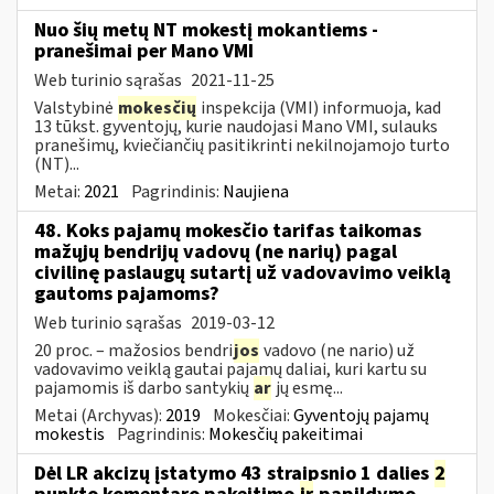
Nuo šių metų NT mokestį mokantiems -
pranešimai per Mano VMI
Web turinio sąrašas
2021-11-25
Valstybinė
mokesčių
inspekcija (VMI) informuoja, kad
13 tūkst. gyventojų, kurie naudojasi Mano VMI, sulauks
pranešimų, kviečiančių pasitikrinti nekilnojamojo turto
(NT)...
Metai:
2021
Pagrindinis:
Naujiena
48. Koks pajamų mokesčio tarifas taikomas
mažųjų bendrijų vadovų (ne narių) pagal
civilinę paslaugų sutartį už vadovavimo veiklą
gautoms pajamoms?
Web turinio sąrašas
2019-03-12
20 proc. – mažosios bendri
jos
vadovo (ne nario) už
vadovavimo veiklą gautai pajamų daliai, kuri kartu su
pajamomis iš darbo santykių
ar
jų esmę...
Metai (Archyvas):
2019
Mokesčiai:
Gyventojų pajamų
mokestis
Pagrindinis:
Mokesčių pakeitimai
Dėl LR akcizų įstatymo 43 straipsnio 1 dalies
2