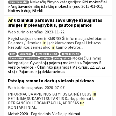
Mokesčių žinyno kategorijos:
Kiti mokesčiai
dujų mokestis
» Angliavandenilių išteklių mokestis (nuo 2015-01-01),
Naftos ir dujų ištekli
Ar
ūkininkui pardavus savo ūkyje užaugintas
sraiges
ir
pievagrybius, gautos pajamos
Web turinio sąrašas
2023-11-22
Registracijos numeris KM0788 Ši informacija skelbiama:
Pajamos / išmokos
ir
jų deklaravimas Pagal Lietuvos
Respublikos žemės ūkio
ir
kaimo plėtros...
gpm
ūkininkas
žemės ūkio veikla
gpmį 2 str 33 p
Mokesčių žinyno
žemės ūkio produktas
sraigės
pievagrybiai
kategorijos:
Gyventojų pajamų mokestis » Pajamos iš
verslo/ veiklos » Ūkininko pajamos (IV skyrius, 22, 23, 27
str.) » Pajamos ir jų deklaravimas
Patalpų remonto darbų viešasis pirkimas
Web turinio sąrašas
2020-07-07
INFORMACIJA APIE NUSTATYTUS LAIMĖTOJUS
IR
KETINIMĄ SUDARYTI SUTARTIS Darbų pirkimai I.
PERKANČIOJI ORGANIZACIJA, ADRESAS
IR
KONTAKTINIAI...
Metai:
2020
Pagrindinis:
Viešieji pirkimai