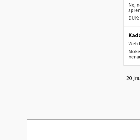
Ne, n
sprend
DUK:
Kada
Web t
Mokes
nenau
20 Įra