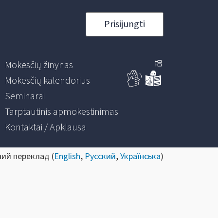
Prisijungti
Mokesčių žinynas
Mokesčių kalendorius
Seminarai
Tarptautinis apmokestinimas
Kontaktai / Apklausa
ний переклад (
English
,
Русский
,
Українська
)