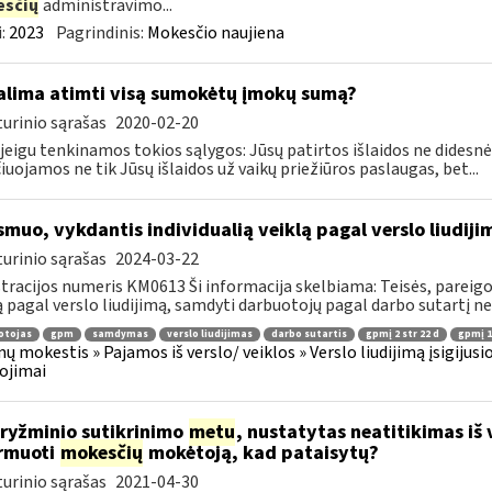
sčių
administravimo...
:
2023
Pagrindinis:
Mokesčio naujiena
lima atimti visą sumokėtų įmokų sumą?
urinio sąrašas
2020-02-20
 jeigu tenkinamos tokios sąlygos: Jūsų patirtos išlaidos ne didesnės
čiuojamos ne tik Jūsų išlaidos už vaikų priežiūros paslaugas, bet...
muo, vykdantis individualią veiklą pagal verslo liudiji
urinio sąrašas
2024-03-22
tracijos numeris KM0613 Ši informacija skelbiama: Teisės, pareigos
ą pagal verslo liudijimą, samdyti darbuotojų pagal darbo sutartį nega
otojas
gpm
samdymas
verslo liudijimas
darbo sutartis
gpmį 2 str 22 d
gpmį 10
ų mokestis » Pajamos iš verslo/ veiklos » Verslo liudijimą įsigijusi
ojimai
kryžminio sutikrinimo
metu
, nustatytas neatitikimas iš 
rmuoti
mokesčių
mokėtoją, kad pataisytų?
urinio sąrašas
2021-04-30