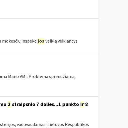
s mokesčių inspekci
jos
veiklą veikiantys
ekiama Mano VMI. Problema sprendžiama,
ymo
2
straipsnio 7 dalies...1 punkto
ir
8
isterijos, vadovaudamasi Lietuvos Respublikos