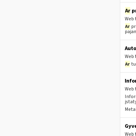
Ar
pr
Web t
Ar
pr
pajam
Auto
Web t
Ar
tu
Info
Web t
Infor
įstat
Metai
Gyve
Web t