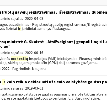
struotų gavėjų registravimas / išregistravimas / duome
urinio sąrašas
2020-04-08
ugos pavadinimas - Registruotų gavėjų registravimas/išregistrav
vos fiziniai
ir
juridiniai asmenys. Paslaugos...
nsų ministrė G. Skaistė: „Atsižvelgiant į geopolitinę si
čiau“
urinio sąrašas
2022-06-16
ybinės
mokesčių
inspekcijos (VMI) iniciatyva bei Finansų ministr
tojų skirtą pajamų mokesčio (GPM) dalį paramos gavėjams...
:
2022
Pagrindinis:
Naujiena
a
ir
kaip reikia deklaruoti užsienio valstybėse gautas p
urinio sąrašas
2019-03-01
ruoti užsienio valstybėse gautas pajamas privalote tik tais atvejai
os, esate nuolatinis Lietuvos gyventojas, t. y.: Jūsų nuolatinė...