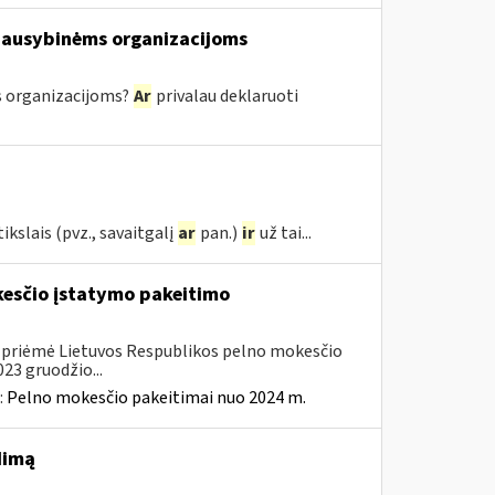
iausybinėms organizacijoms
 organizacijoms?
Ar
privalau deklaruoti
kslais (pvz., savaitgalį
ar
pan.)
ir
už tai...
kesčio įstatymo pakeitimo
. priėmė Lietuvos Respublikos pelno mokesčio
23 gruodžio...
:
Pelno mokesčio pakeitimai nuo 2024 m.
dimą