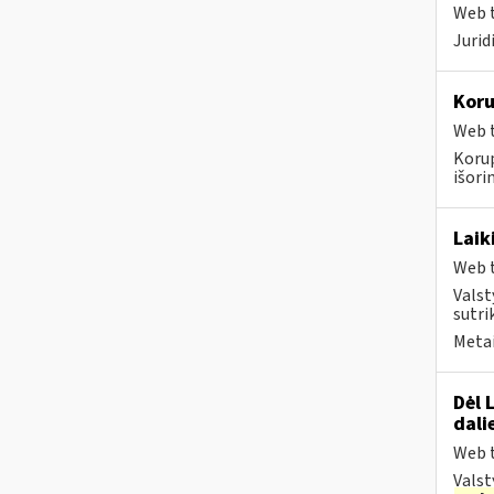
Web t
Juri
Koru
Web t
Koru
išorini
Laik
Web t
Valst
sutri
Metai
Dėl 
dali
Web t
Valst