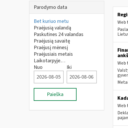
Parodymo data
Regi
Bet kuriuo metu
Web t
Praėjusią valandą
Pasla
Paskutines 24 valandas
Lietu
Praėjusią savaitę
Praėjusį mėnesį
Fina
Praėjusiais metais
ankš
Laikotarpyje…
Web t
Nuo
Iki
Valst
gyven
Metai
Paieška
Kad
Web t
Dekla
pajam