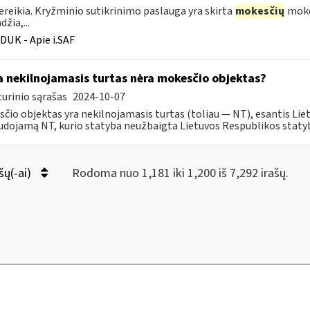
ereikia. Kryžminio sutikrinimo paslauga yra skirta
mokesčių
mokėt
žia,...
DUK - Apie i.SAF
 nekilnojamasis turtas nėra mokesčio objektas?
urinio sąrašas
2024-10-07
čio objektas yra nekilnojamasis turtas (toliau ― NT), esantis Liet
dojamą NT, kurio statyba neužbaigta Lietuvos Respublikos statybo
šų(-ai)
Rodoma nuo 1,181 iki 1,200 iš 7,292 irašų.