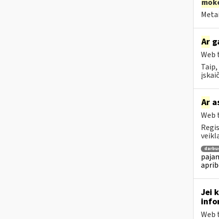
moke
Metai
Ar
ga
Web t
Taip,
įskai
Ar
as
Web t
Regis
veikl
darbu
pajam
aprib
Jei 
info
Web t