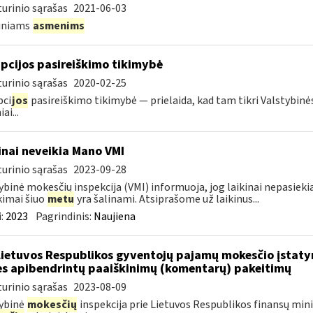
urinio sąrašas
2021-06-03
diniams
asmenims
pcijos pasireiškimo tikimybė
urinio sąrašas
2020-02-25
pci
jos
pasireiškimo tikimybė — prielaida, kad tam tikri Valstybinė
ai...
inai neveikia Mano VMI
urinio sąrašas
2023-09-28
ybinė mokesčių inspekcija (VMI) informuoja, jog laikinai nepasi
kimai šiuo
metu
yra šalinami. Atsiprašome už laikinus...
:
2023
Pagrindinis:
Naujiena
Lietuvos Respublikos gyventojų pajamų mokesčio įstat
es apibendrintų paaiškinimų (komentarų) pakeitimų
urinio sąrašas
2023-08-09
ybinė
mokesčių
inspekcija prie Lietuvos Respublikos finansų min