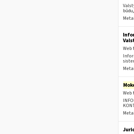
Valst
būdu,
Metai
Info
Vals
Web t
Infor
siste
Metai
Moke
Web t
INFO
KONTA
Metai
Juri