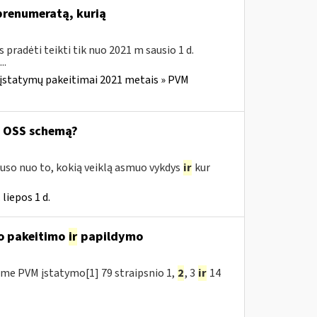
 prenumeratą, kurią
us pradėti teikti tik nuo 2021 m sausio 1 d.
..
 įstatymų pakeitimai 2021 metais » PVM
ą OSS schemą?
uso nuo to, kokią veiklą asmuo vykdys
ir
kur
liepos 1 d.
o pakeitimo
ir
papildymo
me PVM įstatymo[1] 79 straipsnio 1,
2
, 3
ir
14