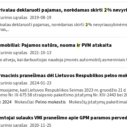
ivalau deklaruoti pajamas, norėdamas skirti
2
% nevyr
urinio sąrašas
2019-08-19
ivalau deklaruoti pajamas, norėdamas skirti
2
% nevyriausybinėms
as,...
mobiliai: Pajamos natūra, nuoma
ir
PVM atskaita
urinio sąrašas
2021-10-13
o atveju, kai darbuotojas naudoja įmonės automobilį asmeniniais ti
rmacinis pranešimas dėl Lietuvos Respublikos pelno mo
urinio sąrašas
2024-01-23
muojame, kad Lietuvos Respublikos Seimas 2023 m. gruodžio 21 d
ymo Nr. IX-675 58 straipsnio pakeitimo įstatymą Nr. XIV-2443 bei 20
:
2024
Mokesčiai:
Pelno mokestis
Mokesčių įstatymų pakeitimai
ntojai sulauks VMI pranešimo apie GPM paramos perve
urinio sąrašas
2020-11-25