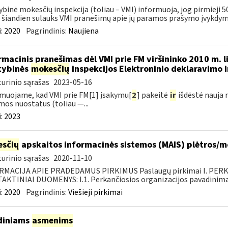
ybinė mokesčių inspekcija (toliau – VMI) informuoja, jog pirmieji 5
 šiandien sulauks VMI pranešimų apie jų paramos prašymo įvykdymą. 
:
2020
Pagrindinis:
Naujiena
rmacinis pranešimas dėl VMI prie FM viršininko 2010 m. 
tybinės
mokesčių
inspekcijos Elektroninio deklaravimo 
urinio sąrašas
2023-05-16
muojame, kad VMI prie FM[1] įsakymu[
2
] pakeitė
ir
išdėstė nauja 
mos nuostatus (toliau —...
:
2023
sčių
apskaitos informacinės sistemos (MAIS) plėtros/
urinio sąrašas
2020-11-10
RMACIJA APIE PRADEDAMUS PIRKIMUS Paslaugų pirkimai I. PER
KTINIAI DUOMENYS: I.1. Perkančiosios organizacijos pavadinimas
:
2020
Pagrindinis:
Viešieji pirkimai
diniams
asmenims