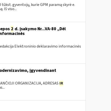
0 tūkst. gyventojų, kurie GPM paramą skyrė e.
Iš viso...
liepos
2
d. įsakymo Nr...VA-80 „Dėl
informacinės
redakcija Elektroninio deklaravimo informacinės
modernizavimo, įgyvendinant
KANČIOJI ORGANIZACIJA, ADRESAS
IR
...