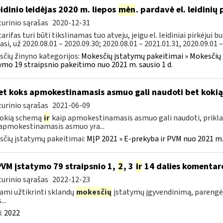
leidinio leidėjas 2020 m. liepos
mėn
. pardavė el. leidinių
urinio sąrašas
2020-12-31
arifas turi būti tikslinamas tuo atveju, jeigu el. leidiniai pirkėjui b
asi, už 2020.08.01 – 2020.09.30; 2020.08.01 – 2021.01.31, 2020.09.01 –.
čių žinyno kategorijos:
Mokesčių įstatymų pakeitimai » Mokesčių
ymo 19 straipsnio pakeitimo nuo 2021 m. sausio 1 d.
t koks apmokestinamasis asmuo gali naudoti bet koki
urinio sąrašas
2021-06-09
kokią schemą
ir
kaip apmokestinamasis asmuo gali naudoti, prikla
apmokestinamasis asmuo yra...
čių įstatymų pakeitimai:
MĮP 2021 » E-prekyba ir PVM nuo 2021 m. 
PVM įstatymo 79 straipsnio 1,
2
, 3
ir
14 dalies komentar
urinio sąrašas
2022-12-23
ami užtikrinti sklandų
mokesčių
įstatymų įgyvendinimą, parengė
...
:
2022