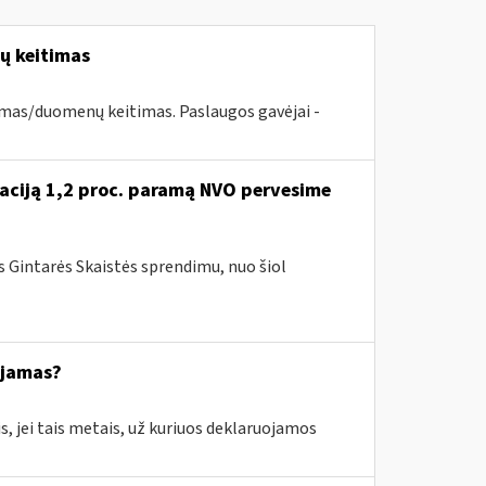
nų keitimas
imas/duomenų keitimas. Paslaugos gavėjai -
tuaciją 1,2 proc. paramą NVO pervesime
ės Gintarės Skaistės sprendimu, nuo šiol
ajamas?
s, jei tais metais, už kuriuos deklaruojamos