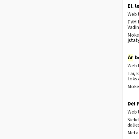
El. 
Web t
PVM t
Vadin
Mokes
įstat
Ar
be
Web t
Tai, 
toks 
Mokes
Dėl 
Web t
Siekd
dalies
Metai