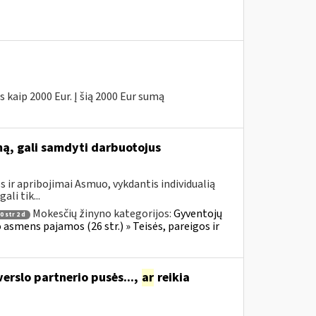
 kaip 2000 Eur. Į šią 2000 Eur sumą
mą, gali samdyti darbuotojus
 ir apribojimai Asmuo, vykdantis individualią
li tik...
Mokesčių žinyno kategorijos:
Gyventojų
 str 2 d
o asmens pajamos (26 str.) » Teisės, pareigos ir
verslo partnerio pusės...,
ar
reikia