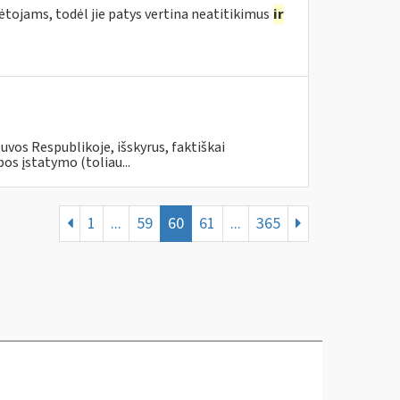
ojams, todėl jie patys vertina neatitikimus
ir
uvos Respublikoje, išskyrus, faktiškai
s įstatymo (toliau...
1
...
59
60
61
...
365