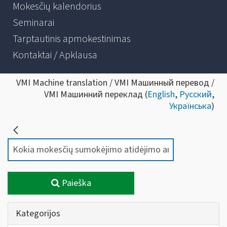
Mokesčių kalendorius
Seminarai
Tarptautinis apmokestinimas
Kontaktai / Apklausa
VMI Machine translation / VMI Машинный перевод /
VMI Машинний переклад (
English
,
Русский
,
Українська
)
Paieška
Kategorijos