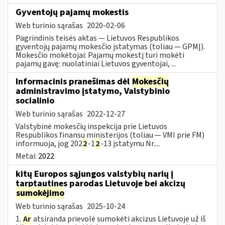
Gyventojų pajamų mokestis
Web turinio sąrašas
2020-02-06
Pagrindinis teisės aktas — Lietuvos Respublikos
gyventojų pajamų mokesčio įstatymas (toliau — GPMĮ).
Mokesčio mokėtojai: Pajamų mokestį turi mokėti
pajamų gavę: nuolatiniai Lietuvos gyventojai, ...
Informacinis pranešimas dėl
Mokesčių
administravimo įstatymo, Valstybinio
socialinio
Web turinio sąrašas
2022-12-27
Valstybinė mokesčių inspekcija prie Lietuvos
Respublikos finansų ministerijos (toliau — VMI prie FM)
informuoja, jog 202
2
-1
2
-13 įstatymu Nr....
Metai:
2022
kitų Europos sąjungos valstybių narių į
tarptautines parodas Lietuvoje bei akcizų
sumokėjimo
Web turinio sąrašas
2025-10-24
1.
Ar
atsiranda prievolė sumokėti akcizus Lietuvoje už iš