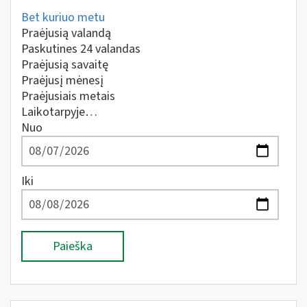
Bet kuriuo metu
Praėjusią valandą
Paskutines 24 valandas
Praėjusią savaitę
Praėjusį mėnesį
Praėjusiais metais
Laikotarpyje…
Nuo
Iki
Paieška