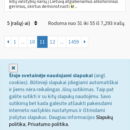
kitų valstybių narių į Lietuvą atgabenamus alkoholinius
gėrimus, skirtus demonstruoti
ir
...
5 Įrašų(-ai)
Rodoma nuo 51 iki 55 iš 7,293 irašų.
1
...
10
11
12
...
1459
Uždaryti
Šioje svetainėje naudojami slapukai
(angl.
cookies). Būtinieji slapukai įdiegiami automatiškai
ir jiems nėra reikalingas Jūsų sutikimas. Taip pat
galite sutikti ir su kitų slapukų naudojimu. Savo
sutikimą bet kada galėsite atšaukti pakeisdami
interneto naršyklės nustatymus ir ištrindami
įrašytus slapukus. Daugiau informacijos
Slapukų
politika
;
Privatumo politika.