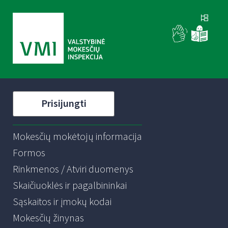
Prisijungti
Mokesčių mokėtojų informacija
Formos
Rinkmenos / Atviri duomenys
Skaičiuoklės ir pagalbininkai
Sąskaitos ir įmokų kodai
Mokesčių žinynas