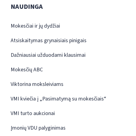
NAUDINGA
Mokesčiai ir jų dydžiai
Atsiskaitymas grynaisiais pinigais
Dažniausiai užduodami klausimai
Mokesčių ABC
Viktorina moksleiviams
VMI kviečia į „Pasimatymą su mokesčiais“
VMI turto aukcionai
Įmonių VDU palyginimas