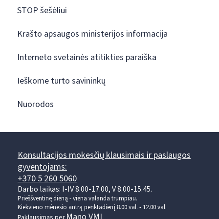
STOP šešėliui
Krašto apsaugos ministerijos informacija
Interneto svetainės atitikties paraiška
Ieškome turto savininkų
Nuorodos
Konsultacijos mokesčių klausimais ir paslaugos
gyventojams:
+370 5 260 5060
Darbo laikas: I-IV 8.00-17.00, V 8.00-15.45.
Prieššventinę dieną - viena valanda trumpiau.
Kiekvieno mėnesio antrą penktadienį 8.00 val. - 12.00 val.
Mano VMI
Paklausimas per