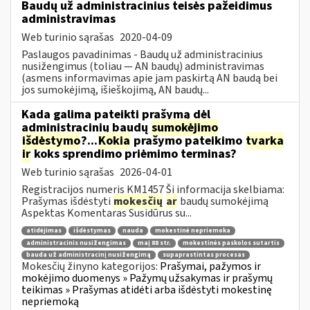
Baudų už administracinius teisės pažeidimus
administravimas
Web turinio sąrašas
2020-04-09
Paslaugos pavadinimas - Baudų už administracinius
nusižengimus (toliau — AN baudų) administravimas
(asmens informavimas apie jam paskirtą AN baudą bei
jos sumokėjimą, išieškojimą, AN baudų...
Kada galima pateikti prašymą dėl
administracinių baudų
sumokėjimo
išdėstymo
?...
Kokia
prašymo pateikimo
tvarka
ir
koks sprendimo priėmimo terminas?
Web turinio sąrašas
2026-04-01
Registracijos numeris KM1457 Ši informacija skelbiama:
Prašymas išdėstyti
mokesčių
ar
baudų sumokėjimą
Aspektas Komentaras Susidūrus su...
atidėjimas
išdėstymas
nauda
mokestinė nepriemoka
administracinis nusižengimas
maį 88 str.
mokestinės paskolos sutartis
bauda už administracinį nusižengimą
supaprastintas procesas
Mokesčių žinyno kategorijos:
Prašymai, pažymos ir
mokėjimo duomenys » Pažymų užsakymas ir prašymų
teikimas » Prašymas atidėti arba išdėstyti mokestinę
nepriemoką