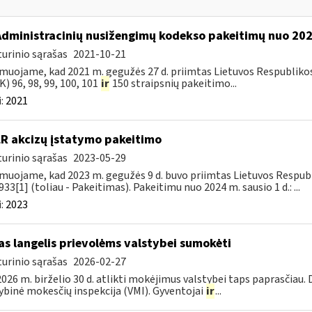
Administracinių nusižengimų kodekso pakeitimų nuo 20
urinio sąrašas
2021-10-21
muojame, kad 2021 m. gegužės 27 d. priimtas Lietuvos Respubliko
) 96, 98, 99, 100, 101
ir
150 straipsnių pakeitimo...
:
2021
LR akcizų įstatymo pakeitimo
urinio sąrašas
2023-05-29
muojame, kad 2023 m. gegužės 9 d. buvo priimtas Lietuvos Respubli
933[1] (toliau - Pakeitimas). Pakeitimu nuo 2024 m. sausio 1 d.: ...
:
2023
as langelis prievolėms valstybei sumokėti
urinio sąrašas
2026-02-27
026 m. birželio 30 d. atlikti mokėjimus valstybei taps paprasčiau.
ybinė mokesčių inspekcija (VMI). Gyventojai
ir
...