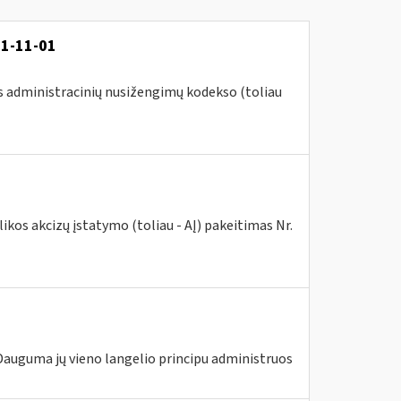
21-11-01
s administracinių nusižengimų kodekso (toliau
kos akcizų įstatymo (toliau - AĮ) pakeitimas Nr.
 Dauguma jų vieno langelio principu administruos