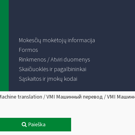
Mokesčių mokėtojų informacija
Formos
Rinkmenos / Atviri duomenys
Skaičiuoklės ir pagalbininkai
Sąskaitos ir įmokų kodai
Machine translation / VMI Машинный перевод / VMI Машин
Paieška