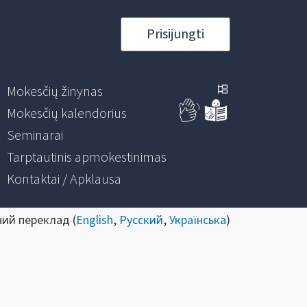
Prisijungti
Mokesčių žinynas
Mokesčių kalendorius
Seminarai
Tarptautinis apmokestinimas
Kontaktai / Apklausa
ний переклад (
English
,
Русский
,
Українська
)