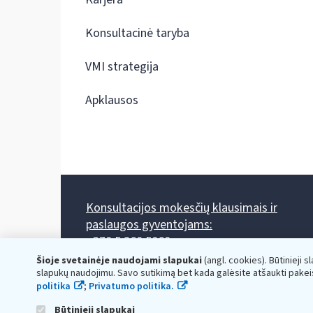
Konsultacinė taryba
VMI strategija
Apklausos
Konsultacijos mokesčių klausimais ir
paslaugos gyventojams:
+370 5 260 5060
Darbo laikas: I-IV 8.00-17.00, V 8.00-15.45.
Šioje svetainėje naudojami slapukai
(angl. cookies). Būtinieji s
Prieššventinę dieną - viena valanda trumpiau.
slapukų naudojimu. Savo sutikimą bet kada galėsite atšaukti pakei
Kiekvieno mėnesio antrą penktadienį 8.00 val. - 12.00 val.
politika
;
Privatumo politika.
Mano VMI
Paklausimas per
Būtinieji slapukai