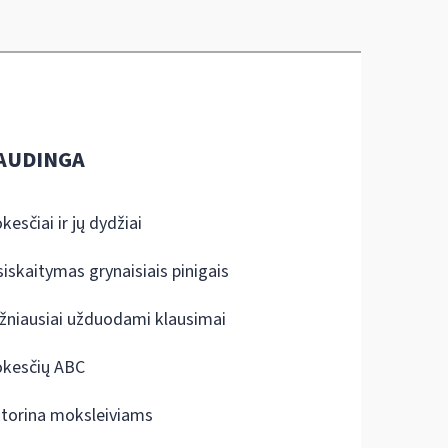
AUDINGA
kesčiai ir jų dydžiai
siskaitymas grynaisiais pinigais
žniausiai užduodami klausimai
kesčių ABC
ktorina moksleiviams