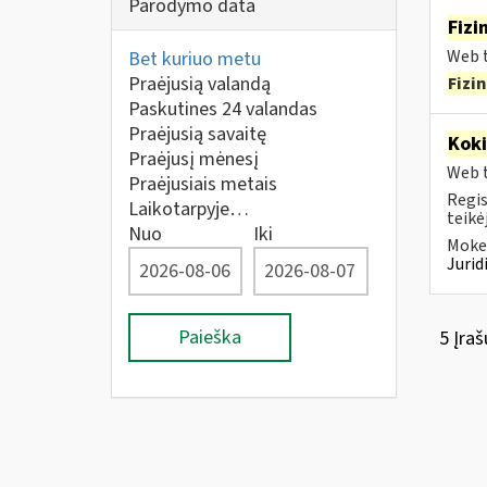
Parodymo data
Fizi
Web t
Bet kuriuo metu
Praėjusią valandą
Fizi
Paskutines 24 valandas
Praėjusią savaitę
Kok
Praėjusį mėnesį
Web t
Praėjusiais metais
Regis
Laikotarpyje…
teikė
Nuo
Iki
Mokes
Juri
Paieška
5 Įraš