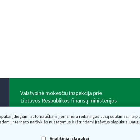
Valstybinė mokesčių inspekcija prie
Lietuvos Respublikos finansų ministerijos
Biudžetinė įstaiga. Juridinio asmens kodas — 188659752,
adresas: Vasario 16-osios g. 14, 01107 Vilnius, Lietuva,
lapukai įdiegiami automatiškai ir jiems nėra reikalingas Jūsų sutikimas. Taip pa
el.paštas:
vmi@vmi.lt
, E. pristatymo dėžutės adresas
sdami interneto naršyklės nustatymus ir ištrindami įrašytus slapukus. Daug
188659752
Duomenys apie Valstybinę mokesčių inspekciją prie
Lietuvos Respublikos finansų ministerijos kaupiami ir
Analitiniai slapukai