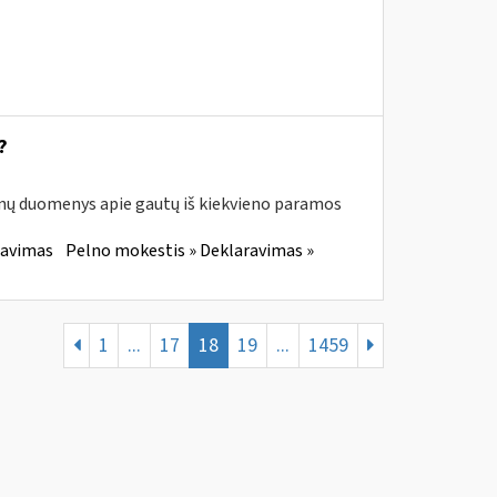
?
enų duomenys apie gautų iš kiekvieno paramos
ravimas
Pelno mokestis » Deklaravimas »
1
...
17
18
19
...
1459