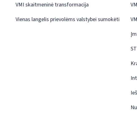
VMI skaitmeninė transformacija
VM
Vienas langelis prievolėms valstybei sumokėti
VM
Įm
ST
Kr
In
Ie
Nu