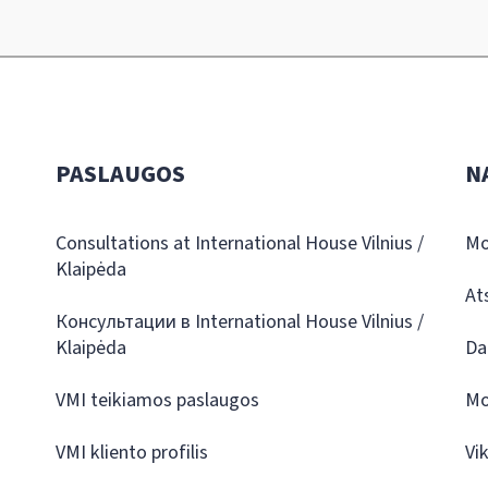
PASLAUGOS
N
Consultations at International House Vilnius /
Mo
Klaipėda
At
Консультации в International House Vilnius /
Klaipėda
Da
VMI teikiamos paslaugos
Mo
VMI kliento profilis
Vi