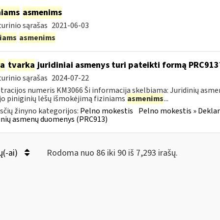
niams
asmenims
urinio sąrašas
2021-06-03
niams
asmenims
ia
tvarka
juridiniai asmenys turi pateikti formą PRC913
urinio sąrašas
2024-07-22
tracijos numeris KM3066 Ši informacija skelbiama: Juridinių asm
jo piniginių lėšų išmokėjimą fiziniams
asmenims
...
čių žinyno kategorijos:
Pelno mokestis
Pelno mokestis » Dekla
dinių asmenų duomenys (PRC913)
ų(-ai)
Rodoma nuo 86 iki 90 iš 7,293 irašų.