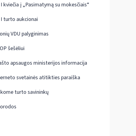
I kviečia į „Pasimatymą su mokesčiais“
I turto aukcionai
onių VDU palyginimas
OP šešėliui
ašto apsaugos ministerijos informacija
terneto svetainės atitikties paraiška
škome turto savininkų
orodos