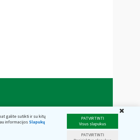
Uždar
t galite sutikti ir su kitų
PATVIRTINTI
iau informacijos
Slapukų
Visus slapukus
PATVIRTINTI