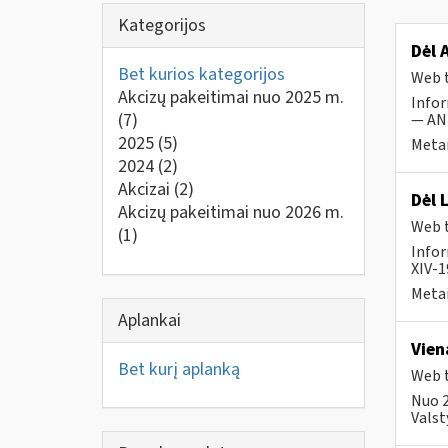
Kategorijos
Dėl 
Bet kurios kategorijos
Web t
Akcizų pakeitimai nuo 2025 m.
Infor
(7)
— ANK
2025
(5)
Metai
2024
(2)
Akcizai
(2)
Dėl 
Akcizų pakeitimai nuo 2026 m.
Web t
(1)
Infor
XIV-1
Metai
Aplankai
Vien
Bet kurį aplanką
Web t
Nuo 2
Valst