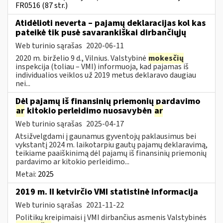
FR0516 (87 str.)
Atidėlioti neverta – pajamų deklaracijas kol kas
pateikė tik pusė savarankiškai dirbančiųjų
Web turinio sąrašas
2020-06-11
2020 m. birželio 9 d., Vilnius. Valstybinė
mokesčių
inspekcija (toliau – VMI) informuoja, kad pajamas iš
individualios veiklos už 2019 metus deklaravo daugiau
nei...
Dėl pajamų iš finansinių priemonių pardavimo
ar
kitokio perleidimo nuosavybėn
ar
Web turinio sąrašas
2025-04-17
Atsižvelgdami į gaunamus gyventojų paklausimus bei
vykstantį 2024 m. laikotarpiu gautų pajamų deklaravimą,
teikiame paaiškinimą dėl pajamų iš finansinių priemonių
pardavimo ar kitokio perleidimo...
Metai:
2025
2019 m. II ketvirčio VMI statistinė informacija
Web turinio sąrašas
2021-11-22
Politikų kreipimaisi į VMI dirbančius asmenis Valstybinės