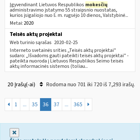
Įgyvendinant Lietuvos Respublikos
mokesčių
administravimo įstatymo 55 straipsnio nuostatas,
kurios įsigaliojo nuo š. m. rugsėjo 10 dienos, Valstybinė...
Metai:
2020
Teisės aktų projektai
Web turinio sąrašas
2020-02-25
Interneto svetainės srities „Teisės aktų projektai"
sudaro: „Išvadoms gauti pateikti teisės aktų projektai" -
pateikta nuoroda į Lietuvos Respublikos Seimo teisės
aktų informacinės sistemos (toliau...
20 Įrašų(-ai)
Rodoma nuo 701 iki 720 iš 7,293 irašų.
1
...
35
36
37
...
365
Uždaryti