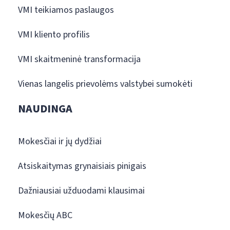
VMI teikiamos paslaugos
VMI kliento profilis
VMI skaitmeninė transformacija
Vienas langelis prievolėms valstybei sumokėti
NAUDINGA
Mokesčiai ir jų dydžiai
Atsiskaitymas grynaisiais pinigais
Dažniausiai užduodami klausimai
Mokesčių ABC