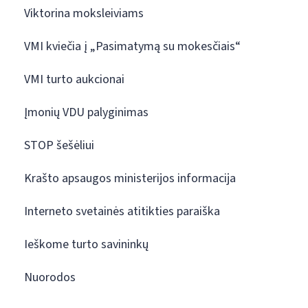
Viktorina moksleiviams
VMI kviečia į „Pasimatymą su mokesčiais“
VMI turto aukcionai
Įmonių VDU palyginimas
STOP šešėliui
Krašto apsaugos ministerijos informacija
Interneto svetainės atitikties paraiška
Ieškome turto savininkų
Nuorodos