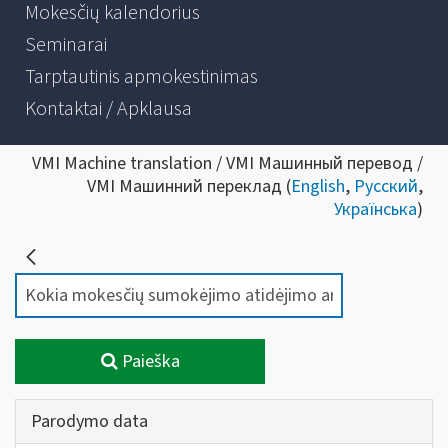
Mokesčių kalendorius
Seminarai
Tarptautinis apmokestinimas
Kontaktai / Apklausa
VMI Machine translation / VMI Машинный перевод /
VMI Машинний переклад (
English
,
Русский
,
Українська
)
Paieška
Parodymo data