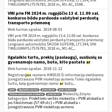
Lengvasis automobilis ŠKODA SUPERB, LTC394, VIN:
TMBJG9NP5J7576783, 2018 m., M1-AC, 1598...
VMI prie FM 2024 m. rugpjūčio 13 d. 11.00 val.
konkurso būdu parduoda valstybei perduotą
transporto priemonę
Web turinio sąrašas
2024-08-01
VMI prie FM 2024 m. rugpjūčio 13 d. 11.00 val. konkurso
būdu parduoda valstybei perduotą transporto priemonę:
Lengvasis automobilis ŠKODA SUPERB, LTC394, VIN:
TMBJG9NP5J7576783, 2018 m., M1-AC,...
ilgalaikio turto, prekių (paslaugų), susijusių su
gyvenamojo namo, buto, kito pastato
ar
Web turinio sąrašas
2018-11-22
Registraci
jos
numeris KM0535 Ši informacija skelbiama:
Įsiregistravusio PVM mokėtoju asmens Tokio ilgalaikio
turto, kaip gyvenamojo namo
ar
buto,...
pvm
ilgalaikis turtas
pvmį 58 str
pvm atskaita
Mokesčių žinyno
fizinio asmens pvm atskaita
pvmį 61 str
kategorijos:
Pridėtinės vertės mokestis » PVM atskaita ir
jos tikslinimas (57-69 str.) » PVM atskaita »
Įsiregistravusio PVM mokėtoju asmens