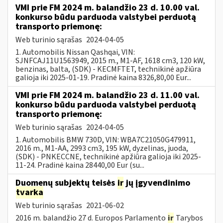
VMI prie FM 2024 m. balandžio 23 d. 10.00 val.
konkurso būdu parduoda valstybei perduotą
transporto priemonę:
Web turinio sąrašas
2024-04-05
1. Automobilis Nissan Qashqai, VIN:
SJNFCAJ11U1563949, 2015 m., M1-AF, 1618 cm3, 120 kW,
benzinas, balta, (SDK) - KECMFTET, technikinė apžiūra
galioja iki 2025-01-19. Pradinė kaina 8326,80,00 Eur...
VMI prie FM 2024 m. balandžio 23 d. 11.00 val.
konkurso būdu parduoda valstybei perduotą
transporto priemonę:
Web turinio sąrašas
2024-04-05
1. Automobilis BMW 730D, VIN: WBA7C21050G479911,
2016 m., M1-AA, 2993 cm3, 195 kW, dyzelinas, juoda,
(SDK) - PNKECCNE, technikinė apžiūra galioja iki 2025-
11-24. Pradinė kaina 28440,00 Eur (su...
Duomenų subjektų teisės
ir
jų įgyvendinimo
tvarka
Web turinio sąrašas
2021-06-02
2016 m. balandžio 27 d. Europos Parlamento
ir
Tarybos