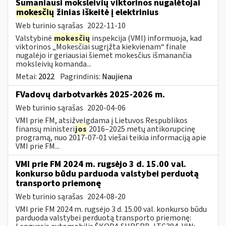
Sumaniausi moksleivių viktorinos nugalėtojai
mokesčių
žinias iškeitė į elektrinius
Web turinio sąrašas
2022-11-10
Valstybinė
mokesčių
inspekcija (VMI) informuoja, kad
viktorinos „Mokesčiai sugrįžta kiekvienam“ finale
nugalėjo ir geriausiai šiemet mokesčius išmanančia
moksleivių komanda...
Metai:
2022
Pagrindinis:
Naujiena
FVadovų darbotvarkės 2025-2026 m.
Web turinio sąrašas
2020-04-06
VMI prie FM, atsižvelgdama į Lietuvos Respublikos
finansų ministeri
jos
2016–2025 metų antikorupcinę
programą, nuo 2017-07-01 viešai teikia informaciją apie
VMI prie FM...
VMI prie FM 2024 m. rugsėjo 3 d. 15.00 val.
konkurso būdu parduoda valstybei perduotą
transporto priemonę
Web turinio sąrašas
2024-08-20
VMI prie FM 2024 m. rugsėjo 3 d. 15.00 val. konkurso būdu
parduoda valstybei perduotą transporto priemonę: