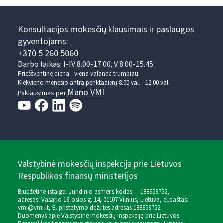
Konsultacijos mokesčių klausimais ir paslaugos
gyventojams:
+370 5 260 5060
Darbo laikas: I-IV 8.00-17.00, V 8.00-15.45.
Prieššventinę dieną - viena valanda trumpiau.
Kiekvieno mėnesio antrą penktadienį 8.00 val. - 12.00 val.
Mano VMI
Paklausimas per
Valstybinė mokesčių inspekcija prie Lietuvos
Respublikos finansų ministerijos
Biudžetinė įstaiga. Juridinio asmens kodas — 188659752,
adresas: Vasario 16-osios g. 14, 01107 Vilnius, Lietuva, el.paštas:
vmi@vmi.lt
, E. pristatymo dėžutės adresas 188659752
Duomenys apie Valstybinę mokesčių inspekciją prie Lietuvos