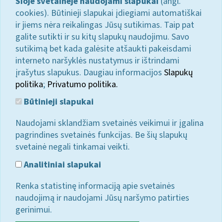
Šioje svetainėje naudojami slapukai
(angl.
cookies). Būtinieji slapukai įdiegiami automatiškai
ir jiems nėra reikalingas Jūsų sutikimas. Taip pat
galite sutikti ir su kitų slapukų naudojimu. Savo
sutikimą bet kada galėsite atšaukti pakeisdami
interneto naršyklės nustatymus ir ištrindami
įrašytus slapukus. Daugiau informacijos
Slapukų
politika
;
Privatumo politika.
Būtinieji slapukai
Naudojami sklandžiam svetainės veikimui ir įgalina
pagrindines svetainės funkcijas. Be šių slapukų
svetainė negali tinkamai veikti.
Analitiniai slapukai
Renka statistinę informaciją apie svetainės
naudojimą ir naudojami Jūsų naršymo patirties
gerinimui.