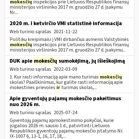
mokesčių
inspekcijos prie Lietuvos Respublikos finansų
ministerijos viršininko 2017 m. gruodžio 27 d. įsakymu
Nr....
2020 m. I ketvirčio VMI statistinė informacija
Web turinio sąrašas
2021-11-22
Politikų kreipimaisi į VMI dirbančius asmenis Valstybinės
mokesčių
inspekcijos prie Lietuvos Respublikos finansų
ministerijos viršininko 2017 m. gruodžio 27 d. įsakymu...
DUK apie
mokesčių
sumokėjimą, jų išieškojimą
Web turinio sąrašas
2022-03-09
1. Kur rasti informaciją apie mano turimas
mokesčių
skolas? Paaiškinimus, kur galite rasti informaciją apie
mokestines prievoles
ir
turimas skolas,...
Apie gyventojų pajamų mokesčio pakeitimus
nuo 2026 m.
Web turinio sąrašas
2025-07-24
Gyventojų pajamų apmokestinimo pokyčiai, kurie
įsigalios 2026 m. sausio 1 d., patvirtinti Lietuvos
Respublikos gyventojų pajamų mokesčio įstatymo Nr.
IX-1007 6, 13-1, 16, 17, 18,...