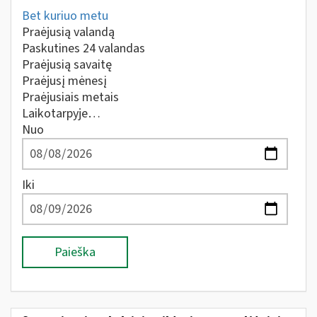
Bet kuriuo metu
Praėjusią valandą
Paskutines 24 valandas
Praėjusią savaitę
Praėjusį mėnesį
Praėjusiais metais
Laikotarpyje…
Nuo
Iki
Paieška