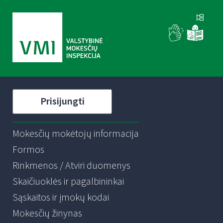
Prisijungti
Mokesčių mokėtojų informacija
Formos
Rinkmenos / Atviri duomenys
Skaičiuoklės ir pagalbininkai
Sąskaitos ir įmokų kodai
Mokesčių žinynas