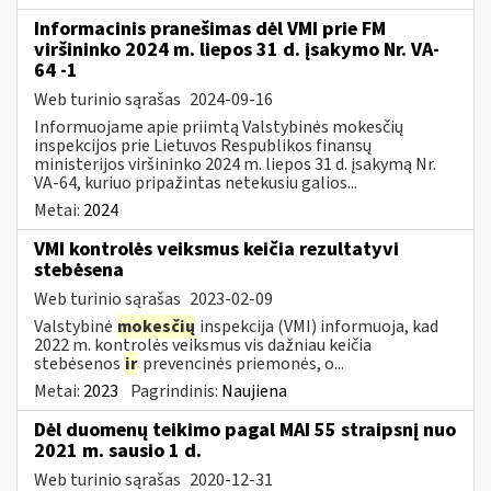
Informacinis pranešimas dėl VMI prie FM
viršininko 2024 m. liepos 31 d. įsakymo Nr. VA-
64 -1
Web turinio sąrašas
2024-09-16
Informuojame apie priimtą Valstybinės mokesčių
inspekcijos prie Lietuvos Respublikos finansų
ministerijos viršininko 2024 m. liepos 31 d. įsakymą Nr.
VA-64, kuriuo pripažintas netekusiu galios...
Metai:
2024
VMI kontrolės veiksmus keičia rezultatyvi
stebėsena
Web turinio sąrašas
2023-02-09
Valstybinė
mokesčių
inspekcija (VMI) informuoja, kad
2022 m. kontrolės veiksmus vis dažniau keičia
stebėsenos
ir
prevencinės priemonės, o...
Metai:
2023
Pagrindinis:
Naujiena
Dėl duomenų teikimo pagal MAI 55 straipsnį nuo
2021 m. sausio 1 d.
Web turinio sąrašas
2020-12-31