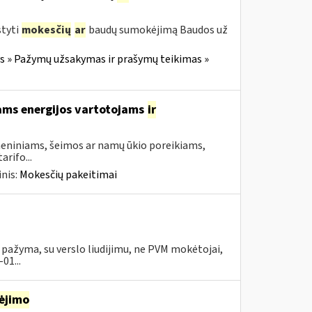
styti
mokesčių
ar
baudų sumokėjimą Baudos už
 » Pažymų užsakymas ir prašymų teikimas »
ams energijos vartotojams
ir
asmeniniams, šeimos ar namų ūkio poreikiams,
rifo...
nis:
Mokesčių pakeitimai
su pažyma, su verslo liudijimu, ne PVM mokėtojai,
01...
ėjimo