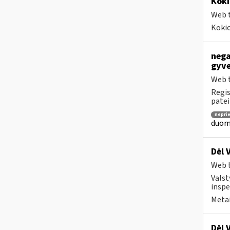
Koki
Web t
Kokio
nega
gyve
Web t
Regis
patei
nepri
duome
Dėl 
Web t
Valst
inspe
Metai
Dėl 