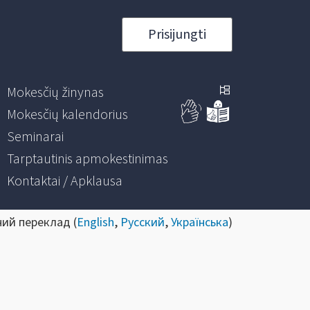
Prisijungti
Mokesčių žinynas
Mokesčių kalendorius
Seminarai
Tarptautinis apmokestinimas
Kontaktai / Apklausa
ний переклад (
English
,
Русский
,
Українська
)