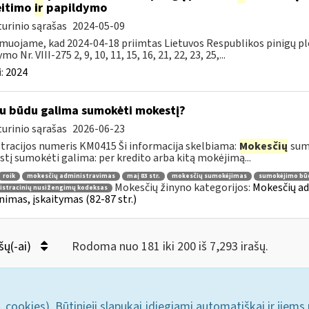
eitimo
ir
papildymo
urinio sąrašas
2024-05-09
muojame, kad 2024-04-18 priimtas Lietuvos Respublikos pinigų pl
mo Nr. VIII-275 2, 9, 10, 11, 15, 16, 21, 22, 23, 25,...
:
2024
u būdu galima sumokėti mokestį?
urinio sąrašas
2026-06-23
tracijos numeris KM0415 Ši informacija skelbiama:
Mokesčių
sumo
tį sumokėti galima: per kredito arba kitą mokėjimą...
roik
mokesčių administravimas
maį 83 str.
mokesčių sumokėjimas
sumokėjimo bū
Mokesčių žinyno kategorijos:
Mokesčių ad
istracinių nusižengimų kodeksas
nimas, įskaitymas (82-87 str.)
šų(-ai)
Rodoma nuo 181 iki 200 iš 7,293 irašų.
. cookies). Būtinieji slapukai įdiegiami automatiškai ir jiems