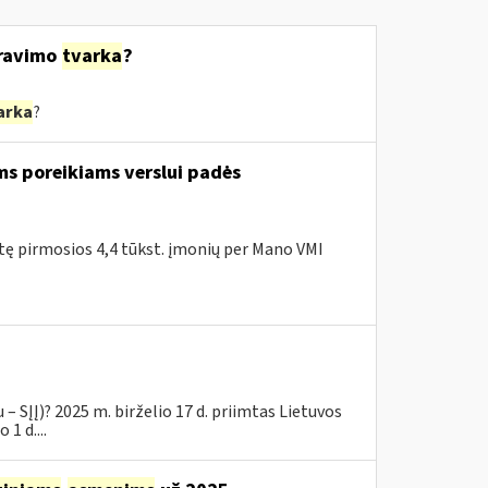
ravimo
tvarka
?
arka
?
ms poreikiams verslui padės
itę pirmosios 4,4 tūkst. įmonių per Mano VMI
– SĮĮ)? 2025 m. birželio 17 d. priimtas Lietuvos
1 d....