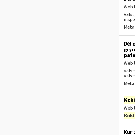
Web t
Valst
inspe
Metai
Dėl 
gryn
pate
Web t
Valst
Valst
Metai
Kok
Web t
Koki
Kuri