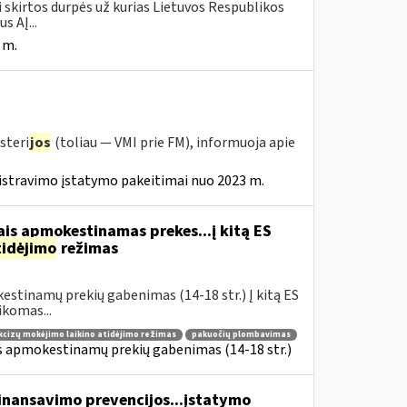
i skirtos durpės už kurias Lietuvos Respublikos
s AĮ...
 m.
steri
jos
(toliau — VMI prie FM), informuoja apie
istravimo įstatymo pakeitimai nuo 2023 m.
is apmokestinamas prekes...į kitą ES
tidėjimo
režimas
estinamų prekių gabenimas (14-18 str.) Į kitą ES
komas...
kcizų mokėjimo laikino atidėjimo režimas
pakuočių plombavimas
is apmokestinamų prekių gabenimas (14-18 str.)
finansavimo prevencijos...įstatymo