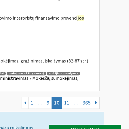
ovimo ir teroristų finansavimo prevenci
jos
kėjimas, grąžinimas, įskaitymas (82-87 str.)
dai
mokėjimas už kitą asmenį
mokėjimo nurodymas
ministravimas » Mokesčių sumokėjimas,
1
...
9
10
11
...
365
 nėra reikalingas