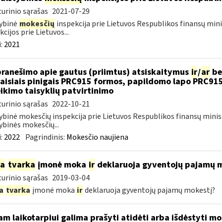
urinio sąrašas
2021-07-29
ybinė
mokesčių
inspekcija prie Lietuvos Respublikos finansų mini
kcijos prie Lietuvos...
:
2021
pranešimo apie gautus (priimtus) atsiskaitymus
ir
/
ar
be
aisiais pinigais PRC915 formos, papildomo lapo PRC91
ikimo taisyklių patvirtinimo
urinio sąrašas
2022-10-21
ybinė mokesčių inspekcija prie Lietuvos Respublikos finansų minis
ybinės mokesčių...
:
2022
Pagrindinis:
Mokesčio naujiena
ia
tvarka
įmonė moka
ir
deklaruoja gyventojų pajamų 
urinio sąrašas
2019-03-04
a
tvarka
įmonė moka
ir
deklaruoja gyventojų pajamų mokestį?
am laikotarpiui galima prašyti atidėti arba išdėstyti 