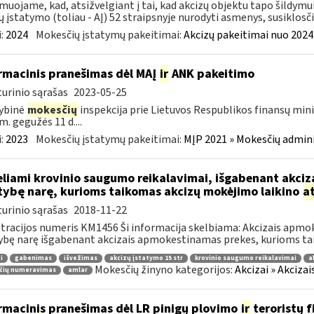
muojame, kad, atsižvelgiant į tai, kad akcizų objektu tapo šildymu
ų įstatymo (toliau - AĮ) 52 straipsnyje nurodyti asmenys, susiklosčiu
:
2024
Mokesčių įstatymų pakeitimai:
Akcizų pakeitimai nuo 2024
rmacinis pranešimas dėl MAĮ
ir
ANK pakeitimo
urinio sąrašas
2023-05-25
ybinė
mokesčių
inspekcija prie Lietuvos Respublikos finansų mini
m. gegužės 11 d....
:
2023
Mokesčių įstatymų pakeitimai:
MĮP 2021 » Mokesčių admin
liami krovinio saugumo reikalavimai, išgabenant akciza
tybę narę, kurioms taikomas akcizų mokėjimo laikino
a
urinio sąrašas
2018-11-22
tracijos numeris KM1456 Ši informacija skelbiama: Akcizais apmok
ybę narę išgabenant akcizais apmokestinamas prekes, kurioms tai
i
gabenimas
išvežimas
akcizų įstatymo 15 str
krovinio saugumo reikalavimai
a
Mokesčių žinyno kategorijos:
Akcizai » Akciza
čių numeravimas
amlar
rmacinis pranešimas dėl LR pinigų plovimo
ir
teroristų 