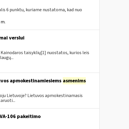
dalis 6 punktu, kuriame nustatoma, kad nuo
 m.
mai verslui
Kainodaros taisyklių[1] nuostatos, kurios leis
augų...
etuvos apmokestinamiesiems
asmenims
oju Lietuvoje? Lietuvos apmokestinamasis
ruoti...
. VA-106 pakeitimo