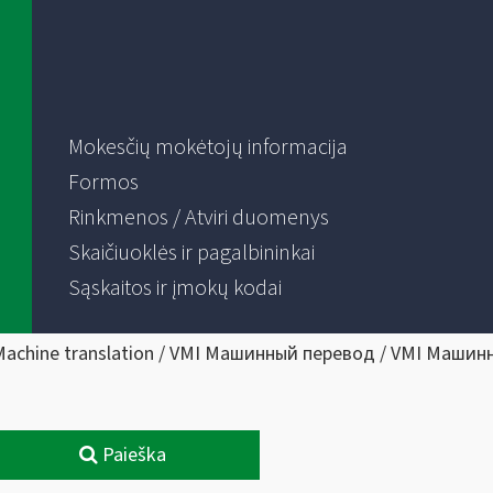
Mokesčių mokėtojų informacija
Formos
Rinkmenos / Atviri duomenys
Skaičiuoklės ir pagalbininkai
Sąskaitos ir įmokų kodai
Machine translation / VMI Машинный перевод / VMI Машин
Paieška