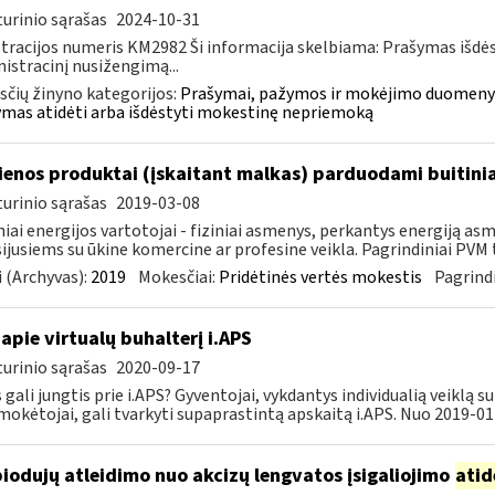
urinio sąrašas
2024-10-31
tracijos numeris KM2982 Ši informacija skelbiama: Prašymas išdė
istracinį nusižengimą...
čių žinyno kategorijos:
Prašymai, pažymos ir mokėjimo duomenys
mas atidėti arba išdėstyti mokestinę nepriemoką
enos produktai (įskaitant malkas) parduodami buitini
urinio sąrašas
2019-03-08
niai energijos vartotojai - fiziniai asmenys, perkantys energiją 
ijusiems su ūkine komercine ar profesine veikla. Pagrindiniai PVM ta
 (Archyvas):
2019
Mokesčiai:
Pridėtinės vertės mokestis
Pagrindi
apie virtualų buhalterį i.APS
urinio sąrašas
2020-09-17
s gali jungtis prie i.APS? Gyventojai, vykdantys individualią veiklą 
okėtojai, gali tvarkyti supaprastintą apskaitą i.APS. Nuo 2019-01-
biodujų atleidimo nuo akcizų lengvatos įsigaliojimo
atid