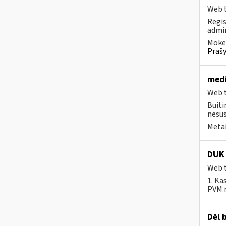
Web t
Regis
admin
Mokes
Prašy
medi
Web t
Buiti
nesus
Metai
DUK 
Web t
1. Ka
PVM m
Dėl 