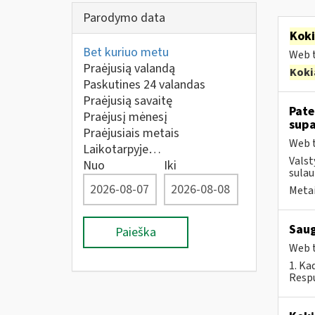
Parodymo data
Kok
Bet kuriuo metu
Web t
Praėjusią valandą
Koki
Paskutines 24 valandas
Praėjusią savaitę
Pate
Praėjusį mėnesį
supa
Praėjusiais metais
Web t
Laikotarpyje…
Valst
Nuo
Iki
sulau
Metai
Saug
Paieška
Web t
1. Ka
Respu