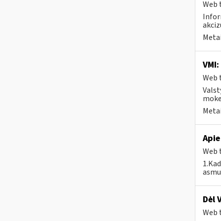
Web t
Infor
akciz
Metai
VMI:
Web t
Valst
mokes
Metai
Apie
Web t
1.Kad
asmuo
Dėl 
Web t