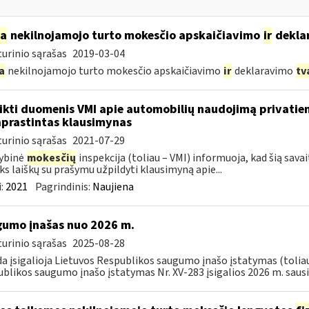
ia
nekilnojamojo turto mokesčio apskaičiavimo
ir
dekla
urinio sąrašas
2019-03-04
a
nekilnojamojo turto mokesčio apskaičiavimo
ir
deklaravimo
tv
ikti duomenis VMI apie automobilių naudojimą privatie
prastintas klausimynas
urinio sąrašas
2021-07-29
ybinė
mokesčių
inspekcija (toliau – VMI) informuoja, kad šią sava
ks laiškų su prašymu užpildyti klausimyną apie...
:
2021
Pagrindinis:
Naujiena
umo įnašas nuo 2026 m.
urinio sąrašas
2025-08-28
da įsigalioja Lietuvos Respublikos saugumo įnašo įstatymas (toliau 
blikos saugumo įnašo įstatymas Nr. XV-283 įsigalios 2026 m. sausio 