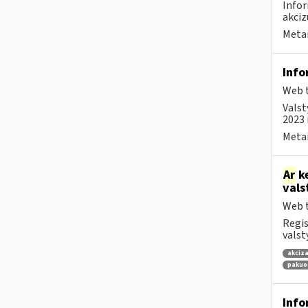
Infor
akciz
Metai
Info
Web t
Valst
2023 
Metai
Ar
ke
vals
Web t
Regis
valst
akciza
pakuo
Info