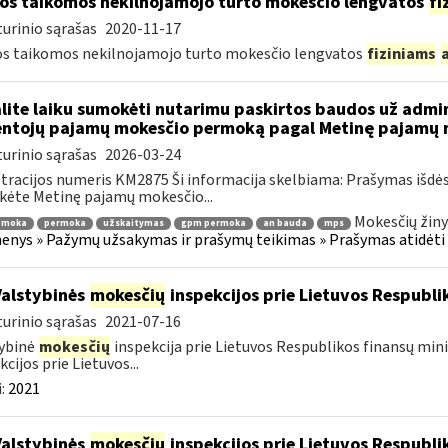
os taikomos nekilnojamojo turto mokesčio lengvatos
fi
urinio sąrašas
2020-11-17
s taikomos nekilnojamojo turto mokesčio lengvatos
fiziniams
lite laiku sumokėti nutarimu paskirtos baudos už admi
ntojų pajamų mokesčio permoką pagal Metinę pajamų m
urinio sąrašas
2026-03-24
tracijos numeris KM2875 Ši informacija skelbiama: Prašymas išdė
kėte Metinę pajamų mokesčio...
Mokesčių žiny
emoka
permoka
užskaitymas
gpm permoka
an bauda
mps
nys » Pažymų užsakymas ir prašymų teikimas » Prašymas atidėti
Valstybinės
mokesčių
inspekcijos prie Lietuvos Respublik
urinio sąrašas
2021-07-16
ybinė
mokesčių
inspekcija prie Lietuvos Respublikos finansų mini
kcijos prie Lietuvos...
:
2021
Valstybinės
mokesčių
inspekcijos prie Lietuvos Respublik