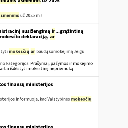
ziniams
asmenims
už 2025
asmenims
už 2025 m.?
nistracinį nusižengimą
ir
...grąžintiną
okesčio deklaraciją,
ar
styti
mokesčių
ar
baudų sumokėjimą Jeigu
no kategorijos:
Prašymai, pažymos ir mokėjimo
 arba išdėstyti mokestinę nepriemoką
os finansų ministerijos
sterijos informuoja, kad Valstybinės
mokesčių
os finansų ministerijos