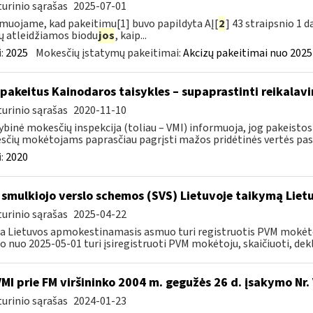
urinio sąrašas
2025-07-01
muojame, kad pakeitimu[1] buvo papildyta AĮ[
2
] 43 straipsnio 1 
ų atleidžiamos biodu
jos
, kaip...
:
2025
Mokesčių įstatymų pakeitimai:
Akcizų pakeitimai nuo 2025
 pakeitus Kainodaros taisykles – supaprastinti reikalavi
urinio sąrašas
2020-11-10
ybinė mokesčių inspekcija (toliau – VMI) informuoja, jog pakeistos 
čių mokėtojams paprasčiau pagrįsti mažos pridėtinės vertės pasl
:
2020
 smulkiojo verslo schemos (SVS) Lietuvoje taikymą Li
urinio sąrašas
2025-04-22
a Lietuvos apmokestinamasis asmuo turi registruotis PVM mokėt
 nuo 2025-05-01 turi įsiregistruoti PVM mokėtoju, skaičiuoti, dekla
VMI prie FM viršininko 2004 m. gegužės 26 d. įsakymo Nr
urinio sąrašas
2024-01-23