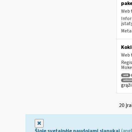
pak
Web t
Infor
įstaty
Metai
Koki
Web t
Regis
Mokes
ank
admin
grąži
20 Įra
Uždaryti
Šioje svetainėje naudojami slapukai
(angl