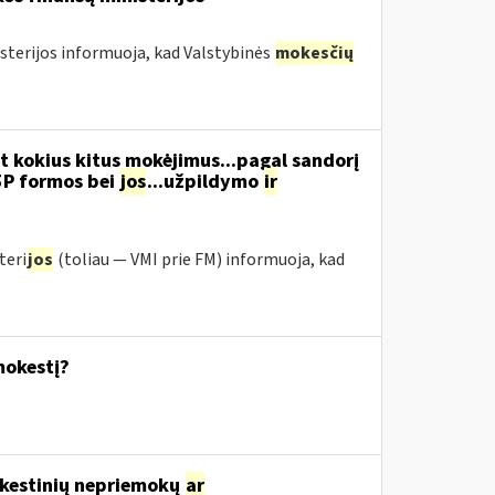
sterijos informuoja, kad Valstybinės
mokesčių
t kokius kitus mokėjimus...pagal sandorį
5P formos bei
jos
...užpildymo
ir
teri
jos
(toliau ― VMI prie FM) informuoja, kad
mokestį?
mokestinių nepriemokų
ar