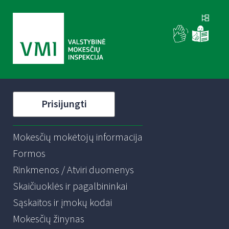
Prisijungti
Mokesčių mokėtojų informacija
Formos
Rinkmenos / Atviri duomenys
Skaičiuoklės ir pagalbininkai
Sąskaitos ir įmokų kodai
Mokesčių žinynas