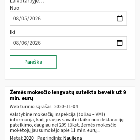
Laikotarpyje…
Nuo
Iki
Paieška
Žemės mokesčio lengvatų suteikta beveik už 9
mln. eurų
Web turinio sąrašas
2020-11-04
Valstybinė mokesčių inspekcija (toliau – VMI)
informuoja, kad, praėjus savaitei laiko nuo deklaracijų
pateikimo, daugiau nei 209 tūkst. žemės mokesčio
mokėtojų jau sumokėjo apie 11 mln. eurų....
Metai:
2020
Pagrindinis:
Naujiena