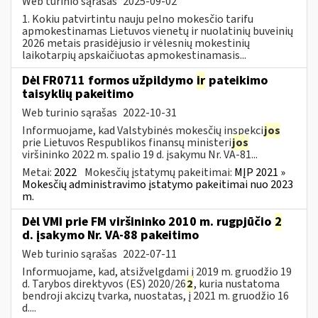
Web turinio sąrašas
2025-09-02
1. Kokiu patvirtintu nauju pelno mokesčio tarifu
apmokestinamas Lietuvos vienetų ir nuolatinių buveinių
2026 metais prasidėjusio ir vėlesnių mokestinių
laikotarpių apskaičiuotas apmokestinamasis...
Dėl FR0711 formos užpildymo
ir
pateikimo
taisyklių pakeitimo
Web turinio sąrašas
2022-10-31
Informuojame, kad Valstybinės mokesčių inspekci
jos
prie Lietuvos Respublikos finansų ministeri
jos
viršininko 2022 m. spalio 19 d. įsakymu Nr. VA-81...
Metai:
2022
Mokesčių įstatymų pakeitimai:
MĮP 2021 »
Mokesčių administravimo įstatymo pakeitimai nuo 2023
m.
Dėl VMI prie FM viršininko 2010 m. rugpjūčio
2
d. įsakymo Nr. VA-88 pakeitimo
Web turinio sąrašas
2022-07-11
Informuojame, kad, atsižvelgdami į 2019 m. gruodžio 19
d. Tarybos direktyvos (ES) 2020/26
2
, kuria nustatoma
bendroji akcizų tvarka, nuostatas, į 2021 m. gruodžio 16
d....