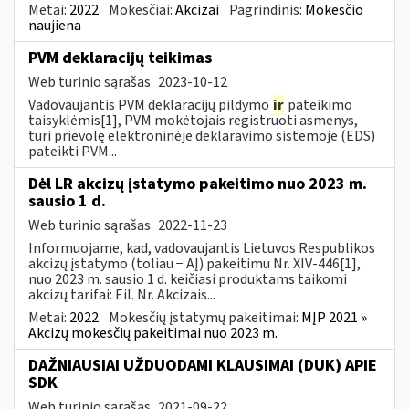
Metai:
2022
Mokesčiai:
Akcizai
Pagrindinis:
Mokesčio
naujiena
PVM deklaracijų teikimas
Web turinio sąrašas
2023-10-12
Vadovaujantis PVM deklaracijų pildymo
ir
pateikimo
taisyklėmis[1], PVM mokėtojais registruoti asmenys,
turi prievolę elektroninėje deklaravimo sistemoje (EDS)
pateikti PVM...
Dėl LR akcizų įstatymo pakeitimo nuo 2023 m.
sausio 1 d.
Web turinio sąrašas
2022-11-23
Informuojame, kad, vadovaujantis Lietuvos Respublikos
akcizų įstatymo (toliau − AĮ) pakeitimu Nr. XIV-446[1],
nuo 2023 m. sausio 1 d. keičiasi produktams taikomi
akcizų tarifai: Eil. Nr. Akcizais...
Metai:
2022
Mokesčių įstatymų pakeitimai:
MĮP 2021 »
Akcizų mokesčių pakeitimai nuo 2023 m.
DAŽNIAUSIAI UŽDUODAMI KLAUSIMAI (DUK) APIE
SDK
Web turinio sąrašas
2021-09-22