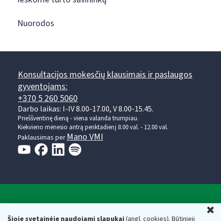
Nuorodos
Konsultacijos mokesčių klausimais ir paslaugos
gyventojams:
+370 5 260 5060
Darbo laikas: I-IV 8.00-17.00, V 8.00-15.45.
Prieššventinę dieną - viena valanda trumpiau.
Kiekvieno mėnesio antrą penktadienį 8.00 val. - 12.00 val.
Mano VMI
Paklausimas per
Valstybinė mokesčių inspekcija prie Lietuvos
U
Respublikos finansų ministerijos
Šioje svetainėje naudojami slapukai
(angl. cookies). Būtinieji