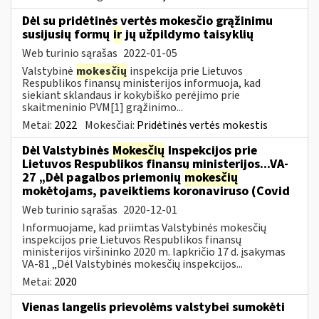
Dėl su pridėtinės vertės mokesčio grąžinimu
susijusių formų
ir
jų užpildymo taisyklių
Web turinio sąrašas
2022-01-05
Valstybinė
mokesčių
inspekcija prie Lietuvos
Respublikos finansų ministerijos informuoja, kad
siekiant sklandaus ir kokybiško perėjimo prie
skaitmeninio PVM[1] grąžinimo...
Metai:
2022
Mokesčiai:
Pridėtinės vertės mokestis
Dėl Valstybinės
Mokesčių
Inspekcijos prie
Lietuvos Respublikos finansų ministerijos...VA-
27 „Dėl pagalbos priemonių
mokesčių
mokėtojams, paveiktiems koronaviruso (Covid
Web turinio sąrašas
2020-12-01
Informuojame, kad priimtas Valstybinės mokesčių
inspekcijos prie Lietuvos Respublikos finansų
ministerijos viršininko 2020 m. lapkričio 17 d. įsakymas
VA-81 „Dėl Valstybinės mokesčių inspekcijos...
Metai:
2020
Vienas langelis prievolėms valstybei sumokėti