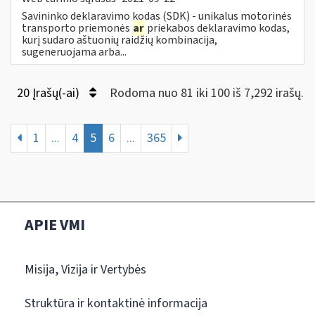
Savininko deklaravimo kodas (SDK) - unikalus motorinės
transporto priemonės
ar
priekabos deklaravimo kodas,
kurį sudaro aštuonių raidžių kombinacija,
sugeneruojama arba...
20 Įrašų(-ai)
Rodoma nuo 81 iki 100 iš 7,292 irašų.
1
...
4
5
6
...
365
APIE VMI
Misija, Vizija ir Vertybės
Struktūra ir kontaktinė informacija