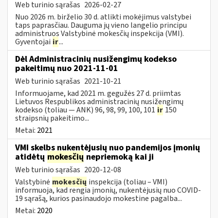
Web turinio sąrašas
2026-02-27
Nuo 2026 m. birželio 30 d. atlikti mokėjimus valstybei
taps paprasčiau. Dauguma jų vieno langelio principu
administruos Valstybinė mokesčių inspekcija (VMI).
Gyventojai
ir
...
Dėl Administracinių nusižengimų kodekso
pakeitimų nuo 2021-11-01
Web turinio sąrašas
2021-10-21
Informuojame, kad 2021 m. gegužės 27 d. priimtas
Lietuvos Respublikos administracinių nusižengimų
kodekso (toliau — ANK) 96, 98, 99, 100, 101
ir
150
straipsnių pakeitimo...
Metai:
2021
VMI skelbs nukentėjusių nuo pandemijos įmonių
atidėtų
mokesčių
nepriemoką kai ji
Web turinio sąrašas
2020-12-08
Valstybinė
mokesčių
inspekcija (toliau – VMI)
informuoja, kad rengia įmonių, nukentėjusių nuo COVID-
19 sąrašą, kurios pasinaudojo mokestine pagalba...
Metai:
2020