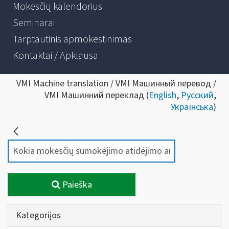
Mokesčių kalendorius
Seminarai
Tarptautinis apmokestinimas
Kontaktai / Apklausa
VMI Machine translation / VMI Машинный перевод /
VMI Машинний переклад (
English
,
Русский
,
Українська
)
Paieška
Kategorijos