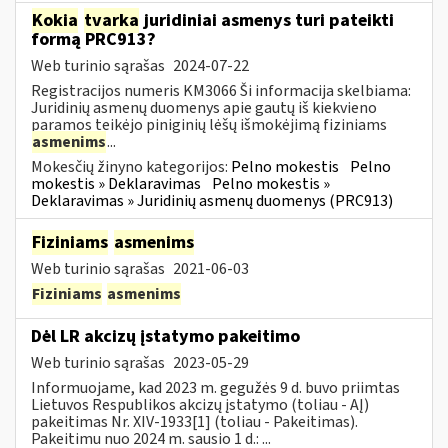
Kokia
tvarka
juridiniai asmenys turi pateikti
formą PRC913?
Web turinio sąrašas
2024-07-22
Registracijos numeris KM3066 Ši informacija skelbiama:
Juridinių asmenų duomenys apie gautų iš kiekvieno
paramos teikėjo piniginių lėšų išmokėjimą fiziniams
asmenims
...
Mokesčių žinyno kategorijos:
Pelno mokestis
Pelno
mokestis » Deklaravimas
Pelno mokestis »
Deklaravimas » Juridinių asmenų duomenys (PRC913)
Fiziniams
asmenims
Web turinio sąrašas
2021-06-03
Fiziniams
asmenims
Dėl LR akcizų įstatymo pakeitimo
Web turinio sąrašas
2023-05-29
Informuojame, kad 2023 m. gegužės 9 d. buvo priimtas
Lietuvos Respublikos akcizų įstatymo (toliau - AĮ)
pakeitimas Nr. XIV-1933[1] (toliau - Pakeitimas).
Pakeitimu nuo 2024 m. sausio 1 d.: ...