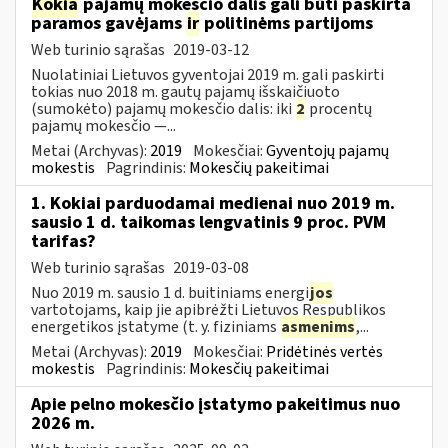
Kokia
pajamų mokesčio dalis gali būti paskirta
paramos gavėjams
ir
politinėms partijoms
Web turinio sąrašas
2019-03-12
Nuolatiniai Lietuvos gyventojai 2019 m. gali paskirti
tokias nuo 2018 m. gautų pajamų išskaičiuoto
(sumokėto) pajamų mokesčio dalis: iki
2
procentų
pajamų mokesčio —...
Metai (Archyvas):
2019
Mokesčiai:
Gyventojų pajamų
mokestis
Pagrindinis:
Mokesčių pakeitimai
1. Kokiai parduodamai medienai nuo 2019 m.
sausio 1 d. taikomas lengvatinis 9 proc. PVM
tarifas?
Web turinio sąrašas
2019-03-08
Nuo 2019 m. sausio 1 d. buitiniams energi
jos
vartotojams, kaip jie apibrėžti Lietuvos Respublikos
energetikos įstatyme (t. y. fiziniams
asmenims
,...
Metai (Archyvas):
2019
Mokesčiai:
Pridėtinės vertės
mokestis
Pagrindinis:
Mokesčių pakeitimai
Apie pelno mokesčio įstatymo pakeitimus nuo
2026 m.