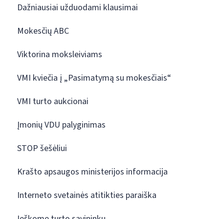
Dažniausiai užduodami klausimai
Mokesčių ABC
Viktorina moksleiviams
VMI kviečia į „Pasimatymą su mokesčiais“
VMI turto aukcionai
Įmonių VDU palyginimas
STOP šešėliui
Krašto apsaugos ministerijos informacija
Interneto svetainės atitikties paraiška
Ieškome turto savininkų