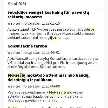
Metai:
2023
Subsidijos energetikos kainų itin paveiktų
sektorių įmonėms
Web turinio sąrašas
2022-11-15
Atsižvelgiant į LR Vyriausybės nustatytus „Subsidi
jos
įmonėms, veikiančioms itin paveiktuose sektoriuose,
siekiant sušvelninti energi
jos
kainų...
Konsultacinė taryba
Web turinio sąrašas
2022-09-01
Apie Konsultacinę tarybą Konsultacinė taryba sudaryta
VMI iniciatyva
ir
vienija VMI prie FM
ir
asocijuotų verslo
struktūrų atstovus. Konsultacinės...
Mokesčių
mokėtojo atleidimas nuo baudų,
delspinigių
ir
palūkanų
Web turinio sąrašas
2020-04-09
Paslaugos pavadinimas -
Mokesčių
mokėtojo
atleidimas nuo baudų, delspinigių
ir
palūkanų.
Paslaugos gavėjai - Fiziniai
ir
...