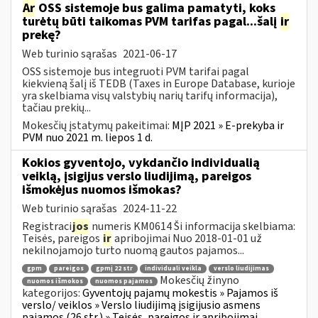
Ar
OSS sistemoje bus galima pamatyti, koks
turėtų būti taikomas PVM tarifas pagal...šalį
ir
prekę?
Web turinio sąrašas
2021-06-17
OSS sistemoje bus integruoti PVM tarifai pagal
kiekvieną šalį iš TEDB (Taxes in Europe Database, kurioje
yra skelbiama visų valstybių narių tarifų informacija),
tačiau prekių...
Mokesčių įstatymų pakeitimai:
MĮP 2021 » E-prekyba ir
PVM nuo 2021 m. liepos 1 d.
Kokios gyventojo, vykdančio individualią
veiklą, įsigijus verslo liudijimą, pareigos
išmokėjus nuomos išmokas?
Web turinio sąrašas
2024-11-22
Registraci
jos
numeris KM0614 Ši informacija skelbiama:
Teisės, pareigos
ir
apribojimai Nuo 2018-01-01 už
nekilnojamojo turto nuomą gautos pajamos...
gpm
pareigos
gpmį 22 str
individuali veikla
verslo liudijimas
Mokesčių žinyno
nuomos išmokos
nuomos pajamos
kategorijos:
Gyventojų pajamų mokestis » Pajamos iš
verslo/ veiklos » Verslo liudijimą įsigijusio asmens
pajamos (26 str.) » Teisės, pareigos ir apribojimai