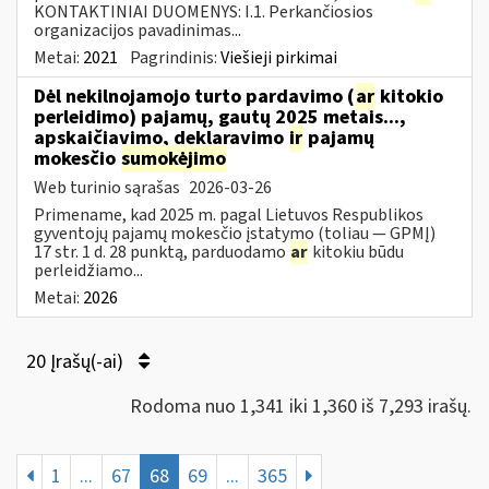
KONTAKTINIAI DUOMENYS: I.1. Perkančiosios
organizacijos pavadinimas...
Metai:
2021
Pagrindinis:
Viešieji pirkimai
Dėl nekilnojamojo turto pardavimo (
ar
kitokio
perleidimo) pajamų, gautų 2025 metais...,
apskaičiavimo, deklaravimo
ir
pajamų
mokesčio
sumokėjimo
Web turinio sąrašas
2026-03-26
Primename, kad 2025 m. pagal Lietuvos Respublikos
gyventojų pajamų mokesčio įstatymo (toliau — GPMĮ)
17 str. 1 d. 28 punktą, parduodamo
ar
kitokiu būdu
perleidžiamo...
Metai:
2026
20 Įrašų(-ai)
Rodoma nuo 1,341 iki 1,360 iš 7,293 irašų.
1
...
67
68
69
...
365