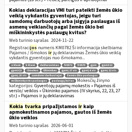
Kokias deklaracijas VMI turi pateikti žemės ūkio
veiklą vykdantis gyventojas, jeigu turi
samdomų darbuotojų arba įsigyja paslaugas iš
asmenų veikiančių pagal žemės ūkio bei
miškininkystės paslaugų kvitus?
Web turinio sąrašas
2024-11-22
Registraci
jos
numeris KM0782 Ši informacija skelbiama:
Pajamos / išmokos
ir
jų deklaravimas Žemės ūkio veiklą
vykdantis gyventojas nuo išmokamo...
a klasė
b klasė
deklaravimas
fr0572
fr0573
gpm
gpm312
gpm313
išmokos
ūkininkas
gpmį 27 str
gpmį 6 str
gpmį 22 str.
gpmį 23 str
samdomi darbuotojai
žemės ūkio paslaugos
Mokesčių žinyno
miškininkystės paslaugos
paslaugų kvitas
kategorijos:
Gyventojų pajamų mokestis » Pajamos iš
verslo/ veiklos » Ūkininko pajamos (IV skyrius, 22, 23, 27
str.) » Pajamos ir jų deklaravimas
Kokia
tvarka
pripažįstamos
ir
kaip
apmokestinamos pajamos, gautos iš žemės
ūkio veiklos
Web turinio sąrašas
2026-06-01