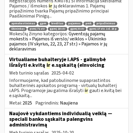
Registracijos numeris KM0781 Ši informacija skelbiama:
Pajamos / išmokos
ir
jų deklaravimas 1. Pajamų
pripažinimo tvarka Pajamų pripažinimo principai
Paaiškinimai Pinigų...
apmokestinimas
gpm
kreditas
pajamos
pmk
pripažinimas
ūkininkas
pvmį 71 str
gpmį 18 str
gpmį 8 str
gpmį 17 str. 1 d. 23 p
Mokesčių žinyno kategorijos:
Gyventojų pajamų
mokestis » Pajamos iš verslo/ veiklos » Ūkininko
pajamos (IV skyrius, 22, 23, 27 str.) » Pajamos ir jų
deklaravimas
Virtualiame buhalteryje i.APS - galimybė
išrašyti e.kvitą
ir
e.sąskaitą (eInvoicing
Web turinio sąrašas
2025-04-02
Informuojame, kad patobulinome supaprastintos
buhalterinės apskaitos programą - virtualų buhalterį
i.APS. Programoje jau galima išrašyti
ir
gauti e.kvitą bei
e.sąskaitą...
Metai:
2025
Pagrindinis:
Naujiena
Naujovė vykdantiems individualią veiklą —
speciali banko sąskaita palengvins
administravimą
Web turinio sąrašas
2025-10-20