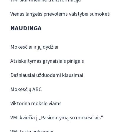
Vienas langelis prievolėms valstybei sumokėti
NAUDINGA
Mokesčiai ir jų dydžiai
Atsiskaitymas grynaisiais pinigais
Dažniausiai užduodami klausimai
Mokesčių ABC
Viktorina moksleiviams
VMI kviečia į „Pasimatymą su mokesčiais“
VMI turto aukcionai