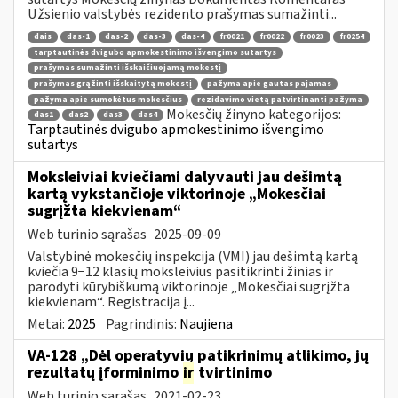
Užsienio valstybės rezidento prašymas sumažinti...
dais
das-1
das-2
das-3
das-4
fr0021
fr0022
fr0023
fr0254
tarptautinės dvigubo apmokestinimo išvengimo sutartys
prašymas sumažinti išskaičiuojamą mokestį
prašymas grąžinti išskaitytą mokestį
pažyma apie gautas pajamas
pažyma apie sumokėtus mokesčius
rezidavimo vietą patvirtinanti pažyma
Mokesčių žinyno kategorijos:
das1
das2
das3
das4
Tarptautinės dvigubo apmokestinimo išvengimo
sutartys
Moksleiviai kviečiami dalyvauti jau dešimtą
kartą vykstančioje viktorinoje „Mokesčiai
sugrįžta kiekvienam“
Web turinio sąrašas
2025-09-09
Valstybinė mokesčių inspekcija (VMI) jau dešimtą kartą
kviečia 9−12 klasių moksleivius pasitikrinti žinias ir
parodyti kūrybiškumą viktorinoje „Mokesčiai sugrįžta
kiekvienam“. Registracija į...
Metai:
2025
Pagrindinis:
Naujiena
VA-128 „Dėl operatyvių patikrinimų atlikimo, jų
rezultatų įforminimo
ir
tvirtinimo
Web turinio sąrašas
2021-02-23