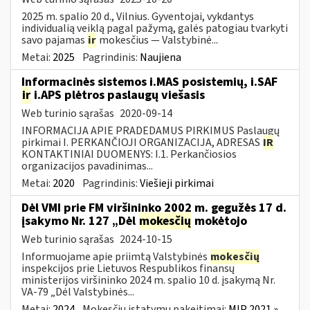
2025 m. spalio 20 d., Vilnius. Gyventojai, vykdantys
individualią veiklą pagal pažymą, galės patogiau tvarkyti
savo pajamas
ir
mokesčius — Valstybinė...
Metai:
2025
Pagrindinis:
Naujiena
Informacinės sistemos i.MAS posistemių, i.SAF
ir
i.APS plėtros paslaugų viešasis
Web turinio sąrašas
2020-09-14
INFORMACIJA APIE PRADEDAMUS PIRKIMUS Paslaugų
pirkimai I. PERKANČIOJI ORGANIZACIJA, ADRESAS
IR
KONTAKTINIAI DUOMENYS: I.1. Perkančiosios
organizacijos pavadinimas...
Metai:
2020
Pagrindinis:
Viešieji pirkimai
Dėl VMI prie FM viršininko 2002 m. gegužės 17 d.
įsakymo Nr. 127 „Dėl
mokesčių
mokėtojo
Web turinio sąrašas
2024-10-15
Informuojame apie priimtą Valstybinės
mokesčių
inspekcijos prie Lietuvos Respublikos finansų
ministerijos viršininko 2024 m. spalio 10 d. įsakymą Nr.
VA-79 „Dėl Valstybinės...
Metai:
2024
Mokesčių įstatymų pakeitimai:
MĮP 2021 »