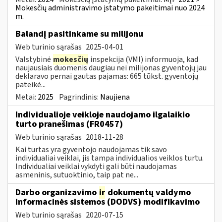
Mokesčių administravimo įstatymo pakeitimai nuo 2024
m.
Balandį pasitinkame su milijonu
Web turinio sąrašas
2025-04-01
Valstybinė
mokesčių
inspekcija (VMI) informuoja, kad
naujausiais duomenis daugiau nei milijonas gyventojų jau
deklaravo pernai gautas pajamas: 665 tūkst. gyventojų
pateikė...
Metai:
2025
Pagrindinis:
Naujiena
Individualioje veikloje naudojamo ilgalaikio
turto pranešimas (FR0457)
Web turinio sąrašas
2018-11-28
Kai turtas yra gyventojo naudojamas tik savo
individualiai veiklai, jis tampa individualios veiklos turtu.
Individualiai veiklai vykdyti gali būti naudojamas
asmeninis, sutuoktinio, taip pat ne...
Darbo organizavimo
ir
dokumentų valdymo
informacinės sistemos (DODVS) modifikavimo
Web turinio sąrašas
2020-07-15