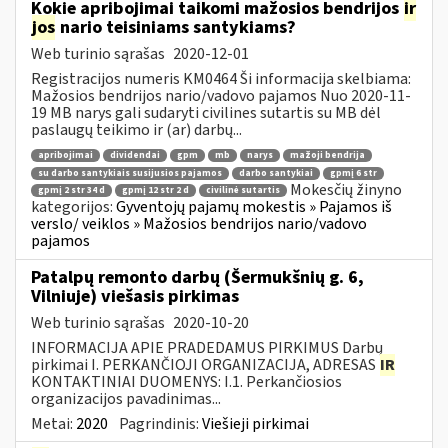
Kokie apribojimai taikomi mažosios bendrijos
ir
jos
nario teisiniams santykiams?
Web turinio sąrašas
2020-12-01
Registracijos numeris KM0464 Ši informacija skelbiama:
Mažosios bendrijos nario/vadovo pajamos Nuo 2020-11-
19 MB narys gali sudaryti civilines sutartis su MB dėl
paslaugų teikimo ir (ar) darbų...
apribojimai
dividendai
gpm
mb
narys
mažoji bendrija
su darbo santykiais susijusios pajamos
darbo santykiai
gpmį 6 str
Mokesčių žinyno
gpmį 2 str 34 d
gpmį 12 str 2 d
civilinė sutartis
kategorijos:
Gyventojų pajamų mokestis » Pajamos iš
verslo/ veiklos » Mažosios bendrijos nario/vadovo
pajamos
Patalpų remonto darbų (Šermukšnių g. 6,
Vilniuje) viešasis pirkimas
Web turinio sąrašas
2020-10-20
INFORMACIJA APIE PRADEDAMUS PIRKIMUS Darbų
pirkimai I. PERKANČIOJI ORGANIZACIJA, ADRESAS
IR
KONTAKTINIAI DUOMENYS: I.1. Perkančiosios
organizacijos pavadinimas...
Metai:
2020
Pagrindinis:
Viešieji pirkimai