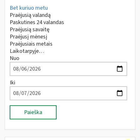
Bet kuriuo metu
Praėjusią valandą
Paskutines 24 valandas
Praėjusią savaitę
Praėjusį mėnesį
Praėjusiais metais
Laikotarpyje…
Nuo
Iki
Paieška