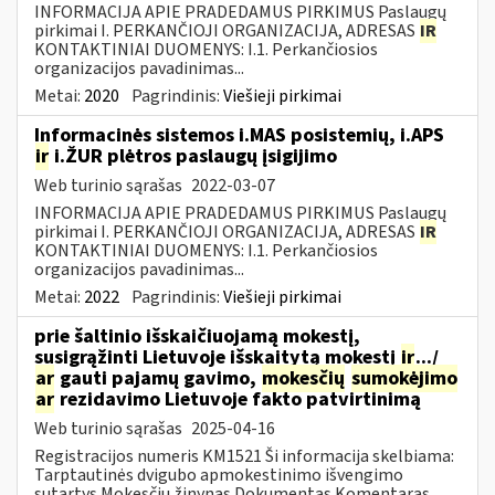
INFORMACIJA APIE PRADEDAMUS PIRKIMUS Paslaugų
pirkimai I. PERKANČIOJI ORGANIZACIJA, ADRESAS
IR
KONTAKTINIAI DUOMENYS: I.1. Perkančiosios
organizacijos pavadinimas...
Metai:
2020
Pagrindinis:
Viešieji pirkimai
Informacinės sistemos i.MAS posistemių, i.APS
ir
i.ŽUR plėtros paslaugų įsigijimo
Web turinio sąrašas
2022-03-07
INFORMACIJA APIE PRADEDAMUS PIRKIMUS Paslaugų
pirkimai I. PERKANČIOJI ORGANIZACIJA, ADRESAS
IR
KONTAKTINIAI DUOMENYS: I.1. Perkančiosios
organizacijos pavadinimas...
Metai:
2022
Pagrindinis:
Viešieji pirkimai
prie šaltinio išskaičiuojamą mokestį,
susigrąžinti Lietuvoje išskaitytą mokestį
ir
.../
ar
gauti pajamų gavimo,
mokesčių
sumokėjimo
ar
rezidavimo Lietuvoje fakto patvirtinimą
Web turinio sąrašas
2025-04-16
Registracijos numeris KM1521 Ši informacija skelbiama:
Tarptautinės dvigubo apmokestinimo išvengimo
sutartys Mokesčių žinynas Dokumentas Komentaras