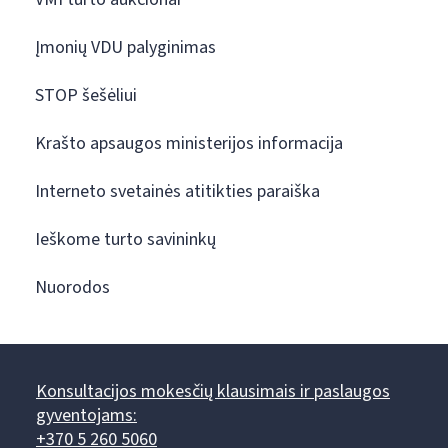
Įmonių VDU palyginimas
STOP šešėliui
Krašto apsaugos ministerijos informacija
Interneto svetainės atitikties paraiška
Ieškome turto savininkų
Nuorodos
Konsultacijos mokesčių klausimais ir paslaugos
gyventojams:
+370 5 260 5060