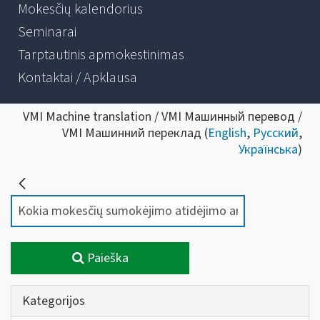
Mokesčių kalendorius
Seminarai
Tarptautinis apmokestinimas
Kontaktai / Apklausa
VMI Machine translation / VMI Машинный перевод /
VMI Машинний переклад (
English
,
Русский
,
Українська
)
Paieška
Kategorijos