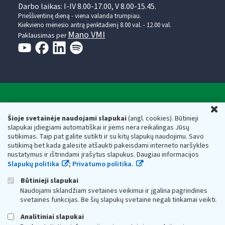
Darbo laikas: I-IV 8.00-17.00, V 8.00-15.45.
Prieššventinę dieną - viena valanda trumpiau.
Kiekvieno mėnesio antrą penktadienį 8.00 val. - 12.00 val.
Mano VMI
Paklausimas per
Valstybinė mokesčių inspekcija prie Lietuvos
U
Respublikos finansų ministerijos
Šioje svetainėje naudojami slapukai
(angl. cookies). Būtinieji
slapukai įdiegiami automatiškai ir jiems nėra reikalingas Jūsų
Biudžetinė įstaiga. Juridinio asmens kodas — 188659752,
sutikimas. Taip pat galite sutikti ir su kitų slapukų naudojimu. Savo
adresas: Vasario 16-osios g. 14, 01107 Vilnius, Lietuva, el.paštas:
sutikimą bet kada galėsite atšaukti pakeisdami interneto naršyklės
vmi@vmi.lt
, E. pristatymo dėžutės adresas 188659752
nustatymus ir ištrindami įrašytus slapukus. Daugiau informacijos
Duomenys apie Valstybinę mokesčių inspekciją prie Lietuvos
Slapukų politika
;
Privatumo politika.
Respublikos finansų ministerijos kaupiami ir saugomi Juridinių
asmenų registre
Būtinieji slapukai
Naudojami sklandžiam svetainės veikimui ir įgalina pagrindines
svetainės funkcijas. Be šių slapukų svetainė negali tinkamai veikti.
Analitiniai slapukai