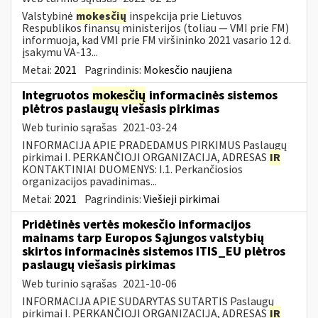
Valstybinė
mokesčių
inspekcija prie Lietuvos
Respublikos finansų ministerijos (toliau ― VMI prie FM)
informuoja, kad VMI prie FM viršininko 2021 vasario 12 d.
įsakymu VA-13...
Metai:
2021
Pagrindinis:
Mokesčio naujiena
Integruotos
mokesčių
informacinės sistemos
plėtros paslaugų viešasis pirkimas
Web turinio sąrašas
2021-03-24
INFORMACIJA APIE PRADEDAMUS PIRKIMUS Paslaugų
pirkimai I. PERKANČIOJI ORGANIZACIJA, ADRESAS
IR
KONTAKTINIAI DUOMENYS: I.1. Perkančiosios
organizacijos pavadinimas...
Metai:
2021
Pagrindinis:
Viešieji pirkimai
Pridėtinės vertės mokesčio informacijos
mainams tarp Europos Sąjungos valstybių
skirtos informacinės sistemos ITIS_EU plėtros
paslaugų viešasis pirkimas
Web turinio sąrašas
2021-10-06
INFORMACIJA APIE SUDARYTAS SUTARTIS Paslaugų
pirkimai I. PERKANČIOJI ORGANIZACIJA, ADRESAS
IR