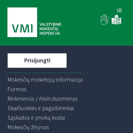
Prisijungti
Mokesčių mokėtojų informacija
Formos
Rinkmenos / Atviri duomenys
Skaičiuoklės ir pagalbininkai
Sąskaitos ir įmokų kodai
Mokesčių žinynas