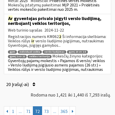
Metai:
2025
Mokesčiai:
Pridėtinės vertės mokestis
Mokesčių įstatymų pakeitimai:
MĮP 2021 » Pridėtinės
vertės mokesčio pakeitimai nuo 2025 m.
Ar
gyventojas privalo įsigyti verslo liudijimą,
neribojantį veiklos teritorijos,
Web turinio sąrašas
2024-11-22
Registracijos numeris KM062
2
Ši informacija skelbiama:
Veiklos rūšys
ir
verslo liudijimo įsigijimas, nutraukimas
Gyventojas, įsigijęs gamybos...
gpm
individuali veikla
verslo liudijimas
gpmį 10 str 2 d
Mokesčių žinyno kategorijos:
gpmį 2 str 22
veiklos teritorija
Gyventojų pajamų mokestis » Pajamos iš verslo/ veiklos
» Verslo liudijimą įsigijusio asmens pajamos (26 str.) »
Veiklos rūšys ir verslo liudijimo įsigijimas, nutraukimas
20 Įrašų(-ai)
Rodoma nuo 1,421 iki 1,440 iš 7,293 irašų.
1
...
71
72
73
...
365