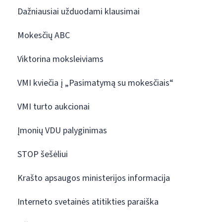
Dažniausiai užduodami klausimai
Mokesčių ABC
Viktorina moksleiviams
VMI kviečia į „Pasimatymą su mokesčiais“
VMI turto aukcionai
Įmonių VDU palyginimas
STOP šešėliui
Krašto apsaugos ministerijos informacija
Interneto svetainės atitikties paraiška