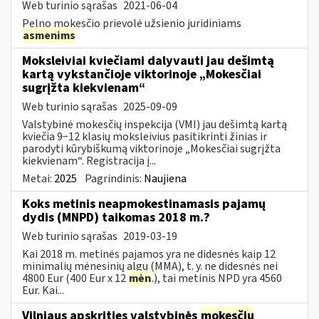
Web turinio sąrašas
2021-06-04
Pelno mokesčio prievolė užsienio juridiniams
asmenims
Moksleiviai kviečiami dalyvauti jau dešimtą
kartą vykstančioje viktorinoje „Mokesčiai
sugrįžta kiekvienam“
Web turinio sąrašas
2025-09-09
Valstybinė mokesčių inspekcija (VMI) jau dešimtą kartą
kviečia 9−12 klasių moksleivius pasitikrinti žinias ir
parodyti kūrybiškumą viktorinoje „Mokesčiai sugrįžta
kiekvienam“. Registracija į...
Metai:
2025
Pagrindinis:
Naujiena
Koks metinis neapmokestinamasis pajamų
dydis (MNPD) taikomas 2018 m.?
Web turinio sąrašas
2019-03-19
Kai 2018 m. metinės pajamos yra ne didesnės kaip 12
minimalių mėnesinių algų (MMA), t. y. ne didesnės nei
4800 Eur (400 Eur x 12
mėn
.), tai metinis NPD yra 4560
Eur. Kai...
Vilniaus apskrities valstybinės
mokesčių