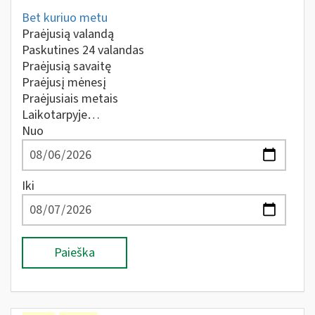
Bet kuriuo metu
Praėjusią valandą
Paskutines 24 valandas
Praėjusią savaitę
Praėjusį mėnesį
Praėjusiais metais
Laikotarpyje…
Nuo
Iki
Paieška