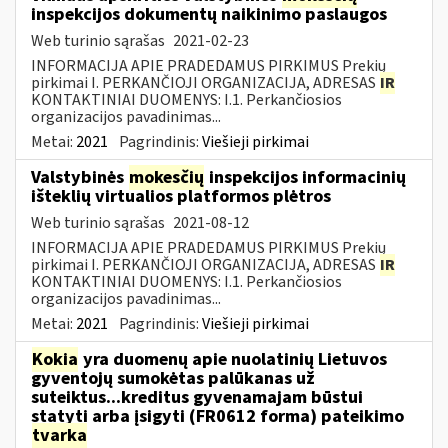
inspekcijos dokumentų naikinimo paslaugos
Web turinio sąrašas
2021-02-23
INFORMACIJA APIE PRADEDAMUS PIRKIMUS Prekių
pirkimai I. PERKANČIOJI ORGANIZACIJA, ADRESAS
IR
KONTAKTINIAI DUOMENYS: I.1. Perkančiosios
organizacijos pavadinimas...
Metai:
2021
Pagrindinis:
Viešieji pirkimai
Valstybinės
mokesčių
inspekcijos informacinių
išteklių virtualios platformos plėtros
Web turinio sąrašas
2021-08-12
INFORMACIJA APIE PRADEDAMUS PIRKIMUS Prekių
pirkimai I. PERKANČIOJI ORGANIZACIJA, ADRESAS
IR
KONTAKTINIAI DUOMENYS: I.1. Perkančiosios
organizacijos pavadinimas...
Metai:
2021
Pagrindinis:
Viešieji pirkimai
Kokia
yra duomenų apie nuolatinių Lietuvos
gyventojų sumokėtas palūkanas už
suteiktus...kreditus gyvenamajam būstui
statyti arba įsigyti (FR0612 forma) pateikimo
tvarka