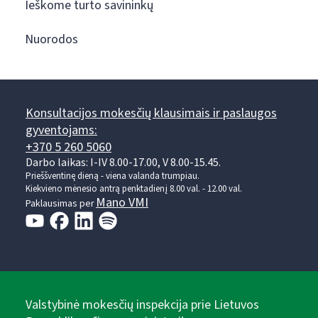
Ieškome turto savininkų
Nuorodos
Konsultacijos mokesčių klausimais ir paslaugos
gyventojams:
+370 5 260 5060
Darbo laikas: I-IV 8.00-17.00, V 8.00-15.45.
Prieššventinę dieną - viena valanda trumpiau.
Kiekvieno mėnesio antrą penktadienį 8.00 val. - 12.00 val.
Mano VMI
Paklausimas per
Valstybinė mokesčių inspekcija prie Lietuvos