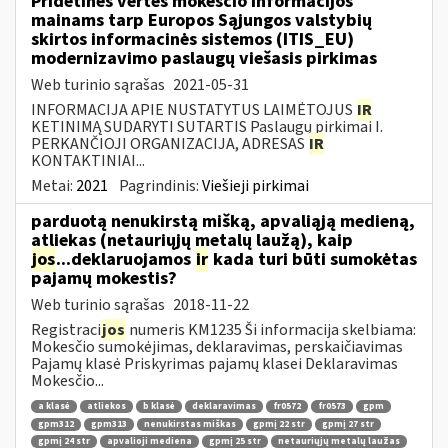
Pridėtinės vertės mokesčio informacijos
mainams tarp Europos Sąjungos valstybių
skirtos informacinės sistemos (ITIS_EU)
modernizavimo paslaugų viešasis pirkimas
Web turinio sąrašas
2021-05-31
INFORMACIJA APIE NUSTATYTUS LAIMĖTOJUS
IR
KETINIMĄ SUDARYTI SUTARTIS Paslaugų pirkimai I.
PERKANČIOJI ORGANIZACIJA, ADRESAS
IR
KONTAKTINIAI...
Metai:
2021
Pagrindinis:
Viešieji pirkimai
parduotą nenukirstą mišką, apvaliąją medieną,
atliekas (netauriųjų metalų laužą), kaip
jos
...deklaruojamos
ir
kada turi būti sumokėtas
pajamų mokestis?
Web turinio sąrašas
2018-11-22
Registraci
jos
numeris KM1235 Ši informacija skelbiama:
Mokesčio sumokėjimas, deklaravimas, perskaičiavimas
Pajamų klasė Priskyrimas pajamų klasei Deklaravimas
Mokesčio...
a klasė
atliekos
b klasė
deklaravimas
fr0572
fr0573
gpm
gpm312
gpm313
nenukirstas miškas
gpmį 22 str
gpmį 27 str
gpmį 24 str
apvalioji mediena
gpmį 25 str
netauriųjų metalų laužas