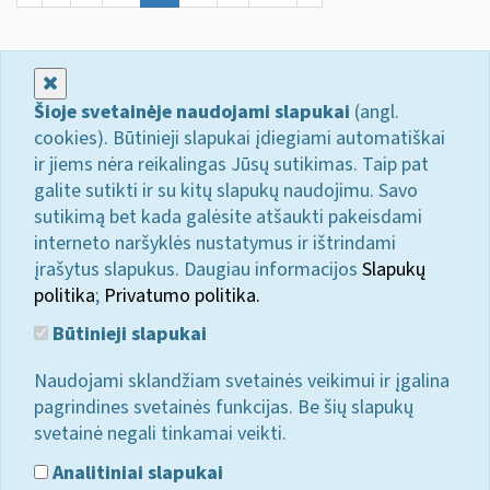
Uždaryti
Šioje svetainėje naudojami slapukai
(angl.
cookies). Būtinieji slapukai įdiegiami automatiškai
ir jiems nėra reikalingas Jūsų sutikimas. Taip pat
galite sutikti ir su kitų slapukų naudojimu. Savo
sutikimą bet kada galėsite atšaukti pakeisdami
interneto naršyklės nustatymus ir ištrindami
įrašytus slapukus. Daugiau informacijos
Slapukų
politika
;
Privatumo politika.
Būtinieji slapukai
Naudojami sklandžiam svetainės veikimui ir įgalina
pagrindines svetainės funkcijas. Be šių slapukų
svetainė negali tinkamai veikti.
Analitiniai slapukai