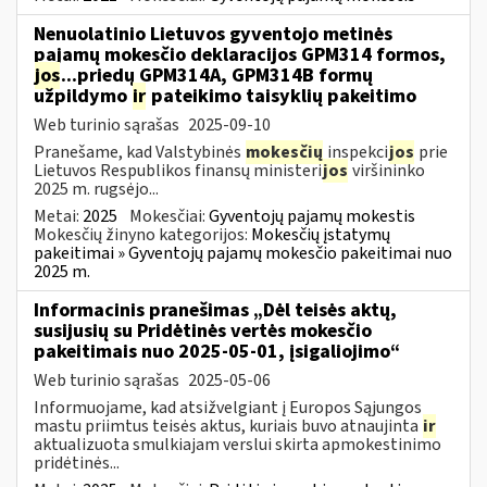
Nenuolatinio Lietuvos gyventojo metinės
pajamų mokesčio deklaracijos GPM314 formos,
jos
...priedų GPM314A, GPM314B formų
užpildymo
ir
pateikimo taisyklių pakeitimo
Web turinio sąrašas
2025-09-10
Pranešame, kad Valstybinės
mokesčių
inspekci
jos
prie
Lietuvos Respublikos finansų ministeri
jos
viršininko
2025 m. rugsėjo...
Metai:
2025
Mokesčiai:
Gyventojų pajamų mokestis
Mokesčių žinyno kategorijos:
Mokesčių įstatymų
pakeitimai » Gyventojų pajamų mokesčio pakeitimai nuo
2025 m.
Informacinis pranešimas „Dėl teisės aktų,
susijusių su Pridėtinės vertės mokesčio
pakeitimais nuo 2025-05-01, įsigaliojimo“
Web turinio sąrašas
2025-05-06
Informuojame, kad atsižvelgiant į Europos Sąjungos
mastu priimtus teisės aktus, kuriais buvo atnaujinta
ir
aktualizuota smulkiajam verslui skirta apmokestinimo
pridėtinės...