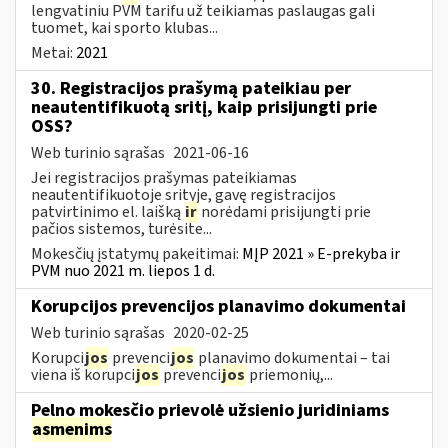
lengvatiniu PVM tarifu už teikiamas paslaugas gali
tuomet, kai sporto klubas...
Metai:
2021
30. Registracijos prašymą pateikiau per
neautentifikuotą sritį, kaip prisijungti prie
OSS?
Web turinio sąrašas
2021-06-16
Jei registracijos prašymas pateikiamas
neautentifikuotoje srityje, gavę registracijos
patvirtinimo el. laišką
ir
norėdami prisijungti prie
pačios sistemos, turėsite...
Mokesčių įstatymų pakeitimai:
MĮP 2021 » E-prekyba ir
PVM nuo 2021 m. liepos 1 d.
Korupcijos prevencijos planavimo dokumentai
Web turinio sąrašas
2020-02-25
Korupci
jos
prevenci
jos
planavimo dokumentai – tai
viena iš korupci
jos
prevenci
jos
priemonių,...
Pelno mokesčio prievolė užsienio juridiniams
asmenims