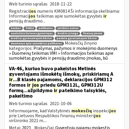
Web turinio sąrašas
2018-11-22
Registraci
jos
numeris KM0814 Ši informacija skelbiama:
Informaci
jos
teikimas apie sumokėtas gyvybės
ir
pensijų draudimo...
bankas
fr0612
palūkanos
juridinis asmuo
nuolatinis lietuvos gyventojas
kredito įstaiga
finansų įmonė
kreditas gyvenamajam būstui
paskola gyvenamajam būstui
Mokesčių žinyno
duomenys apie sumokėtas palūkanas
kategorijos:
Prašymai, pažymos ir mokėjimo duomenys
» Duomenų teikimas VMI » Informacijos teikimas apie
sumokėtas gyvybės ir pensijų draudimo įmokas, bū
VA-46, kuriuo buvo pakeistos Metinės
gyventojams išmokėtų išmokų, priskiriamų A
ir
...B klasės pajamoms, deklaracijos GPM312
formos
ir
jos
priedų GPM312L, GPM312U
formų...užpildymo
ir
pateikimo taisyklės,
pakeitimo
Web turinio sąrašas
2021-10-06
Informuojame, kad Valstybinės
mokesčių
inspekci
jos
prie Lietuvos Respublikos finansų ministeri
jos
viršininko 2021 m....
Metai:
2021
Mokesčiai:
Gyventojų pajamų mokestis