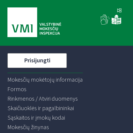
Prisijungti
Mokesčių mokėtojų informacija
Formos
Rinkmenos / Atviri duomenys
Skaičiuoklės ir pagalbininkai
Sąskaitos ir įmokų kodai
Mokesčių žinynas