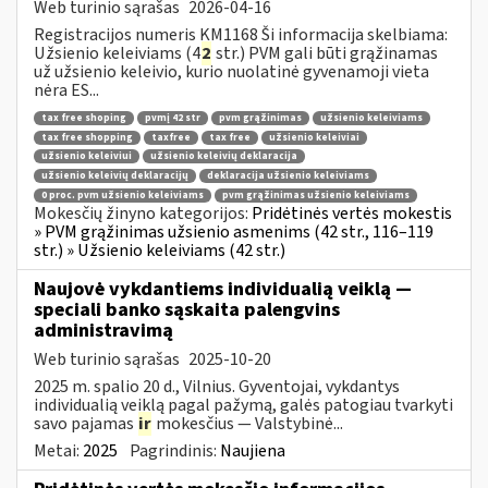
Web turinio sąrašas
2026-04-16
Registracijos numeris KM1168 Ši informacija skelbiama:
Užsienio keleiviams (4
2
str.) PVM gali būti grąžinamas
už užsienio keleivio, kurio nuolatinė gyvenamoji vieta
nėra ES...
tax free shoping
pvmį 42 str
pvm grąžinimas
užsienio keleiviams
tax free shopping
taxfree
tax free
užsienio keleiviai
užsienio keleiviui
užsienio keleivių deklaracija
užsienio keleivių deklaracijų
deklaracija užsienio keleiviams
0 proc. pvm užsienio keleiviams
pvm grąžinimas užsienio keleiviams
Mokesčių žinyno kategorijos:
Pridėtinės vertės mokestis
» PVM grąžinimas užsienio asmenims (42 str., 116–119
str.) » Užsienio keleiviams (42 str.)
Naujovė vykdantiems individualią veiklą —
speciali banko sąskaita palengvins
administravimą
Web turinio sąrašas
2025-10-20
2025 m. spalio 20 d., Vilnius. Gyventojai, vykdantys
individualią veiklą pagal pažymą, galės patogiau tvarkyti
savo pajamas
ir
mokesčius — Valstybinė...
Metai:
2025
Pagrindinis:
Naujiena