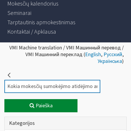
Mokesčių kalendorius
Seminarai
Tarptautinis apmokestinimas
Kontaktai / Apklausa
VMI Machine translation / VMI Машинный перевод /
VMI Машинний переклад (
English
,
Русский
,
Українська
)
Paieška
Kategorijos