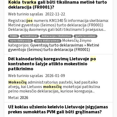
Kokia
tvarka
gali būti tikslinama metinė turto
deklaracija (FR0001)?
Web turinio sąrašas
2022-11-22
Registraci
jos
numeris KM1340 Ši informacija skelbiama:
Metinė gyventojo (šeimos) turto deklaracija (FR0001)
Deklaracijų duomenys gali būti tikslinami 5 praėjusius...
fr0001
sutuoktiniai
deklaracijos tikslinimas
įgaliotas asmuo
Mokesčių žinyno
turto deklaracija
turto deklaravimas
kategorijos:
Gyventojų turto deklaravimas » Metinė
gyventojo (šeimos) turto deklaracija (FR0001)
Dėl kainodarinių koregavimų Lietuvoje
po
kontrahento šalyje atlikto mokestinio
patikrinimo
Web turinio sąrašas
2026-01-09
Mokesčių
administratorius pastebi, kad pasitaiko
atvejų, kai Lietuvos
mokesčių
mokėtojai patikslina
pelno mokesčio deklaracijas, kuriose koreguoja...
Metai:
2026
Už kokias užsienio keleivio Lietuvoje įsigyjamas
prekes sumokėtas PVM gali būti grąžinamas?