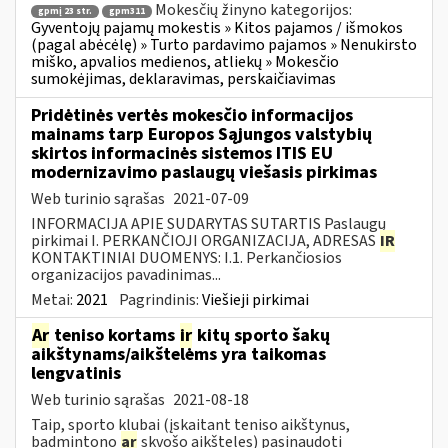
Mokesčių žinyno kategorijos:
gpmį 23 str.
gpm311
Gyventojų pajamų mokestis » Kitos pajamos / išmokos
(pagal abėcėlę) » Turto pardavimo pajamos » Nenukirsto
miško, apvalios medienos, atliekų » Mokesčio
sumokėjimas, deklaravimas, perskaičiavimas
Pridėtinės vertės mokesčio informacijos
mainams tarp Europos Sąjungos valstybių
skirtos informacinės sistemos ITIS EU
modernizavimo paslaugų viešasis pirkimas
Web turinio sąrašas
2021-07-09
INFORMACIJA APIE SUDARYTAS SUTARTIS Paslaugų
pirkimai I. PERKANČIOJI ORGANIZACIJA, ADRESAS
IR
KONTAKTINIAI DUOMENYS: I.1. Perkančiosios
organizacijos pavadinimas...
Metai:
2021
Pagrindinis:
Viešieji pirkimai
Ar
teniso kortams
ir
kitų sporto šakų
aikštynams/aikštelėms yra taikomas
lengvatinis
Web turinio sąrašas
2021-08-18
Taip, sporto klubai (įskaitant teniso aikštynus,
badmintono
ar
skvošo aikšteles) pasinaudoti