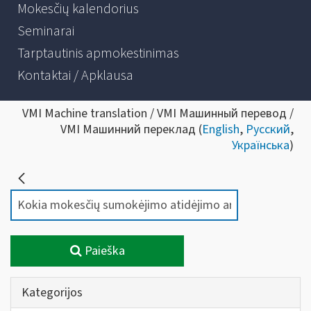
Mokesčių kalendorius
Seminarai
Tarptautinis apmokestinimas
Kontaktai / Apklausa
VMI Machine translation / VMI Машинный перевод /
VMI Машинний переклад (
English
,
Русский
,
Українська
)
Paieška
Kategorijos