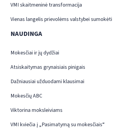
VMI skaitmeninė transformacija
Vienas langelis prievolėms valstybei sumokėti
NAUDINGA
Mokesčiai ir jų dydžiai
Atsiskaitymas grynaisiais pinigais
Dažniausiai užduodami klausimai
Mokesčių ABC
Viktorina moksleiviams
VMI kviečia į „Pasimatymą su mokesčiais“