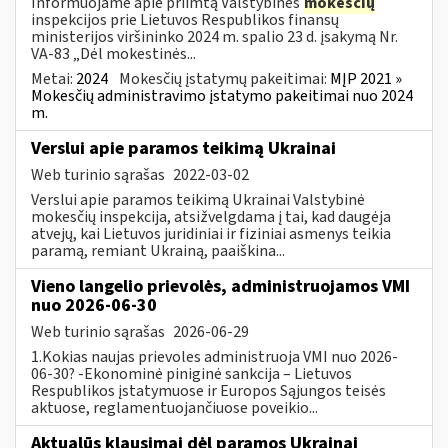
Informuojame apie priimtą Valstybinės
mokesčių
inspekcijos prie Lietuvos Respublikos finansų
ministerijos viršininko 2024 m. spalio 23 d. įsakymą Nr.
VA-83 „Dėl mokestinės...
Metai:
2024
Mokesčių įstatymų pakeitimai:
MĮP 2021 »
Mokesčių administravimo įstatymo pakeitimai nuo 2024
m.
Verslui apie paramos teikimą Ukrainai
Web turinio sąrašas
2022-03-02
Verslui apie paramos teikimą Ukrainai Valstybinė
mokesčių inspekcija, atsižvelgdama į tai, kad daugėja
atvejų, kai Lietuvos juridiniai ir fiziniai asmenys teikia
paramą, remiant Ukrainą, paaiškina...
Vieno langelio prievolės, administruojamos VMI
nuo 2026-06-30
Web turinio sąrašas
2026-06-29
1.Kokias naujas prievoles administruoja VMI nuo 2026-
06-30? -Ekonominė piniginė sankcija – Lietuvos
Respublikos įstatymuose ir Europos Sąjungos teisės
aktuose, reglamentuojančiuose poveikio...
Aktualūs klausimai dėl paramos Ukrainai