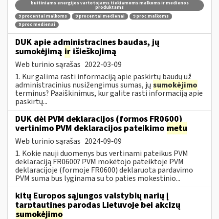
buitiniams energijos vartotojams tiekiamoms malkoms ir medienos
produktams
9 procentai malkoms
9 procentai medienai
9 proc malkoms
9 proc medienai
DUK apie administracines baudas, jų
sumokėjimą
ir
išieškojimą
Web turinio sąrašas
2022-03-09
1. Kur galima rasti informaciją apie paskirtų baudų už
administracinius nusižengimus sumas, jų
sumokėjimo
terminus? Paaiškinimus, kur galite rasti informaciją apie
paskirtų...
DUK dėl PVM deklaracijos (formos FR0600)
vertinimo PVM deklaracijos pateikimo
metu
Web turinio sąrašas
2024-09-09
1. Kokie nauji duomenys bus vertinami pateikus PVM
deklaraciją FR0600? PVM mokėtojo pateiktoje PVM
deklaracijoje (formoje FR0600) deklaruota pardavimo
PVM suma bus lyginama su to paties mokestinio...
kitų Europos sąjungos valstybių narių į
tarptautines parodas Lietuvoje bei akcizų
sumokėjimo