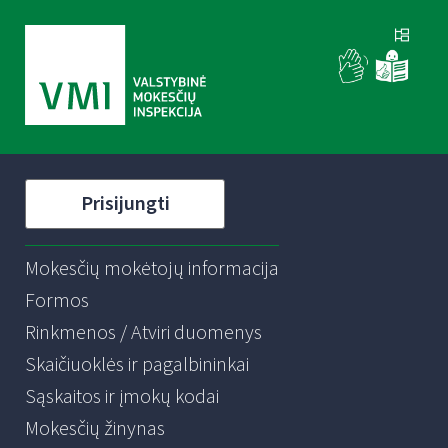
Prisijungti
Mokesčių mokėtojų informacija
Formos
Rinkmenos / Atviri duomenys
Skaičiuoklės ir pagalbininkai
Sąskaitos ir įmokų kodai
Mokesčių žinynas