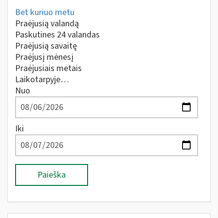
Bet kuriuo metu
Praėjusią valandą
Paskutines 24 valandas
Praėjusią savaitę
Praėjusį mėnesį
Praėjusiais metais
Laikotarpyje…
Nuo
Iki
Paieška