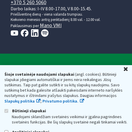
+370 5 260 5060
Darbo laikas: I-IV 8.00-17.00, V 8.00-15.45.
Prieššventinę dieną - viena valanda trumpiau.
Kiekvieno mėnesio antrą penktadienį 8.00 val. - 12.00 val.
Mano VMI
Paklausimas per
Valstybinė mokesčių inspekcija prie Lietuvos
U
Respublikos finansų ministerijos
Šioje svetainėje naudojami slapukai
(angl. cookies). Būtinieji
slapukai įdiegiami automatiškai ir jiems nėra reikalingas Jūsų
Biudžetinė įstaiga. Juridinio asmens kodas — 188659752,
sutikimas. Taip pat galite sutikti ir su kitų slapukų naudojimu. Savo
adresas: Vasario 16-osios g. 14, 01107 Vilnius, Lietuva, el.paštas:
sutikimą bet kada galėsite atšaukti pakeisdami interneto naršyklės
vmi@vmi.lt
, E. pristatymo dėžutės adresas 188659752
nustatymus ir ištrindami įrašytus slapukus. Daugiau informacijos
Duomenys apie Valstybinę mokesčių inspekciją prie Lietuvos
Slapukų politika
;
Privatumo politika.
Respublikos finansų ministerijos kaupiami ir saugomi Juridinių
asmenų registre
Būtinieji slapukai
Naudojami sklandžiam svetainės veikimui ir įgalina pagrindines
svetainės funkcijas. Be šių slapukų svetainė negali tinkamai veikti.