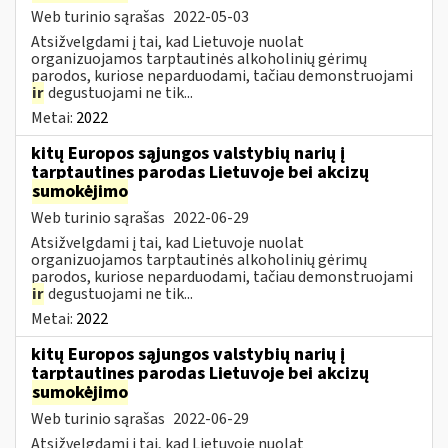
Web turinio sąrašas
2022-05-03
Atsižvelgdami į tai, kad Lietuvoje nuolat
organizuojamos tarptautinės alkoholinių gėrimų
parodos, kuriose neparduodami, tačiau demonstruojami
ir
degustuojami ne tik...
Metai:
2022
kitų Europos sąjungos valstybių narių į
tarptautines parodas Lietuvoje bei akcizų
sumokėjimo
Web turinio sąrašas
2022-06-29
Atsižvelgdami į tai, kad Lietuvoje nuolat
organizuojamos tarptautinės alkoholinių gėrimų
parodos, kuriose neparduodami, tačiau demonstruojami
ir
degustuojami ne tik...
Metai:
2022
kitų Europos sąjungos valstybių narių į
tarptautines parodas Lietuvoje bei akcizų
sumokėjimo
Web turinio sąrašas
2022-06-29
Atsižvelgdami į tai, kad Lietuvoje nuolat