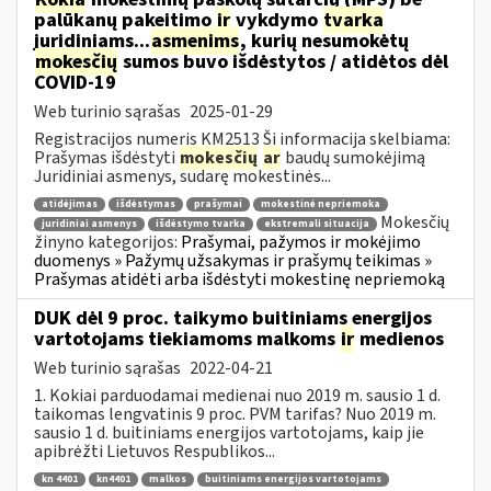
palūkanų pakeitimo
ir
vykdymo
tvarka
juridiniams...
asmenims
, kurių nesumokėtų
mokesčių
sumos buvo išdėstytos / atidėtos dėl
COVID-19
Web turinio sąrašas
2025-01-29
Registracijos numeris KM2513 Ši informacija skelbiama:
Prašymas išdėstyti
mokesčių
ar
baudų sumokėjimą
Juridiniai asmenys, sudarę mokestinės...
atidėjimas
išdėstymas
prašymai
mokestinė nepriemoka
Mokesčių
juridiniai asmenys
išdėstymo tvarka
ekstremali situacija
žinyno kategorijos:
Prašymai, pažymos ir mokėjimo
duomenys » Pažymų užsakymas ir prašymų teikimas »
Prašymas atidėti arba išdėstyti mokestinę nepriemoką
DUK dėl 9 proc. taikymo buitiniams energijos
vartotojams tiekiamoms malkoms
ir
medienos
Web turinio sąrašas
2022-04-21
1. Kokiai parduodamai medienai nuo 2019 m. sausio 1 d.
taikomas lengvatinis 9 proc. PVM tarifas? Nuo 2019 m.
sausio 1 d. buitiniams energijos vartotojams, kaip jie
apibrėžti Lietuvos Respublikos...
kn 4401
kn4401
malkos
buitiniams energijos vartotojams