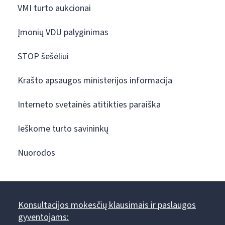
VMI turto aukcionai
Įmonių VDU palyginimas
STOP šešėliui
Krašto apsaugos ministerijos informacija
Interneto svetainės atitikties paraiška
Ieškome turto savininkų
Nuorodos
Konsultacijos mokesčių klausimais ir paslaugos
gyventojams: