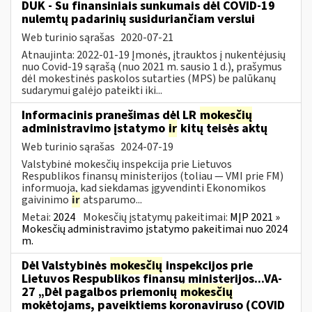
DUK - Su finansiniais sunkumais dėl COVID-19
nulemtų padarinių susiduriančiam verslui
Web turinio sąrašas
2020-07-21
Atnaujinta: 2022-01-19 Įmonės, įtrauktos į nukentėjusių
nuo Covid-19 sąrašą (nuo 2021 m. sausio 1 d.), prašymus
dėl mokestinės paskolos sutarties (MPS) be palūkanų
sudarymui galėjo pateikti iki...
Informacinis pranešimas dėl LR
mokesčių
administravimo įstatymo
ir
kitų teisės aktų
Web turinio sąrašas
2024-07-19
Valstybinė mokesčių inspekcija prie Lietuvos
Respublikos finansų ministerijos (toliau — VMI prie FM)
informuoja, kad siekdamas įgyvendinti Ekonomikos
gaivinimo
ir
atsparumo...
Metai:
2024
Mokesčių įstatymų pakeitimai:
MĮP 2021 »
Mokesčių administravimo įstatymo pakeitimai nuo 2024
m.
Dėl Valstybinės
mokesčių
inspekcijos prie
Lietuvos Respublikos finansų ministerijos...VA-
27 „Dėl pagalbos priemonių
mokesčių
mokėtojams, paveiktiems koronaviruso (COVID