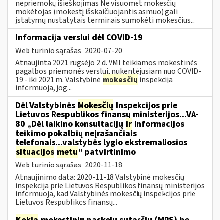
nepriemokų išieškojimas Ne visuomet mokesčių
mokėtojas (mokestį išskaičiuojantis asmuo) gali
įstatymų nustatytais terminais sumokėti mokesčius...
Informacija verslui dėl COVID-19
Web turinio sąrašas
2020-07-20
Atnaujinta 2021 rugsėjo 2 d. VMI teikiamos mokestinės
pagalbos priemonės verslui, nukentėjusiam nuo COVID-
19 - iki 2021 m. Valstybinė
mokesčių
inspekcija
informuoja, jog...
Dėl Valstybinės
Mokesčių
Inspekcijos prie
Lietuvos Respublikos finansų ministerijos...VA-
80 „Dėl laikino konsultacijų
ir
informacijos
teikimo pokalbių neįrašančiais
telefonais...valstybės lygio ekstremaliosios
situacijos
metu
“ patvirtinimo
Web turinio sąrašas
2020-11-18
Atnaujinimo data: 2020-11-18 Valstybinė mokesčių
inspekcija prie Lietuvos Respublikos finansų ministerijos
informuoja, kad Valstybinės mokesčių inspekcijos prie
Lietuvos Respublikos finansų...
Kokia
mokestinių paskolų sutarčių (MPS) be