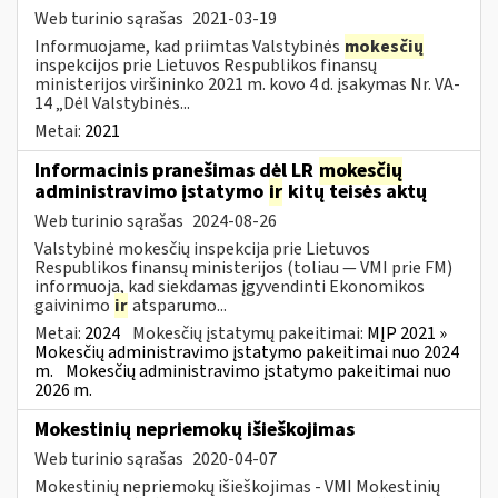
Web turinio sąrašas
2021-03-19
Informuojame, kad priimtas Valstybinės
mokesčių
inspekcijos prie Lietuvos Respublikos finansų
ministerijos viršininko 2021 m. kovo 4 d. įsakymas Nr. VA-
14 „Dėl Valstybinės...
Metai:
2021
Informacinis pranešimas dėl LR
mokesčių
administravimo įstatymo
ir
kitų teisės aktų
Web turinio sąrašas
2024-08-26
Valstybinė mokesčių inspekcija prie Lietuvos
Respublikos finansų ministerijos (toliau — VMI prie FM)
informuoja, kad siekdamas įgyvendinti Ekonomikos
gaivinimo
ir
atsparumo...
Metai:
2024
Mokesčių įstatymų pakeitimai:
MĮP 2021 »
Mokesčių administravimo įstatymo pakeitimai nuo 2024
m.
Mokesčių administravimo įstatymo pakeitimai nuo
2026 m.
Mokestinių nepriemokų išieškojimas
Web turinio sąrašas
2020-04-07
Mokestinių nepriemokų išieškojimas - VMI Mokestinių