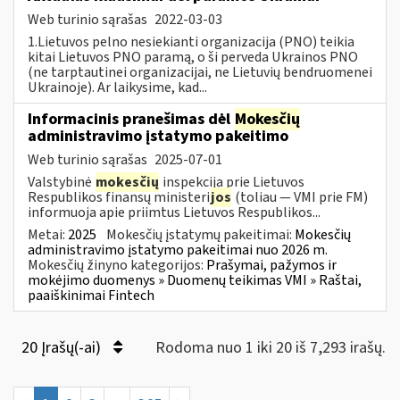
Web turinio sąrašas
2022-03-03
1.Lietuvos pelno nesiekianti organizacija (PNO) teikia
kitai Lietuvos PNO paramą, o ši perveda Ukrainos PNO
(ne tarptautinei organizacijai, ne Lietuvių bendruomenei
Ukrainoje). Ar laikysime, kad...
Informacinis pranešimas dėl
Mokesčių
administravimo įstatymo pakeitimo
Web turinio sąrašas
2025-07-01
Valstybinė
mokesčių
inspekcija prie Lietuvos
Respublikos finansų ministeri
jos
(toliau — VMI prie FM)
informuoja apie priimtus Lietuvos Respublikos...
Metai:
2025
Mokesčių įstatymų pakeitimai:
Mokesčių
administravimo įstatymo pakeitimai nuo 2026 m.
Mokesčių žinyno kategorijos:
Prašymai, pažymos ir
mokėjimo duomenys » Duomenų teikimas VMI » Raštai,
paaiškinimai Fintech
20 Įrašų(-ai)
Rodoma nuo 1 iki 20 iš 7,293 irašų.