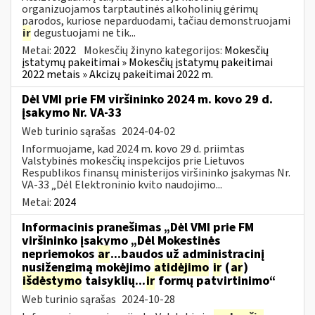
organizuojamos tarptautinės alkoholinių gėrimų
parodos, kuriose neparduodami, tačiau demonstruojami
ir
degustuojami ne tik...
Metai:
2022
Mokesčių žinyno kategorijos:
Mokesčių
įstatymų pakeitimai » Mokesčių įstatymų pakeitimai
2022 metais » Akcizų pakeitimai 2022 m.
Dėl VMI prie FM viršininko 2024 m. kovo 29 d.
įsakymo Nr. VA-33
Web turinio sąrašas
2024-04-02
Informuojame, kad 2024 m. kovo 29 d. priimtas
Valstybinės mokesčių inspekcijos prie Lietuvos
Respublikos finansų ministerijos viršininko įsakymas Nr.
VA-33 „Dėl Elektroninio kvito naudojimo...
Metai:
2024
Informacinis pranešimas „Dėl VMI prie FM
viršininko įsakymo „Dėl Mokestinės
nepriemokos
ar
...baudos už administracinį
nusižengimą mokėjimo
atidėjimo
ir
(
ar
)
išdėstymo
taisyklių...
ir
formų patvirtinimo“
Web turinio sąrašas
2024-10-28