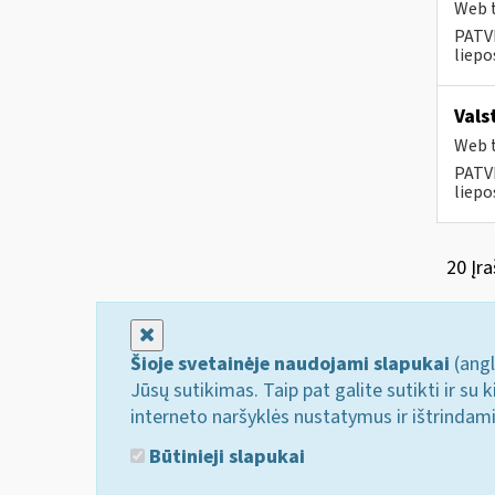
Web t
PATVI
liepos
Vals
Web t
PATVI
liepos
20 Įra
Uždaryti
Šioje svetainėje naudojami slapukai
(angl
Jūsų sutikimas. Taip pat galite sutikti ir s
interneto naršyklės nustatymus ir ištrindam
Būtinieji slapukai