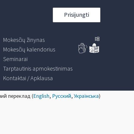
Prisijungti
Mokesčių žinynas
Mokesčių kalendorius
Seminarai
Tarptautinis apmokestinimas
Kontaktai / Apklausa
ний переклад (
English
,
Русский
,
Українська
)