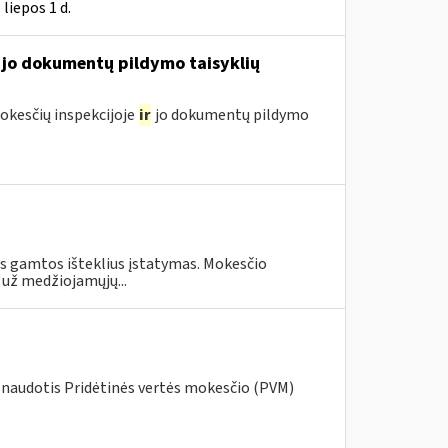
liepos 1 d.
jo dokumentų pildymo taisyklių
kesčių inspekcijoje
ir
jo dokumentų pildymo
us gamtos išteklius įstatymas. Mokesčio
 už medžiojamųjų...
 naudotis Pridėtinės vertės mokesčio (PVM)