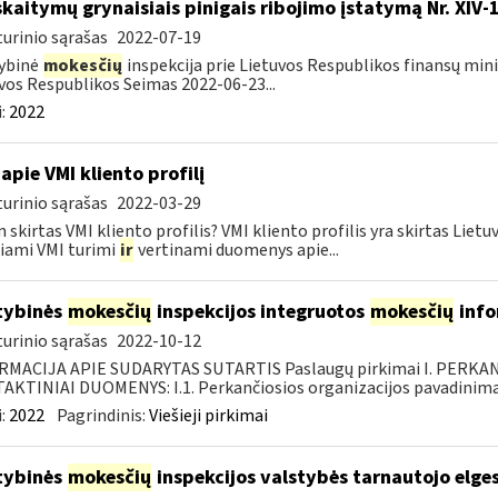
skaitymų grynaisiais pinigais ribojimo įstatymą Nr. XIV-
urinio sąrašas
2022-07-19
ybinė
mokesčių
inspekcija prie Lietuvos Respublikos finansų mini
vos Respublikos Seimas 2022-06-23...
:
2022
apie VMI kliento profilį
urinio sąrašas
2022-03-29
 skirtas VMI kliento profilis? VMI kliento profilis yra skirtas Lie
iami VMI turimi
ir
vertinami duomenys apie...
tybinės
mokesčių
inspekcijos integruotos
mokesčių
info
urinio sąrašas
2022-10-12
RMACIJA APIE SUDARYTAS SUTARTIS Paslaugų pirkimai I. PERK
KTINIAI DUOMENYS: I.1. Perkančiosios organizacijos pavadinimas
:
2022
Pagrindinis:
Viešieji pirkimai
tybinės
mokesčių
inspekcijos valstybės tarnautojo elge