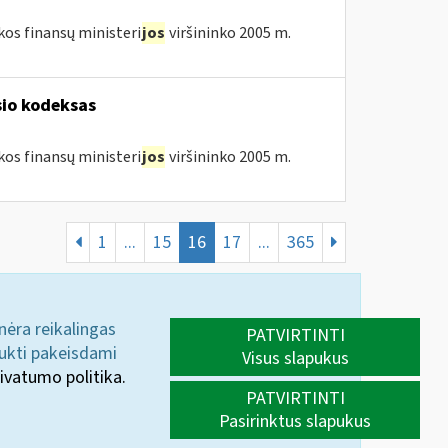
kos finansų ministeri
jos
viršininko 2005 m.
sio kodeksas
kos finansų ministeri
jos
viršininko 2005 m.
1
...
15
16
17
...
365
 nėra reikalingas
PATVIRTINTI
aukti pakeisdami
Visus slapukus
ivatumo politika.
PATVIRTINTI
Pasirinktus slapukus