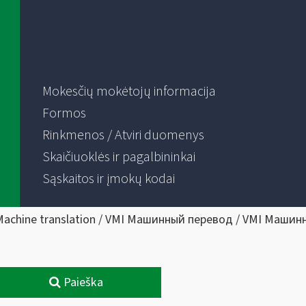
Mokesčių mokėtojų informacija
Formos
Rinkmenos / Atviri duomenys
Skaičiuoklės ir pagalbininkai
Sąskaitos ir įmokų kodai
Machine translation / VMI Машинный перевод / VMI Машин
Paieška