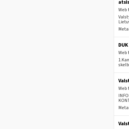
atsi
Web t
Valst
Lietu
Metai
DUK 
Web t
1.Kam
skelb
Vals
Web t
INFO
KONTA
Metai
Vals