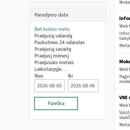
Mokes
Parodymo data
Info
Web t
Bet kuriuo metu
Infor
Praėjusią valandą
taisyk
Paskutines 24 valandas
Metai
Praėjusią savaitę
Praėjusį mėnesį
Moke
Praėjusiais metais
Laikotarpyje…
Web t
Nuo
Iki
Pagri
mokėt
VMI 
Paieška
Web t
Valst
skaiči
Metai