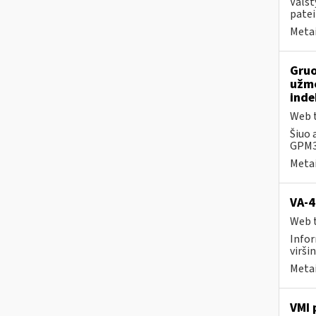
Valst
patei
Metai
Gruo
užmo
inde
Web t
Šiuo 
GPM31
Metai
VA-4
Web t
Infor
viršin
Metai
VMI 