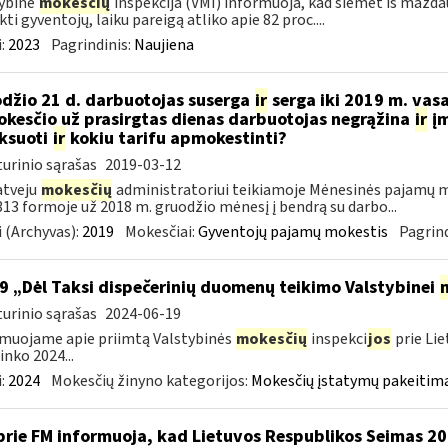
ybinė
mokesčių
inspekcija (VMI) informuoja, kad šiemet iš maždau
kti gyventojų, laiku pareigą atliko apie 82 proc....
:
2023
Pagrindinis:
Naujiena
džio 21 d. darbuotojas suserga
ir
serga iki 2019 m. vas
kesčio už prasirgtas dienas darbuotojas negrąžina
ir
įm
ksuoti
ir
kokiu tarifu apmokestinti?
urinio sąrašas
2019-03-12
atveju
mokesčių
administratoriui teikiamoje Mėnesinės pajamų m
3 formoje už 2018 m. gruodžio mėnesį į bendrą su darbo...
 (Archyvas):
2019
Mokesčiai:
Gyventojų pajamų mokestis
Pagrind
9 „Dėl Taksi dispečerinių duomenų teikimo Valstybinei
urinio sąrašas
2024-06-19
muojame apie priimtą Valstybinės
mokesčių
inspekci
jos
prie Lie
inko 2024...
:
2024
Mokesčių žinyno kategorijos:
Mokesčių įstatymų pakeitima
prie FM informuoja, kad Lietuvos Respublikos Seimas 2