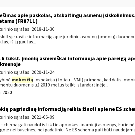
ešimas apie paskolas, atskaitingų asmenų įsiskolinimus
etams (FR0711)
urinio sąrašas
2018-11-30
 skiltyje rasite informaciją apie juridinių asmenų (įmonių) duomen
tas, iš jų gautas...
16 tūkst. įmonių asmeniškai informuoja apie pareigą a
nkmenoje
urinio sąrašas
2020-11-24
ybinė
mokesčių
inspekcija (toliau – VMI) primena, kad dalis įmoni
entų duomenis už 2019 metus teikti standartinėje...
:
2020
okią pagrindinę informaciją reikia žinoti apie ne ES sch
urinio sąrašas
2021-06-09
 schema gali naudotis tik tie apmokestinamieji asmenys, kurie nėra
goje nei buveinės, nei padalinių. Ne ES schema gali būti naudojama 