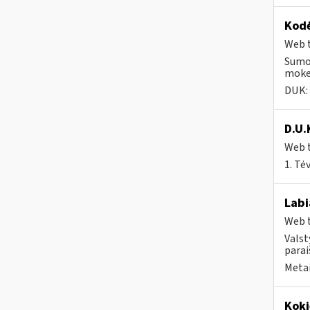
Kodė
Web t
Sumok
mokes
DUK:
D.U.
Web t
1. Tė
Labi
Web t
Valst
parai
Metai
Koki