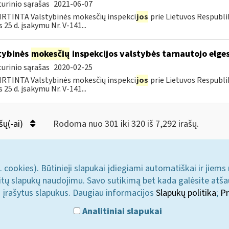
urinio sąrašas
2021-06-07
RTINTA Valstybinės mokesčių inspekci
jos
prie Lietuvos Respubli
 25 d. įsakymu Nr. V-141...
tybinės
mokesčių
inspekcijos valstybės tarnautojo elge
urinio sąrašas
2020-02-25
RTINTA Valstybinės mokesčių inspekci
jos
prie Lietuvos Respubli
 25 d. įsakymu Nr. V-141...
šų(-ai)
Rodoma nuo 301 iki 320 iš 7,292 irašų.
. cookies). Būtinieji slapukai įdiegiami automatiškai ir jiems
u kitų slapukų naudojimu. Savo sutikimą bet kada galėsite atš
i įrašytus slapukus. Daugiau informacijos
Slapukų politika
;
Pr
Analitiniai slapukai