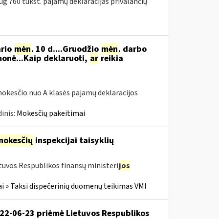
g 760 tūkst. pajamų deklaracijas privalančių
ario
mėn
. 10 d....Gruodžio
mėn
. darbo
onė...Kaip deklaruoti,
ar
reikia
okesčio nuo A klasės pajamų deklaracijos
inis:
Mokesčių pakeitimai
mokesčių
inspekcijai taisyklių
tuvos Respublikos finansų ministeri
jos
i » Taksi dispečerinių duomenų teikimas VMI
022-06-23 priėmė Lietuvos Respublikos