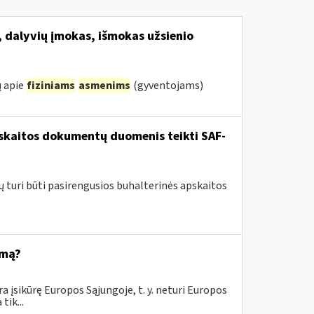
, dalyvių įmokas, išmokas užsienio
ų apie
fiziniams
asmenims
(gyventojams)
pskaitos dokumentų duomenis teikti SAF-
ų turi būti pasirengusios buhalterinės apskaitos
emą?
 įsikūrę Europos Sąjungoje, t. y. neturi Europos
tik...