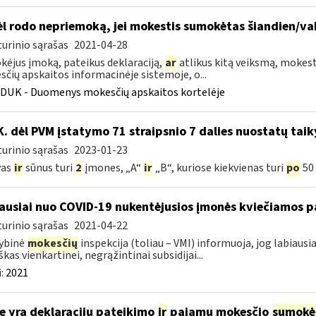
l rodo nepriemoką, jei mokestis sumokėtas šiandien/va
urinio sąrašas
2021-04-28
ėjus įmoką, pateikus deklaraciją,
ar
atlikus kitą veiksmą, mokesti
čių apskaitos informacinėje sistemoje, o...
DUK - Duomenys mokesčių apskaitos kortelėje
K. dėl PVM įstatymo 71 straipsnio 7 dalies nuostatų tai
urinio sąrašas
2023-01-23
vas
ir
sūnus turi
2
įmones, „A“
ir
„B“, kuriose kiekvienas turi
po
50 
ausiai nuo COVID-19 nukentėjusios įmonės kviečiamos pa
urinio sąrašas
2021-04-22
ybinė
mokesčių
inspekcija (toliau – VMI) informuoja, jog labiaus
škas vienkartinei, negrąžintinai subsidijai...
:
2021
e yra deklaracijų pateikimo
ir
pajamų mokesčio
sumokė