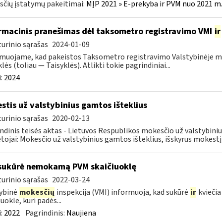
čių įstatymų pakeitimai:
MĮP 2021 » E-prekyba ir PVM nuo 2021 m. 
rmacinis pranešimas dėl taksometro registravimo VMI
ir
urinio sąrašas
2024-01-09
muojame, kad pakeistos Taksometro registravimo Valstybinėje mo
lės (toliau — Taisyklės). Atlikti tokie pagrindiniai...
:
2024
stis už valstybinius gamtos išteklius
urinio sąrašas
2020-02-13
ndinis teisės aktas - Lietuvos Respublikos mokesčio už valstybini
ojai: Mokesčio už valstybinius gamtos išteklius, išskyrus mokestį
sukūrė nemokamą PVM skaičiuoklę
urinio sąrašas
2022-03-24
ybinė
mokesčių
inspekcija (VMI) informuoja, kad sukūrė
ir
kviečia
uokle, kuri padės...
:
2022
Pagrindinis:
Naujiena