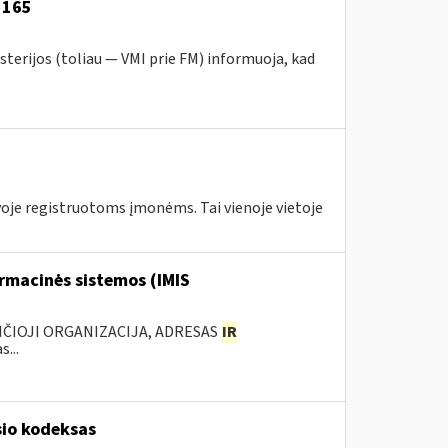
1165
sterijos (toliau — VMI prie FM) informuoja, kad
tuvoje registruotoms įmonėms. Tai vienoje vietoje
rmacinės sistemos (IMIS
ANČIOJI ORGANIZACIJA, ADRESAS
IR
...
sio kodeksas