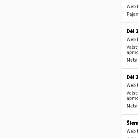
Web t
Pajam
Dėl 
Web t
Valst
apmo
Metai
Dėl 
Web t
Valst
apmo
Metai
Šiem
Web t