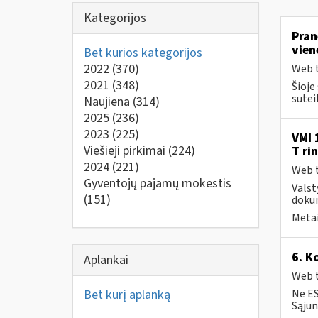
Kategorijos
Pran
vien
Bet kurios kategorijos
2022
(370)
Web t
2021
(348)
Šioje
suteik
Naujiena
(314)
2025
(236)
2023
(225)
VMI 
Viešieji pirkimai
(224)
T ri
2024
(221)
Web t
Gyventojų pajamų mokestis
Valst
(151)
dokum
Metai
6. K
Aplankai
Web t
Bet kurį aplanką
Ne ES
Sąjun