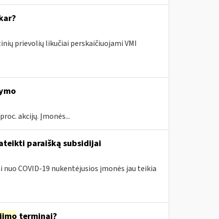
kar?
nių prievolių likučiai perskaičiuojami VMI
kymo
proc. akcijų. Įmonės...
teikti paraišką subsidijai
iai nuo COVID-19 nukentėjusios įmonės jau teikia
jimo
terminai?