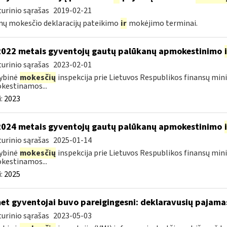
urinio sąrašas
2019-02-21
ų mokesčio deklaracijų pateikimo
ir
mokėjimo terminai.
2022 metais gyventojų gautų palūkanų apmokestinimo
urinio sąrašas
2023-02-01
ybinė
mokesčių
inspekcija prie Lietuvos Respublikos finansų mini
kestinamos...
:
2023
2024 metais gyventojų gautų palūkanų apmokestinimo
urinio sąrašas
2025-01-14
ybinė
mokesčių
inspekcija prie Lietuvos Respublikos finansų mini
kestinamos...
:
2025
et gyventojai buvo pareigingesni: deklaravusių pajamas
urinio sąrašas
2023-05-03