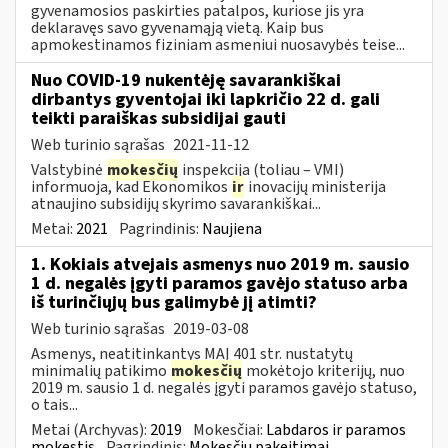
gyvenamosios paskirties patalpos, kuriose jis yra
deklaravęs savo gyvenamąją vietą. Kaip bus
apmokestinamos fiziniam asmeniui nuosavybės teise...
Nuo COVID-19 nukentėję savarankiškai
dirbantys gyventojai iki lapkričio 22 d. gali
teikti paraiškas subsidijai gauti
Web turinio sąrašas
2021-11-12
Valstybinė
mokesčių
inspekcija (toliau – VMI)
informuoja, kad Ekonomikos
ir
inovacijų ministerija
atnaujino subsidijų skyrimo savarankiškai...
Metai:
2021
Pagrindinis:
Naujiena
1. Kokiais atvejais asmenys nuo 2019 m. sausio
1 d. negalės įgyti paramos gavėjo statuso arba
iš turinčiųjų bus galimybė jį atimti?
Web turinio sąrašas
2019-03-08
Asmenys, neatitinkantys MAĮ 401 str. nustatytų
minimalių patikimo
mokesčių
mokėtojo kriterijų, nuo
2019 m. sausio 1 d. negalės įgyti paramos gavėjo statuso,
o tais...
Metai (Archyvas):
2019
Mokesčiai:
Labdaros ir paramos
mokestis
Pagrindinis:
Mokesčių pakeitimai