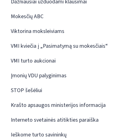
Dažniausiai užduodami klausimai
Mokesčių ABC
Viktorina moksleiviams
VMI kviečia į „Pasimatymą su mokesčiais“
VMI turto aukcionai
Įmonių VDU palyginimas
STOP šešėliui
Krašto apsaugos ministerijos informacija
Interneto svetainės atitikties paraiška
Ieškome turto savininkų