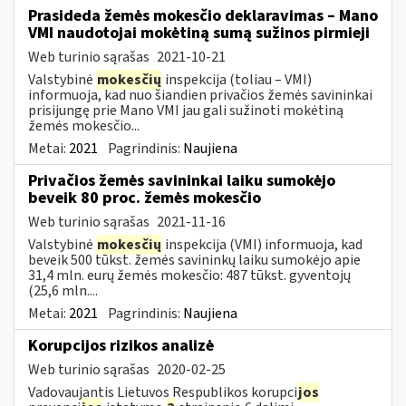
Prasideda žemės mokesčio deklaravimas – Mano
VMI naudotojai mokėtiną sumą sužinos pirmieji
Web turinio sąrašas
2021-10-21
Valstybinė
mokesčių
inspekcija (toliau – VMI)
informuoja, kad nuo šiandien privačios žemės savininkai
prisijungę prie Mano VMI jau gali sužinoti mokėtiną
žemės mokesčio...
Metai:
2021
Pagrindinis:
Naujiena
Privačios žemės savininkai laiku sumokėjo
beveik 80 proc. žemės mokesčio
Web turinio sąrašas
2021-11-16
Valstybinė
mokesčių
inspekcija (VMI) informuoja, kad
beveik 500 tūkst. žemės savininkų laiku sumokėjo apie
31,4 mln. eurų žemės mokesčio: 487 tūkst. gyventojų
(25,6 mln....
Metai:
2021
Pagrindinis:
Naujiena
Korupcijos rizikos analizė
Web turinio sąrašas
2020-02-25
Vadovaujantis Lietuvos Respublikos korupci
jos