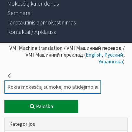
Mokesčių kalendorius
Seminarai
Tarptautinis apmokestinimas
Kontaktai / Apklausa
VMI Machine translation / VMI Машинный перевод /
VMI Машинний переклад (
English
,
Русский
,
Українська
)
Paieška
Kategorijos