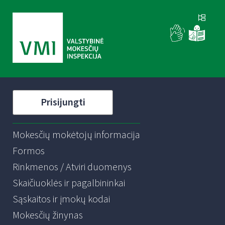
Prisijungti
Mokesčių mokėtojų informacija
Formos
Rinkmenos / Atviri duomenys
Skaičiuoklės ir pagalbininkai
Sąskaitos ir įmokų kodai
Mokesčių žinynas