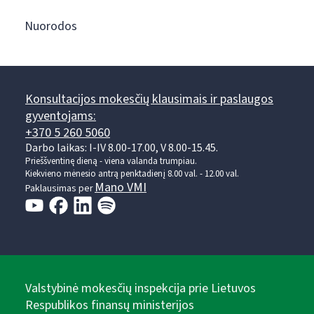
Nuorodos
Konsultacijos mokesčių klausimais ir paslaugos
gyventojams:
+370 5 260 5060
Darbo laikas: I-IV 8.00-17.00, V 8.00-15.45.
Prieššventinę dieną - viena valanda trumpiau.
Kiekvieno mėnesio antrą penktadienį 8.00 val. - 12.00 val.
Mano VMI
Paklausimas per
Valstybinė mokesčių inspekcija prie Lietuvos
Respublikos finansų ministerijos