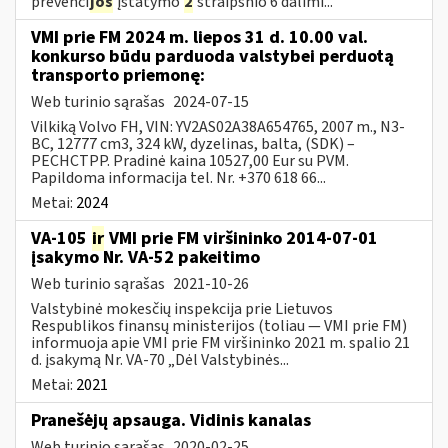
prevenci
jos
įstatymo
2
straipsnio 6 dalimi...
VMI prie FM 2024 m. liepos 31 d. 10.00 val.
konkurso būdu parduoda valstybei perduotą
transporto priemonę:
Web turinio sąrašas
2024-07-15
Vilkiką Volvo FH, VIN: YV2AS02A38A654765, 2007 m., N3-
BC, 12777 cm3, 324 kW, dyzelinas, balta, (SDK) –
PECHCTPP. Pradinė kaina 10527,00 Eur su PVM.
Papildoma informacija tel. Nr. +370 618 66...
Metai:
2024
VA-105
ir
VMI prie FM viršininko 2014-07-01
įsakymo Nr. VA-52 pakeitimo
Web turinio sąrašas
2021-10-26
Valstybinė mokesčių inspekcija prie Lietuvos
Respublikos finansų ministerijos (toliau ― VMI prie FM)
informuoja apie VMI prie FM viršininko 2021 m. spalio 21
d. įsakymą Nr. VA-70 „Dėl Valstybinės...
Metai:
2021
Pranešėjų apsauga. Vidinis kanalas
Web turinio sąrašas
2020-02-25