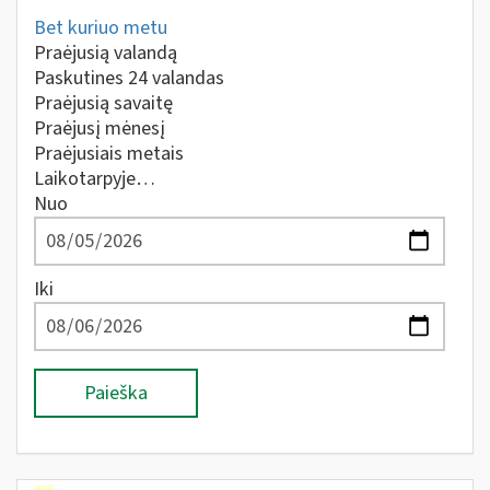
Bet kuriuo metu
Praėjusią valandą
Paskutines 24 valandas
Praėjusią savaitę
Praėjusį mėnesį
Praėjusiais metais
Laikotarpyje…
Nuo
Iki
Paieška