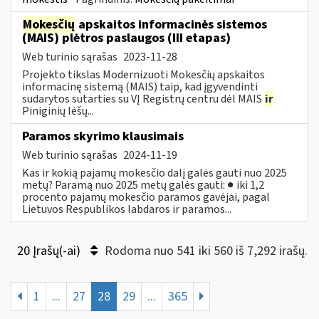
Mokesčių
apskaitos informacinės sistemos
(MAIS) plėtros paslaugos (III etapas)
Web turinio sąrašas
2023-11-28
Projekto tikslas Modernizuoti Mokesčių apskaitos
informacinę sistemą (MAIS) taip, kad įgyvendinti
sudarytos sutarties su VĮ Registrų centru dėl MAIS
ir
Piniginių lėšų...
Paramos skyrimo klausimais
Web turinio sąrašas
2024-11-19
Kas ir kokią pajamų mokesčio dalį galės gauti nuo 2025
metų? Paramą nuo 2025 metų galės gauti: ● iki 1,2
procento pajamų mokesčio paramos gavėjai, pagal
Lietuvos Respublikos labdaros ir paramos...
20 Įrašų(-ai)
Rodoma nuo 541 iki 560 iš 7,292 irašų.
1
...
27
28
29
...
365