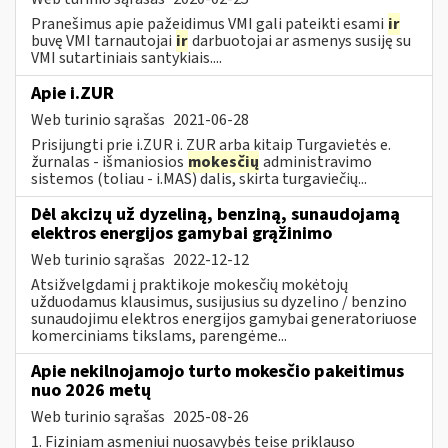
Pranešimus apie pažeidimus VMI gali pateikti esami
ir
buvę VMI tarnautojai
ir
darbuotojai ar asmenys susiję su
VMI sutartiniais santykiais....
Apie i.ZUR
Web turinio sąrašas
2021-06-28
Prisijungti prie i.ZUR i. ZUR arba kitaip Turgavietės e.
žurnalas - išmaniosios
mokesčių
administravimo
sistemos (toliau - i.MAS) dalis, skirta turgaviečių...
Dėl akcizų už dyzeliną, benziną, sunaudojamą
elektros energijos gamybai grąžinimo
Web turinio sąrašas
2022-12-12
Atsižvelgdami į praktikoje mokesčių mokėtojų
užduodamus klausimus, susijusius su dyzelino / benzino
sunaudojimu elektros energijos gamybai generatoriuose
komerciniams tikslams, parengėme...
Apie nekilnojamojo turto mokesčio pakeitimus
nuo 2026 metų
Web turinio sąrašas
2025-08-26
1. Fiziniam asmeniui nuosavybės teise priklauso