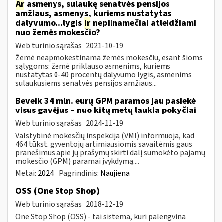
Ar
asmenys, sulaukę senatvės pensijos
amžiaus, asmenys, kuriems nustatytas
dalyvumo...lygis
ir
nepilnamečiai atleidžiami
nuo žemės mokesčio?
Web turinio sąrašas
2021-10-19
Žemė neapmokestinama žemės mokesčiu, esant šioms
sąlygoms: žemė priklauso asmenims, kuriems
nustatytas 0-40 procentų dalyvumo lygis, asmenims
sulaukusiems senatvės pensijos amžiaus...
Beveik 34 mln. eurų GPM paramos jau pasiekė
visus gavėjus – nuo kitų metų laukia pokyčiai
Web turinio sąrašas
2024-11-19
Valstybinė mokesčių inspekcija (VMI) informuoja, kad
464 tūkst. gyventojų artimiausiomis savaitėmis gaus
pranešimus apie jų prašymų skirti dalį sumokėto pajamų
mokesčio (GPM) paramai įvykdymą....
Metai:
2024
Pagrindinis:
Naujiena
OSS (One Stop Shop)
Web turinio sąrašas
2018-12-19
One Stop Shop (OSS) - tai sistema, kuri palengvina