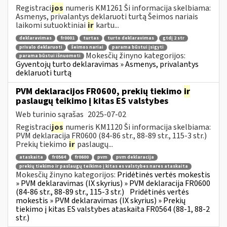
Registraci
jos
numeris KM1261 Ši informacija skelbiama:
Asmenys, privalantys deklaruoti turtą Šeimos nariais
laikomi sutuoktiniai
ir
kartu...
deklaravimas
fr0001
turtas
turto deklaravimas
gtdį 2 str
privalo deklaruoti
šeimos nariai
parama būstui įsigyti
Mokesčių žinyno kategorijos:
parama būstui išnuomoti
Gyventojų turto deklaravimas » Asmenys, privalantys
deklaruoti turtą
PVM deklaracijos FR0600, prekių tiekimo
ir
paslaugų teikimo į kitas ES valstybes
Web turinio sąrašas
2025-07-02
Registraci
jos
numeris KM1120 Ši informacija skelbiama:
PVM deklaracija FR0600 (84-86 str., 88-89 str., 115-3 str.)
Prekių tiekimo
ir
paslaugų...
ataskaita
fr0564
fr0600
pvm
pvm deklaracija
prekių tiekimo ir paslaugų teikimo į kitas es valstybes nares ataskaita
Mokesčių žinyno kategorijos:
Pridėtinės vertės mokestis
» PVM deklaravimas (IX skyrius) » PVM deklaracija FR0600
(84-86 str., 88-89 str., 115-3 str.)
Pridėtinės vertės
mokestis » PVM deklaravimas (IX skyrius) » Prekių
tiekimo į kitas ES valstybes ataskaita FR0564 (88-1, 88-2
str.)