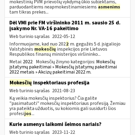
mokestinių PVM prievolių vykdymą ūkio subjektams,
parduodantiems neapmokestinamiesiems
asmenims
tam tikras prekes...
Dėl VMI prie FM viršininko 2011 m. sausio 25 d.
įsakymo Nr. VA-16 pakeitimo
Web turinio sąrašas
2022-05-12
Informuojame, kad nuo 202
2
m. gegužės 5 d. įsigaliojo
Valstybinės
mokesčių
inspekcijos prie Lietuvos
Respublikos finansų ministerijos viršininko...
Metai:
2022
Mokesčių žinyno kategorijos:
Mokesčių
įstatymų pakeitimai » Mokesčių įstatymų pakeitimai
2022 metais » Akcizų pakeitimai 2022 m.
Mokesčių
inspektoriaus profesija
Web turinio sąrašas
2021-08-23
Ką veikia mokesčių inspektorius? Čia galite
"pasimatuoti" mokesčių inspektoriaus profesiją. Žemiau
yra pateikta užduotis, su kokiomis gali susidurti šios
profesi
jos
...
Kurie asmenys laikomi šeimos nariais?
Web turinio sąrašas
2023-11-22