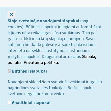
Uždaryti
Šioje svetainėje naudojami slapukai
(angl.
cookies). Būtinieji slapukai įdiegiami automatiškai
ir jiems nėra reikalingas Jūsų sutikimas. Taip pat
galite sutikti ir su kitų slapukų naudojimu. Savo
sutikimą bet kada galėsite atšaukti pakeisdami
interneto naršyklės nustatymus ir ištrindami
įrašytus slapukus. Daugiau informacijos
Slapukų
politika
;
Privatumo politika.
Būtinieji slapukai
Naudojami sklandžiam svetainės veikimui ir įgalina
pagrindines svetainės funkcijas. Be šių slapukų
svetainė negali tinkamai veikti.
Analitiniai slapukai