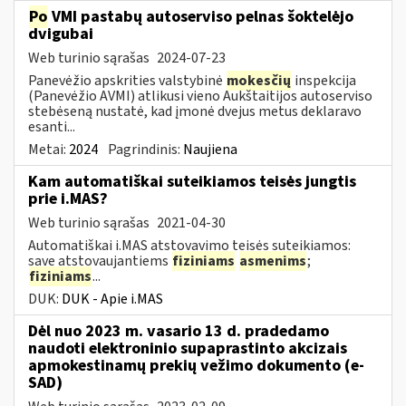
Po
VMI pastabų autoserviso pelnas šoktelėjo
dvigubai
Web turinio sąrašas
2024-07-23
Panevėžio apskrities valstybinė
mokesčių
inspekcija
(Panevėžio AVMI) atlikusi vieno Aukštaitijos autoserviso
stebėseną nustatė, kad įmonė dvejus metus deklaravo
esanti...
Metai:
2024
Pagrindinis:
Naujiena
Kam automatiškai suteikiamos teisės jungtis
prie i.MAS?
Web turinio sąrašas
2021-04-30
Automatiškai i.MAS atstovavimo teisės suteikiamos:
save atstovaujantiems
fiziniams
asmenims
;
fiziniams
...
DUK:
DUK - Apie i.MAS
Dėl nuo 2023 m. vasario 13 d. pradedamo
naudoti elektroninio supaprastinto akcizais
apmokestinamų prekių vežimo dokumento (e-
SAD)