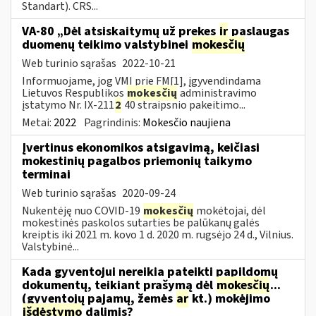
Standart). CRS...
VA-80 „Dėl atsiskaitymų už prekes
ir
paslaugas
duomenų teikimo valstybinei
mokesčių
Web turinio sąrašas
2022-10-21
Informuojame, jog VMI prie FM[1], įgyvendindama
Lietuvos Respublikos
mokesčių
administravimo
įstatymo Nr. IX-211
2
40 straipsnio pakeitimo...
Metai:
2022
Pagrindinis:
Mokesčio naujiena
Įvertinus ekonomikos atsigavimą, keičiasi
mokestinių pagalbos priemonių taikymo
terminai
Web turinio sąrašas
2020-09-24
Nukentėję nuo COVID-19
mokesčių
mokėtojai, dėl
mokestinės paskolos sutarties be palūkanų galės
kreiptis iki 2021 m. kovo 1 d. 2020 m. rugsėjo 24 d., Vilnius.
Valstybinė...
Kada gyventojui nereikia pateikti papildomų
dokumentų, teikiant prašymą dėl
mokesčių
...
(gyventojų pajamų, žemės
ar
kt.) mokėjimo
išdėstymo
dalimis?