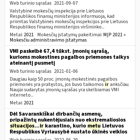
Web turinio sąrašas
2021-09-07
Valstybinė mokesčių inspekcija prie Lietuvos
Respublikos finansų ministerijos informuoja, kad
priimtas Valstybinės mokesčių inspekcijos prie Lietuvos
Respublikos finansų ministerijos viršininko...
Metai:
2021
Mokesčių įstatymų pakeitimai:
MĮP 2021 »
Mokesčiu administravimo įstatymas
VMI paskelbė 67,4 tūkst. įmonių sąrašą,
kurioms mokestines pagalbos priemones taikys
ateinantį pusmetį
Web turinio sąrašas
2021-01-06
Daugiau kaip 50 proc. įmonių mokestinės pagalbos
priemonės yra pratęstos, jos buvo taikomos
ir
anksčiau.
Naujai sudarytas įmonių sąrašas yra skelbiamas VMI
interneto...
Metai:
2021
Dėl Savarankiškai dirbančių asmenų,
pripažintų nukentėjusiais nuo ekstremaliosios
situacijos
...
ir
karantino, kurio
metu
Lietuvos
Respublikos Vyriausybė nustato ūkinės veiklos
Web turinio sąrašas
2022-06-29