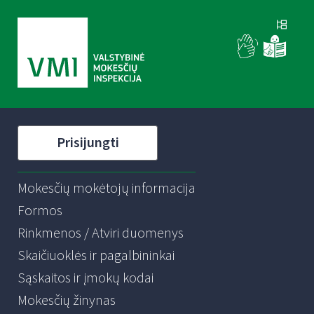
Prisijungti
Mokesčių mokėtojų informacija
Formos
Rinkmenos / Atviri duomenys
Skaičiuoklės ir pagalbininkai
Sąskaitos ir įmokų kodai
Mokesčių žinynas