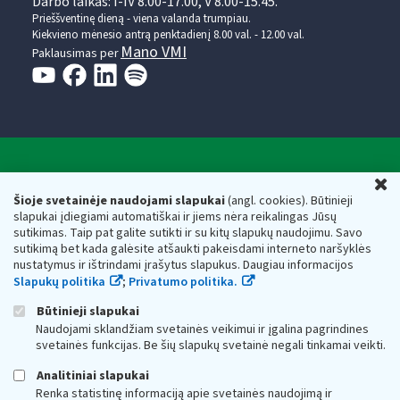
Darbo laikas: I-IV 8.00-17.00, V 8.00-15.45.
Prieššventinę dieną - viena valanda trumpiau.
Kiekvieno mėnesio antrą penktadienį 8.00 val. - 12.00 val.
Mano VMI
Paklausimas per
Valstybinė mokesčių inspekcija prie Lietuvos
U
Respublikos finansų ministerijos
Šioje svetainėje naudojami slapukai
(angl. cookies). Būtinieji
slapukai įdiegiami automatiškai ir jiems nėra reikalingas Jūsų
Biudžetinė įstaiga. Juridinio asmens kodas — 188659752,
sutikimas. Taip pat galite sutikti ir su kitų slapukų naudojimu. Savo
adresas: Vasario 16-osios g. 14, 01107 Vilnius, Lietuva, el.paštas:
sutikimą bet kada galėsite atšaukti pakeisdami interneto naršyklės
vmi@vmi.lt
, E. pristatymo dėžutės adresas 188659752
nustatymus ir ištrindami įrašytus slapukus. Daugiau informacijos
Duomenys apie Valstybinę mokesčių inspekciją prie Lietuvos
Slapukų politika
;
Privatumo politika.
Respublikos finansų ministerijos kaupiami ir saugomi Juridinių
asmenų registre
Būtinieji slapukai
Naudojami sklandžiam svetainės veikimui ir įgalina pagrindines
svetainės funkcijas. Be šių slapukų svetainė negali tinkamai veikti.
Analitiniai slapukai
Renka statistinę informaciją apie svetainės naudojimą ir