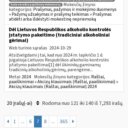
Mokesčių žinyno
kada nereikia papildomų dokumentų
kategorijos:
Prašymai, pažymos ir mokėjimo duomenys
» Pažymų užsakymas ir prašymų teikimas » Prašymas
atidėti arba išdėstyti mokestinę nepriemoką
Dėl Lietuvos Respublikos alkoholio kontrolės
įstatymo pakeitimo (tradiciniai alkoholiniai
gėrimai)
Web turinio sąrašas
2024-10-29
Atsižvelgdami į tai, kad nuo 2024 m. lapkričio 1 d.
įsigalioja Lietuvos Respublikos alkoholio kontrolės
įstatymo pakeitimai[1] dėl ūkininkų gaminamų
tradicinių alkoholinių gėrimų, parengėme...
Metai:
2024
Mokesčių žinyno kategorijos:
Raštai,
paaiškinimai » Akcizų klausimais (Raštai, paaiškinimai) »
Akcizų klausimais (Raštai, paaiškinimai) 2024
20 Įrašų(-ai)
Rodoma nuo 121 iki 140 iš 7,293 irašų.
1
...
6
7
8
...
365