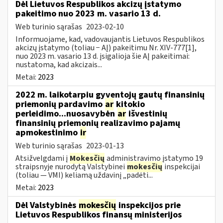
Dėl Lietuvos Respublikos akcizų įstatymo
pakeitimo nuo 2023 m. vasario 13 d.
Web turinio sąrašas
2023-02-10
Informuojame, kad, vadovaujantis Lietuvos Respublikos
akcizų įstatymo (toliau − AĮ) pakeitimu Nr. XIV-777[1],
nuo 2023 m. vasario 13 d. įsigalioja šie AĮ pakeitimai:
nustatoma, kad akcizais...
Metai:
2023
2022 m. laikotarpiu gyventojų gautų finansinių
priemonių pardavimo
ar
kitokio
perleidimo...nuosavybėn
ar
išvestinių
finansinių priemonių realizavimo pajamų
apmokestinimo
ir
Web turinio sąrašas
2023-01-13
Atsižvelgdami į
Mokesčių
administravimo įstatymo 19
straipsnyje nurodytą Valstybinei
mokesčių
inspekcijai
(toliau — VMI) keliamą uždavinį „padėti...
Metai:
2023
Dėl Valstybinės
mokesčių
inspekcijos prie
Lietuvos Respublikos finansų ministerijos