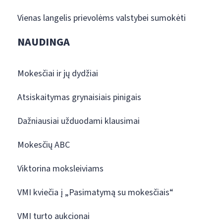
Vienas langelis prievolėms valstybei sumokėti
NAUDINGA
Mokesčiai ir jų dydžiai
Atsiskaitymas grynaisiais pinigais
Dažniausiai užduodami klausimai
Mokesčių ABC
Viktorina moksleiviams
VMI kviečia į „Pasimatymą su mokesčiais“
VMI turto aukcionai