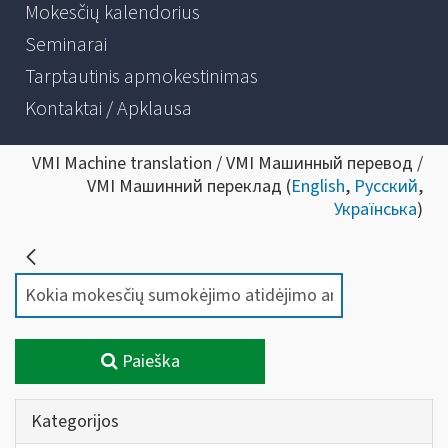
Mokesčių kalendorius
Seminarai
Tarptautinis apmokestinimas
Kontaktai / Apklausa
VMI Machine translation / VMI Машинный перевод /
VMI Машинний переклад (
English
,
Русский
,
Українська
)
Paieška
Kategorijos