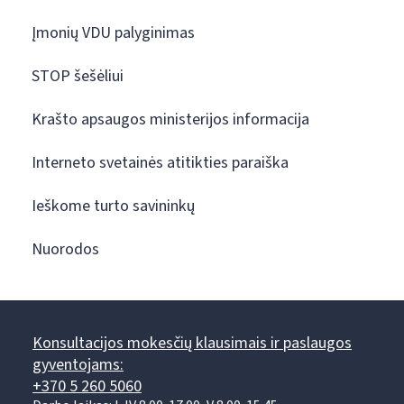
Įmonių VDU palyginimas
STOP šešėliui
Krašto apsaugos ministerijos informacija
Interneto svetainės atitikties paraiška
Ieškome turto savininkų
Nuorodos
Konsultacijos mokesčių klausimais ir paslaugos
gyventojams:
+370 5 260 5060