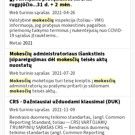
rugpjūčio...31 d. +
2
mėn
.
Web turinio sąrašas
2021-04-26
Valstybinė
mokesčių
inspekcija (toliau – VMI)
informuoja, jog pratęsus mokestinės pagalbos
priemonių taikymo terminus į nukentėjusių nuo COVID-
19 sąrašus įtrauktiems...
Metai:
2021
Mokesčių
administratoriaus išankstinis
įsipareigojimas dėl
mokesčių
teisės aktų
nuostatų
Web turinio sąrašas
2021-07-20
Mokesčių
mokėtojas turi teisę kreiptis į
mokesčių
administratorių su prašymu pritarti jo siūlomam
mokesčių
teisės aktų...
CRS - Dažniausiai užduodami klausimai (DUK)
Web turinio sąrašas
2021-11-09
Bendrasis duomenų teikimo standartas, (angl. Common
Reporting Standard, toliau — CRS) VARTOJAMŲ
TRUMPINIŲ SĄRAŠAS CRS — Bendrasis duomenų
teikimo standartas (angl. Common Reporting