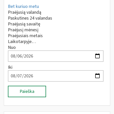
Bet kuriuo metu
Praėjusią valandą
Paskutines 24 valandas
Praėjusią savaitę
Praėjusį mėnesį
Praėjusiais metais
Laikotarpyje…
Nuo
Iki
Paieška