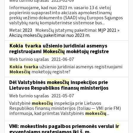
Web turinio sąrašas
2023-02-09
Informuojame, kad nuo 2023 m. vasario 13 d. vietoj
popierinio supaprastinto akcizais apmokestinamų
prekių vežimo dokumento (SAAD) visų Europos Sąjungos
valstybių narių kompiuterinėse sistemose bus...
Metai:
2023
Mokesčių įstatymų pakeitimai:
MĮP 2021 »
Akcizų mokesčių pakeitimai nuo 2023 m.
Kokia
tvarka
užsienio juridiniai asmenys
registruojami
Mokesčių
mokėtojų registre
Web turinio sąrašas
2021-06-07
Kokia
tvarka
užsienio juridiniai asmenys registruojami
Mokesčių
mokėtojų registre?
Dėl Valstybinės
mokesčių
inspekcijos prie
Lietuvos Respublikos finansų ministerijos
Web turinio sąrašas
2021-05-07
Valstybinė
mokesčių
inspekcija prie Lietuvos
Respublikos finansų ministerijos (toliau — VMI prie FM)
informuoja, kad priimtas Valstybinės
mokesčių
...
VMI: mokestinės pagalbos priemonės verslui
ir
gyventojams pratęsiamos iki š. m.