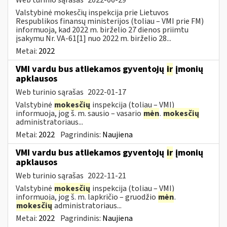
Valstybinė mokesčių inspekcija prie Lietuvos
Respublikos finansų ministerijos (toliau – VMI prie FM)
informuoja, kad 2022 m. birželio 27 dienos priimtu
įsakymu Nr. VA-61[1] nuo 2022 m. birželio 28...
Metai:
2022
VMI vardu bus atliekamos gyventojų
ir
įmonių
apklausos
Web turinio sąrašas
2022-01-17
Valstybinė
mokesčių
inspekcija (toliau – VMI)
informuoja, jog š. m. sausio – vasario
mėn
.
mokesčių
administratoriaus...
Metai:
2022
Pagrindinis:
Naujiena
VMI vardu bus atliekamos gyventojų
ir
įmonių
apklausos
Web turinio sąrašas
2022-11-21
Valstybinė
mokesčių
inspekcija (toliau – VMI)
informuoja, jog š. m. lapkričio – gruodžio
mėn
.
mokesčių
administratoriaus...
Metai:
2022
Pagrindinis:
Naujiena