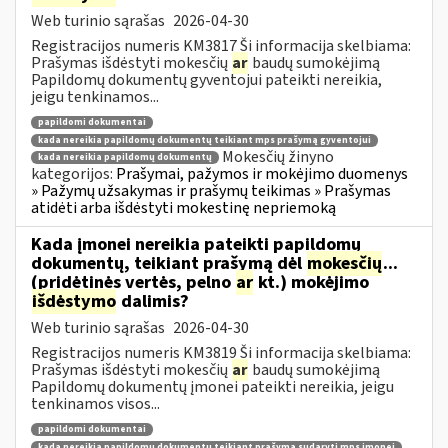
Web turinio sąrašas
2026-04-30
Registracijos numeris KM3817 Ši informacija skelbiama:
Prašymas išdėstyti mokesčių
ar
baudų sumokėjimą
Papildomų dokumentų gyventojui pateikti nereikia,
jeigu tenkinamos...
papildomi dokumentai
kada nereikia papildomų dokumentų teikiant mps prašymą gyventojui
Mokesčių žinyno
kada nereikia papildomų dokumentų
kategorijos:
Prašymai, pažymos ir mokėjimo duomenys
» Pažymų užsakymas ir prašymų teikimas » Prašymas
atidėti arba išdėstyti mokestinę nepriemoką
Kada įmonei nereikia pateikti papildomų
dokumentų, teikiant prašymą dėl
mokesčių
...
(pridėtinės vertės, pelno
ar
kt.) mokėjimo
išdėstymo
dalimis?
Web turinio sąrašas
2026-04-30
Registracijos numeris KM3819 Ši informacija skelbiama:
Prašymas išdėstyti mokesčių
ar
baudų sumokėjimą
Papildomų dokumentų įmonei pateikti nereikia, jeigu
tenkinamos visos...
papildomi dokumentai
kada nereikia papildomų dokumentų teikiant prašymą sudaryti mps įmonei