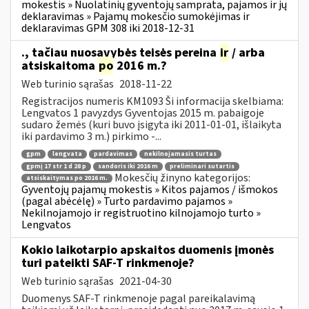
mokestis » Nuolatinių gyventojų samprata, pajamos ir jų
deklaravimas » Pajamų mokesčio sumokėjimas ir
deklaravimas GPM 308 iki 2018-12-31
., tačiau nuosavybės teisės pereina
ir
/ arba
atsiskaitoma
po
2016 m.?
Web turinio sąrašas
2018-11-22
Registracijos numeris KM1093 Ši informacija skelbiama:
Lengvatos 1 pavyzdys Gyventojas 2015 m. pabaigoje
sudaro žemės (kuri buvo įsigyta iki 2011-01-01, išlaikyta
iki pardavimo 3 m.) pirkimo -...
gpm
lengvata
pardavimas
nekilnojamasis turtas
gpmį 17 str 1 d 28 p
sandoris iki 2016 m
preliminari sutartis
Mokesčių žinyno kategorijos:
atsiskaitymas po 2016 m.
Gyventojų pajamų mokestis » Kitos pajamos / išmokos
(pagal abėcėlę) » Turto pardavimo pajamos »
Nekilnojamojo ir registruotino kilnojamojo turto »
Lengvatos
Kokio laikotarpio apskaitos duomenis įmonės
turi pateikti SAF-T rinkmenoje?
Web turinio sąrašas
2021-04-30
Duomenys SAF-T rinkmenoje pagal pareikalavimą