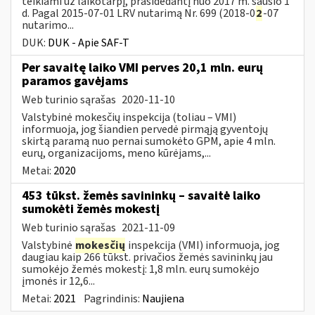
teikiami už laikotarpį, prasidedantį nuo 2017 m. sausio 1
d. Pagal 2015-07-01 LRV nutarimą Nr. 699 (2018-0
2
-07
nutarimo...
DUK:
DUK - Apie SAF-T
Per savaitę laiko VMI perves 20,1 mln. eurų
paramos gavėjams
Web turinio sąrašas
2020-11-10
Valstybinė mokesčių inspekcija (toliau – VMI)
informuoja, jog šiandien pervedė pirmąją gyventojų
skirtą paramą nuo pernai sumokėto GPM, apie 4 mln.
eurų, organizacijoms, meno kūrėjams,...
Metai:
2020
453 tūkst. žemės savininkų – savaitė laiko
sumokėti žemės mokestį
Web turinio sąrašas
2021-11-09
Valstybinė
mokesčių
inspekcija (VMI) informuoja, jog
daugiau kaip 266 tūkst. privačios žemės savininkų jau
sumokėjo žemės mokestį: 1,8 mln. eurų sumokėjo
įmonės ir 12,6...
Metai:
2021
Pagrindinis:
Naujiena