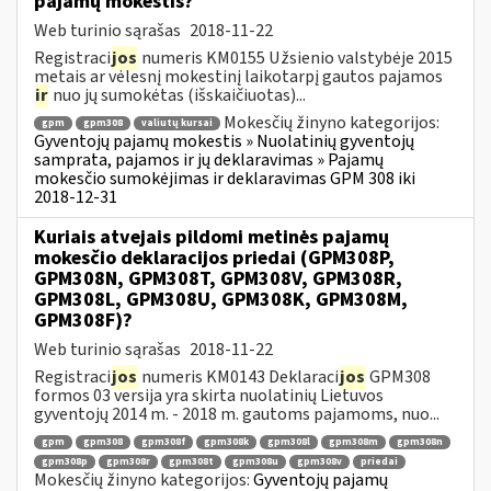
pajamų mokestis?
Web turinio sąrašas
2018-11-22
Registraci
jos
numeris KM0155 Užsienio valstybėje 2015
metais ar vėlesnį mokestinį laikotarpį gautos pajamos
ir
nuo jų sumokėtas (išskaičiuotas)...
Mokesčių žinyno kategorijos:
gpm
gpm308
valiutų kursai
Gyventojų pajamų mokestis » Nuolatinių gyventojų
samprata, pajamos ir jų deklaravimas » Pajamų
mokesčio sumokėjimas ir deklaravimas GPM 308 iki
2018-12-31
Kuriais atvejais pildomi metinės pajamų
mokesčio deklaracijos priedai (GPM308P,
GPM308N, GPM308T, GPM308V, GPM308R,
GPM308L, GPM308U, GPM308K, GPM308M,
GPM308F)?
Web turinio sąrašas
2018-11-22
Registraci
jos
numeris KM0143 Deklaraci
jos
GPM308
formos 03 versija yra skirta nuolatinių Lietuvos
gyventojų 2014 m. - 2018 m. gautoms pajamoms, nuo...
gpm
gpm308
gpm308f
gpm308k
gpm308l
gpm308m
gpm308n
gpm308p
gpm308r
gpm308t
gpm308u
gpm308v
priedai
Mokesčių žinyno kategorijos:
Gyventojų pajamų