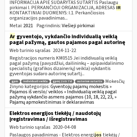
INFORMACIJA APIE SUDARYTAS SUTARTIS Paslaugų
pirkimai I. PERKANČIOJI ORGANIZACIJA, ADRESAS
IR
KONTAKTINIAI DUOMENYS: I.1. Perkančiosios
organizacijos pavadinimas...
Metai:
2021
Pagrindinis:
Viešieji pirkimai
Ar
gyventojo, vykdančio individualią veiklą
pagal pažymą, gautos pajamos pagal autorinę
Web turinio sąrašas
2024-11-22
Registracijos numeris KM0515 Jei indidivualią veiklą
pagal pažymą (pavyzdžiui, dailininkų – apipavidalinimo
specialistų (grafikos dizainerių) veikla) vykdantis
gyventojas sudaro autorinę sutartį...
Mokesčių
gpm
individuali veikla
gpmį 2 str 7 d
autorinė sutartis
žinyno kategorijos:
Gyventojų pajamų mokestis »
Pajamos iš verslo/ veiklos » Individualią veiklą pagal
pažymą vykdančio asmens pajamos (10, 18, 22, 23, »
Pajamų apmokestinimas ir deklaravimas
Elektros energijos tiekėjų / naudotojų
įregistravimas / išregistravimas
Web turinio sąrašas
2020-04-08
Paslaugos pavadinimas - Elektros energi
jos
tiekėjų /