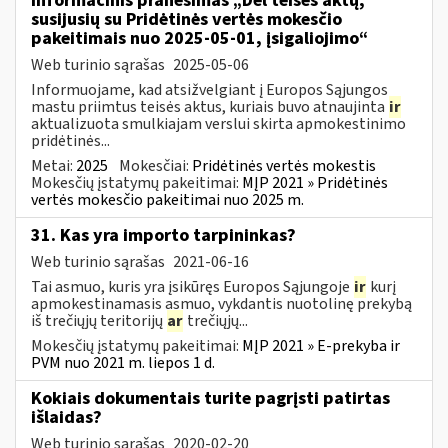
Informacinis pranešimas „Dėl teisės aktų,
susijusių su Pridėtinės vertės mokesčio
pakeitimais nuo 2025-05-01, įsigaliojimo“
Web turinio sąrašas
2025-05-06
Informuojame, kad atsižvelgiant į Europos Sąjungos
mastu priimtus teisės aktus, kuriais buvo atnaujinta
ir
aktualizuota smulkiajam verslui skirta apmokestinimo
pridėtinės...
Metai:
2025
Mokesčiai:
Pridėtinės vertės mokestis
Mokesčių įstatymų pakeitimai:
MĮP 2021 » Pridėtinės
vertės mokesčio pakeitimai nuo 2025 m.
31. Kas yra importo tarpininkas?
Web turinio sąrašas
2021-06-16
Tai asmuo, kuris yra įsikūręs Europos Sąjungoje
ir
kurį
apmokestinamasis asmuo, vykdantis nuotolinę prekybą
iš trečiųjų teritorijų
ar
trečiųjų...
Mokesčių įstatymų pakeitimai:
MĮP 2021 » E-prekyba ir
PVM nuo 2021 m. liepos 1 d.
Kokiais dokumentais turite pagrįsti patirtas
išlaidas?
Web turinio sąrašas
2020-02-20