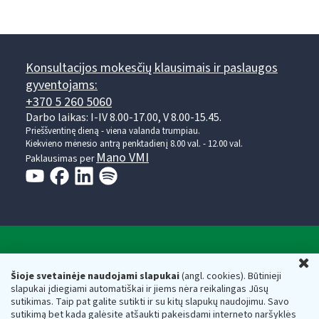
Konsultacijos mokesčių klausimais ir paslaugos
gyventojams:
+370 5 260 5060
Darbo laikas: I-IV 8.00-17.00, V 8.00-15.45.
Prieššventinę dieną - viena valanda trumpiau.
Kiekvieno mėnesio antrą penktadienį 8.00 val. - 12.00 val.
Mano VMI
Paklausimas per
Valstybinė mokesčių inspekcija prie Lietuvos
U
Respublikos finansų ministerijos
Šioje svetainėje naudojami slapukai
(angl. cookies). Būtinieji
slapukai įdiegiami automatiškai ir jiems nėra reikalingas Jūsų
Biudžetinė įstaiga. Juridinio asmens kodas — 188659752,
sutikimas. Taip pat galite sutikti ir su kitų slapukų naudojimu. Savo
adresas: Vasario 16-osios g. 14, 01107 Vilnius, Lietuva, el.paštas:
sutikimą bet kada galėsite atšaukti pakeisdami interneto naršyklės