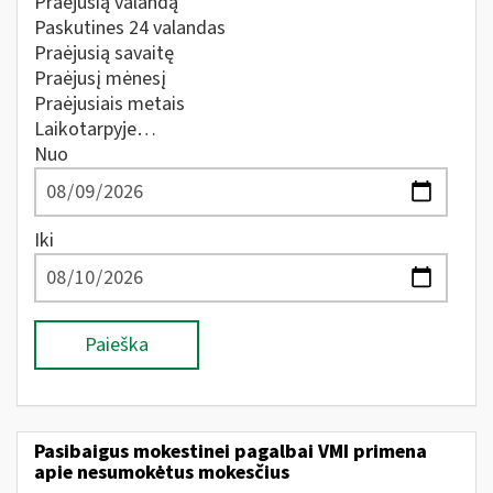
Praėjusią valandą
Paskutines 24 valandas
Praėjusią savaitę
Praėjusį mėnesį
Praėjusiais metais
Laikotarpyje…
Nuo
Iki
Paieška
Pasibaigus mokestinei pagalbai VMI primena
apie nesumokėtus mokesčius