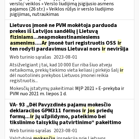
verslo/ veiklos » Verslo liudijimą įsigijusio asmens
pajamos (26 str.) » Veiklos rūšys ir verslo liudijimo
įsigijimas, nutraukimas
Lietuvos įmonė ne PVM mokėtoja parduoda
prekes iš Latvijos sandėlių į Lietuvą
fiziniams
...neapmokestinamiesiems
asmenims
....
Ar
įmonė turi registruotis OSS
ir
ten rodyti pardavimus Lietuvai nors
ir
neviršija
Web turinio sąrašas
2023-08-01
Atsižvelgiant į tai, kad 10 000 Eur riba šiuo atveju
netaikoma, prekių tiekimo vieta keliasi į pirkėjo šalį
ir
dėl nuotolinės prekybos Lietuvos įmonei reikia
registruotis...
Mokesčių įstatymų pakeitimai:
MĮP 2021 » E-prekyba ir
PVM nuo 2021 m. liepos 1 d.
VA- 93 „Dėl Pavyzdinės pajamų mokesčio
deklaracijos GPM311 formos
ir
jos
priedų
formų...
ir
jų užpildymo, pateikimo bei
tikslinimo taisyklių patvirtinimo“ pakeitimo
Web turinio sąrašas
2023-08-01
Valstybinė
mokesčių
inspekcija prie Lietuvos