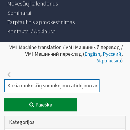
Mokesčių kalendorius
Seminarai
Tarptautinis apmokestinimas
Kontaktai / Apklausa
VMI Machine translation / VMI Машинный перевод /
VMI Машинний переклад (
English
,
Русский
,
Українська
)
Paieška
Kategorijos