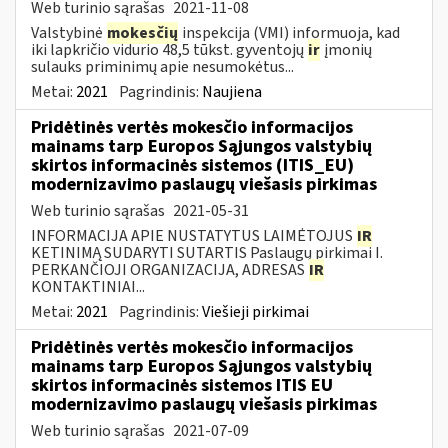
Web turinio sąrašas
2021-11-08
Valstybinė
mokesčių
inspekcija (VMI) informuoja, kad
iki lapkričio vidurio 48,5 tūkst. gyventojų
ir
įmonių
sulauks priminimų apie nesumokėtus...
Metai:
2021
Pagrindinis:
Naujiena
Pridėtinės vertės mokesčio informacijos
mainams tarp Europos Sąjungos valstybių
skirtos informacinės sistemos (ITIS_EU)
modernizavimo paslaugų viešasis pirkimas
Web turinio sąrašas
2021-05-31
INFORMACIJA APIE NUSTATYTUS LAIMĖTOJUS
IR
KETINIMĄ SUDARYTI SUTARTIS Paslaugų pirkimai I.
PERKANČIOJI ORGANIZACIJA, ADRESAS
IR
KONTAKTINIAI...
Metai:
2021
Pagrindinis:
Viešieji pirkimai
Pridėtinės vertės mokesčio informacijos
mainams tarp Europos Sąjungos valstybių
skirtos informacinės sistemos ITIS EU
modernizavimo paslaugų viešasis pirkimas
Web turinio sąrašas
2021-07-09