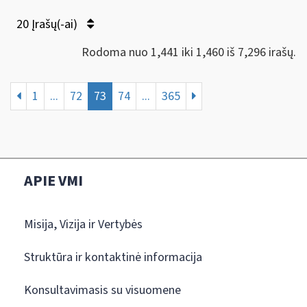
20 Įrašų(-ai)
Rodoma nuo 1,441 iki 1,460 iš 7,296 irašų.
1
...
72
73
74
...
365
APIE VMI
Misija, Vizija ir Vertybės
Struktūra ir kontaktinė informacija
Konsultavimasis su visuomene