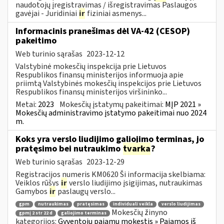
naudotojų įregistravimas / išregistravimas Paslaugos
gavėjai - Juridiniai
ir
fiziniai asmenys...
Informacinis pranešimas dėl VA-42 (CESOP)
pakeitimo
Web turinio sąrašas
2023-12-12
Valstybinė mokesčių inspekcija prie Lietuvos
Respublikos finansų ministerijos informuoja apie
priimtą Valstybinės mokesčių inspekcijos prie Lietuvos
Respublikos finansų ministerijos viršininko...
Metai:
2023
Mokesčių įstatymų pakeitimai:
MĮP 2021 »
Mokesčių administravimo įstatymo pakeitimai nuo 2024
m.
Koks yra verslo liudijimo galiojimo terminas, jo
pratęsimo bei nutraukimo
tvarka
?
Web turinio sąrašas
2023-12-29
Registracijos numeris KM0620 Ši informacija skelbiama:
Veiklos rūšys
ir
verslo liudijimo įsigijimas, nutraukimas
Gamybos
ir
paslaugų verslo...
gpm
nutraukimas
pratęsimas
individuali veikla
verslo liudijimas
Mokesčių žinyno
gpmį 2 str 22 d
galiojimo terminas
kategorijos:
Gyventojų pajamų mokestis » Pajamos iš