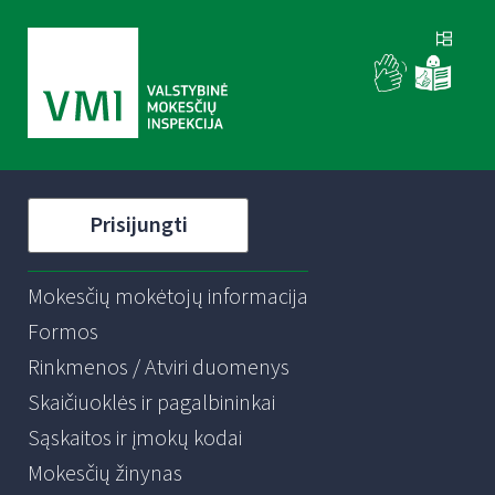
Prisijungti
Mokesčių mokėtojų informacija
Formos
Rinkmenos / Atviri duomenys
Skaičiuoklės ir pagalbininkai
Sąskaitos ir įmokų kodai
Mokesčių žinynas