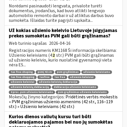
Norėdami pasinaudoti lengvata, privalote turėti
dokumentus, įrodančius, kad buvo atlikti lengvojo
automobilio remonto darbai ir už atliktus darbus buvo
sumokėta. Išlaidas turite pagrįsti sąskaita...
Už kokias užsienio keleivio Lietuvoje įsigyjamas
prekes sumokėtas PVM gali būti grąžinamas?
Web turinio sąrašas
2026-04-16
Registracijos numeris KM1168 Ši informacija skelbiama:
Užsienio keleiviams (4
2
str.) PVM gali būti grąžinamas
už užsienio keleivio, kurio nuolatinė gyvenamoji vieta
nėra ES...
tax free shoping
pvmį 42 str
pvm grąžinimas
užsienio keleiviams
tax free shopping
taxfree
tax free
užsienio keleiviai
užsienio keleiviui
užsienio keleivių deklaracija
užsienio keleivių deklaracijų
deklaracija užsienio keleiviams
0 proc. pvm užsienio keleiviams
pvm grąžinimas užsienio keleiviams
Mokesčių žinyno kategorijos:
Pridėtinės vertės mokestis
» PVM grąžinimas užsienio asmenims (42 str., 116–119
str.) » Užsienio keleiviams (42 str.)
Kurios dienos valiutų kursu turi būti
deklaruojamos pajamos bei nuo jų sumokėtas