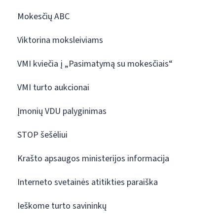
Mokesčių ABC
Viktorina moksleiviams
VMI kviečia į „Pasimatymą su mokesčiais“
VMI turto aukcionai
Įmonių VDU palyginimas
STOP šešėliui
Krašto apsaugos ministerijos informacija
Interneto svetainės atitikties paraiška
Ieškome turto savininkų