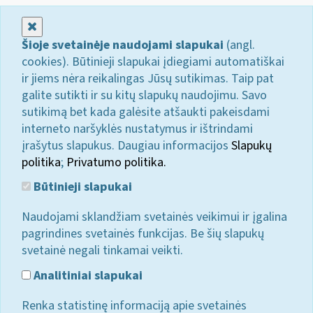
Uždaryti
Šioje svetainėje naudojami slapukai
(angl.
cookies). Būtinieji slapukai įdiegiami automatiškai
ir jiems nėra reikalingas Jūsų sutikimas. Taip pat
galite sutikti ir su kitų slapukų naudojimu. Savo
sutikimą bet kada galėsite atšaukti pakeisdami
interneto naršyklės nustatymus ir ištrindami
įrašytus slapukus. Daugiau informacijos
Slapukų
politika
;
Privatumo politika.
Būtinieji slapukai
Naudojami sklandžiam svetainės veikimui ir įgalina
pagrindines svetainės funkcijas. Be šių slapukų
svetainė negali tinkamai veikti.
Analitiniai slapukai
Renka statistinę informaciją apie svetainės