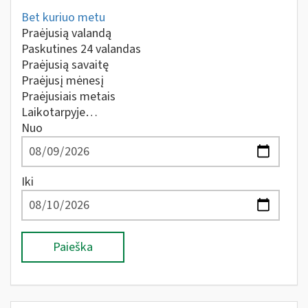
Bet kuriuo metu
Praėjusią valandą
Paskutines 24 valandas
Praėjusią savaitę
Praėjusį mėnesį
Praėjusiais metais
Laikotarpyje…
Nuo
Iki
Paieška