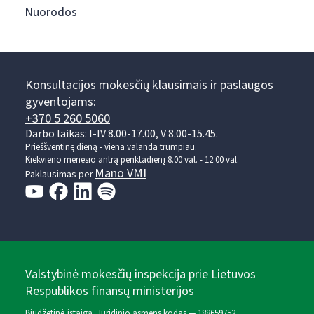
Nuorodos
Konsultacijos mokesčių klausimais ir paslaugos
gyventojams:
+370 5 260 5060
Darbo laikas: I-IV 8.00-17.00, V 8.00-15.45.
Prieššventinę dieną - viena valanda trumpiau.
Kiekvieno mėnesio antrą penktadienį 8.00 val. - 12.00 val.
Mano VMI
Paklausimas per
Valstybinė mokesčių inspekcija prie Lietuvos
Respublikos finansų ministerijos
Biudžetinė įstaiga. Juridinio asmens kodas — 188659752,