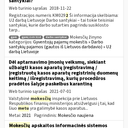
santykiai?
Web turinio sąrašas
2018-11-22
Registracijos numeris KM029
2
Ši informacija skelbiama:
Už darbą Lietuvoje Darbo santykiai – tai tokie teisiniai
santykiai, kurie darbo sutarties pagrindu susiklosto
tarp...
Mokesčių žinyno
gpm
gpmį 2 str 31 d
darbo santykiai
kategorijos:
Gyventojų pajamų mokestis » Darbo
santykių pajamos (gautos iš Lietuvos darbdavio) » Už
darbą Lietuvoje
Dėl aptarnavimo įmonių veiksmų, siekiant
užbaigti kasos aparatų įregistravimą /
įregistruotų kasos aparatų registrinių duomenų
keitimą / išregistravimą, kurių procedūros
pradėtos šalyje paskelbus karantiną
Web turinio sąrašas
2021-07-01
Valstybinė
mokesčių
inspekcija prie Lietuvos
Respublikos finansų ministerijos atsižvelgusi į tai, kad
šiuo
metu
yra galimybė kasos aparatus...
Metai:
2021
Pagrindinis:
Mokesčio naujiena
Mokesčių
apskaitos informacinės sistemos