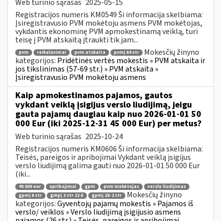
Web turinio sąrašas
2025-05-15
Registracijos numeris KM0549 Ši informacija skelbiama:
Įsiregistravusio PVM mokėtoju asmens PVM mokėtojas,
vykdantis ekonominę PVM apmokestinamą veiklą, turi
teisę į PVM atskaitą įtraukti tik jam...
Mokesčių žinyno
pvm
reikalavimai
pvm atskaita
pvmį 64 str
kategorijos:
Pridėtinės vertės mokestis » PVM atskaita ir
jos tikslinimas (57-69 str.) » PVM atskaita »
Įsiregistravusio PVM mokėtoju asmens
Kaip apmokestinamos pajamos, gautos
vykdant veiklą įsigijus verslo liudijimą, jeigu
gauta pajamų daugiau kaip nuo 2026-01-01 50
000 Eur (iki 2025-12-31 45 000 Eur) per metus?
Web turinio sąrašas
2025-10-24
Registracijos numeris KM0606 Ši informacija skelbiama:
Teisės, pareigos ir apribojimai Vykdant veiklą įsigijus
verslo liudijimą galima gauti nuo 2026-01-01 50 000 Eur
(iki...
45 000 eur
apribojimai
gpm
pvm mokėtojas
verslo liudijimas
Mokesčių žinyno
gpmį 6 str
gmpį 2 str 22 d
gpmį 18-2 str
kategorijos:
Gyventojų pajamų mokestis » Pajamos iš
verslo/ veiklos » Verslo liudijimą įsigijusio asmens
pajamos (26 str.) » Teisės, pareigos ir apribojimai