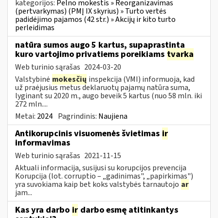
kategorijos:
Pelno mokestis » Reorganizavimas
(pertvarkymas) (PMĮ IX skyrius) » Turto vertės
padidėjimo pajamos (42 str.) » Akcijų ir kito turto
perleidimas
natūra sumos augo 5 kartus, supaprastinta
kuro vartojimo privatiems poreikiams
tvarka
Web turinio sąrašas
2024-03-20
Valstybinė
mokesčių
inspekcija (VMI) informuoja, kad
už praėjusius metus deklaruotų pajamų natūra suma,
lyginant su 2020 m., augo beveik 5 kartus (nuo 58 mln. iki
272 mln....
Metai:
2024
Pagrindinis:
Naujiena
Antikorupcinis visuomenės švietimas
ir
informavimas
Web turinio sąrašas
2021-11-15
Aktuali informacija, susijusi su korupcijos prevencija
Korupcija (lot. corruptio – „gadinimas", „papirkimas")
yra suvokiama kaip bet koks valstybės tarnautojo
ar
jam...
Kas yra darbo
ir
darbo esmę atitinkantys