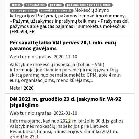
fr0595
nenuolatinis
pažyma
pažyma apie gautas pajamas
Mokesčių žinyno
gautos pajamos
sumokėtas mokestis
kategorijos:
Prašymai, pažymos ir mokėjimo duomenys
» Pažymų užsakymas ir prašymų teikimas » Prašymas dėl
pažymos apie gautas pajamas ir sumokėtus mokesčius
(FR0594, FR
Per savaitę laiko VMI perves 20,1 mln. eurų
paramos gavėjams
Web turinio sąrašas
2020-11-10
Valstybinė mokesčių inspekcija (toliau – VMI)
informuoja, jog šiandien pervedė pirmąją gyventojų
skirtą paramą nuo pernai sumokėto GPM, apie 4 mln.
eurų, organizacijoms, meno kūrėjams,...
Metai:
2020
Dėl 2021 m. gruodžio 23 d. įsakymo Nr. VA-92
įsigaliojimo
Web turinio sąrašas
2022-01-10
Informuojame, kad nuo 202
2
m. birželio 30 d. įsigalios
Valstybinės mokesčių inspekcijos prie Lietuvos
Respublikos finansų ministerijos viršininko 2021 m.
gruodžio 23 d....