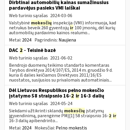
Dirbtinai automobilių kainas sumažinusius
pardavėjus pasieks VMI laiškai
Web turinio sąrašas
2024-03-06
Valstybinė
mokesčių
inspekcija (VMI) informuoja, kad
netrukus beveik 260 gyventojų
ir
100 įmonių, dėl kurių
automobilių pardavimo kainos realumo...
Metai:
2024
Pagrindinis:
Naujiena
DAC
2
- Teisinė bazė
Web turinio sąrašas
2021-06-02
Bendrojo duomenų teikimo standarto komentaras
Tarybos direktyva 2014/107/ES, 2014 m. gruodžio 9 d.
kuria iš dalies keičiamos Direktyvos 2011/16/ES
nuostatos, susijusios su privalomais automatiniais...
Dėl Lietuvos Respublikos pelno mokesčio
įstatymo 58 straipsnio 16-
2
ir
16-3 dalių
Web turinio sąrašas
2024-05-24
Siekdami užtikrinti sklandų
mokesčių
įstatymų
įgyvendinimą, parengėme PMĮ[1] 58 straipsnio 16-
2
ir
16-3 dalių apibendrinto...
Metai:
2024
Mokesčiai:
Pelno mokestis