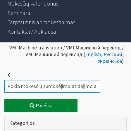
Mokesčių kalendorius
Seminarai
Tarptautinis apmokestinimas
Kontaktai / Apklausa
VMI Machine translation / VMI Машинный перевод /
VMI Машинний переклад (
English
,
Русский
,
Українська
)
Paieška
Kategorijos