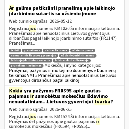
Ar
galima patikslinti pranešimą apie laikinojo
įdarbinimo sutartis su užsienio įmone
Web turinio sąrašas
2026-05-12
Registraci
jos
numeris KM1030 Ši informacija skelbiama:
Pranešimas apie nenuolatinius Lietuvos gyventojus
dirbančius pagal laikinojo įdarbinimo sutartis (FR1147)
Pranešimas...
fr1147
pranešimas
darbas lietuvoje
užsienio įmonė
nenuolatinis lietuvos gyventojas
užsienio juridinis asmuo
laikinojo įdarbinimo sutartis
laikinas darbas lietuvoje
Mokesčių žinyno kategorijos:
pranešimo tikslinimas
Prašymai, pažymos ir mokėjimo duomenys » Duomenų
teikimas VMI » Pranešimas apie nenuolatinius Lietuvos
gyventojus dirbančius pagal laikinoj
Kokia
yra pažymos FR0595 apie gautas
pajamas
ir
sumokėtus mokesčius išdavimo
nenuolatiniam...Lietuvos gyventojui
tvarka
?
Web turinio sąrašas
2026-06-25
Registraci
jos
numeris KM1524 Ši informacija skelbiama:
Prašymas dėl pažymos apie gautas pajamas
ir
sumokėtus mokesčius (FR0594, FR0595)...