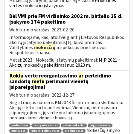
Mokesčių įstatymų pakeitimai:
MĮP 2021 » Pridėtines
vertės mokesčio įstatymas
Dėl VMI prie FM viršininko 2002 m. birželio 25 d.
įsakymo 174 pakeitimo
Web turinio sąrašas
2023-02-20
Informuojame, kad, atsižvelgiant į Lietuvos Respublikos
akcizų įstatymo pakeitimus[1], buvo priimtas
Valstybinės
mokesčių
inspekcijos prie Lietuvos
Respublikos finansų...
Metai:
2023
Mokesčių įstatymų pakeitimai:
MĮP 2021 »
Akcizų mokesčių pakeitimai nuo 2023 m.
Kokia
verte reorganizavimo
ar
perleidimo
sandorių
metu
perimami vienetų
įsipareigojimai
Web turinio sąrašas
2022-12-27
Registracijos numeris KM2043 Ši informacija skelbiama:
Akcijų ir kito turto perleidimas Vienetui, perėmusiam
įsipareigojimus, jų verte yra laikoma įsipareigojimus
perdavusiame vienete buvusi jų...
perleidimas
reorganizavimas
pelno mokestis
įsigijimo kaina
Mokesčių žinyno
pmį 42 str.
įsipareigojimų vertė
pradinė vertė