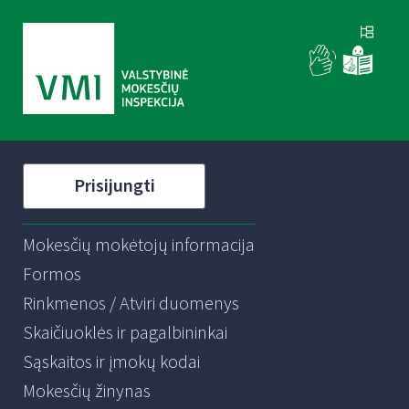
Prisijungti
Mokesčių mokėtojų informacija
Formos
Rinkmenos / Atviri duomenys
Skaičiuoklės ir pagalbininkai
Sąskaitos ir įmokų kodai
Mokesčių žinynas