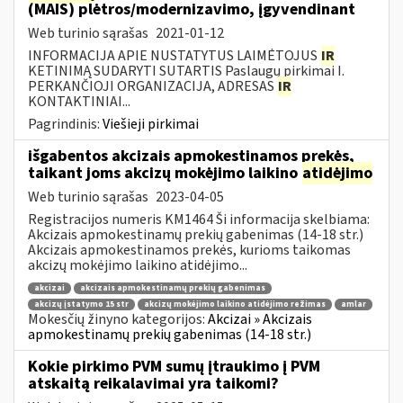
(MAIS) plėtros/modernizavimo, įgyvendinant
Web turinio sąrašas
2021-01-12
INFORMACIJA APIE NUSTATYTUS LAIMĖTOJUS
IR
KETINIMĄ SUDARYTI SUTARTIS Paslaugų pirkimai I.
PERKANČIOJI ORGANIZACIJA, ADRESAS
IR
KONTAKTINIAI...
Pagrindinis:
Viešieji pirkimai
išgabentos akcizais apmokestinamos prekės,
taikant joms akcizų mokėjimo laikino
atidėjimo
Web turinio sąrašas
2023-04-05
Registracijos numeris KM1464 Ši informacija skelbiama:
Akcizais apmokestinamų prekių gabenimas (14-18 str.)
Akcizais apmokestinamos prekės, kurioms taikomas
akcizų mokėjimo laikino atidėjimo...
akcizai
akcizais apmokestinamų prekių gabenimas
akcizų įstatymo 15 str
akcizų mokėjimo laikino atidėjimo režimas
amlar
Mokesčių žinyno kategorijos:
Akcizai » Akcizais
apmokestinamų prekių gabenimas (14-18 str.)
Kokie pirkimo PVM sumų įtraukimo į PVM
atskaitą reikalavimai yra taikomi?