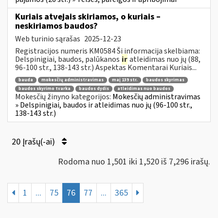
Kuriais atvejais skiriamos, o kuriais –
neskiriamos baudos?
Web turinio sąrašas
2025-12-23
Registracijos numeris KM0584 Ši informacija skelbiama:
Delspinigiai, baudos, palūkanos
ir
atleidimas nuo jų (88,
96-100 str., 138-143 str.) Aspektas Komentarai Kuriais...
bauda
mokesčių administravimas
maį 139 str.
baudos skyrimas
baudos skyrimo tvarka
baudos dydis
atleidimas nuo baudos
Mokesčių žinyno kategorijos:
Mokesčių administravimas
» Delspinigiai, baudos ir atleidimas nuo jų (96-100 str.,
138-143 str.)
20 Įrašų(-ai)
Rodoma nuo 1,501 iki 1,520 iš 7,296 irašų.
1
...
75
76
77
...
365