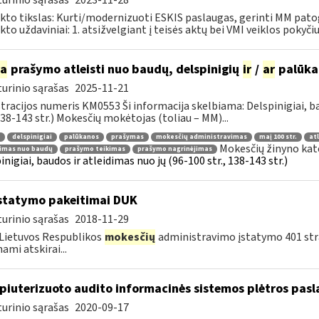
urinio sąrašas
2023-11-28
kto tikslas: Kurti/modernizuoti ESKIS paslaugas, gerinti MM pat
kto uždaviniai: 1. atsižvelgiant į teisės aktų bei VMI veiklos pokyčius
ia
prašymo atleisti nuo baudų, delspinigių
ir
/
ar
palūka
urinio sąrašas
2025-11-21
tracijos numeris KM0553 Ši informacija skelbiama: Delspinigiai, 
 138-143 str.) Mokesčių mokėtojas (toliau – MM)...
delspinigiai
palūkanos
prašymas
mokesčių administravimas
maį 100 str.
at
Mokesčių žinyno kat
dimas nuo baudų
prašymo teikimas
prašymo nagrinėjimas
inigiai, baudos ir atleidimas nuo jų (96-100 str., 138-143 str.)
statymo pakeitimai DUK
urinio sąrašas
2018-11-29
Lietuvos Respublikos
mokesčių
administravimo įstatymo 401 stra
ami atskirai...
iuterizuoto audito informacinės sistemos plėtros pasl
urinio sąrašas
2020-09-17