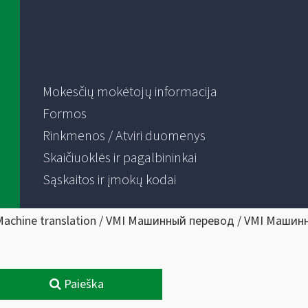
Mokesčių mokėtojų informacija
Formos
Rinkmenos / Atviri duomenys
Skaičiuoklės ir pagalbininkai
Sąskaitos ir įmokų kodai
Machine translation / VMI Машинный перевод / VMI Машин
Paieška