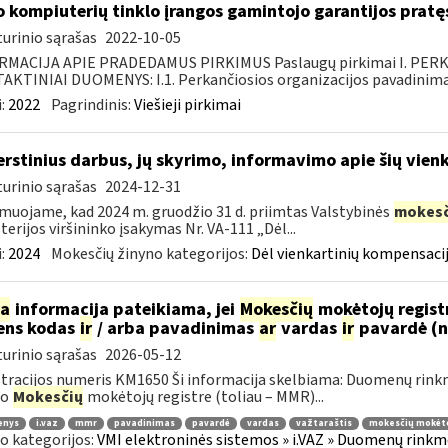
o kompiuterių tinklo įrangos gamintojo garantijos pratę
urinio sąrašas
2022-10-05
RMACIJA APIE PRADEDAMUS PIRKIMUS Paslaugų pirkimai I. PER
KTINIAI DUOMENYS: I.1. Perkančiosios organizacijos pavadinimas
:
2022
Pagrindinis:
Viešieji pirkimai
erstinius darbus, jų skyrimo, informavimo apie šių vie
urinio sąrašas
2024-12-31
muojame, kad 2024 m. gruodžio 31 d. priimtas Valstybinės
mokesč
terijos viršininko įsakymas Nr. VA-111 „Dėl...
:
2024
Mokesčių žinyno kategorijos:
Dėl vienkartinių kompensacij
ia
informacija pateikiama, jei
Mokesčių
mokėtojų regist
ens kodas
ir
/ arba pavadinimas
ar
vardas
ir
pavardė (
urinio sąrašas
2026-05-12
tracijos numeris KM1650 Ši informacija skelbiama: Duomenų rinkm
uo
Mokesčių
mokėtojų registre (toliau – MMR)...
enys
i.vaz
mmr
pavadinimas
pavardė
vardas
važtaraštis
mokesčių mokėto
o kategorijos:
VMI elektroninės sistemos » i.VAZ » Duomenų rinkme