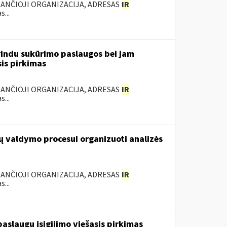
KANČIOJI ORGANIZACIJA, ADRESAS
IR
...
rindu sukūrimo paslaugos bei jam
sis pirkimas
KANČIOJI ORGANIZACIJA, ADRESAS
IR
...
ų valdymo procesui organizuoti analizės
KANČIOJI ORGANIZACIJA, ADRESAS
IR
...
slaugų įsigijimo viešasis pirkimas