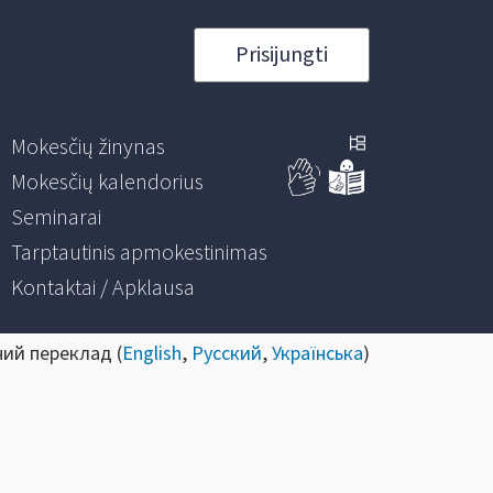
Prisijungti
Mokesčių žinynas
Mokesčių kalendorius
Seminarai
Tarptautinis apmokestinimas
Kontaktai / Apklausa
ний переклад (
English
,
Русский
,
Українська
)