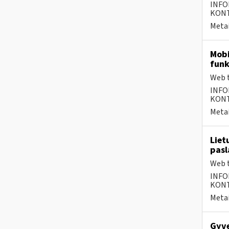
INFO
KONTA
Metai
Mobi
funk
Web t
INFO
KONTA
Metai
Liet
pasl
Web t
INFO
KONTA
Metai
Gyve