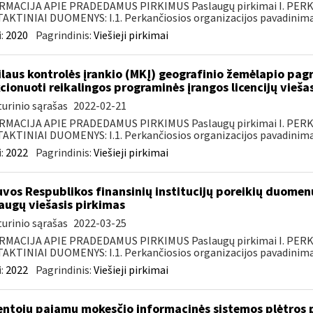
RMACIJA APIE PRADEDAMUS PIRKIMUS Paslaugų pirkimai I. PER
KTINIAI DUOMENYS: I.1. Perkančiosios organizacijos pavadinimas
:
2020
Pagrindinis:
Viešieji pirkimai
laus kontrolės įrankio (MKĮ) geografinio žemėlapio pag
cionuoti reikalingos programinės įrangos licencijų vieša
urinio sąrašas
2022-02-21
RMACIJA APIE PRADEDAMUS PIRKIMUS Paslaugų pirkimai I. PER
KTINIAI DUOMENYS: I.1. Perkančiosios organizacijos pavadinimas
:
2022
Pagrindinis:
Viešieji pirkimai
uvos Respublikos finansinių institucijų poreikių duomen
augų viešasis pirkimas
urinio sąrašas
2022-03-25
RMACIJA APIE PRADEDAMUS PIRKIMUS Paslaugų pirkimai I. PER
KTINIAI DUOMENYS: I.1. Perkančiosios organizacijos pavadinimas
:
2022
Pagrindinis:
Viešieji pirkimai
ntojų pajamų mokesčio informacinės sistemos plėtros pa