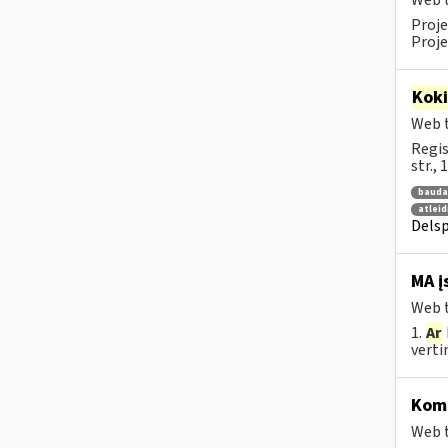
Web t
Proje
Proje
Kok
Web t
Regis
str.,
bauda
atlei
Delsp
MA į
Web t
1.
Ar
vertin
Komp
Web t