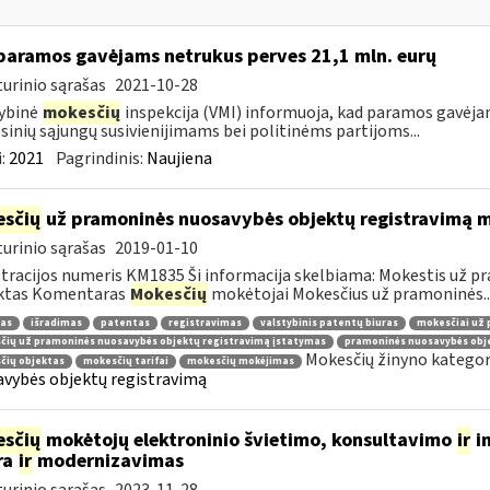
paramos gavėjams netrukus perves 21,1 mln. eurų
urinio sąrašas
2021-10-28
ybinė
mokesčių
inspekcija (VMI) informuoja, kad paramos gavėj
sinių sąjungų susivienijimams bei politinėms partijoms...
:
2021
Pagrindinis:
Naujiena
sčių
už pramoninės nuosavybės objektų registravimą mo
urinio sąrašas
2019-01-10
tracijos numeris KM1835 Ši informacija skelbiama: Mokestis už 
ktas Komentaras
Mokesčių
mokėtojai Mokesčius už pramoninės..
nas
išradimas
patentas
registravimas
valstybinis patentų biuras
mokesčiai už 
čių už pramoninės nuosavybės objektų registravimą įstatymas
pramoninės nuosavybės obj
Mokesčių žinyno kategor
čių objektas
mokesčių tarifai
mokesčių mokėjimas
vybės objektų registravimą
sčių
mokėtojų elektroninio švietimo, konsultavimo
ir
in
ra
ir
modernizavimas