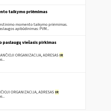
ento taikymo priėmimas
kestinimo momento taikymo priėmimas.
aslaugos apibūdinimas: PVM...
 paslaugų viešasis pirkimas
KANČIOJI ORGANIZACIJA, ADRESAS
IR
...
NČIOJI ORGANIZACIJA, ADRESAS
IR
...