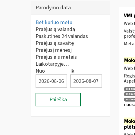
Parodymo data
VMI 
Bet kuriuo metu
Web t
Praėjusią valandą
Valst
Paskutines 24 valandas
profe
Praėjusią savaitę
Metai
Praėjusį mėnesį
Praėjusiais metais
Moke
Laikotarpyje…
Web t
Nuo
Iki
Regis
Aspe
dizai
mokes
Paieška
mokes
nuosa
Moke
plėt