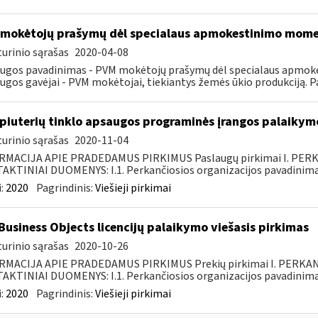
mokėtojų prašymų dėl specialaus apmokestinimo mom
urinio sąrašas
2020-04-08
augos pavadinimas - PVM mokėtojų prašymų dėl specialaus apmo
ugos gavėjai - PVM mokėtojai, tiekiantys žemės ūkio produkciją. P
iuterių tinklo apsaugos programinės įrangos palaikymo
urinio sąrašas
2020-11-04
RMACIJA APIE PRADEDAMUS PIRKIMUS Paslaugų pirkimai I. PER
KTINIAI DUOMENYS: I.1. Perkančiosios organizacijos pavadinimas
:
2020
Pagrindinis:
Viešieji pirkimai
Business Objects licencijų palaikymo viešasis pirkimas
urinio sąrašas
2020-10-26
RMACIJA APIE PRADEDAMUS PIRKIMUS Prekių pirkimai I. PERKA
KTINIAI DUOMENYS: I.1. Perkančiosios organizacijos pavadinimas
:
2020
Pagrindinis:
Viešieji pirkimai