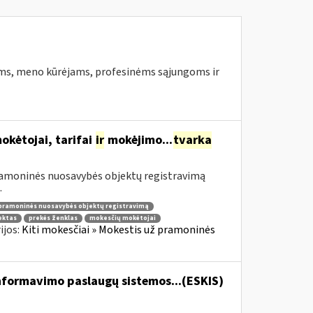
ams, meno kūrėjams, profesinėms sąjungoms ir
kėtojai, tarifai
ir
mokėjimo...
tvarka
pramoninės nuosavybės objektų registravimą
.
pramoninės nuosavybės objektų registravimą
ektas
prekės ženklas
mokesčių mokėtojai
ijos:
Kiti mokesčiai » Mokestis už pramoninės
formavimo paslaugų sistemos...(ESKIS)