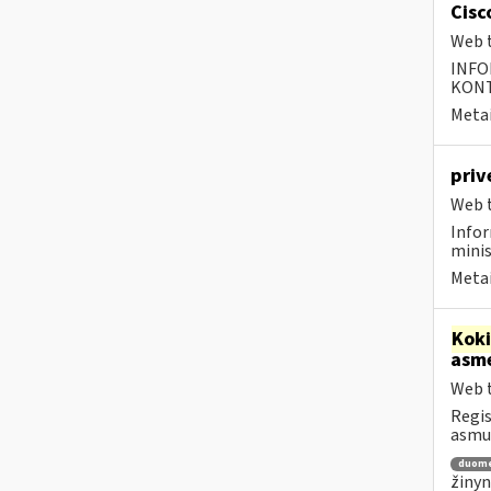
Cisc
Web t
INFO
KONTA
Metai
priv
Web t
Infor
minis
Metai
Kok
asm
Web t
Regis
asm
duom
žinyn