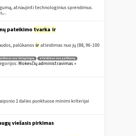
ogumą, atnaujinti technologinius sprendimus.
,...
nų pateikimo
tvarka
ir
baudos, palūkanos
ir
atleidimas nuo jų (88, 96-100
leidimas nuo delspinigių
atleidimas nuo palūkanų
egorijos:
Mokesčių administravimas »
ipsnio 1 dalies punktuose minimi kriterijai
augų viešasis pirkimas