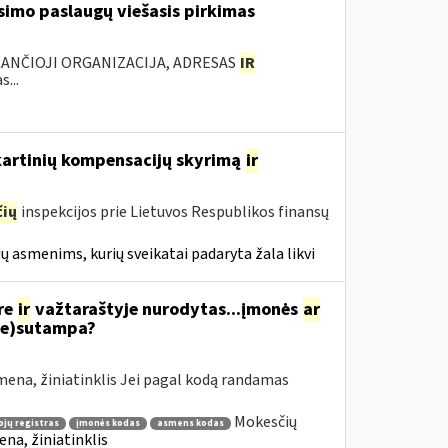
simo paslaugų viešasis pirkimas
KANČIOJI ORGANIZACIJA, ADRESAS
IR
...
nkartinių kompensacijų skyrimą
ir
ių
inspekcijos prie Lietuvos Respublikos finansų
ų asmenims, kurių sveikatai padaryta žala likvi
re
ir
važtaraštyje nurodytas...įmonės
ar
ne)sutampa?
ena, žiniatinklis Jei pagal kodą randamas
Mokesčių
jų registras
įmonės kodas
asmens kodas
na, žiniatinklis