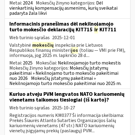
Metai:
2024
Mokesčių žinyno kategorijos:
Dėl
vienkartinių kompensacijų asmenims, kurių sveikatai
padaryta žala likvi
Informacinis pranešimas dėl nekilnojamojo
turto mokesčio deklaracijų KIT715
ir
KIT711
Web turinio sąrašas
2025-12-01
Valstybinė
mokesčių
inspekcija prie Lietuvos
Respublikos finansų ministeri
jos
(toliau — VMI prie FM),
informuoja, jog 2025 m. lapkričio 28 d....
Metai:
2025
Mokesčiai:
Nekilnojamojo turto mokestis
Mokesčių žinyno kategorijos:
Mokesčių įstatymų
pakeitimai » Nekilnojamo turto mokesčio pakeitimai
nuo 2026
Mokesčių įstatymų pakeitimai »
Nekilnojamojo turto mokesčio pakeitimai nuo 2025 m.
Kuriuo atveju PVM lengvatos NATO kariuomenių
vienetams taikomos tiesiogiai (iš karto)?
Web turinio sąrašas
2025-10-27
Registracijos numeris KM0377 Ši informacija skelbiama:
Prekės Šiaurės Atlanto Sutarties Organizacijos šalių
kariuomenių vienetams (47 str.) NATO kariuomenių
vienetų įsigyjamų prekių (paslaugų) PVM...