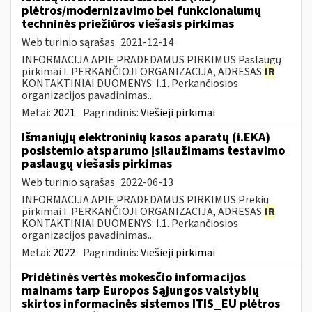
plėtros/modernizavimo bei funkcionalumų
techninės priežiūros viešasis pirkimas
Web turinio sąrašas
2021-12-14
INFORMACIJA APIE PRADEDAMUS PIRKIMUS Paslaugų
pirkimai I. PERKANČIOJI ORGANIZACIJA, ADRESAS
IR
KONTAKTINIAI DUOMENYS: I.1. Perkančiosios
organizacijos pavadinimas...
Metai:
2021
Pagrindinis:
Viešieji pirkimai
Išmaniųjų elektroninių kasos aparatų (i.EKA)
posistemio atsparumo įsilaužimams testavimo
paslaugų viešasis pirkimas
Web turinio sąrašas
2022-06-13
INFORMACIJA APIE PRADEDAMUS PIRKIMUS Prekių
pirkimai I. PERKANČIOJI ORGANIZACIJA, ADRESAS
IR
KONTAKTINIAI DUOMENYS: I.1. Perkančiosios
organizacijos pavadinimas...
Metai:
2022
Pagrindinis:
Viešieji pirkimai
Pridėtinės vertės mokesčio informacijos
mainams tarp Europos Sąjungos valstybių
skirtos informacinės sistemos ITIS_EU plėtros