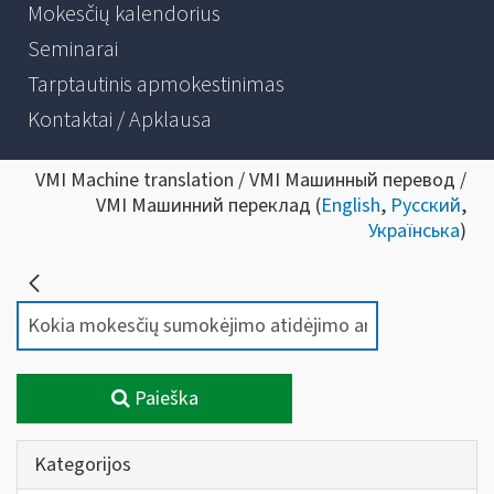
Mokesčių kalendorius
Seminarai
Tarptautinis apmokestinimas
Kontaktai / Apklausa
VMI Machine translation / VMI Машинный перевод /
VMI Машинний переклад (
English
,
Русский
,
Українська
)
Paieška
Kategorijos