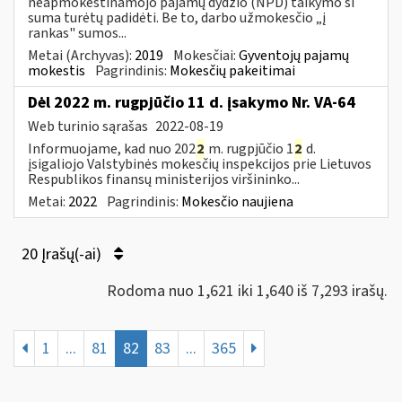
neapmokestinamojo pajamų dydžio (NPD) taikymo ši
suma turėtų padidėti. Be to, darbo užmokesčio „į
rankas" sumos...
Metai (Archyvas):
2019
Mokesčiai:
Gyventojų pajamų
mokestis
Pagrindinis:
Mokesčių pakeitimai
Dėl 2022 m. rugpjūčio 11 d. įsakymo Nr. VA-64
Web turinio sąrašas
2022-08-19
Informuojame, kad nuo 202
2
m. rugpjūčio 1
2
d.
įsigaliojo Valstybinės mokesčių inspekcijos prie Lietuvos
Respublikos finansų ministerijos viršininko...
Metai:
2022
Pagrindinis:
Mokesčio naujiena
20 Įrašų(-ai)
Rodoma nuo 1,621 iki 1,640 iš 7,293 irašų.
1
...
81
82
83
...
365