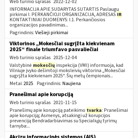
Web turinio sąrašas
2022-12-02
INFORMACIJA APIE SUDARYTAS SUTARTIS Paslaugų
pirkimai I. PERKANČIOJI ORGANIZACIJA, ADRESAS
IR
KONTAKTINIAI DUOMENYS: I.1. Perkančiosios
organizacijos pavadinimas...
Pagrindinis:
Viešieji pirkimai
Viktorinos „Mokesčiai sugrįžta kiekvienam
2025“ finale triumfavo pasvaliečiai
Web turinio sąrašas
2025-12-04
Valstybinė
mokesčių
inspekcija (VMI) informuoja, kad
Vilniuje įvyko dešimtoji moksleivių viktorina „Mokesčiai
sugrįžta kiekvienam 2025“. Šių metų čempionais...
Metai:
2025
Pagrindinis:
Naujiena
Pranešimai apie korupciją
Web turinio sąrašas
2021-11-15
Pranešimų apie korupciją pateikimo
tvarka
: Pranešimai
apie korupciją; Asmenys, atsakingi už korupcijos
prevenciją Bendradarbiavimas su Specialiųjų tyrimų
tarnyba:...
Akcizų informacinės sistemos (AIS)