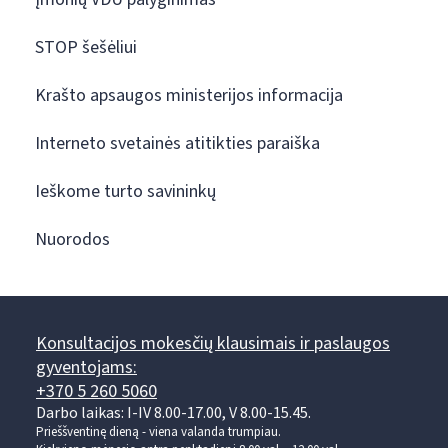
STOP šešėliui
Krašto apsaugos ministerijos informacija
Interneto svetainės atitikties paraiška
Ieškome turto savininkų
Nuorodos
Konsultacijos mokesčių klausimais ir paslaugos
gyventojams:
+370 5 260 5060
Darbo laikas: I-IV 8.00-17.00, V 8.00-15.45.
Prieššventinę dieną - viena valanda trumpiau.