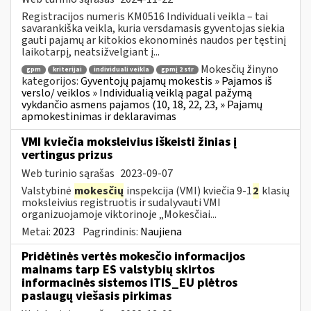
Registracijos numeris KM0516 Individuali veikla – tai
savarankiška veikla, kuria versdamasis gyventojas siekia
gauti pajamų ar kitokios ekonominės naudos per tęstinį
laikotarpį, neatsižvelgiant į...
Mokesčių žinyno
gpm
kriterijai
individuali veikla
gpmį 2 str
kategorijos:
Gyventojų pajamų mokestis » Pajamos iš
verslo/ veiklos » Individualią veiklą pagal pažymą
vykdančio asmens pajamos (10, 18, 22, 23, » Pajamų
apmokestinimas ir deklaravimas
VMI kviečia moksleivius iškeisti žinias į
vertingus prizus
Web turinio sąrašas
2023-09-07
Valstybinė
mokesčių
inspekcija (VMI) kviečia 9-1
2
klasių
moksleivius registruotis ir sudalyvauti VMI
organizuojamoje viktorinoje „Mokesčiai...
Metai:
2023
Pagrindinis:
Naujiena
Pridėtinės vertės mokesčio informacijos
mainams tarp ES valstybių skirtos
informacinės sistemos ITIS_EU plėtros
paslaugų viešasis pirkimas