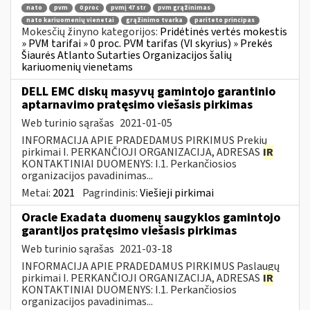
nato
pvm
0 proc
pvmį 47 str
pvm grąžinimas
nato kariuomenių vienetai
grąžinimo tvarka
pariteto principas
Mokesčių žinyno kategorijos:
Pridėtinės vertės mokestis
» PVM tarifai » 0 proc. PVM tarifas (VI skyrius) » Prekės
Šiaurės Atlanto Sutarties Organizacijos šalių
kariuomenių vienetams
DELL EMC diskų masyvų gamintojo garantinio
aptarnavimo pratęsimo viešasis pirkimas
Web turinio sąrašas
2021-01-05
INFORMACIJA APIE PRADEDAMUS PIRKIMUS Prekių
pirkimai I. PERKANČIOJI ORGANIZACIJA, ADRESAS
IR
KONTAKTINIAI DUOMENYS: I.1. Perkančiosios
organizacijos pavadinimas...
Metai:
2021
Pagrindinis:
Viešieji pirkimai
Oracle Exadata duomenų saugyklos gamintojo
garantijos pratęsimo viešasis pirkimas
Web turinio sąrašas
2021-03-18
INFORMACIJA APIE PRADEDAMUS PIRKIMUS Paslaugų
pirkimai I. PERKANČIOJI ORGANIZACIJA, ADRESAS
IR
KONTAKTINIAI DUOMENYS: I.1. Perkančiosios
organizacijos pavadinimas...