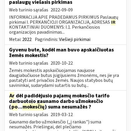
paslaugų viešasis pirkimas
Web turinio sąrašas
2022-09-09
INFORMACIJA APIE PRADEDAMUS PIRKIMUS Paslaugų
pirkimai I. PERKANČIOJI ORGANIZACIJA, ADRESAS
IR
KONTAKTINIAI DUOMENYS: I.1. Perkančiosios
organizacijos pavadinimas...
Metai:
2022
Pagrindinis:
Viešieji pirkimai
Gyvenu bute, kodėl man buvo apskaičiuotas
žemės mokestis?
Web turinio sąrašas
2020-10-22
Žemės mokestis apskaičiuojamas naujuose
daugiabučiuose butus įsigijusiems žmonėms, nes jie yra
pastatyti ant privačios žemės. Naujos statybos butų
savininkai, sudarydami sutartis su butų...
Ar
dėl padidėjusio pajamų mokesčio tarifo
darbuotojo gaunamo darbo užmokesčio
(
po
...
mokesčių
) suma nesumažės ?
Web turinio sąrašas
2019-03-12
Gaunamo darbo užmokesčio („į rankas") suma
nesumažės. Priešingai, dėl plečiamo