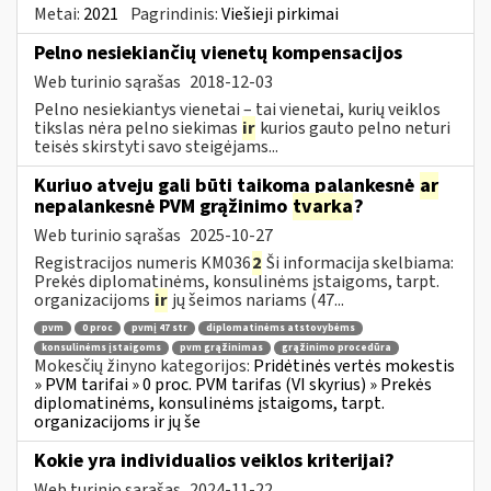
Metai:
2021
Pagrindinis:
Viešieji pirkimai
Pelno nesiekiančių vienetų kompensacijos
Web turinio sąrašas
2018-12-03
Pelno nesiekiantys vienetai – tai vienetai, kurių veiklos
tikslas nėra pelno siekimas
ir
kurios gauto pelno neturi
teisės skirstyti savo steigėjams...
Kuriuo atveju gali būti taikoma palankesnė
ar
nepalankesnė PVM grąžinimo
tvarka
?
Web turinio sąrašas
2025-10-27
Registracijos numeris KM036
2
Ši informacija skelbiama:
Prekės diplomatinėms, konsulinėms įstaigoms, tarpt.
organizacijoms
ir
jų šeimos nariams (47...
pvm
0 proc
pvmį 47 str
diplomatinėms atstovybėms
konsulinėms įstaigoms
pvm grąžinimas
grąžinimo procedūra
Mokesčių žinyno kategorijos:
Pridėtinės vertės mokestis
» PVM tarifai » 0 proc. PVM tarifas (VI skyrius) » Prekės
diplomatinėms, konsulinėms įstaigoms, tarpt.
organizacijoms ir jų še
Kokie yra individualios veiklos kriterijai?
Web turinio sąrašas
2024-11-22