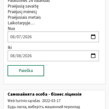
Paskutines 24 valandas
Praėjusią savaitę
Praėjusį mėnesį
Praėjusiais metais
Laikotarpyje…
Nuo
Iki
Paieška
Самозайнята особа - бізнес ліцензія
Web turinio sąrašas
2022-03-17
Будь ласка, виберіть машинний переклад