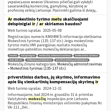
українською мовою Ukrainos piliečiai gali vykdyti
savarankišką komercinę, gamybinę, kūrybinę ar
profesinę veiklą Lietuvoje. Pasirinkti galima iš dviejų...
Ar
mokestinio tyrimo
metu
skaičiuojami
delspinigiai
ir
/
ar
skiriamos baudos?
Web turinio sąrašas
2025-05-08
Registracijos numeris KM0498 Ši informacija skelbiama:
Mokestinis tyrimas (135-137 str.) Jeigu mokestinio
tyrimo metu VMI pareigūnas nustato mokesčių
mokėtojo pateiktos mokesčių deklaracijos ar...
bauda
delspinigiai
mokesčių administravimas
mokestinis tyrimas
maį 136 str.
trūkumų pašalinimas
prieštaravimų pašalinimas
Mokesčių žinyno kategorijos:
Mokesčių administravimas
» Mokestinis tyrimas (135-137 str.)
priverstinius darbus, jų skyrimo, informavimo
apie šių vienkartinių kompensacijų skyrimą
ir
Web turinio sąrašas
2024-12-31
Informuojame, kad 2024 m. gruodžio 31 d. priimtas
Valstybinės
mokesčių
inspekcijos prie Lietuvos
Respublikos finansų ministerijos viršininko įsakymas Nr.
VA-111 „Dėl...