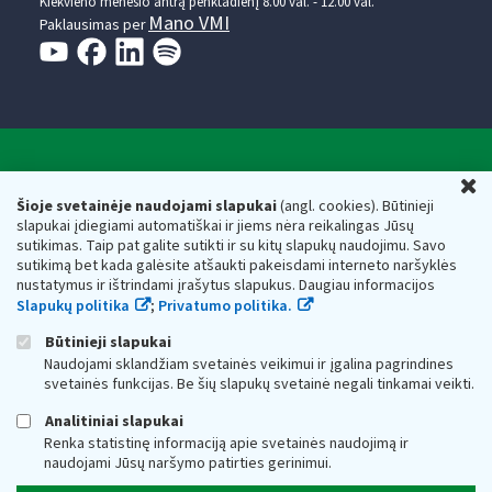
Kiekvieno mėnesio antrą penktadienį 8.00 val. - 12.00 val.
Mano VMI
Paklausimas per
Valstybinė mokesčių inspekcija prie Lietuvos
U
Respublikos finansų ministerijos
Šioje svetainėje naudojami slapukai
(angl. cookies). Būtinieji
slapukai įdiegiami automatiškai ir jiems nėra reikalingas Jūsų
Biudžetinė įstaiga. Juridinio asmens kodas — 188659752,
sutikimas. Taip pat galite sutikti ir su kitų slapukų naudojimu. Savo
adresas: Vasario 16-osios g. 14, 01107 Vilnius, Lietuva, el.paštas:
sutikimą bet kada galėsite atšaukti pakeisdami interneto naršyklės
vmi@vmi.lt
, E. pristatymo dėžutės adresas 188659752
nustatymus ir ištrindami įrašytus slapukus. Daugiau informacijos
Duomenys apie Valstybinę mokesčių inspekciją prie Lietuvos
Slapukų politika
;
Privatumo politika.
Respublikos finansų ministerijos kaupiami ir saugomi Juridinių
asmenų registre
Būtinieji slapukai
Naudojami sklandžiam svetainės veikimui ir įgalina pagrindines
svetainės funkcijas. Be šių slapukų svetainė negali tinkamai veikti.
Analitiniai slapukai
Renka statistinę informaciją apie svetainės naudojimą ir
naudojami Jūsų naršymo patirties gerinimui.