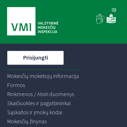
Prisijungti
Mokesčių mokėtojų informacija
Formos
Rinkmenos / Atviri duomenys
Skaičiuoklės ir pagalbininkai
Sąskaitos ir įmokų kodai
Mokesčių žinynas