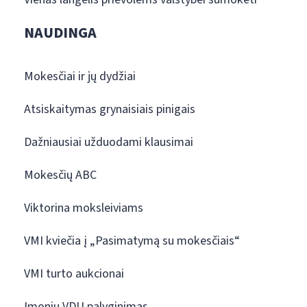
NAUDINGA
Mokesčiai ir jų dydžiai
Atsiskaitymas grynaisiais pinigais
Dažniausiai užduodami klausimai
Mokesčių ABC
Viktorina moksleiviams
VMI kviečia į „Pasimatymą su mokesčiais“
VMI turto aukcionai
Įmonių VDU palyginimas