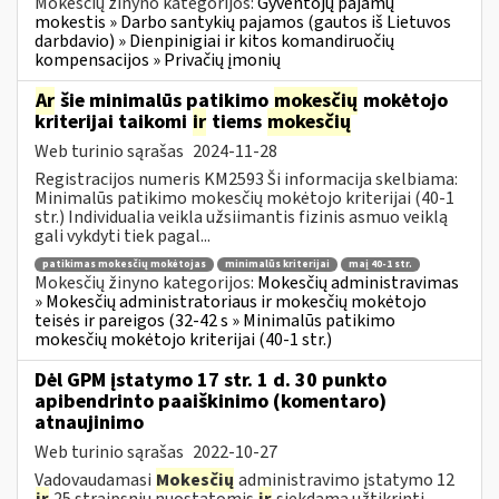
Mokesčių žinyno kategorijos:
Gyventojų pajamų
mokestis » Darbo santykių pajamos (gautos iš Lietuvos
darbdavio) » Dienpinigiai ir kitos komandiruočių
kompensacijos » Privačių įmonių
Ar
šie minimalūs patikimo
mokesčių
mokėtojo
kriterijai taikomi
ir
tiems
mokesčių
Web turinio sąrašas
2024-11-28
Registracijos numeris KM2593 Ši informacija skelbiama:
Minimalūs patikimo mokesčių mokėtojo kriterijai (40-1
str.) Individualia veikla užsiimantis fizinis asmuo veiklą
gali vykdyti tiek pagal...
patikimas mokesčių mokėtojas
minimalūs kriterijai
maį 40-1 str.
Mokesčių žinyno kategorijos:
Mokesčių administravimas
» Mokesčių administratoriaus ir mokesčių mokėtojo
teisės ir pareigos (32-42 s » Minimalūs patikimo
mokesčių mokėtojo kriterijai (40-1 str.)
Dėl GPM įstatymo 17 str. 1 d. 30 punkto
apibendrinto paaiškinimo (komentaro)
atnaujinimo
Web turinio sąrašas
2022-10-27
Vadovaudamasi
Mokesčių
administravimo įstatymo 12
ir
25 straipsnių nuostatomis
ir
siekdama užtikrinti