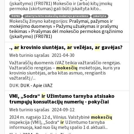
(įskaitymo) (FR0781) Mokesčio ir (arba) kitų įmokų
permoka (skirtumas) gali būti įskaityta kito...
fr0781
įskaityta kito mokesčių mokėtojo prievolėms
įskaityta
Mokesčių žinyno kategorijos:
Prašymai, pažymos ir
mokėjimo duomenys » Pažymų užsakymas ir prašymų
teikimas » Prašymas dėl mokesčio permokos grąžinimo
(įskaitymo) (FR0781)
.,
ar
krovinio siuntėjas,
ar
vežėjas,
ar
gavėjas?
Web turinio sąrašas
2021-04-30
Važtaraščių duomenis i.VAZ teikia važtaraščio rengėjas.
Važtaraščio rengėjas –
mokesčių
mokėtojas, kuris yra
krovinio siuntėjas, arba kitas asmuo, rengiantis
važtaraštį /...
DUK:
DUK - Apie i.VAZ
VMI, „Sodra“
ir
Užimtumo tarnyba atsisako
trumpųjų konsultacijų numerių - pokyčiai
Web turinio sąrašas
2024-09-12
2024 m. rugsėjo 12 d., Vilnius. Valstybinė
mokesčių
inspekcija (VMI), „Sodra“
ir
Užimtumo tarnyba
informuoja, kad nuo šių metų spalio 1 d. aktuali...