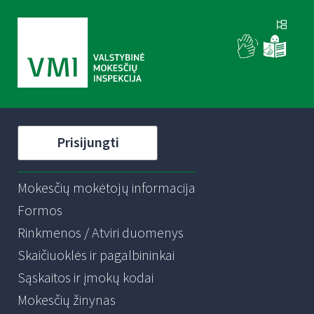
Prisijungti
Mokesčių mokėtojų informacija
Formos
Rinkmenos / Atviri duomenys
Skaičiuoklės ir pagalbininkai
Sąskaitos ir įmokų kodai
Mokesčių žinynas