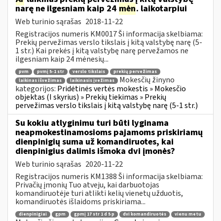
narę ne ilgesniam kaip 24
mėn
. laikotarpiui
Web turinio sąrašas
2018-11-22
Registracijos numeris KM0017 Ši informacija skelbiama:
Prekių pervežimas verslo tikslais į kitą valstybę narę (5-
1 str.) Kai prekės į kitą valstybę narę pervežamos ne
ilgesniam kaip 24 mėnesių...
pvm
pvmį 5-1 str
verslo tikslais
prekių pervežimas
Mokesčių žinyno
laikinas išvežimas
laikinasis įvežimas
kategorijos:
Pridėtinės vertės mokestis » Mokesčio
objektas (I skyrius) » Prekių tiekimas » Prekių
pervežimas verslo tikslais į kitą valstybę narę (5-1 str.)
Su kokiu atlyginimu turi būti lyginama
neapmokestinamosioms pajamoms priskiriamų
dienpinigių suma už komandiruotes, kai
dienpinigius dalimis išmoka dvi įmonės?
Web turinio sąrašas
2020-11-22
Registracijos numeris KM1388 Ši informacija skelbiama:
Privačių įmonių Tuo atveju, kai darbuotojas
komandiruotėje turi atlikti kelių vienetų užduotis,
komandiruotės išlaidoms priskiriama...
dienpinigiai
gpm
gpmį 17 str 1 d 5 p
dvi komandiruotės
vienu metu