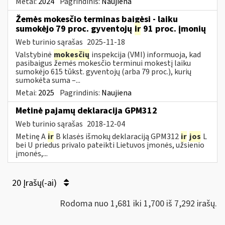
Metai:
2024
Pagrindinis:
Naujiena
Žemės mokesčio terminas baigėsi - laiku
sumokėjo 79 proc. gyventojų
ir
91 proc. įmonių
Web turinio sąrašas
2025-11-18
Valstybinė
mokesčių
inspekcija (VMI) informuoja, kad
pasibaigus žemės mokesčio terminui mokestį laiku
sumokėjo 615 tūkst. gyventojų (arba 79 proc.), kurių
sumokėta suma –...
Metai:
2025
Pagrindinis:
Naujiena
Metinė pajamų deklaracija GPM312
Web turinio sąrašas
2018-12-04
Metinę A
ir
B klasės išmokų deklaraciją GPM312
ir
jos
L
bei U priedus privalo pateikti Lietuvos įmonės, užsienio
įmonės,...
20 Įrašų(-ai)
Rodoma nuo 1,681 iki 1,700 iš 7,292 irašų.