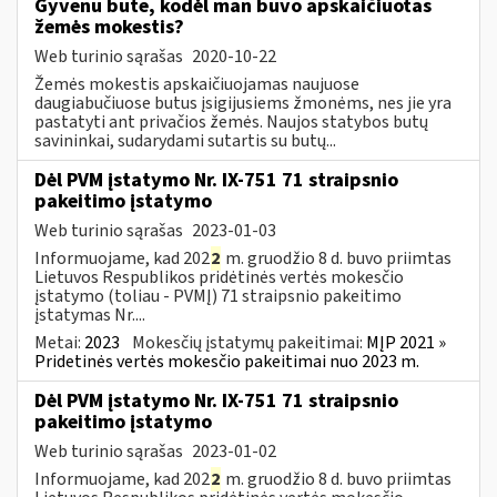
Gyvenu bute, kodėl man buvo apskaičiuotas
žemės mokestis?
Web turinio sąrašas
2020-10-22
Žemės mokestis apskaičiuojamas naujuose
daugiabučiuose butus įsigijusiems žmonėms, nes jie yra
pastatyti ant privačios žemės. Naujos statybos butų
savininkai, sudarydami sutartis su butų...
Dėl PVM įstatymo Nr. IX-751 71 straipsnio
pakeitimo įstatymo
Web turinio sąrašas
2023-01-03
Informuojame, kad 202
2
m. gruodžio 8 d. buvo priimtas
Lietuvos Respublikos pridėtinės vertės mokesčio
įstatymo (toliau ­- PVMĮ) 71 straipsnio pakeitimo
įstatymas Nr....
Metai:
2023
Mokesčių įstatymų pakeitimai:
MĮP 2021 »
Pridetinės vertės mokesčio pakeitimai nuo 2023 m.
Dėl PVM įstatymo Nr. IX-751 71 straipsnio
pakeitimo įstatymo
Web turinio sąrašas
2023-01-02
Informuojame, kad 202
2
m. gruodžio 8 d. buvo priimtas