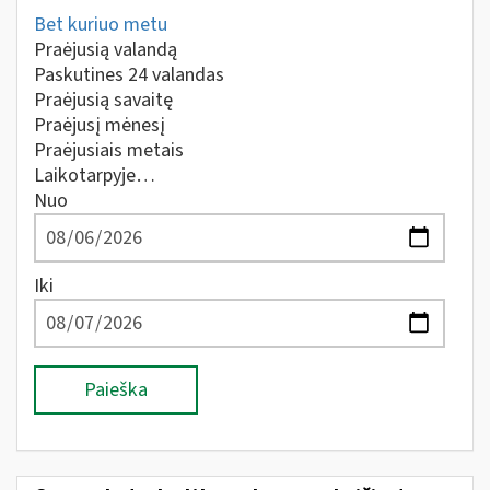
Bet kuriuo metu
Praėjusią valandą
Paskutines 24 valandas
Praėjusią savaitę
Praėjusį mėnesį
Praėjusiais metais
Laikotarpyje…
Nuo
Iki
Paieška