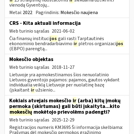
vienodą Gyventojų...
Metai:
2022
Pagrindinis:
Mokesčio naujiena
CRS - Kita aktuali informacija
Web turinio sąrašas
2021-06-02
Čia finansų instituci
jos
gali rasti Tarptautinės
ekonominio bendradarbiavimo
ir
plėtros organizaci
jos
(EBPO) parengtą...
Mokesčio objektas
Web turinio sąrašas
2018-11-27
Lietuvoje yra apmokestinamos šios nenuolatinio
Lietuvos gyventojo pajamos: pajamos, gautos vykdant
individualią veiklą Lietuvoje per nuolatinę bazę
(įskaitant
ir
užsienio...
Kokiais atvejais mokesčio
ir
(arba) kitų įmokų
permoka (skirtumas) gali būti įskaityta...kito
mokesčių
mokėtojo prievolėms padengti?
Web turinio sąrašas
2025-12-29
Registracijos numeris KM3695 Ši informacija skelbiama:
Prašymas dėl mokesčio permokos grąžinimo