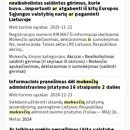
nealkoholinius saldintus gėrimus, kurie
buvo...importuoti
ar
atgabenti iš kitų Europos
Sąjungos valstybių narių
ar
pagaminti
Lietuvoje
Web turinio sąrašas
2025-11-21
Registracijos numeris KM3667 Ši informacija skelbiama:
Mokesčio apskaičiavimas, deklaravimas
ir
sumokėjimas
Ne, neatsiranda. Teises aktai LRS Lietuvos Respublikos
akcizų...
Mokesčių žinyno kategorijos:
Akcizai » Nealkoholiniai
saldinti gėrimai (II skyriaus IX skirsnis) » Mokesčio
apskaičiavimas, deklaravimas ir sumokėjimas (saldinti
gėrimai)
Informacinis pranešimas dėl
mokesčių
administravimo įstatymo 16 straipsnio
2
dalies
Web turinio sąrašas
2024-12-23
Siekdami užtikrinti sklandų
mokesčių
įstatymų
įgyvendinimą, parengėme Lietuvos Respublikos
mokesčių
administravimo įstatymo (toliau — MAĮ) 16...
Metai:
2024
Ar
laikinas prekių pervežimas į kitą valstybę