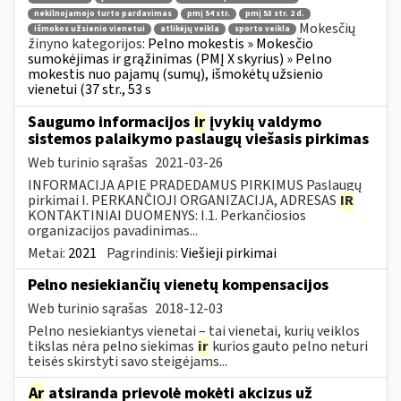
nekilnojamojo turto pardavimas
pmį 54 str.
pmį 53 str. 2 d.
Mokesčių
išmokos užsienio vienetui
atlikėjų veikla
sporto veikla
žinyno kategorijos:
Pelno mokestis » Mokesčio
sumokėjimas ir grąžinimas (PMĮ X skyrius) » Pelno
mokestis nuo pajamų (sumų), išmokėtų užsienio
vienetui (37 str., 53 s
Saugumo informacijos
ir
įvykių valdymo
sistemos palaikymo paslaugų viešasis pirkimas
Web turinio sąrašas
2021-03-26
INFORMACIJA APIE PRADEDAMUS PIRKIMUS Paslaugų
pirkimai I. PERKANČIOJI ORGANIZACIJA, ADRESAS
IR
KONTAKTINIAI DUOMENYS: I.1. Perkančiosios
organizacijos pavadinimas...
Metai:
2021
Pagrindinis:
Viešieji pirkimai
Pelno nesiekiančių vienetų kompensacijos
Web turinio sąrašas
2018-12-03
Pelno nesiekiantys vienetai – tai vienetai, kurių veiklos
tikslas nėra pelno siekimas
ir
kurios gauto pelno neturi
teisės skirstyti savo steigėjams...
Ar
atsiranda prievolė mokėti akcizus už