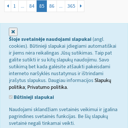
1
...
84
85
86
...
365
Uždaryti
Šioje svetainėje naudojami slapukai
(angl.
cookies). Būtinieji slapukai įdiegiami automatiškai
ir jiems nėra reikalingas Jūsų sutikimas. Taip pat
galite sutikti ir su kitų slapukų naudojimu. Savo
sutikimą bet kada galėsite atšaukti pakeisdami
interneto naršyklės nustatymus ir ištrindami
įrašytus slapukus. Daugiau informacijos
Slapukų
politika
;
Privatumo politika.
Būtinieji slapukai
Naudojami sklandžiam svetainės veikimui ir įgalina
pagrindines svetainės funkcijas. Be šių slapukų
svetainė negali tinkamai veikti.