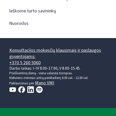
Ieškome turto savininkų
Nuorodos
Konsultacijos mokesčių klausimais ir paslaugos
gyventojams:
+370 5 260 5060
Darbo laikas: I-IV 8.00-17.00, V 8.00-15.45.
Prieššventinę dieną - viena valanda trumpiau.
Kiekvieno mėnesio antrą penktadienį 8.00 val. - 12.00 val.
Mano VMI
Paklausimas per