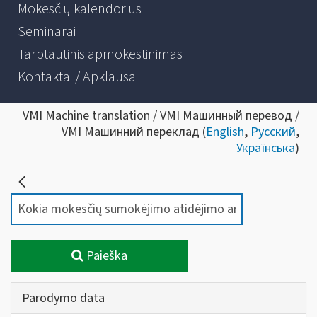
Mokesčių kalendorius
Seminarai
Tarptautinis apmokestinimas
Kontaktai / Apklausa
VMI Machine translation / VMI Машинный перевод /
VMI Машинний переклад (
English
,
Русский
,
Українська
)
Paieška
Parodymo data