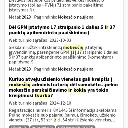
Lietuvos Respublikos pridėtinės vertės mokesčio
įstatymo (toliau ­- PVMĮ) 71 straipsnio pakeitimo
įstatymas Nr....
Metai:
2023
Pagrindinis:
Mokesčio naujiena
Dėl GPM įstatymo 17 straipsnio 1 dalies 5
ir
37
punktų apibendrinto paaiškinimo (
Web turinio sąrašas
2023-10-03
Siekdami užtikrinti sklandų
mokesčių
įstatymų
įgyvendinimą, parengėme GPMĮ[1] 17 straipsnio 1 dalies
5 ir 37 punktų apibendrinto paaiškinimo (komentaro)
papildymą. Šį...
Metai:
2023
Pagrindinis:
Mokesčio naujiena
Kuriuo atveju užsienio vienetas gali kreiptis į
mokesčių
administratorių dėl sumokėto...pelno
mokesčio perskaičiavimo
ir
kokia
yra tokio
kreipimosi
tvarka
?
Web turinio sąrašas
2024-12-10
Registracijos numeris KM1445 Ši informacija skelbiama:
Pelno mokestis nuo pajamų (sumų), išmokėtų užsienio
vienetui (37 str., 53 str.
2
d., 54 str.) Užsienio vienetas,...
dokumentai
pelno mokestis
mokesčio perskaičiavimas