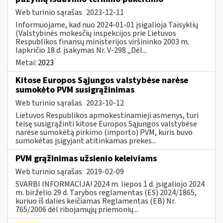
Web turinio sąrašas
2023-12-11
Informuojame, kad nuo 2024-01-01 įsigalioja Taisyklių
(Valstybinės mokesčių inspekcijos prie Lietuvos
Respublikos finansų ministerijos viršininko 2003 m.
lapkričio 18 d. įsakymas Nr. V-298 „Dėl...
Metai:
2023
Kitose Europos Sąjungos valstybėse narėse
sumokėto PVM susigrąžinimas
Web turinio sąrašas
2023-10-12
Lietuvos Respublikos apmokestinamieji asmenys, turi
teisę susigrąžinti kitose Europos Sąjungos valstybėse
narėse sumokėtą pirkimo (importo) PVM, kuris buvo
sumokėtas įsigyjant atitinkamas prekes...
PVM grąžinimas užsienio keleiviams
Web turinio sąrašas
2019-02-09
SVARBI INFORMACIJA! 2024 m. liepos 1 d. įsigaliojo 2024
m. birželio 29 d. Tarybos reglamentas (ES) 2024/1865,
kuriuo iš dalies keičiamas Reglamentas (EB) Nr.
765/2006 dėl ribojamųjų priemonių...