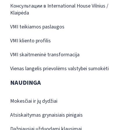
Консультации в International House Vilnius /
Klaipėda
VMI teikiamos paslaugos
VMI kliento profilis
VMI skaitmeninė transformacija
Vienas langelis prievolėms valstybei sumokėti
NAUDINGA
Mokesčiai ir jų dydžiai
Atsiskaitymas grynaisiais pinigais
Dažniausiai užduodami klausimai