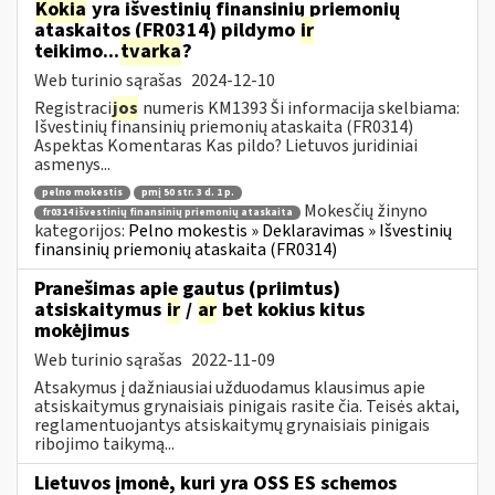
Kokia
yra išvestinių finansinių priemonių
ataskaitos (FR0314) pildymo
ir
teikimo...
tvarka
?
Web turinio sąrašas
2024-12-10
Registraci
jos
numeris KM1393 Ši informacija skelbiama:
Išvestinių finansinių priemonių ataskaita (FR0314)
Aspektas Komentaras Kas pildo? Lietuvos juridiniai
asmenys...
pelno mokestis
pmį 50 str. 3 d. 1 p.
Mokesčių žinyno
fr0314 išvestinių finansinių priemonių ataskaita
kategorijos:
Pelno mokestis » Deklaravimas » Išvestinių
finansinių priemonių ataskaita (FR0314)
Pranešimas apie gautus (priimtus)
atsiskaitymus
ir
/
ar
bet kokius kitus
mokėjimus
Web turinio sąrašas
2022-11-09
Atsakymus į dažniausiai užduodamus klausimus apie
atsiskaitymus grynaisiais pinigais rasite čia. Teisės aktai,
reglamentuojantys atsiskaitymų grynaisiais pinigais
ribojimo taikymą...
Lietuvos įmonė, kuri yra OSS ES schemos