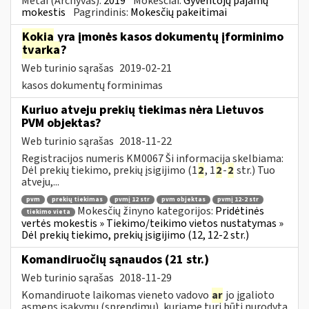
Metai (Archyvas):
2019
Mokesčiai:
Gyventojų pajamų
mokestis
Pagrindinis:
Mokesčių pakeitimai
Kokia
yra įmonės kasos dokumentų įforminimo
tvarka
?
Web turinio sąrašas
2019-02-21
kasos dokumentų forminimas
Kuriuo atveju prekių tiekimas nėra Lietuvos
PVM objektas?
Web turinio sąrašas
2018-11-22
Registracijos numeris KM0067 Ši informacija skelbiama:
Dėl prekių tiekimo, prekių įsigijimo (1
2
, 1
2
-
2
str.) Tuo
atveju,...
pvm
prekių tiekimas
pvmį 12 str
pvm objektas
pvmį 12-2 str
Mokesčių žinyno kategorijos:
Pridėtinės
tiekimo vieta
vertės mokestis » Tiekimo/teikimo vietos nustatymas »
Dėl prekių tiekimo, prekių įsigijimo (12, 12-2 str.)
Komandiruočių sąnaudos (21 str.)
Web turinio sąrašas
2018-11-29
Komandiruote laikomas vieneto vadovo
ar
jo įgalioto
asmens įsakymu (sprendimu), kuriame turi būti nurodyta