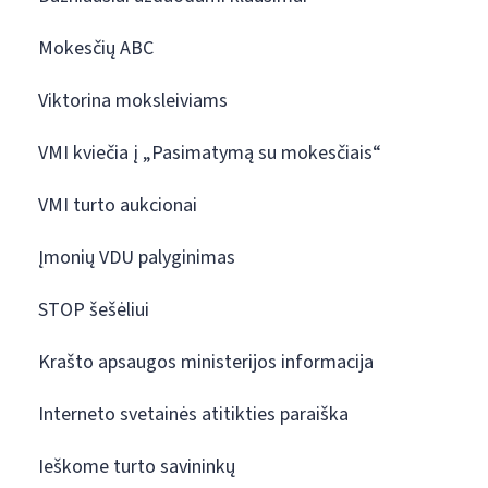
Mokesčių ABC
Viktorina moksleiviams
VMI kviečia į „Pasimatymą su mokesčiais“
VMI turto aukcionai
Įmonių VDU palyginimas
STOP šešėliui
Krašto apsaugos ministerijos informacija
Interneto svetainės atitikties paraiška
Ieškome turto savininkų