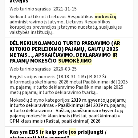
atvejus
Web turinio sąrašas
2021-11-15
Siekiant užtikrinti Lietuvos Respublikos
mokesčių
administravimo įstatymo, Lietuvos Respublikos
korupcijos prevencijos įstatymo nuostatų, susijusių su
valstybės institucijų...
DĖL NEKILNOJAMOJO TURTO PARDAVIMO (
AR
KITOKIO PERLEIDIMO) PAJAMŲ, GAUTŲ 2025
METAIS..., APSKAIČIAVIMO, DEKLARAVIMO
IR
PAJAMŲ MOKESČIO
SUMOKĖJIMO
Web turinio sąrašas
2026-03-25
Registracijos numeris (18.18-31-1 Mr) R-812 Ši
informacija skelbiama: 2026 metai Paaiškinimai dėl 2025
m. pajamų ir turto deklaravimo Paaiškinimai apie 2025
metų pajamų ir turto deklaravimo tvarką...
Mokesčių žinyno kategorijos:
2019 m. gyventojų pajamų
ir turto deklaravimas » Paaiškinimai dėl 2019 m. pajamų
ir turto deklaravimo
Raštai, paaiškinimai » Gyventojų
pajamų mokesčio klausimais (Raštai, paaiškinimai) »
GPM klausimais (Raštai, paaiškinimai) 2026
Kas yra EDS
ir
kaip prie
jos
prisijungti /
atstovauti kitą asmenį?