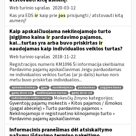
Web turinio sąrašas
2020-03-12
Kas yra EDS
ir
kaip prie
jos
prisijungti / atstovauti kitą
asmenį?
Kaip apskaičiuojama nekilnojamojo turto
įsigijimo kaina
ir
pardavimo pajamos,
kai...turtas yra arba buvo priskirtas
ir
naudojamas kaip individualios veiklos turtas?
Web turinio sąrašas
2018-11-22
Registracijos numeris KM1096 Ši informacija skelbiama:
Pardavimo pajamų apskaičiavimas Jeigu parduodamas
ne individualios veiklos turtas (ar jo dalis) kuriuo nors
metu buvo priskirtas individualios...
apmokestinimas
gpm
nusidėvėjimas
pardavimas
įsigijimo kaina
gpmį 19 str 1 d
nekilnojamas turtas
gpmį 19 str 2 d
Mokesčių žinyno kategorijos:
individualios veiklos turtas
Gyventojų pajamų mokestis » Kitos pajamos / išmokos
(pagal abėcėlę) » Turto pardavimo pajamos »
Nekilnojamojo ir registruotino kilnojamojo turto »
Pardavimo pajamų apskaičiavimas
Informacinis pranešimas dėl atsiskaitymo
pažymų išdavimo termino pakeitimo