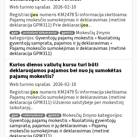
Web turinio sąrašas
2026-02-10
Registraci
jos
numeris KM2478 Ši informacija skelbiama:
Pajamų mokesčio sumokėjimas ir deklaravimas (metinė
deklaracija GPM311) Prie deklaraci
jos
...
Mokesčių žinyno
gpm
pridedami dokumentai
gpm311
kategorijos:
Gyventojų pajamų mokestis » Nuolatinių
gyventojų samprata, pajamos ir jų deklaravimas »
Pajamų mokesčio sumokėjimas ir deklaravimas (metinė
deklaracija GPM311)
Kurios dienos valiutų kursu turi būti
deklaruojamos pajamos bei nuo jų sumokėtas
pajamų mokestis?
Web turinio sąrašas
2026-02-10
Registraci
jos
numeris KM2479 Ši informacija skelbiama:
Pajamų mokesčio sumokėjimas ir deklaravimas (metinė
deklaracija GPM311) Užsienio valstybėje per mokestinį
laikotarpį...
Mokesčių žinyno kategorijos:
gpm
valiutų kursai
gpm311
Gyventojų pajamų mokestis » Nuolatinių gyventojų
samprata, pajamos ir jų deklaravimas » Pajamų
mokesčio sumokėjimas ir deklaravimas (metinė
deklaracija GPM311)