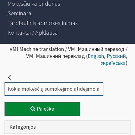
Mokesčių kalendorius
Seminarai
Tarptautinis apmokestinimas
Kontaktai / Apklausa
VMI Machine translation / VMI Машинный перевод /
VMI Машинний переклад (
English
,
Русский
,
Українська
)
Paieška
Kategorijos