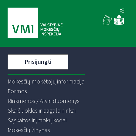
Prisijungti
Mokesčių mokėtojų informacija
Formos
Rinkmenos / Atviri duomenys
Skaičiuoklės ir pagalbininkai
Sąskaitos ir įmokų kodai
Mokesčių žinynas