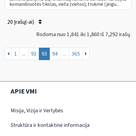
komandiruotės tikslas, vieta (vietos), trukmė (jeigu...
20 Įrašų(-ai)
Rodoma nuo 1,841 iki 1,860 iš 7,292 irašų.
1
...
92
93
94
...
365
APIE VMI
Misija, Vizija ir Vertybės
Struktūra ir kontaktinė informacija