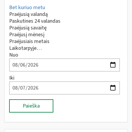
Bet kuriuo metu
Praėjusią valandą
Paskutines 24 valandas
Praėjusią savaitę
Praėjusį mėnesį
Praėjusiais metais
Laikotarpyje…
Nuo
Iki
Paieška