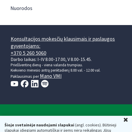
Nuorodos
Konsultacijos mokesčių klausimais ir paslaugos
gyventojams:
+370 5 260 5060
Darbo laikas: I-IV 8.00-17.00, V 8.00-15.45.
Prieššventinę dieną - viena valanda trumpiau.
Kiekvieno mėnesio antrą penktadienį 8.00 val. - 12.00 val.
Mano VMI
Paklausimas per
Valstybinė mokesčių inspekcija prie Lietuvos
U
Respublikos finansų ministerijos
Šioje svetainėje naudojami slapukai
(angl. cookies). Būtinieji
slapukai įdiegiami automatiškai ir jiems nėra reikalingas Jūsų