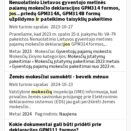
Nenuolatinio Lietuvos gyventojo metinės
pajamų mokesčio deklaracijos GPM314 formos,
jos
...priedų GPM314A, GPM314B formų
užpildymo
ir
pateikimo taisyklių pakeitimo
Web turinio sąrašas
2023-10-27
Pranešame, kad 2023 m. spalio 25 d. įsakymu Nr. VA-79
pakeistos Nenuolatinio Lietuvos gyventojo metinės
pajamų mokesčio deklaraci
jos
GPM314 formos,...
Metai:
2023
Mokesčiai:
Gyventojų pajamų mokestis
Mokesčių žinyno kategorijos:
Mokesčių įstatymų
pakeitimai » Mokesčių įstatymų pakeitimai 2023 metais
» Gyventojų pajamų mokesčio pakeitimai nuo 2023 m.
Žemės mokesčiui sumokėti - beveik mėnuo
Web turinio sąrašas
2024-10-23
Valstybinė
mokesčių
inspekcija (VMI) informuoja, kad
privačios žemės savininkai prisijungę prie Elektroninio
deklaravimo sistemos (EDS) jau gali peržiūrėti žemės
mokesčio...
Metai:
2024
Pagrindinis:
Naujiena
Kokie dokumentai gali būti pridėti prie
deklaracijos GPM311 formos?