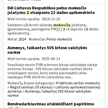
Dėl Lietuvos Respublikos pelno mokesčio
įstatymo
2
straipsnio 22 dalies apibendrinto
Web turinio sąrašas
2024-12-16
Siekdami užtikrinti sklandų
mokesčių
įstatymų
įgyvendinimą, parengėme PMĮ[1]
2
straipsnio 2
2
dalies
apibendrintą...
Metai:
2024
Mokesčiai:
Pelno mokestis
Asmenys, taikantys SVS kitose valstybės
narėse
Web turinio sąrašas
2025-08-13
Smulkiojo verslo PVM schemos kitoje valstybėje narėje
sistema (toliau - SVS kitose valstybės narėse) skirta
smulkiajam verslui, kuris siekia pasinaudoti arba
naudojasi PVM išimtimi (atleidimu nuo...
Mokesčių žinyno kategorijos:
Pridėtinės vertės mokestis
» Registravimas (IX skyrius) » Lietuvos apmokestinamieji
asmenys » Asmenys, taikantys SVS kitose valstybės
narėse
Bendradarbiavimas atskleidžiant papirkimo