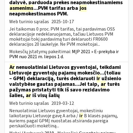
dalyvė, parduoda prekes neapmokestinamiems
asmenims
...PVM tarifas arba
jos
neapmokestinamos PVM.
Web turinio sąrašas
2025-10-17
Jei taikomas 0 proc. PVM tarifas, tai pardavimas OSS
deklaracijoje nedeklaruojamas, tačiau Lietuvos PVM
mokėtojai tokį pardavimą turi deklaruoti FR0600
deklaracijos 20 laukelyje. Ne PVM mokėtojai...
Mokesčių įstatymų pakeitimai:
MĮP 2021 » E-prekyba ir
PVM nuo 2021 m. liepos 1 d.
Ar
nenuolatiniai Lietuvos gyventojai, teikdami
Lietuvoje gyventojų pajamų mokesčio...(toliau
– GPM) deklaraciją, turės deklaruoti
ir
užsienio
valstybėse gautas pajamas...Jei taip,
ar
turės
pažymas pristatyti tik iš savo rezidavimo
šalies,
ar
iš visų šalių
Web turinio sąrašas
2019-03-12
Nenuolatiniai Lietuvos gyventojai, mokestiniu
laikotarpiu Lietuvoje gavę A arba /
ir
B klasės pajamų,
kuriems pagal GPMĮ nuostatas atsiranda pareiga
perskaičiuoti mokėtiną...