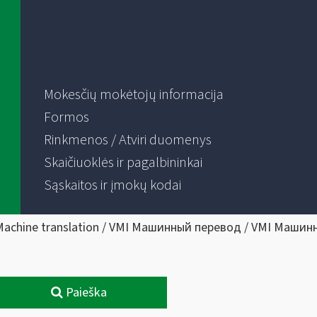
Mokesčių mokėtojų informacija
Formos
Rinkmenos / Atviri duomenys
Skaičiuoklės ir pagalbininkai
Sąskaitos ir įmokų kodai
Machine translation / VMI Машинный перевод / VMI Машин
Paieška