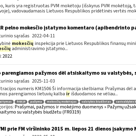
, kuris yra registruotas PVM mokėtoju (išskyrus PVM mokėtoją, t
voje), vadovaudamasis Lietuvos Respublikos pridėtinės vertės moke
LR pelno mokesčio įstatymo komentaro (apibendrinto p
urinio sąrašas
2022-04-11
ybinė
mokesčių
inspekcija prie Lietuvos Respublikos finansų min
sčių
administravimo įstatymo...
:
2022
o parengiamos pažymos dėl atsiskaitymo su valstybės, 
urinio sąrašas
2025-11-03
tracijos numeris KM1506 Ši informacija skelbiama: Prašymas dėl a
os parengiamos lietuvių kalba
ir
išduodamos ne vėliau...
kaitymas
fr0319
pažyma
mokesčių mokėtojas
valstybės biudžetas
savivaldybės 
orijos:
Prašymai, pažymos ir mokėjimo duomenys » Pažymų užsaky
kaitymo su valstybės biudžetu (FR0319)
VMI prie FM viršininko 2015 m. liepos 21 dienos įsakymo 