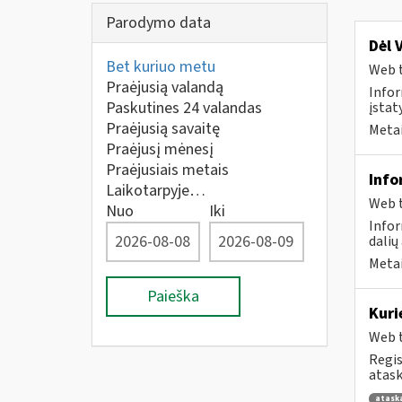
Parodymo data
Dėl 
Bet kuriuo metu
Web t
Praėjusią valandą
Infor
Paskutines 24 valandas
įstat
Praėjusią savaitę
Metai
Praėjusį mėnesį
Praėjusiais metais
Info
Laikotarpyje…
Web t
Nuo
Iki
Infor
dalių
Metai
Paieška
Kuri
Web t
Regis
atask
atask