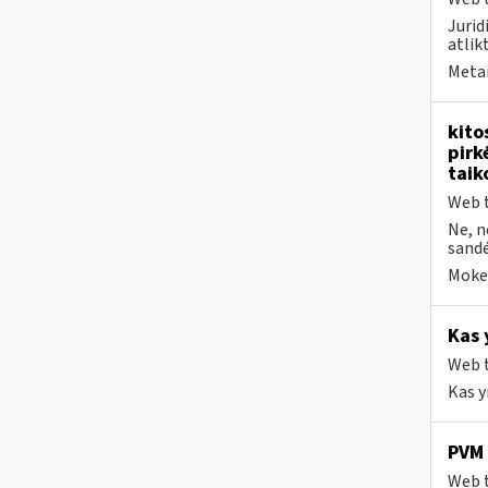
Jurid
atlik
Metai
kito
pirk
taik
Web t
Ne, n
sandėl
Mokes
Kas 
Web t
Kas y
PVM 
Web t