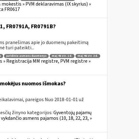
s mokestis » PVM deklaravimas (IX skyrius) »
ta FR0617
791, FR0791A, FR0791B?
ens pranešimas apie jo duomenų pakeitimą
turi pateikti...
s
juridinio asmens duomenys
maį 46 str. 1 d.
maį 46 str. 2 d.
 Registracija MM registre, PVM registre »
 išmokėjus nuomos išmokas?
eikalavimai, pareigos Nuo 2018-01-01 už
esčių žinyno kategorijos:
Gyventojų pajamų
 vykdančio asmens pajamos (10, 18, 22, 23, »