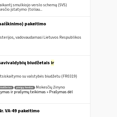
aikantį smulkiojo verslo schemą (SVS)
sčio įstatymo (toliau...
aaiškinimo) pakeitimo
isterijos, vadovaudamasi Lietuvos Respublikos
savivaldybių biudžetais
ir
tsiskaitymo su valstybės biudžetu (FR0319)
Mokesčių žinyno
biudžetas
pinigų fondas
mas ir prašymų teikimas » Prašymas dėl
Nr. VA-49 pakeitimo