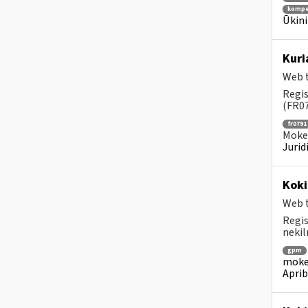
kompe
Ūkini
Kuri
Web t
Regis
(FR07
fr0791
Mokes
Jurid
Koki
Web t
Regis
nekil
gpm
mokes
Aprib