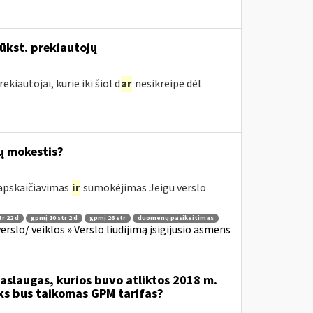
ūkst. prekiautojų
kiautojai, kurie iki šiol d
ar
nesikreipė dėl
ų mokestis?
 apskaičiavimas
ir
sumokėjimas Jeigu verslo
r 22 d
gpmį 10 str 2 d
gpmį 26 str
duomenų pasikeitimas
slo/ veiklos » Verslo liudijimą įsigijusio asmens
aslaugas, kurios buvo atliktos 2018 m.
oks bus taikomas GPM tarifas?