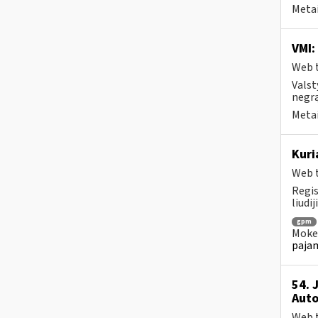
Metai
VMI:
Web t
Valst
negrą
Metai
Kuri
Web t
Regis
liudi
gpm
Mokes
pajam
54. 
Auto
Web t