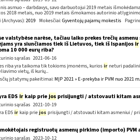
inis asmuo – darbdavys, savo darbuotojui 2019 metais išmokėdamas
tos 2018 metais, nuo 2019 metais išmokamos autorinio atlyginimo 
 (Archyvas):
2019
Mokesčiai:
Gyventojų pajamų mokestis
Pagrind
se valstybėse narėse, tačiau laiko prekes trečių asmenų
ėjams yra siunčiamos tiek iš Lietuvos, tiek iš Ispanijos
ir
oma 10 000 eurų riba?
urinio sąrašas
2021-06-16
es riba yra taikoma tik tokioms įmonėms, kurios
ir
neturi padalini
iavimo vietų, iš kurių...
čių įstatymų pakeitimai:
MĮP 2021 » E-prekyba ir PVM nuo 2021 m. 
yra EDS
ir
kaip prie
jos
prisijungti / atstovauti kitam asm
urinio sąrašas
2021-10-19
ra EDS
ir
kaip prie
jos
prisijungti / atstovauti kitam asmeniui / pri
mokėtojais registruotų asmenų pirkimo (importo) PVM 
urinio sąrašas
2023-10-12