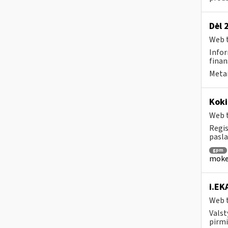
Dėl 
Web t
Infor
finan
Metai
Koki
Web t
Regis
pasla
gpm
mokes
i.EK
Web t
Valst
pirmi