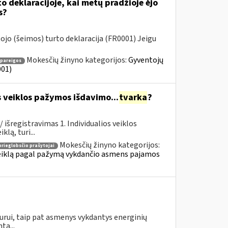
o deklaracijoje, kai metų pradžioje ėjo
s?
jo (šeimos) turto deklaracija (FR0001) Jeigu
Mokesčių žinyno kategorijos:
Gyventojų
 pareigos
001)
s veiklos pažymos išdavimo...
tvarka
?
išregistravimas 1. Individualios veiklos
lą, turi...
Mokesčių žinyno kategorijos:
prieglobsčio prašytojai
 veiklą pagal pažymą vykdančio asmens pajamos
urui, taip pat asmenys vykdantys energinių
tą...