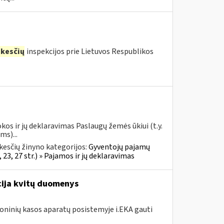
kesčių
inspekcijos prie Lietuvos Respublikos
os ir jų deklaravimas Paslaugų žemės ūkiui (t.y.
s)...
esčių žinyno kategorijos:
Gyventojų pajamų
23, 27 str.) » Pajamos ir jų deklaravimas
acija kvitų duomenys
roninių kasos aparatų posistemyje i.EKA gauti