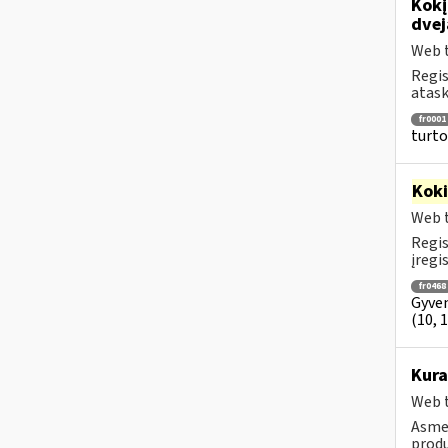
Kokį
dvej
Web t
Regis
atask
fr0001
turto
Kok
Web t
Regis
įregi
fr0468
Gyven
(10, 
Kura
Web t
Asmen
produ