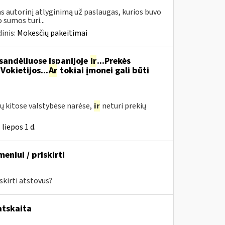
 autorinį atlyginimą už paslaugas, kurios buvo
sumos turi...
inis:
Mokesčių pakeitimai
 sandėliuose Ispanijoje
ir
...Prekės
Vokietijos...
Ar
tokiai įmonei gali būti
ų kitose valstybėse narėse,
ir
neturi prekių
liepos 1 d.
eniui / priskirti
skirti atstovus?
atskaita