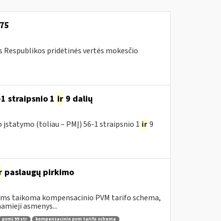
-75
os Respublikos pridėtinės vertės mokesčio
1 straipsnio 1
ir
9 dalių
įstatymo (toliau – PMĮ) 56-1 straipsnio 1
ir
9
r
paslaugų pirkimo
riems taikoma kompensacinio PVM tarifo schema,
amieji asmenys...
pvmį 99 str
kompensacinio pvm tarifo schema