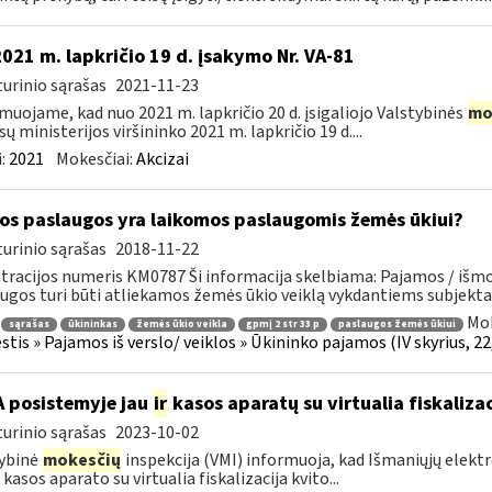
2021 m. lapkričio 19 d. įsakymo Nr. VA-81
urinio sąrašas
2021-11-23
muojame, kad nuo 2021 m. lapkričio 20 d. įsigaliojo Valstybinės
mo
sų ministerijos viršininko 2021 m. lapkričio 19 d....
:
2021
Mokesčiai:
Akcizai
os paslaugos yra laikomos paslaugomis žemės ūkiui?
urinio sąrašas
2018-11-22
tracijos numeris KM0787 Ši informacija skelbiama: Pajamos / išmok
ugos turi būti atliekamos žemės ūkio veiklą vykdantiems subjektam
Mok
sąrašas
ūkininkas
žemės ūkio veikla
gpmį 2 str 33 p
paslaugos žemės ūkiui
tis » Pajamos iš verslo/ veiklos » Ūkininko pajamos (IV skyrius, 22, 
A posistemyje jau
ir
kasos aparatų su virtualia fiskaliz
urinio sąrašas
2023-10-02
ybinė
mokesčių
inspekcija (VMI) informuoja, kad Išmaniųjų elekt
 kasos aparato su virtualia fiskalizacija kvito...