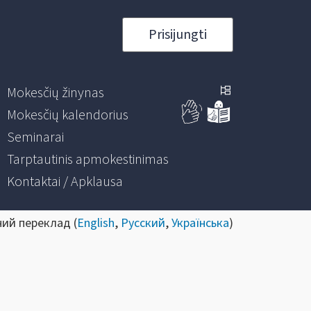
Prisijungti
Mokesčių žinynas
Mokesčių kalendorius
Seminarai
Tarptautinis apmokestinimas
Kontaktai / Apklausa
ний переклад (
English
,
Русский
,
Українська
)