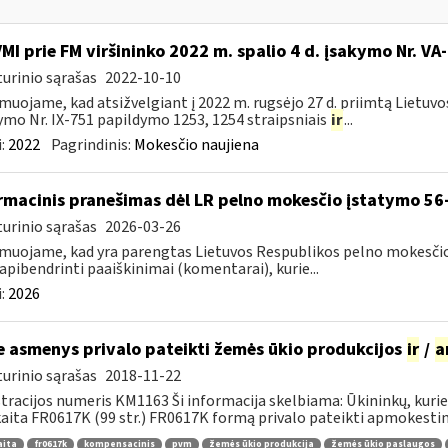
VMI prie FM viršininko 2022 m. spalio 4 d. įsakymo Nr. VA
urinio sąrašas
2022-10-10
muojame, kad atsižvelgiant į 2022 m. rugsėjo 27 d. priimtą Lietuv
ymo Nr. IX-751 papildymo 1253, 1254 straipsniais
ir
...
:
2022
Pagrindinis:
Mokesčio naujiena
rmacinis pranešimas dėl LR pelno mokesčio įstatymo 56-
urinio sąrašas
2026-03-26
muojame, kad yra parengtas Lietuvos Respublikos pelno mokesčio 
 apibendrinti paaiškinimai (komentarai), kurie...
:
2026
e asmenys privalo pateikti žemės ūkio produkcijos
ir
/
a
urinio sąrašas
2018-11-22
tracijos numeris KM1163 Ši informacija skelbiama: Ūkininkų, ku
aita FR0617K (99 str.) FR0617K formą privalo pateikti apmokestin
aita
fr0617k
kompensacinis
pvm
žemės ūkio produkcija
žemės ūkio paslaugos