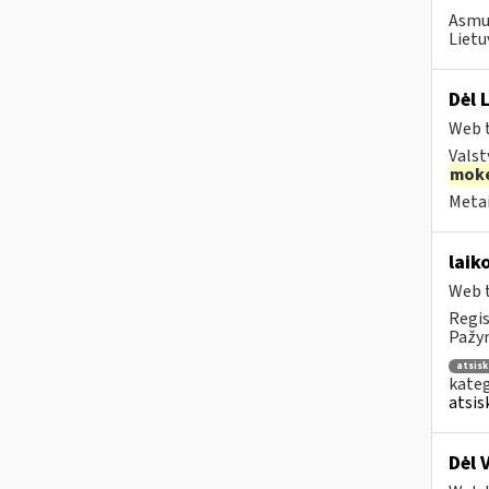
Asmuo
Lietu
Dėl 
Web t
Valst
moke
Metai
laik
Web t
Regis
Pažym
atsis
kateg
atsis
Dėl 