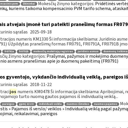
Mokesčių žinyno kategorijos:
Pridėtinės vertė
nsacinis pvm
ūkininkai
nkų, kuriems taikoma kompensacinio PVM tarifo schema, ataskai
ais atvejais įmonė turi pateikti pranešimų formas FR0
urinio sąrašas
2025-09-18
tracijos numeris KM1330 Ši informacija skelbiama: Juridinio asm
91) Užpildytas pranešimų formas FR0791, FR0791A, FR0791B įmonė 
fr0791a
fr0791b
mokesčių mokėtojų registras
juridinis asmuo
duomenų teikima
čių žinyno kategorijos:
Prašymai, pažymos ir mokėjimo duomenys »
inio asmens pranešimas apie jo duomenų pakeitimą (FR0791)
os gyventojo, vykdančio individualią veiklą, pareigos
urinio sąrašas
2018-11-22
traci
jos
numeris KM0478 Ši informacija skelbiama: Apribojimai, r
nojamojo turto nuomą gautos pajamos iš individualią veiklą...
Mok
pareigos
gpmį 22 str
individuali veikla
nuomos išmokos
nuomos pajamos
tis » Pajamos iš verslo/ veiklos » Individualią veiklą pagal pažymą
ojimai, reikalavimai, pareigos