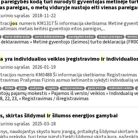
 pareigybės kodą turi nurodyti gyventojas metinėje turt
as pareigas, o metų viduryje nustojo eiti vienas pareiga
urinio sąrašas
2018-11-22
traci
jos
numeris KM1317 Ši informacija skelbiama: Metinė gyvento
aitiniais metais keitėsi gyventojo eitos pareigos,...
turto deklaracija
turto deklaravimas
pareigybės kodas
naujos pareigos
keitėsi
 deklaravimas » Metinė gyventojo (šeimos) turto deklaracija (FR0
ia
yra individualios veiklos įregistravimo
ir
individualio
urinio sąrašas
2026-01-19
tracijos numeris KM0488 Ši informacija skelbiama: Registravimas / 
stravimas Prašymas Fizinis asmuo ketinantis vykdyti individualią veik
fr0469
gpm
pažyma
reg812
registravimas
gpmį 34 str
individuli veikla
tojų pajamų mokestis » Pajamos iš verslo/ veiklos » Individualią
18, 22, 23, » Registravimas / išregistravimas
s, skirtas šildymui
ir
šilumos energijos gamybai
urinio sąrašas
2025-03-18
ys, naudojantys skysto kuro įrangą, pritaikytą šildymui skirtam k
ktų prekybą, turi teisę įsigyti/tiekti šildymui skirtą kurą, paženklin