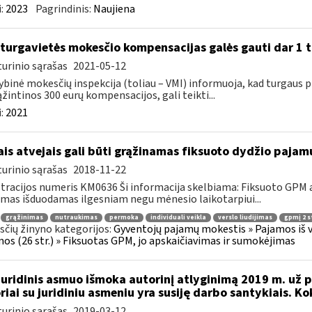
:
2023
Pagrindinis:
Naujiena
 turgavietės mokesčio kompensacijas galės gauti dar 1 t
urinio sąrašas
2021-05-12
ybinė mokesčių inspekcija (toliau – VMI) informuoja, kad turgaus pre
žintinos 300 eurų kompensacijos, gali teikti...
:
2021
ais atvejais gali būti grąžinamas fiksuoto dydžio pajam
urinio sąrašas
2018-11-22
tracijos numeris KM0636 Ši informacija skelbiama: Fiksuoto GPM
jimas išduodamas ilgesniam negu mėnesio laikotarpiui...
grąžinimas
nutraukimas
permoka
individuali veikla
verslo liudijimas
gpmį 2 st
čių žinyno kategorijos:
Gyventojų pajamų mokestis » Pajamos iš ver
os (26 str.) » Fiksuotas GPM, jo apskaičiavimas ir sumokėjimas
Juridinis asmuo išmoka autorinį atlyginimą 2019 m. už p
riai su juridiniu asmeniu yra susiję darbo santykiais. K
urinio sąrašas
2019-03-12