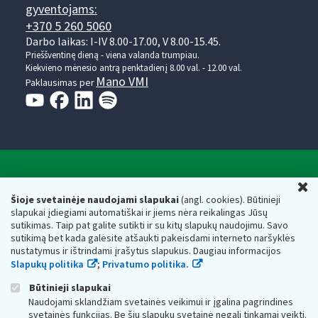
gyventojams:
+370 5 260 5060
Darbo laikas: I-IV 8.00-17.00, V 8.00-15.45.
Prieššventinę dieną - viena valanda trumpiau.
Kiekvieno mėnesio antrą penktadienį 8.00 val. - 12.00 val.
Mano VMI
Paklausimas per
Valstybinė mokesčių inspekcija prie Lietuvos
U
Respublikos finansų ministerijos
Šioje svetainėje naudojami slapukai
(angl. cookies). Būtinieji
slapukai įdiegiami automatiškai ir jiems nėra reikalingas Jūsų
Biudžetinė įstaiga. Juridinio asmens kodas — 188659752,
sutikimas. Taip pat galite sutikti ir su kitų slapukų naudojimu. Savo
adresas: Vasario 16-osios g. 14, 01107 Vilnius, Lietuva, el.paštas:
sutikimą bet kada galėsite atšaukti pakeisdami interneto naršyklės
vmi@vmi.lt
, E. pristatymo dėžutės adresas 188659752
nustatymus ir ištrindami įrašytus slapukus. Daugiau informacijos
Duomenys apie Valstybinę mokesčių inspekciją prie Lietuvos
Slapukų politika
;
Privatumo politika.
Respublikos finansų ministerijos kaupiami ir saugomi Juridinių
asmenų registre
Būtinieji slapukai
Naudojami sklandžiam svetainės veikimui ir įgalina pagrindines
svetainės funkcijas. Be šių slapukų svetainė negali tinkamai veikti.