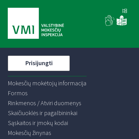
Prisijungti
Mokesčių mokėtojų informacija
Formos
Rinkmenos / Atviri duomenys
Skaičiuoklės ir pagalbininkai
Sąskaitos ir įmokų kodai
Mokesčių žinynas