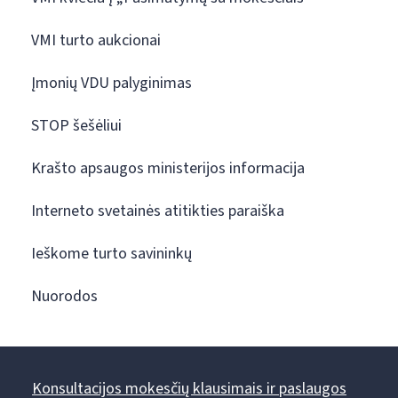
VMI turto aukcionai
Įmonių VDU palyginimas
STOP šešėliui
Krašto apsaugos ministerijos informacija
Interneto svetainės atitikties paraiška
Ieškome turto savininkų
Nuorodos
Konsultacijos mokesčių klausimais ir paslaugos