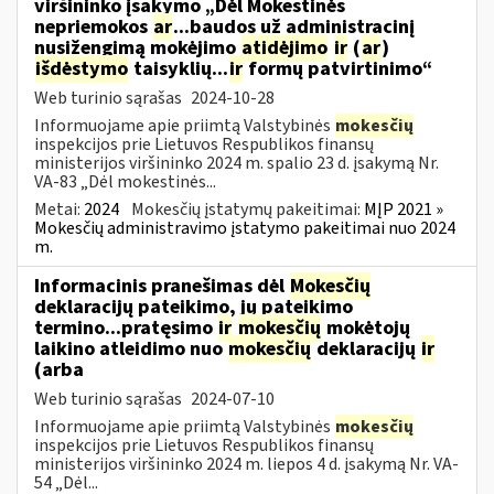
viršininko įsakymo „Dėl Mokestinės
nepriemokos
ar
...baudos už administracinį
nusižengimą mokėjimo
atidėjimo
ir
(
ar
)
išdėstymo
taisyklių...
ir
formų patvirtinimo“
Web turinio sąrašas
2024-10-28
Informuojame apie priimtą Valstybinės
mokesčių
inspekcijos prie Lietuvos Respublikos finansų
ministerijos viršininko 2024 m. spalio 23 d. įsakymą Nr.
VA-83 „Dėl mokestinės...
Metai:
2024
Mokesčių įstatymų pakeitimai:
MĮP 2021 »
Mokesčių administravimo įstatymo pakeitimai nuo 2024
m.
Informacinis pranešimas dėl
Mokesčių
deklaracijų pateikimo, jų pateikimo
termino...pratęsimo
ir
mokesčių
mokėtojų
laikino atleidimo nuo
mokesčių
deklaracijų
ir
(arba
Web turinio sąrašas
2024-07-10
Informuojame apie priimtą Valstybinės
mokesčių
inspekcijos prie Lietuvos Respublikos finansų
ministerijos viršininko 2024 m. liepos 4 d. įsakymą Nr. VA-
54 „Dėl...