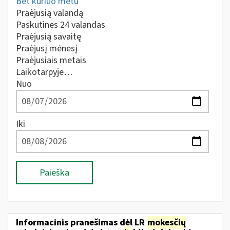
Bet kuriuo metu
Praėjusią valandą
Paskutines 24 valandas
Praėjusią savaitę
Praėjusį mėnesį
Praėjusiais metais
Laikotarpyje…
Nuo
Iki
Paieška
Informacinis pranešimas dėl LR
mokesčių