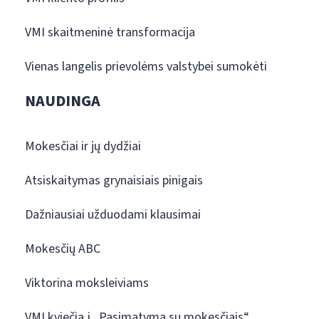
VMI skaitmeninė transformacija
Vienas langelis prievolėms valstybei sumokėti
NAUDINGA
Mokesčiai ir jų dydžiai
Atsiskaitymas grynaisiais pinigais
Dažniausiai užduodami klausimai
Mokesčių ABC
Viktorina moksleiviams
VMI kviečia į „Pasimatymą su mokesčiais“