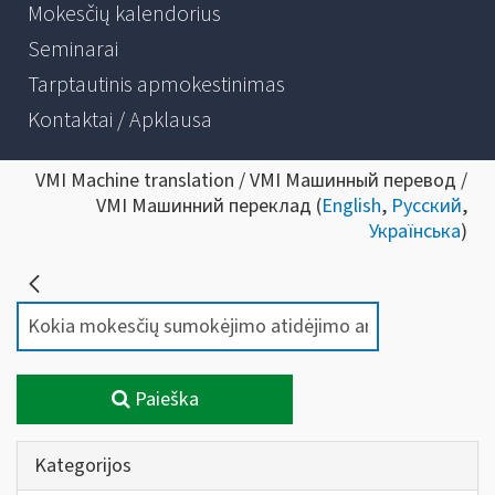
Mokesčių kalendorius
Seminarai
Tarptautinis apmokestinimas
Kontaktai / Apklausa
VMI Machine translation / VMI Машинный перевод /
VMI Машинний переклад (
English
,
Русский
,
Українська
)
Paieška
Kategorijos