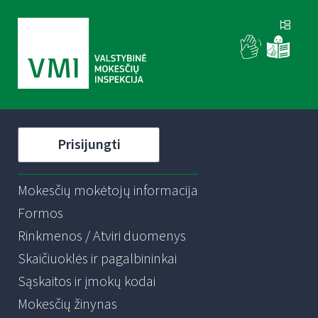
Prisijungti
Mokesčių mokėtojų informacija
Formos
Rinkmenos / Atviri duomenys
Skaičiuoklės ir pagalbininkai
Sąskaitos ir įmokų kodai
Mokesčių žinynas