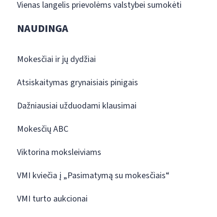
Vienas langelis prievolėms valstybei sumokėti
NAUDINGA
Mokesčiai ir jų dydžiai
Atsiskaitymas grynaisiais pinigais
Dažniausiai užduodami klausimai
Mokesčių ABC
Viktorina moksleiviams
VMI kviečia į „Pasimatymą su mokesčiais“
VMI turto aukcionai