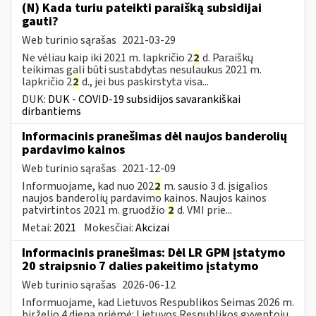
(N) Kada turiu pateikti paraišką subsidijai
gauti?
Web turinio sąrašas
2021-03-29
Ne vėliau kaip iki 2021 m. lapkričio 2
2
d. Paraiškų
teikimas gali būti sustabdytas nesulaukus 2021 m.
lapkričio 2
2
d., jei bus paskirstyta visa...
DUK:
DUK - COVID-19 subsidijos savarankiškai
dirbantiems
Informacinis pranešimas dėl naujos banderolių
pardavimo kainos
Web turinio sąrašas
2021-12-09
Informuojame, kad nuo 202
2
m. sausio 3 d. įsigalios
naujos banderolių pardavimo kainos. Naujos kainos
patvirtintos 2021 m. gruodžio
2
d. VMI prie...
Metai:
2021
Mokesčiai:
Akcizai
Informacinis pranešimas: Dėl LR GPM įstatymo
20 straipsnio 7 dalies pakeitimo įstatymo
Web turinio sąrašas
2026-06-12
Informuojame, kad Lietuvos Respublikos Seimas 2026 m.
birželio 4 dieną priėmė: Lietuvos Respublikos gyventojų