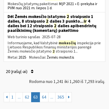
Mokesčių įstatymų pakeitimai:
MĮP 2021 » E-prekyba ir
PVM nuo 2021 m. liepos 1 d.
Dėl Žemės mokesčio įstatymo
2
straipsnio 1
dalies, 8 straipsnio
2
dalies 3 punkto...
ir
4
dalies bei 12 straipsnio
2
dalies apibendrintų
paaiškinimų (komentarų) pakeitimo
Web turinio sąrašas
2025-07-28
Informuojame, kad Valstybinė
mokesčių
inspekcija prie
Lietuvos Respublikos finansų ministerijos parengė
Žemės mokesčio įstatymo
2
straipsnio 1...
Metai:
2025
Mokesčiai:
Žemės mokestis
20 Įrašų(-ai)
Rodoma nuo 1,241 iki 1,260 iš 7,293 irašų.
1
...
62
63
64
...
365