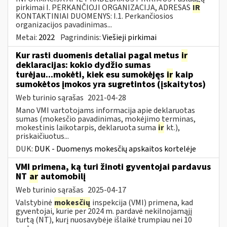
pirkimai I. PERKANČIOJI ORGANIZACIJA, ADRESAS
IR
KONTAKTINIAI DUOMENYS: I.1. Perkančiosios
organizacijos pavadinimas...
Metai:
2022
Pagrindinis:
Viešieji pirkimai
Kur rasti duomenis detaliai pagal metus
ir
deklaracijas: kokio dydžio sumas
turėjau...mokėti, kiek esu sumokėjęs
ir
kaip
sumokėtos įmokos yra sugretintos (įskaitytos)
Web turinio sąrašas
2021-04-28
Mano VMI vartotojams informacija apie deklaruotas
sumas (mokesčio pavadinimas, mokėjimo terminas,
mokestinis laikotarpis, deklaruota suma
ir
kt.),
priskaičiuotus...
DUK:
DUK - Duomenys mokesčių apskaitos kortelėje
VMI primena, ką turi žinoti gyventojai pardavus
NT
ar
automobilį
Web turinio sąrašas
2025-04-17
Valstybinė
mokesčių
inspekcija (VMI) primena, kad
gyventojai, kurie per 2024 m. pardavė nekilnojamąjį
turtą (NT), kurį nuosavybėje išlaikė trumpiau nei 10