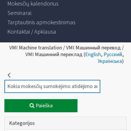
Mokesčių kalendorius
Seminarai
Tarptautinis apmokestinimas
Kontaktai / Apklausa
VMI Machine translation / VMI Машинный перевод /
VMI Машинний переклад (
English
,
Русский
,
Українська
)
Paieška
Kategorijos