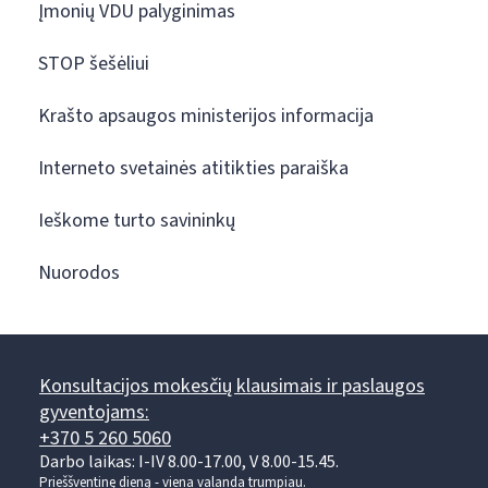
Įmonių VDU palyginimas
STOP šešėliui
Krašto apsaugos ministerijos informacija
Interneto svetainės atitikties paraiška
Ieškome turto savininkų
Nuorodos
Konsultacijos mokesčių klausimais ir paslaugos
gyventojams:
+370 5 260 5060
Darbo laikas: I-IV 8.00-17.00, V 8.00-15.45.
Prieššventinę dieną - viena valanda trumpiau.