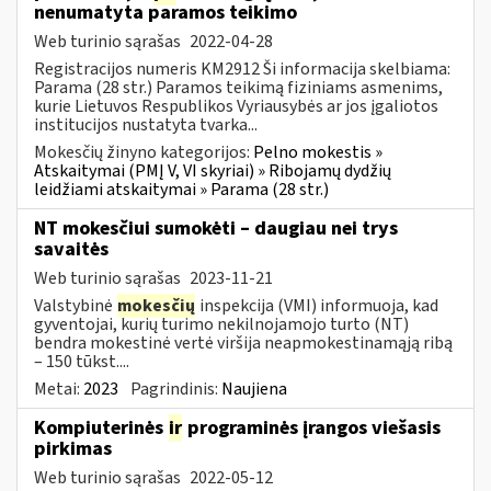
nenumatyta paramos teikimo
Web turinio sąrašas
2022-04-28
Registracijos numeris KM2912 Ši informacija skelbiama:
Parama (28 str.) Paramos teikimą fiziniams asmenims,
kurie Lietuvos Respublikos Vyriausybės ar jos įgaliotos
institucijos nustatyta tvarka...
Mokesčių žinyno kategorijos:
Pelno mokestis »
Atskaitymai (PMĮ V, VI skyriai) » Ribojamų dydžių
leidžiami atskaitymai » Parama (28 str.)
NT mokesčiui sumokėti – daugiau nei trys
savaitės
Web turinio sąrašas
2023-11-21
Valstybinė
mokesčių
inspekcija (VMI) informuoja, kad
gyventojai, kurių turimo nekilnojamojo turto (NT)
bendra mokestinė vertė viršija neapmokestinamąją ribą
– 150 tūkst....
Metai:
2023
Pagrindinis:
Naujiena
Kompiuterinės
ir
programinės įrangos viešasis
pirkimas
Web turinio sąrašas
2022-05-12