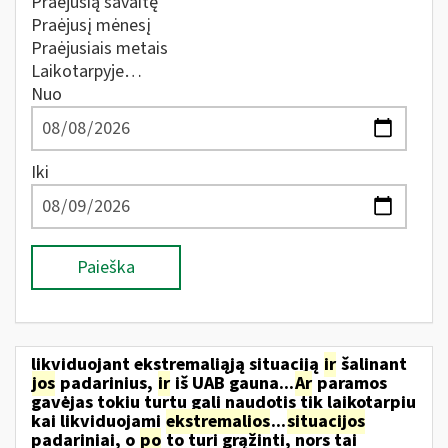
Praėjusią savaitę
Praėjusį mėnesį
Praėjusiais metais
Laikotarpyje…
Nuo
Iki
Paieška
likviduojant ekstremaliąją situaciją
ir
šalinant
jos
padarinius,
ir
iš UAB gauna...
Ar
paramos
gavėjas tokiu turtu gali naudotis tik laikotarpiu
kai likviduojami
ekstremalios
...
situacijos
padariniai, o
po
to turi grąžinti, nors tai