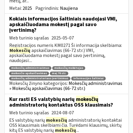
metų, ar...
Metai:
2025
Pagrindinis:
Naujiena
Kokiais informacijos šaltiniais naudojasi VMI,
apskaičiuodama mokestį pagal savo
įvertinimą?
Web turinio sąrašas
2025-05-07
Registracijos numeris KM0271 Ši informacija skelbiama:
Mokesčių
apskaičiavimas (66-72 str.) VMI,
apskaičiuodama mokestį pagal savo įvertinimą,
naudojasi:...
mokesčių administravimas
mokesčių mokėtojas
mokesčio apskaičiavimas
maį 70 str.
mokesčių administratoriaus įvertinimas
informacijos šaltiniai
Mokesčių žinyno kategorijos:
Mokesčių administravimas
» Mokesčių apskaičiavimas (66-72 str.)
Kur rasti ES valstybių narių
mokesčių
administratorių kontaktus OSS klausimais?
Web turinio sąrašas
2024-08-07
ES valstybių narių
mokesčių
administratorių kontaktai
OSS klausimais skelbiami čia. Turėdami klausimų, skirtų
kitų ES valstybių narių
mokesčių
...