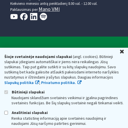
Kiekvieno mėnesio antrą penktadienį 8.00 val. - 12.00 val.
Mano VMI
Paklausimas per
Valstybinė mokesčių inspekcija prie Lietuvos
U
Respublikos finansų ministerijos
Šioje svetainėje naudojami slapukai
(angl. cookies). Būtinieji
slapukai įdiegiami automatiškai ir jiems nėra reikalingas Jūsų
Biudžetinė įstaiga. Juridinio asmens kodas — 188659752,
sutikimas. Taip pat galite sutikti ir su kitų slapukų naudojimu. Savo
adresas: Vasario 16-osios g. 14, 01107 Vilnius, Lietuva, el.paštas:
sutikimą bet kada galėsite atšaukti pakeisdami interneto naršyklės
vmi@vmi.lt
, E. pristatymo dėžutės adresas 188659752
nustatymus ir ištrindami įrašytus slapukus. Daugiau informacijos
Duomenys apie Valstybinę mokesčių inspekciją prie Lietuvos
Slapukų politika
;
Privatumo politika.
Respublikos finansų ministerijos kaupiami ir saugomi Juridinių
asmenų registre
Būtinieji slapukai
Naudojami sklandžiam svetainės veikimui ir įgalina pagrindines
svetainės funkcijas. Be šių slapukų svetainė negali tinkamai veikti.
Analitiniai slapukai
Renka statistinę informaciją apie svetainės naudojimą ir
naudojami Jūsų naršymo patirties gerinimui.