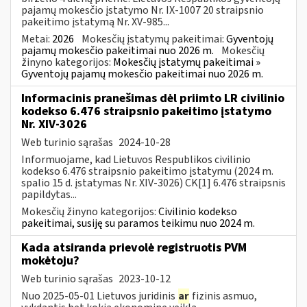
pajamų mokesčio įstatymo Nr. IX-1007 20 straipsnio
pakeitimo įstatymą Nr. XV-985...
Metai:
2026
Mokesčių įstatymų pakeitimai:
Gyventojų
pajamų mokesčio pakeitimai nuo 2026 m.
Mokesčių
žinyno kategorijos:
Mokesčių įstatymų pakeitimai »
Gyventojų pajamų mokesčio pakeitimai nuo 2026 m.
Informacinis pranešimas dėl priimto LR civilinio
kodekso 6.476 straipsnio pakeitimo įstatymo
Nr. XIV-3026
Web turinio sąrašas
2024-10-28
Informuojame, kad Lietuvos Respublikos civilinio
kodekso 6.476 straipsnio pakeitimo įstatymu (2024 m.
spalio 15 d. įstatymas Nr. XIV-3026) CK[1] 6.476 straipsnis
papildytas...
Mokesčių žinyno kategorijos:
Civilinio kodekso
pakeitimai, susiję su paramos teikimu nuo 2024 m.
Kada atsiranda prievolė registruotis PVM
mokėtoju?
Web turinio sąrašas
2023-10-12
Nuo 2025-05-01 Lietuvos juridinis
ar
fizinis asmuo,