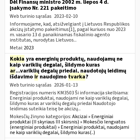
Dėl Finansų ministro 2002 m. liepos 4 d.
įsakymo Nr. 221 pakeitimo
Web turinio sąrašas
2023-02-10
Informuojame, kad, atsižvelgiant į Lietuvos Respublikos
akcizų įstatymo pakeitimus[1], pagal kuriuos nuo 2023
m. vasario 13 d. panaikinamas fiskalinio agento
institutas, nurodytas Lietuvos...
Metai:
2023
Kokia
yra energinių produktų, naudojamų ne
kaip variklių degalai, šildymo kuras
ar
...variklių degalų priedai, naudotojų leidimų
išdavimo
ir
naudojimo
tvarka
?
Web turinio sąrašas
2026-01-13
Registracijos numeris KM3503 Ši informacija skelbiama:
Energiniai produktai, naudojami ne kaip variklių degalai,
šildymo kuras ar variklių degalų priedai Naudotojo
leidimas suteikia teisę be akcizų...
Mokesčių žinyno kategorijos:
Akcizai » Energiniai
produktai (II skyriaus III skirsnis) » Mokesčio lengvatos
(energiniai produktai) » Energiniai produktai, naudojami
ne kaip variklių degalai, šildymo kuras(..)