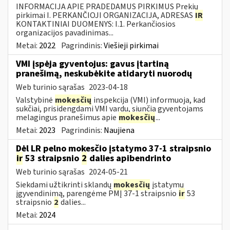
INFORMACIJA APIE PRADEDAMUS PIRKIMUS Prekių
pirkimai I. PERKANČIOJI ORGANIZACIJA, ADRESAS
IR
KONTAKTINIAI DUOMENYS: I.1. Perkančiosios
organizacijos pavadinimas...
Metai:
2022
Pagrindinis:
Viešieji pirkimai
VMI įspėja gyventojus: gavus įtartiną
pranešimą, neskubėkite atidaryti nuorodų
Web turinio sąrašas
2023-04-18
Valstybinė
mokesčių
inspekcija (VMI) informuoja, kad
sukčiai, prisidengdami VMI vardu, siunčia gyventojams
melagingus pranešimus apie
mokesčių
...
Metai:
2023
Pagrindinis:
Naujiena
Dėl LR pelno mokesčio įstatymo 37-1 straipsnio
ir
53 straipsnio
2
dalies apibendrinto
Web turinio sąrašas
2024-05-21
Siekdami užtikrinti sklandų
mokesčių
įstatymų
įgyvendinimą, parengėme PMĮ 37-1 straipsnio
ir
53
straipsnio
2
dalies...
Metai:
2024