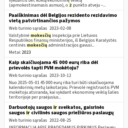
vykdantis bet kokią ekonominę veiklą
(apmokestinamasis asmuo), o
2
punkto atveju –...
Paaiškinimas dėl Belgijos rezidento rezidavimo
vietą patvirtinančios pažymos
Web turinio sąrašas
2023-02-08
Valstybinė
mokesčių
inspekcija prie Lietuvos
Respublikos finansų ministerijos, iš Belgijos Karalystės
centinės
mokesčių
administracijos gavusi...
Metai:
2023
Kaip skaičiuojama 45 000 eurų riba dėl
prievolės tapti PVM mokėtoju?
Web turinio sąrašas
2023-10-12
Nuo 2025-05-01 45 000 eurų riba turi būti skaičiuojama
kalendorinių metų laikotarpiu. Prievolė registruotis PVM
mokėtoju atsiranda, kai vykdant ekonominę veiklą šalies
teritorijoje per praėjusius...
Darbuotojų saugos
ir
sveikatos, gaisrinės
saugos
ir
civilinės saugos priežiūros paslaugų
Web turinio sąrašas
2022-08-25
INFORMACIJA APIE PRADEDAMUS PIRKIMUS Paslaugų