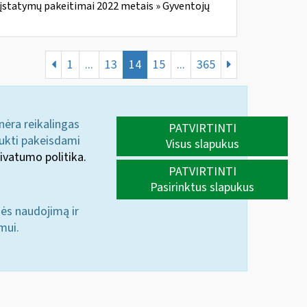
įstatymų pakeitimai 2022 metais » Gyventojų
1
...
13
14
15
...
365
 nėra reikalingas
PATVIRTINTI
aukti pakeisdami
Visus slapukus
ivatumo politika.
PATVIRTINTI
Pasirinktus slapukus
nės naudojimą ir
mui.