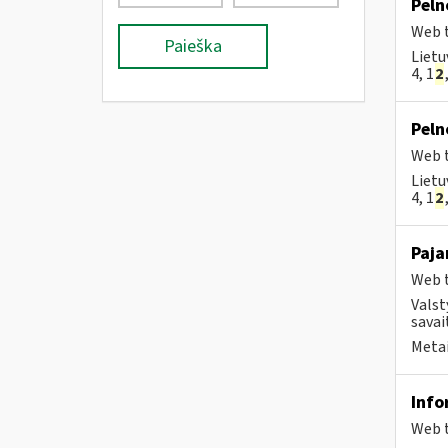
Peln
Web t
Paieška
Lietu
4, 1
2
Peln
Web t
Lietu
4, 1
2
Paja
Web t
Valst
savait
Metai
Info
Web t