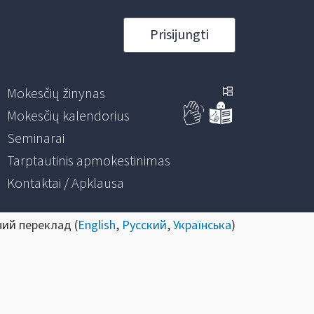
Prisijungti
Mokesčių žinynas
Mokesčių kalendorius
Seminarai
Tarptautinis apmokestinimas
Kontaktai / Apklausa
ний переклад (
English
,
Русский
,
Українська
)