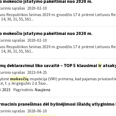
o mokesčio įstatymo pakeitimai nuo 2020 m.
urinio sąrašas
2020-02-10
vos Respublikos Seimas 2019 m. gruodžio 17 d. priėmė Lietuvos R
, 14, 30, 31, 55, 561...
o mokesčio įstatymo pakeitimai nuo 2020 m.
urinio sąrašas
2020-02-10
vos Respublikos Seimas 2019 m. gruodžio 17 d. priėmė Lietuvos R
, 14, 30, 31, 55, 561...
mų deklaravimui liko savaitė – TOP 5 klausimai
ir
atsak
urinio sąrašas
2023-04-25
ybinė
mokesčių
inspekcija (VMI) primena, kad pajamas privalanti
ė, t. y. iki gegužės 2 d. Šiuo...
:
2023
Pagrindinis:
Naujiena
rmacinis pranešimas dėl bylinėjimosi išlaidų atlyginimo 
urinio sąrašas
2026-06-10