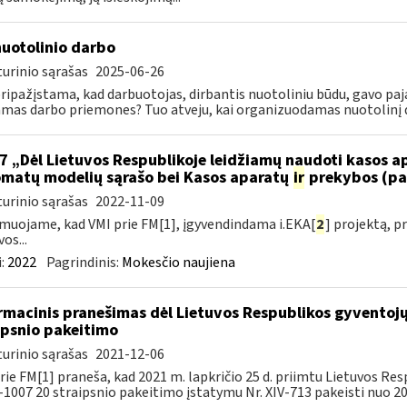
nuotolinio darbo
urinio sąrašas
2025-06-26
pripažįstama, kad darbuotojas, dirbantis nuotoliniu būdu, gavo paj
amas darbo priemones? Tuo atveju, kai organizuodamas nuotolinį da
7 „Dėl Lietuvos Respublikoje leidžiamų naudoti kasos 
matų modelių sąrašo bei Kasos aparatų
ir
prekybos (pa
urinio sąrašas
2022-11-09
muojame, kad VMI prie FM[1], įgyvendindama i.EKA[
2
] projektą, 
os...
:
2022
Pagrindinis:
Mokesčio naujiena
rmacinis pranešimas dėl Lietuvos Respublikos gyvento
ipsnio pakeitimo
urinio sąrašas
2021-12-06
rie FM[1] praneša, kad 2021 m. lapkričio 25 d. priimtu Lietuvos 
X-1007 20 straipsnio pakeitimo įstatymu Nr. XIV-713 pakeisti nuo 202