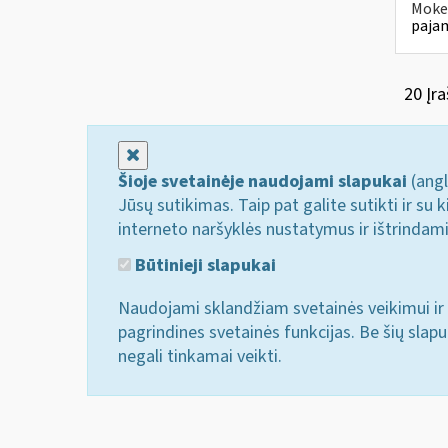
Mokes
pajam
20 Įra
Uždaryti
Šioje svetainėje naudojami slapukai
(angl
Jūsų sutikimas. Taip pat galite sutikti ir s
interneto naršyklės nustatymus ir ištrindam
Būtinieji slapukai
Naudojami sklandžiam svetainės veikimui ir 
pagrindines svetainės funkcijas. Be šių slap
negali tinkamai veikti.