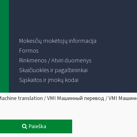
Mokesčių mokėtojų informacija
Formos
Rinkmenos / Atviri duomenys
Skaičiuoklės ir pagalbininkai
Sąskaitos ir įmokų kodai
Machine translation / VMI Машинный перевод / VMI Машин
Paieška