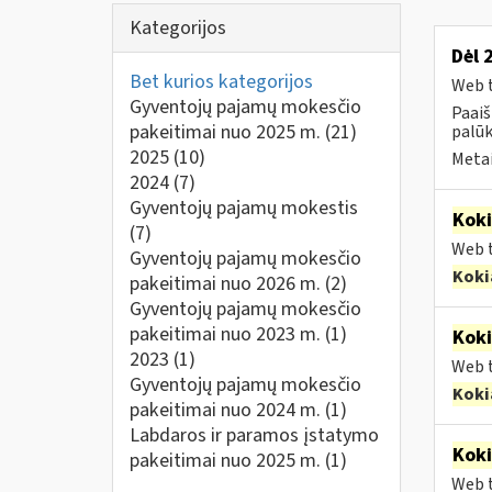
Kategorijos
Dėl 
Bet kurios kategorijos
Web t
Gyventojų pajamų mokesčio
Paai
pakeitimai nuo 2025 m.
(21)
palūk
2025
(10)
Metai
2024
(7)
Gyventojų pajamų mokestis
Kok
(7)
Web t
Gyventojų pajamų mokesčio
Koki
pakeitimai nuo 2026 m.
(2)
Gyventojų pajamų mokesčio
pakeitimai nuo 2023 m.
(1)
Kok
2023
(1)
Web t
Gyventojų pajamų mokesčio
Koki
pakeitimai nuo 2024 m.
(1)
Labdaros ir paramos įstatymo
Kok
pakeitimai nuo 2025 m.
(1)
Web t