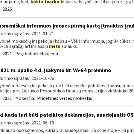
rmuojame, kad,
kokia
tvarka
ir
kuri valstybės institucija turi grąž
:
2026
asmeniškai informuos įmones pirmą kartą įtrauktas į nu
urinio sąrašas
2021-01-21
ybinė mokesčių inspekcija (toliau – VMI) informuoja, jog 34 tūkst. 
-19 sąrašą, artimiausiu
metu
sulauks...
:
2021
Pagrindinis:
Naujiena
2021 m. spalio 4 d. įsakymo Nr. VA-64 priėmimo
urinio sąrašas
2021-10-06
ybinė mokesčių inspekcija prie Lietuvos Respublikos finansų minis
kcijos prie Lietuvos Respublikos finansų ministerijos viršininko 202
:
2021
Mokesčiai:
Pridėtinės vertės mokestis
Iki kada turi būti pateiktos deklaracijos, naudojantis O
urinio sąrašas
2021-06-16
riklauso nuo schemos, kuria yra naudojamasi: ES schemoje – iki p