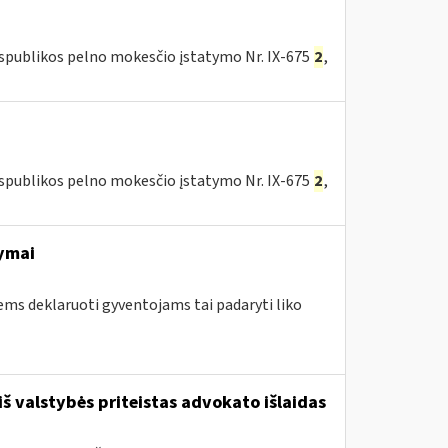
espublikos pelno mokesčio įstatymo Nr. IX-675
2
,
espublikos pelno mokesčio įstatymo Nr. IX-675
2
,
ymai
ems deklaruoti gyventojams tai padaryti liko
iš valstybės priteistas advokato išlaidas