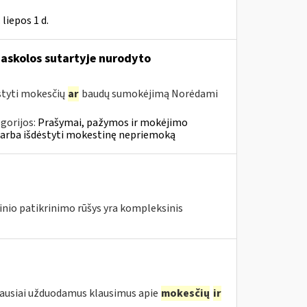
liepos 1 d.
askolos sutartyje nurodyto
styti mokesčių
ar
baudų sumokėjimą Norėdami
gorijos:
Prašymai, pažymos ir mokėjimo
 arba išdėstyti mokestinę nepriemoką
nio patikrinimo rūšys yra kompleksinis
iausiai užduodamus klausimus apie
mokesčių
ir