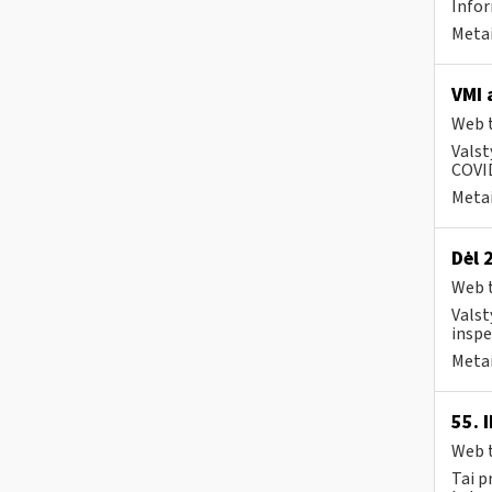
Info
Metai
VMI 
Web t
Valst
COVID
Metai
Dėl 
Web t
Valst
inspe
Metai
55. 
Web t
Tai p