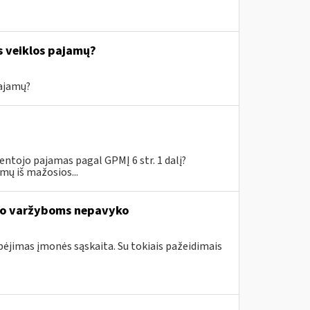
s veiklos pajamų?
pajamų?
tojo pajamas pagal GPMĮ 6 str. 1 dalį?
mų iš mažosios...
io varžyboms nepavyko
ebėjimas įmonės sąskaita. Su tokiais pažeidimais