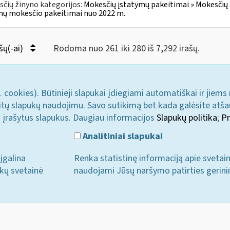
čių žinyno kategorijos:
Mokesčių įstatymų pakeitimai » Mokesčių 
ų mokesčio pakeitimai nuo 2022 m.
šų(-ai)
Rodoma nuo 261 iki 280 iš 7,292 irašų.
. cookies). Būtinieji slapukai įdiegiami automatiškai ir jiems
u kitų slapukų naudojimu. Savo sutikimą bet kada galėsite atš
i įrašytus slapukus. Daugiau informacijos
Slapukų politika
;
Pr
Analitiniai slapukai
įgalina
Renka statistinę informaciją apie svetai
ukų svetainė
naudojami Jūsų naršymo patirties gerini