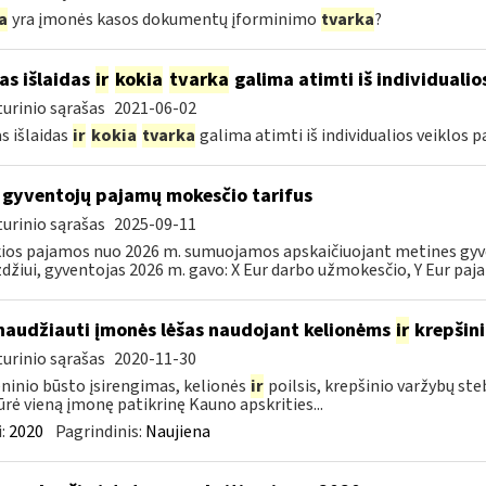
a
yra įmonės kasos dokumentų įforminimo
tvarka
?
as išlaidas
ir
kokia
tvarka
galima atimti iš individualio
urinio sąrašas
2021-06-02
s išlaidas
ir
kokia
tvarka
galima atimti iš individualios veiklos 
 gyventojų pajamų mokesčio tarifus
urinio sąrašas
2025-09-11
ios pajamos nuo 2026 m. sumuojamos apskaičiuojant metines gyven
džiui, gyventojas 2026 m. gavo: X Eur darbo užmokesčio, Y Eur paja
naudžiauti įmonės lėšas naudojant kelionėms
ir
krepšin
urinio sąrašas
2020-11-30
inio būsto įsirengimas, kelionės
ir
poilsis, krepšinio varžybų st
ūrė vieną įmonę patikrinę Kauno apskrities...
:
2020
Pagrindinis:
Naujiena