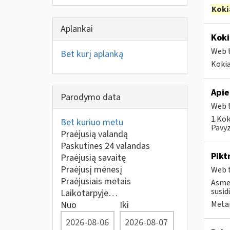
Koki
Aplankai
Koki
Web t
Bet kurį aplanką
Kokia
Apie
Parodymo data
Web t
1.Kok
Bet kuriuo metu
Pavyz
Praėjusią valandą
Paskutines 24 valandas
Pikt
Praėjusią savaitę
Praėjusį mėnesį
Web t
Praėjusiais metais
Asmen
susid
Laikotarpyje…
Nuo
Iki
Metai