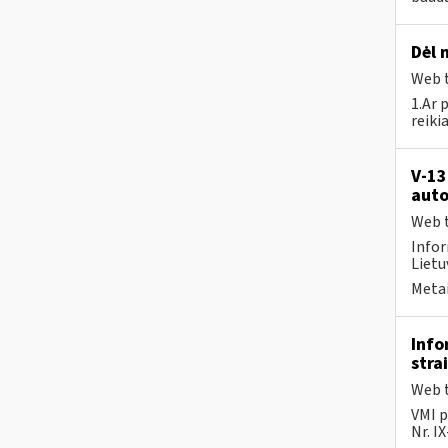
Dėl 
Web t
1.Ar 
reiki
V-13
auto
Web t
Infor
Lietuv
Metai
Info
stra
Web t
VMI p
Nr. I