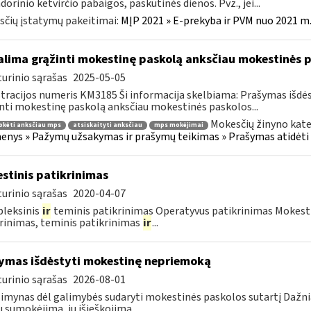
dorinio ketvirčio pabaigos, paskutinės dienos. Pvz., jei...
čių įstatymų pakeitimai:
MĮP 2021 » E-prekyba ir PVM nuo 2021 m. 
lima grąžinti mokestinę paskolą anksčiau mokestinės p
urinio sąrašas
2025-05-05
tracijos numeris KM3185 Ši informacija skelbiama: Prašymas išdė
nti mokestinę paskolą anksčiau mokestinės paskolos...
Mokesčių žinyno kate
okėti anksčiau mps
atsiskaityti anksčiau
mps mokėjimai
nys » Pažymų užsakymas ir prašymų teikimas » Prašymas atidėti
stinis patikrinimas
urinio sąrašas
2020-04-07
leksinis
ir
teminis patikrinimas Operatyvus patikrinimas Mokesti
rinimas, teminis patikrinimas
ir
...
ymas išdėstyti mokestinę nepriemoką
urinio sąrašas
2026-08-01
imynas dėl galimybės sudaryti mokestinės paskolos sutartį Dažn
 sumokėjimą, jų išieškojimą...