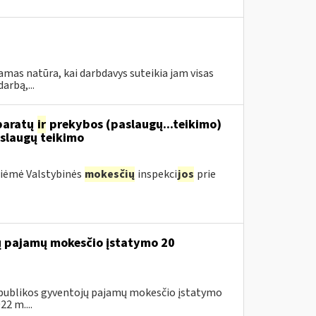
amas natūra, kai darbdavys suteikia jam visas
rbą,...
aparatų
ir
prekybos (paslaugų...teikimo)
slaugų teikimo
priėmė Valstybinės
mokesčių
inspekci
jos
prie
jų pajamų mokesčio įstatymo 20
Respublikos gyventojų pajamų mokesčio įstatymo
2 m....