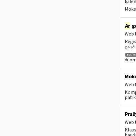
kalen
Mokes
Ar
ga
Web t
Regis
grąži
susim
duome
Moke
Web t
Komp
patik
Praš
Web t
Klaus
baudų