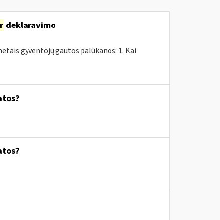
ir
deklaravimo
tais gyventojų gautos palūkanos: 1. Kai
atos?
atos?