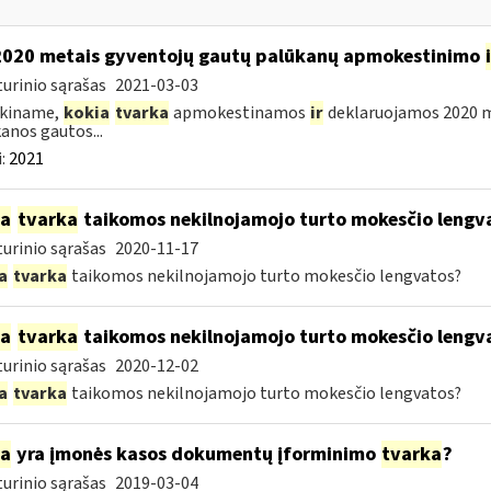
2020 metais gyventojų gautų palūkanų apmokestinimo
urinio sąrašas
2021-03-03
škiname,
kokia
tvarka
apmokestinamos
ir
deklaruojamos 2020 me
anos gautos...
:
2021
ia
tvarka
taikomos nekilnojamojo turto mokesčio lengv
urinio sąrašas
2020-11-17
a
tvarka
taikomos nekilnojamojo turto mokesčio lengvatos?
ia
tvarka
taikomos nekilnojamojo turto mokesčio lengv
urinio sąrašas
2020-12-02
a
tvarka
taikomos nekilnojamojo turto mokesčio lengvatos?
ia
yra įmonės kasos dokumentų įforminimo
tvarka
?
urinio sąrašas
2019-03-04