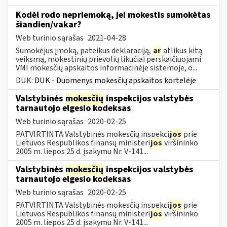
Kodėl rodo nepriemoką, jei mokestis sumokėtas
šiandien/vakar?
Web turinio sąrašas
2021-04-28
Sumokėjus įmoką, pateikus deklaraciją,
ar
atlikus kitą
veiksmą, mokestinių prievolių likučiai perskaičiuojami
VMI mokesčių apskaitos informacinėje sistemoje, o...
DUK:
DUK - Duomenys mokesčių apskaitos kortelėje
Valstybinės
mokesčių
inspekcijos valstybės
tarnautojo elgesio kodeksas
Web turinio sąrašas
2020-02-25
PATVIRTINTA Valstybinės mokesčių inspekci
jos
prie
Lietuvos Respublikos finansų ministeri
jos
viršininko
2005 m. liepos 25 d. įsakymu Nr. V-141...
Valstybinės
mokesčių
inspekcijos valstybės
tarnautojo elgesio kodeksas
Web turinio sąrašas
2020-02-25
PATVIRTINTA Valstybinės mokesčių inspekci
jos
prie
Lietuvos Respublikos finansų ministeri
jos
viršininko
2005 m. liepos 25 d. įsakymu Nr. V-141...