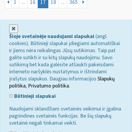
1
...
16
17
18
...
365
Uždaryti
Šioje svetainėje naudojami slapukai
(angl.
cookies). Būtinieji slapukai įdiegiami automatiškai
ir jiems nėra reikalingas Jūsų sutikimas. Taip pat
galite sutikti ir su kitų slapukų naudojimu. Savo
sutikimą bet kada galėsite atšaukti pakeisdami
interneto naršyklės nustatymus ir ištrindami
įrašytus slapukus. Daugiau informacijos
Slapukų
politika
;
Privatumo politika.
Būtinieji slapukai
Naudojami sklandžiam svetainės veikimui ir įgalina
pagrindines svetainės funkcijas. Be šių slapukų
svetainė negali tinkamai veikti.