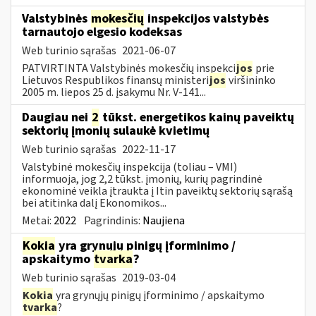
Valstybinės
mokesčių
inspekcijos valstybės
tarnautojo elgesio kodeksas
Web turinio sąrašas
2021-06-07
PATVIRTINTA Valstybinės mokesčių inspekci
jos
prie
Lietuvos Respublikos finansų ministeri
jos
viršininko
2005 m. liepos 25 d. įsakymu Nr. V-141...
Daugiau nei
2
tūkst. energetikos kainų paveiktų
sektorių įmonių sulaukė kvietimų
Web turinio sąrašas
2022-11-17
Valstybinė mokesčių inspekcija (toliau – VMI)
informuoja, jog 2,2 tūkst. įmonių, kurių pagrindinė
ekonominė veikla įtraukta į Itin paveiktų sektorių sąrašą
bei atitinka dalį Ekonomikos...
Metai:
2022
Pagrindinis:
Naujiena
Kokia
yra grynųjų pinigų įforminimo /
apskaitymo
tvarka
?
Web turinio sąrašas
2019-03-04
Kokia
yra grynųjų pinigų įforminimo / apskaitymo
tvarka
?