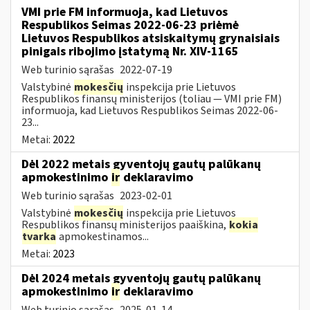
VMI prie FM informuoja, kad Lietuvos
Respublikos Seimas 2022-06-23 priėmė
Lietuvos Respublikos atsiskaitymų grynaisiais
pinigais ribojimo įstatymą Nr. XIV-1165
Web turinio sąrašas
2022-07-19
Valstybinė
mokesčių
inspekcija prie Lietuvos
Respublikos finansų ministerijos (toliau — VMI prie FM)
informuoja, kad Lietuvos Respublikos Seimas 2022-06-
23...
Metai:
2022
Dėl 2022 metais gyventojų gautų palūkanų
apmokestinimo
ir
deklaravimo
Web turinio sąrašas
2023-02-01
Valstybinė
mokesčių
inspekcija prie Lietuvos
Respublikos finansų ministerijos paaiškina,
kokia
tvarka
apmokestinamos...
Metai:
2023
Dėl 2024 metais gyventojų gautų palūkanų
apmokestinimo
ir
deklaravimo
Web turinio sąrašas
2025-01-14