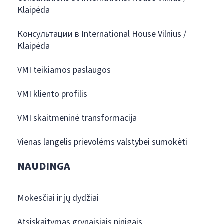
Klaipėda
Консультации в International House Vilnius /
Klaipėda
VMI teikiamos paslaugos
VMI kliento profilis
VMI skaitmeninė transformacija
Vienas langelis prievolėms valstybei sumokėti
NAUDINGA
Mokesčiai ir jų dydžiai
Atsiskaitymas grynaisiais pinigais