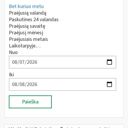
Bet kuriuo metu
Praėjusią valandą
Paskutines 24 valandas
Praėjusią savaitę
Praėjusį mėnesį
Praėjusiais metais
Laikotarpyje…
Nuo
Iki
Paieška