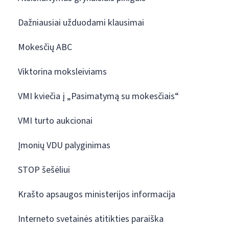
Dažniausiai užduodami klausimai
Mokesčių ABC
Viktorina moksleiviams
VMI kviečia į „Pasimatymą su mokesčiais“
VMI turto aukcionai
Įmonių VDU palyginimas
STOP šešėliui
Krašto apsaugos ministerijos informacija
Interneto svetainės atitikties paraiška