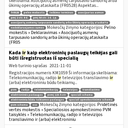
skelbiama: Asocijuotų asmenų tarpusavio sandorių arba
ūkinių operacijų ataskaita (FR0528) Aspektas...
fr0528
pelno mokestis
teikimo terminas
asocijuotas asmuo
pmį 2 str. 8 d.
pmį 50 str. 2 d. 1 p.
asocijuotų asmenų tarpusavio sandorių arba ūkinių operacijų ataskaita
Mokesčių žinyno kategorijos:
Pelno
nedeklaruojamos sumos
mokestis » Deklaravimas » Asocijuotų asmenų
tarpusavio sandorių arba ūkinių operacijų ataskaita
(FR05
Kada
ir
kaip elektroninių paslaugų teikėjas gali
būti išregistruotas iš specialią
Web turinio sąrašas
2021-11-01
Registracijos numeris KM1059 Ši informacija skelbiama:
Telekomunikacijų, radijo
ir
televizijos transliavimo
ir
(arba) elektroniniu būdu teikiamų...
pvm
radijo
telekomunikacijų
televizijos
transliavimo
elektroninės paslaugos
pvmį 115-5 str
speciali schema
elektroniniu būdu teikiamos paslaugos
speciali apmokestinimo schema
Mokesčių žinyno kategorijos:
Pridėtinės
pvm schema
oss
vertės mokestis » Specialiosios apmokestinimo PVM
taisyklės » Telekomunikacijų, radijo ir televizijos
transliavimo ir (arba) elektroniniu