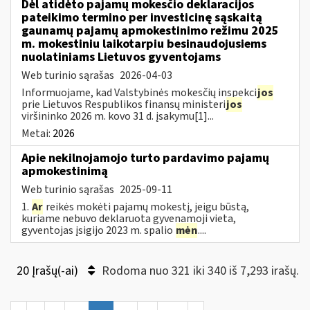
Dėl atidėto pajamų mokesčio deklaracijos
pateikimo termino per investicinę sąskaitą
gaunamų pajamų apmokestinimo režimu 2025
m. mokestiniu laikotarpiu besinaudojusiems
nuolatiniams Lietuvos gyventojams
Web turinio sąrašas
2026-04-03
Informuojame, kad Valstybinės mokesčių inspekci
jos
prie Lietuvos Respublikos finansų ministeri
jos
viršininko 2026 m. kovo 31 d. įsakymu[1]...
Metai:
2026
Apie nekilnojamojo turto pardavimo pajamų
apmokestinimą
Web turinio sąrašas
2025-09-11
1.
Ar
reikės mokėti pajamų mokestį, jeigu būstą,
kuriame nebuvo deklaruota gyvenamoji vieta,
gyventojas įsigijo 2023 m. spalio
mėn
....
20 Įrašų(-ai)
Rodoma nuo 321 iki 340 iš 7,293 irašų.