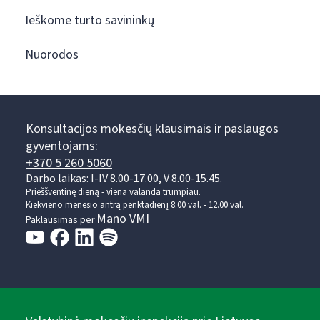
Ieškome turto savininkų
Nuorodos
Konsultacijos mokesčių klausimais ir paslaugos
gyventojams:
+370 5 260 5060
Darbo laikas: I-IV 8.00-17.00, V 8.00-15.45.
Prieššventinę dieną - viena valanda trumpiau.
Kiekvieno mėnesio antrą penktadienį 8.00 val. - 12.00 val.
Mano VMI
Paklausimas per