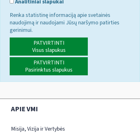
Analitiniai slapukai
Renka statistinę informaciją apie svetainės
naudojimą ir naudojami Jūsų naršymo patirties
gerinimui.
PATVIRTINTI
Visus slapukus
PATVIRTINTI
Pasirinktus slapukus
APIE VMI
Misija, Vizija ir Vertybės