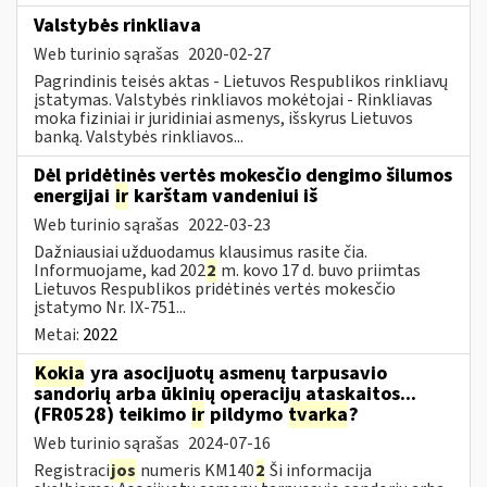
Valstybės rinkliava
Web turinio sąrašas
2020-02-27
Pagrindinis teisės aktas - Lietuvos Respublikos rinkliavų
įstatymas. Valstybės rinkliavos mokėtojai - Rinkliavas
moka fiziniai ir juridiniai asmenys, išskyrus Lietuvos
banką. Valstybės rinkliavos...
Dėl pridėtinės vertės mokesčio dengimo šilumos
energijai
ir
karštam vandeniui iš
Web turinio sąrašas
2022-03-23
Dažniausiai užduodamus klausimus rasite čia.
Informuojame, kad 202
2
m. kovo 17 d. buvo priimtas
Lietuvos Respublikos pridėtinės vertės mokesčio
įstatymo Nr. IX-751...
Metai:
2022
Kokia
yra asocijuotų asmenų tarpusavio
sandorių arba ūkinių operacijų ataskaitos...
(FR0528) teikimo
ir
pildymo
tvarka
?
Web turinio sąrašas
2024-07-16
Registraci
jos
numeris KM140
2
Ši informacija