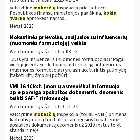
Valstybinė
mokesčių
inspekcija prie Lietuvos
Respublikos finansų ministerijos paaiškina,
kokia
tvarka
apmokestinamos...
Metai:
2025
Mokestinės prievolės, susijusios su influencerių
(nuomonės formuotojų) veikla
Web turinio sąrašas
2025-03-18
1.Kas yra influenceris (nuomonės formuotojas)? Pagal
viešojoje erdvėje skelbiamą informaciją, influenceris
(nuomonės formuotojas) yra asmuo, turintis galimybę
įtakoti kitų žmonių požiūrį...
VMI 16 tūkst. įmonių asmeniškai informuoja
apie pareigą apskaitos dokumentų duomenis
teikti SAF-T rinkmenoje
Web turinio sąrašas
2020-11-24
Valstybinė
mokesčių
inspekcija (toliau – VMI) primena,
kad dalis įmonių turi būti pasirengusios buhalterinės
apskaitos dokumentų duomenis už 2019 metus teikti
standartinėje...
Metai:
2020