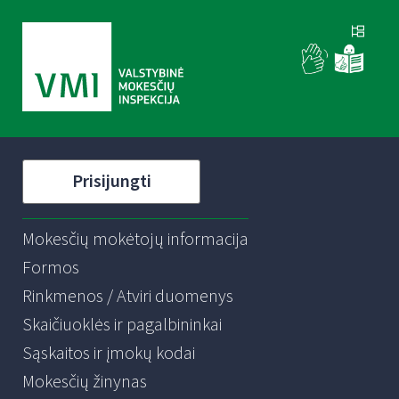
Prisijungti
Mokesčių mokėtojų informacija
Formos
Rinkmenos / Atviri duomenys
Skaičiuoklės ir pagalbininkai
Sąskaitos ir įmokų kodai
Mokesčių žinynas