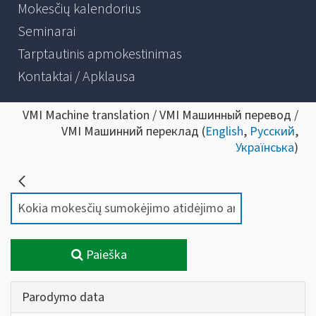
Mokesčių kalendorius
Seminarai
Tarptautinis apmokestinimas
Kontaktai / Apklausa
VMI Machine translation / VMI Машинный перевод /
VMI Машинний переклад (
English
,
Русский
,
Українська
)
Paieška
Parodymo data