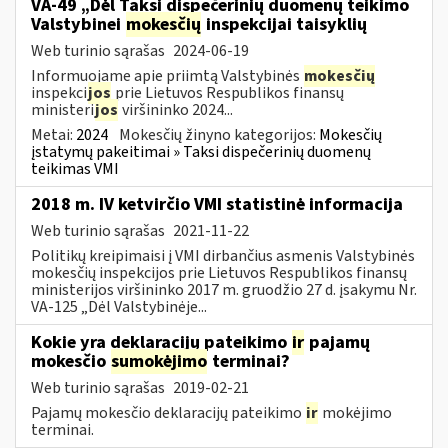
VA-49 „Dėl Taksi dispečerinių duomenų teikimo
Valstybinei
mokesčių
inspekcijai taisyklių
Web turinio sąrašas
2024-06-19
Informuojame apie priimtą Valstybinės
mokesčių
inspekci
jos
prie Lietuvos Respublikos finansų
ministeri
jos
viršininko 2024...
Metai:
2024
Mokesčių žinyno kategorijos:
Mokesčių
įstatymų pakeitimai » Taksi dispečerinių duomenų
teikimas VMI
2018 m. IV ketvirčio VMI statistinė informacija
Web turinio sąrašas
2021-11-22
Politikų kreipimaisi į VMI dirbančius asmenis Valstybinės
mokesčių inspekcijos prie Lietuvos Respublikos finansų
ministerijos viršininko 2017 m. gruodžio 27 d. įsakymu Nr.
VA-125 „Dėl Valstybinėje...
Kokie yra deklaracijų pateikimo
ir
pajamų
mokesčio
sumokėjimo
terminai?
Web turinio sąrašas
2019-02-21
Pajamų mokesčio deklaracijų pateikimo
ir
mokėjimo
terminai.