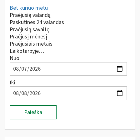
Bet kuriuo metu
Praėjusią valandą
Paskutines 24 valandas
Praėjusią savaitę
Praėjusį mėnesį
Praėjusiais metais
Laikotarpyje…
Nuo
Iki
Paieška