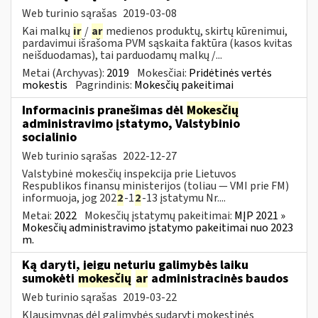
Web turinio sąrašas
2019-03-08
Kai malkų
ir
/
ar
medienos produktų, skirtų kūrenimui,
pardavimui išrašoma PVM sąskaita faktūra (kasos kvitas
neišduodamas), tai parduodamų malkų /...
Metai (Archyvas):
2019
Mokesčiai:
Pridėtinės vertės
mokestis
Pagrindinis:
Mokesčių pakeitimai
Informacinis pranešimas dėl
Mokesčių
administravimo įstatymo, Valstybinio
socialinio
Web turinio sąrašas
2022-12-27
Valstybinė mokesčių inspekcija prie Lietuvos
Respublikos finansų ministerijos (toliau — VMI prie FM)
informuoja, jog 202
2
-1
2
-13 įstatymu Nr....
Metai:
2022
Mokesčių įstatymų pakeitimai:
MĮP 2021 »
Mokesčių administravimo įstatymo pakeitimai nuo 2023
m.
Ką daryti, jeigu neturiu galimybės laiku
sumokėti
mokesčių
ar
administracinės baudos
Web turinio sąrašas
2019-03-22
Klausimynas dėl galimybės sudaryti mokestinės