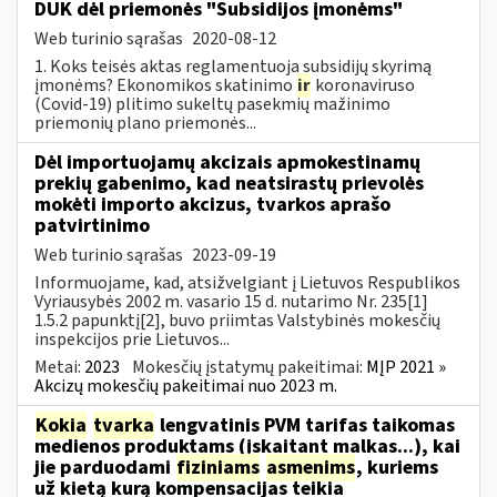
DUK dėl priemonės "Subsidijos įmonėms"
Web turinio sąrašas
2020-08-12
1. Koks teisės aktas reglamentuoja subsidijų skyrimą
įmonėms? Ekonomikos skatinimo
ir
koronaviruso
(Covid-19) plitimo sukeltų pasekmių mažinimo
priemonių plano priemonės...
Dėl importuojamų akcizais apmokestinamų
prekių gabenimo, kad neatsirastų prievolės
mokėti importo akcizus, tvarkos aprašo
patvirtinimo
Web turinio sąrašas
2023-09-19
Informuojame, kad, atsižvelgiant į Lietuvos Respublikos
Vyriausybės 2002 m. vasario 15 d. nutarimo Nr. 235[1]
1.5.2 papunktį[2], buvo priimtas Valstybinės mokesčių
inspekcijos prie Lietuvos...
Metai:
2023
Mokesčių įstatymų pakeitimai:
MĮP 2021 »
Akcizų mokesčių pakeitimai nuo 2023 m.
Kokia
tvarka
lengvatinis PVM tarifas taikomas
medienos produktams (įskaitant malkas...), kai
jie parduodami
fiziniams
asmenims
, kuriems
už kietą kurą kompensacijas teikia