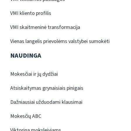
VMI kliento profilis
VMI skaitmeninė transformacija
Vienas langelis prievolėms valstybei sumokėti
NAUDINGA
Mokesčiai ir jų dydžiai
Atsiskaitymas grynaisiais pinigais
Dažniausiai užduodami klausimai
Mokesčių ABC
Viktorina moksleiviams