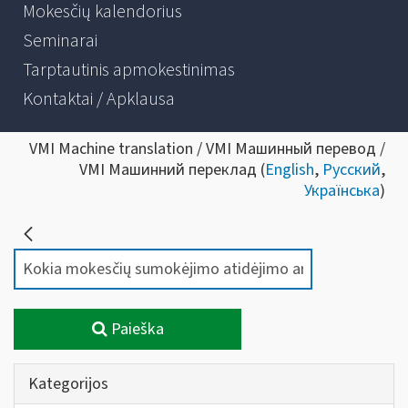
Mokesčių kalendorius
Seminarai
Tarptautinis apmokestinimas
Kontaktai / Apklausa
VMI Machine translation / VMI Машинный перевод /
VMI Машинний переклад (
English
,
Русский
,
Українська
)
Paieška
Kategorijos