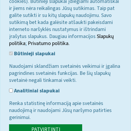
cookies). Būtinieji slapukai įdiegiami automatiškai
ir jiems nėra reikalingas Jūsų sutikimas. Taip pat
galite sutikti ir su kitų slapukų naudojimu. Savo
sutikimą bet kada galėsite atšaukti pakeisdami
interneto naršyklės nustatymus ir ištrindami
įrašytus slapukus. Daugiau informacijos
Slapukų
politika
;
Privatumo politika.
Būtinieji slapukai
Naudojami sklandžiam svetainės veikimui ir įgalina
pagrindines svetainės funkcijas. Be šių slapukų
svetainė negali tinkamai veikti.
Analitiniai slapukai
Renka statistinę informaciją apie svetainės
naudojimą ir naudojami Jūsų naršymo patirties
gerinimui.
PATVIRTINTI