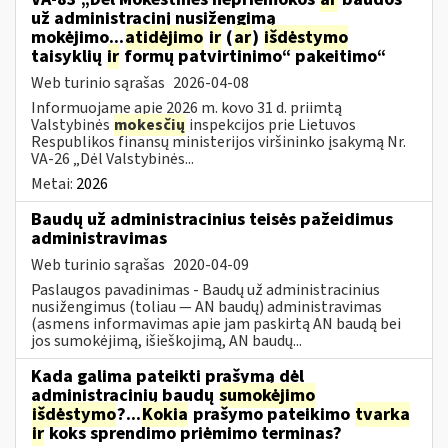
už administracinį nusižengimą
mokėjimo...
atidėjimo
ir
(
ar
)
išdėstymo
taisyklių
ir
formų patvirtinimo“ pakeitimo“
Web turinio sąrašas
2026-04-08
Informuojame apie 2026 m. kovo 31 d. priimtą
Valstybinės
mokesčių
inspekcijos prie Lietuvos
Respublikos finansų ministerijos viršininko įsakymą Nr.
VA-26 „Dėl Valstybinės...
Metai:
2026
Baudų už administracinius teisės pažeidimus
administravimas
Web turinio sąrašas
2020-04-09
Paslaugos pavadinimas - Baudų už administracinius
nusižengimus (toliau — AN baudų) administravimas
(asmens informavimas apie jam paskirtą AN baudą bei
jos sumokėjimą, išieškojimą, AN baudų...
Kada galima pateikti prašymą dėl
administracinių baudų
sumokėjimo
išdėstymo
?...
Kokia
prašymo pateikimo
tvarka
ir
koks sprendimo priėmimo terminas?