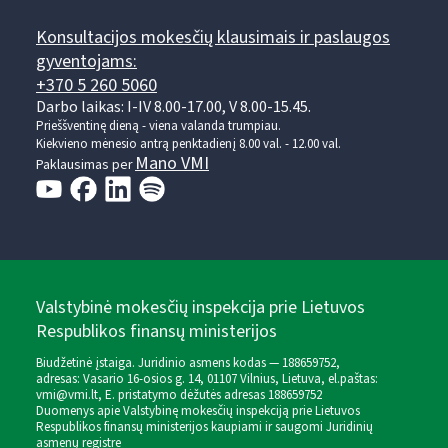
Konsultacijos mokesčių klausimais ir paslaugos
gyventojams:
+370 5 260 5060
Darbo laikas: I-IV 8.00-17.00, V 8.00-15.45.
Prieššventinę dieną - viena valanda trumpiau.
Kiekvieno mėnesio antrą penktadienį 8.00 val. - 12.00 val.
Mano VMI
Paklausimas per
Valstybinė mokesčių inspekcija prie Lietuvos
Respublikos finansų ministerijos
Biudžetinė įstaiga. Juridinio asmens kodas — 188659752,
adresas: Vasario 16-osios g. 14, 01107 Vilnius, Lietuva, el.paštas:
vmi@vmi.lt
, E. pristatymo dėžutės adresas 188659752
Duomenys apie Valstybinę mokesčių inspekciją prie Lietuvos
Respublikos finansų ministerijos kaupiami ir saugomi Juridinių
asmenų registre