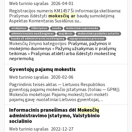
Web turinio sąrašas
2026-04-01
Registracijos numeris KM1457 Ši informacija skelbiama:
Prašymas išdėstyti
mokesčių
ar
baudų sumokėjimą
Aspektas Komentaras Susidūrus su...
atidėjimas
išdėstymas
nauda
mokestinė nepriemoka
administracinis nusižengimas
maį 88 str.
mokestinės paskolos sutartis
bauda už administracinį nusižengimą
supaprastintas procesas
Mokesčių žinyno kategorijos:
Prašymai, pažymos ir
mokėjimo duomenys » Pažymų užsakymas ir prašymų
teikimas » Prašymas atidėti arba išdėstyti mokestinę
nepriemoką
Gyventojų pajamų mokestis
Web turinio sąrašas
2020-02-06
Pagrindinis teisės aktas — Lietuvos Respublikos
gyventojų pajamų mokesčio įstatymas (toliau — GPMĮ).
Mokesčio mokėtojai: Pajamų mokestį turi mokėti
pajamų gavę: nuolatiniai Lietuvos gyventojai, ...
Informacinis pranešimas dėl
Mokesčių
administravimo įstatymo, Valstybinio
socialinio
Web turinio sąrašas
2022-12-27