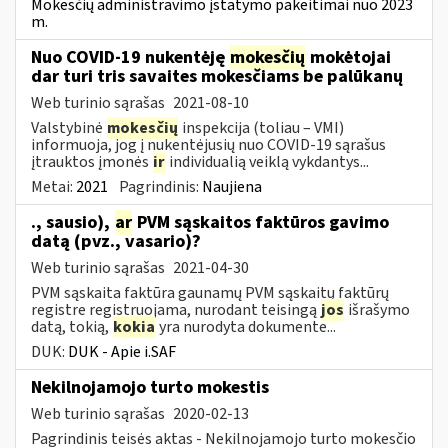
Mokesčių administravimo įstatymo pakeitimai nuo 2023
m.
Nuo COVID-19 nukentėję
mokesčių
mokėtojai
dar turi tris savaites mokesčiams be palūkanų
Web turinio sąrašas
2021-08-10
Valstybinė
mokesčių
inspekcija (toliau – VMI)
informuoja, jog į nukentėjusių nuo COVID-19 sąrašus
įtrauktos įmonės
ir
individualią veiklą vykdantys...
Metai:
2021
Pagrindinis:
Naujiena
., sausio),
ar
PVM sąskaitos faktūros gavimo
datą (pvz., vasario)?
Web turinio sąrašas
2021-04-30
PVM sąskaita faktūra gaunamų PVM sąskaitų faktūrų
registre registruojama, nurodant teisingą
jos
išrašymo
datą, tokią,
kokia
yra nurodyta dokumente...
DUK:
DUK - Apie i.SAF
Nekilnojamojo turto mokestis
Web turinio sąrašas
2020-02-13
Pagrindinis teisės aktas - Nekilnojamojo turto mokesčio