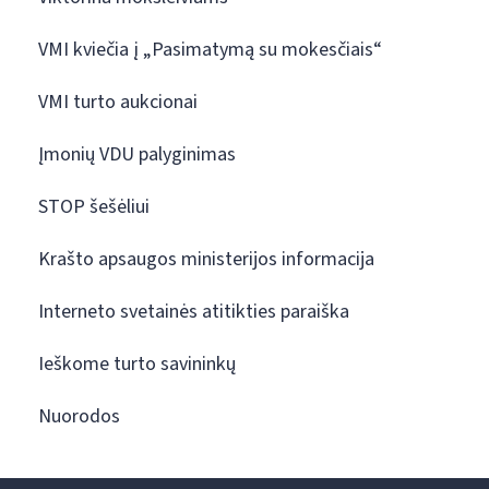
VMI kviečia į „Pasimatymą su mokesčiais“
VMI turto aukcionai
Įmonių VDU palyginimas
STOP šešėliui
Krašto apsaugos ministerijos informacija
Interneto svetainės atitikties paraiška
Ieškome turto savininkų
Nuorodos