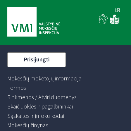
Prisijungti
Mokesčių mokėtojų informacija
Formos
Rinkmenos / Atviri duomenys
Skaičiuoklės ir pagalbininkai
Sąskaitos ir įmokų kodai
Mokesčių žinynas