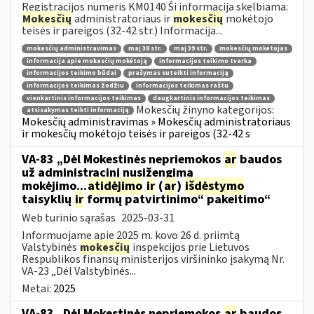
Registracijos numeris KM0140 Ši informacija skelbiama:
Mokesčių
administratoriaus ir
mokesčių
mokėtojo
teisės ir pareigos (32-42 str.) Informacija...
mokesčių administravimas
maį 38 str.
maį 39 str.
mokesčių mokėtojas
informacija apie mokesčių mokėtoją
informacijos teikimo tvarka
informacijos teikimo būdai
prašymas suteikti informaciją
informacijos teikimas žodžiu
informacijos teikimas raštu
vienkartinis informacijos teikimas
daugkartinis informacijos teikimas
Mokesčių žinyno kategorijos:
atsisakymas teikti informaciją
Mokesčių administravimas » Mokesčių administratoriaus
ir mokesčių mokėtojo teisės ir pareigos (32-42 s
VA-83 „Dėl Mokestinės nepriemokos
ar
baudos
už administracinį nusižengimą
mokėjimo...
atidėjimo
ir
(
ar
)
išdėstymo
taisyklių
ir
formų patvirtinimo“ pakeitimo“
Web turinio sąrašas
2025-03-31
Informuojame apie 2025 m. kovo 26 d. priimtą
Valstybinės
mokesčių
inspekcijos prie Lietuvos
Respublikos finansų ministerijos viršininko įsakymą Nr.
VA-23 „Dėl Valstybinės...
Metai:
2025
VA-83 „Dėl Mokestinės nepriemokos
ar
baudos