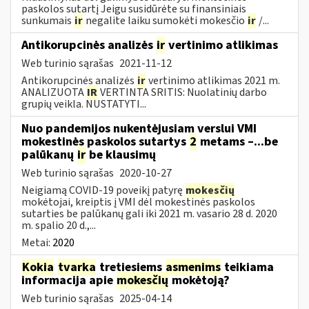
paskolos sutartį Jeigu susidūrėte su finansiniais
sunkumais
ir
negalite laiku sumokėti mokesčio
ir
/...
Antikorupcinės analizės
ir
vertinimo atlikimas
Web turinio sąrašas
2021-11-12
Antikorupcinės analizės
ir
vertinimo atlikimas 2021 m.
ANALIZUOTA
IR
VERTINTA SRITIS: Nuolatinių darbo
grupių veikla. NUSTATYTI...
Nuo pandemijos nukentėjusiam verslui VMI
mokestinės paskolos sutartys
2
metams –...be
palūkanų
ir
be klausimų
Web turinio sąrašas
2020-10-27
Neigiamą COVID-19 poveikį patyrę
mokesčių
mokėtojai, kreiptis į VMI dėl mokestinės paskolos
sutarties be palūkanų gali iki 2021 m. vasario 28 d. 2020
m. spalio 20 d.,...
Metai:
2020
Kokia
tvarka
tretiesiems
asmenims
teikiama
informacija apie
mokesčių
mokėtoją?
Web turinio sąrašas
2025-04-14