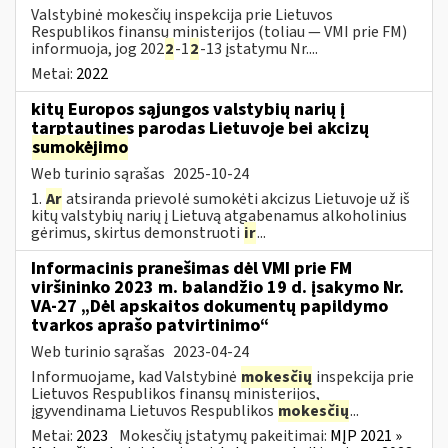
Valstybinė mokesčių inspekcija prie Lietuvos
Respublikos finansų ministerijos (toliau — VMI prie FM)
informuoja, jog 202
2
-1
2
-13 įstatymu Nr....
Metai:
2022
kitų Europos sąjungos valstybių narių į
tarptautines parodas Lietuvoje bei akcizų
sumokėjimo
Web turinio sąrašas
2025-10-24
1.
Ar
atsiranda prievolė sumokėti akcizus Lietuvoje už iš
kitų valstybių narių į Lietuvą atgabenamus alkoholinius
gėrimus, skirtus demonstruoti
ir
...
Informacinis pranešimas dėl VMI prie FM
viršininko 2023 m. balandžio 19 d. įsakymo Nr.
VA-27 „Dėl apskaitos dokumentų papildymo
tvarkos aprašo patvirtinimo“
Web turinio sąrašas
2023-04-24
Informuojame, kad Valstybinė
mokesčių
inspekcija prie
Lietuvos Respublikos finansų ministerijos,
įgyvendinama Lietuvos Respublikos
mokesčių
...
Metai:
2023
Mokesčių įstatymų pakeitimai:
MĮP 2021 »