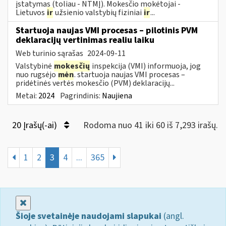
įstatymas (toliau - NTMĮ). Mokesčio mokėtojai -
Lietuvos
ir
užsienio valstybių fiziniai
ir
...
Startuoja naujas VMI procesas – pilotinis PVM
deklaracijų vertinimas realiu laiku
Web turinio sąrašas
2024-09-11
Valstybinė
mokesčių
inspekcija (VMI) informuoja, jog
nuo rugsėjo
mėn
. startuoja naujas VMI procesas –
pridėtinės vertės mokesčio (PVM) deklaracijų...
Metai:
2024
Pagrindinis:
Naujiena
20 Įrašų(-ai)
Rodoma nuo 41 iki 60 iš 7,293 irašų.
1
2
3
4
...
365
Uždaryti
Šioje svetainėje naudojami slapukai
(angl.