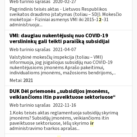
Web turinio sąrašas
2020-02-27
Pagrindinis teisės aktas - Lietuvos Respublikos
sveikatos draudimo įstatymas (toliau – SDĮ). Mokesčio
mokėtojai - Fiziniai asmenys VMI iki 2015-1
2
-31
administruoja:...
VMI: daugiau nukentėjusių nuo COVID-19
verslininkų gali teikti paraišką subsidijai
Web turinio sąrašas
2021-04-07
Valstybinė mokesčių inspekcija (toliau – VMI)
informuoja, jog įsigaliojus subsidijų nuo COVID-19
nukentėjusioms įmonėms Aprašo pakeitimui,
individualioms įmonėms, mažosioms bendrijoms,...
Metai:
2021
DUK Dėl priemonės „subsidijos įmonėms,
veikiančioms itin paveiktuose sektoriuose“
Web turinio sąrašas
2022-11-16
1.Koks teisės aktas reglamentuoja subsidijų skyrimą
įmonėms? Subsidijų įmonėms, veikiančioms itin
paveiktuose sektoriuose, lėšų skyrimo
ir
administravimo tvarkos aprašas...