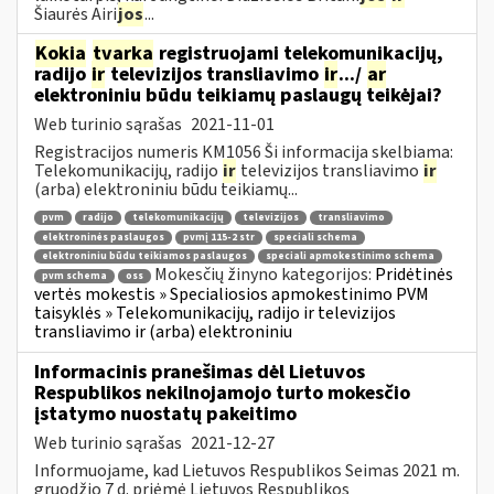
Šiaurės Airi
jos
...
Kokia
tvarka
registruojami telekomunikacijų,
radijo
ir
televizijos transliavimo
ir
.../
ar
elektroniniu būdu teikiamų paslaugų teikėjai?
Web turinio sąrašas
2021-11-01
Registracijos numeris KM1056 Ši informacija skelbiama:
Telekomunikacijų, radijo
ir
televizijos transliavimo
ir
(arba) elektroniniu būdu teikiamų...
pvm
radijo
telekomunikacijų
televizijos
transliavimo
elektroninės paslaugos
pvmį 115-2 str
speciali schema
elektroniniu būdu teikiamos paslaugos
speciali apmokestinimo schema
Mokesčių žinyno kategorijos:
Pridėtinės
pvm schema
oss
vertės mokestis » Specialiosios apmokestinimo PVM
taisyklės » Telekomunikacijų, radijo ir televizijos
transliavimo ir (arba) elektroniniu
Informacinis pranešimas dėl Lietuvos
Respublikos nekilnojamojo turto mokesčio
įstatymo nuostatų pakeitimo
Web turinio sąrašas
2021-12-27
Informuojame, kad Lietuvos Respublikos Seimas 2021 m.
gruodžio 7 d. priėmė Lietuvos Respublikos