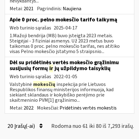
nevykdantys...
Metai:
2021
Pagrindinis:
Naujiena
Apie 0 proc. pelno mokesčio tarifo taikymą
Web turinio sąrašas
2025-04-17
1.Mažoji bendrija (MB) buvo įsteigta 2023 metais.
Steigėjai - 3 fiziniai asmenys. Už 2023 metus buvo
taikomas 0 proc. pelno mokesčio tarifas, nes atitiko
visas Pelno mokesčio įstatymo 5 straipsnio...
Dėl su pridėtinės vertės mokesčio grąžinimu
susijusių formų
ir
jų užpildymo taisyklių
Web turinio sąrašas
2022-01-05
Valstybinė
mokesčių
inspekcija prie Lietuvos
Respublikos finansų ministerijos informuoja, kad
siekiant sklandaus ir kokybiško perėjimo prie
skaitmeninio PVM[1] grąžinimo...
Metai:
2022
Mokesčiai:
Pridėtinės vertės mokestis
20 Įrašų(-ai)
Rodoma nuo 61 iki 80 iš 7,293 irašų.