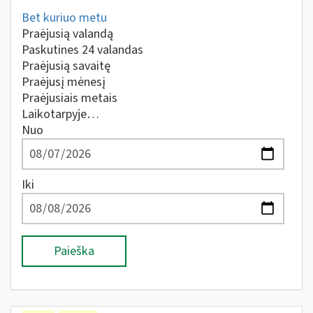
Bet kuriuo metu
Praėjusią valandą
Paskutines 24 valandas
Praėjusią savaitę
Praėjusį mėnesį
Praėjusiais metais
Laikotarpyje…
Nuo
Iki
Paieška