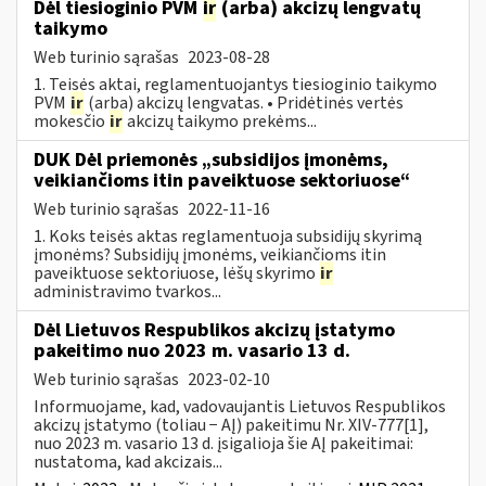
Dėl tiesioginio PVM
ir
(arba) akcizų lengvatų
taikymo
Web turinio sąrašas
2023-08-28
1. Teisės aktai, reglamentuojantys tiesioginio taikymo
PVM
ir
(arba) akcizų lengvatas. • Pridėtinės vertės
mokesčio
ir
akcizų taikymo prekėms...
DUK Dėl priemonės „subsidijos įmonėms,
veikiančioms itin paveiktuose sektoriuose“
Web turinio sąrašas
2022-11-16
1. Koks teisės aktas reglamentuoja subsidijų skyrimą
įmonėms? Subsidijų įmonėms, veikiančioms itin
paveiktuose sektoriuose, lėšų skyrimo
ir
administravimo tvarkos...
Dėl Lietuvos Respublikos akcizų įstatymo
pakeitimo nuo 2023 m. vasario 13 d.
Web turinio sąrašas
2023-02-10
Informuojame, kad, vadovaujantis Lietuvos Respublikos
akcizų įstatymo (toliau − AĮ) pakeitimu Nr. XIV-777[1],
nuo 2023 m. vasario 13 d. įsigalioja šie AĮ pakeitimai:
nustatoma, kad akcizais...