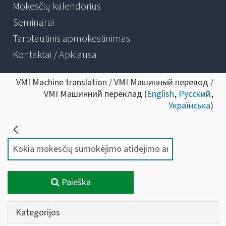
Mokesčių kalendorius
Seminarai
Tarptautinis apmokestinimas
Kontaktai / Apklausa
VMI Machine translation / VMI Машинный перевод /
VMI Машинний переклад (
English
,
Русский
,
Українська
)
Paieška
Kategorijos