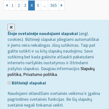
1
2
3
4
5
...
365
Uždaryti
Šioje svetainėje naudojami slapukai
(angl.
cookies). Būtinieji slapukai įdiegiami automatiškai
ir jiems nėra reikalingas Jūsų sutikimas. Taip pat
galite sutikti ir su kitų slapukų naudojimu. Savo
sutikimą bet kada galėsite atšaukti pakeisdami
interneto naršyklės nustatymus ir ištrindami
įrašytus slapukus. Daugiau informacijos
Slapukų
politika
;
Privatumo politika.
Būtinieji slapukai
Naudojami sklandžiam svetainės veikimui ir įgalina
pagrindines svetainės funkcijas. Be šių slapukų
svetainė negali tinkamai veikti.