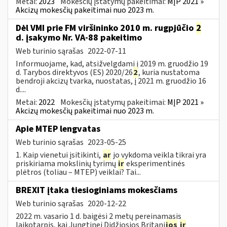
Metai:
2023
Mokesčių įstatymų pakeitimai:
MĮP 2021 »
Akcizų mokesčių pakeitimai nuo 2023 m.
Dėl VMI prie FM viršininko 2010 m. rugpjūčio
2
d. įsakymo Nr. VA-88 pakeitimo
Web turinio sąrašas
2022-07-11
Informuojame, kad, atsižvelgdami į 2019 m. gruodžio 19
d. Tarybos direktyvos (ES) 2020/26
2
, kuria nustatoma
bendroji akcizų tvarka, nuostatas, į 2021 m. gruodžio 16
d....
Metai:
2022
Mokesčių įstatymų pakeitimai:
MĮP 2021 »
Akcizų mokesčių pakeitimai nuo 2023 m.
Apie MTEP lengvatas
Web turinio sąrašas
2023-05-25
1. Kaip vienetui įsitikinti,
ar
jo vykdoma veikla tikrai yra
priskiriama mokslinių tyrimų
ir
eksperimentinės
plėtros (toliau – MTEP) veiklai? Tai...
BREXIT įtaka tiesioginiams mokesčiams
Web turinio sąrašas
2020-12-22
2022 m. vasario 1 d. baigėsi 2 metų pereinamasis
laikotarpis, kai Jungtinei Didžiosios Britani
jos
ir