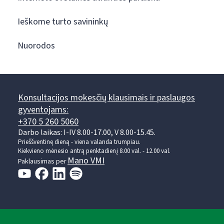
Ieškome turto savininkų
Nuorodos
Konsultacijos mokesčių klausimais ir paslaugos
gyventojams:
+370 5 260 5060
Darbo laikas: I-IV 8.00-17.00, V 8.00-15.45.
Prieššventinę dieną - viena valanda trumpiau.
Kiekvieno mėnesio antrą penktadienį 8.00 val. - 12.00 val.
Mano VMI
Paklausimas per