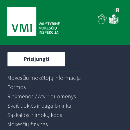
Prisijungti
Mokesčių mokėtojų informacija
Formos
Rinkmenos / Atviri duomenys
Skaičiuoklės ir pagalbininkai
Sąskaitos ir įmokų kodai
Mokesčių žinynas