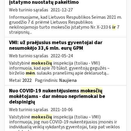
įstatymo nuostatų pakeitimo
Web turinio sąrašas
2021-12-27
Informuojame, kad Lietuvos Respublikos Seimas 2021 m.
gruodžio 7 d. priėmė Lietuvos Respublikos
nekilnojamojo turto mokesčio įstatymo Nr. X-233 6
ir
7
straipsnių...
VMI: už praėjusius metus gyventojai dar
nesumokėjo 33,6 mln. eurų GPM
Web turinio sąrašas
2022-05-24
Valstybinė
mokesčių
inspekcija (toliau - VMI)
informuoja, kad apie 70 tūkst. gyventojų gegužės –
birželio
mėn
. sulauks pranešimų apie deklaruotą...
Metai:
2022
Pagrindinis:
Naujiena
Nuo COVID-19 nukentėjusiems
mokesčių
mokėtojams - dar mėnuo nepriemokai be
delspinigių
Web turinio sąrašas
2021-10-06
Valstybinė
mokesčių
inspekcija (toliau – VMI)
informuoja, jog nuo COVID-19 nukentėjusios įmonės ir
individualią veiklą vykdantys gyventojai, taip pat veiklos