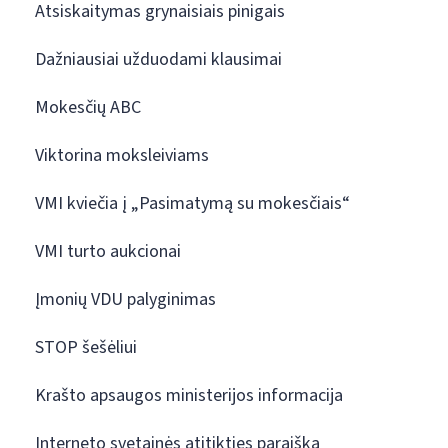
Atsiskaitymas grynaisiais pinigais
Dažniausiai užduodami klausimai
Mokesčių ABC
Viktorina moksleiviams
VMI kviečia į „Pasimatymą su mokesčiais“
VMI turto aukcionai
Įmonių VDU palyginimas
STOP šešėliui
Krašto apsaugos ministerijos informacija
Interneto svetainės atitikties paraiška