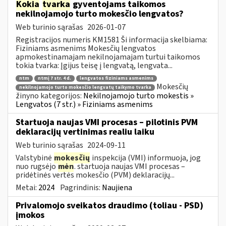
Kokia
tvarka
gyventojams taikomos
nekilnojamojo turto mokesčio lengvatos?
Web turinio sąrašas
2026-01-07
Registracijos numeris KM1581 Ši informacija skelbiama:
Fiziniams asmenims Mokesčių lengvatos
apmokestinamajam nekilnojamajam turtui taikomos
tokia tvarka: Įgijus teisę į lengvatą, lengvata...
ntm
ntmį 7 str. 4 d.
lengvatos fiziniams asmenims
Mokesčių
nekilnojamojo turto mokesčio lengvatų taikymo tvarka
žinyno kategorijos:
Nekilnojamojo turto mokestis »
Lengvatos (7 str.) » Fiziniams asmenims
Startuoja naujas VMI procesas – pilotinis PVM
deklaracijų vertinimas realiu laiku
Web turinio sąrašas
2024-09-11
Valstybinė
mokesčių
inspekcija (VMI) informuoja, jog
nuo rugsėjo
mėn
. startuoja naujas VMI procesas –
pridėtinės vertės mokesčio (PVM) deklaracijų...
Metai:
2024
Pagrindinis:
Naujiena
Privalomojo sveikatos draudimo (toliau - PSD)
įmokos