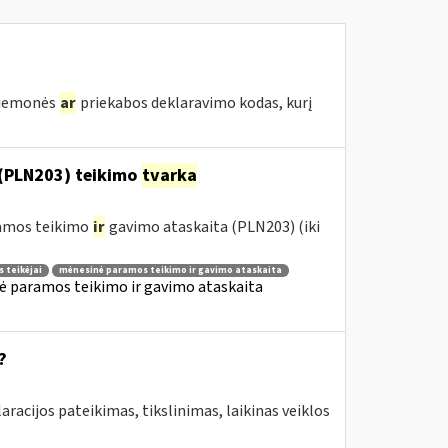
priemonės
ar
priekabos deklaravimo kodas, kurį
(PLN203) teikimo
tvarka
ramos teikimo
ir
gavimo ataskaita (PLN203) (iki
 teikėjai
mėnesinė paramos teikimo ir gavimo ataskaita
ė paramos teikimo ir gavimo ataskaita
?
aracijos pateikimas, tikslinimas, laikinas veiklos