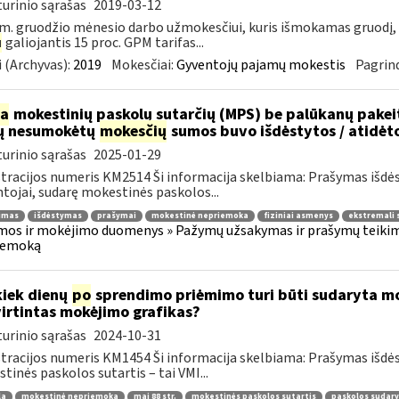
urinio sąrašas
2019-03-12
m. gruodžio mėnesio darbo užmokesčiui, kuris išmokamas gruodį,
u
galiojantis 15 proc. GPM tarifas...
 (Archyvas):
2019
Mokesčiai:
Gyventojų pajamų mokestis
Pagrind
ia
mokestinių paskolų sutarčių (MPS) be palūkanų pake
ų nesumokėtų
mokesčių
sumos buvo išdėstytos / atidėt
urinio sąrašas
2025-01-29
tracijos numeris KM2514 Ši informacija skelbiama: Prašymas išdė
tojai, sudarę mokestinės paskolos...
jimas
išdėstymas
prašymai
mokestinė nepriemoka
fiziniai asmenys
ekstremali 
os ir mokėjimo duomenys » Pažymų užsakymas ir prašymų teikima
iemoką
kiek dienų
po
sprendimo priėmimo turi būti sudaryta mok
irtintas mokėjimo grafikas?
urinio sąrašas
2024-10-31
tracijos numeris KM1454 Ši informacija skelbiama: Prašymas išdė
tinės paskolos sutartis – tai VMI...
la
mokestinė nepriemoka
maį 88 str.
mokestinės paskolos sutartis
paskolos sudar