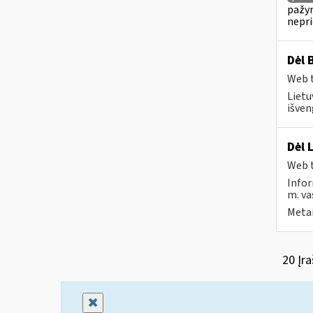
pažym
nepr
Dėl 
Web t
Lietu
išven
Dėl 
Web t
Infor
m. va
Metai
20 Įra
Uždaryti