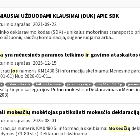
IAUSIAI UŽDUODAMI KLAUSIMAI (DUK) APIE SDK
urinio sąrašas
2021-09-22
inko deklaravimo kodas (SDK) - unikalus motorinės transporto 
o aštuonių raidžių kombinacija, sugeneruojama arba...
ia
yra mėnesinės paramos teikimo
ir
gavimo ataskaitos 
urinio sąrašas
2025-12-15
traci
jos
numeris KM1430 Ši informacija skelbiama: Mėnesinė pa
01-01) Nuo 2026-01-01...
ma
pelno mokestis
teikimo terminas
paramos gavėjai
pmį 50 str. 3 d. 2 p.
paramos
čių žinyno kategorijos:
Pelno mokestis » Deklaravimas » Mėnesin
203)
ali
mokesčių
mokėtojas patikslinti mokesčio deklaraciją
urinio sąrašas
2025-08-01
tracijos numeris KM0480 Ši informacija skelbiama:
Mokesčių
dekl
dymas (73-80 str.) Deklaracija tikslinama...