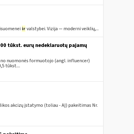
visuomenei
ir
valstybei. Vizija — moderni veiklių,...
200 tūkst. eurų nedeklaruotų pajamų
vieno nuomonės formuotojo (angl. influencer)
5 tūkst....
kos akcizų įstatymo (toliau - AĮ) pakeitimas Nr.