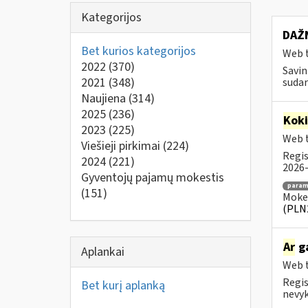
Kategorijos
DAŽN
Bet kurios kategorijos
Web t
2022
(370)
Savin
2021
(348)
sudar
Naujiena
(314)
2025
(236)
Kok
2023
(225)
Web t
Viešieji pirkimai
(224)
Regis
2024
(221)
2026-
Gyventojų pajamų mokestis
para
(151)
Mokes
(PLN
Ar
g
Aplankai
Web t
Regis
Bet kurį aplanką
nevyk