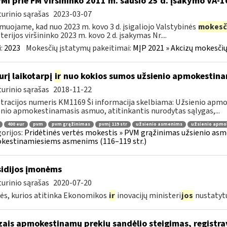
VMI prie FM viršininko 2011 m. sausio 25 d. įsakymo VA-
urinio sąrašas
2023-03-07
muojame, kad nuo 2023 m. kovo 3 d. įsigaliojo Valstybinės
mokesč
terijos viršininko 2023 m. kovo 2 d. įsakymas Nr....
:
2023
Mokesčių įstatymų pakeitimai:
MĮP 2021 » Akcizų mokesčių
urį laikotarpį
ir
nuo kokios sumos užsienio apmokestin
urinio sąrašas
2018-11-22
tracijos numeris KM1169 Ši informacija skelbiama: Užsienio ap
nio apmokestinamasis asmuo, atitinkantis nurodytas sąlygas,...
400 eur
pvm
pvm grąžinimas
pvmį 119 str
užsienio asmenims
užsienio apmo
orijos:
Pridėtinės vertės mokestis » PVM grąžinimas užsienio asmen
kestinamiesiems asmenims (116–119 str.)
idijos įmonėms
urinio sąrašas
2020-07-20
s, kurios atitinka Ekonomikos
ir
inovacijų ministeri
jos
nustatyt
zais apmokestinamų prekių sandėlio steigimas, registr