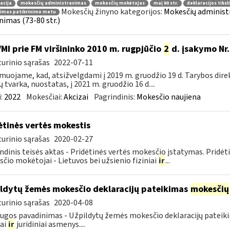
acija
mokesčių administravimas
mokesčių mokėtojas
maį 80 str.
deklaracijos tiks
Mokesčių žinyno kategorijos:
Mokesčių administr
nimas patikrinimo metu
inimas (73-80 str.)
VMI prie FM viršininko 2010 m. rugpjūčio
2
d. įsakymo Nr.
urinio sąrašas
2022-07-11
muojame, kad, atsižvelgdami į 2019 m. gruodžio 19 d. Tarybos dire
ų tvarka, nuostatas, į 2021 m. gruodžio 16 d....
:
2022
Mokesčiai:
Akcizai
Pagrindinis:
Mokesčio naujiena
ėtinės vertės mokestis
urinio sąrašas
2020-02-27
ndinis teisės aktas - Pridėtinės vertės mokesčio įstatymas. Pridė
čio mokėtojai - Lietuvos bei užsienio fiziniai
ir
...
ldytų žemės mokesčio deklaracijų pateikimas
mokesčių
urinio sąrašas
2020-04-08
ugos pavadinimas - Užpildytų žemės mokesčio deklaracijų patei
iai
ir
juridiniai asmenys....