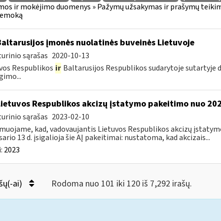
os ir mokėjimo duomenys » Pažymų užsakymas ir prašymų teikima
iemoką
Baltarusijos įmonės nuolatinės buveinės Lietuvoje
urinio sąrašas
2020-10-13
vos Respublikos
ir
Baltarusijos Respublikos sudarytoje sutartyje
gimo...
Lietuvos Respublikos akcizų įstatymo pakeitimo nuo 202
urinio sąrašas
2023-02-10
muojame, kad, vadovaujantis Lietuvos Respublikos akcizų įstatymo 
sario 13 d. įsigalioja šie AĮ pakeitimai: nustatoma, kad akcizais...
:
2023
šų(-ai)
Rodoma nuo 101 iki 120 iš 7,292 irašų.