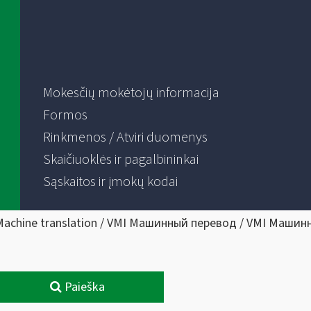
Mokesčių mokėtojų informacija
Formos
Rinkmenos / Atviri duomenys
Skaičiuoklės ir pagalbininkai
Sąskaitos ir įmokų kodai
Machine translation / VMI Машинный перевод / VMI Машин
Paieška