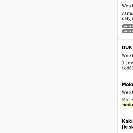
Web t
Asmuo
dalyj
akciza
akciza
DUK 
Web t
1. Įm
todėl
Moke
Web t
Mokes
moke
Koki
jie s