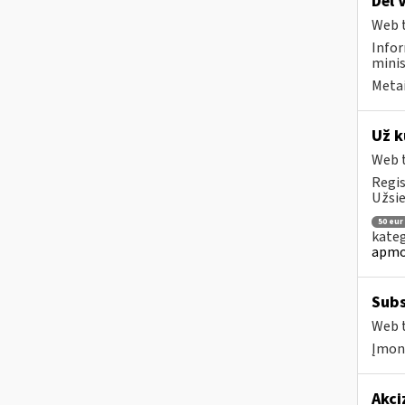
Dėl 
Web t
Infor
minis
Metai
Už k
Web t
Regis
Užsie
50 eur
kateg
apmo
Subs
Web t
Įmonė
Akci