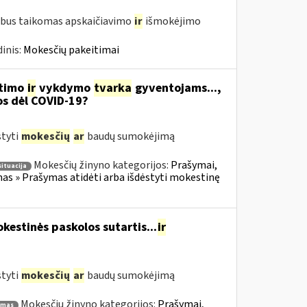
 bus taikomas apskaičiavimo
ir
išmokėjimo
inis:
Mokesčių pakeitimai
itimo
ir
vykdymo
tvarka
gyventojams...,
os dėl COVID-19?
styti
mokesčių
ar
baudų sumokėjimą
Mokesčių žinyno kategorijos:
Prašymai,
situacija
s » Prašymas atidėti arba išdėstyti mokestinę
estinės paskolos sutartis...
ir
styti
mokesčių
ar
baudų sumokėjimą
Mokesčių žinyno kategorijos:
Prašymai,
ymas