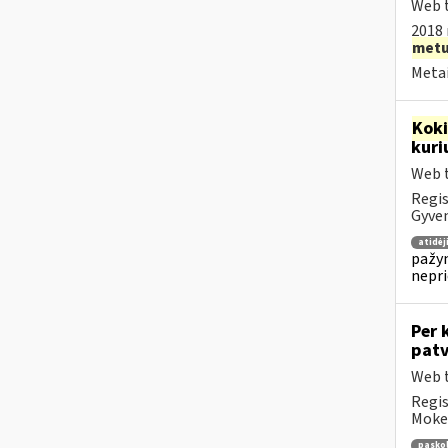
Web t
2018 
met
Metai
Kok
kuri
Web t
Regis
Gyven
atidė
pažym
nepr
Per 
patv
Web t
Regis
Mokes
pasko