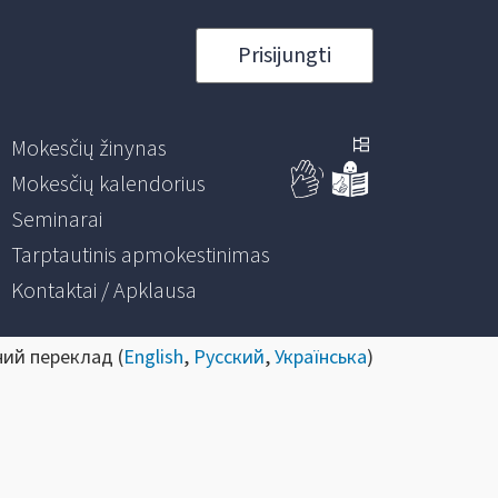
Prisijungti
Mokesčių žinynas
Mokesčių kalendorius
Seminarai
Tarptautinis apmokestinimas
Kontaktai / Apklausa
ний переклад (
English
,
Русский
,
Українська
)