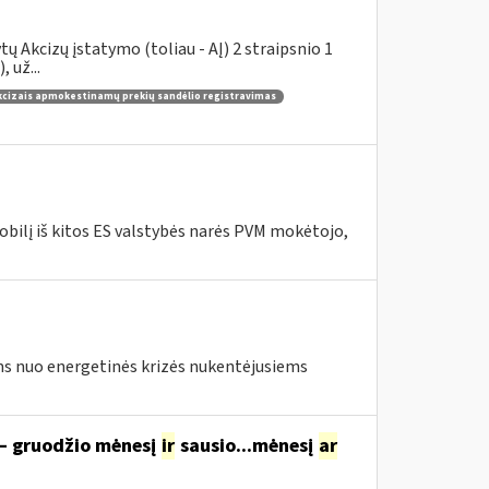
 Akcizų įstatymo (toliau - AĮ) 2 straipsnio 1
 už...
kcizais apmokestinamų prekių sandėlio registravimas
bilį iš kitos ES valstybės narės PVM mokėtojo,
s nuo energetinės krizės nukentėjusiems
 – gruodžio mėnesį
ir
sausio...mėnesį
ar