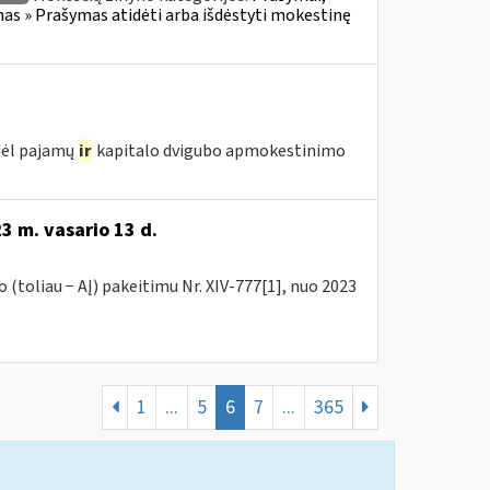
s » Prašymas atidėti arba išdėstyti mokestinę
 dėl pajamų
ir
kapitalo dvigubo apmokestinimo
3 m. vasario 13 d.
(toliau − AĮ) pakeitimu Nr. XIV-777[1], nuo 2023
1
...
5
6
7
...
365