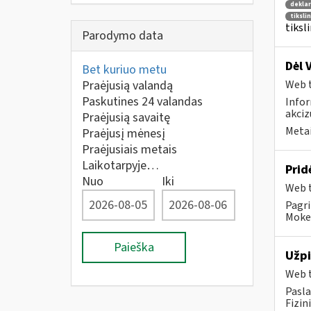
deklar
tiksli
tiksl
Parodymo data
Dėl 
Bet kuriuo metu
Praėjusią valandą
Web t
Paskutines 24 valandas
Infor
akciz
Praėjusią savaitę
Metai
Praėjusį mėnesį
Praėjusiais metais
Laikotarpyje…
Prid
Nuo
Iki
Web t
Pagri
Mokes
Paieška
Užpi
Web t
Pasla
Fizin