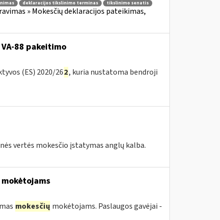
linimas
deklaracijos tikslinimo terminas
tikslinimo senatis
avimas » Mokesčių deklaracijos pateikimas,
 VA-88 pakeitimo
ktyvos (ES) 2020/26
2
, kuria nustatoma bendroji
tinės vertės mokesčio įstatymas anglų kalba.
mokėtojams
kimas
mokesčių
mokėtojams. Paslaugos gavėjai -