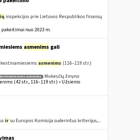
16 pakeitimo
ių
inspekcijos prie Lietuvos Respublikos finansų
 pakeitimai nuo 2023 m.
amiesiems
asmenims
gali
mokestinamiesiems
asmenims
(116–119 str.)
Mokesčių žinyno
kestinamiesiems asmenims
ims (42 str., 116–119 str.) » Užsienio
us
ir
su Europos Komisija suderintus kriterijus,...
avimas