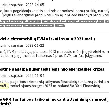
urinio sąrašas
2023-04-05
, kuris pageidauja verstis akcizais apmokestinamų prekių, nurodytų
e (jeigu tai energiniai produktai – tik AĮ 2 priede nurodyti produktai),
is apmokestinamų prekių sandėlis
akcizais apmokestinamų prekių sandėlio steigimas
a
is apmokestinamų prekių sandėlio savininkas
fr0644
dėl elektromobilių PVM atskaitos nuo 2023 metų
urinio sąrašas
2022-11-22
onė, PVM mokėtoja, planuoja 2023 m. sausio mėn. įsigyti elektromo
 tokiam įsigijimui bus taikomas 0 proc. PVM tarifas. Įsigyjamo...
stinė pagalba nukentėjusiems nuo energetinės krizės
urinio sąrašas
2022-11-04
tinių pagalbos priemonių taikymas finansinių sunkumų turintiem
sčių
mokėtojams baigėsi 2023 m. balandžio 30 d. Finansinių...
e GPM tarifai bus taikomi mokant atlyginimą už gruodį
kirsis?