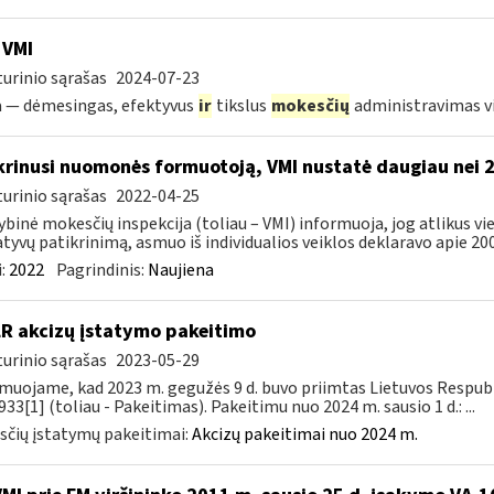
 VMI
urinio sąrašas
2024-07-23
a — dėmesingas, efektyvus
ir
tikslus
mokesčių
administravimas 
krinusi nuomonės formuotoją, VMI nustatė daugiau nei 
urinio sąrašas
2022-04-25
ybinė mokesčių inspekcija (toliau – VMI) informuoja, jog atlikus 
tyvų patikrinimą, asmuo iš individualios veiklos deklaravo apie 200,
:
2022
Pagrindinis:
Naujiena
LR akcizų įstatymo pakeitimo
urinio sąrašas
2023-05-29
muojame, kad 2023 m. gegužės 9 d. buvo priimtas Lietuvos Respubli
933[1] (toliau - Pakeitimas). Pakeitimu nuo 2024 m. sausio 1 d.: ...
čių įstatymų pakeitimai:
Akcizų pakeitimai nuo 2024 m.