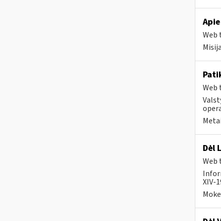
Apie
Web t
Misij
Pati
Web t
Valst
opera
Metai
Dėl 
Web t
Infor
XIV-1
Mokes