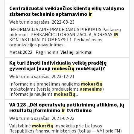
Centralizuotai veikiančios klientų eilių valdymo
sistemos techninio aptarnavimo
ir
Web turinio sąrašas
2022-08-23
INFORMACIJA APIE PRADEDAMUS PIRKIMUS Paslaugų
pirkimai I. PERKANČIOJI ORGANIZACIJA, ADRESAS
IR
KONTAKTINIAI DUOMENYS: I.1. Perkančiosios
organizacijos pavadinimas...
Metai:
2022
Pagrindinis:
Viešieji pirkimai
Ką turi žinoti individualią veiklą pradėję
gyventojai (nauji
mokesčių
mokėtojai)?
Web turinio sąrašas
2023-12-21
Informacinis pranešimas naujiems
mokesčių
mokėtojams (verslą pradėjusiems
asmenims
)
Informacija naujiems
mokesčių
...
VA-128 „Dėl operatyvių patikrinimų atlikimo, jų
rezultatų įforminimo
ir
tvirtinimo
Web turinio sąrašas
2021-02-23
Valstybinė
mokesčių
inspekcija prie Lietuvos
Respublikos finansų ministerijos (toliau ― VMI prie FM)