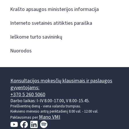
Krašto apsaugos ministerijos informacija
Interneto svetainės atitikties paraiška
Ieškome turto savininkų
Nuorodos
Konsultacijos mokesčių klausimais ir paslaugos
gyventojams:
+370 5 260 5060
Darbo laikas: I-IV 8.00-17.00, V 8.00-15.45.
Prieššventinę dieną - viena valanda trumpiau.
Kiekvieno mėnesio antrą penktadienį 8.00 val. - 12.00 val.
Mano VMI
Paklausimas per