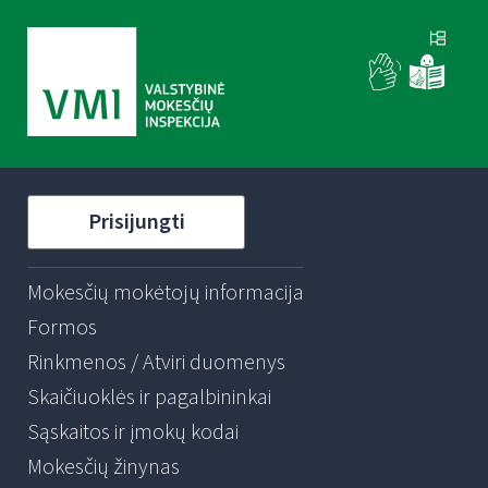
Prisijungti
Mokesčių mokėtojų informacija
Formos
Rinkmenos / Atviri duomenys
Skaičiuoklės ir pagalbininkai
Sąskaitos ir įmokų kodai
Mokesčių žinynas