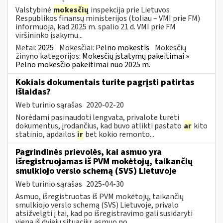
Valstybinė
mokesčių
inspekcija prie Lietuvos
Respublikos finansų ministerijos (toliau – VMI prie FM)
informuoja, kad 2025 m. spalio 21 d. VMI prie FM
viršininko įsakymu...
Metai:
2025
Mokesčiai:
Pelno mokestis
Mokesčių
žinyno kategorijos:
Mokesčių įstatymų pakeitimai »
Pelno mokesčio pakeitimai nuo 2025 m.
Kokiais dokumentais turite pagrįsti patirtas
išlaidas?
Web turinio sąrašas
2020-02-20
Norėdami pasinaudoti lengvata, privalote turėti
dokumentus, įrodančius, kad buvo atlikti pastato
ar
kito
statinio, apdailos
ir
bet kokio remonto...
Pagrindinės prievolės, kai asmuo yra
išregistruojamas iš PVM mokėtojų, taikančių
smulkiojo verslo schemą (SVS) Lietuvoje
Web turinio sąrašas
2025-04-30
Asmuo, išregistruotas iš PVM mokėtojų, taikančių
smulkiojo verslo schemą (SVS) Lietuvoje, privalo
atsižvelgti į tai, kad po išregistravimo gali susidaryti
viena iš dviejų situacijų: asmuo po...