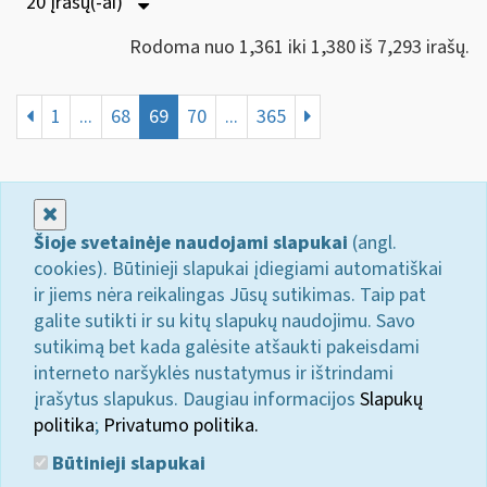
20 Įrašų(-ai)
Rodoma nuo 1,361 iki 1,380 iš 7,293 irašų.
1
...
68
69
70
...
365
Uždaryti
Šioje svetainėje naudojami slapukai
(angl.
cookies). Būtinieji slapukai įdiegiami automatiškai
ir jiems nėra reikalingas Jūsų sutikimas. Taip pat
galite sutikti ir su kitų slapukų naudojimu. Savo
sutikimą bet kada galėsite atšaukti pakeisdami
interneto naršyklės nustatymus ir ištrindami
įrašytus slapukus. Daugiau informacijos
Slapukų
politika
;
Privatumo politika.
Būtinieji slapukai