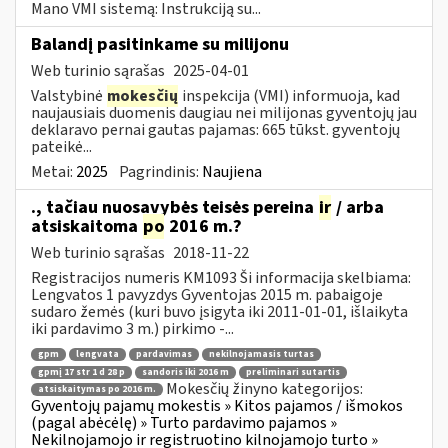
Mano VMI sistemą: Instrukciją su...
Balandį pasitinkame su milijonu
Web turinio sąrašas
2025-04-01
Valstybinė
mokesčių
inspekcija (VMI) informuoja, kad
naujausiais duomenis daugiau nei milijonas gyventojų jau
deklaravo pernai gautas pajamas: 665 tūkst. gyventojų
pateikė...
Metai:
2025
Pagrindinis:
Naujiena
., tačiau nuosavybės teisės pereina
ir
/ arba
atsiskaitoma
po
2016 m.?
Web turinio sąrašas
2018-11-22
Registracijos numeris KM1093 Ši informacija skelbiama:
Lengvatos 1 pavyzdys Gyventojas 2015 m. pabaigoje
sudaro žemės (kuri buvo įsigyta iki 2011-01-01, išlaikyta
iki pardavimo 3 m.) pirkimo -...
gpm
lengvata
pardavimas
nekilnojamasis turtas
gpmį 17 str 1 d 28 p
sandoris iki 2016 m
preliminari sutartis
Mokesčių žinyno kategorijos:
atsiskaitymas po 2016 m.
Gyventojų pajamų mokestis » Kitos pajamos / išmokos
(pagal abėcėlę) » Turto pardavimo pajamos »
Nekilnojamojo ir registruotino kilnojamojo turto »