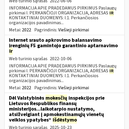
Web turinio sąrašas
2022-06-06
INFORMACIJA APIE PRADEDAMUS PIRKIMUS Paslaugų
pirkimai I. PERKANČIOJI ORGANIZACIJA, ADRESAS
IR
KONTAKTINIAI DUOMENYS: I.1. Perkančiosios
organizacijos pavadinimas...
Metai:
2022
Pagrindinis:
Viešieji pirkimai
Internet srauto apkrovimo balansavimo
įrenginių F5 gamintojo garantinio aptarnavimo
ir
Web turinio sąrašas
2022-10-06
INFORMACIJA APIE PRADEDAMUS PIRKIMUS Paslaugų
pirkimai I. PERKANČIOJI ORGANIZACIJA, ADRESAS
IR
KONTAKTINIAI DUOMENYS: I.1. Perkančiosios
organizacijos pavadinimas...
Metai:
2022
Pagrindinis:
Viešieji pirkimai
Dėl Valstybinės
mokesčių
inspekcijos prie
Lietuvos Respublikos finansų
ministerijos...laikotarpio nustatymo,
atsižvelgiant į apmokestinamųjų vienetų
veiklos ypatybes“
išdėstymo
Web turinio sąrašas
2025-10-23