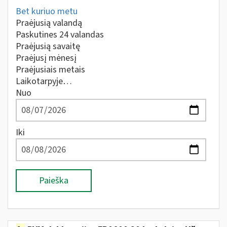
Bet kuriuo metu
Praėjusią valandą
Paskutines 24 valandas
Praėjusią savaitę
Praėjusį mėnesį
Praėjusiais metais
Laikotarpyje…
Nuo
Iki
Paieška