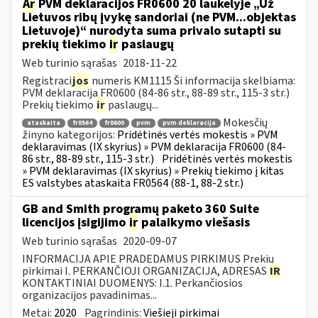
Ar
PVM deklaracijos FR0600 20 laukelyje „Už
Lietuvos ribų įvykę sandoriai (ne PVM...objektas
Lietuvoje)“ nurodyta suma privalo sutapti su
prekių tiekimo
ir
paslaugų
Web turinio sąrašas
2018-11-22
Registraci
jos
numeris KM1115 Ši informacija skelbiama:
PVM deklaracija FR0600 (84-86 str., 88-89 str., 115-3 str.)
Prekių tiekimo
ir
paslaugų...
Mokesčių
ataskaita
fr0564
fr0600
pvm
pvm deklaracija
žinyno kategorijos:
Pridėtinės vertės mokestis » PVM
deklaravimas (IX skyrius) » PVM deklaracija FR0600 (84-
86 str., 88-89 str., 115-3 str.)
Pridėtinės vertės mokestis
» PVM deklaravimas (IX skyrius) » Prekių tiekimo į kitas
ES valstybes ataskaita FR0564 (88-1, 88-2 str.)
GB and Smith programų paketo 360 Suite
licencijos įsigijimo
ir
palaikymo viešasis
Web turinio sąrašas
2020-09-07
INFORMACIJA APIE PRADEDAMUS PIRKIMUS Prekių
pirkimai I. PERKANČIOJI ORGANIZACIJA, ADRESAS
IR
KONTAKTINIAI DUOMENYS: I.1. Perkančiosios
organizacijos pavadinimas...
Metai:
2020
Pagrindinis:
Viešieji pirkimai