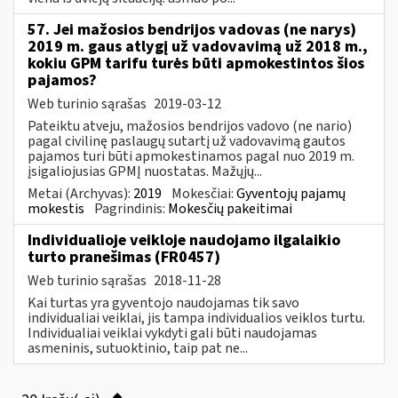
57. Jei mažosios bendrijos vadovas (ne narys)
2019 m. gaus atlygį už vadovavimą už 2018 m.,
kokiu GPM tarifu turės būti apmokestintos šios
pajamos?
Web turinio sąrašas
2019-03-12
Pateiktu atveju, mažosios bendrijos vadovo (ne nario)
pagal civilinę paslaugų sutartį už vadovavimą gautos
pajamos turi būti apmokestinamos pagal nuo 2019 m.
įsigaliojusias GPMĮ nuostatas. Mažųjų...
Metai (Archyvas):
2019
Mokesčiai:
Gyventojų pajamų
mokestis
Pagrindinis:
Mokesčių pakeitimai
Individualioje veikloje naudojamo ilgalaikio
turto pranešimas (FR0457)
Web turinio sąrašas
2018-11-28
Kai turtas yra gyventojo naudojamas tik savo
individualiai veiklai, jis tampa individualios veiklos turtu.
Individualiai veiklai vykdyti gali būti naudojamas
asmeninis, sutuoktinio, taip pat ne...