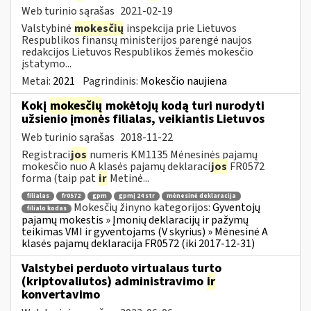
Web turinio sąrašas
2021-02-19
Valstybinė
mokesčių
inspekcija prie Lietuvos
Respublikos finansų ministerijos parengė naujos
redakcijos Lietuvos Respublikos žemės mokesčio
įstatymo...
Metai:
2021
Pagrindinis:
Mokesčio naujiena
Kokį
mokesčių
mokėtojų kodą turi nurodyti
užsienio įmonės filialas, veikiantis Lietuvos
Web turinio sąrašas
2018-11-22
Registraci
jos
numeris KM1135 Mėnesinės pajamų
mokesčio nuo A klasės pajamų deklaraci
jos
FR0572
forma (taip pat
ir
Metinė...
filialas
fr0572
gpm
gpmį 24 str
mėnesinė deklaracija
Mokesčių žinyno kategorijos:
Gyventojų
filialo kodas
pajamų mokestis » Įmonių deklaracijų ir pažymų
teikimas VMI ir gyventojams (V skyrius) » Mėnesinė A
klasės pajamų deklaracija FR0572 (iki 2017-12-31)
Valstybei perduoto virtualaus turto
(kriptovaliutos) administravimo
ir
konvertavimo