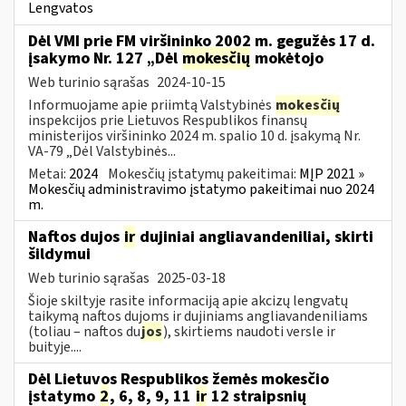
Lengvatos
Dėl VMI prie FM viršininko 2002 m. gegužės 17 d.
įsakymo Nr. 127 „Dėl
mokesčių
mokėtojo
Web turinio sąrašas
2024-10-15
Informuojame apie priimtą Valstybinės
mokesčių
inspekcijos prie Lietuvos Respublikos finansų
ministerijos viršininko 2024 m. spalio 10 d. įsakymą Nr.
VA-79 „Dėl Valstybinės...
Metai:
2024
Mokesčių įstatymų pakeitimai:
MĮP 2021 »
Mokesčių administravimo įstatymo pakeitimai nuo 2024
m.
Naftos dujos
ir
dujiniai angliavandeniliai, skirti
šildymui
Web turinio sąrašas
2025-03-18
Šioje skiltyje rasite informaciją apie akcizų lengvatų
taikymą naftos dujoms ir dujiniams angliavandeniliams
(toliau – naftos du
jos
), skirtiems naudoti versle ir
buityje....
Dėl Lietuvos Respublikos žemės mokesčio
įstatymo
2
, 6, 8, 9, 11
ir
12 straipsnių