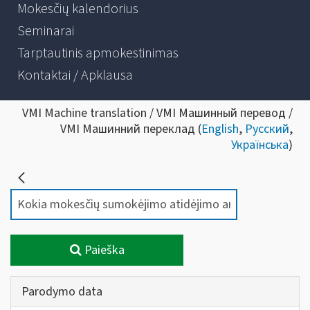
Mokesčių kalendorius
Seminarai
Tarptautinis apmokestinimas
Kontaktai / Apklausa
VMI Machine translation / VMI Машинный перевод /
VMI Машинний переклад (
English
,
Русский
,
Українська
)
Paieška
Parodymo data