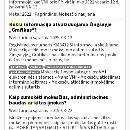
informuoja, kad VMI prie FM viršininko 2021 vasario 12 d.
įsakymu VA-13...
Metai:
2021
Pagrindinis:
Mokesčio naujiena
Kokia
informacija atvaizduojama žingsnyje
„Grafikas“?
Web turinio sąrašas
2025-03-12
Registracijos numeris KM3412 Ši informacija skelbiama:
Mokesčių atidėjimo ir mokėjimo dalimis sutartis
Žingsnyje „ Grafikas“ pateikiamos preliminarios įmokų
datos ir mėnesinės įmokos, be...
palūkanos
grafikas
mokestinės paskolos palūkanos
Mokesčių žinyno kategorijos:
VMI
paskolos palūkanos
elektroninės sistemos » Mano VMI » Mokesčių atidėjimas
ir termino keitimas » Mokesčių atidėjimo ir mokėjimo
dalimis sutartis
Kaip sumokėti mokesčius, administracines
baudas
ar
kitas įmokas?
Web turinio sąrašas
2019-03-22
Biudžeto pajamų surenkamąsias sąskaitas bei kitus
mokėjimų duomenis, taip pat įmokų kodus galite rasti
čia. MOKĖJIMĄ VMI GALITE ATLIKTI ŠIAIS BŪDAIS: • per