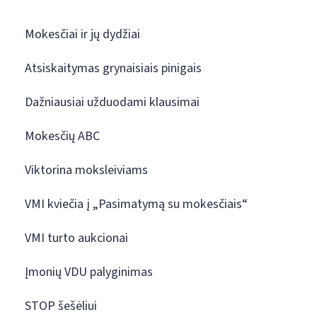
Mokesčiai ir jų dydžiai
Atsiskaitymas grynaisiais pinigais
Dažniausiai užduodami klausimai
Mokesčių ABC
Viktorina moksleiviams
VMI kviečia į „Pasimatymą su mokesčiais“
VMI turto aukcionai
Įmonių VDU palyginimas
STOP šešėliui