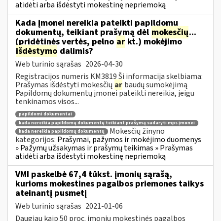
atidėti arba išdėstyti mokestinę nepriemoką
Kada įmonei nereikia pateikti papildomų
dokumentų, teikiant prašymą dėl
mokesčių
...
(pridėtinės vertės, pelno
ar
kt.) mokėjimo
išdėstymo
dalimis?
Web turinio sąrašas
2026-04-30
Registracijos numeris KM3819 Ši informacija skelbiama:
Prašymas išdėstyti mokesčių
ar
baudų sumokėjimą
Papildomų dokumentų įmonei pateikti nereikia, jeigu
tenkinamos visos...
papildomi dokumentai
kada nereikia papildomų dokumentų teikiant prašymą sudaryti mps įmonei
Mokesčių žinyno
kada nereikia papildomų dokumentų
kategorijos:
Prašymai, pažymos ir mokėjimo duomenys
» Pažymų užsakymas ir prašymų teikimas » Prašymas
atidėti arba išdėstyti mokestinę nepriemoką
VMI paskelbė 67,4 tūkst. įmonių sąrašą,
kurioms mokestines pagalbos priemones taikys
ateinantį pusmetį
Web turinio sąrašas
2021-01-06
Daugiau kaip 50 proc. įmonių mokestinės pagalbos