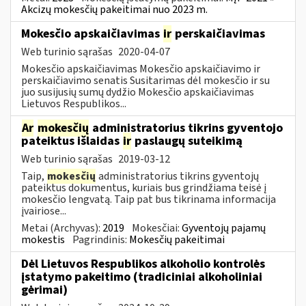
Akcizų mokesčių pakeitimai nuo 2023 m.
Mokesčio apskaičiavimas
ir
perskaičiavimas
Web turinio sąrašas
2020-04-07
Mokesčio apskaičiavimas Mokesčio apskaičiavimo ir
perskaičiavimo senatis Susitarimas dėl mokesčio ir su
juo susijusių sumų dydžio Mokesčio apskaičiavimas
Lietuvos Respublikos...
Ar
mokesčių
administratorius tikrins gyventojo
pateiktus išlaidas
ir
paslaugų suteikimą
Web turinio sąrašas
2019-03-12
Taip,
mokesčių
administratorius tikrins gyventojų
pateiktus dokumentus, kuriais bus grindžiama teisė į
mokesčio lengvatą. Taip pat bus tikrinama informacija
įvairiose...
Metai (Archyvas):
2019
Mokesčiai:
Gyventojų pajamų
mokestis
Pagrindinis:
Mokesčių pakeitimai
Dėl Lietuvos Respublikos alkoholio kontrolės
įstatymo pakeitimo (tradiciniai alkoholiniai
gėrimai)