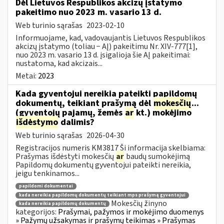
Dėl Lietuvos Respublikos akcizų įstatymo
pakeitimo nuo 2023 m. vasario 13 d.
Web turinio sąrašas
2023-02-10
Informuojame, kad, vadovaujantis Lietuvos Respublikos
akcizų įstatymo (toliau − AĮ) pakeitimu Nr. XIV-777[1],
nuo 2023 m. vasario 13 d. įsigalioja šie AĮ pakeitimai:
nustatoma, kad akcizais...
Metai:
2023
Kada gyventojui nereikia pateikti papildomų
dokumentų, teikiant prašymą dėl
mokesčių
...
(gyventojų pajamų, žemės
ar
kt.) mokėjimo
išdėstymo
dalimis?
Web turinio sąrašas
2026-04-30
Registracijos numeris KM3817 Ši informacija skelbiama:
Prašymas išdėstyti mokesčių
ar
baudų sumokėjimą
Papildomų dokumentų gyventojui pateikti nereikia,
jeigu tenkinamos...
papildomi dokumentai
kada nereikia papildomų dokumentų teikiant mps prašymą gyventojui
Mokesčių žinyno
kada nereikia papildomų dokumentų
kategorijos:
Prašymai, pažymos ir mokėjimo duomenys
» Pažymų užsakymas ir prašymų teikimas » Prašymas