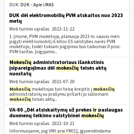
DUK:
DUK - Apie i.MAS
DUK dėl elektromobilių PVM atskaitos nuo 2023
metų
Web turinio sąrašas
2022-11-22
1. Įmonė, PVM mokėtoja, planuoja 2023 m. sausio mėn.
įsigyti elektromobilį iš kitos ES valstybės narės PVM
mokėtojo, todėl tokiam įsigijimui bus taikomas 0 proc.
PVM tarifas. Įsigyjamo...
Mokesčių
administratoriaus išankstinis
įsipareigojimas dėl
mokesčių
teisės aktų
nuostatų
Web turinio sąrašas
2021-07-20
Mokesčių
mokėtojas turi teisę kreiptis į
mokesčių
administratorių su prašymu pritarti jo siūlomam
mokesčių
teisės aktų...
VA-80 „Dėl atsiskaitymų už prekes
ir
paslaugas
duomenų teikimo valstybinei
mokesčių
Web turinio sąrašas
2022-10-21
Informuojame, jog VMI prie FM[1], įgyvendindama