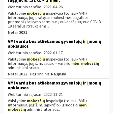
rugpjūčio...31 d. +
2
mėn
.
Web turinio sąrašas
2021-04-26
Valstybinė
mokesčių
inspekcija (toliau – VMI)
informuoja, jog pratęsus mokestinės pagalbos
priemonių taikymo terminus į nukentėjusių nuo COVID-
19 sąrašus įtrauktiems...
Metai:
2021
VMI vardu bus atliekamos gyventojų
ir
įmonių
apklausos
Web turinio sąrašas
2022-01-17
Valstybinė
mokesčių
inspekcija (toliau – VMI)
informuoja, jog š. m. sausio – vasario
mėn
.
mokesčių
administratoriaus...
Metai:
2022
Pagrindinis:
Naujiena
VMI vardu bus atliekamos gyventojų
ir
įmonių
apklausos
Web turinio sąrašas
2022-11-21
Valstybinė
mokesčių
inspekcija (toliau – VMI)
informuoja, jog š. m. lapkričio – gruodžio
mėn
.
mokesčių
administratoriaus...