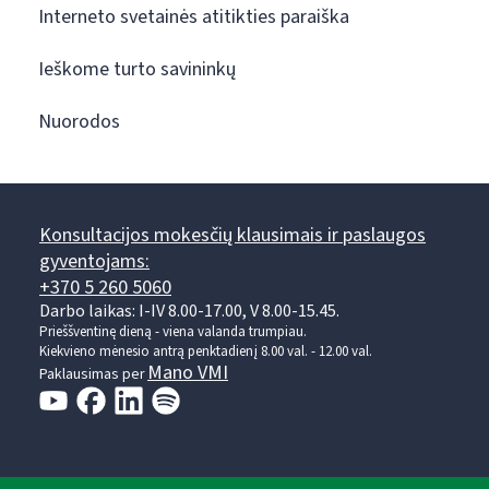
Interneto svetainės atitikties paraiška
Ieškome turto savininkų
Nuorodos
Konsultacijos mokesčių klausimais ir paslaugos
gyventojams:
+370 5 260 5060
Darbo laikas: I-IV 8.00-17.00, V 8.00-15.45.
Prieššventinę dieną - viena valanda trumpiau.
Kiekvieno mėnesio antrą penktadienį 8.00 val. - 12.00 val.
Mano VMI
Paklausimas per