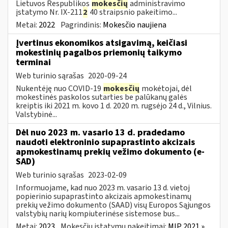
Lietuvos Respublikos
mokesčių
administravimo
įstatymo Nr. IX-211
2
40 straipsnio pakeitimo...
Metai:
2022
Pagrindinis:
Mokesčio naujiena
Įvertinus ekonomikos atsigavimą, keičiasi
mokestinių pagalbos priemonių taikymo
terminai
Web turinio sąrašas
2020-09-24
Nukentėję nuo COVID-19
mokesčių
mokėtojai, dėl
mokestinės paskolos sutarties be palūkanų galės
kreiptis iki 2021 m. kovo 1 d. 2020 m. rugsėjo 24 d., Vilnius.
Valstybinė...
Dėl nuo 2023 m. vasario 13 d. pradedamo
naudoti elektroninio supaprastinto akcizais
apmokestinamų prekių vežimo dokumento (e-
SAD)
Web turinio sąrašas
2023-02-09
Informuojame, kad nuo 2023 m. vasario 13 d. vietoj
popierinio supaprastinto akcizais apmokestinamų
prekių vežimo dokumento (SAAD) visų Europos Sąjungos
valstybių narių kompiuterinėse sistemose bus...
Metai:
2023
Mokesčių įstatymų pakeitimai:
MĮP 2021 »