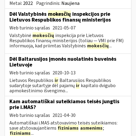
Metai:
2022
Pagrindinis:
Naujiena
Dėl Valstybinės
mokesčių
inspekcijos prie
Lietuvos Respublikos finansų ministerijos
Web turinio sąrašas
2021-05-07
Valstybinė
mokesčių
inspekcija prie Lietuvos
Respublikos finansų ministerijos (toliau — VMI prie FM)
informuoja, kad priimtas Valstybinės
mokesčių
...
Dėl Baltarusijos įmonės nuolatinės buveinės
Lietuvoje
Web turinio sąrašas
2020-10-13
Lietuvos Respublikos
ir
Baltarusijos Respublikos
sudarytoje sutartyje dėl pajamų
ir
kapitalo dvigubo
apmokestinimo išvengimo...
Kam automatiškai suteikiamos teisės jungtis
prie i.MAS?
Web turinio sąrašas
2021-04-30
Automatiškai i.MAS atstovavimo teisės suteikiamos:
save atstovaujantiems
fiziniams
asmenims
;
fiziniams
...