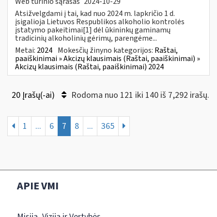
Web turinio sąrašas
2024-10-29
Atsižvelgdami į tai, kad nuo 2024 m. lapkričio 1 d.
įsigalioja Lietuvos Respublikos alkoholio kontrolės
įstatymo pakeitimai[1] dėl ūkininkų gaminamų
tradicinių alkoholinių gėrimų, parengėme...
Metai:
2024
Mokesčių žinyno kategorijos:
Raštai,
paaiškinimai » Akcizų klausimais (Raštai, paaiškinimai) »
Akcizų klausimais (Raštai, paaiškinimai) 2024
20 Įrašų(-ai)
Rodoma nuo 121 iki 140 iš 7,292 irašų.
1
...
6
7
8
...
365
APIE VMI
Misija, Vizija ir Vertybės