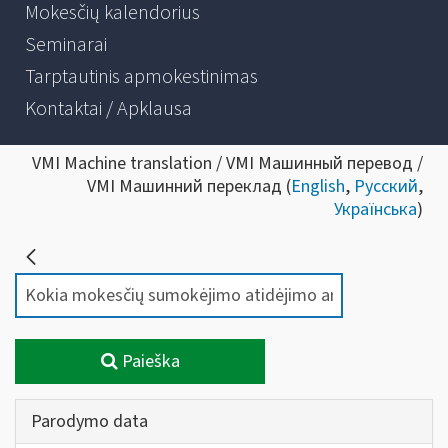
Mokesčių kalendorius
Seminarai
Tarptautinis apmokestinimas
Kontaktai / Apklausa
VMI Machine translation / VMI Машинный перевод /
VMI Машинний переклад (
English
,
Русский
,
Українська
)
Paieška
Parodymo data