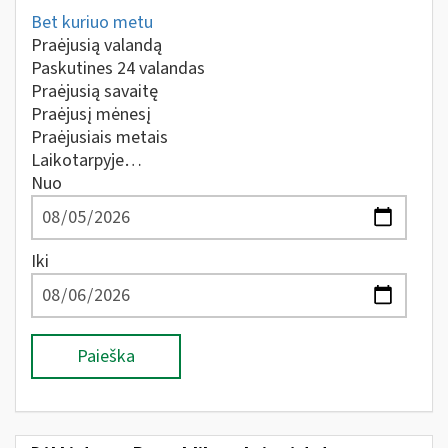
Bet kuriuo metu
Praėjusią valandą
Paskutines 24 valandas
Praėjusią savaitę
Praėjusį mėnesį
Praėjusiais metais
Laikotarpyje…
Nuo
Iki
Paieška