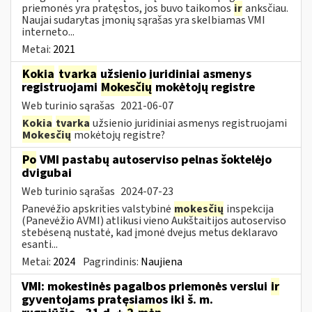
priemonės yra pratęstos, jos buvo taikomos
ir
anksčiau.
Naujai sudarytas įmonių sąrašas yra skelbiamas VMI
interneto...
Metai:
2021
Kokia
tvarka
užsienio juridiniai asmenys
registruojami
Mokesčių
mokėtojų registre
Web turinio sąrašas
2021-06-07
Kokia
tvarka
užsienio juridiniai asmenys registruojami
Mokesčių
mokėtojų registre?
Po
VMI pastabų autoserviso pelnas šoktelėjo
dvigubai
Web turinio sąrašas
2024-07-23
Panevėžio apskrities valstybinė
mokesčių
inspekcija
(Panevėžio AVMI) atlikusi vieno Aukštaitijos autoserviso
stebėseną nustatė, kad įmonė dvejus metus deklaravo
esanti...
Metai:
2024
Pagrindinis:
Naujiena
VMI: mokestinės pagalbos priemonės verslui
ir
gyventojams pratęsiamos iki š. m.