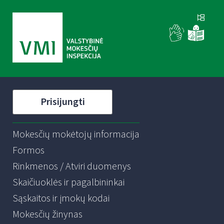
Prisijungti
Mokesčių mokėtojų informacija
Formos
Rinkmenos / Atviri duomenys
Skaičiuoklės ir pagalbininkai
Sąskaitos ir įmokų kodai
Mokesčių žinynas