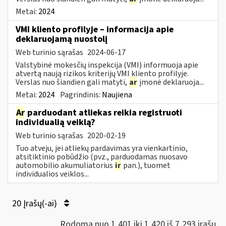
Metai:
2024
VMI kliento profilyje – informacija apie
deklaruojamą nuostolį
Web turinio sąrašas
2024-06-17
Valstybinė mokesčių inspekcija (VMI) informuoja apie
atvertą naują rizikos kriterijų VMI kliento profilyje.
Verslas nuo šiandien gali matyti,
ar
įmonė deklaruoja...
Metai:
2024
Pagrindinis:
Naujiena
Ar
parduodant atliekas reikia registruoti
individualią veiklą?
Web turinio sąrašas
2020-02-19
Tuo atveju, jei atliekų pardavimas yra vienkartinio,
atsitiktinio pobūdžio (pvz., parduodamas nuosavo
automobilio akumuliatorius
ir
pan.), tuomet
individualios veiklos...
20 Įrašų(-ai)
Rodoma nuo 1,401 iki 1,420 iš 7,293 irašų.