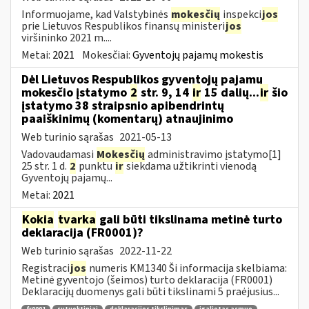
Informuojame, kad Valstybinės
mokesčių
inspekci
jos
prie Lietuvos Respublikos finansų ministeri
jos
viršininko 2021 m....
Metai:
2021
Mokesčiai:
Gyventojų pajamų mokestis
Dėl Lietuvos Respublikos gyventojų pajamų
mokesčio įstatymo
2
str. 9, 14
ir
15 dalių...
ir
šio
įstatymo 38 straipsnio apibendrintų
paaiškinimų (komentarų) atnaujinimo
Web turinio sąrašas
2021-05-13
Vadovaudamasi
Mokesčių
administravimo įstatymo[1]
25 str. 1 d.
2
punktu
ir
siekdama užtikrinti vienodą
Gyventojų pajamų...
Metai:
2021
Kokia
tvarka
gali būti tikslinama metinė turto
deklaracija (FR0001)?
Web turinio sąrašas
2022-11-22
Registraci
jos
numeris KM1340 Ši informacija skelbiama:
Metinė gyventojo (šeimos) turto deklaracija (FR0001)
Deklaracijų duomenys gali būti tikslinami 5 praėjusius...