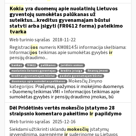
Kokia
yra duomenų apie nuolatinių Lietuvos
gyventojų sumokėtas palūkanas už
suteiktus...kreditus gyvenamajam būstui
statyti arba įsigyti (FR0612 forma) pateikimo
tvarka
Web turinio sąrašas
2018-11-22
Registraci
jos
numeris KM0814 Ši informacija skelbiama:
Informaci
jos
teikimas apie sumokėtas gyvybės
ir
pensijų draudimo...
bankas
fr0612
palūkanos
juridinis asmuo
nuolatinis lietuvos gyventojas
kredito įstaiga
finansų įmonė
kreditas gyvenamajam būstui
paskola gyvenamajam būstui
Mokesčių žinyno
duomenys apie sumokėtas palūkanas
kategorijos:
Prašymai, pažymos ir mokėjimo duomenys
» Duomenų teikimas VMI » Informacijos teikimas apie
sumokėtas gyvybės ir pensijų draudimo įmokas, bū
Dėl Pridėtinės vertės mokesčio įstatymo 28
straipsnio komentaro pakeitimo
ir
papildymo
Web turinio sąrašas
2025-12-16
Siekdami užtikrinti sklandų
mokesčių
įstatymų
įgyvendinimą, parengėme
ir
suderinome su Lietuvos