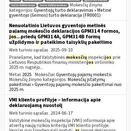
fr0001
sutuoktiniai
deklaracijos tikslinimas
įgaliotas asmuo
Mokesčių žinyno
turto deklaracija
turto deklaravimas
kategorijos:
Gyventojų turto deklaravimas » Metinė
gyventojo (šeimos) turto deklaracija (FR0001)
Nenuolatinio Lietuvos gyventojo metinės
pajamų mokesčio deklaracijos GPM314 formos,
jos
...priedų GPM314A, GPM314B formų
užpildymo
ir
pateikimo taisyklių pakeitimo
Web turinio sąrašas
2025-09-10
Pranešame, kad Valstybinės
mokesčių
inspekci
jos
prie
Lietuvos Respublikos finansų ministeri
jos
viršininko
2025 m. rugsėjo...
Metai:
2025
Mokesčiai:
Gyventojų pajamų mokestis
Mokesčių žinyno kategorijos:
Mokesčių įstatymų
pakeitimai » Gyventojų pajamų mokesčio pakeitimai nuo
2025 m.
VMI kliento profilyje – informacija apie
deklaruojamą nuostolį
Web turinio sąrašas
2024-06-17
Valstybinė mokesčių inspekcija (VMI) informuoja apie
atvertą naują rizikos kriterijų VMI kliento profilyje.
Verslas nuo šiandien gali matyti,
ar
įmonė deklaruoja...