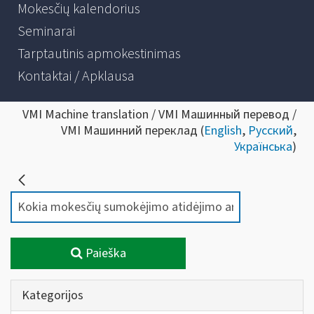
Mokesčių kalendorius
Seminarai
Tarptautinis apmokestinimas
Kontaktai / Apklausa
VMI Machine translation / VMI Машинный перевод /
VMI Машинний переклад (
English
,
Русский
,
Українська
)
Paieška
Kategorijos