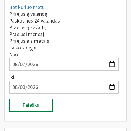
Bet kuriuo metu
Praėjusią valandą
Paskutines 24 valandas
Praėjusią savaitę
Praėjusį mėnesį
Praėjusiais metais
Laikotarpyje…
Nuo
Iki
Paieška