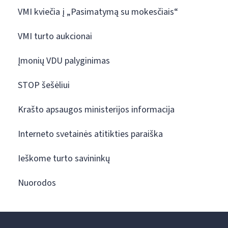
VMI kviečia į „Pasimatymą su mokesčiais“
VMI turto aukcionai
Įmonių VDU palyginimas
STOP šešėliui
Krašto apsaugos ministerijos informacija
Interneto svetainės atitikties paraiška
Ieškome turto savininkų
Nuorodos