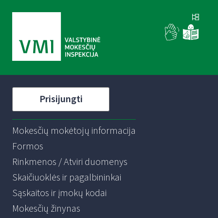
Prisijungti
Mokesčių mokėtojų informacija
Formos
Rinkmenos / Atviri duomenys
Skaičiuoklės ir pagalbininkai
Sąskaitos ir įmokų kodai
Mokesčių žinynas