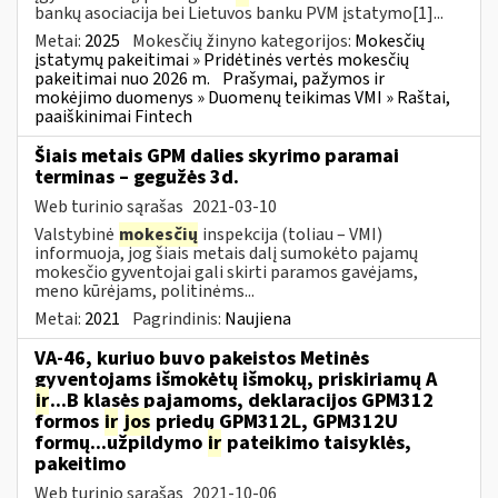
bankų asociacija bei Lietuvos banku PVM įstatymo[1]...
Metai:
2025
Mokesčių žinyno kategorijos:
Mokesčių
įstatymų pakeitimai » Pridėtinės vertės mokesčių
pakeitimai nuo 2026 m.
Prašymai, pažymos ir
mokėjimo duomenys » Duomenų teikimas VMI » Raštai,
paaiškinimai Fintech
Šiais metais GPM dalies skyrimo paramai
terminas – gegužės 3d.
Web turinio sąrašas
2021-03-10
Valstybinė
mokesčių
inspekcija (toliau – VMI)
informuoja, jog šiais metais dalį sumokėto pajamų
mokesčio gyventojai gali skirti paramos gavėjams,
meno kūrėjams, politinėms...
Metai:
2021
Pagrindinis:
Naujiena
VA-46, kuriuo buvo pakeistos Metinės
gyventojams išmokėtų išmokų, priskiriamų A
ir
...B klasės pajamoms, deklaracijos GPM312
formos
ir
jos
priedų GPM312L, GPM312U
formų...užpildymo
ir
pateikimo taisyklės,
pakeitimo
Web turinio sąrašas
2021-10-06