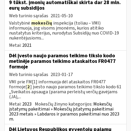
9 tūkst. įmonių automatiškai skirta dar 28 mln.
eurų subsidijos
Web turinio sąrašas
2021-05-10
Valstybinė
mokesčių
inspekcija (toliau – VMI)
informuoja, jog visoms įmonėms, kurios atitiko
nustatytus kriterijus, nurodytus Subsidijų nuo COVID-19
nukentėjusioms...
Metai:
2021
Dėl įvesto naujo paramos teikimo tikslo kodo
metinėje paramos teikimo ataskaitos FR0477
formoje
Web turinio sąrašas
2023-01-17
VMI prie FM[1] informuoja dėl ataskaitos FR0477
formoje[
2
] įvesto naujo paramos teikimo tikslo kodo 61
„Sveikatos apsauga (parama perleistų verčių gavėjams
(JA),...
Metai:
2023
Mokesčių žinyno kategorijos:
Mokesčių
įstatymų pakeitimai » Mokesčių įstatymų pakeitimai
2023 metais » Labdaros ir paramos pakeitimai nuo 2023
m.
Dėl Lietuvos Respublikos gyventojų pajamų