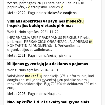
tvarką, parengtas PMĮ 17 straipsnio 1 dalies 6.18
papunkčio, 2
2
straipsnio 3 dalies
2
...
Metai:
2022
Pagrindinis:
Mokesčio naujiena
Vilniaus apskrities valstybinės
mokesčių
inspekcijos baldų viešasis pirkimas
Web turinio sąrašas
2021-11-22
INFORMACIJA APIE PRADEDAMUS PIRKIMUS Prekių
pirkimai I. PERKANČIOJI ORGANIZACIJA, ADRESAS
IR
KONTAKTINIAI DUOMENYS: I.1. Perkančiosios
organizacijos pavadinimas...
Metai:
2021
Pagrindinis:
Viešieji pirkimai
Milijonas gyventojų jau deklaravo pajamas
Web turinio sąrašas
2026-04-01
Valstybinė
mokesčių
inspekcija (VMI) informuoja, kad
daugiau nei milijonas gyventojų jau pateikė pajamų
mokesčio deklaracijas. Iš jų 700 tūkst. deklaravo 330 mln.
eurų...
Metai:
2026
Pagrindinis:
Naujiena
Nuo lapkričio 1 d. atsiskaitymai grynaisiais