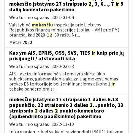
mokesčio įstatymo 27 straipsnio
2
, 3, 6..., 7
ir
9
dalių komentaro pakeitimo
Web turinio sąrašas
2021-01-04
Valstybinė
mokesčių
inspekcija prie Lietuvos
Respublikos finansų ministerijos (toliau – VMI prie FM)
praneša, kad 2020-1
2
-30 raštu Nr....
Metai:
2020
Kas yra AIS, EPRIS, OSS, SVS, TIES
ir
kaip prie jų
prisijungti / atstovauti kitą
Web turinio sąrašas
2020-03-23
AIS − akcizų informacinė sistema yra skirta ūkio
subjektams, gabenantiems akcizais apmokestinamas
prekes ES teritorijoje bei ženklinantiems alkoholį
ir
tabaką banderolėmis;...
mokesčio įstatymo 17 straipsnio 1 dalies 6.18
papunkčio, 22 straipsnio 3 dalies
2
...punkto, 23
straipsnio
2
dalies
2
punkto komentaro
(apibendrinto paaiškinimo) pakeitimo
Web turinio sąrašas
2022-11-10
Informuojame, kad siekiant suvienodinti PMĮ[1] taikymo