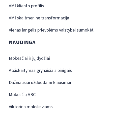
VMI kliento profilis
VMI skaitmeninė transformacija
Vienas langelis prievolėms valstybei sumokėti
NAUDINGA
Mokesčiai ir jų dydžiai
Atsiskaitymas grynaisiais pinigais
Dažniausiai užduodami klausimai
Mokesčių ABC
Viktorina moksleiviams