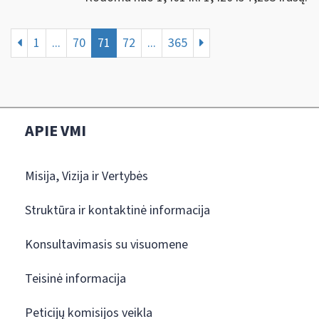
1
...
70
71
72
...
365
APIE VMI
Misija, Vizija ir Vertybės
Struktūra ir kontaktinė informacija
Konsultavimasis su visuomene
Teisinė informacija
Peticijų komisijos veikla