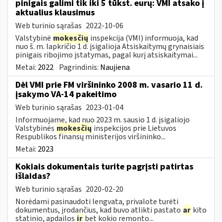
pinigais galimi tik iki 5 tūkst. eurų: VMI atsako į
aktualius klausimus
Web turinio sąrašas
2022-10-06
Valstybinė
mokesčių
inspekcija (VMI) informuoja, kad
nuo š. m. lapkričio 1 d. įsigalioja Atsiskaitymų grynaisiais
pinigais ribojimo įstatymas, pagal kurį atsiskaitymai...
Metai:
2022
Pagrindinis:
Naujiena
Dėl VMI prie FM viršininko 2008 m. vasario 11 d.
įsakymo VA-14 pakeitimo
Web turinio sąrašas
2023-01-04
Informuojame, kad nuo 2023 m. sausio 1 d. įsigaliojo
Valstybinės
mokesčių
inspekcijos prie Lietuvos
Respublikos finansų ministerijos viršininko...
Metai:
2023
Kokiais dokumentais turite pagrįsti patirtas
išlaidas?
Web turinio sąrašas
2020-02-20
Norėdami pasinaudoti lengvata, privalote turėti
dokumentus, įrodančius, kad buvo atlikti pastato
ar
kito
statinio, apdailos
ir
bet kokio remonto...