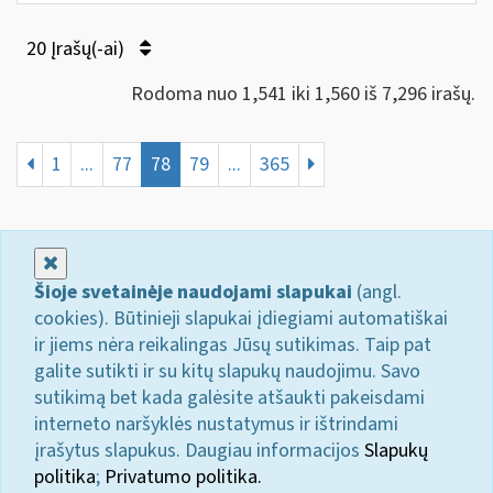
20 Įrašų(-ai)
Rodoma nuo 1,541 iki 1,560 iš 7,296 irašų.
1
...
77
78
79
...
365
Uždaryti
Šioje svetainėje naudojami slapukai
(angl.
cookies). Būtinieji slapukai įdiegiami automatiškai
ir jiems nėra reikalingas Jūsų sutikimas. Taip pat
galite sutikti ir su kitų slapukų naudojimu. Savo
sutikimą bet kada galėsite atšaukti pakeisdami
interneto naršyklės nustatymus ir ištrindami
įrašytus slapukus. Daugiau informacijos
Slapukų
politika
;
Privatumo politika.