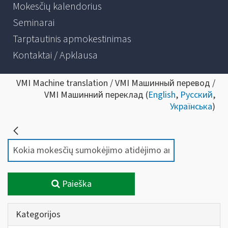
Mokesčių kalendorius
Seminarai
Tarptautinis apmokestinimas
Kontaktai / Apklausa
VMI Machine translation / VMI Машинный перевод /
VMI Машинний переклад (
English
,
Русский
,
Українська
)
Paieška
Kategorijos