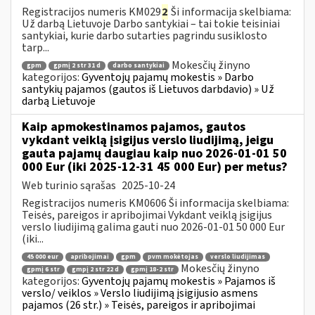
Registracijos numeris KM029
2
Ši informacija skelbiama:
Už darbą Lietuvoje Darbo santykiai – tai tokie teisiniai
santykiai, kurie darbo sutarties pagrindu susiklosto
tarp...
Mokesčių žinyno
gpm
gpmį 2 str 31 d
darbo santykiai
kategorijos:
Gyventojų pajamų mokestis » Darbo
santykių pajamos (gautos iš Lietuvos darbdavio) » Už
darbą Lietuvoje
Kaip apmokestinamos pajamos, gautos
vykdant veiklą įsigijus verslo liudijimą, jeigu
gauta pajamų daugiau kaip nuo 2026-01-01 50
000 Eur (iki 2025-12-31 45 000 Eur) per metus?
Web turinio sąrašas
2025-10-24
Registracijos numeris KM0606 Ši informacija skelbiama:
Teisės, pareigos ir apribojimai Vykdant veiklą įsigijus
verslo liudijimą galima gauti nuo 2026-01-01 50 000 Eur
(iki...
45 000 eur
apribojimai
gpm
pvm mokėtojas
verslo liudijimas
Mokesčių žinyno
gpmį 6 str
gmpį 2 str 22 d
gpmį 18-2 str
kategorijos:
Gyventojų pajamų mokestis » Pajamos iš
verslo/ veiklos » Verslo liudijimą įsigijusio asmens
pajamos (26 str.) » Teisės, pareigos ir apribojimai