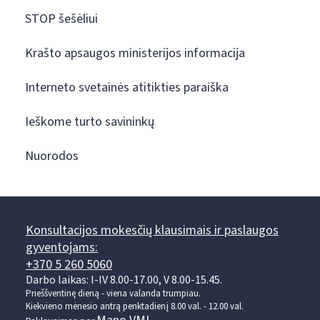
STOP šešėliui
Krašto apsaugos ministerijos informacija
Interneto svetainės atitikties paraiška
Ieškome turto savininkų
Nuorodos
Konsultacijos mokesčių klausimais ir paslaugos
gyventojams:
+370 5 260 5060
Darbo laikas: I-IV 8.00-17.00, V 8.00-15.45.
Prieššventinę dieną - viena valanda trumpiau.
Kiekvieno mėnesio antrą penktadienį 8.00 val. - 12.00 val.