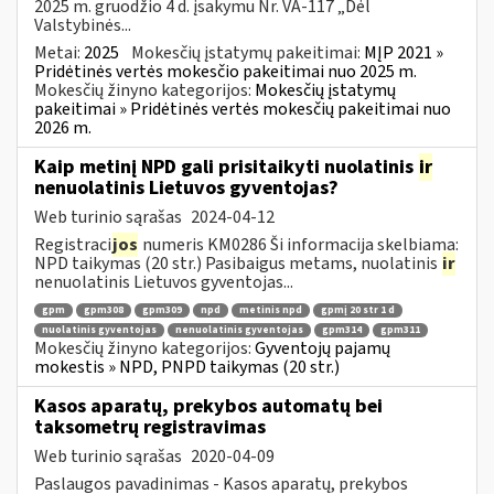
2025 m. gruodžio 4 d. įsakymu Nr. VA-117 „Dėl
Valstybinės...
Metai:
2025
Mokesčių įstatymų pakeitimai:
MĮP 2021 »
Pridėtinės vertės mokesčio pakeitimai nuo 2025 m.
Mokesčių žinyno kategorijos:
Mokesčių įstatymų
pakeitimai » Pridėtinės vertės mokesčių pakeitimai nuo
2026 m.
Kaip metinį NPD gali prisitaikyti nuolatinis
ir
nenuolatinis Lietuvos gyventojas?
Web turinio sąrašas
2024-04-12
Registraci
jos
numeris KM0286 Ši informacija skelbiama:
NPD taikymas (20 str.) Pasibaigus metams, nuolatinis
ir
nenuolatinis Lietuvos gyventojas...
gpm
gpm308
gpm309
npd
metinis npd
gpmį 20 str 1 d
nuolatinis gyventojas
nenuolatinis gyventojas
gpm314
gpm311
Mokesčių žinyno kategorijos:
Gyventojų pajamų
mokestis » NPD, PNPD taikymas (20 str.)
Kasos aparatų, prekybos automatų bei
taksometrų registravimas
Web turinio sąrašas
2020-04-09
Paslaugos pavadinimas - Kasos aparatų, prekybos