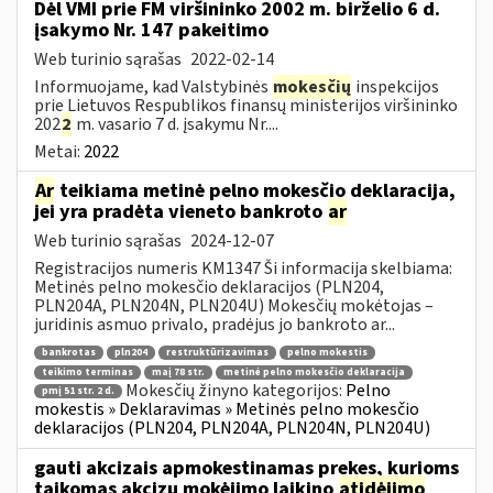
Dėl VMI prie FM viršininko 2002 m. birželio 6 d.
įsakymo Nr. 147 pakeitimo
Web turinio sąrašas
2022-02-14
Informuojame, kad Valstybinės
mokesčių
inspekcijos
prie Lietuvos Respublikos finansų ministerijos viršininko
202
2
m. vasario 7 d. įsakymu Nr....
Metai:
2022
Ar
teikiama metinė pelno mokesčio deklaracija,
jei yra pradėta vieneto bankroto
ar
Web turinio sąrašas
2024-12-07
Registracijos numeris KM1347 Ši informacija skelbiama:
Metinės pelno mokesčio deklaracijos (PLN204,
PLN204A, PLN204N, PLN204U) Mokesčių mokėtojas –
juridinis asmuo privalo, pradėjus jo bankroto ar...
bankrotas
pln204
restruktūrizavimas
pelno mokestis
teikimo terminas
maį 78 str.
metinė pelno mokesčio deklaracija
Mokesčių žinyno kategorijos:
Pelno
pmį 51 str. 2 d.
mokestis » Deklaravimas » Metinės pelno mokesčio
deklaracijos (PLN204, PLN204A, PLN204N, PLN204U)
gauti akcizais apmokestinamas prekes, kurioms
taikomas akcizų mokėjimo laikino
atidėjimo