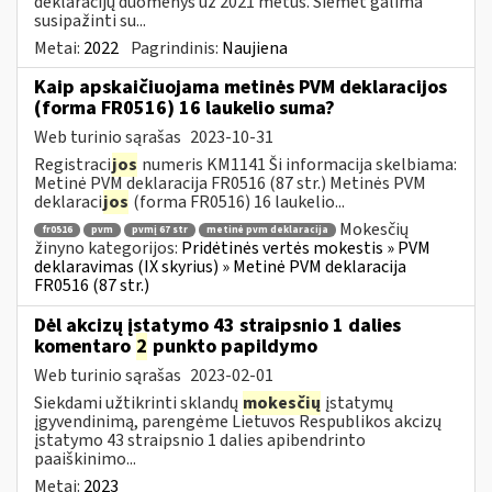
deklaracijų duomenys už 2021 metus. Šiemet galima
susipažinti su...
Metai:
2022
Pagrindinis:
Naujiena
Kaip apskaičiuojama metinės PVM deklaracijos
(forma FR0516) 16 laukelio suma?
Web turinio sąrašas
2023-10-31
Registraci
jos
numeris KM1141 Ši informacija skelbiama:
Metinė PVM deklaracija FR0516 (87 str.) Metinės PVM
deklaraci
jos
(forma FR0516) 16 laukelio...
Mokesčių
fr0516
pvm
pvmį 67 str
metinė pvm deklaracija
žinyno kategorijos:
Pridėtinės vertės mokestis » PVM
deklaravimas (IX skyrius) » Metinė PVM deklaracija
FR0516 (87 str.)
Dėl akcizų įstatymo 43 straipsnio 1 dalies
komentaro
2
punkto papildymo
Web turinio sąrašas
2023-02-01
Siekdami užtikrinti sklandų
mokesčių
įstatymų
įgyvendinimą, parengėme Lietuvos Respublikos akcizų
įstatymo 43 straipsnio 1 dalies apibendrinto
paaiškinimo...
Metai:
2023