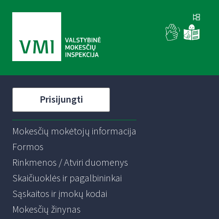
Prisijungti
Mokesčių mokėtojų informacija
Formos
Rinkmenos / Atviri duomenys
Skaičiuoklės ir pagalbininkai
Sąskaitos ir įmokų kodai
Mokesčių žinynas