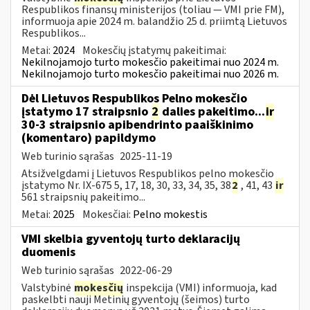
Respublikos finansų ministerijos (toliau — VMI prie FM),
informuoja apie 2024 m. balandžio 25 d. priimtą Lietuvos
Respublikos...
Metai:
2024
Mokesčių įstatymų pakeitimai:
Nekilnojamojo turto mokesčio pakeitimai nuo 2024 m.
Nekilnojamojo turto mokesčio pakeitimai nuo 2026 m.
Dėl Lietuvos Respublikos Pelno mokesčio
įstatymo 17 straipsnio
2
dalies pakeitimo...
ir
30-3 straipsnio apibendrinto paaiškinimo
(komentaro) papildymo
Web turinio sąrašas
2025-11-19
Atsižvelgdami į Lietuvos Respublikos pelno mokesčio
įstatymo Nr. IX-675 5, 17, 18, 30, 33, 34, 35, 38
2
, 41, 43
ir
561 straipsnių pakeitimo...
Metai:
2025
Mokesčiai:
Pelno mokestis
VMI skelbia gyventojų turto deklaracijų
duomenis
Web turinio sąrašas
2022-06-29
Valstybinė
mokesčių
inspekcija (VMI) informuoja, kad
paskelbti nauji Metinių gyventojų (šeimos) turto