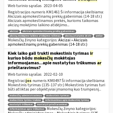
Web turinio sąrašas
2023-04-05
Registracijos numeris KM1461 Ši informacija skelbiama:
Akcizais apmokestinamų prekių gabenimas (14-18 str.)
Akcizais apmokestinamos prekės, kurioms taikomas
akcizų mokėjimo laikino atidėjimo...
akcizai
akcizais apmokestinamų prekių gabenimas
akcizų mokėjimo laikino atidėjimo režimas
akcizų įstatymo 16 str
amlar
Mokesčių žinyno kategorijos:
Akcizai » Akcizais
apmokestinamų prekių gabenimas (14-18 str.)
Kiek laiko gali trukti mokestinis tyrimas
ir
kuriuo būdu
mokesčių
mokėtojas
informuojamas...apie nustatytus trūkumus
ar
prieštaravimus?
Web turinio sąrašas
2022-02-10
Registraci
jos
numeris KM0497 Ši informacija skelbiama:
Mokestinis tyrimas (135-137 str.) Mokestinis tyrimas turi
būti atliktas per objektyviai įmanomą kuo trumpesnį...
mokesčių administravimas
mokestinis tyrimas
mokestinio tyrimo trukmė
informavimas apie mokestinį tyrimą
nustatyti trūkumai
nustatyti prieštaravimai
Mokesčių žinyno kategorijos:
informavimas apie trūkumus