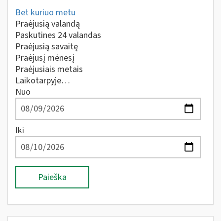
Bet kuriuo metu
Praėjusią valandą
Paskutines 24 valandas
Praėjusią savaitę
Praėjusį mėnesį
Praėjusiais metais
Laikotarpyje…
Nuo
Iki
Paieška