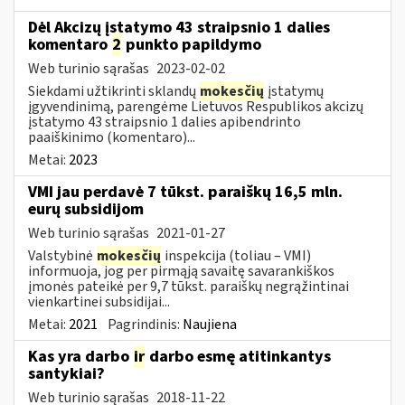
Dėl Akcizų įstatymo 43 straipsnio 1 dalies
komentaro
2
punkto papildymo
Web turinio sąrašas
2023-02-02
Siekdami užtikrinti sklandų
mokesčių
įstatymų
įgyvendinimą, parengėme Lietuvos Respublikos akcizų
įstatymo 43 straipsnio 1 dalies apibendrinto
paaiškinimo (komentaro)...
Metai:
2023
VMI jau perdavė 7 tūkst. paraiškų 16,5 mln.
eurų subsidijom
Web turinio sąrašas
2021-01-27
Valstybinė
mokesčių
inspekcija (toliau – VMI)
informuoja, jog per pirmąją savaitę savarankiškos
įmonės pateikė per 9,7 tūkst. paraiškų negrąžintinai
vienkartinei subsidijai...
Metai:
2021
Pagrindinis:
Naujiena
Kas yra darbo
ir
darbo esmę atitinkantys
santykiai?
Web turinio sąrašas
2018-11-22