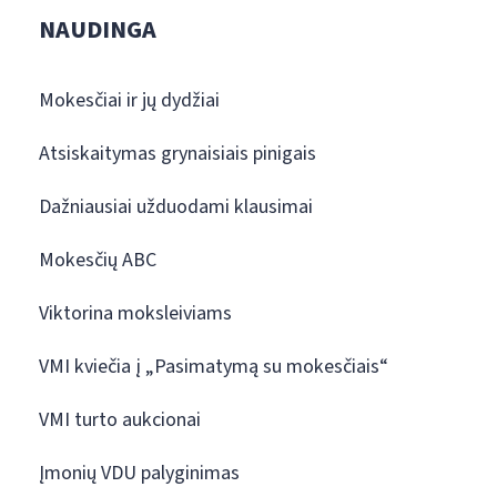
NAUDINGA
Mokesčiai ir jų dydžiai
Atsiskaitymas grynaisiais pinigais
Dažniausiai užduodami klausimai
Mokesčių ABC
Viktorina moksleiviams
VMI kviečia į „Pasimatymą su mokesčiais“
VMI turto aukcionai
Įmonių VDU palyginimas