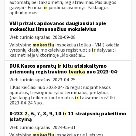
automatų bei taksometrų registravimas. Paslaugos
gavėjai - Fiziniai
ir
juridiniai asmenys. Paslaugos
apibūdinimas: ...
VMI prizais apdovanos daugiausiai apie
mokesčius išmanančius moksleivius
Web turinio sąrašas
2020-09-08
Valstybinė
mokesčių
inspekcija (toliau – VMI) kviečia
vyresnių klasių moksleivius registruotis
ir
dalyvauti
kasmetinėje viktorinoje „Mokesčiai...
DUK Kasos aparatų
ir
kitų atsiskaitymo
priemonių registravimo
tvarka
nuo 2023-04-
Web turinio sąrašas
2023-04-25
1.Kas keičiasi nuo 2023-04-26 registruojant kasos
aparatus, tiesioginio ryšio terminalus, prekybos
(paslaugų teikimo ) automatus
ir
taksometrus? Iki
2023-04-24 Nuo...
X-233
2
, 6, 7, 8, 9, 10
ir
11 straipsnių pakeitimo
įstatymą
Web turinio sąrašas
2024-05-31
Valstybinė
mokesčių
inspekcija prie Lietuvos