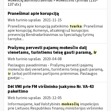
Mokesčių administravimas » Mokestinis tyrimas (135-
137 str.)
Pranešimai apie korupciją
Web turinio sąrašas
2021-11-15
Pranešimų apie korupciją pateikimo
tvarka
: Pranešimai
apie korupciją; Asmenys, atsakingi už korupcijos
prevenciją Bendradarbiavimas su Specialiųjų tyrimų
tarnyba:...
Prašymų pervesti pajamų mokesčio dalį
vienetams, turintiems teisę gauti paramą,
ir
Web turinio sąrašas
2020-04-08
Paslaugos pavadinimas - Prašymų pervesti pajamų
mokesčio dalį vienetams, turintiems teisę gauti paramą,
ir
(arba) politinėms partijoms priėmimas. Paslaugos
gavėjai -...
Dėl VMI prie FM viršininko įsakymo Nr. VA-43
pakeitimo
Web turinio sąrašas
2025-12-05
Informuojame, kad Valstybinės
mokesčių
inspekcijos
prie Lietuvos Respublikos finansų ministerijos viršininko