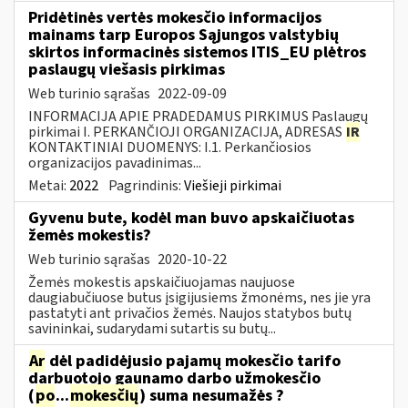
Pridėtinės vertės mokesčio informacijos
mainams tarp Europos Sąjungos valstybių
skirtos informacinės sistemos ITIS_EU plėtros
paslaugų viešasis pirkimas
Web turinio sąrašas
2022-09-09
INFORMACIJA APIE PRADEDAMUS PIRKIMUS Paslaugų
pirkimai I. PERKANČIOJI ORGANIZACIJA, ADRESAS
IR
KONTAKTINIAI DUOMENYS: I.1. Perkančiosios
organizacijos pavadinimas...
Metai:
2022
Pagrindinis:
Viešieji pirkimai
Gyvenu bute, kodėl man buvo apskaičiuotas
žemės mokestis?
Web turinio sąrašas
2020-10-22
Žemės mokestis apskaičiuojamas naujuose
daugiabučiuose butus įsigijusiems žmonėms, nes jie yra
pastatyti ant privačios žemės. Naujos statybos butų
savininkai, sudarydami sutartis su butų...
Ar
dėl padidėjusio pajamų mokesčio tarifo
darbuotojo gaunamo darbo užmokesčio
(
po
...
mokesčių
) suma nesumažės ?