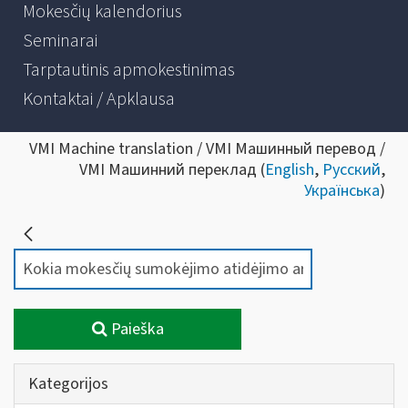
Mokesčių kalendorius
Seminarai
Tarptautinis apmokestinimas
Kontaktai / Apklausa
VMI Machine translation / VMI Машинный перевод /
VMI Машинний переклад (
English
,
Русский
,
Українська
)
Paieška
Kategorijos