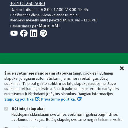
+370 5 260 5060
Darbo laikas: I-IV 8.00-17.00, V 8.00-15.45.
Prieššventinę dieną - viena valanda trumpiau.
Kiekvieno mėnesio antrą penktadienį 8.00 val. - 12.00 val.
Mano VMI
Paklausimas per
Valstybinė mokesčių inspekcija prie Lietuvos
U
Respublikos finansų ministerijos
Šioje svetainėje naudojami slapukai
(angl. cookies). Būtinieji
slapukai įdiegiami automatiškai ir jiems nėra reikalingas Jūsų
Biudžetinė įstaiga. Juridinio asmens kodas — 188659752,
sutikimas. Taip pat galite sutikti ir su kitų slapukų naudojimu. Savo
adresas: Vasario 16-osios g. 14, 01107 Vilnius, Lietuva, el.paštas:
sutikimą bet kada galėsite atšaukti pakeisdami interneto naršyklės
vmi@vmi.lt
, E. pristatymo dėžutės adresas 188659752
nustatymus ir ištrindami įrašytus slapukus. Daugiau informacijos
Duomenys apie Valstybinę mokesčių inspekciją prie Lietuvos
Slapukų politika
;
Privatumo politika.
Respublikos finansų ministerijos kaupiami ir saugomi Juridinių
asmenų registre
Būtinieji slapukai
Naudojami sklandžiam svetainės veikimui ir įgalina pagrindines
svetainės funkcijas. Be šių slapukų svetainė negali tinkamai veikti.