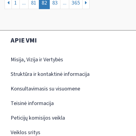
1
...
81
82
83
...
365
APIE VMI
Misija, Vizija ir Vertybės
Struktūra ir kontaktinė informacija
Konsultavimasis su visuomene
Teisinė informacija
Peticijų komisijos veikla
Veiklos sritys