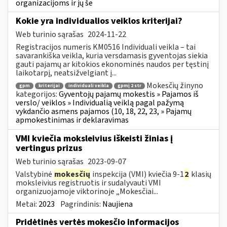
organizacijoms ir jų še
Kokie yra individualios veiklos kriterijai?
Web turinio sąrašas
2024-11-22
Registracijos numeris KM0516 Individuali veikla – tai
savarankiška veikla, kuria versdamasis gyventojas siekia
gauti pajamų ar kitokios ekonominės naudos per tęstinį
laikotarpį, neatsižvelgiant į...
Mokesčių žinyno
gpm
kriterijai
individuali veikla
gpmį 2 str
kategorijos:
Gyventojų pajamų mokestis » Pajamos iš
verslo/ veiklos » Individualią veiklą pagal pažymą
vykdančio asmens pajamos (10, 18, 22, 23, » Pajamų
apmokestinimas ir deklaravimas
VMI kviečia moksleivius iškeisti žinias į
vertingus prizus
Web turinio sąrašas
2023-09-07
Valstybinė
mokesčių
inspekcija (VMI) kviečia 9-1
2
klasių
moksleivius registruotis ir sudalyvauti VMI
organizuojamoje viktorinoje „Mokesčiai...
Metai:
2023
Pagrindinis:
Naujiena
Pridėtinės vertės mokesčio informacijos