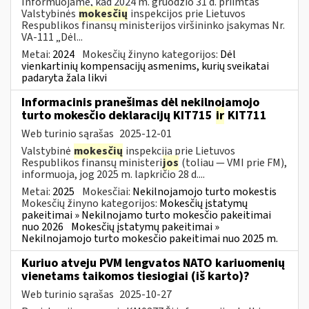
Informuojame, kad 2024 m. gruodžio 31 d. priimtas
Valstybinės
mokesčių
inspekcijos prie Lietuvos
Respublikos finansų ministerijos viršininko įsakymas Nr.
VA-111 „Dėl...
Metai:
2024
Mokesčių žinyno kategorijos:
Dėl
vienkartinių kompensacijų asmenims, kurių sveikatai
padaryta žala likvi
Informacinis pranešimas dėl nekilnojamojo
turto mokesčio deklaracijų KIT715
ir
KIT711
Web turinio sąrašas
2025-12-01
Valstybinė
mokesčių
inspekcija prie Lietuvos
Respublikos finansų ministeri
jos
(toliau — VMI prie FM),
informuoja, jog 2025 m. lapkričio 28 d....
Metai:
2025
Mokesčiai:
Nekilnojamojo turto mokestis
Mokesčių žinyno kategorijos:
Mokesčių įstatymų
pakeitimai » Nekilnojamo turto mokesčio pakeitimai
nuo 2026
Mokesčių įstatymų pakeitimai »
Nekilnojamojo turto mokesčio pakeitimai nuo 2025 m.
Kuriuo atveju PVM lengvatos NATO kariuomenių
vienetams taikomos tiesiogiai (iš karto)?
Web turinio sąrašas
2025-10-27