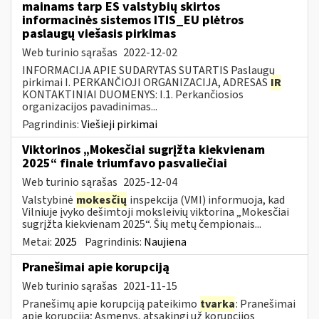
mainams tarp ES valstybių skirtos
informacinės sistemos ITIS_EU plėtros
paslaugų viešasis pirkimas
Web turinio sąrašas
2022-12-02
INFORMACIJA APIE SUDARYTAS SUTARTIS Paslaugų
pirkimai I. PERKANČIOJI ORGANIZACIJA, ADRESAS
IR
KONTAKTINIAI DUOMENYS: I.1. Perkančiosios
organizacijos pavadinimas...
Pagrindinis:
Viešieji pirkimai
Viktorinos „Mokesčiai sugrįžta kiekvienam
2025“ finale triumfavo pasvaliečiai
Web turinio sąrašas
2025-12-04
Valstybinė
mokesčių
inspekcija (VMI) informuoja, kad
Vilniuje įvyko dešimtoji moksleivių viktorina „Mokesčiai
sugrįžta kiekvienam 2025“. Šių metų čempionais...
Metai:
2025
Pagrindinis:
Naujiena
Pranešimai apie korupciją
Web turinio sąrašas
2021-11-15
Pranešimų apie korupciją pateikimo
tvarka
: Pranešimai
apie korupciją; Asmenys, atsakingi už korupcijos