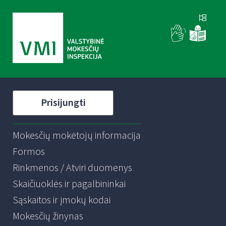
Prisijungti
Mokesčių mokėtojų informacija
Formos
Rinkmenos / Atviri duomenys
Skaičiuoklės ir pagalbininkai
Sąskaitos ir įmokų kodai
Mokesčių žinynas