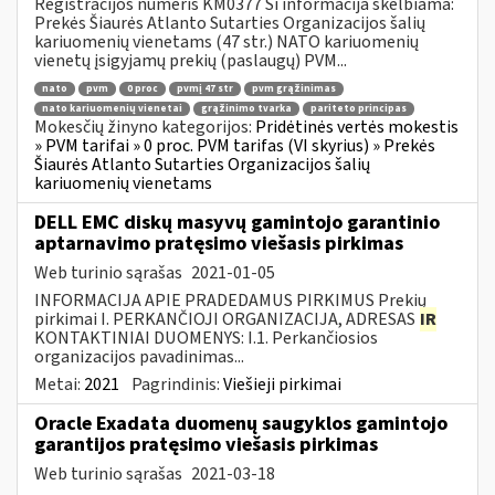
Registracijos numeris KM0377 Ši informacija skelbiama:
Prekės Šiaurės Atlanto Sutarties Organizacijos šalių
kariuomenių vienetams (47 str.) NATO kariuomenių
vienetų įsigyjamų prekių (paslaugų) PVM...
nato
pvm
0 proc
pvmį 47 str
pvm grąžinimas
nato kariuomenių vienetai
grąžinimo tvarka
pariteto principas
Mokesčių žinyno kategorijos:
Pridėtinės vertės mokestis
» PVM tarifai » 0 proc. PVM tarifas (VI skyrius) » Prekės
Šiaurės Atlanto Sutarties Organizacijos šalių
kariuomenių vienetams
DELL EMC diskų masyvų gamintojo garantinio
aptarnavimo pratęsimo viešasis pirkimas
Web turinio sąrašas
2021-01-05
INFORMACIJA APIE PRADEDAMUS PIRKIMUS Prekių
pirkimai I. PERKANČIOJI ORGANIZACIJA, ADRESAS
IR
KONTAKTINIAI DUOMENYS: I.1. Perkančiosios
organizacijos pavadinimas...
Metai:
2021
Pagrindinis:
Viešieji pirkimai
Oracle Exadata duomenų saugyklos gamintojo
garantijos pratęsimo viešasis pirkimas
Web turinio sąrašas
2021-03-18