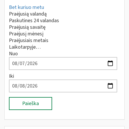
Bet kuriuo metu
Praėjusią valandą
Paskutines 24 valandas
Praėjusią savaitę
Praėjusį mėnesį
Praėjusiais metais
Laikotarpyje…
Nuo
Iki
Paieška