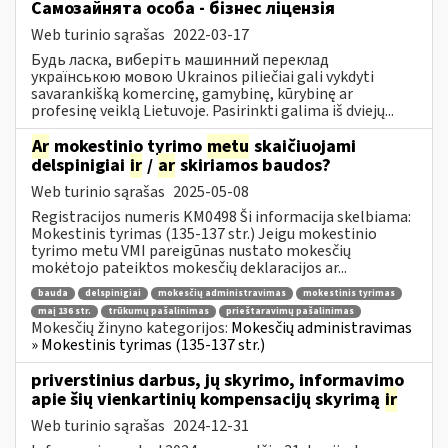
Самозайнята особа - бізнес ліцензія
Web turinio sąrašas
2022-03-17
Будь ласка, виберіть машинний переклад
українською мовою Ukrainos piliečiai gali vykdyti
savarankišką komercinę, gamybinę, kūrybinę ar
profesinę veiklą Lietuvoje. Pasirinkti galima iš dviejų...
Ar
mokestinio tyrimo
metu
skaičiuojami
delspinigiai
ir
/
ar
skiriamos baudos?
Web turinio sąrašas
2025-05-08
Registracijos numeris KM0498 Ši informacija skelbiama:
Mokestinis tyrimas (135-137 str.) Jeigu mokestinio
tyrimo metu VMI pareigūnas nustato mokesčių
mokėtojo pateiktos mokesčių deklaracijos ar...
bauda
delspinigiai
mokesčių administravimas
mokestinis tyrimas
maį 136 str.
trūkumų pašalinimas
prieštaravimų pašalinimas
Mokesčių žinyno kategorijos:
Mokesčių administravimas
» Mokestinis tyrimas (135-137 str.)
priverstinius darbus, jų skyrimo, informavimo
apie šių vienkartinių kompensacijų skyrimą
ir
Web turinio sąrašas
2024-12-31