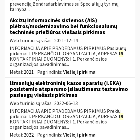
prevenciją Bendradarbiavimas su Specialiųjų tyrimų
tarnyba:...
Akcizų informacinės sistemos (AIS)
plėtros/modernizavimo bei funkcionalumų
techninės priežiūros viešasis pirkimas
Web turinio sąrašas
2021-12-14
INFORMACIJA APIE PRADEDAMUS PIRKIMUS Paslaugų
pirkimai I. PERKANČIOJI ORGANIZACIJA, ADRESAS
IR
KONTAKTINIAI DUOMENYS: I.1. Perkančiosios
organizacijos pavadinimas...
Metai:
2021
Pagrindinis:
Viešieji pirkimai
Išmaniųjų elektroninių kasos aparatų (i.EKA)
posistemio atsparumo įsilaužimams testavimo
paslaugų viešasis pirkimas
Web turinio sąrašas
2022-06-13
INFORMACIJA APIE PRADEDAMUS PIRKIMUS Prekių
pirkimai I. PERKANČIOJI ORGANIZACIJA, ADRESAS
IR
KONTAKTINIAI DUOMENYS: I.1. Perkančiosios
organizacijos pavadinimas...
Metai:
2022
Pagrindinis:
Viešieji pirkimai