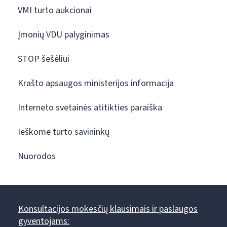
VMI turto aukcionai
Įmonių VDU palyginimas
STOP šešėliui
Krašto apsaugos ministerijos informacija
Interneto svetainės atitikties paraiška
Ieškome turto savininkų
Nuorodos
Konsultacijos mokesčių klausimais ir paslaugos
gyventojams: