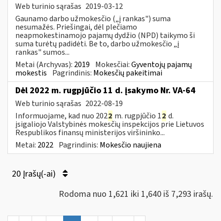
Web turinio sąrašas
2019-03-12
Gaunamo darbo užmokesčio („į rankas") suma
nesumažės. Priešingai, dėl plečiamo
neapmokestinamojo pajamų dydžio (NPD) taikymo ši
suma turėtų padidėti. Be to, darbo užmokesčio „į
rankas" sumos...
Metai (Archyvas):
2019
Mokesčiai:
Gyventojų pajamų
mokestis
Pagrindinis:
Mokesčių pakeitimai
Dėl 2022 m. rugpjūčio 11 d. įsakymo Nr. VA-64
Web turinio sąrašas
2022-08-19
Informuojame, kad nuo 202
2
m. rugpjūčio 1
2
d.
įsigaliojo Valstybinės mokesčių inspekcijos prie Lietuvos
Respublikos finansų ministerijos viršininko...
Metai:
2022
Pagrindinis:
Mokesčio naujiena
20 Įrašų(-ai)
Rodoma nuo 1,621 iki 1,640 iš 7,293 irašų.