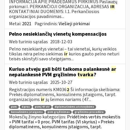
INFORMACIJA APIE PRADEDAMUS PIRKIMUS Paslaugų
pirkimai I. PERKANČIOJI ORGANIZACIJA, ADRESAS
IR
KONTAKTINIAI DUOMENYS: I.1. Perkančiosios
organizacijos pavadinimas...
Metai:
2021
Pagrindinis:
Viešieji pirkimai
Pelno nesiekiančių vienetų kompensacijos
Web turinio sąrašas
2018-12-03
Pelno nesiekiantys vienetai – tai vienetai, kurių veiklos
tikslas nėra pelno siekimas
ir
kurios gauto pelno neturi
teisės skirstyti savo steigėjams...
Kuriuo atveju gali būti taikoma palankesnė
ar
nepalankesnė PVM grąžinimo
tvarka
?
Web turinio sąrašas
2025-10-27
Registracijos numeris KM036
2
Ši informacija skelbiama:
Prekės diplomatinėms, konsulinėms įstaigoms, tarpt.
organizacijoms
ir
jų šeimos nariams (47...
pvm
0 proc
pvmį 47 str
diplomatinėms atstovybėms
konsulinėms įstaigoms
pvm grąžinimas
grąžinimo procedūra
Mokesčių žinyno kategorijos:
Pridėtinės vertės mokestis
» PVM tarifai » 0 proc. PVM tarifas (VI skyrius) » Prekės
diplomatinėms, konsulinėms įstaigoms, tarpt.