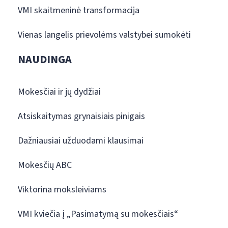
VMI skaitmeninė transformacija
Vienas langelis prievolėms valstybei sumokėti
NAUDINGA
Mokesčiai ir jų dydžiai
Atsiskaitymas grynaisiais pinigais
Dažniausiai užduodami klausimai
Mokesčių ABC
Viktorina moksleiviams
VMI kviečia į „Pasimatymą su mokesčiais“