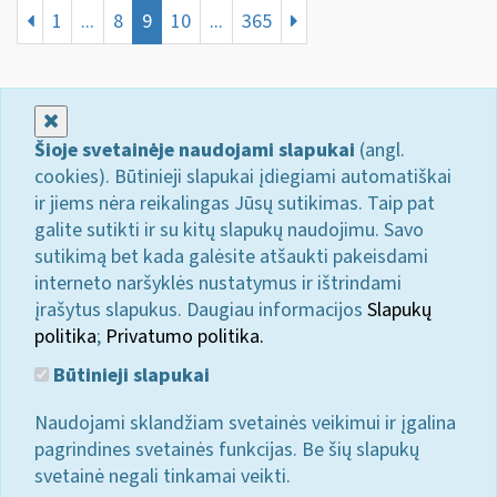
1
...
8
9
10
...
365
Uždaryti
Šioje svetainėje naudojami slapukai
(angl.
cookies). Būtinieji slapukai įdiegiami automatiškai
ir jiems nėra reikalingas Jūsų sutikimas. Taip pat
galite sutikti ir su kitų slapukų naudojimu. Savo
sutikimą bet kada galėsite atšaukti pakeisdami
interneto naršyklės nustatymus ir ištrindami
įrašytus slapukus. Daugiau informacijos
Slapukų
politika
;
Privatumo politika.
Būtinieji slapukai
Naudojami sklandžiam svetainės veikimui ir įgalina
pagrindines svetainės funkcijas. Be šių slapukų
svetainė negali tinkamai veikti.