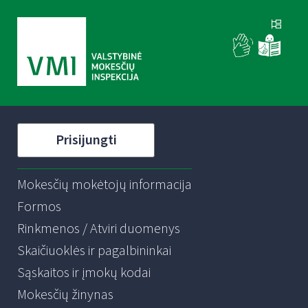
Prisijungti
Mokesčių mokėtojų informacija
Formos
Rinkmenos / Atviri duomenys
Skaičiuoklės ir pagalbininkai
Sąskaitos ir įmokų kodai
Mokesčių žinynas