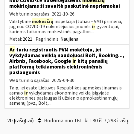
Nuo COVID-19 nukentėjusiems
mokesčių
mokėtojams ši savaitė paskutinė nepriemokai
Web turinio sąrašas
2021-10-26
Valstybinė
mokesčių
inspekcija (toliau – VMI) primena,
jog nuo COVID-19 nukentėjusios įmonės
ir
gyventojai,
kuriems taikomos mokestinės pagalbos...
Metai:
2021
Pagrindinis:
Naujiena
Ar
turiu registruotis PVM mokėtoju, jei
vykdydamas veiklą naudojuosi Bolt, Booking...,
Airbnb, Facebook, Google
ir
kitų panašių
platformų teikiamomis elektroninėmis
paslaugomis
Web turinio sąrašas
2025-04-30
Taip, jei esate Lietuvos Respublikos apmokestinamasis
asmuo
ir
vykdydamas ekonominę veiklą įsigyjate
elektronines paslaugas iš užsienio apmokestinamųjų
asmenų (pvz., Bolt,...
20 Įrašų(-ai)
Rodoma nuo 161 iki 180 iš 7,293 irašų.