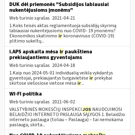
DUK dėl priemonės "Subsidijos labiausiai
nukentėjusioms įmonėms"
Web turinio sąrašas
2021-04-21
1.Koks teisės aktas reglamentuoja subsidijų skyrimą
labiausiai nukentėjusioms nuo COVID- 19 įmonėms?
Ekonomikos skatinimo
ir
koronaviruso (COVID-19)
plitimo sukeltų...
i.APS apskaita mėsa
ir
paukštiena
prekiaujantiems gyventojams
Web turinio sąrašas
2024-04-18
1.Kaip nuo 2024-05-01 individualią veiklą vykdantys
gyventojai, prekiaujantys turgavietėse
ir
prekybai
skirtose viešosiose vietose mėsa
ir
...
WI-FI politika
Web turinio sąrašas
2021-06-02
VALSTYBINĖS MOKESČIŲ INSPEKCI
JOS
NAUDOJIMOSI
BELAIDŽIO INTERNETO PASLAUGA SĄLYGOS 1. Belaidžio
interneto paslauga (toliau – Paslauga) – tai nemokama
paslauga, skirta...