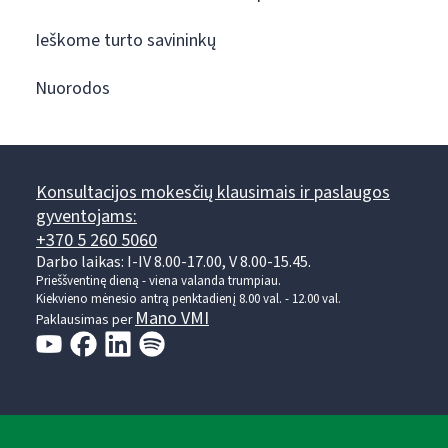
Ieškome turto savininkų
Nuorodos
Konsultacijos mokesčių klausimais ir paslaugos
gyventojams:
+370 5 260 5060
Darbo laikas: I-IV 8.00-17.00, V 8.00-15.45.
Prieššventinę dieną - viena valanda trumpiau.
Kiekvieno mėnesio antrą penktadienį 8.00 val. - 12.00 val.
Mano VMI
Paklausimas per