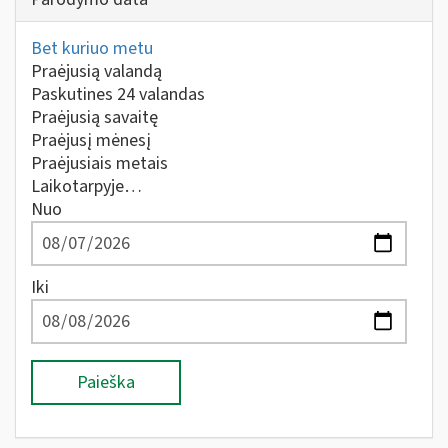
Bet kuriuo metu
Praėjusią valandą
Paskutines 24 valandas
Praėjusią savaitę
Praėjusį mėnesį
Praėjusiais metais
Laikotarpyje…
Nuo
Iki
Paieška