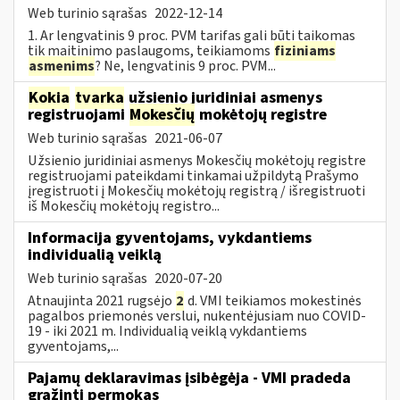
Web turinio sąrašas
2022-12-14
1. Ar lengvatinis 9 proc. PVM tarifas gali būti taikomas
tik maitinimo paslaugoms, teikiamoms
fiziniams
asmenims
? Ne, lengvatinis 9 proc. PVM...
Kokia
tvarka
užsienio juridiniai asmenys
registruojami
Mokesčių
mokėtojų registre
Web turinio sąrašas
2021-06-07
Užsienio juridiniai asmenys Mokesčių mokėtojų registre
registruojami pateikdami tinkamai užpildytą Prašymo
įregistruoti į Mokesčių mokėtojų registrą / išregistruoti
iš Mokesčių mokėtojų registro...
Informacija gyventojams, vykdantiems
individualią veiklą
Web turinio sąrašas
2020-07-20
Atnaujinta 2021 rugsėjo
2
d. VMI teikiamos mokestinės
pagalbos priemonės verslui, nukentėjusiam nuo COVID-
19 - iki 2021 m. Individualią veiklą vykdantiems
gyventojams,...
Pajamų deklaravimas įsibėgėja - VMI pradeda
grąžinti permokas