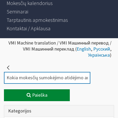
Mokesčių kalendorius
Seminarai
Tarptautinis apmokestinimas
Kontaktai / Apklausa
VMI Machine translation / VMI Машинный перевод /
VMI Машинний переклад (
English
,
Русский
,
Українська
)
Paieška
Kategorijos