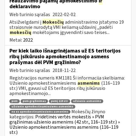
realizavimo pajamų apmokestinimo
ir
deklaravimo
Web turinio sąrašas
2022-02-02
Atsižvelgdami į
Mokesčių
administravimo įstatymo 19
straipsnyje nurodytą VMI keliamą uždavinį „padėti
mokesčių
mokėtojams įgyvendinti savo teises...
Metai:
2022
Per kiek laiko išnagrinėjamas už ES teritorijos
ribų įsikūrusio apmokestinamojo asmens
prašymas dėl PVM grąžinimo?
Web turinio sąrašas
2018-11-22
Registracijos numeris KM1181 Ši informacija skelbiama:
Užsienio apmokestinamiesiems
asmenims
(116–119
str.) VMI, gavusi už ES teritorijos ribų įsikūrusio
apmokestinamojo...
pvm
pvm grąžinimas
pvmį 119 str
užsienio asmenims
užsienio apmokestinamiesiems asmenims
Mokesčių žinyno
ne es apmokestinamiesiems asmenims
kategorijos:
Pridėtinės vertės mokestis » PVM
grąžinimas užsienio asmenims (42 str., 116–119 str.) »
Užsienio apmokestinamiesiems asmenims (116–119
str.)