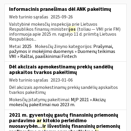
Informacinis pranešimas dėl ANK pakeitimų
Web turinio sąrašas
2025-09-26
Valstybinė mokesčių inspekcija prie Lietuvos
Respublikos finansų ministeri
jos
(toliau — VMI prie FM)
informuoja apie 2025 m. rugsėjo 11 d. priimtą Lietuvos
Respublikos...
Metai:
2025
Mokesčių žinyno kategorijos:
Prašymai,
pažymos ir mokėjimo duomenys » Duomenų teikimas
VMI » Raštai, paaiškinimai Fintech
Dėl akcizais apmokestinamų prekių sandėlių
apskaitos tvarkos pakeitimų
Web turinio sąrašas
2023-01-06
Dėl akcizais apmokestinamų prekių sandėlių apskaitos
tvarkos pakeitimų
Mokesčių įstatymų pakeitimai:
MĮP 2021 » Akcizų
mokesčių pakeitimai nuo 2023 m.
2021 m. gyventojų gautų finansinių priemonių
pardavimo
ar
kitokio perleidimo
nuosavybėn...
ir
išvestinių finansinių priemonių