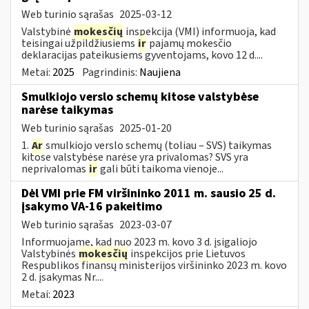
Web turinio sąrašas
2025-03-12
Valstybinė
mokesčių
inspekcija (VMI) informuoja, kad
teisingai užpildžiusiems
ir
pajamų mokesčio
deklaracijas pateikusiems gyventojams, kovo 12 d....
Metai:
2025
Pagrindinis:
Naujiena
Smulkiojo verslo schemų kitose valstybėse
narėse taikymas
Web turinio sąrašas
2025-01-20
1.
Ar
smulkiojo verslo schemų (toliau – SVS) taikymas
kitose valstybėse narėse yra privalomas? SVS yra
neprivalomas
ir
gali būti taikoma vienoje...
Dėl VMI prie FM viršininko 2011 m. sausio 25 d.
įsakymo VA-16 pakeitimo
Web turinio sąrašas
2023-03-07
Informuojame, kad nuo 2023 m. kovo 3 d. įsigaliojo
Valstybinės
mokesčių
inspekcijos prie Lietuvos
Respublikos finansų ministerijos viršininko 2023 m. kovo
2 d. įsakymas Nr....
Metai:
2023