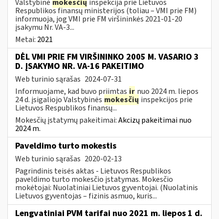
Valstybinė
mokesčių
inspekcija prie Lietuvos
Respublikos finansų ministerijos (toliau – VMI prie FM)
informuoja, jog VMI prie FM viršininkės 2021-01-20
įsakymu Nr. VA-3...
Metai:
2021
DĖL VMI PRIE FM VIRŠININKO 2005 M. VASARIO 3
D. ĮSAKYMO NR. VA-16 PAKEITIMO
Web turinio sąrašas
2024-07-31
Informuojame, kad buvo priimtas
ir
nuo 2024 m. liepos
24 d. įsigaliojo Valstybinės
mokesčių
inspekcijos prie
Lietuvos Respublikos finansų...
Mokesčių įstatymų pakeitimai:
Akcizų pakeitimai nuo
2024 m.
Paveldimo turto mokestis
Web turinio sąrašas
2020-02-13
Pagrindinis teisės aktas - Lietuvos Respublikos
paveldimo turto mokesčio įstatymas. Mokesčio
mokėtojai: Nuolatiniai Lietuvos gyventojai. (Nuolatinis
Lietuvos gyventojas – fizinis asmuo, kuris...
Lengvatiniai PVM tarifai nuo 2021 m. liepos 1 d.