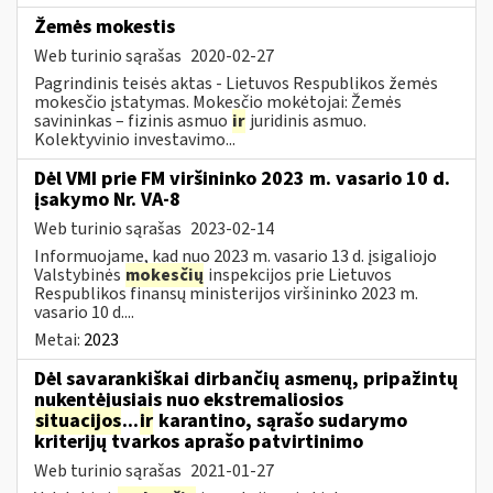
Žemės mokestis
Web turinio sąrašas
2020-02-27
Pagrindinis teisės aktas - Lietuvos Respublikos žemės
mokesčio įstatymas. Mokesčio mokėtojai: Žemės
savininkas – fizinis asmuo
ir
juridinis asmuo.
Kolektyvinio investavimo...
Dėl VMI prie FM viršininko 2023 m. vasario 10 d.
įsakymo Nr. VA-8
Web turinio sąrašas
2023-02-14
Informuojame, kad nuo 2023 m. vasario 13 d. įsigaliojo
Valstybinės
mokesčių
inspekcijos prie Lietuvos
Respublikos finansų ministerijos viršininko 2023 m.
vasario 10 d....
Metai:
2023
Dėl savarankiškai dirbančių asmenų, pripažintų
nukentėjusiais nuo ekstremaliosios
situacijos
...
ir
karantino, sąrašo sudarymo
kriterijų tvarkos aprašo patvirtinimo
Web turinio sąrašas
2021-01-27