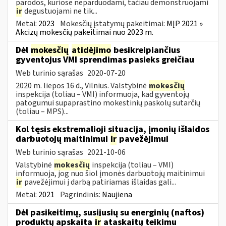
parodos, kuriose neparduodami, tačiau demonstruojami
ir
degustuojami ne tik...
Metai:
2023
Mokesčių įstatymų pakeitimai:
MĮP 2021 »
Akcizų mokesčių pakeitimai nuo 2023 m.
Dėl
mokesčių
atidėjimo
besikreipiančius
gyventojus VMI sprendimas pasieks greičiau
Web turinio sąrašas
2020-07-20
2020 m. liepos 16 d., Vilnius. Valstybinė
mokesčių
inspekcija (toliau – VMI) informuoja, kad gyventojų
patogumui supaprastino mokestinių paskolų sutarčių
(toliau – MPS)...
Kol tęsis ekstremalioji situacija, įmonių išlaidos
darbuotojų maitinimui
ir
pavežėjimui
Web turinio sąrašas
2021-10-06
Valstybinė
mokesčių
inspekcija (toliau – VMI)
informuoja, jog nuo šiol įmonės darbuotojų maitinimui
ir
pavežėjimui į darbą patiriamas išlaidas gali...
Metai:
2021
Pagrindinis:
Naujiena
Dėl pasikeitimų, susijusių su energinių (naftos)
produktų apskaita
ir
ataskaitų teikimu