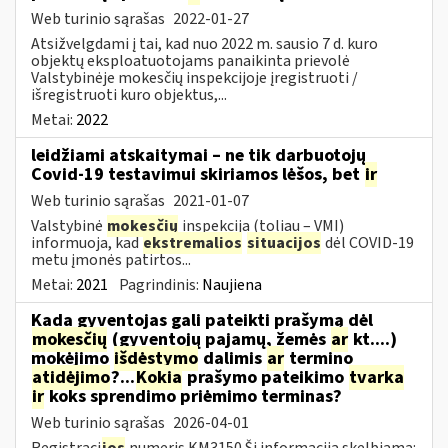
Web turinio sąrašas
2022-01-27
Atsižvelgdami į tai, kad nuo 2022 m. sausio 7 d. kuro
objektų eksploatuotojams panaikinta prievolė
Valstybinėje mokesčių inspekcijoje įregistruoti /
išregistruoti kuro objektus,...
Metai:
2022
leidžiami atskaitymai – ne tik darbuotojų
Covid-19 testavimui skiriamos lėšos, bet
ir
Web turinio sąrašas
2021-01-07
Valstybinė
mokesčių
inspekcija (toliau – VMI)
informuoja, kad
ekstremalios
situacijos
dėl COVID-19
metu įmonės patirtos...
Metai:
2021
Pagrindinis:
Naujiena
Kada gyventojas gali pateikti prašymą dėl
mokesčių
(gyventojų pajamų, žemės
ar
kt....)
mokėjimo
išdėstymo
dalimis
ar
termino
atidėjimo
?...
Kokia
prašymo pateikimo
tvarka
ir
koks sprendimo priėmimo terminas?
Web turinio sąrašas
2026-04-01
Registraci
jos
numeris KM3150 Ši informacija skelbiama: