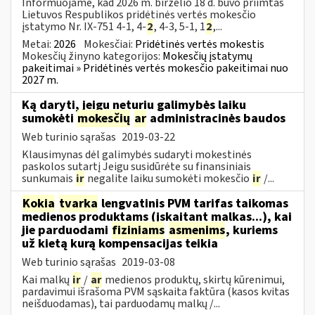
Informuojame, kad 2026 m. birželio 18 d. buvo priimtas
Lietuvos Respublikos pridėtinės vertės mokesčio
įstatymo Nr. IX-751 4-1, 4-
2
, 4-3, 5-1, 1
2
,...
Metai:
2026
Mokesčiai:
Pridėtinės vertės mokestis
Mokesčių žinyno kategorijos:
Mokesčių įstatymų
pakeitimai » Pridėtinės vertės mokesčio pakeitimai nuo
2027 m.
Ką daryti, jeigu neturiu galimybės laiku
sumokėti
mokesčių
ar
administracinės baudos
Web turinio sąrašas
2019-03-22
Klausimynas dėl galimybės sudaryti mokestinės
paskolos sutartį Jeigu susidūrėte su finansiniais
sunkumais
ir
negalite laiku sumokėti mokesčio
ir
/...
Kokia
tvarka
lengvatinis PVM tarifas taikomas
medienos produktams (įskaitant malkas...), kai
jie parduodami
fiziniams
asmenims
, kuriems
už kietą kurą kompensacijas teikia
Web turinio sąrašas
2019-03-08
Kai malkų
ir
/
ar
medienos produktų, skirtų kūrenimui,
pardavimui išrašoma PVM sąskaita faktūra (kasos kvitas
neišduodamas), tai parduodamų malkų /...