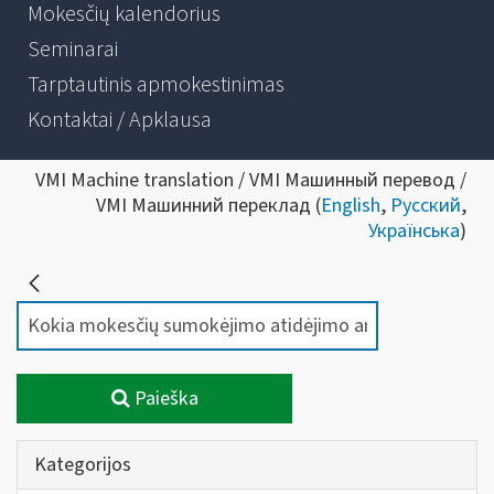
Mokesčių kalendorius
Seminarai
Tarptautinis apmokestinimas
Kontaktai / Apklausa
VMI Machine translation / VMI Машинный перевод /
VMI Машинний переклад (
English
,
Русский
,
Українська
)
Paieška
Kategorijos