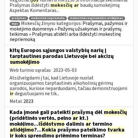
Prašymas išdėstyti
mokesčių
ar
baudų sumokėjimą
Aspektas Komentaras...
prašymas
mokestinė nepriemoka
mokestinės nepriemokos atidėjimas
Mokesčių žinyno kategorijos:
Prašymai, pažymos ir
mps
mokėjimo duomenys » Pažymų užsakymas ir prašymų
teikimas » Prašymas atidėti arba išdėstyti mokestinę
nepriemoką
kitų Europos sąjungos valstybių narių į
tarptautines parodas Lietuvoje bei akcizų
sumokėjimo
Web turinio sąrašas
2023-05-03
Atsižvelgdami į tai, kad Lietuvoje nuolat
organizuojamos tarptautinės alkoholinių gėrimų
parodos, kuriose neparduodami, tačiau demonstruojami
ir
degustuojami ne tik...
Metai:
2023
Kada įmonė gali pateikti prašymą dėl
mokesčių
(pridėtinės vertės, pelno
ar
kt.)
mokėjimo...
išdėstymo
dalimis
ar
termino
atidėjimo
?...
Kokia
prašymo pateikimo
tvarka
ir
koks sprendimo priėmimo terminas?