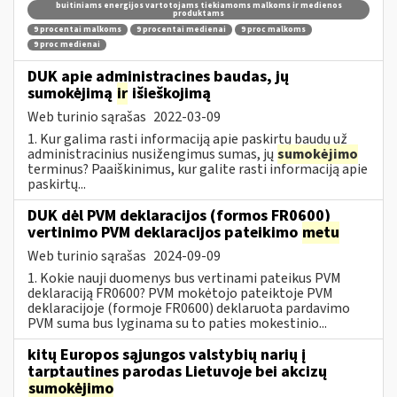
buitiniams energijos vartotojams tiekiamoms malkoms ir medienos
produktams
9 procentai malkoms
9 procentai medienai
9 proc malkoms
9 proc medienai
DUK apie administracines baudas, jų
sumokėjimą
ir
išieškojimą
Web turinio sąrašas
2022-03-09
1. Kur galima rasti informaciją apie paskirtų baudų už
administracinius nusižengimus sumas, jų
sumokėjimo
terminus? Paaiškinimus, kur galite rasti informaciją apie
paskirtų...
DUK dėl PVM deklaracijos (formos FR0600)
vertinimo PVM deklaracijos pateikimo
metu
Web turinio sąrašas
2024-09-09
1. Kokie nauji duomenys bus vertinami pateikus PVM
deklaraciją FR0600? PVM mokėtojo pateiktoje PVM
deklaracijoje (formoje FR0600) deklaruota pardavimo
PVM suma bus lyginama su to paties mokestinio...
kitų Europos sąjungos valstybių narių į
tarptautines parodas Lietuvoje bei akcizų
sumokėjimo