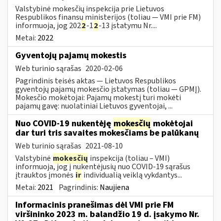
Valstybinė mokesčių inspekcija prie Lietuvos
Respublikos finansų ministerijos (toliau — VMI prie FM)
informuoja, jog 202
2
-1
2
-13 įstatymu Nr....
Metai:
2022
Gyventojų pajamų mokestis
Web turinio sąrašas
2020-02-06
Pagrindinis teisės aktas — Lietuvos Respublikos
gyventojų pajamų mokesčio įstatymas (toliau — GPMĮ).
Mokesčio mokėtojai: Pajamų mokestį turi mokėti
pajamų gavę: nuolatiniai Lietuvos gyventojai, ...
Nuo COVID-19 nukentėję
mokesčių
mokėtojai
dar turi tris savaites mokesčiams be palūkanų
Web turinio sąrašas
2021-08-10
Valstybinė
mokesčių
inspekcija (toliau – VMI)
informuoja, jog į nukentėjusių nuo COVID-19 sąrašus
įtrauktos įmonės
ir
individualią veiklą vykdantys...
Metai:
2021
Pagrindinis:
Naujiena
Informacinis pranešimas dėl VMI prie FM
viršininko 2023 m. balandžio 19 d. įsakymo Nr.