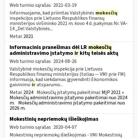
Web turinio sąrašas
2021-03-19
Informuojame, kad priimtas Valstybinės
mokesčių
inspekcijos prie Lietuvos Respublikos finansų
ministerijos viršininko 2021 m. kovo 4 d. įsakymas Nr. VA-
14 „Dėl Valstybinės...
Metai:
2021
Informacinis pranešimas dėl LR
mokesčių
administravimo įstatymo
ir
kitų teisės aktų
Web turinio sąrašas
2024-08-26
Valstybinė mokesčių inspekcija prie Lietuvos
Respublikos finansų ministerijos (toliau — VMI prie FM)
informuoja, kad siekdamas įgyvendinti Ekonomikos
gaivinimo
ir
atsparumo...
Metai:
2024
Mokesčių įstatymų pakeitimai:
MĮP 2021 »
Mokesčių administravimo įstatymo pakeitimai nuo 2024
m.
Mokesčių administravimo įstatymo pakeitimai nuo
2026 m.
Mokestinių nepriemokų išieškojimas
Web turinio sąrašas
2020-04-07
Mokestinių nepriemokų išieškojimas - VMI Mokestinių