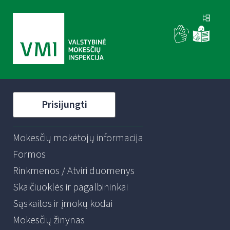
Prisijungti
Mokesčių mokėtojų informacija
Formos
Rinkmenos / Atviri duomenys
Skaičiuoklės ir pagalbininkai
Sąskaitos ir įmokų kodai
Mokesčių žinynas