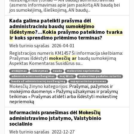
(asmens informavimas apie jam paskirtą AN baudą bei
jos sumokėjimą, išieškojimą, AN baudų...
Kada galima pateikti prašymą dėl
administracinių baudų
sumokėjimo
išdėstymo
?...
Kokia
prašymo pateikimo
tvarka
ir
koks sprendimo priėmimo terminas?
Web turinio sąrašas
2026-04-01
Registracijos numeris KM1457 Ši informacija skelbiama:
Prašymas išdėstyti
mokesčių
ar
baudų sumokėjimą
Aspektas Komentaras Susidūrus su...
atidėjimas
išdėstymas
nauda
mokestinė nepriemoka
administracinis nusižengimas
maį 88 str.
mokestinės paskolos sutartis
bauda už administracinį nusižengimą
supaprastintas procesas
Mokesčių žinyno kategorijos:
Prašymai, pažymos ir
mokėjimo duomenys » Pažymų užsakymas ir prašymų
teikimas » Prašymas atidėti arba išdėstyti mokestinę
nepriemoką
Informacinis pranešimas dėl
Mokesčių
administravimo įstatymo, Valstybinio
socialinio
Web turinio sąrašas
2022-12-27