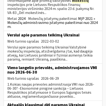
Informuojame apie priimtą Valstybinės
mokesčių
inspekcijos prie Lietuvos Respublikos finansų
ministerijos viršininko 2024 m. spalio 23 d. įsakymą Nr.
VA-83 „Dėl mokestinės...
Metai:
2024
Mokesčių įstatymų pakeitimai:
MĮP 2021 »
Mokesčių administravimo įstatymo pakeitimai nuo 2024
m.
Verslui apie paramos teikimą Ukrainai
Web turinio sąrašas
2022-03-02
Verslui apie paramos teikimą Ukrainai Valstybinė
mokesčių inspekcija, atsižvelgdama į tai, kad daugėja
atvejų, kai Lietuvos juridiniai ir fiziniai asmenys teikia
paramą, remiant Ukrainą, paaiškina...
Vieno langelio prievolės, administruojamos VMI
nuo 2026-06-30
Web turinio sąrašas
2026-06-29
1.Kokias naujas prievoles administruoja VMI nuo 2026-
06-30? -Ekonominė piniginė sankcija – Lietuvos
Respublikos įstatymuose ir Europos Sąjungos teisės
aktuose, reglamentuojančiuose poveikio...
Aktualūs klausimai dėl paramos Ukrainai