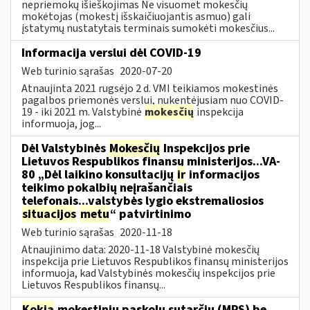
nepriemokų išieškojimas Ne visuomet mokesčių
mokėtojas (mokestį išskaičiuojantis asmuo) gali
įstatymų nustatytais terminais sumokėti mokesčius...
Informacija verslui dėl COVID-19
Web turinio sąrašas
2020-07-20
Atnaujinta 2021 rugsėjo 2 d. VMI teikiamos mokestinės
pagalbos priemonės verslui, nukentėjusiam nuo COVID-
19 - iki 2021 m. Valstybinė
mokesčių
inspekcija
informuoja, jog...
Dėl Valstybinės
Mokesčių
Inspekcijos prie
Lietuvos Respublikos finansų ministerijos...VA-
80 „Dėl laikino konsultacijų
ir
informacijos
teikimo pokalbių neįrašančiais
telefonais...valstybės lygio ekstremaliosios
situacijos
metu
“ patvirtinimo
Web turinio sąrašas
2020-11-18
Atnaujinimo data: 2020-11-18 Valstybinė mokesčių
inspekcija prie Lietuvos Respublikos finansų ministerijos
informuoja, kad Valstybinės mokesčių inspekcijos prie
Lietuvos Respublikos finansų...
Kokia
mokestinių paskolų sutarčių (MPS) be