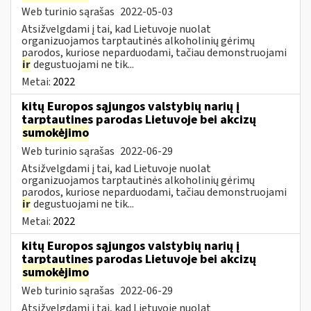
Web turinio sąrašas
2022-05-03
Atsižvelgdami į tai, kad Lietuvoje nuolat
organizuojamos tarptautinės alkoholinių gėrimų
parodos, kuriose neparduodami, tačiau demonstruojami
ir
degustuojami ne tik...
Metai:
2022
kitų Europos sąjungos valstybių narių į
tarptautines parodas Lietuvoje bei akcizų
sumokėjimo
Web turinio sąrašas
2022-06-29
Atsižvelgdami į tai, kad Lietuvoje nuolat
organizuojamos tarptautinės alkoholinių gėrimų
parodos, kuriose neparduodami, tačiau demonstruojami
ir
degustuojami ne tik...
Metai:
2022
kitų Europos sąjungos valstybių narių į
tarptautines parodas Lietuvoje bei akcizų
sumokėjimo
Web turinio sąrašas
2022-06-29
Atsižvelgdami į tai, kad Lietuvoje nuolat