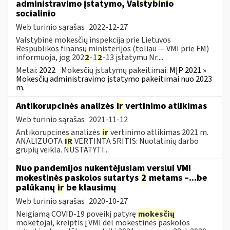
administravimo įstatymo, Valstybinio
socialinio
Web turinio sąrašas
2022-12-27
Valstybinė mokesčių inspekcija prie Lietuvos
Respublikos finansų ministerijos (toliau — VMI prie FM)
informuoja, jog 202
2
-1
2
-13 įstatymu Nr....
Metai:
2022
Mokesčių įstatymų pakeitimai:
MĮP 2021 »
Mokesčių administravimo įstatymo pakeitimai nuo 2023
m.
Antikorupcinės analizės
ir
vertinimo atlikimas
Web turinio sąrašas
2021-11-12
Antikorupcinės analizės
ir
vertinimo atlikimas 2021 m.
ANALIZUOTA
IR
VERTINTA SRITIS: Nuolatinių darbo
grupių veikla. NUSTATYTI...
Nuo pandemijos nukentėjusiam verslui VMI
mokestinės paskolos sutartys
2
metams –...be
palūkanų
ir
be klausimų
Web turinio sąrašas
2020-10-27
Neigiamą COVID-19 poveikį patyrę
mokesčių
mokėtojai, kreiptis į VMI dėl mokestinės paskolos