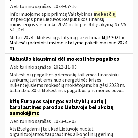
Web turinio sąrašas
2024-07-10
Informuojame apie priimtą Valstybinės
mokesčių
inspekcijos prie Lietuvos Respublikos finansų
ministerijos viršininko 2024 m. liepos 4 d. įsakymą Nr. VA-
54 „Dėl...
Metai:
2024
Mokesčių įstatymų pakeitimai:
MĮP 2021 »
Mokesčių administravimo įstatymo pakeitimai nuo 2024
m.
Aktualūs klausimai dėl mokestinės pagalbos
Web turinio sąrašas
2022-11-03
Mokestinių pagalbos priemonių taikymas finansinių
sunkumų turintiems nuo energetinės krizės
nukentėjusiems mokesčių mokėtojams baigėsi 2023 m.
balandžio 30 d. Mokestinės pagalbos priemonės buvo...
kitų Europos sąjungos valstybių narių į
tarptautines parodas Lietuvoje bei akcizų
sumokėjimo
Web turinio sąrašas
2023-05-03
Atsižvelgdami į tai, kad Lietuvoje nuolat
organizuojamos tarptautinės alkoholinių gėrimų