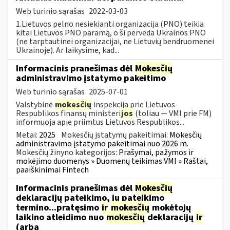
Web turinio sąrašas
2022-03-03
1.Lietuvos pelno nesiekianti organizacija (PNO) teikia
kitai Lietuvos PNO paramą, o ši perveda Ukrainos PNO
(ne tarptautinei organizacijai, ne Lietuvių bendruomenei
Ukrainoje). Ar laikysime, kad...
Informacinis pranešimas dėl
Mokesčių
administravimo įstatymo pakeitimo
Web turinio sąrašas
2025-07-01
Valstybinė
mokesčių
inspekcija prie Lietuvos
Respublikos finansų ministeri
jos
(toliau — VMI prie FM)
informuoja apie priimtus Lietuvos Respublikos...
Metai:
2025
Mokesčių įstatymų pakeitimai:
Mokesčių
administravimo įstatymo pakeitimai nuo 2026 m.
Mokesčių žinyno kategorijos:
Prašymai, pažymos ir
mokėjimo duomenys » Duomenų teikimas VMI » Raštai,
paaiškinimai Fintech
Informacinis pranešimas dėl
Mokesčių
deklaracijų pateikimo, jų pateikimo
termino...pratęsimo
ir
mokesčių
mokėtojų
laikino atleidimo nuo
mokesčių
deklaracijų
ir
(arba