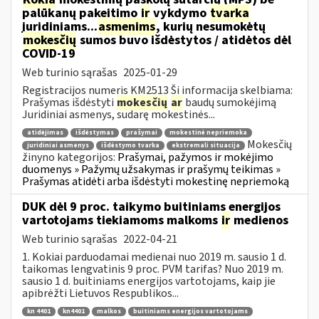
palūkanų pakeitimo
ir
vykdymo
tvarka
juridiniams...
asmenims
, kurių nesumokėtų
mokesčių
sumos buvo išdėstytos / atidėtos dėl
COVID-19
Web turinio sąrašas
2025-01-29
Registracijos numeris KM2513 Ši informacija skelbiama:
Prašymas išdėstyti
mokesčių
ar
baudų sumokėjimą
Juridiniai asmenys, sudarę mokestinės...
atidėjimas
išdėstymas
prašymai
mokestinė nepriemoka
Mokesčių
juridiniai asmenys
išdėstymo tvarka
ekstremali situacija
žinyno kategorijos:
Prašymai, pažymos ir mokėjimo
duomenys » Pažymų užsakymas ir prašymų teikimas »
Prašymas atidėti arba išdėstyti mokestinę nepriemoką
DUK dėl 9 proc. taikymo buitiniams energijos
vartotojams tiekiamoms malkoms
ir
medienos
Web turinio sąrašas
2022-04-21
1. Kokiai parduodamai medienai nuo 2019 m. sausio 1 d.
taikomas lengvatinis 9 proc. PVM tarifas? Nuo 2019 m.
sausio 1 d. buitiniams energijos vartotojams, kaip jie
apibrėžti Lietuvos Respublikos...
kn 4401
kn4401
malkos
buitiniams energijos vartotojams