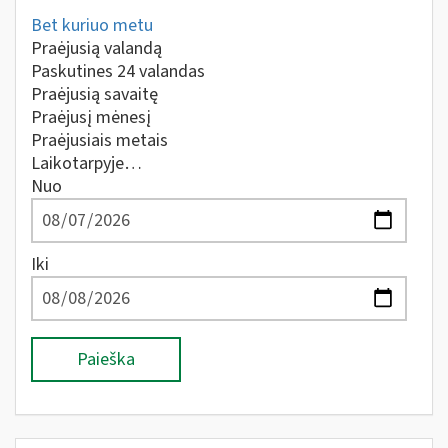
Bet kuriuo metu
Praėjusią valandą
Paskutines 24 valandas
Praėjusią savaitę
Praėjusį mėnesį
Praėjusiais metais
Laikotarpyje…
Nuo
Iki
Paieška