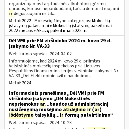
organizuojamos tarptautinės alkoholinių gėrimų
parodos, kuriose neparduodami, tačiau demonstruojami
ir
degustuojami ne tik...
Metai:
2022
Mokesčių žinyno kategorijos:
Mokesčių
įstatymų pakeitimai » Mokesčių įstatymų pakeitimai
2022 metais » Akcizų pakeitimai 2022 m.
Dėl VMI prie FM viršininko 2024 m. kovo 29 d.
įsakymo Nr. VA-33
Web turinio sąrašas
2024-04-02
Informuojame, kad 2024 m. kovo 29 d. priimtas
Valstybinės mokesčių inspekcijos prie Lietuvos
Respublikos finansų ministerijos viršininko įsakymas Nr.
VA-33 „Dėl Elektroninio kvito naudojimo...
Metai:
2024
Informacinis pranešimas „Dėl VMI prie FM
viršininko įsakymo „Dėl Mokestinės
nepriemokos
ar
...baudos už administracinį
nusižengimą mokėjimo
atidėjimo
ir
(
ar
)
išdėstymo
taisyklių...
ir
formų patvirtinimo“
Web turinio sąrašas
2024-10-28