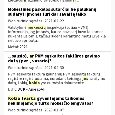
Lietuvos
ir
užsienio valstybių fiziniai
ir
...
Mokestinės paskolos sutarčiai be palūkanų
sudaryti įmonės turi dar savaitę laiko
Web turinio sąrašas
2021-02-22
Valstybinė
mokesčių
inspekcija (toliau – VMI)
informuoja, jog įmonės, kurios pavasarį buvo laikomos
nukentėjusiomis, tačiau rudens karantino metu jų veikla
nebuvo apribota...
Metai:
2021
., sausio),
ar
PVM sąskaitos faktūros gavimo
datą (pvz., vasario)?
Web turinio sąrašas
2021-04-30
PVM sąskaita faktūra gaunamų PVM sąskaitų faktūrų
registre registruojama, nurodant teisingą
jos
išrašymo
datą, tokią,
kokia
yra nurodyta dokumente...
DUK:
DUK - Apie i.SAF
Kokia
tvarka
gyventojams taikomos
nekilnojamojo turto mokesčio lengvatos?
Web turinio sąrašas
2026-01-07