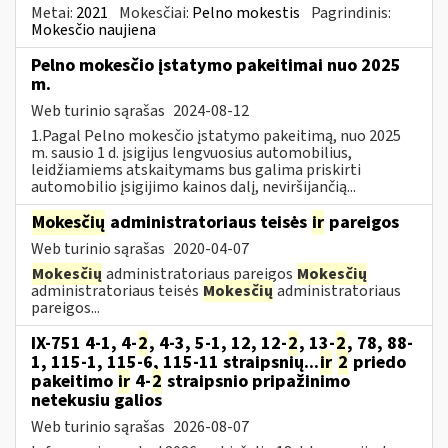
Metai:
2021
Mokesčiai:
Pelno mokestis
Pagrindinis:
Mokesčio naujiena
Pelno mokesčio įstatymo pakeitimai nuo 2025
m.
Web turinio sąrašas
2024-08-12
1.Pagal Pelno mokesčio įstatymo pakeitimą, nuo 2025
m. sausio 1 d. įsigijus lengvuosius automobilius,
leidžiamiems atskaitymams bus galima priskirti
automobilio įsigijimo kainos dalį, neviršijančią...
Mokesčių
administratoriaus teisės
ir
pareigos
Web turinio sąrašas
2020-04-07
Mokesčių
administratoriaus pareigos
Mokesčių
administratoriaus teisės
Mokesčių
administratoriaus
pareigos...
IX-751 4-1, 4-
2
, 4-3, 5-1, 12, 12-
2
, 13-
2
, 78, 88-
1, 115-1, 115-6, 115-11 straipsnių...
ir
2
priedo
pakeitimo
ir
4-
2
straipsnio pripažinimo
netekusiu galios
Web turinio sąrašas
2026-08-07