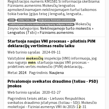
Registracijos numeris KM1581 Ši informacija skelbiama:
Fiziniams asmenims Mokesčių lengvatos
apmokestinamajam nekilnojamajam turtui taikomos
tokia tvarka: Įgijus teisę į lengvatą, lengvata...
ntm
ntmį 7 str. 4 d.
lengvatos fiziniams asmenims
Mokesčių
nekilnojamojo turto mokesčio lengvatų taikymo tvarka
žinyno kategorijos:
Nekilnojamojo turto mokestis »
Lengvatos (7 str.) » Fiziniams asmenims
Startuoja naujas VMI procesas – pilotinis PVM
deklaracijų vertinimas realiu laiku
Web turinio sąrašas
2024-09-11
Valstybinė
mokesčių
inspekcija (VMI) informuoja, jog
nuo rugsėjo
mėn
. startuoja naujas VMI procesas –
pridėtinės vertės mokesčio (PVM) deklaracijų...
Metai:
2024
Pagrindinis:
Naujiena
Privalomojo sveikatos draudimo (toliau - PSD)
įmokos
Web turinio sąrašas
2020-02-27
Pagrindinis teisės aktas - Lietuvos Respublikos
sveikatos draudimo įstatymas (toliau – SDĮ). Mokesčio
mokėtojai - Fiziniai asmenys VMI iki 2015-1
2
-31