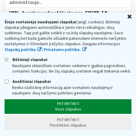
administruoja:...
VMI: daugiau nukentėjusių nuo COVID-19
U
verslininkų gali teikti paraišką subsidijai
Šioje svetainėje naudojami slapukai
(angl. cookies). Būtinieji
Web turinio sąrašas
2021-04-07
slapukai įdiegiami automatiškai ir jiems nėra reikalingas Jūsų
sutikimas. Taip pat galite sutikti ir su kitų slapukų naudojimu. Savo
Valstybinė mokesčių inspekcija (toliau – VMI)
sutikimą bet kada galėsite atšaukti pakeisdami interneto naršyklės
informuoja, jog įsigaliojus subsidijų nuo COVID-19
nustatymus ir ištrindami įrašytus slapukus. Daugiau informacijos
nukentėjusioms įmonėms Aprašo pakeitimui,
Slapukų politika
individualioms įmonėms, mažosioms bendrijoms,...
;
Privatumo politika.
Metai:
2021
Būtinieji slapukai
Naudojami sklandžiam svetainės veikimui ir įgalina pagrindines
DUK Dėl priemonės „subsidijos įmonėms,
svetainės funkcijas. Be šių slapukų svetainė negali tinkamai veikti.
veikiančioms itin paveiktuose sektoriuose“
Analitiniai slapukai
Web turinio sąrašas
2022-11-16
Renka statistinę informaciją apie svetainės naudojimą ir
1.Koks teisės aktas reglamentuoja subsidijų skyrimą
naudojami Jūsų naršymo patirties gerinimui.
įmonėms? Subsidijų įmonėms, veikiančioms itin
paveiktuose sektoriuose, lėšų skyrimo
ir
PATVIRTINTI
administravimo tvarkos aprašas...
Visus slapukus
Dėl tiesioginio PVM
ir
(arba) akcizų lengvatų
PATVIRTINTI
taikymo
Pasirinktus slapukus
Web turinio sąrašas
2023-08-28