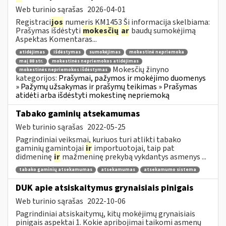
Web turinio sąrašas
2026-04-01
Registraci
jos
numeris KM1453 Ši informacija skelbiama:
Prašymas išdėstyti
mokesčių
ar
baudų sumokėjimą
Aspektas Komentaras...
atidėjimas
išdėstymas
sumokėjimas
mokestinė nepriemoka
maį 88 str.
mokestinės nepriemokos atidėjimas
Mokesčių žinyno
mokestinės nepriemokos išdėstymas
kategorijos:
Prašymai, pažymos ir mokėjimo duomenys
» Pažymų užsakymas ir prašymų teikimas » Prašymas
atidėti arba išdėstyti mokestinę nepriemoką
Tabako gaminių atsekamumas
Web turinio sąrašas
2022-05-25
Pagrindiniai veiksmai, kuriuos turi atlikti tabako
gaminių gamintojai
ir
importuotojai, taip pat
didmeninę
ir
mažmeninę prekybą vykdantys asmenys ...
tabako gaminių atsekamumas
atsekamumas
atsekamumo sistema
DUK apie atsiskaitymus grynaisiais pinigais
Web turinio sąrašas
2022-10-06
Pagrindiniai atsiskaitymų, kitų mokėjimų grynaisiais
pinigais aspektai 1. Kokie apribojimai taikomi asmenų