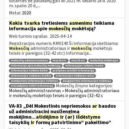
sutarties be palūkanų gali iki 2021 m. vasario 28 d. 2020
m. spalio 20 d.,...
Metai:
2020
Kokia
tvarka
tretiesiems
asmenims
teikiama
informacija apie
mokesčių
mokėtoją?
Web turinio sąrašas
2025-04-14
Registracijos numeris KM0140 Ši informacija skelbiama:
Mokesčių
administratoriaus ir
mokesčių
mokėtojo
teisės ir pareigos (32-42 str.) Informacija...
mokesčių administravimas
maį 38 str.
maį 39 str.
mokesčių mokėtojas
informacija apie mokesčių mokėtoją
informacijos teikimo tvarka
informacijos teikimo būdai
prašymas suteikti informaciją
informacijos teikimas žodžiu
informacijos teikimas raštu
vienkartinis informacijos teikimas
daugkartinis informacijos teikimas
Mokesčių žinyno kategorijos:
atsisakymas teikti informaciją
Mokesčių administravimas » Mokesčių administratoriaus
ir mokesčių mokėtojo teisės ir pareigos (32-42 s
VA-83 „Dėl Mokestinės nepriemokos
ar
baudos
už administracinį nusižengimą
mokėjimo...
atidėjimo
ir
(
ar
)
išdėstymo
taisyklių
ir
formų patvirtinimo“ pakeitimo“