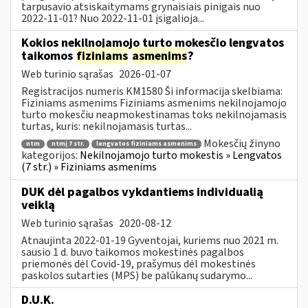
tarpusavio atsiskaitymams grynaisiais pinigais nuo
2022-11-01? Nuo 2022-11-01 įsigalioja...
Kokios nekilnojamojo turto mokesčio lengvatos
taikomos
fiziniams
asmenims
?
Web turinio sąrašas
2026-01-07
Registracijos numeris KM1580 Ši informacija skelbiama:
Fiziniams asmenims Fiziniams asmenims nekilnojamojo
turto mokesčiu neapmokestinamas toks nekilnojamasis
turtas, kuris: nekilnojamasis turtas...
Mokesčių žinyno
ntm
ntmį 7 str.
lengvatos fiziniams asmenims
kategorijos:
Nekilnojamojo turto mokestis » Lengvatos
(7 str.) » Fiziniams asmenims
DUK dėl pagalbos vykdantiems individualią
veiklą
Web turinio sąrašas
2020-08-12
Atnaujinta 2022-01-19 Gyventojai, kuriems nuo 2021 m.
sausio 1 d. buvo taikomos mokestinės pagalbos
priemonės dėl Covid-19, prašymus dėl mokestinės
paskolos sutarties (MPS) be palūkanų sudarymo...
D.U.K.