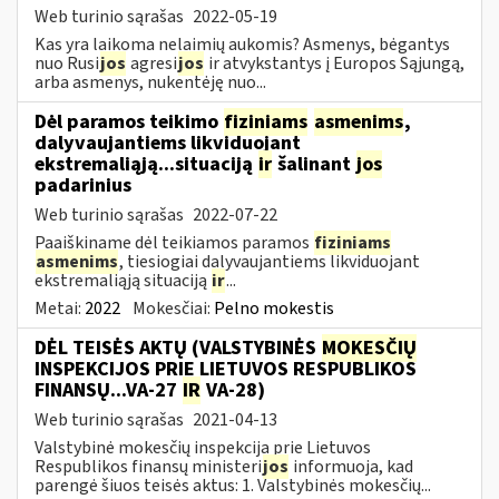
Web turinio sąrašas
2022-05-19
Kas yra laikoma nelaimių aukomis? Asmenys, bėgantys
nuo Rusi
jos
agresi
jos
ir atvykstantys į Europos Sąjungą,
arba asmenys, nukentėję nuo...
Dėl paramos teikimo
fiziniams
asmenims
,
dalyvaujantiems likviduojant
ekstremaliąją...situaciją
ir
šalinant
jos
padarinius
Web turinio sąrašas
2022-07-22
Paaiškiname dėl teikiamos paramos
fiziniams
asmenims
, tiesiogiai dalyvaujantiems likviduojant
ekstremaliąją situaciją
ir
...
Metai:
2022
Mokesčiai:
Pelno mokestis
DĖL TEISĖS AKTŲ (VALSTYBINĖS
MOKESČIŲ
INSPEKCIJOS PRIE LIETUVOS RESPUBLIKOS
FINANSŲ...VA-27
IR
VA-28)
Web turinio sąrašas
2021-04-13
Valstybinė mokesčių inspekcija prie Lietuvos
Respublikos finansų ministeri
jos
informuoja, kad
parengė šiuos teisės aktus: 1. Valstybinės mokesčių...