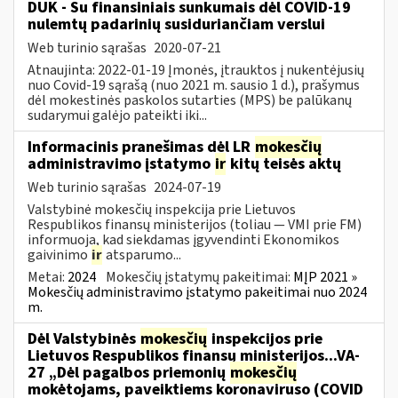
DUK - Su finansiniais sunkumais dėl COVID-19
nulemtų padarinių susiduriančiam verslui
Web turinio sąrašas
2020-07-21
Atnaujinta: 2022-01-19 Įmonės, įtrauktos į nukentėjusių
nuo Covid-19 sąrašą (nuo 2021 m. sausio 1 d.), prašymus
dėl mokestinės paskolos sutarties (MPS) be palūkanų
sudarymui galėjo pateikti iki...
Informacinis pranešimas dėl LR
mokesčių
administravimo įstatymo
ir
kitų teisės aktų
Web turinio sąrašas
2024-07-19
Valstybinė mokesčių inspekcija prie Lietuvos
Respublikos finansų ministerijos (toliau — VMI prie FM)
informuoja, kad siekdamas įgyvendinti Ekonomikos
gaivinimo
ir
atsparumo...
Metai:
2024
Mokesčių įstatymų pakeitimai:
MĮP 2021 »
Mokesčių administravimo įstatymo pakeitimai nuo 2024
m.
Dėl Valstybinės
mokesčių
inspekcijos prie
Lietuvos Respublikos finansų ministerijos...VA-
27 „Dėl pagalbos priemonių
mokesčių
mokėtojams, paveiktiems koronaviruso (COVID