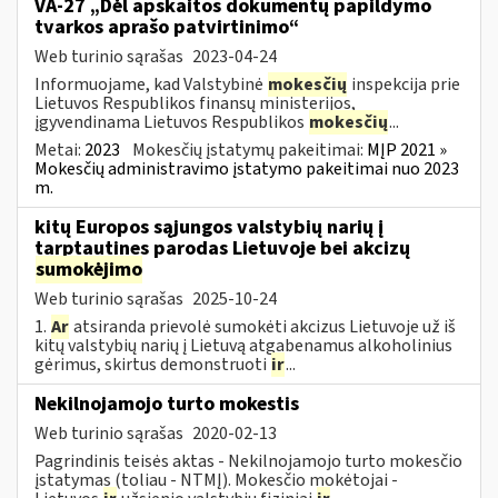
VA-27 „Dėl apskaitos dokumentų papildymo
tvarkos aprašo patvirtinimo“
Web turinio sąrašas
2023-04-24
Informuojame, kad Valstybinė
mokesčių
inspekcija prie
Lietuvos Respublikos finansų ministerijos,
įgyvendinama Lietuvos Respublikos
mokesčių
...
Metai:
2023
Mokesčių įstatymų pakeitimai:
MĮP 2021 »
Mokesčių administravimo įstatymo pakeitimai nuo 2023
m.
kitų Europos sąjungos valstybių narių į
tarptautines parodas Lietuvoje bei akcizų
sumokėjimo
Web turinio sąrašas
2025-10-24
1.
Ar
atsiranda prievolė sumokėti akcizus Lietuvoje už iš
kitų valstybių narių į Lietuvą atgabenamus alkoholinius
gėrimus, skirtus demonstruoti
ir
...
Nekilnojamojo turto mokestis
Web turinio sąrašas
2020-02-13
Pagrindinis teisės aktas - Nekilnojamojo turto mokesčio
įstatymas (toliau - NTMĮ). Mokesčio mokėtojai -