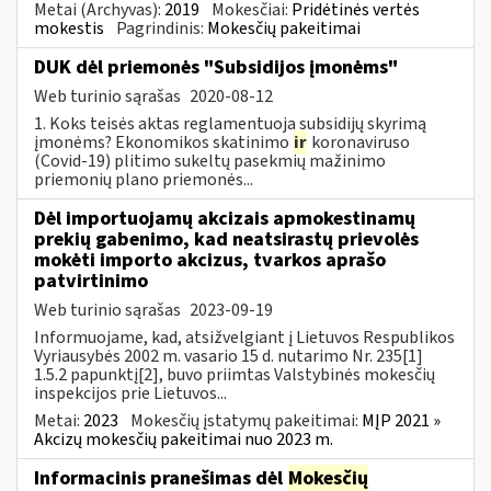
Metai (Archyvas):
2019
Mokesčiai:
Pridėtinės vertės
mokestis
Pagrindinis:
Mokesčių pakeitimai
DUK dėl priemonės "Subsidijos įmonėms"
Web turinio sąrašas
2020-08-12
1. Koks teisės aktas reglamentuoja subsidijų skyrimą
įmonėms? Ekonomikos skatinimo
ir
koronaviruso
(Covid-19) plitimo sukeltų pasekmių mažinimo
priemonių plano priemonės...
Dėl importuojamų akcizais apmokestinamų
prekių gabenimo, kad neatsirastų prievolės
mokėti importo akcizus, tvarkos aprašo
patvirtinimo
Web turinio sąrašas
2023-09-19
Informuojame, kad, atsižvelgiant į Lietuvos Respublikos
Vyriausybės 2002 m. vasario 15 d. nutarimo Nr. 235[1]
1.5.2 papunktį[2], buvo priimtas Valstybinės mokesčių
inspekcijos prie Lietuvos...
Metai:
2023
Mokesčių įstatymų pakeitimai:
MĮP 2021 »
Akcizų mokesčių pakeitimai nuo 2023 m.
Informacinis pranešimas dėl
Mokesčių