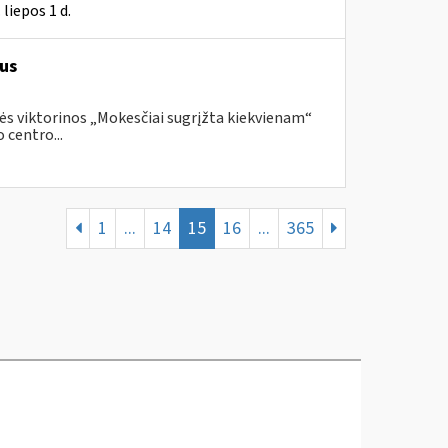
liepos 1 d.
us
ės viktorinos „Mokesčiai sugrįžta kiekvienam“
 centro...
1
...
14
15
16
...
365