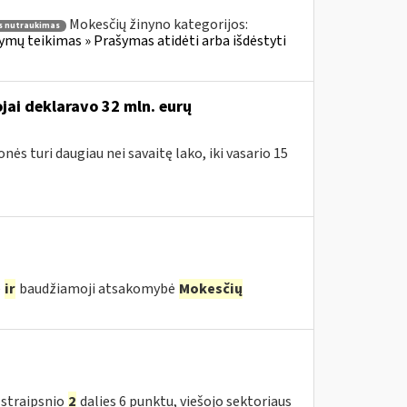
Mokesčių žinyno kategorijos:
 nutraukimas
ų teikimas » Prašymas atidėti arba išdėstyti
ai deklaravo 32 mln. eurų
nės turi daugiau nei savaitę lako, iki vasario 15
ė
ir
baudžiamoji atsakomybė
Mokesčių
 straipsnio
2
dalies 6 punktu, viešojo sektoriaus