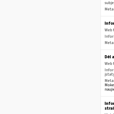
subje
Metai
Info
Web t
Info
Metai
Dėl 
Web t
Infor
įstat
Metai
Mokes
nauji
Info
stra