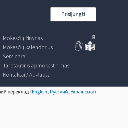
Prisijungti
Mokesčių žinynas
Mokesčių kalendorius
Seminarai
Tarptautinis apmokestinimas
Kontaktai / Apklausa
ний переклад (
English
,
Русский
,
Українська
)