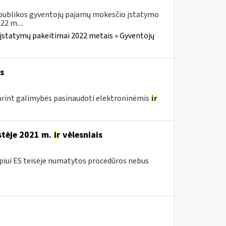
Respublikos gyventojų pajamų mokesčio įstatymo
2 m....
įstatymų pakeitimai 2022 metais » Gyventojų
s
urint galimybės pasinaudoti elektroninėmis
ir
stėje 2021 m.
ir
vėlesniais
iui ES teisėje numatytos procedūros nebus