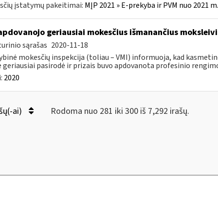
čių įstatymų pakeitimai:
MĮP 2021 » E-prekyba ir PVM nuo 2021 m. 
apdovanojo geriausiai mokesčius išmanančius moksleivi
urinio sąrašas
2020-11-18
ybinė mokesčių inspekcija (toliau – VMI) informuoja, kad kasmetin
e geriausiai pasirodė ir prizais buvo apdovanota profesinio rengimo
:
2020
šų(-ai)
Rodoma nuo 281 iki 300 iš 7,292 irašų.