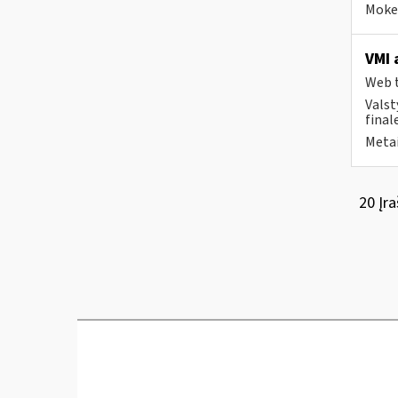
Mokes
VMI 
Web t
Valst
final
Metai
20 Įra