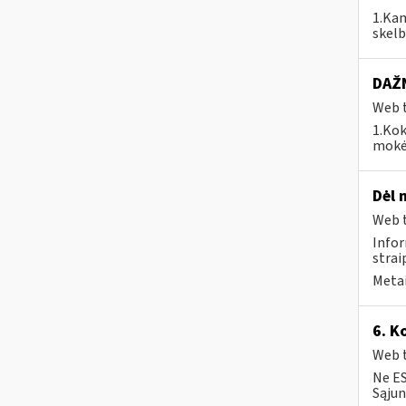
1.Kam
skelb
DAŽN
Web t
1.Kok
mokėj
Dėl 
Web t
Infor
strai
Metai
6. K
Web t
Ne ES
Sąjun