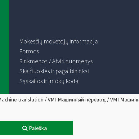
Mokesčių mokėtojų informacija
Formos
Rinkmenos / Atviri duomenys
Skaičiuoklės ir pagalbininkai
Sąskaitos ir įmokų kodai
Machine translation / VMI Машинный перевод / VMI Машин
Paieška