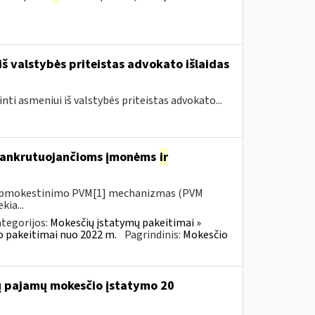
iš valstybės priteistas advokato išlaidas
inti asmeniui iš valstybės priteistas advokato...
 bankrutuojančioms įmonėms
ir
io apmokestinimo PVM[1] mechanizmas (PVM
kia...
tegorijos:
Mokesčių įstatymų pakeitimai »
o pakeitimai nuo 2022 m.
Pagrindinis:
Mokesčio
jų pajamų mokesčio įstatymo 20