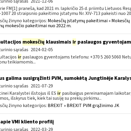
urinio sąrašas
2021-12-06
rie FM[1] praneša, kad 2021 m. lapkričio 25 d. priimtu Lietuvos 
X-1007 20 straipsnio pakeitimo įstatymu Nr. XIV-713 pakeisti nuo 202
čių žinyno kategorijos:
Mokesčių įstatymų pakeitimai » Mokesčių 
ų mokesčio pakeitimai nuo 2022 m.
ultacijos
mokesčių
klausimais
ir
paslaugos gyventojam
urinio sąrašas
2024-02-05
ltacijos
ir
paslaugos gyventojams telefonu: +370 5 260 5060 Net
onu teikiamomis...
s galima susigrąžinti PVM, sumokėtą Jungtinėje Karaly
urinio sąrašas
2021-07-29
inei Karalystei išstojus iš ES
ir
pasibaigus pereinamajam laikotarp
mos, išskyrus tiek, kiek tai susiję su prekių pirkimu...
čių žinyno kategorijos:
BREXIT » BREXIT PVM grąžinimo JK
apie VMI kliento profilį
urinio sąrašas
2022-03-29