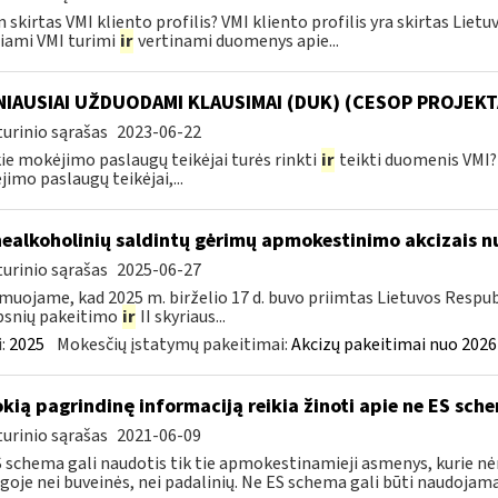
 skirtas VMI kliento profilis? VMI kliento profilis yra skirtas Lie
iami VMI turimi
ir
vertinami duomenys apie...
IAUSIAI UŽDUODAMI KLAUSIMAI (DUK) (CESOP PROJEKT
urinio sąrašas
2023-06-22
ie mokėjimo paslaugų teikėjai turės rinkti
ir
teikti duomenis VMI? 
imo paslaugų teikėjai,...
nealkoholinių saldintų gėrimų apmokestinimo akcizais nu
urinio sąrašas
2025-06-27
muojame, kad 2025 m. birželio 17 d. buvo priimtas Lietuvos Respub
psnių pakeitimo
ir
II skyriaus...
:
2025
Mokesčių įstatymų pakeitimai:
Akcizų pakeitimai nuo 2026
okią pagrindinę informaciją reikia žinoti apie ne ES sch
urinio sąrašas
2021-06-09
 schema gali naudotis tik tie apmokestinamieji asmenys, kurie nėra
goje nei buveinės, nei padalinių. Ne ES schema gali būti naudojama 