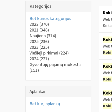
Kategorijos
Koki
Bet kurios kategorijos
Web t
2022
(370)
Kokia
2021
(348)
Naujiena
(314)
Kok
2025
(236)
Web t
2023
(225)
Koki
Viešieji pirkimai
(224)
2024
(221)
Gyventojų pajamų mokestis
Kok
(151)
Web t
Koki
Aplankai
Kok
Web t
Bet kurį aplanką
Koki