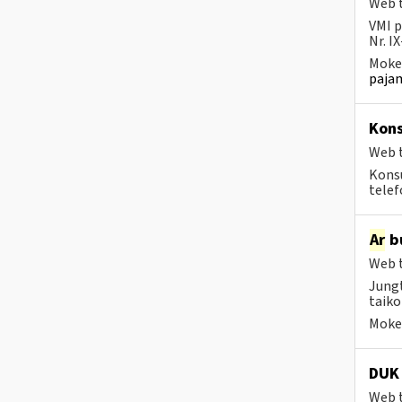
Web t
VMI p
Nr. I
Mokes
pajam
Kons
Web t
Konsu
telef
Ar
bu
Web t
Jungt
taiko
Mokes
DUK 
Web t