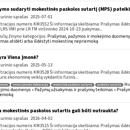
ymo sudaryti mokestinės paskolos sutartį (MPS) pateik
urinio sąrašas
2025-07-01
tracijos numeris KM3552 Ši informacija skelbiama: Prašymas išdė
 LRS VMI prie LR FM viršininko 2024-10-23 įsakymas...
čių žinyno kategorijos:
Prašymai, pažymos ir mokėjimo duomenys
mas atidėti arba išdėstyti mokestinę nepriemoką
yra Viena Įmonė?
urinio sąrašas
2025-05-13
tracijos numeris KM3528 Ši informacija skelbiama: Prašymas išdė
uris ekonominę veiklą vykdantis fizinis...
Mo
 įmonė
vienos įmonės deklaracija
mokestinė paskolos sutartis
paskolos sutartis
imo duomenys » Pažymų užsakymas ir prašymų teikimas » Prašyma
iemoką
 mokestinės paskolos sutartis gali būti nutraukta?
urinio sąrašas
2026-04-02
tracijos numeris KM3515 Ši informacija skelbiama: Prašymas išdė