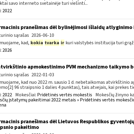
ktai savo interneto svetainėje turi viešinti...
:
2022
rmacinis pranešimas dėl bylinėjimosi išlaidų atlyginimo 
urinio sąrašas
2026-06-10
rmuojame, kad,
kokia
tvarka
ir
kuri valstybės institucija turi grąž
:
2026
atvirkštinio apmokestinimo PVM mechanizmo taikymo
urinio sąrašas
2022-01-03
muojame, kad nuo 2022 m. sausio 1 d. nebetaikomas atvirkštin
ymo[2] 96 straipsnio 1 dalies 4 punktas), tais atvejais, kai prekes tie
:
2022
Mokesčiai:
Pridėtinės vertės mokestis
Mokesčių žinyno ka
čių įstatymų pakeitimai 2022 metais » Pridėtinės vertės mokesči
ena
rmacinis pranešimas dėl Lietuvos Respublikos gyvento
ipsnio pakeitimo