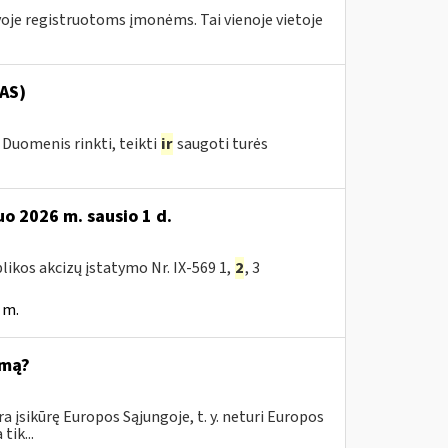
tuvoje registruotoms įmonėms. Tai vienoje vietoje
AS)
Duomenis rinkti, teikti
ir
saugoti turės
o 2026 m. sausio 1 d.
likos akcizų įstatymo Nr. IX-569 1,
2
, 3
 m.
emą?
 įsikūrę Europos Sąjungoje, t. y. neturi Europos
tik...