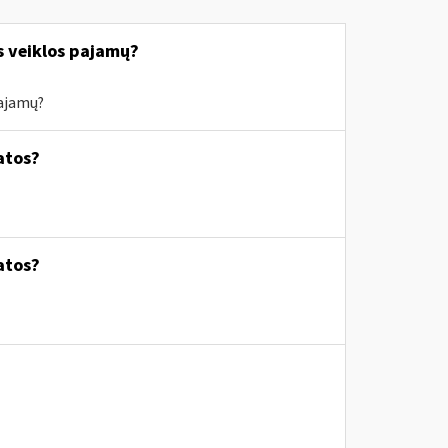
s veiklos pajamų?
pajamų?
atos?
atos?