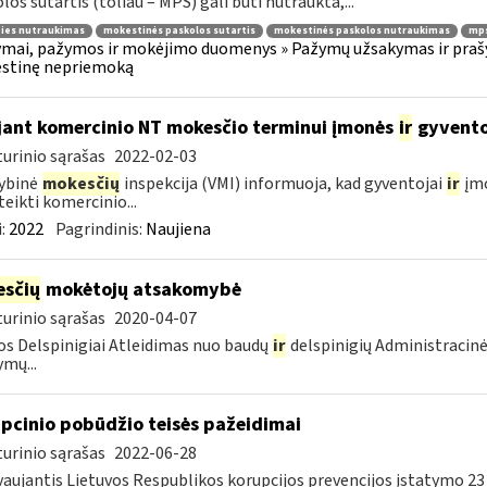
los sutartis (toliau – MPS) gali būti nutraukta,...
ties nutraukimas
mokestinės paskolos sutartis
mokestinės paskolos nutraukimas
mps
mai, pažymos ir mokėjimo duomenys » Pažymų užsakymas ir prašym
stinę nepriemoką
jant komercinio NT mokesčio terminui įmonės
ir
gyventoj
urinio sąrašas
2022-02-03
ybinė
mokesčių
inspekcija (VMI) informuoja, kad gyventojai
ir
įmo
ateikti komercinio...
:
2022
Pagrindinis:
Naujiena
sčių
mokėtojų atsakomybė
urinio sąrašas
2020-04-07
s Delspinigiai Atleidimas nuo baudų
ir
delspinigių Administracin
ymų...
pcinio pobūdžio teisės pažeidimai
urinio sąrašas
2022-06-28
aujantis Lietuvos Respublikos korupcijos prevencijos įstatymo 23