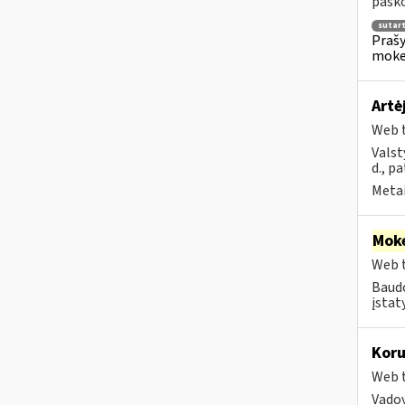
pasko
sutar
Prašy
moke
Artė
Web t
Valst
d., p
Metai
Moke
Web t
Baudo
įstat
Koru
Web t
Vadov