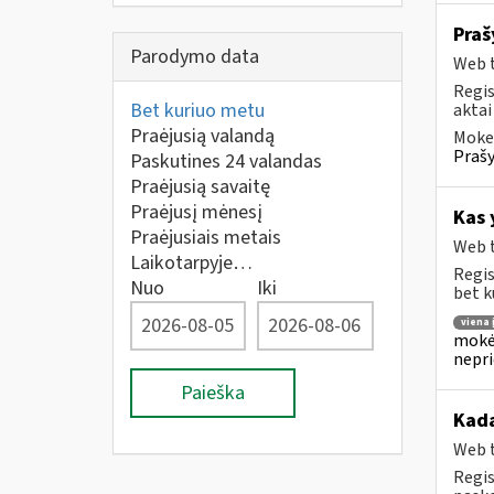
Praš
Parodymo data
Web t
Regis
Bet kuriuo metu
aktai
Praėjusią valandą
Mokes
Prašy
Paskutines 24 valandas
Praėjusią savaitę
Praėjusį mėnesį
Kas 
Praėjusiais metais
Web t
Laikotarpyje…
Regis
Nuo
Iki
bet k
viena
mokėj
nepr
Paieška
Kada
Web t
Regis