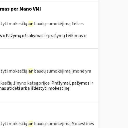
imas per Mano VMI
styti mokesčių
ar
baudų sumokėjimą Teises
 » Pažymų užsakymas ir prašymų teikimas »
styti mokesčių
ar
baudų sumokėjimą Įmonė yra
kesčių žinyno kategorijos:
Prašymai, pažymos ir
s atidėti arba išdėstyti mokestinę
styti mokesčių
ar
baudų sumokėjimą Mokestinės