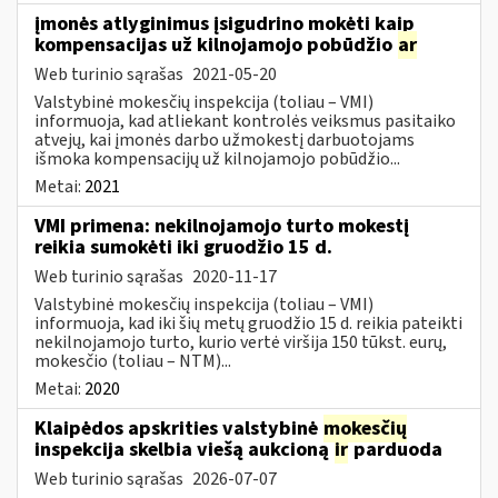
įmonės atlyginimus įsigudrino mokėti kaip
kompensacijas už kilnojamojo pobūdžio
ar
Web turinio sąrašas
2021-05-20
Valstybinė mokesčių inspekcija (toliau – VMI)
informuoja, kad atliekant kontrolės veiksmus pasitaiko
atvejų, kai įmonės darbo užmokestį darbuotojams
išmoka kompensacijų už kilnojamojo pobūdžio...
Metai:
2021
VMI primena: nekilnojamojo turto mokestį
reikia sumokėti iki gruodžio 15 d.
Web turinio sąrašas
2020-11-17
Valstybinė mokesčių inspekcija (toliau – VMI)
informuoja, kad iki šių metų gruodžio 15 d. reikia pateikti
nekilnojamojo turto, kurio vertė viršija 150 tūkst. eurų,
mokesčio (toliau – NTM)...
Metai:
2020
Klaipėdos apskrities valstybinė
mokesčių
inspekcija skelbia viešą aukcioną
ir
parduoda
Web turinio sąrašas
2026-07-07