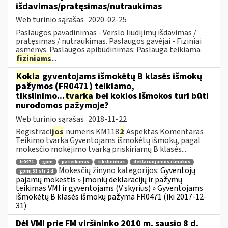
išdavimas/pratęsimas/nutraukimas
Web turinio sąrašas
2020-02-25
Paslaugos pavadinimas - Verslo liudijimų išdavimas /
pratęsimas / nutraukimas. Paslaugos gavėjai - Fiziniai
asmenys. Paslaugos apibūdinimas: Paslauga teikiama
fiziniams
...
Kokia
gyventojams išmokėtų B klasės išmokų
pažymos (FR0471) teikiamo,
tikslinimo...
tvarka
bei kokios išmokos turi būti
nurodomos pažymoje?
Web turinio sąrašas
2018-11-22
Registraci
jos
numeris KM118
2
Aspektas Komentaras
Teikimo tvarka Gyventojams išmokėtų išmokų, pagal
mokesčio mokėjimo tvarką priskiriamų B klasės...
fr0471
gpm
pateikimas
tikslinimas
deklaruojamos išmokos
Mokesčių žinyno kategorijos:
Gyventojų
gpmį 33 str 2 d
pajamų mokestis » Įmonių deklaracijų ir pažymų
teikimas VMI ir gyventojams (V skyrius) » Gyventojams
išmokėtų B klasės išmokų pažyma FR0471 (iki 2017-12-
31)
Dėl VMI prie FM viršininko 2010 m. sausio 8 d.