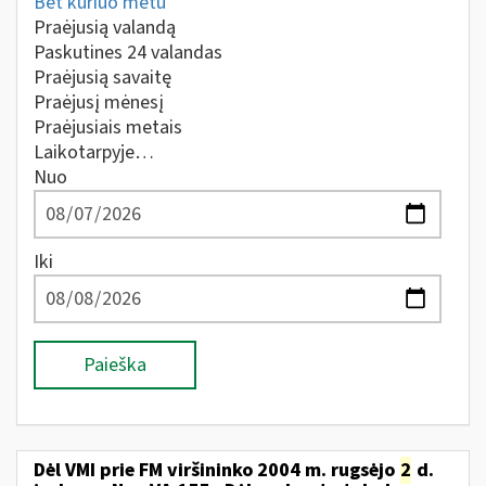
Bet kuriuo metu
Praėjusią valandą
Paskutines 24 valandas
Praėjusią savaitę
Praėjusį mėnesį
Praėjusiais metais
Laikotarpyje…
Nuo
Iki
Paieška
Dėl VMI prie FM viršininko 2004 m. rugsėjo
2
d.