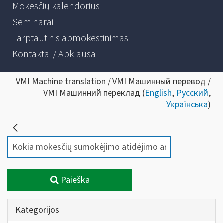
Mokesčių kalendorius
Seminarai
Tarptautinis apmokestinimas
Kontaktai / Apklausa
VMI Machine translation / VMI Машинный перевод /
VMI Машинний переклад (
English
,
Русский
,
Українська
)
Paieška
Kategorijos