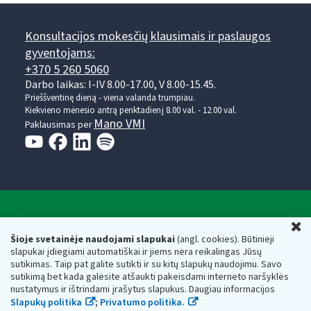
Konsultacijos mokesčių klausimais ir paslaugos
gyventojams:
+370 5 260 5060
Darbo laikas: I-IV 8.00-17.00, V 8.00-15.45.
Prieššventinę dieną - viena valanda trumpiau.
Kiekvieno mėnesio antrą penktadienį 8.00 val. - 12.00 val.
Mano VMI
Paklausimas per
Valstybinė mokesčių inspekcija prie Lietuvos
U
Respublikos finansų ministerijos
Šioje svetainėje naudojami slapukai
(angl. cookies). Būtinieji
slapukai įdiegiami automatiškai ir jiems nėra reikalingas Jūsų
Biudžetinė įstaiga. Juridinio asmens kodas — 188659752,
sutikimas. Taip pat galite sutikti ir su kitų slapukų naudojimu. Savo
adresas: Vasario 16-osios g. 14, 01107 Vilnius, Lietuva, el.paštas:
sutikimą bet kada galėsite atšaukti pakeisdami interneto naršyklės
vmi@vmi.lt
, E. pristatymo dėžutės adresas 188659752
nustatymus ir ištrindami įrašytus slapukus. Daugiau informacijos
Duomenys apie Valstybinę mokesčių inspekciją prie Lietuvos
Slapukų politika
;
Privatumo politika.
Respublikos finansų ministerijos kaupiami ir saugomi Juridinių