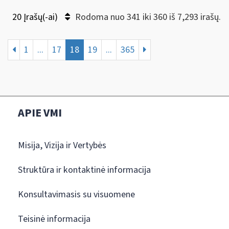
20 Įrašų(-ai)
Rodoma nuo 341 iki 360 iš 7,293 irašų.
1
...
17
18
19
...
365
APIE VMI
Misija, Vizija ir Vertybės
Struktūra ir kontaktinė informacija
Konsultavimasis su visuomene
Teisinė informacija