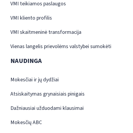
VMI teikiamos paslaugos
VMI kliento profilis
VMI skaitmeninė transformacija
Vienas langelis prievolėms valstybei sumokėti
NAUDINGA
Mokesčiai ir jų dydžiai
Atsiskaitymas grynaisiais pinigais
Dažniausiai užduodami klausimai
Mokesčių ABC