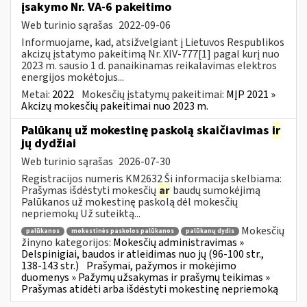
įsakymo Nr. VA-6 pakeitimo
Web turinio sąrašas
2022-09-06
Informuojame, kad, atsižvelgiant į Lietuvos Respublikos
akcizų įstatymo pakeitimą Nr. XIV-777[1] pagal kurį nuo
2023 m. sausio 1 d. panaikinamas reikalavimas elektros
energijos mokėtojus...
Metai:
2022
Mokesčių įstatymų pakeitimai:
MĮP 2021 »
Akcizų mokesčių pakeitimai nuo 2023 m.
Palūkanų už mokestinę paskolą skaičiavimas
ir
jų dydžiai
Web turinio sąrašas
2026-07-30
Registracijos numeris KM2632 Ši informacija skelbiama:
Prašymas išdėstyti mokesčių
ar
baudų sumokėjimą
Palūkanos už mokestinę paskolą dėl mokesčių
nepriemokų Už suteiktą...
Mokesčių
palūkanos
mokestinės paskolos palūkanos
palūkanų dydis
žinyno kategorijos:
Mokesčių administravimas »
Delspinigiai, baudos ir atleidimas nuo jų (96-100 str.,
138-143 str.)
Prašymai, pažymos ir mokėjimo
duomenys » Pažymų užsakymas ir prašymų teikimas »
Prašymas atidėti arba išdėstyti mokestinę nepriemoką