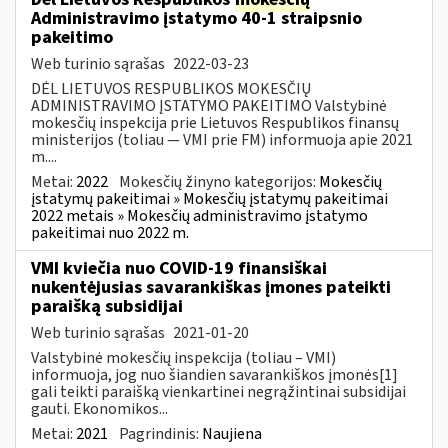
Administravimo įstatymo 40-1 straipsnio
pakeitimo
Web turinio sąrašas
2022-03-23
DĖL LIETUVOS RESPUBLIKOS MOKESČIŲ
ADMINISTRAVIMO ĮSTATYMO PAKEITIMO Valstybinė
mokesčių inspekcija prie Lietuvos Respublikos finansų
ministerijos (toliau — VMI prie FM) informuoja apie 2021
m....
Metai:
2022
Mokesčių žinyno kategorijos:
Mokesčių
įstatymų pakeitimai » Mokesčių įstatymų pakeitimai
2022 metais » Mokesčių administravimo įstatymo
pakeitimai nuo 2022 m.
VMI kviečia nuo COVID-19 finansiškai
nukentėjusias savarankiškas įmones pateikti
paraišką subsidijai
Web turinio sąrašas
2021-01-20
Valstybinė mokesčių inspekcija (toliau – VMI)
informuoja, jog nuo šiandien savarankiškos įmonės[1]
gali teikti paraišką vienkartinei negrąžintinai subsidijai
gauti. Ekonomikos...
Metai:
2021
Pagrindinis:
Naujiena