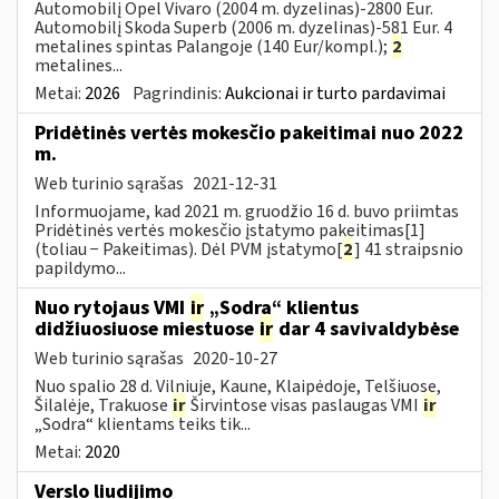
Automobilį Opel Vivaro (2004 m. dyzelinas)-2800 Eur.
Automobilį Skoda Superb (2006 m. dyzelinas)-581 Eur. 4
metalines spintas Palangoje (140 Eur/kompl.);
2
metalines...
Metai:
2026
Pagrindinis:
Aukcionai ir turto pardavimai
Pridėtinės vertės mokesčio pakeitimai nuo 2022
m.
Web turinio sąrašas
2021-12-31
Informuojame, kad 2021 m. gruodžio 16 d. buvo priimtas
Pridėtinės vertės mokesčio įstatymo pakeitimas[1]
(toliau − Pakeitimas). Dėl PVM įstatymo[
2
] 41 straipsnio
papildymo...
Nuo rytojaus VMI
ir
„Sodra“ klientus
didžiuosiuose miestuose
ir
dar 4 savivaldybėse
Web turinio sąrašas
2020-10-27
Nuo spalio 28 d. Vilniuje, Kaune, Klaipėdoje, Telšiuose,
Šilalėje, Trakuose
ir
Širvintose visas paslaugas VMI
ir
„Sodra“ klientams teiks tik...
Metai:
2020
Verslo liudijimo