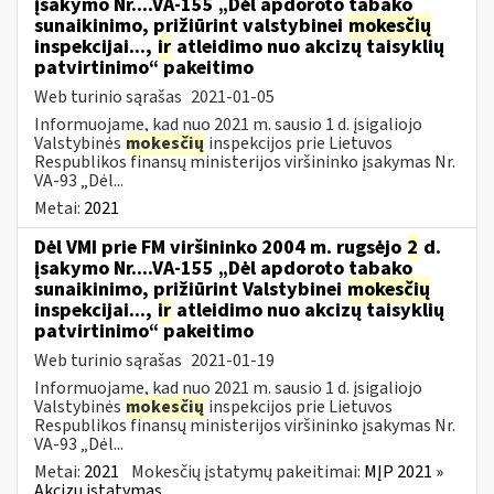
įsakymo Nr....VA-155 „Dėl apdoroto tabako
sunaikinimo, prižiūrint valstybinei
mokesčių
inspekcijai...,
ir
atleidimo nuo akcizų taisyklių
patvirtinimo“ pakeitimo
Web turinio sąrašas
2021-01-05
Informuojame, kad nuo 2021 m. sausio 1 d. įsigaliojo
Valstybinės
mokesčių
inspekcijos prie Lietuvos
Respublikos finansų ministerijos viršininko įsakymas Nr.
VA-93 „Dėl...
Metai:
2021
Dėl VMI prie FM viršininko 2004 m. rugsėjo
2
d.
įsakymo Nr....VA-155 „Dėl apdoroto tabako
sunaikinimo, prižiūrint Valstybinei
mokesčių
inspekcijai...,
ir
atleidimo nuo akcizų taisyklių
patvirtinimo“ pakeitimo
Web turinio sąrašas
2021-01-19
Informuojame, kad nuo 2021 m. sausio 1 d. įsigaliojo
Valstybinės
mokesčių
inspekcijos prie Lietuvos
Respublikos finansų ministerijos viršininko įsakymas Nr.
VA-93 „Dėl...
Metai:
2021
Mokesčių įstatymų pakeitimai:
MĮP 2021 »
Akcizų įstatymas