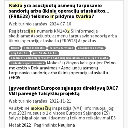
Kokia
yra asocijuotų asmenų tarpusavio
sandorių arba ūkinių operacijų ataskaitos...
(FR0528) teikimo
ir
pildymo
tvarka
?
Web turinio sąrašas
2024-07-16
Registraci
jos
numeris KM140
2
Ši informacija
skelbiama: Asocijuotų asmenų tarpusavio sandorių arba
ūkinių operacijų ataskaita (FR0528) Aspektas...
fr0528
pelno mokestis
teikimo terminas
asocijuotas asmuo
pmį 2 str. 8 d.
pmį 50 str. 2 d. 1 p.
asocijuotų asmenų tarpusavio sandorių arba ūkinių operacijų ataskaita
Mokesčių žinyno kategorijos:
Pelno
nedeklaruojamos sumos
mokestis » Deklaravimas » Asocijuotų asmenų
tarpusavio sandorių arba ūkinių operacijų ataskaita
(FR05
Įgyvendinant Europos sąjungos direktyvą DAC7
VMI parengė Taisyklių projektą
Web turinio sąrašas
2022-11-21
Valstybinė
mokesčių
inspekcija (VMI) informuoja, jog
nuo 2023 m. sausio 1 d. visose Europos Sąjungos (ES)
šalyse įsigalioja nauji duomenų teikimo reikalavimai ES...
Metai:
2022
Pagrindinis:
Naujiena