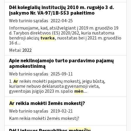
Dėl kolegialių institucijų 2010 m. rugsėjo 3 d.
įsakymo Nr. VA-97/1B-553 pakeitimo
Web turinio sąrašas
2022-04-25
Informuojame, kad, atsižvelgiant į 2019 m. gruodžio 19
d. Tarybos direktyvos (ES) 2020/262, kuria nustatoma
bendroji akcizų
tvarka
, nuostatas bei į 2021 m. gruodžio
16 d....
Metai:
2022
Apie nekilnojamojo turto pardavimo pajamų
apmokestinimą
Web turinio sąrašas
2025-09-11
1.
Ar
reikės mokėti pajamų mokestį, jeigu būstą,
kuriame nebuvo deklaruota gyvenamoji vieta,
gyventojas įsigijo 2023 m. spalio
mėn
....
Ar
reikia mokėti žemės mokestį?
Web turinio sąrašas
2019-02-21
Kam reikia mokėti žemės mokestį?
Dėl Lietuvos Respublikos
mokesčių