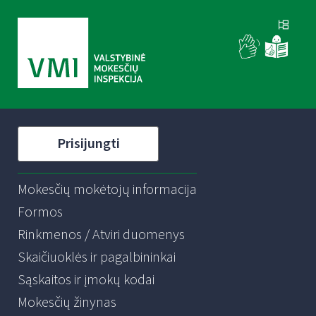
Prisijungti
Mokesčių mokėtojų informacija
Formos
Rinkmenos / Atviri duomenys
Skaičiuoklės ir pagalbininkai
Sąskaitos ir įmokų kodai
Mokesčių žinynas