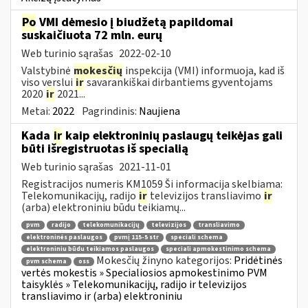
Po
VMI dėmesio į biudžetą papildomai
suskaičiuota 72 mln. eurų
Web turinio sąrašas
2022-02-10
Valstybinė
mokesčių
inspekcija (VMI) informuoja, kad iš
viso verslui
ir
savarankiškai dirbantiems gyventojams
2020
ir
2021...
Metai:
2022
Pagrindinis:
Naujiena
Kada
ir
kaip elektroninių paslaugų teikėjas gali
būti išregistruotas iš specialią
Web turinio sąrašas
2021-11-01
Registracijos numeris KM1059 Ši informacija skelbiama:
Telekomunikacijų, radijo
ir
televizijos transliavimo
ir
(arba) elektroniniu būdu teikiamų...
pvm
radijo
telekomunikacijų
televizijos
transliavimo
elektroninės paslaugos
pvmį 115-5 str
speciali schema
elektroniniu būdu teikiamos paslaugos
speciali apmokestinimo schema
Mokesčių žinyno kategorijos:
Pridėtinės
pvm schema
oss
vertės mokestis » Specialiosios apmokestinimo PVM
taisyklės » Telekomunikacijų, radijo ir televizijos
transliavimo ir (arba) elektroniniu