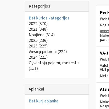
Kategorijos
Per 
Bet kurios kategorijos
Web t
2022
(370)
Regis
2021
(348)
pakla
Naujiena
(314)
Mokes
parei
2025
(236)
2023
(225)
Viešieji pirkimai
(224)
VA-
2024
(221)
Web t
Gyventojų pajamų mokestis
Valst
(151)
VMI p
Metai
Aplankai
Atsi
Web t
Bet kurį aplanką
Mokes
Respu