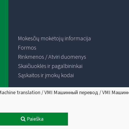
Mokesčių mokėtojų informacija
Formos
Rinkmenos / Atviri duomenys
Skaičiuoklės ir pagalbininkai
Sąskaitos ir įmokų kodai
Machine translation / VMI Машинный перевод / VMI Машин
Paieška