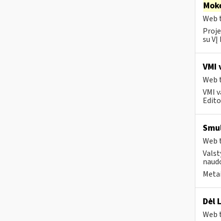
Moke
Web t
Proje
su VĮ
VMI 
Web t
VMI v
Editos
Smul
Web t
Valst
naudo
Metai
Dėl 
Web t