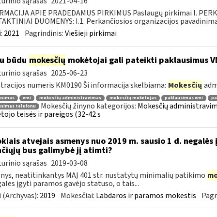
urinio sąrašas
2021-04-16
RMACIJA APIE PRADEDAMUS PIRKIMUS Paslaugų pirkimai I. PER
KTINIAI DUOMENYS: I.1. Perkančiosios organizacijos pavadinimas
:
2021
Pagrindinis:
Viešieji pirkimai
iu būdu
mokesčių
mokėtojai gali pateikti paklausimus V
urinio sąrašas
2025-06-23
tracijos numeris KM0190 Ši informacija skelbiama:
Mokesčių
adm
usimas
vmi
mokesčių administravimas
mokesčių mokėtojas
paklausimas vmi
pa
Mokesčių žinyno kategorijos:
Mokesčių administravim
usimas telefonu
ojo teisės ir pareigos (32-42 s
okiais atvejais asmenys nuo 2019 m. sausio 1 d. negalės 
nčiųjų bus galimybė jį atimti?
urinio sąrašas
2019-03-08
ys, neatitinkantys MAĮ 401 str. nustatytų minimalių patikimo
mo
galės įgyti paramos gavėjo statuso, o tais...
 (Archyvas):
2019
Mokesčiai:
Labdaros ir paramos mokestis
Pagr