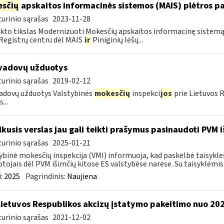
sčių
apskaitos informacinės sistemos (MAIS) plėtros pas
urinio sąrašas
2023-11-28
kto tikslas Modernizuoti Mokesčių apskaitos informacinę sistemą (
 Registrų centru dėl MAIS
ir
Piniginių lėšų...
vadovų užduotys
urinio sąrašas
2019-02-12
adovų užduotys Valstybinės
mokesčių
inspekci
jos
prie Lietuvos 
...
kusis verslas jau gali teikti prašymus pasinaudoti PVM i
urinio sąrašas
2025-01-21
ybinė mokesčių inspekcija (VMI) informuoja, kad paskelbė taisykle
tojais dėl PVM išimčių kitose ES valstybėse narėse. Su taisyklėmis s
:
2025
Pagrindinis:
Naujiena
Lietuvos Respublikos akcizų įstatymo pakeitimo nuo 202
urinio sąrašas
2021-12-02