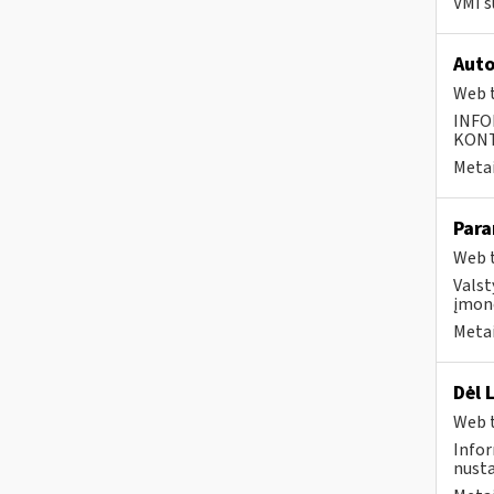
VMI s
Auto
Web t
INFO
KONTA
Metai
Para
Web t
Valst
įmonė
Metai
Dėl 
Web t
Infor
nusta