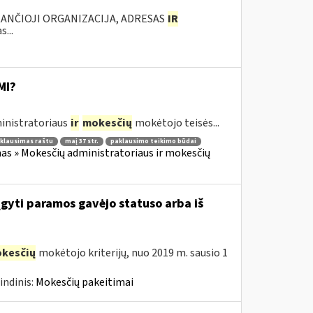
KANČIOJI ORGANIZACIJA, ADRESAS
IR
...
MI?
inistratoriaus
ir
mokesčių
mokėtojo teisės...
klausimas raštu
maį 37 str.
paklausimo teikimo būdai
as » Mokesčių administratoriaus ir mokesčių
įgyti paramos gavėjo statuso arba iš
kesčių
mokėtojo kriterijų, nuo 2019 m. sausio 1
indinis:
Mokesčių pakeitimai