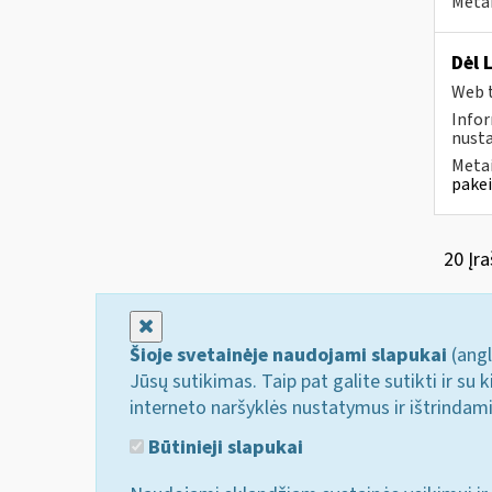
Metai
Dėl 
Web t
Infor
nusta
Metai
pakei
20 Įra
Uždaryti
Šioje svetainėje naudojami slapukai
(angl
Jūsų sutikimas. Taip pat galite sutikti ir s
interneto naršyklės nustatymus ir ištrindam
Būtinieji slapukai