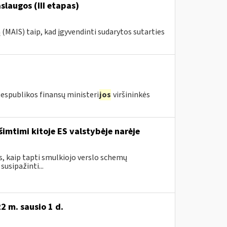
laugos (III etapas)
MAIS) taip, kad įgyvendinti sudarytos sutarties
Respublikos finansų ministeri
jos
viršininkės
šimtimi kitoje ES valstybėje narėje
s, kaip tapti smulkiojo verslo schemų
usipažinti...
2 m. sausio 1 d.