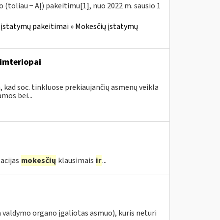
(toliau − AĮ) pakeitimu[1], nuo 2022 m. sausio 1
įstatymų pakeitimai » Mokesčių įstatymų
imteriopai
, kad soc. tinkluose prekiaujančių asmenų veikla
mos bei...
acijas
mokesčių
klausimais
ir
...
 valdymo organo įgaliotas asmuo), kuris neturi