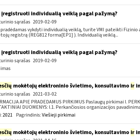
 įregistruoti individualią veiklą pagal pažymą?
urinio sąrašas
2019-02-09
 pradėdamas vykdyti individualią veiklą, turite VMI pateikti Fizini
ojų registrą (REG812 forma[EP1] ). Individualią veiklą...
 įregistruoti individualią veiklą pagal pažymą?
urinio sąrašas
2019-02-09
simas
sčių
mokėtojų elektroninio švietimo, konsultavimo
ir
i
urinio sąrašas
2021-03-02
RMACIJA APIE PRADEDAMUS PIRKIMUS Paslaugų pirkimai I. PER
KTINIAI DUOMENYS: I.1. Perkančiosios organizacijos pavadinimas
:
2021
Pagrindinis:
Viešieji pirkimai
sčių
mokėtojų elektroninio švietimo, konsultavimo
ir
i