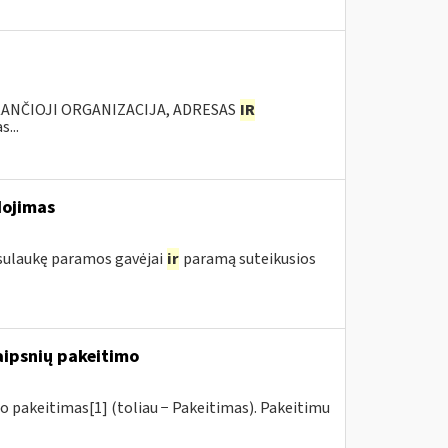
KANČIOJI ORGANIZACIJA, ADRESAS
IR
...
dojimas
 sulaukę paramos gavėjai
ir
paramą suteikusios
raipsnių pakeitimo
o pakeitimas[1] (toliau − Pakeitimas). Pakeitimu