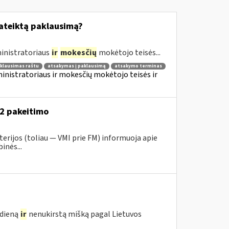
pateiktą paklausimą?
inistratoriaus
ir
mokesčių
mokėtojo teisės...
klausimas raštu
atsakymas į paklausimą
atsakymo terminas
nistratoriaus ir mokesčių mokėtojo teisės ir
52 pakeitimo
erijos (toliau ― VMI prie FM) informuoja apie
inės...
edieną
ir
nenukirstą mišką pagal Lietuvos