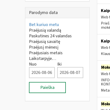
Kaip
Parodymo data
Web t
Prieš
Bet kuriuo metu
mokėt
Praėjusią valandą
Paskutines 24 valandas
Kaip
Praėjusią savaitę
Praėjusį mėnesį
Web t
Praėjusiais metais
Klau
Laikotarpyje…
Nuo
Iki
Moke
Web t
INFO
KONTA
Paieška
Metai
Moke