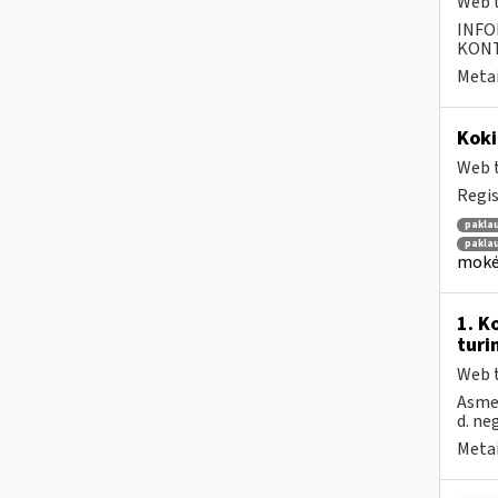
Web t
INFO
KONTA
Metai
Kok
Web t
Regis
pakla
pakla
mokėt
1. K
turi
Web t
Asmen
d. ne
Metai