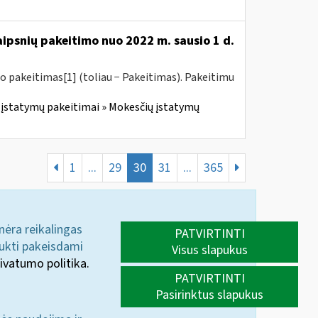
aipsnių pakeitimo nuo 2022 m. sausio 1 d.
o pakeitimas[1] (toliau − Pakeitimas). Pakeitimu
įstatymų pakeitimai » Mokesčių įstatymų
1
...
29
30
31
...
365
 nėra reikalingas
PATVIRTINTI
aukti pakeisdami
Visus slapukus
ivatumo politika.
PATVIRTINTI
Pasirinktus slapukus