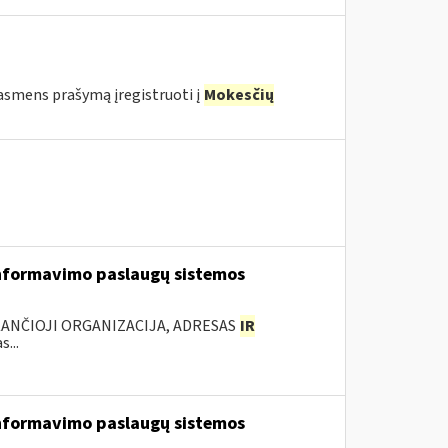
o asmens prašymą įregistruoti į
Mokesčių
nformavimo paslaugų sistemos
KANČIOJI ORGANIZACIJA, ADRESAS
IR
...
nformavimo paslaugų sistemos