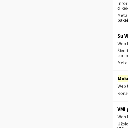
Infor
d. kei
Metai
pakei
Su V
Web t
Šiaul
turi 
Metai
Moke
Web t
Konsu
VMI 
Web t
Užsie