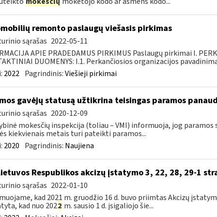
uteikto
mokesčių
mokėtojo kodo ar asmens kodo...
mobilių remonto paslaugų viešasis pirkimas
urinio sąrašas
2022-05-11
RMACIJA APIE PRADEDAMUS PIRKIMUS Paslaugų pirkimai I. PER
KTINIAI DUOMENYS: I.1. Perkančiosios organizacijos pavadinimas
:
2022
Pagrindinis:
Viešieji pirkimai
mos gavėjų statusą užtikrina teisingas paramos panau
urinio sąrašas
2020-12-09
ybinė mokesčių inspekcija (toliau – VMI) informuoja, jog paramos
s kiekvienais metais turi pateikti paramos...
:
2020
Pagrindinis:
Naujiena
Lietuvos Respublikos akcizų įstatymo 3, 22, 28, 29-1 st
urinio sąrašas
2022-01-10
muojame, kad 2021 m. gruodžio 16 d. buvo priimtas Akcizų įstatym
tyta, kad nuo 202
2
m. sausio 1 d. įsigaliojo šie...