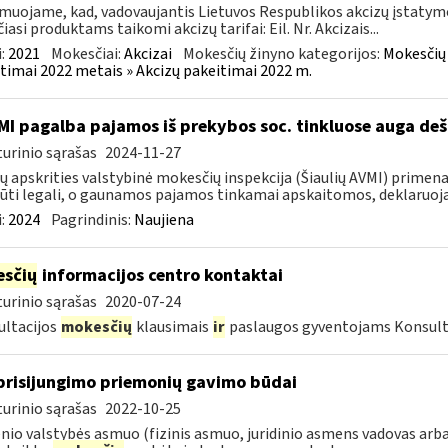
muojame, kad, vadovaujantis Lietuvos Respublikos akcizų įstatymo 
čiasi produktams taikomi akcizų tarifai: Eil. Nr. Akcizais...
:
2021
Mokesčiai:
Akcizai
Mokesčių žinyno kategorijos:
Mokesčių 
timai 2022 metais » Akcizų pakeitimai 2022 m.
MI pagalba pajamos iš prekybos soc. tinkluose auga deš
urinio sąrašas
2024-11-27
ių apskrities valstybinė mokesčių inspekcija (Šiaulių AVMI) primena
būti legali, o gaunamos pajamos tinkamai apskaitomos, deklaruoja
:
2024
Pagrindinis:
Naujiena
sčių
informacijos centro kontaktai
urinio sąrašas
2020-07-24
ltacijos
mokesčių
klausimais
ir
paslaugos gyventojams Konsult
prisijungimo priemonių gavimo būdai
urinio sąrašas
2022-10-25
nio valstybės asmuo (fizinis asmuo, juridinio asmens vadovas arba