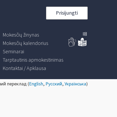
Prisijungti
Mokesčių žinynas
Mokesčių kalendorius
Seminarai
Tarptautinis apmokestinimas
Kontaktai / Apklausa
ний переклад (
English
,
Русский
,
Українська
)