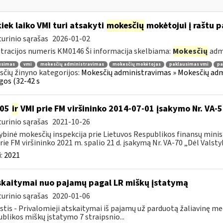
kiek laiko VMI turi atsakyti
mokesčių
mokėtojui į raštu 
urinio sąrašas
2026-01-02
tracijos numeris KM0146 Ši informacija skelbiama:
Mokesčių
adm
usimas
vmi
mokesčių administravimas
mokesčių mokėtojas
paklausimas vmi
pa
čių žinyno kategorijos:
Mokesčių administravimas » Mokesčių admi
gos (32-42 s
105
ir
VMI prie FM viršininko 2014-07-01 įsakymo Nr. VA-
urinio sąrašas
2021-10-26
ybinė mokesčių inspekcija prie Lietuvos Respublikos finansų minist
rie FM viršininko 2021 m. spalio 21 d. įsakymą Nr. VA-70 „Dėl Valstyb
:
2021
skaitymai nuo pajamų pagal LR miškų įstatymą
urinio sąrašas
2020-01-06
tis - Privalomieji atskaitymai iš pajamų už parduotą žaliavinę m
blikos miškų įstatymo 7 straipsnio...