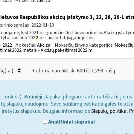
:
2022
Mokesčiai:
Akcizai
Lietuvos Respublikos akcizų įstatymo 3, 22, 28, 29-1 str
urinio sąrašas
2022-01-10
muojame, kad 2021 m. gruodžio 16 d. buvo priimtas Akcizų įstatym
tyta, kad nuo 202
2
m. sausio 1 d. įsigaliojo šie...
:
2022
Mokesčiai:
Akcizai
Mokesčių žinyno kategorijos:
Mokesčių 
timai 2022 metais » Akcizų pakeitimai 2022 m.
šų(-ai)
Rodoma nuo 581 iki 600 iš 7,293 irašų.
. cookies). Būtinieji slapukai įdiegiami automatiškai ir jiems
u kitų slapukų naudojimu. Savo sutikimą bet kada galėsite atš
i įrašytus slapukus. Daugiau informacijos
Slapukų politika
;
Pr
Analitiniai slapukai