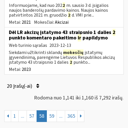
Informuojame, kad nuo 202
2
m. sausio 3 d. įsigalios
naujos banderolių pardavimo kainos. Naujos kainos
patvirtintos 2021 m. gruodžio
2
d. VMI prie...
Metai:
2021
Mokesčiai:
Akcizai
Dėl LR akcizų įstatymo 43 straipsnio 1 dalies
2
punkto komentaro pakeitimo
ir
papildymo
Web turinio sąrašas
2023-12-13
Siekdami užtikrinti sklandų
mokesčių
įstatymų
įgyvendinimą, parengėme Lietuvos Respublikos akcizų
įstatymo 43 straipsnio 1 dalies
2
punkto...
Metai:
2023
20 Įrašų(-ai)
Rodoma nuo 1,141 iki 1,160 iš 7,292 irašų.
1
...
57
58
59
...
365