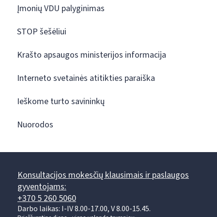
Įmonių VDU palyginimas
STOP šešėliui
Krašto apsaugos ministerijos informacija
Interneto svetainės atitikties paraiška
Ieškome turto savininkų
Nuorodos
Konsultacijos mokesčių klausimais ir paslaugos
gyventojams:
+370 5 260 5060
Darbo laikas: I-IV 8.00-17.00, V 8.00-15.45.