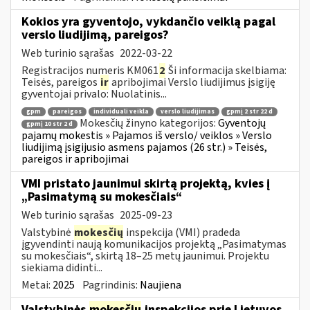
Kokios yra gyventojo, vykdančio veiklą pagal
verslo liudijimą, pareigos?
Web turinio sąrašas
2022-03-22
Registracijos numeris KM061
2
Ši informacija skelbiama:
Teisės, pareigos
ir
apribojimai Verslo liudijimus įsigiję
gyventojai privalo: Nuolatinis...
gpm
pareigos
individuali veikla
verslo liudijimas
gpmį 2 str 22 d
Mokesčių žinyno kategorijos:
Gyventojų
gpmį 10 str 2 d
pajamų mokestis » Pajamos iš verslo/ veiklos » Verslo
liudijimą įsigijusio asmens pajamos (26 str.) » Teisės,
pareigos ir apribojimai
VMI pristato jaunimui skirtą projektą, kvies į
„Pasimatymą su mokesčiais“
Web turinio sąrašas
2025-09-23
Valstybinė
mokesčių
inspekcija (VMI) pradeda
įgyvendinti naują komunikacijos projektą „Pasimatymas
su mokesčiais“, skirtą 18–25 metų jaunimui. Projektu
siekiama didinti...
Metai:
2025
Pagrindinis:
Naujiena
Valstybinės
mokesčių
inspekcijos prie Lietuvos