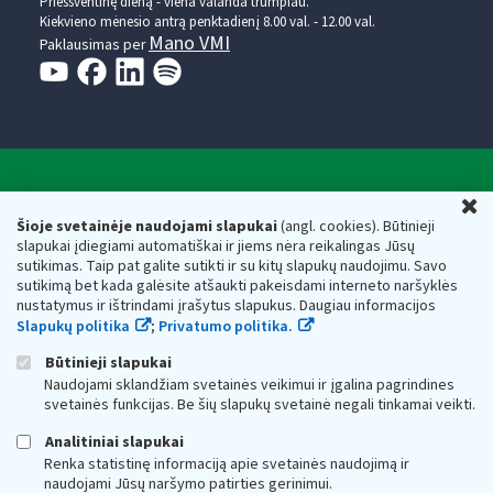
Prieššventinę dieną - viena valanda trumpiau.
Kiekvieno mėnesio antrą penktadienį 8.00 val. - 12.00 val.
Mano VMI
Paklausimas per
Valstybinė mokesčių inspekcija prie Lietuvos
U
Respublikos finansų ministerijos
Šioje svetainėje naudojami slapukai
(angl. cookies). Būtinieji
slapukai įdiegiami automatiškai ir jiems nėra reikalingas Jūsų
Biudžetinė įstaiga. Juridinio asmens kodas — 188659752,
sutikimas. Taip pat galite sutikti ir su kitų slapukų naudojimu. Savo
adresas: Vasario 16-osios g. 14, 01107 Vilnius, Lietuva, el.paštas:
sutikimą bet kada galėsite atšaukti pakeisdami interneto naršyklės
vmi@vmi.lt
, E. pristatymo dėžutės adresas 188659752
nustatymus ir ištrindami įrašytus slapukus. Daugiau informacijos
Duomenys apie Valstybinę mokesčių inspekciją prie Lietuvos
Slapukų politika
;
Privatumo politika.
Respublikos finansų ministerijos kaupiami ir saugomi Juridinių
asmenų registre
Būtinieji slapukai
Naudojami sklandžiam svetainės veikimui ir įgalina pagrindines
svetainės funkcijas. Be šių slapukų svetainė negali tinkamai veikti.
Analitiniai slapukai
Renka statistinę informaciją apie svetainės naudojimą ir
naudojami Jūsų naršymo patirties gerinimui.