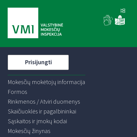
Prisijungti
Mokesčių mokėtojų informacija
Formos
Rinkmenos / Atviri duomenys
Skaičiuoklės ir pagalbininkai
Sąskaitos ir įmokų kodai
Mokesčių žinynas