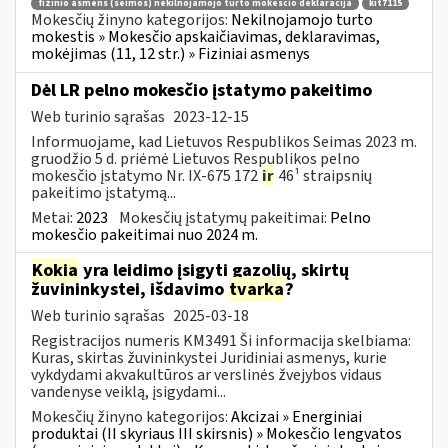
fizinio asmens (šeimos) nekilnojamojo turto mokesčio deklaracija
kit7115
Mokesčių žinyno kategorijos:
Nekilnojamojo turto
mokestis » Mokesčio apskaičiavimas, deklaravimas,
mokėjimas (11, 12 str.) » Fiziniai asmenys
Dėl LR pelno mokesčio įstatymo pakeitimo
Web turinio sąrašas
2023-12-15
Informuojame, kad Lietuvos Respublikos Seimas 2023 m.
gruodžio 5 d. priėmė Lietuvos Respublikos pelno
mokesčio įstatymo Nr. IX-675 172
ir
46¹ straipsnių
pakeitimo įstatymą...
Metai:
2023
Mokesčių įstatymų pakeitimai:
Pelno
mokesčio pakeitimai nuo 2024 m.
Kokia
yra leidimo įsigyti gazolių, skirtų
žuvininkystei, išdavimo
tvarka
?
Web turinio sąrašas
2025-03-18
Registracijos numeris KM3491 Ši informacija skelbiama:
Kuras, skirtas žuvininkystei Juridiniai asmenys, kurie
vykdydami akvakultūros ar verslinės žvejybos vidaus
vandenyse veiklą, įsigydami...
Mokesčių žinyno kategorijos:
Akcizai » Energiniai
produktai (II skyriaus III skirsnis) » Mokesčio lengvatos