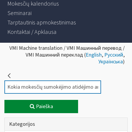
Mokesčių kalendorius
Seminarai
Tarptautinis apmokestinimas
Kontaktai / Apklausa
VMI Machine translation / VMI Машинный перевод /
VMI Машинний переклад (
English
,
Русский
,
Українська
)
Paieška
Kategorijos