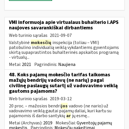
VMI informuoja apie virtualaus buhalterio i.APS
naujoves savarankiškai dirbantiems
Web turinio sąrašas
2021-09-07
Valstybinė
mokesčių
inspekcija (toliau – VMI)
patobulino individualią veiklą vykdantiems gyventojams
skirtą supaprastintos buhalterinės apskaitos programą
- virtualų...
Metai:
2021
Pagrindinis:
Naujiena
48. Koks pajamų mokesčio tarifas taikomas
mažųjų bendrijų vadovų (ne narių) pagal
civilinę paslaugų sutartį už vadovavimo veiklą
gautoms pajamoms?
Web turinio sąrašas
2019-03-12
20 proc. – mažosios bendri
jos
vadovo (ne nario) už
vadovavimo veiklą gautai pajamų daliai, kuri kartu su
pajamomis iš darbo santykių
ar
jų esmę...
Metai (Archyvas):
2019
Mokesčiai:
Gyventojų pajamų
mokestis
Pagrindinis:
Mokesčių pakeitimai