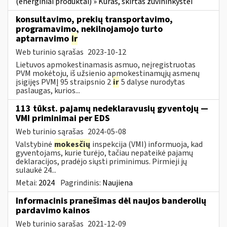
(energiniai produktai) » Kuras, skirtas žuvininkystei
konsultavimo, prekių transportavimo,
programavimo, nekilnojamojo turto
aptarnavimo
ir
Web turinio sąrašas
2023-10-12
Lietuvos apmokestinamasis asmuo, neįregistruotas
PVM mokėtoju, iš užsienio apmokestinamųjų asmenų
įsigijęs PVMĮ 95 straipsnio 2
ir
5 dalyse nurodytas
paslaugas, kurios...
113 tūkst. pajamų nedeklaravusių gyventojų —
VMI priminimai per EDS
Web turinio sąrašas
2024-05-08
Valstybinė
mokesčių
inspekcija (VMI) informuoja, kad
gyventojams, kurie turėjo, tačiau nepateikė pajamų
deklaracijos, pradėjo siųsti priminimus. Pirmieji jų
sulaukė 24...
Metai:
2024
Pagrindinis:
Naujiena
Informacinis pranešimas dėl naujos banderolių
pardavimo kainos
Web turinio sąrašas
2021-12-09