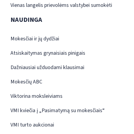
Vienas langelis prievolėms valstybei sumokėti
NAUDINGA
Mokesčiai ir jų dydžiai
Atsiskaitymas grynaisiais pinigais
Dažniausiai užduodami klausimai
Mokesčių ABC
Viktorina moksleiviams
VMI kviečia į „Pasimatymą su mokesčiais“
VMI turto aukcionai