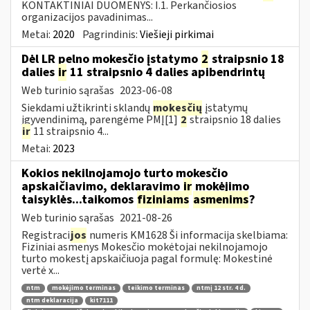
KONTAKTINIAI DUOMENYS: I.1. Perkančiosios
organizacijos pavadinimas...
Metai:
2020
Pagrindinis:
Viešieji pirkimai
Dėl LR pelno mokesčio įstatymo
2
straipsnio 18
dalies
ir
11 straipsnio 4 dalies apibendrintų
Web turinio sąrašas
2023-06-08
Siekdami užtikrinti sklandų
mokesčių
įstatymų
įgyvendinimą, parengėme PMĮ[1]
2
straipsnio 18 dalies
ir
11 straipsnio 4...
Metai:
2023
Kokios nekilnojamojo turto mokesčio
apskaičiavimo, deklaravimo
ir
mokėjimo
taisyklės...taikomos
fiziniams
asmenims
?
Web turinio sąrašas
2021-08-26
Registraci
jos
numeris KM1628 Ši informacija skelbiama:
Fiziniai asmenys Mokesčio mokėtojai nekilnojamojo
turto mokestį apskaičiuoja pagal formulę: Mokestinė
vertė x...
ntm
mokėjimo terminas
teikimo terminas
ntmį 12 str. 4 d.
ntm deklaracija
kit7111