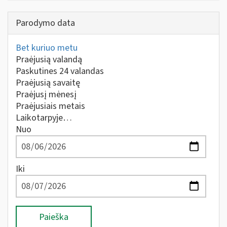
Parodymo data
Bet kuriuo metu
Praėjusią valandą
Paskutines 24 valandas
Praėjusią savaitę
Praėjusį mėnesį
Praėjusiais metais
Laikotarpyje…
Nuo
Iki
Paieška