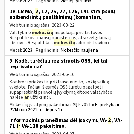
Metai:
2022
Pagrindinis:
Viešieji pirkimai
Dėl LR MAĮ
2
, 12, 25, 27, 126, 141 straipsnių
apibendrintų paaiškinimų (komentarų
Web turinio sąrašas
2023-08-22
Valstybinė
mokesčių
inspekcija prie Lietuvos
Respublikos finansų ministerijos, atsižvelgdama į
Lietuvos Respublikos
mokesčių
administravimo...
Metai:
2023
Pagrindinis:
Mokesčio naujiena
9. Kodėl turėčiau registruotis OSS, jei tai
neprivaloma?
Web turinio sąrašas
2021-06-16
Konkreti priežastis priklauso nuo to, kokią veiklą
vykdote. Tačiau iš esmės OSS turėtų pagelbėti
supaprastinti prievolių įvykdymą kitose valstybėse
narėse
ar
užtikrinti,...
Mokesčių įstatymų pakeitimai:
MĮP 2021 » E-prekyba ir
PVM nuo 2021 m. liepos 1 d.
Informacinis pranešimas dėl įsakymų VA-
2
, VA-
71
ir
VA-128 pakeitimo.
Web turinio sąrašas
2023-04-27