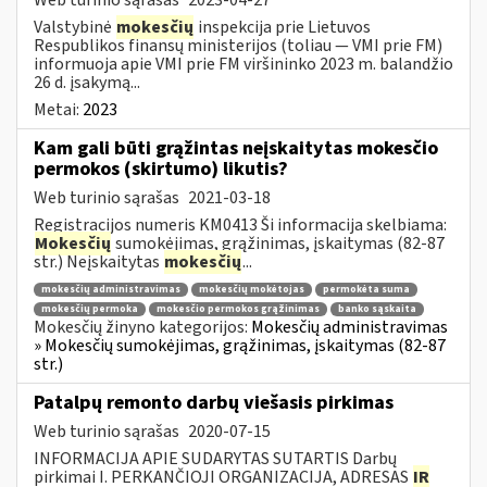
Valstybinė
mokesčių
inspekcija prie Lietuvos
Respublikos finansų ministerijos (toliau ― VMI prie FM)
informuoja apie VMI prie FM viršininko 2023 m. balandžio
26 d. įsakymą...
Metai:
2023
Kam gali būti grąžintas neįskaitytas mokesčio
permokos (skirtumo) likutis?
Web turinio sąrašas
2021-03-18
Registracijos numeris KM0413 Ši informacija skelbiama:
Mokesčių
sumokėjimas, grąžinimas, įskaitymas (82-87
str.) Neįskaitytas
mokesčių
...
mokesčių administravimas
mokesčių mokėtojas
permokėta suma
mokesčių permoka
mokesčio permokos grąžinimas
banko sąskaita
Mokesčių žinyno kategorijos:
Mokesčių administravimas
» Mokesčių sumokėjimas, grąžinimas, įskaitymas (82-87
str.)
Patalpų remonto darbų viešasis pirkimas
Web turinio sąrašas
2020-07-15
INFORMACIJA APIE SUDARYTAS SUTARTIS Darbų
pirkimai I. PERKANČIOJI ORGANIZACIJA, ADRESAS
IR