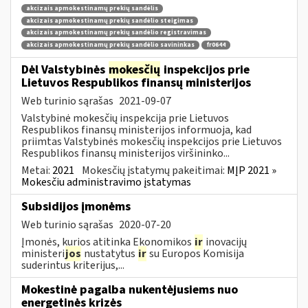
akcizais apmokestinamų prekių sandėlis
akcizais apmokestinamų prekių sandėlio steigimas
akcizais apmokestinamų prekių sandėlio registravimas
akcizais apmokestinamų prekių sandėlio savininkas
fr0644
Dėl Valstybinės
mokesčių
inspekcijos prie
Lietuvos Respublikos finansų ministerijos
Web turinio sąrašas
2021-09-07
Valstybinė mokesčių inspekcija prie Lietuvos
Respublikos finansų ministerijos informuoja, kad
priimtas Valstybinės mokesčių inspekcijos prie Lietuvos
Respublikos finansų ministerijos viršininko...
Metai:
2021
Mokesčių įstatymų pakeitimai:
MĮP 2021 »
Mokesčiu administravimo įstatymas
Subsidijos įmonėms
Web turinio sąrašas
2020-07-20
Įmonės, kurios atitinka Ekonomikos
ir
inovacijų
ministeri
jos
nustatytus
ir
su Europos Komisija
suderintus kriterijus,...
Mokestinė pagalba nukentėjusiems nuo
energetinės krizės