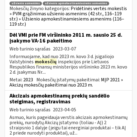
užsienio asmenims
užsienio apmokestinamiesiems asmenims
Mokesčių žinyno kategorijos:
Pridėtinės vertės mokestis
» PVM grąžinimas užsienio asmenims (42 str., 116–119
str.) » Užsienio apmokestinamiesiems asmenims (116–
119 str.)
Dėl VMI prie FM viršininko 2011 m. sausio 25 d.
įsakymo VA-16 pakeitimo
Web turinio sąrašas
2023-03-07
Informuojame, kad nuo 2023 m. kovo 3 d. įsigaliojo
Valstybinės
mokesčių
inspekcijos prie Lietuvos
Respublikos finansų ministerijos viršininko 2023 m. kovo
2 d. įsakymas Nr....
Metai:
2023
Mokesčių įstatymų pakeitimai:
MĮP 2021 »
Akcizų mokesčių pakeitimai nuo 2023 m.
Akcizais apmokestinamų prekių sandėlio
steigimas, registravimas
Web turinio sąrašas
2023-04-05
Asmuo, kuris pageidauja verstis akcizais apmokestinamų
prekių, nurodytų Akcizų įstatymo (toliau - AĮ) 2
straipsnio 1 dalyje (jeigu tai energiniai produktai – tik AĮ
2 priede nurodyti produktai), už...