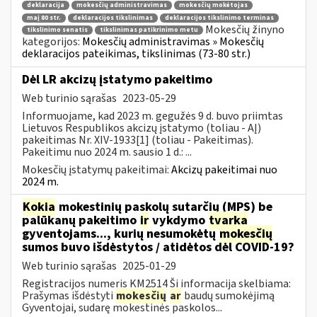
deklaracija
mokesčių administravimas
mokesčių mokėtojas
maį 80 str.
deklaracijos tikslinimas
deklaracijos tikslinimo terminas
Mokesčių žinyno
tikslinimo senatis
tikslinimas patikrinimo metu
kategorijos:
Mokesčių administravimas » Mokesčių
deklaracijos pateikimas, tikslinimas (73-80 str.)
Dėl LR akcizų įstatymo pakeitimo
Web turinio sąrašas
2023-05-29
Informuojame, kad 2023 m. gegužės 9 d. buvo priimtas
Lietuvos Respublikos akcizų įstatymo (toliau - AĮ)
pakeitimas Nr. XIV-1933[1] (toliau - Pakeitimas).
Pakeitimu nuo 2024 m. sausio 1 d.: ...
Mokesčių įstatymų pakeitimai:
Akcizų pakeitimai nuo
2024 m.
Kokia
mokestinių paskolų sutarčių (MPS) be
palūkanų pakeitimo
ir
vykdymo
tvarka
gyventojams..., kurių nesumokėtų
mokesčių
sumos buvo išdėstytos / atidėtos dėl COVID-19?
Web turinio sąrašas
2025-01-29
Registracijos numeris KM2514 Ši informacija skelbiama:
Prašymas išdėstyti
mokesčių
ar
baudų sumokėjimą
Gyventojai, sudarę mokestinės paskolos...