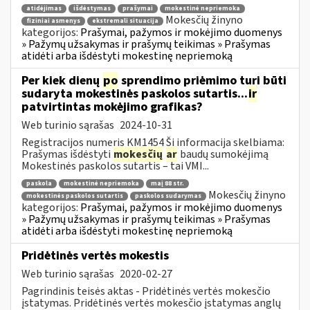
atidėjimas
išdėstymas
prašymai
mokestinė nepriemoka
Mokesčių žinyno
fiziniai asmenys
ekstremali situacija
kategorijos:
Prašymai, pažymos ir mokėjimo duomenys
» Pažymų užsakymas ir prašymų teikimas » Prašymas
atidėti arba išdėstyti mokestinę nepriemoką
Per kiek dienų
po
sprendimo priėmimo turi būti
sudaryta mokestinės paskolos sutartis...
ir
patvirtintas mokėjimo grafikas?
Web turinio sąrašas
2024-10-31
Registracijos numeris KM1454 Ši informacija skelbiama:
Prašymas išdėstyti
mokesčių
ar
baudų sumokėjimą
Mokestinės paskolos sutartis – tai VMI...
paskola
mokestinė nepriemoka
maį 88 str.
Mokesčių žinyno
mokestinės paskolos sutartis
paskolos sudarymas
kategorijos:
Prašymai, pažymos ir mokėjimo duomenys
» Pažymų užsakymas ir prašymų teikimas » Prašymas
atidėti arba išdėstyti mokestinę nepriemoką
Pridėtinės vertės mokestis
Web turinio sąrašas
2020-02-27
Pagrindinis teisės aktas - Pridėtinės vertės mokesčio
įstatymas. Pridėtinės vertės mokesčio įstatymas anglų