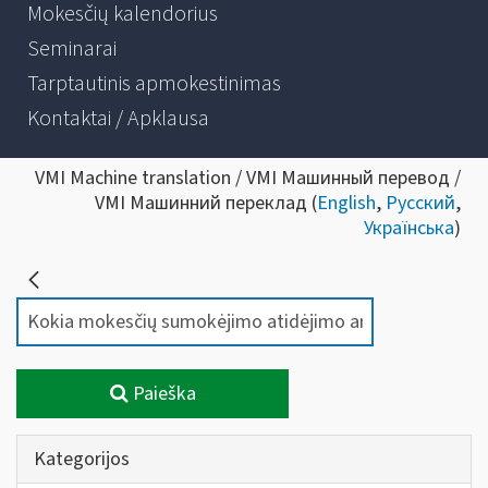
Mokesčių kalendorius
Seminarai
Tarptautinis apmokestinimas
Kontaktai / Apklausa
VMI Machine translation / VMI Машинный перевод /
VMI Машинний переклад (
English
,
Русский
,
Українська
)
Paieška
Kategorijos