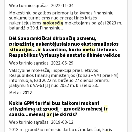
Web turinio sąrašas
2022-11-04
Mokestinių pagalbos priemonių taikymas finansinių
sunkumų turintiems nuo energetinės krizės
nukentėjusiems
mokesčių
mokėtojams baigėsi 2023 m.
balandžio 30 d. Finansinių...
Dėl Savarankiškai dirbančių asmenų,
pripažintų nukentėjusiais nuo ekstremaliosios
situacijos
...
ir
karantino, kurio
metu
Lietuvos
Respublikos Vyriausybė nustato ūkinės veiklos
Web turinio sąrašas
2022-06-29
Valstybinė mokesčių inspekcija prie Lietuvos
Respublikos finansų ministerijos (toliau – VMI prie FM)
informuoja, kad 2022 m. birželio 27 dienos priimtu
įsakymu Nr. VA-61[1] nuo 2022 m. birželio 28...
Metai:
2022
Kokie GPM tarifai bus taikomi mokant
atlyginimą už gruodį – gruodžio mėnesį
ir
sausio...mėnesį
ar
jie skirsis?
Web turinio sąrašas
2019-03-12
2018 m. gruodžio mėnesio darbo užmokesčiui, kuris