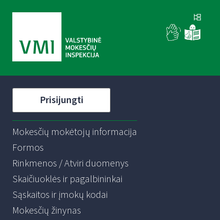
Prisijungti
Mokesčių mokėtojų informacija
Formos
Rinkmenos / Atviri duomenys
Skaičiuoklės ir pagalbininkai
Sąskaitos ir įmokų kodai
Mokesčių žinynas