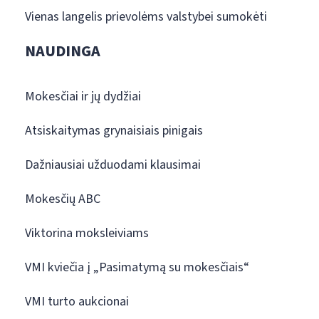
Vienas langelis prievolėms valstybei sumokėti
NAUDINGA
Mokesčiai ir jų dydžiai
Atsiskaitymas grynaisiais pinigais
Dažniausiai užduodami klausimai
Mokesčių ABC
Viktorina moksleiviams
VMI kviečia į „Pasimatymą su mokesčiais“
VMI turto aukcionai