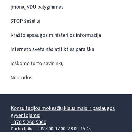
Įmonių VDU palyginimas
STOP šešėliui
Krašto apsaugos ministerijos informacija
Interneto svetainės atitikties paraiška
Ieškome turto savininkų
Nuorodos
Konsultacijos mokesčių klausimais ir paslaugos
gyventojams:
+370 5 260 5060
Darbo laikas: I-IV 8.00-17.00, V 8.00-15.45.