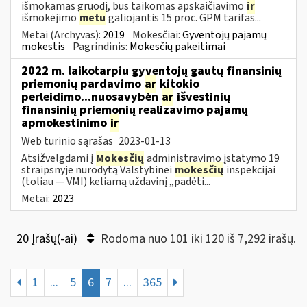
išmokamas gruodį, bus taikomas apskaičiavimo
ir
išmokėjimo
metu
galiojantis 15 proc. GPM tarifas...
Metai (Archyvas):
2019
Mokesčiai:
Gyventojų pajamų
mokestis
Pagrindinis:
Mokesčių pakeitimai
2022 m. laikotarpiu gyventojų gautų finansinių
priemonių pardavimo
ar
kitokio
perleidimo...nuosavybėn
ar
išvestinių
finansinių priemonių realizavimo pajamų
apmokestinimo
ir
Web turinio sąrašas
2023-01-13
Atsižvelgdami į
Mokesčių
administravimo įstatymo 19
straipsnyje nurodytą Valstybinei
mokesčių
inspekcijai
(toliau — VMI) keliamą uždavinį „padėti...
Metai:
2023
20 Įrašų(-ai)
Rodoma nuo 101 iki 120 iš 7,292 irašų.
1
...
5
6
7
...
365