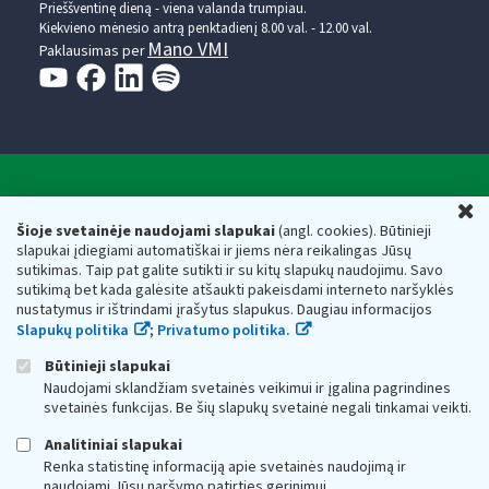
Prieššventinę dieną - viena valanda trumpiau.
Kiekvieno mėnesio antrą penktadienį 8.00 val. - 12.00 val.
Mano VMI
Paklausimas per
Valstybinė mokesčių inspekcija prie Lietuvos
U
Respublikos finansų ministerijos
Šioje svetainėje naudojami slapukai
(angl. cookies). Būtinieji
slapukai įdiegiami automatiškai ir jiems nėra reikalingas Jūsų
Biudžetinė įstaiga. Juridinio asmens kodas — 188659752,
sutikimas. Taip pat galite sutikti ir su kitų slapukų naudojimu. Savo
adresas: Vasario 16-osios g. 14, 01107 Vilnius, Lietuva, el.paštas:
sutikimą bet kada galėsite atšaukti pakeisdami interneto naršyklės
vmi@vmi.lt
, E. pristatymo dėžutės adresas 188659752
nustatymus ir ištrindami įrašytus slapukus. Daugiau informacijos
Duomenys apie Valstybinę mokesčių inspekciją prie Lietuvos
Slapukų politika
;
Privatumo politika.
Respublikos finansų ministerijos kaupiami ir saugomi Juridinių
asmenų registre
Būtinieji slapukai
Naudojami sklandžiam svetainės veikimui ir įgalina pagrindines
svetainės funkcijas. Be šių slapukų svetainė negali tinkamai veikti.
Analitiniai slapukai
Renka statistinę informaciją apie svetainės naudojimą ir
naudojami Jūsų naršymo patirties gerinimui.