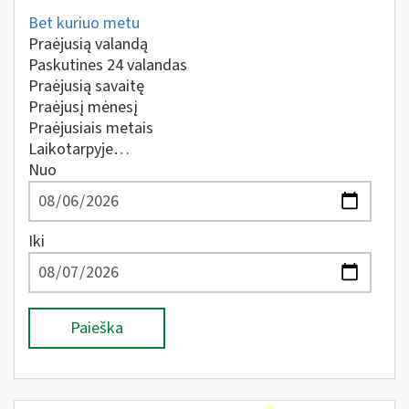
Bet kuriuo metu
Praėjusią valandą
Paskutines 24 valandas
Praėjusią savaitę
Praėjusį mėnesį
Praėjusiais metais
Laikotarpyje…
Nuo
Iki
Paieška