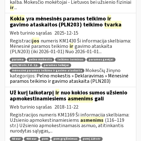
kalba. Mokesčio mokėtojai - Lietuvos bei užsienio fiziniai
ir
...
Kokia
yra mėnesinės paramos teikimo
ir
gavimo ataskaitos (PLN203) teikimo
tvarka
Web turinio sąrašas
2025-12-15
Registraci
jos
numeris KM1430 Ši informacija skelbiama:
Mėnesinė paramos teikimo
ir
gavimo ataskaita
(PLN203) (iki 2026-01-01) Nuo 2026-01-01...
parama
pelno mokestis
teikimo terminas
paramos gavėjai
pmį 50 str. 3 d. 2 p.
paramos teikėjai
Mokesčių žinyno
mėnesinė paramos teikimo ir gavimo ataskaita
kategorijos:
Pelno mokestis » Deklaravimas » Mėnesinė
paramos teikimo ir gavimo ataskaita (PLN203)
Už kurį laikotarpį
ir
nuo kokios sumos užsienio
apmokestinamiesiems
asmenims
gali
Web turinio sąrašas
2018-11-22
Registracijos numeris KM1169 Ši informacija skelbiama:
Užsienio apmokestinamiesiems
asmenims
(116–119
str.) Užsienio apmokestinamasis asmuo, atitinkantis
nurodytas sąlygas,...
50 eur
400 eur
pvm
pvm grąžinimas
pvmį 119 str