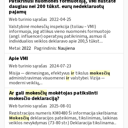
Patikrinusi nuomonės formuotoją, VMI nustatė
daugiau nei 200 tūkst. eurų nedeklaruotų
pajamų
Web turinio sąrašas
2022-04-25
Valstybinė mokesčių inspekcija (toliau – VMI)
informuoja, jog atlikus vieno nuomonės formuotojo
(angl. influencer) operatyvų patikrinimą, asmuo iš
individualios veiklos deklaravo apie 200,5 tūkst....
Metai:
2022
Pagrindinis:
Naujiena
Apie VMI
Web turinio sąrašas
2024-07-23
Misija — dėmesingas, efektyvus
ir
tikslus
mokesčių
administravimas visuomenei
ir
valstybei. Vizija —
moderni veiklių,...
Ar
gali
mokesčių
mokėtojas patikslinti
mokesčio deklaraciją?
Web turinio sąrašas
2025-08-01
Registracijos numeris KM0480 Ši informacija skelbiama:
Mokesčių
deklaracijos pateikimas, tikslinimas, laikinas
veiklos nevykdymas (73-80 str.) Deklaracija tikslinama...