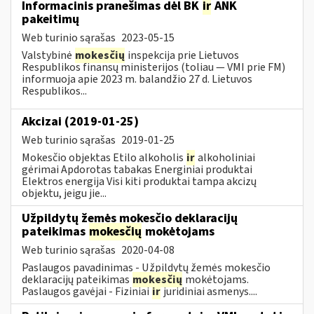
Informacinis pranešimas dėl BK
ir
ANK
pakeitimų
Web turinio sąrašas
2023-05-15
Valstybinė
mokesčių
inspekcija prie Lietuvos
Respublikos finansų ministerijos (toliau — VMI prie FM)
informuoja apie 2023 m. balandžio 27 d. Lietuvos
Respublikos...
Akcizai (2019-01-25)
Web turinio sąrašas
2019-01-25
Mokesčio objektas Etilo alkoholis
ir
alkoholiniai
gėrimai Apdorotas tabakas Energiniai produktai
Elektros energija Visi kiti produktai tampa akcizų
objektu, jeigu jie...
Užpildytų žemės mokesčio deklaracijų
pateikimas
mokesčių
mokėtojams
Web turinio sąrašas
2020-04-08
Paslaugos pavadinimas - Užpildytų žemės mokesčio
deklaracijų pateikimas
mokesčių
mokėtojams.
Paslaugos gavėjai - Fiziniai
ir
juridiniai asmenys....