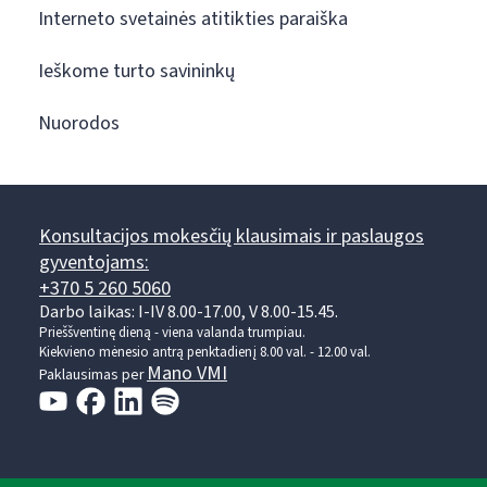
Interneto svetainės atitikties paraiška
Ieškome turto savininkų
Nuorodos
Konsultacijos mokesčių klausimais ir paslaugos
gyventojams:
+370 5 260 5060
Darbo laikas: I-IV 8.00-17.00, V 8.00-15.45.
Prieššventinę dieną - viena valanda trumpiau.
Kiekvieno mėnesio antrą penktadienį 8.00 val. - 12.00 val.
Mano VMI
Paklausimas per