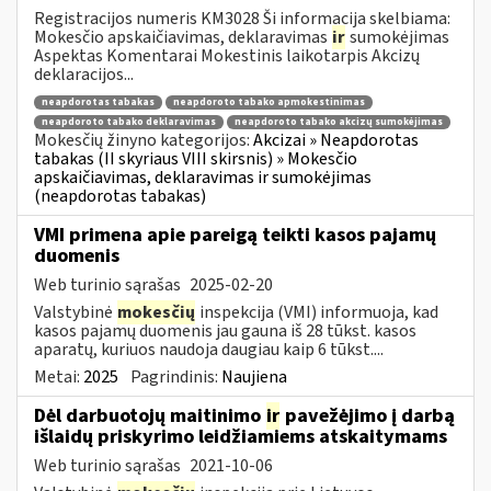
Registracijos numeris KM3028 Ši informacija skelbiama:
Mokesčio apskaičiavimas, deklaravimas
ir
sumokėjimas
Aspektas Komentarai Mokestinis laikotarpis Akcizų
deklaracijos...
neapdorotas tabakas
neapdoroto tabako apmokestinimas
neapdoroto tabako deklaravimas
neapdoroto tabako akcizų sumokėjimas
Mokesčių žinyno kategorijos:
Akcizai » Neapdorotas
tabakas (II skyriaus VIII skirsnis) » Mokesčio
apskaičiavimas, deklaravimas ir sumokėjimas
(neapdorotas tabakas)
VMI primena apie pareigą teikti kasos pajamų
duomenis
Web turinio sąrašas
2025-02-20
Valstybinė
mokesčių
inspekcija (VMI) informuoja, kad
kasos pajamų duomenis jau gauna iš 28 tūkst. kasos
aparatų, kuriuos naudoja daugiau kaip 6 tūkst....
Metai:
2025
Pagrindinis:
Naujiena
Dėl darbuotojų maitinimo
ir
pavežėjimo į darbą
išlaidų priskyrimo leidžiamiems atskaitymams
Web turinio sąrašas
2021-10-06