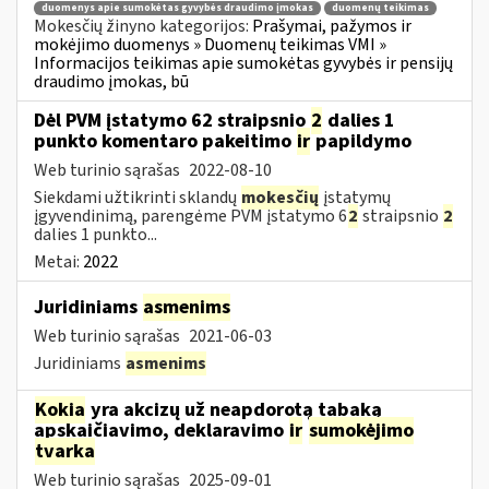
duomenys apie sumokėtas gyvybės draudimo įmokas
duomenų teikimas
Mokesčių žinyno kategorijos:
Prašymai, pažymos ir
mokėjimo duomenys » Duomenų teikimas VMI »
Informacijos teikimas apie sumokėtas gyvybės ir pensijų
draudimo įmokas, bū
Dėl PVM įstatymo 62 straipsnio
2
dalies 1
punkto komentaro pakeitimo
ir
papildymo
Web turinio sąrašas
2022-08-10
Siekdami užtikrinti sklandų
mokesčių
įstatymų
įgyvendinimą, parengėme PVM įstatymo 6
2
straipsnio
2
dalies 1 punkto...
Metai:
2022
Juridiniams
asmenims
Web turinio sąrašas
2021-06-03
Juridiniams
asmenims
Kokia
yra akcizų už neapdorotą tabaką
apskaičiavimo, deklaravimo
ir
sumokėjimo
tvarka
Web turinio sąrašas
2025-09-01