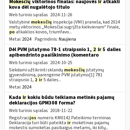
Mokesčių
viktorinos finalas: naujovės
ir
atkakli
kova dėl nugalėtojo titulo
Web turinio sąrašas
2024-11-26
Valstybinė
mokesčių
inspekcija (VMI) praneša, kad 2024
metų viktorinos „Mokesčiai sugrįžta kiekvienam“ finale,
po
atkaklios kovos, triumfavo...
Metai:
2024
Pagrindinis:
Naujiena
Dėl PVM įstatymo 78-1 straipsnio 1,
2
ir
5 dalies
apibendrinto paaiškinimo (komentaro
Web turinio sąrašas
2024-10-25
Siekdami užtikrinti sklandų
mokesčių
įstatymų
įgyvendinimą, parengėme PVM įstatymo[1] 781
straipsnio 1,
2
ir
5 dalies...
Metai:
2024
Kada
ir
kokiu būdu teikiama metinės pajamų
deklaracijos GPM308 forma?
Web turinio sąrašas
2018-11-22
Registraci
jos
numeris KM0142 Pateikimo terminas
Deklaracija turi būti pateikta
ir
mokėtinas pajamų
mokestis sumokėtas pasibaigus metams, iki kitų...