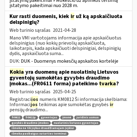
įstatymų pakeitimai » Mokesčio už aplinkos teršimą
įstatymo pakeitimai nuo 2028 m.
Kur rasti duomenis, kiek
ir
už ką apskaičiuota
delspinigių?
Web turinio sąrašas
2021-04-28
Mano VMI vartotojams informacija apie apskaičiuotus
delspinigius (nuo kokių prievolių apskaičiuota,
laikotarpis, kada apskaičiuoti delspinigiai, delspinigių
dydis, apskaičiuota suma...
DUK:
DUK - Duomenys mokesčių apskaitos kortelėje
Kokia
yra duomenų apie nuolatinių Lietuvos
gyventojų sumokėtas gyvybės draudimo
įmokas...(FR0611 forma) pateikimo
tvarka
?
Web turinio sąrašas
2025-04-25
Registraci
jos
numeris KM0812 Ši informacija skelbiama:
Informaci
jos
teikimas apie sumokėtas gyvybės
ir
pensijų draudimo...
fr0611
fr0611p
gyventojas
įmonė
juridinis asmuo
gyvybės draudimo įmokos
nuolatinis lietuvos gyventojas
išmoka ne tik įvykus draudžiamajam įvykiui
išmoka pasibaigus sutarties terminui