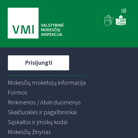
Prisijungti
Mokesčių mokėtojų informacija
Formos
Rinkmenos / Atviri duomenys
Skaičiuoklės ir pagalbininkai
Sąskaitos ir įmokų kodai
Mokesčių žinynas