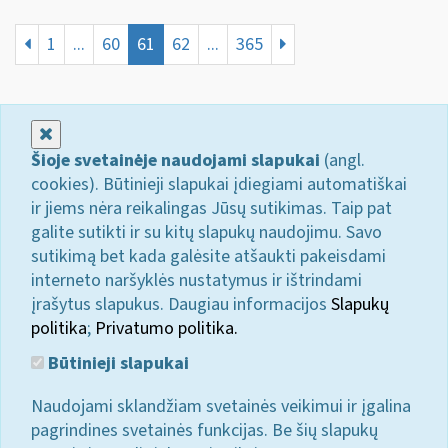
1
...
60
61
62
...
365
Uždaryti
Šioje svetainėje naudojami slapukai
(angl.
cookies). Būtinieji slapukai įdiegiami automatiškai
ir jiems nėra reikalingas Jūsų sutikimas. Taip pat
galite sutikti ir su kitų slapukų naudojimu. Savo
sutikimą bet kada galėsite atšaukti pakeisdami
interneto naršyklės nustatymus ir ištrindami
įrašytus slapukus. Daugiau informacijos
Slapukų
politika
;
Privatumo politika.
Būtinieji slapukai
Naudojami sklandžiam svetainės veikimui ir įgalina
pagrindines svetainės funkcijas. Be šių slapukų