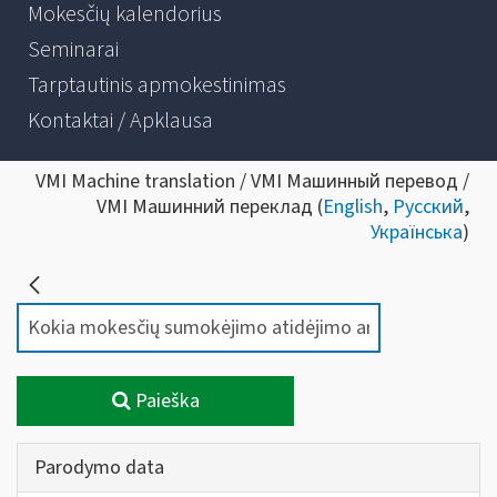
Mokesčių kalendorius
Seminarai
Tarptautinis apmokestinimas
Kontaktai / Apklausa
VMI Machine translation / VMI Машинный перевод /
VMI Машинний переклад (
English
,
Русский
,
Українська
)
Paieška
Parodymo data