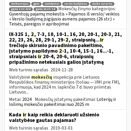
darbuotojas
gpm
samdymas
verslo liudijimas
darbo sutartis
Mokesčių žinyno kategorijos:
gpmį 2 str 22 d
gpmį 10 str 2 d
Gyventojų pajamų mokestis » Pajamos iš verslo/ veiklos
» Verslo liudijimą įsigijusio asmens pajamos (26 str.) »
Teisės, pareigos ir apribojimai
IX-325 1,
2
, 7-3, 10, 10-1, 16, 20, 20-1, 20-3, 21,
22, 23, 26, 28, 29-1, 29-
2
, straipsnių...
ir
trečiojo skirsnio pavadinimo pakeitimo,
įstatymo papildymo
2
-1, 10-4, 15-1, 16...-1,
straipsniais
ir
20-4, 20-6, straipsnių
pripažinimo netekusiais galios įstatymą
Web turinio sąrašas
2024-11-28
Valstybinė
mokesčių
inspekcija prie Lietuvos
Respublikos finansų ministerijos (toliau — VMI prie FM),
informuoja, kad 2024 m. lapkričio 7 d. buvo priimtas
Lietuvos...
Metai:
2024
Mokesčių įstatymų pakeitimai:
Loterijų ir
lošimų mokesčio pakeitimai nuo 2025 m
Kada
ir
kaip reikia deklaruoti užsienio
valstybėse gautas pajamas?
Web turinio sąrašas
2019-03-01