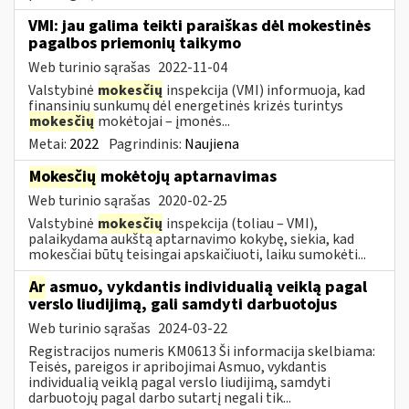
VMI: jau galima teikti paraiškas dėl mokestinės
pagalbos priemonių taikymo
Web turinio sąrašas
2022-11-04
Valstybinė
mokesčių
inspekcija (VMI) informuoja, kad
finansinių sunkumų dėl energetinės krizės turintys
mokesčių
mokėtojai – įmonės...
Metai:
2022
Pagrindinis:
Naujiena
Mokesčių
mokėtojų aptarnavimas
Web turinio sąrašas
2020-02-25
Valstybinė
mokesčių
inspekcija (toliau – VMI),
palaikydama aukštą aptarnavimo kokybę, siekia, kad
mokesčiai būtų teisingai apskaičiuoti, laiku sumokėti...
Ar
asmuo, vykdantis individualią veiklą pagal
verslo liudijimą, gali samdyti darbuotojus
Web turinio sąrašas
2024-03-22
Registracijos numeris KM0613 Ši informacija skelbiama:
Teisės, pareigos ir apribojimai Asmuo, vykdantis
individualią veiklą pagal verslo liudijimą, samdyti
darbuotojų pagal darbo sutartį negali tik...