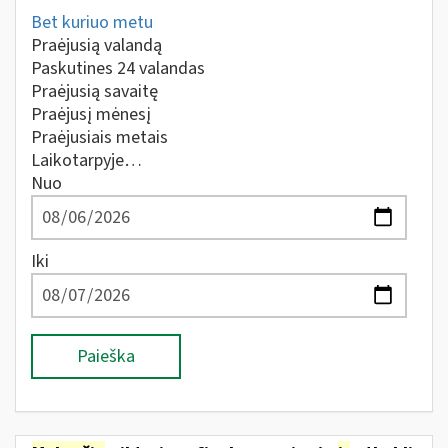
Bet kuriuo metu
Praėjusią valandą
Paskutines 24 valandas
Praėjusią savaitę
Praėjusį mėnesį
Praėjusiais metais
Laikotarpyje…
Nuo
Iki
Paieška