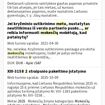
Deklaruoti užsienio valstybėse gautas pajamas privalote
tik tais atvejais, jei tais metais, už kuriuos
deklaruojamos pajamos, esate nuolatinis Lietuvos
gyventojas, t. y.: Jūsų nuolatinė...
Jei kryžminio sutikrinimo
metu
, nustatytas
neatitikimas iš verslo partnerio pusės...,
ar
reikia informuoti
mokesčių
mokėtoją, kad
pataisytų?
Web turinio sąrašas
2021-04-30
Ne, nereikia. Kryžminio sutikrinimo paslauga yra skirta
mokesčių
mokėtojams, todėl jie patys vertina
neatitikimus
ir
sprendžia,...
DUK:
DUK - Apie i.SAF
XIII-3158
2
straipsnio pakeitimo įstatymo
Web turinio sąrašas
2025-10-09
Informuojame, kad Lietuvos Respublikos Seimas 2025 m.
rugsėjo 25 d. priėmė: Lietuvos Respublikos mokesčio už
aplinkos teršimą įstatymo Nr. VIII-1183 pakeitimo
įstatymo Nr. XIII-3158 ...
Metai:
2025
Mokesčių žinyno kategorijos:
Mokesčių