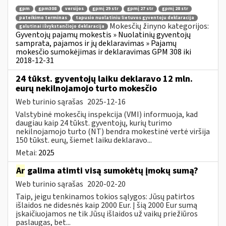
gpm
gpm308
versijos
gpmį 29 str
gpmį 27 str
gpmį 28 str
pateikimo terminas
tapusio nuolatiniu lietuvos gyventoju deklaracija
Mokesčių žinyno kategorijos:
galutinai išvykstančiojo deklaracija
Gyventojų pajamų mokestis » Nuolatinių gyventojų
samprata, pajamos ir jų deklaravimas » Pajamų
mokesčio sumokėjimas ir deklaravimas GPM 308 iki
2018-12-31
24 tūkst. gyventojų laiku deklaravo 12 mln.
eurų nekilnojamojo turto mokesčio
Web turinio sąrašas
2025-12-16
Valstybinė mokesčių inspekcija (VMI) informuoja, kad
daugiau kaip 24 tūkst. gyventojų, kurių turimo
nekilnojamojo turto (NT) bendra mokestinė vertė viršija
150 tūkst. eurų, šiemet laiku deklaravo...
Metai:
2025
Ar
galima atimti visą sumokėtų įmokų sumą?
Web turinio sąrašas
2020-02-20
Taip, jeigu tenkinamos tokios sąlygos: Jūsų patirtos
išlaidos ne didesnės kaip 2000 Eur. Į šią 2000 Eur sumą
įskaičiuojamos ne tik Jūsų išlaidos už vaikų priežiūros
paslaugas, bet...