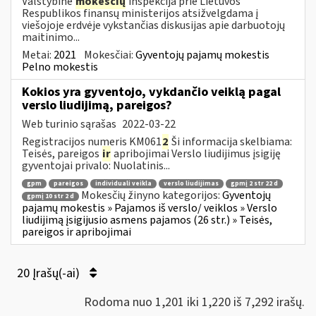
Valstybinė
mokesčių
inspekcija prie Lietuvos
Respublikos finansų ministerijos atsižvelgdama į
viešojoje erdvėje vykstančias diskusijas apie darbuotojų
maitinimo...
Metai:
2021
Mokesčiai:
Gyventojų pajamų mokestis
Pelno mokestis
Kokios yra gyventojo, vykdančio veiklą pagal
verslo liudijimą, pareigos?
Web turinio sąrašas
2022-03-22
Registracijos numeris KM061
2
Ši informacija skelbiama:
Teisės, pareigos
ir
apribojimai Verslo liudijimus įsigiję
gyventojai privalo: Nuolatinis...
gpm
pareigos
individuali veikla
verslo liudijimas
gpmį 2 str 22 d
Mokesčių žinyno kategorijos:
Gyventojų
gpmį 10 str 2 d
pajamų mokestis » Pajamos iš verslo/ veiklos » Verslo
liudijimą įsigijusio asmens pajamos (26 str.) » Teisės,
pareigos ir apribojimai
20 Įrašų(-ai)
Rodoma nuo 1,201 iki 1,220 iš 7,292 irašų.